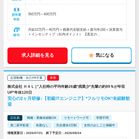
350万円～600万円
初年度
年収
月給22万円～40万円＋残業代全額支給＋賞与年2回＋決算賞与
＋インセンティブ（社内ポイント） 【直近の…
給与
求人詳細を見る
気になる
志望動機・自己PR不要
株式会社 ＨＡＬ | *入社時の平均年齢26歳*残業少*先輩の約99％が年収
UP*年休120日
安心の2ヶ月研修♪【初級ITエンジニア】*フルリモOK*未経験歓
迎
正社員
職種・業種未経験OK
リモートワーク可
学歴不問
第二新卒歓迎
転勤なし
完全週休2日制
女性のおしごと掲載中
情報更新日：2026/07/21 終了予定日：2026/08/24