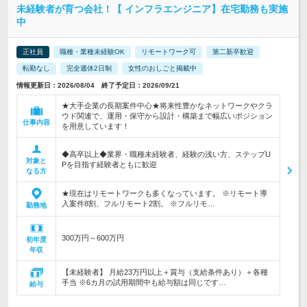
未経験者が育つ会社！【 インフラエンジニア】在宅勤務も実施
中
正社員
職種・業種未経験OK
リモートワーク可
第二新卒歓迎
転勤なし
完全週休2日制
女性のおしごと掲載中
情報更新日：2026/08/04 終了予定日：2026/09/21
★大手企業の長期案件中心★将来性豊かなネットワークやクラ
ウド関連で、運用・保守から設計・構築まで幅広いポジション
仕事内容
を用意しています！
◆高卒以上◆業界・職種未経験者、経験の浅い方、ステップU
対象と
Pを目指す経験者ともに歓迎
なる方
★現在はリモートワークも多くなっています。 ※リモート導
入案件8割、フルリモート2割。 ※フルリモ…
勤務地
300万円～600万円
初年度
年収
【未経験者】 月給23万円以上＋賞与（支給条件あり）＋各種
手当 ※6カ月の試用期間中も給与額は同じです…
給与