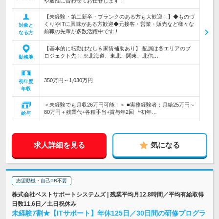
や適性に合わせてお任せします！
【未経験・第二新卒・ブランクのある方も大歓迎！】◆ものづ
くりやITに興味がある方歓迎◆元接客・営業・販売など様々な
対象と
前職の先輩が多数活躍中です！
なる方
【基本的に転勤はなし＆家賃補助あり】 配属は各エリアのプ
ロジェクト先！ ※北海道、東北、関東、北信…
勤務地
350万円～1,030万円
初年度
年収
＜未経験でも月収26万円可能！＞ ■実務経験者：月給25万円～
80万円＋残業代+各種手当+賞与年2回 ┗初年…
給与
求人詳細を見る
気になる
志望動機・自己PR不要
株式会社ベストサポートシステムズ | 残業平均月12.8時間／平均有給取得
日数11.6日／土日祝休み
未経験7割★【ITサポート】年休125日／30日間の研修プログラ