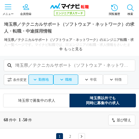
メニュー
会員登録
閲覧履歴
検索
埼玉県／テクニカルサポート（ソフトウェア・ネットワーク）の求
人・転職・中途採用情報
埼玉県／テクニカルサポート（ソフトウェア・ネットワーク）のエンジニア転職・求
人一覧ページです。マイナビ転職では、ITエンジニアの転職・求人情報をさいたま
もっと見る
市、川越市、川口市などの条件からも探せます。
埼玉県／テクニカルサポート（ソフトウェア・ネットワーク）
勤務地
職種
年収
特徴
条件変更
埼玉県
以外でも
埼玉県
で募集中の求人
同時に募集中の求人
68
1
50
件中
-
件
並び替え
1
2