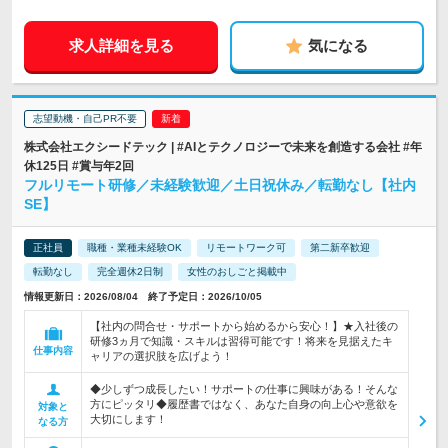
求人詳細を見る
気になる
志望動機・自己PR不要
株式会社エクシードテック | #AIとテクノロジーで未来を創造する会社 #年
休125日 #賞与年2回
フルリモート研修／未経験歓迎／土日祝休み／転勤なし【社内
SE】
正社員
職種・業種未経験OK
リモートワーク可
第二新卒歓迎
転勤なし
完全週休2日制
女性のおしごと掲載中
情報更新日：2026/08/04 終了予定日：2026/10/05
【社内の問合せ・サポートから始めるから安心！】★入社後の
研修3ヵ月で知識・スキルは習得可能です！将来を見据えたキ
仕事内容
ャリアの選択肢を広げよう！
◆少しずつ成長したい！サポートの仕事に興味がある！そんな
方にピッタリ◆履歴書ではなく、あなた自身の向上心や意欲を
対象と
大切にします！
なる方