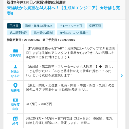
祝休&年休120日／家賃5割負担制度有
未経験から貴重なAI人材へ！【生成AIエンジニア】★研修も充
実/l
正社員
職種・業種未経験OK
リモートワーク可
学歴不問
第二新卒歓迎
完全週休2日制
女性のおしごと掲載中
情報更新日：2026/08/04 終了予定日：2026/09/07
【ITの基礎業務からSTART！段階的にレベルアップできる環境
◎】まずは先輩のアシスタント業務からお任せ！AIの活用スキ
仕事内容
ルは徐々に身に付けましょう★
【未経験・第二新卒・フリーターの方も大歓迎！】◆「新しい
ことを学びたい」「AIなど将来性のある仕事に携わってみた
対象と
い」という意欲を最重視します！
なる方
【東北・関東・北信越・東海・関西・中国・四国・九州】の全
国各エリアで募集中☆ ※勤務地考慮 ※IU…
勤務地
317万円～700万円
初年度
年収
月給20.9万～44万円＋賞与年2回（3.2ヶ月分） ※経験、能力、
前給を考慮し相談の上、決定します。 ※時…
給与