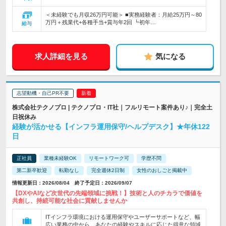
＜未経験でも月収26万円可能＞ ■実務経験者：月給25万円～80
万円＋残業代+各種手当+賞与年2回 ┗初年…
給与
求人詳細を見る
気になる
志望動機・自己PR不要
株式会社テクノプロ | テクノプロ・IT社｜フルリモート案件あり♪｜完全土
日祝休み
経験が活かせる【インフラ運用保守/ヘルプデスク】★年休122
日
正社員
業種未経験OK
リモートワーク可
学歴不問
第二新卒歓迎
転勤なし
完全週休2日制
女性のおしごと掲載中
情報更新日：2026/08/04 終了予定日：2026/09/07
【DXやAIなど次世代の先端領域に挑戦！】技術と人のチカラで価値を
共創し、持続可能な社会に貢献しませんか
ITインフラ環境における運用保守やユーザーサポートなど、幅
広い業務の中から、あなたの経験やスキルに応じた得意な領域