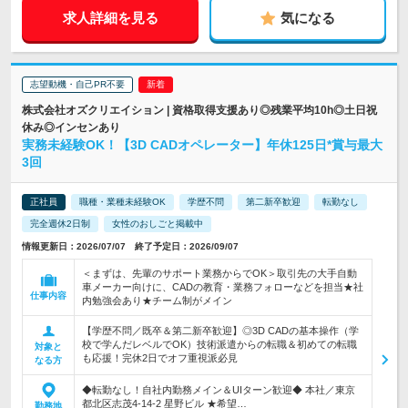
求人詳細を見る
気になる
志望動機・自己PR不要
株式会社オズクリエイション | 資格取得支援あり◎残業平均10h◎土日祝
休み◎インセンあり
実務未経験OK！【3D CADオペレーター】年休125日*賞与最大
3回
正社員
職種・業種未経験OK
学歴不問
第二新卒歓迎
転勤なし
完全週休2日制
女性のおしごと掲載中
情報更新日：2026/07/07 終了予定日：2026/09/07
＜まずは、先輩のサポート業務からでOK＞取引先の大手自動
車メーカー向けに、CADの教育・業務フォローなどを担当★社
仕事内容
内勉強会あり★チーム制がメイン
【学歴不問／既卒＆第二新卒歓迎】◎3D CADの基本操作（学
校で学んだレベルでOK）技術派遣からの転職＆初めての転職
対象と
も応援！完休2日でオフ重視派必見
なる方
◆転勤なし！自社内勤務メイン＆UIターン歓迎◆ 本社／東京
都北区志茂4-14-2 星野ビル ★希望…
勤務地