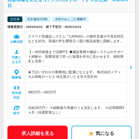
日
正社員
完全週休2日制
女性のおしごと掲載中
情報更新日：2026/04/22 終了予定日：2026/10/15
クラウド型健診システム『CARNAS』の操作支援や不具合対応
などを担当。現場の声を開発元へ届け製品改善に貢献します。
仕事内容
【～40代前後まで活躍中】◆健診業務や健診システムのサポー
ト経験や、医療現場で培った知識を存分に生かせます。福利厚
対象と
生も充実！
なる方
★下記いずれかの勤務地に配属となります。 株式会社メディ
カル情報サービス 埼玉県さいたま市大宮区仲…
勤務地
380万円～450万円
初年度
年収
月給26万円～ ※経験能力考慮のうえ決定します。 ※試用期間3
ヵ月（待遇変更なし）
給与
求人詳細を見る
気になる