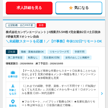
求人詳細を見る
気になる
志望動機・自己PR不要
株式会社カンゲンエージェント | #残業月5.5H程 #完全週休2日 #土日祝休
#研修充実 #オシャレ自由
＼未経験スタートを応援！／【IT事務】年休132日*リモートOK
正社員
職種・業種未経験OK
リモートワーク可
学歴不問
第二新卒歓迎
転勤なし
完全週休2日制
女性のおしごと掲載中
情報更新日：2026/08/04 終了予定日：2026/10/05
【データ入力など簡単な作業からスタート◎出来ることからお
任せします】充実の研修＆メンター制度を導入！マンツーマン
仕事内容
でフォロー！★休暇制度も充実
《これまでの経験、学歴、資格…すべて不問です！》IT知識が
なくても大丈夫♪ → 入社後にイチから学べます！◎ポテンシャ
対象と
ルを重視 ◎20～30代活躍中
なる方
★フルリモート、ハイブリッド勤務もOK！ ★先輩社員のリモ
ート率は90％以上！ ◎全国の拠点で積極…
勤務地