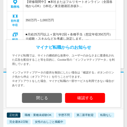
【研修期間中】 ■本社またはフルリモートオンライン（全国各
地からOK） □本社／東京都港区赤坂3-…
勤務地
350万円～1,000万円
初年度
年収
■月給25万円以上＋賞与年2回＋各種手当（想定年収350万円）
※経験・スキルなどを考慮し決定します。 …
給与
マイナビ転職からのお知らせ
マイナビ転職では、サイトの継続的な改善や、ユーザーのみなさまに最適化され
求人詳細を見る
気になる
た広告を配信すること等を目的に、Cookie等の「インフォマティブデータ」を利
用しています。
インフォマティブデータの提供を無効にしたい場合は「確認する」ボタンのリン
ク先から停止（オプトアウト）を行うことができます。
志望動機・自己PR不要
※オプトアウトをした場合、マイナビ転職の一部サービスを利用できない場合が
あります。
株式会社オープンアップコンストラクション | 上場GROUP&ホワイト企業
認定/土日祝休&最大11連休/9月の入社OK
業界大手の好環境で未経験から活躍【CADスタッフ】月収37万
閉じる
確認する
可/c
正社員
職種・業種未経験OK
学歴不問
第二新卒歓迎
転勤なし
完全週休2日制
女性のおしごと掲載中