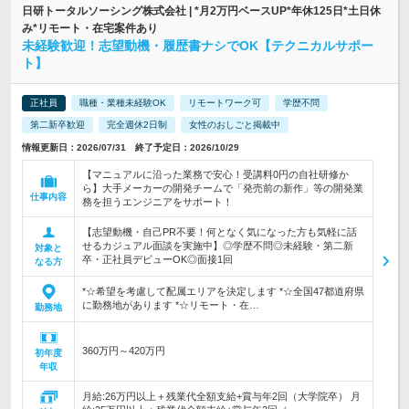
日研トータルソーシング株式会社 | *月2万円ベースUP*年休125日*土日休
み*リモート・在宅案件あり
未経験歓迎！志望動機・履歴書ナシでOK【テクニカルサポー
ト】
正社員
職種・業種未経験OK
リモートワーク可
学歴不問
第二新卒歓迎
完全週休2日制
女性のおしごと掲載中
情報更新日：2026/07/31 終了予定日：2026/10/29
【マニュアルに沿った業務で安心！受講料0円の自社研修か
ら】大手メーカーの開発チームで「発売前の新作」等の開発業
仕事内容
務を担うエンジニアをサポート！
【志望動機・自己PR不要！何となく気になった方も気軽に話
せるカジュアル面談を実施中】◎学歴不問◎未経験・第二新
対象と
卒・正社員デビューOK◎面接1回
なる方
*☆希望を考慮して配属エリアを決定します *☆全国47都道府県
に勤務地があります *☆リモート・在…
勤務地
360万円～420万円
初年度
年収
月給:26万円以上＋残業代全額支給+賞与年2回（大学院卒） 月