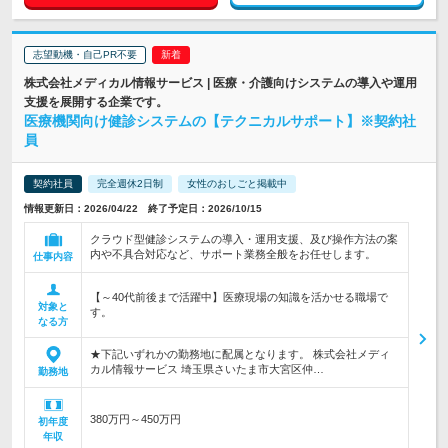
志望動機・自己PR不要
株式会社メディカル情報サービス | 医療・介護向けシステムの導入や運用
支援を展開する企業です。
医療機関向け健診システムの【テクニカルサポート】※契約社
員
契約社員
完全週休2日制
女性のおしごと掲載中
情報更新日：2026/04/22 終了予定日：2026/10/15
クラウド型健診システムの導入・運用支援、及び操作方法の案
内や不具合対応など、サポート業務全般をお任せします。
仕事内容
【～40代前後まで活躍中】医療現場の知識を活かせる職場で
対象と
す。
なる方
★下記いずれかの勤務地に配属となります。 株式会社メディ
カル情報サービス 埼玉県さいたま市大宮区仲…
勤務地
380万円～450万円
初年度
年収