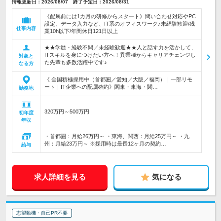
情報更新日：2026/08/07 終了予定日：2026/08/31
《配属前には1カ月の研修からスタート》問い合わせ対応やPC
設定、データ入力など、IT系のオフィスワーク♪未経験歓迎/残
仕事内容
業10h以下/年間休日121日以上
★★学歴・経験不問／未経験歓迎★★人と話す力を活かして、
ITスキルを身につけたい方へ！異業種からキャリアチェンジし
対象と
た先輩も多数活躍中です♪
なる方
《 全国積極採用中（首都圏／愛知／大阪／福岡）｜一部リモ
ート｜IT企業への配属確約》関東・東海・関…
勤務地
320万円～500万円
初年度
年収
・首都圏：月給26万円～ ・東海、関西：月給25万円～ ・九
州：月給23万円～ ※採用時は最長12ヶ月の契約…
給与
求人詳細を見る
気になる
志望動機・自己PR不要