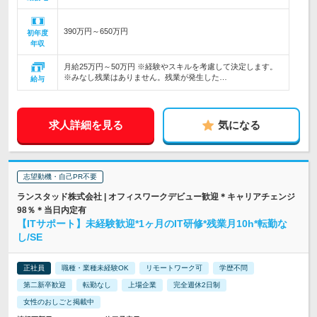
390万円～650万円
初年度
年収
月給25万円～50万円 ※経験やスキルを考慮して決定します。
※みなし残業はありません。残業が発生した…
給与
求人詳細を見る
気になる
志望動機・自己PR不要
ランスタッド株式会社 | オフィスワークデビュー歓迎＊キャリアチェンジ
98％＊当日内定有
【ITサポート】未経験歓迎*1ヶ月のIT研修*残業月10h*転勤な
し/SE
正社員
職種・業種未経験OK
リモートワーク可
学歴不問
第二新卒歓迎
転勤なし
上場企業
完全週休2日制
女性のおしごと掲載中