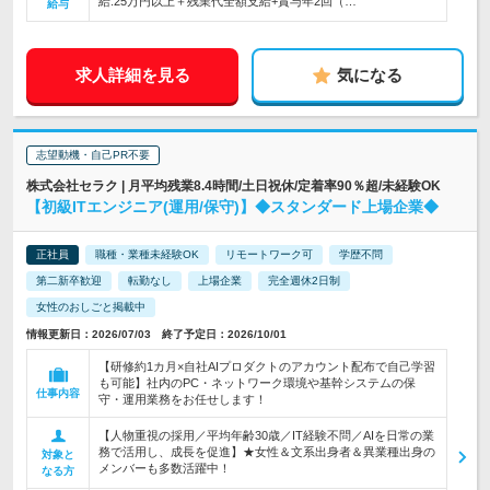
給:25万円以上＋残業代全額支給+賞与年2回（…
給与
求人詳細を見る
気になる
志望動機・自己PR不要
株式会社セラク | 月平均残業8.4時間/土日祝休/定着率90％超/未経験OK
【初級ITエンジニア(運用/保守)】◆スタンダード上場企業◆
正社員
職種・業種未経験OK
リモートワーク可
学歴不問
第二新卒歓迎
転勤なし
上場企業
完全週休2日制
女性のおしごと掲載中
情報更新日：2026/07/03 終了予定日：2026/10/01
【研修約1カ月×自社AIプロダクトのアカウント配布で自己学習
も可能】社内のPC・ネットワーク環境や基幹システムの保
仕事内容
守・運用業務をお任せします！
【人物重視の採用／平均年齢30歳／IT経験不問／AIを日常の業
務で活用し、成長を促進】★女性＆文系出身者＆異業種出身の
対象と
メンバーも多数活躍中！
なる方