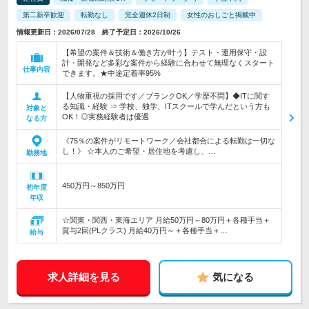
第二新卒歓迎
転勤なし
完全週休2日制
女性のおしごと掲載中
情報更新日：2026/07/28 終了予定日：2026/10/26
【希望の案件＆技術＆働き方が叶う】テスト・運用保守・設
計・開発など多彩な案件から経験に合わせて無理なくスタート
仕事内容
できます。★中途定着率95%
【人物重視の採用です／ブランクOK／学歴不問】◆ITに関す
る知識・経験 ⇒ 学校、独学、ITスクールで学んだという方も
対象と
OK！◎実務経験者は優遇
なる方
《75％の案件がリモートワーク／会社都合による転勤は一切な
し！》 ☆本人のご希望・居住地を考慮し、…
勤務地
450万円～850万円
初年度
年収
☆関東・関西・東海エリア 月給50万円～80万円＋各種手当＋
賞与2回(PLクラス) 月給40万円～＋各種手当＋…
給与
求人詳細を見る
気になる