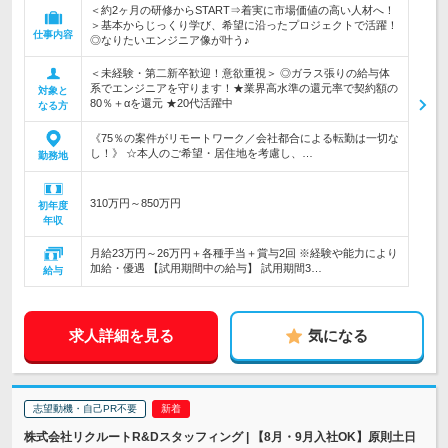
＜約2ヶ月の研修からSTART⇒着実に市場価値の高い人材へ！
＞基本からじっくり学び、希望に沿ったプロジェクトで活躍！
仕事内容
◎なりたいエンジニア像が叶う♪
＜未経験・第二新卒歓迎！意欲重視＞ ◎ガラス張りの給与体
系でエンジニアを守ります！★業界高水準の還元率で契約額の
対象と
80％＋αを還元 ★20代活躍中
なる方
《75％の案件がリモートワーク／会社都合による転勤は一切な
し！》 ☆本人のご希望・居住地を考慮し、…
勤務地
310万円～850万円
初年度
年収
月給23万円～26万円＋各種手当＋賞与2回 ※経験や能力により
加給・優遇 【試用期間中の給与】 試用期間3…
給与
求人詳細を見る
気になる
志望動機・自己PR不要
株式会社リクルートR&Dスタッフィング | 【8月・9月入社OK】原則土日