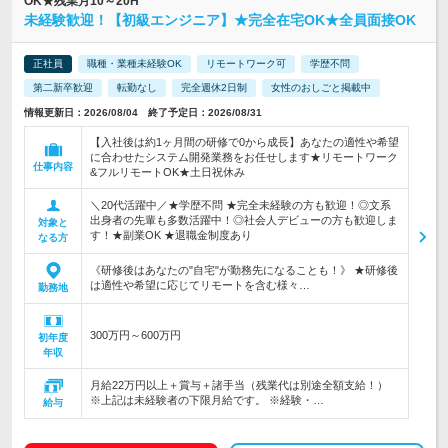
OK★残業月10～20H
未経験歓迎！【初級エンジニア】★完全在宅OK★全員面接OK
正社員
職種・業種未経験OK
リモートワーク可
学歴不問
第二新卒歓迎
転勤なし
完全週休2日制
女性のおしごと掲載中
情報更新日：2026/08/04 終了予定日：2026/08/31
【入社後は約1ヶ月間の研修で0から成長】あなたの適性や希望
に合わせたシステム開発業務をお任せします★リモートワーク
仕事内容
&フルリモートOK★土日祝休み
＼20代活躍中／★学歴不問 ★完全未経験の方も歓迎！◎文系
出身者の先輩も多数活躍中！◎社会人デビューの方も歓迎しま
対象と
す！★副業OK ★退職金制度あり
なる方
《研修後はあなたの"自宅"が勤務先になることも！》 ★研修後
は適性や希望に応じてリモートを含む様々…
勤務地
300万円～600万円
初年度
年収
月給22万円以上＋賞与＋諸手当（残業代は別途全額支給！）
※上記は未経験者の下限月給です。 ※経験・…
給与