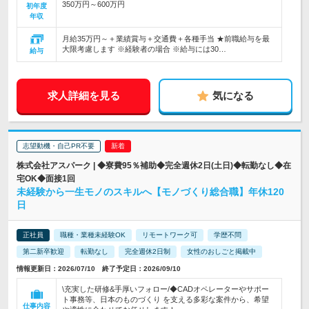
350万円～600万円
初年度
年収
月給35万円～＋業績賞与＋交通費＋各種手当 ★前職給与を最
大限考慮します ※経験者の場合 ※給与には30…
給与
求人詳細を見る
気になる
志望動機・自己PR不要
株式会社アスパーク | ◆寮費95％補助◆完全週休2日(土日)◆転勤なし◆在
宅OK◆面接1回
未経験から一生モノのスキルへ【モノづくり総合職】年休120
日
正社員
職種・業種未経験OK
リモートワーク可
学歴不問
第二新卒歓迎
転勤なし
完全週休2日制
女性のおしごと掲載中
情報更新日：2026/07/10 終了予定日：2026/09/10
\充実した研修&手厚いフォロー/◆CADオペレーターやサポー
ト事務等、日本のものづくり を支える多彩な案件から、希望
仕事内容