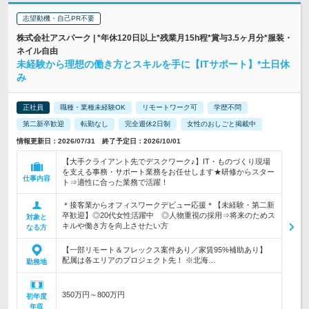
志望動機・自己PR不要
株式会社アスパーク | *年休120日以上*残業月15h程*賞与3.5ヶ月分*服装・
ネイル自由
未経験から理想の働き方とスキルを手に【ITサポート】*土日休
み
正社員
職種・業種未経験OK
リモートワーク可
学歴不問
第二新卒歓迎
転勤なし
完全週休2日制
女性のおしごと掲載中
情報更新日：2026/07/31 終了予定日：2026/10/01
【大手クライアント先でデスクワーク♪】IT・ものづくり現場
を支える事務・サポート業務をお任せします★研修からスター
仕事内容
ト⇒適性に合った業務で活躍！
＊接客業からオフィスワークデビュー応援＊【未経験・第二新
卒歓迎】◎20代女性活躍中 ◎人物重視の採用⇒将来のためス
対象と
キルや働き方を向上させたい方
なる方
【一部リモート＆フレックス案件あり／家賃95%補助あり】
配属は各エリアのプロジェクト先！ ※北海…
勤務地
350万円～800万円
初年度
年収