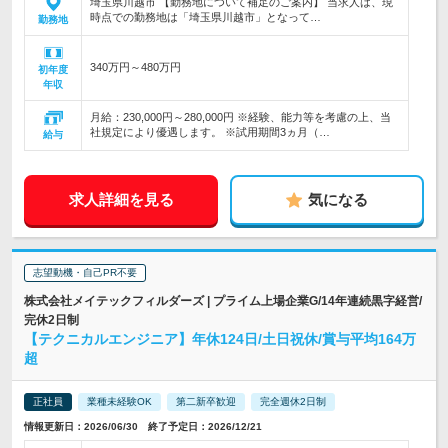
埼玉県川越市 【勤務地について補足のご案内】 当求人は、現
時点での勤務地は「埼玉県川越市」となって…
勤務地
340万円～480万円
初年度
年収
月給：230,000円～280,000円 ※経験、能力等を考慮の上、当
社規定により優遇します。 ※試用期間3ヵ月（…
給与
求人詳細を見る
気になる
志望動機・自己PR不要
株式会社メイテックフィルダーズ | プライム上場企業G/14年連続黒字経営/
完休2日制
【テクニカルエンジニア】年休124日/土日祝休/賞与平均164万
超
正社員
業種未経験OK
第二新卒歓迎
完全週休2日制
情報更新日：2026/06/30 終了予定日：2026/12/21