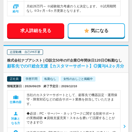
月給26万円～ ※経験能力考慮のうえ決定します。 ※試用期間
なし ※3ヶ月～6ヶ月更新となります。
給与
求人詳細を見る
気になる
志望動機・自己PR不要
株式会社ナブアシスト | ◎設立50年のIT企業◎年間休日120日◎転勤なし
顧客先でのIT総合支援【カスタマーサポート】◎賞与4.2ヶ月分
正社員
学歴不問
転勤なし
女性のおしごと掲載中
情報更新日：2026/06/29 終了予定日：2026/12/10
当社のカスタマーサポートとして、顧客先で機器設定・運用保
守・障害対応などの総合サポート業務を担当していただきま
仕事内容
す。
◆必須：PC・サーバー・ネットワークに関する技術サポート
の実務経験 ★資格支援充実！スキルを磨いて活躍することが
対象と
できます◎
なる方