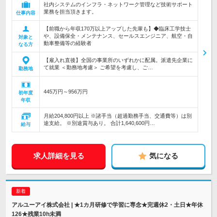
社内システムのインフラ・ネットワーク管理など技術サポート
業務を担当頂きます。
仕事内容
【前職から年収170万以上アップした先輩も】◆臨床工学技士
や、設備保全・メンテナンス、セールスエンジニア、航空・自
対象と
動車整備等の経験者
なる方
【雇入れ直後】全国の事業所のいずれかに配属。派遣先企業に
て就業 ＜勤務地考慮＞ ご希望を考慮し、ご…
勤務地
445万円～956万円
初年度
年収
月給204,800円以上 ※諸手当（超過勤務手当、交通費等）は別
途支給。 ※別途賞与あり。 合計1,640,600円…
給与
求人詳細を見る
気になる
アルユーアイ株式会社 | ★1カ月研修で学習に専念★完週休2・土日★年休
126★残業10h未満