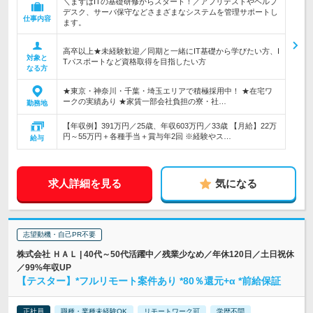
＼まずはITの基礎研修からスタート！／アプリテストやヘルプ
デスク、サーバ保守などさまざまなシステムを管理サポートし
仕事内容
ます。
高卒以上★未経験歓迎／同期と一緒にIT基礎から学びたい方、I
対象と
Tパスポートなど資格取得を目指したい方
なる方
★東京・神奈川・千葉・埼玉エリアで積極採用中！ ★在宅ワ
ークの実績あり ★家賃一部会社負担の寮・社…
勤務地
【年収例】391万円／25歳、年収603万円／33歳 【月給】22万
円～55万円＋各種手当＋賞与年2回 ※経験やス…
給与
求人詳細を見る
気になる
志望動機・自己PR不要
株式会社 ＨＡＬ | 40代～50代活躍中／残業少なめ／年休120日／土日祝休
／99%年収UP
【テスター】*フルリモート案件あり *80％還元+α *前給保証
正社員
職種・業種未経験OK
リモートワーク可
学歴不問