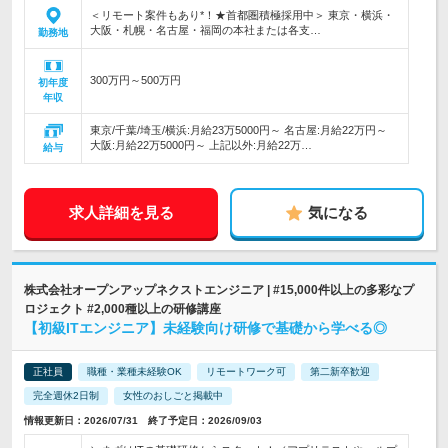
＜リモート案件もあり*！★首都圏積極採用中＞ 東京・横浜・
大阪・札幌・名古屋・福岡の本社または各支…
勤務地
300万円～500万円
初年度
年収
東京/千葉/埼玉/横浜:月給23万5000円～ 名古屋:月給22万円～
大阪:月給22万5000円～ 上記以外:月給22万…
給与
求人詳細を見る
気になる
株式会社オープンアップネクストエンジニア | #15,000件以上の多彩なプ
ロジェクト #2,000種以上の研修講座
【初級ITエンジニア】未経験向け研修で基礎から学べる◎
正社員
職種・業種未経験OK
リモートワーク可
第二新卒歓迎
完全週休2日制
女性のおしごと掲載中
情報更新日：2026/07/31 終了予定日：2026/09/03