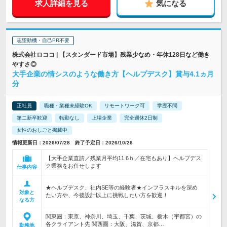
求人詳細を見る
気になる
志望動機・自己PR不要
株式会社ロココ | 【スタンダード市場】残業少なめ・年休128日など働き
やすさ◎
大手企業の情シスのような働き方【ヘルプデスク】賞与4.1ヵ月
分
正社員
職種・業種未経験OK
リモートワーク可
学歴不問
第二新卒歓迎
転勤なし
上場企業
完全週休2日制
女性のおしごと掲載中
情報更新日：2026/07/28 終了予定日：2026/10/26
【大手企業直請／残業月平均11.6ｈ／在宅もあり】ヘルプデス
ク業務をお任せします
仕事内容
★ヘルプデスク、社内SE等の経験者★インフラスキルを深め
対象と
たい方や、今後設計以上に挑戦したい方を歓迎！
なる方
関東圏：東京、神奈川、埼玉、千葉、茨城、栃木（宇都宮）の
各クライアント先 関西圏：大阪、滋賀、京都…
勤務地