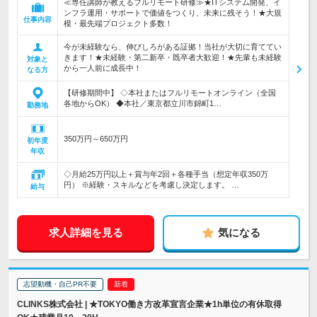
≪専任講師が教えるフルリモート研修≫★ITシステム開発、イ
ンフラ運用・サポートで価値をつくり、未来に残そう！★大規
仕事内容
模・最先端プロジェクト多数！
今が未経験なら、伸びしろがある証拠！当社が大切に育ててい
きます！★未経験・第二新卒・既卒者大歓迎！★先輩も未経験
対象と
から一人前に成長中！
なる方
【研修期間中】 ◇本社またはフルリモートオンライン（全国
各地からOK） ◆本社／東京都立川市錦町1…
勤務地
350万円～650万円
初年度
年収
◇月給25万円以上＋賞与年2回＋各種手当（想定年収350万
円） ※経験・スキルなどを考慮し決定します。 …
給与
求人詳細を見る
気になる
志望動機・自己PR不要
CLINKS株式会社 | ★TOKYO働き方改革宣言企業★1h単位の有休取得