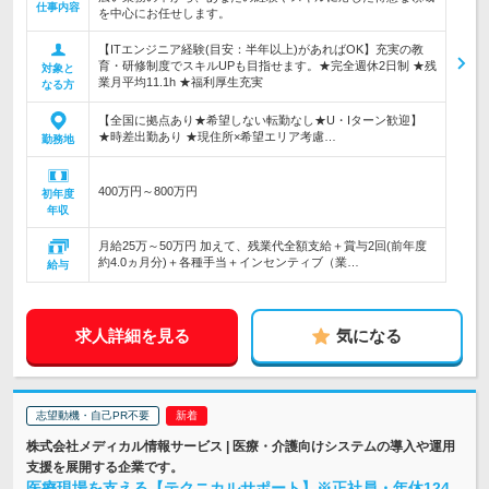
仕事内容
を中心にお任せします。
【ITエンジニア経験(目安：半年以上)があればOK】充実の教
育・研修制度でスキルUPも目指せます。★完全週休2日制 ★残
対象と
業月平均11.1h ★福利厚生充実
なる方
【全国に拠点あり★希望しない転勤なし★U・Iターン歓迎】
★時差出勤あり ★現住所×希望エリア考慮…
勤務地
400万円～800万円
初年度
年収
月給25万～50万円 加えて、残業代全額支給＋賞与2回(前年度
約4.0ヵ月分)＋各種手当＋インセンティブ（業…
給与
求人詳細を見る
気になる
志望動機・自己PR不要
株式会社メディカル情報サービス | 医療・介護向けシステムの導入や運用
支援を展開する企業です。
医療現場を支える【テクニカルサポート】※正社員・年休124