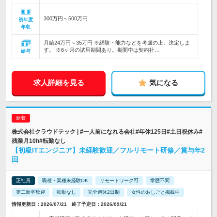
300万円～500万円
初年度
年収
月給24万円～35万円 ※経験・能力などを考慮の上、決定しま
す。 ※6ヶ月の試用期間あり。期間中は契約社…
給与
求人詳細を見る
気になる
株式会社クラウドテック | #一人前になれる会社#年休125日#土日祝休み#
残業月10h#転勤なし
【初級ITエンジニア】未経験歓迎／フルリモート研修／賞与年2
回
正社員
職種・業種未経験OK
リモートワーク可
学歴不問
第二新卒歓迎
転勤なし
完全週休2日制
女性のおしごと掲載中
情報更新日：2026/07/21 終了予定日：2026/09/21