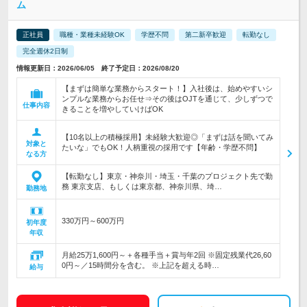
ム
正社員
職種・業種未経験OK
学歴不問
第二新卒歓迎
転勤なし
完全週休2日制
情報更新日：2026/06/05 終了予定日：2026/08/20
【まずは簡単な業務からスタート！】入社後は、始めやすいシ
ンプルな業務からお任せ⇒その後はOJTを通じて、少しずつで
仕事内容
きることを増やしていけばOK
【10名以上の積極採用】未経験大歓迎◎「まずは話を聞いてみ
対象と
たいな」でもOK！人柄重視の採用です【年齢・学歴不問】
なる方
【転勤なし】東京・神奈川・埼玉・千葉のプロジェクト先で勤
務 東京支店、もしくは東京都、神奈川県、埼…
勤務地
330万円～600万円
初年度
年収
月給25万1,600円～＋各種手当＋賞与年2回 ※固定残業代26,60
0円～／15時間分を含む。 ※上記を超える時…
給与