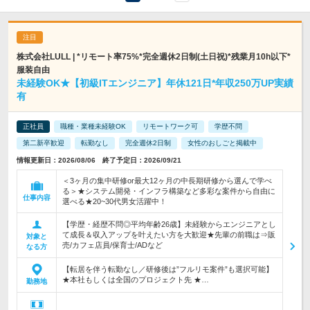
株式会社LULL | *リモート率75%*完全週休2日制(土日祝)*残業月10h以下*
服装自由
未経験OK★【初級ITエンジニア】年休121日*年収250万UP実績
有
正社員
職種・業種未経験OK
リモートワーク可
学歴不問
第二新卒歓迎
転勤なし
完全週休2日制
女性のおしごと掲載中
情報更新日：2026/08/06 終了予定日：2026/09/21
＜3ヶ月の集中研修or最大12ヶ月の中長期研修から選んで学べ
る＞★システム開発・インフラ構築など多彩な案件から自由に
仕事内容
選べる★20~30代男女活躍中！
【学歴・経歴不問◎平均年齢26歳】未経験からエンジニアとし
て成長＆収入アップを叶えたい方を大歓迎★先輩の前職は⇒販
対象と
売/カフェ店員/保育士/ADなど
なる方
【転居を伴う転勤なし／研修後は”フルリモ案件”も選択可能】
★本社もしくは全国のプロジェクト先 ★…
勤務地