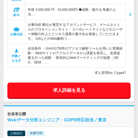
年収 4,000,000 円 - 10,000,000円 ◆経験・能力を考慮の上、
当…
給与
仕事内容 弊社が運営するアカウントサービス、ゲームタイト
ルのプロモーションサイト・コーポレートサイトなどのユーザ
ー体験の向上とビジネス成果の最大化を推進していただきま
仕事内容
す。 GAなどのWeb解析ツ…
必須条件 ・GAやGTM等のアクセス解析ツールを用いた実務経
験 ・Webサイトのアクセスデータから課題を発見し、改善提
対象と
案を行った経験 ・基本的なWebマーケティングの知識 （SE
なる方
O、SEM、…
求人管理No. Cyga47
求人詳細を見る
社名非公開
Webデータ分析エンジニア・GDPR対応担当／東京
人材紹介
学歴不問