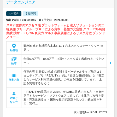
データエンジニア
人材紹介
学歴不問
情報更新日：2025/10/15 終了予定日：2026/09/08
スマホ主体のアクセス性 プラットフォームと法人ソリューションの二
輪展開 グリーグループ傘下による資本・基盤の安定性 グローバル展開
実績 技術・3D／VR表現力 マルチ事業展開によるリスク分散 ブランド
／ユー…
勤務地 東京都港区六本木6-11-1 六本木ヒルズゲートタワー ※
原…
勤務地
年収500万円～1000万円 ご経験・スキル等を考慮の上、決定い
た…
給与
仕事内容 世界63の地域で展開するバーチャルライブ配信コミ
ュニティアプリ「REALITY」では「迅速な機能開発」と「安定
したサービス利用環境の提供」の両立を目指しています。 上
仕事内容
記を実現するために…
・REALITYの提示するVision、VALUEに共感できる方 ・自身が
運用するサービス・ソフトウェアに対して、主体的に改善を提
対象と
案・完遂出来る方 ・困難な技術的課題を見つけ、解決策を考
なる方
え、実行…
求人管理No. REALLITY03