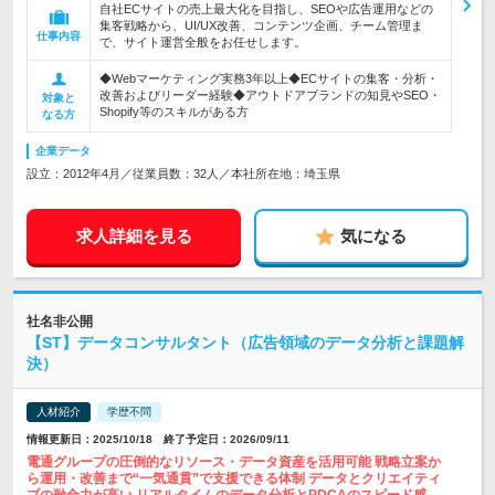
自社ECサイトの売上最大化を目指し、SEOや広告運用などの
集客戦略から、UI/UX改善、コンテンツ企画、チーム管理ま
仕事内容
で、サイト運営全般をお任せします。
◆Webマーケティング実務3年以上◆ECサイトの集客・分析・
改善およびリーダー経験◆アウトドアブランドの知見やSEO・
対象と
Shopify等のスキルがある方
なる方
企業データ
設立：2012年4月／従業員数：32人／本社所在地：埼玉県
求人詳細を見る
気になる
社名非公開
【ST】データコンサルタント（広告領域のデータ分析と課題解
決）
人材紹介
学歴不問
情報更新日：2025/10/18 終了予定日：2026/09/11
電通グループの圧倒的なリソース・データ資産を活用可能 戦略立案か
ら運用・改善まで“一気通貫”で支援できる体制 データとクリエイティ