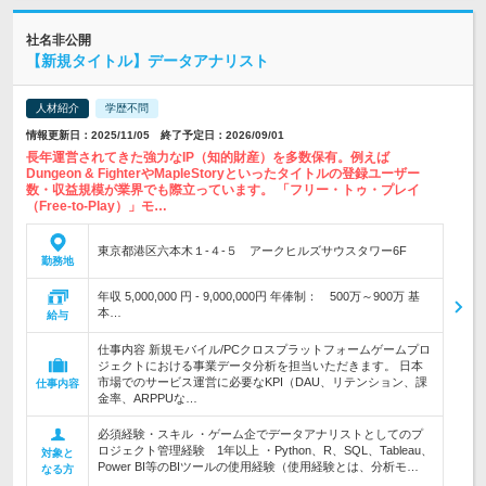
社名非公開
【新規タイトル】データアナリスト
人材紹介
学歴不問
情報更新日：2025/11/05 終了予定日：2026/09/01
長年運営されてきた強力なIP（知的財産）を多数保有。例えば
Dungeon & FighterやMapleStoryといったタイトルの登録ユーザー
数・収益規模が業界でも際立っています。 「フリー・トゥ・プレイ
（Free-to-Play）」モ…
東京都港区六本木１-４-５ アークヒルズサウスタワー6F
勤務地
年収 5,000,000 円 - 9,000,000円 年俸制： 500万～900万 基
本…
給与
仕事内容 新規モバイル/PCクロスプラットフォームゲームプロ
ジェクトにおける事業データ分析を担当いただきます。 日本
市場でのサービス運営に必要なKPI（DAU、リテンション、課
仕事内容
金率、ARPPUな…
必須経験・スキル ・ゲーム企でデータアナリストとしてのプ
ロジェクト管理経験 1年以上 ・Python、R、SQL、Tableau、
対象と
Power BI等のBIツールの使用経験（使用経験とは、分析モ…
なる方