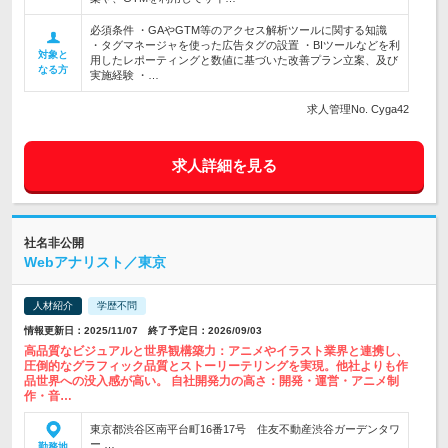
必須条件 ・GAやGTM等のアクセス解析ツールに関する知識
・タグマネージャを使った広告タグの設置 ・BIツールなどを利
対象と
用したレポーティングと数値に基づいた改善プラン立案、及び
なる方
実施経験 ・…
求人管理No. Cyga42
求人詳細を見る
社名非公開
Webアナリスト／東京
人材紹介
学歴不問
情報更新日：2025/11/07 終了予定日：2026/09/03
高品質なビジュアルと世界観構築力：アニメやイラスト業界と連携し、
圧倒的なグラフィック品質とストーリーテリングを実現。他社よりも作
品世界への没入感が高い。 自社開発力の高さ：開発・運営・アニメ制
作・音…
東京都渋谷区南平台町16番17号 住友不動産渋谷ガーデンタワ
ー …
勤務地