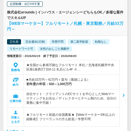
志望動機・自己PR不要
株式会社arounds | インハウス・エージェンシーどちらもOK／多様な案件
でスキルUP
【WEBマーケター】フルリモート／札幌・東京勤務／月給33万
円～
正社員
完全週休2日制
学歴不問
第二新卒歓迎
転勤なし
リモートワーク可
女性のおしごと掲載中
情報更新日：2026/06/19 終了予定日：2026/08/20
★全国から参画可能なフルリモート 本社／北海道札幌市中央
区南1条西3丁目8-11 札石ビル4F ※…
勤務地
■月給33万円～42万円＋賞与（業績による）
初年度の年収：
500～1,000万円
給与
自社サイト・クライアントのECサイトを中心としたWebマー
ケティングをお任せ／ディレクターとチーム制のため、自分の
仕事内容
業務に集中可能！
★フルリモート前提の全国募集★【Webマーケター3年以上の
対象と
経験者】フリーランスの方も歓迎／学歴不問
なる方