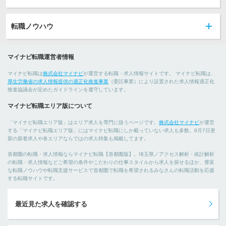
転職ノウハウ
マイナビ転職運営者情報
マイナビ転職は
株式会社マイナビ
が運営する転職・求人情報サイトです。 マイナビ転職は、
厚生労働省の求人情報提供の適正化推進事業
（委託事業）により設置された求人情報適正化
推進協議会が定めたガイドラインを遵守しています。
マイナビ転職エリア版について
「マイナビ転職エリア版」はエリア求人を専門に扱うページです。
株式会社マイナビ
が運営
する「マイナビ転職エリア版」にはマイナビ転職にしか載っていない求人も多数。8月7日更
新の新着求人や各エリアならではの求人特集も掲載してます。
首都圏の転職・求人情報ならマイナビ転職【首都圏版】。埼玉県／アクセス解析・統計解析
の転職・求人情報などご希望の条件やこだわりの仕事スタイルから求人を探せるほか、豊富
な転職ノウハウや転職支援サービスで首都圏で転職を希望されるみなさんの転職活動を応援
する転職サイトです。
最近見た求人を確認する