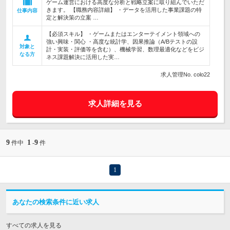
ゲーム運営における高度な分析と戦略立案に取り組んでいただ
きます。 【職務内容詳細】 ・データを活用した事業課題の特
仕事内容
定と解決策の立案 …
【必須スキル】 ・ゲームまたはエンターテイメント領域への
強い興味・関心 ・高度な統計学、因果推論（A/Bテストの設
対象と
計・実装・評価等を含む）、機械学習、数理最適化などをビジ
なる方
ネス課題解決に活用した実…
求人管理No. colo22
求人詳細を見る
9
1
9
件中
-
件
1
あなたの検索条件に近い求人
すべての求人を見る