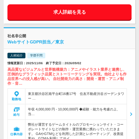
求人詳細を見る
社名非公開
WebサイトGDPR担当／東京
人材紹介
学歴不問
情報更新日：2025/11/06 終了予定日：2026/09/02
高品質なビジュアルと世界観構築力：アニメやイラスト業界と連携し、
圧倒的なグラフィック品質とストーリーテリングを実現。他社よりも作
品世界への没入感が高い。 自社開発力の高さ：開発・運営・アニメ制
作・音…
東京都渋谷区南平台町16番17号 住友不動産渋谷ガーデンタワ
ー …
勤務地
年収 4,000,000 円 - 10,000,000円 ◆経験・能力を考慮の上、
当…
給与
弊社が運営するゲームタイトルのプロモーションサイト・コー
ポレートサイトなどの制作・運営業務に携わっていただきま
す。 GAやGTMなどを利用した計測とレポーティング、改善提
仕事内容
案や、GTMを利用してサイ…