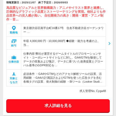
情報更新日：2025/11/07 終了予定日：2026/09/03
高品質なビジュアルと世界観構築力：アニメやイラスト業界と連携し、
圧倒的なグラフィック品質とストーリーテリングを実現。他社よりも作
品世界への没入感が高い。 自社開発力の高さ：開発・運営・アニメ制
作・音…
東京都渋谷区南平台町16番17号 住友不動産渋谷ガーデンタワ
ー …
勤務地
年収 4,000,000 円 - 10,000,000円 ◆経験・能力を考慮の上、
当…
給与
仕事内容 弊社が運営するゲームタイトルのプロモーションサ
イト・コーポレートサイトなどに対し、GA4/GTMを駆使して
データの収集および集計、データに基づいた改善提案とグロー
仕事内容
バル基準のGDPR対応を…
必須条件 ・GA4やGTMなどのアクセス解析ツールの設置、活
用経験 ・GA4の計測設計およびGTMを使った広告タグを含む
対象と
各種タグの設置、発火制御の経験 ・BIツール（Looker Studi…
なる方
求人管理No. Cyga48
求人詳細を見る