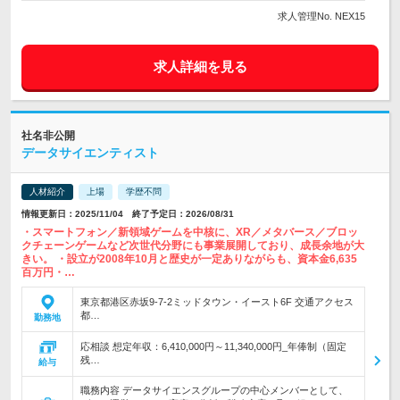
求人管理No. NEX15
求人詳細を見る
社名非公開
データサイエンティスト
人材紹介
上場
学歴不問
情報更新日：2025/11/04 終了予定日：2026/08/31
・スマートフォン／新領域ゲームを中核に、XR／メタバース／ブロッ
クチェーンゲームなど次世代分野にも事業展開しており、成長余地が大
きい。 ・設立が2008年10月と歴史が一定ありながらも、資本金6,635
百万円・…
東京都港区赤坂9-7-2ミッドタウン・イースト6F 交通アクセス
都…
勤務地
応相談 想定年収：6,410,000円～11,340,000円_年俸制（固定
残…
給与
職務内容 データサイエンスグループの中心メンバーとして、