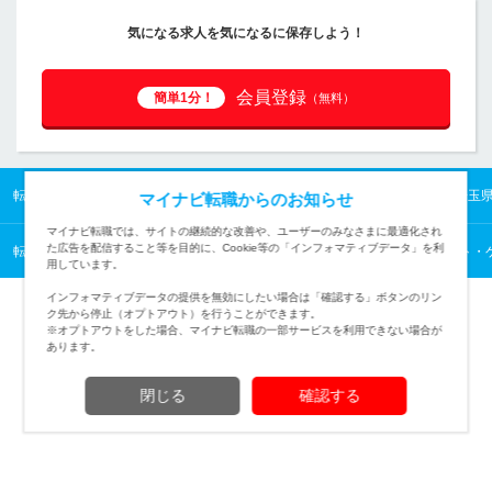
気になる求人を気になるに保存しよう！
会員登録
簡単1分！
（無料）
転職TOP
首都圏の転職・求人情報TOP
埼玉県の転職・求人情報TOP
埼玉
マイナビ転職からのお知らせ
マイナビ転職では、サイトの継続的な改善や、ユーザーのみなさまに最適化され
た広告を配信すること等を目的に、Cookie等の「インフォマティブデータ」を利
転職TOP
WEB・インターネット・ゲームから探す
WEB・インターネット・
用しています。
インフォマティブデータの提供を無効にしたい場合は「確認する」ボタンのリン
ク先から停止（オプトアウト）を行うことができます。
※オプトアウトをした場合、マイナビ転職の一部サービスを利用できない場合が
あります。
TOPページへ
閉じる
確認する
(c) Mynavi Corporation