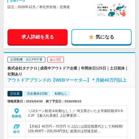
企業データ
設立：2020年12月／本社所在地：北海道
求人詳細を見る
気になる
志望動機・自己PR不要
あと3日
株式会社タナクロ | 成長中アウトドア企業｜年間休日125日｜土日祝休｜
社割あり
アウトドアブランドの【WEBマーケタ―】＊月給40万円以上
正社員
完全週休2日制
転勤なし
情報更新日：2026/04/30 終了予定日：2026/08/10
＼UIターン歓迎＆転勤なし！／ 埼玉県さいたま市南区根岸3-5-
2 2F 【雇入れ直後】上記事業所…
勤務地
【月給】40万円～70万円 ※上記には固定残業代として45時間/
129,459円～226,554円含む 超過分は別途支給…
給与