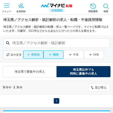
首都圏版
メニュー
会員登録
閲覧履歴
検索
埼玉県／アクセス解析・統計解析の求人・転職・中途採用情報
埼玉県／アクセス解析・統計解析の転職・求人一覧ページです。マイナビ転職ではさ
いたま市、川越市、川口市などからもあなたにぴったりの求人を探せます。
埼玉県／アクセス解析・統計解析
勤務地
職種
年収
特徴
条件変更
埼玉県
以外でも
埼玉県
で募集中の求人
同時に募集中の求人
9
1
9
件中
-
件
並び替え
1