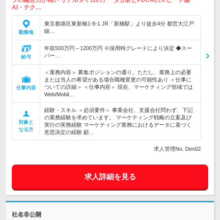
ブの融合力が高い リアルタイムのデータ分析とPDCAのスピード感
AI・テク…
東京都港区東新橋1-8-1 JR「新橋駅」より徒歩4分 都営大江戸
線…
勤務地
年収500万円～1200万円 ※採用時グレードにより決定 ◆スー
パー…
給与
＜業務内容＞ 募集ポジションの通り。ただし、業務上の必要
または当人の希望がある場合職種変更の可能性あり ＜仕事に
ついての詳細＞ ＜仕事内容＞ 現在、マーケティング領域では
仕事内容
Web/Mobil…
経験・スキル ＜必須要件＞ 事業会社、支援会社問わず、下記
の業務経験を求めています。 マーケティング戦略の立案及び
対象と
実行の実務経験 マーケティング業務におけるデータに基づく
なる方
意思決定の経験 顧…
求人管理No. Den02
求人詳細を見る
社名非公開