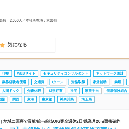
業員数：2,050人／本社所在地：東京都
気になる
印刷
WEBサイト
セキュリティコンサルタント
ネットワーク設計
業界経験者優遇
交通費
Iターン
資格取得
家賃補助
禁煙
人間ドック
介護休暇
財形貯蓄
社宅
家族手当
健康保険組合
都圏
関西
東海
東京都
神奈川県
埼玉県
 地域に医療で貢献/給与前払OK/完全週休2日/残業月20h/面接確約