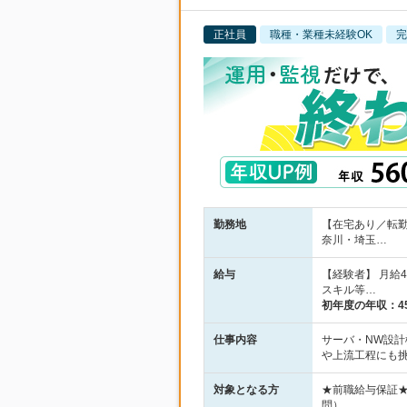
正社員
職種・業種未経験OK
完
勤務地
【在宅あり／転
奈川・埼玉…
給与
【経験者】 月給
スキル等…
初年度の年収：
4
仕事内容
サーバ・NW設計
や上流工程にも
対象となる方
★前職給与保証
問）