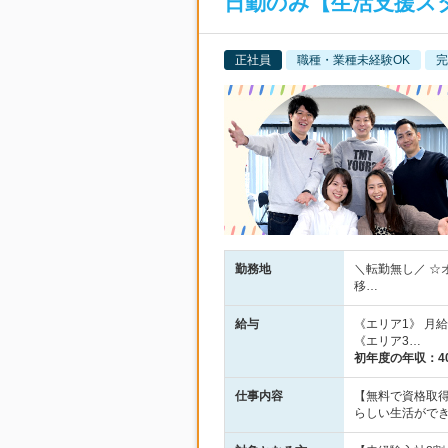
日勤のみ【生活支援スタ
正社員
職種・業種未経験OK
完
勤務地
＼転勤無し／ ☆
移…
給与
《エリア1》 月給2
《エリア3…
初年度の年収：
4
仕事内容
【無料で資格取得
らしい生活がで