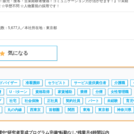
割！販売・接客・営業経験者優遇！コミュニケーション力が活かせます！】☆未経
 ☆学歴不問 ☆人物重視の採用です！
員数：5,677人／本社所在地：東京都
気になる
ドバイザー
准看護師
セラピスト
サービス提供責任者
介護職
費
U・Iターン
資格取得
家賃補助
禁煙
分煙
女性管理職
ブ
社宅
社会保険
正社員
契約社員
パート
未経験
育児
丸の内線
西東京
首都圏
関西
東海
東京都
神奈川県
0代活躍中*研究者育成プログラム完備*転勤なし*残業月4時間以内