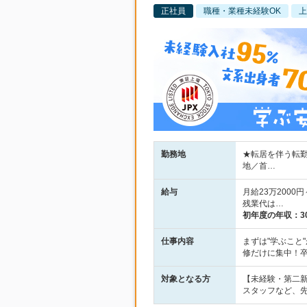
正社員
職種・業種未経験OK
上
勤務地
★転居を伴う転勤
地／首…
給与
月給23万2000
残業代は…
初年度の年収：
3
仕事内容
まずは"学ぶこと
修だけに集中！
対象となる方
【未経験・第二新
スタッフなど、