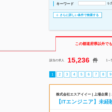
を
キーワード
さらに詳しい条件で検索する
この都道府県
以外で
15,236
件
該当の求人
1～
1
2
3
4
5
6
7
8
9
株式会社エスアイイー | 上場企業
【ITエンジニア】未経験