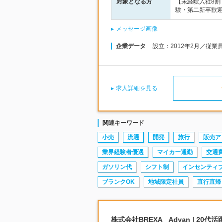
対象となる方
【未経験入社8
験・第二新卒歓迎
メッセージ画像
企業データ
設立：2012年2月／従業
求人詳細を見る
関連キーワード
小売
流通
開発
旅行
販売ア
業界経験者優遇
マイカー通勤
交通
ガソリン代
シフト制
インセンティ
ブランクOK
地域限定社員
直行直帰
株式会社BREXA Advan | 2