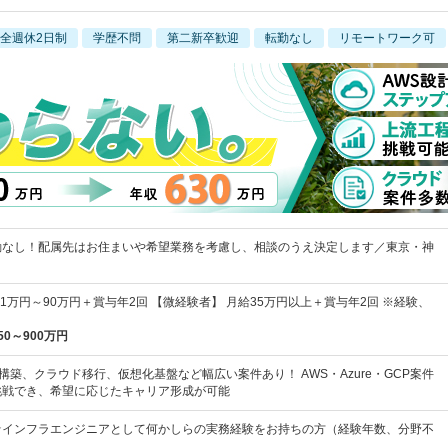
全週休2日制
学歴不問
第二新卒歓迎
転勤なし
リモートワーク可
勤なし！配属先はお住まいや希望業務を考慮し、相談のうえ決定します／東京・神
41万円～90万円＋賞与年2回 【微経験者】 月給35万円以上＋賞与年2回 ※経験、
50～900万円
構築、クラウド移行、仮想化基盤など幅広い案件あり！ AWS・Azure・GCP案件
挑戦でき、希望に応じたキャリア形成が可能
★インフラエンジニアとして何かしらの実務経験をお持ちの方（経験年数、分野不