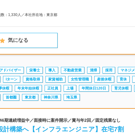
員数：1,330人／本社所在地：東京都
気になる
アドバイザー
栄養士
導入
不動産営業
清掃
採用
マネジメ
Iターン
資格取得
家賃補助
女性管理職
産後休暇
育休
季休暇
年末年始休暇
正社員
上場
年間休日120日
育児休暇
首都圏
東京都
神奈川県
埼玉県
 46期連続増益中／面接時に案件開示／賞与年2回／固定残業なし
設計構築へ【インフラエンジニア】在宅7割