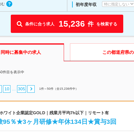
含む
特に指定しない
初年度年収
15,236
件
条件に合う求人
を検索する
も同時に募集中の求人
この都道府県
の
50件目を表示中
10
305
…
1
件～
50
件（全
15,236
件中）
｜ホワイト企業認定GOLD｜残業月平均7h以下｜リモート有
95％★3ヶ月研修★年休134日★賞与3回