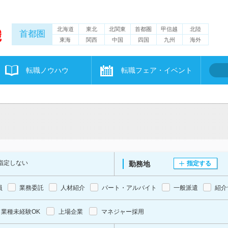
北海道
東北
北関東
首都圏
甲信越
北陸
首都圏
東海
関西
中国
四国
九州
海外
転職ノウハウ
転職フェア・イベント
指定しない
勤務地
指定する
員
業務委託
人材紹介
パート・アルバイト
一般派遣
紹介
業種未経験OK
上場企業
マネジャー採用