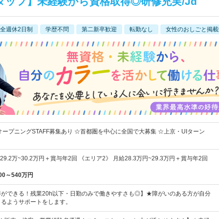
ッフ】未経験から資格取得◎研修充実/Jd
全週休2日制
学歴不問
第二新卒歓迎
転勤なし
女性のおしごと掲載
オープニングSTAFF募集あり ☆首都圏を中心に全国で大募集 ☆上京・UIターン
9.2万~30.2万円＋賞与年2回 《エリア2》 月給28.3万円~29.3万円＋賞与年2回
00～540万円
ができる！残業20h以下・日勤のみで働きやすさも◎】★障がいのある方が自分
きるようサポートをします。