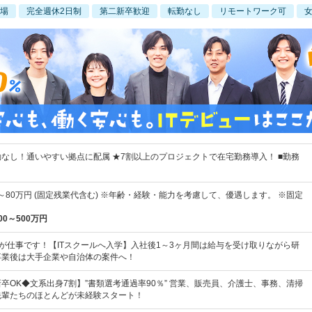
場
完全週休2日制
第二新卒歓迎
転勤なし
リモートワーク可
なし！通いやすい拠点に配属 ★7割以上のプロジェクトで在宅勤務導入！ ■勤務
円～80万円 (固定残業代含む) ※年齢・経験・能力を考慮して、優遇します。 ※固定
00～500万円
"が仕事です！【ITスクールへ入学】入社後1～3ヶ月間は給与を受け取りながら研
卒業後は大手企業や自治体の案件へ！
卒OK◆文系出身7割】”書類選考通過率90％” 営業、販売員、介護士、事務、清掃
先輩たちのほとんどが未経験スタート！