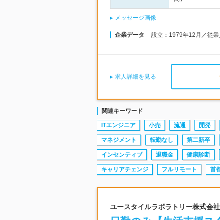
メッセージ画像
企業データ
設立：1979年12月／従
求人詳細を見る
関連キーワード
ITエンジニア
小売
流通
開発
マネジメント
転勤なし
第二新卒
インセンティブ
退職金
健康診断
キャリアチェンジ
フルリモート
首
ユースタイルラボラトリー株式会社 |