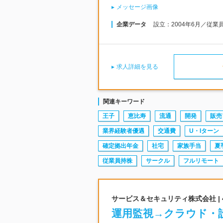
メッセージ画像
企業データ
設立：2004年6月／従業
求人詳細を見る
関連キーワード
王子
恵比寿
流通
開発
販売
業界経験者優遇
交通費
U・Iターン
確定拠出年金
社宅
家族手当
夏
従業員持株
サークル
フルリモート
サービス＆セキュリティ株式会社 |
運用監視→クラウド・