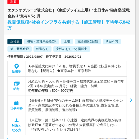
エクシオグループ株式会社 | 《東証プライム上場》*土日休み*独身寮/退職
金あり*賞与4.5ヶ月
数百億規模×社会インフラを共創する【施工管理】平均年収842
万
正社員
職種・業種未経験OK
上場
完全週休2日制
学歴不問
第二新卒歓迎
転勤なし
女性のおしごと掲載中
情報更新日：2026/08/07 終了予定日：2026/10/01
★事業拡大に向け「20名」増員予定！ ★当面は転居を伴う転
勤なし 【配属先】 ◆東京本社：東京都渋…
勤務地
月給28万円～50万円＋各種手当＋残業代別途全額支給＋賞与年
2回（昨年度実績5ヶ月分） 経験・能力・前職…
給与
初年度の年収：
500～900万円
【最長6ヶ月研修/安心のチーム制】首都圏の大規模データセン
ター・商業施設等で行われる各種工事の施工管理(安全管理、
仕事内容
品質管理、原価管理、進捗管理)
《未経験・第二新卒OK》◇建設・建築業界の実務経験があれ
ば歓迎★「需要がつきない分野＆大規模案件で成長したい」
対象と
「待遇UPしたい」という方はぜひ！
なる方