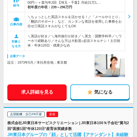
00円～＋賞与年2回 【埼玉・千葉】月給21万1,…
給与
初年度の年収：
239～296万円
＼ちょっとした英語スキルを活かせる！／「メールやりとり」
「翻訳のサポート」など、カンタンな英語を使用した事務をお
仕事内容
任せ◎英語スキルがなくてもOK
＼英語が好き／＼海外旅行が好き／＼英文・国際学科卒／＼ワ
ーホリ経験あり／そんな方は大歓迎♪必須スキルナシ！土日祝
対象と
休・年休120日・残業少なめ
なる方
企業データ
設立：1973年5月／本社所在地：東京都
求人詳細を見る
気になる
志望動機・自己PR不要
株式会社JR東日本サービスクリエーション | JR東日本100％子会社*賞与2
回*面接1回*年休120日*産育休実績多数
JR東日本グループの「顔」として活躍【アテンダント】未経験