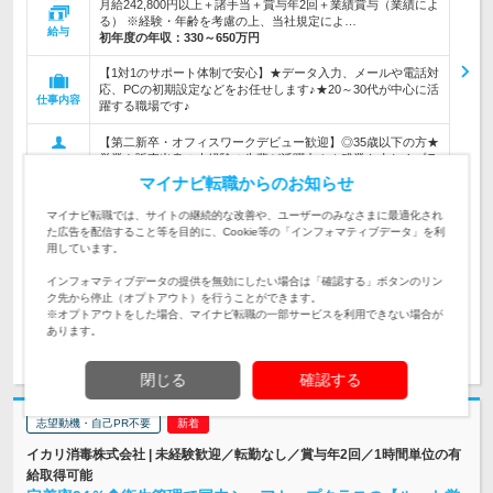
月給242,800円以上＋諸手当＋賞与年2回＋業績賞与（業績によ
る） ※経験・年齢を考慮の上、当社規定によ…
給与
初年度の年収：
330～650万円
【1対1のサポート体制で安心】★データ入力、メールや電話対
応、PCの初期設定などをお任せします♪★20～30代が中心に活
仕事内容
躍する職場です♪
【第二新卒・オフィスワークデビュー歓迎】◎35歳以下の方★
営業や販売出身の未経験の先輩が活躍中！★残業も少なくプラ
対象と
イベートも充実！
なる方
マイナビ転職からのお知らせ
企業データ
マイナビ転職では、サイトの継続的な改善や、ユーザーのみなさまに最適化され
た広告を配信すること等を目的に、Cookie等の「インフォマティブデータ」を利
設立：1996年2月／従業員数：1,910人／本社所在
用しています。
地：東京都
インフォマティブデータの提供を無効にしたい場合は「確認する」ボタンのリン
ク先から停止（オプトアウト）を行うことができます。
※オプトアウトをした場合、マイナビ転職の一部サービスを利用できない場合が
あります。
求人詳細を見る
気になる
閉じる
確認する
志望動機・自己PR不要
イカリ消毒株式会社 | 未経験歓迎／転勤なし／賞与年2回／1時間単位の有
給取得可能