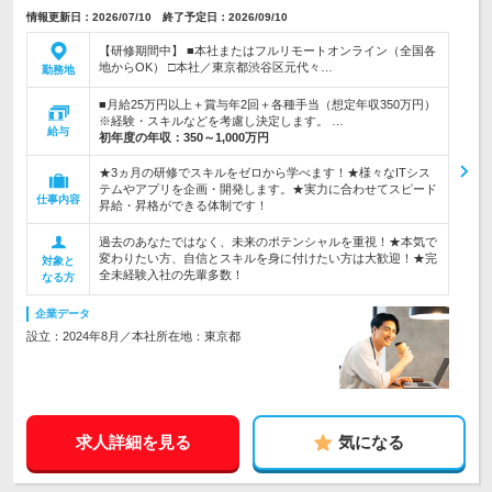
情報更新日：2026/07/10 終了予定日：2026/09/10
【研修期間中】 ■本社またはフルリモートオンライン（全国各
地からOK） □本社／東京都渋谷区元代々…
勤務地
■月給25万円以上＋賞与年2回＋各種手当（想定年収350万円）
※経験・スキルなどを考慮し決定します。 …
給与
初年度の年収：
350～1,000万円
★3ヵ月の研修でスキルをゼロから学べます！★様々なITシス
テムやアプリを企画・開発します。★実力に合わせてスピード
仕事内容
昇給・昇格ができる体制です！
過去のあなたではなく、未来のポテンシャルを重視！★本気で
変わりたい方、自信とスキルを身に付けたい方は大歓迎！★完
対象と
全未経験入社の先輩多数！
なる方
企業データ
設立：2024年8月／本社所在地：東京都
求人詳細を見る
気になる