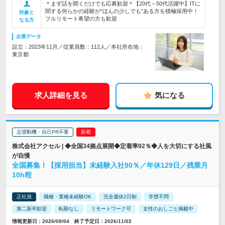
＊まず話を聞くだけでも応募歓迎＊【20代～50代活躍中】ITに
関する何らかの経験が“ほんの少しでも”ある方を積極採用中！
対象と
フルリモート希望の方も歓迎
なる方
企業データ
設立：2023年11月／従業員数：112人／本社所在地：
東京都
求人詳細を見る
気になる
志望動機・自己PR不要
株式会社アクセル | ◆全国34拠点展開◆定着率92％◆人を大切にする社風
が自慢
全国募集！【採用担当】未経験入社90％／年休129日／残業月
10h程
正社員
職種・業種未経験OK
完全週休2日制
学歴不問
第二新卒歓迎
転勤なし
リモートワーク可
女性のおしごと掲載中
情報更新日：2026/08/04 終了予定日：2026/11/02