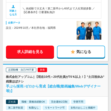
＼ 未経験で大丈夫！第二新卒から40代まで入社実績多数 ／
対象と
【応募条件】◎要運転免許
なる方
企業データ
設立：2024年10月／本社所在地：福岡県
求人詳細を見る
気になる
志望動機・自己PR不要
株式会社アップコム | 【現在10代～20代社員が70％以上！】*土日祝休み*
残業ほぼナシ
手ぶら採用♪ゼロから育成【総合職(動画編集/Webデザイナー
等)】
正社員
職種・業種未経験OK
完全週休2日制
学歴不問
第二新卒歓迎
転勤なし
リモートワーク可
女性のおしごと掲載中