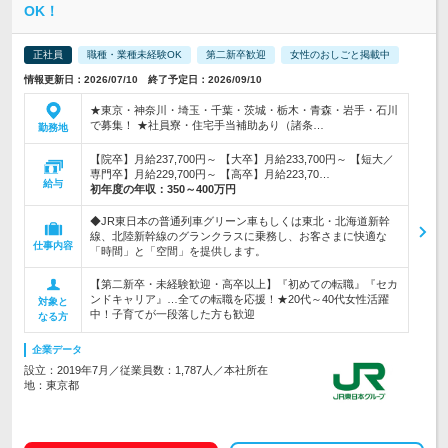
OK！
正社員
職種・業種未経験OK
第二新卒歓迎
女性のおしごと掲載中
情報更新日：2026/07/10 終了予定日：2026/09/10
★東京・神奈川・埼玉・千葉・茨城・栃木・青森・岩手・石川
で募集！ ★社員寮・住宅手当補助あり（諸条…
勤務地
【院卒】月給237,700円～ 【大卒】月給233,700円～ 【短大／
専門卒】月給229,700円～ 【高卒】月給223,70…
給与
初年度の年収：
350～400万円
◆JR東日本の普通列車グリーン車もしくは東北・北海道新幹
線、北陸新幹線のグランクラスに乗務し、お客さまに快適な
仕事内容
「時間」と「空間」を提供します。
【第二新卒・未経験歓迎・高卒以上】『初めての転職』『セカ
ンドキャリア』…全ての転職を応援！★20代～40代女性活躍
対象と
中！子育てが一段落した方も歓迎
なる方
企業データ
設立：2019年7月／従業員数：1,787人／本社所在
地：東京都