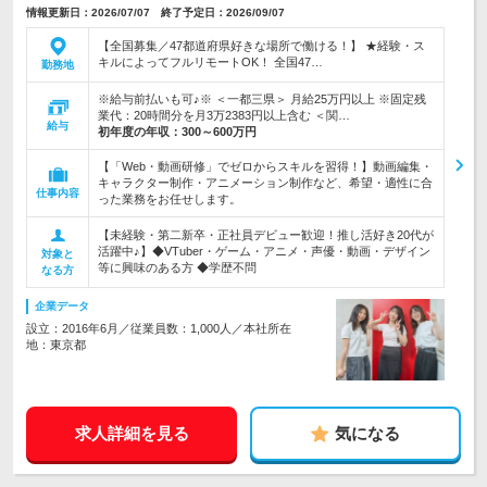
情報更新日：2026/07/07 終了予定日：2026/09/07
【全国募集／47都道府県好きな場所で働ける！】 ★経験・ス
キルによってフルリモートOK！ 全国47…
勤務地
※給与前払いも可♪※ ＜一都三県＞ 月給25万円以上 ※固定残
業代：20時間分を月3万2383円以上含む ＜関…
給与
初年度の年収：
300～600万円
【「Web・動画研修」でゼロからスキルを習得！】動画編集・
キャラクター制作・アニメーション制作など、希望・適性に合
仕事内容
った業務をお任せします。
【未経験・第二新卒・正社員デビュー歓迎！推し活好き20代が
活躍中♪】◆VTuber・ゲーム・アニメ・声優・動画・デザイン
対象と
等に興味のある方 ◆学歴不問
なる方
企業データ
設立：2016年6月／従業員数：1,000人／本社所在
地：東京都
求人詳細を見る
気になる