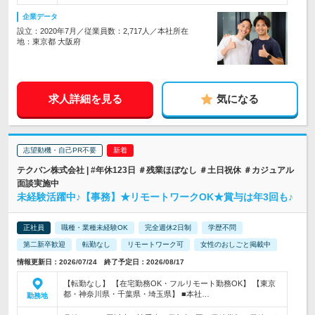
企業データ
設立：2020年7月／従業員数：2,717人／本社所在
地：東京都 大阪府
求人詳細を見る
気になる
志望動機・自己PR不要
テクバン株式会社 | #年休123日 ＃残業ほぼなし ＃土日祝休 ＃カジュアル
面談実施中
未経験活躍中♪【事務】★リモートワークOK★賞与は年3回も♪
正社員
職種・業種未経験OK
完全週休2日制
学歴不問
第二新卒歓迎
転勤なし
リモートワーク可
女性のおしごと掲載中
情報更新日：2026/07/24 終了予定日：2026/08/17
【転勤なし】 【在宅勤務OK・フルリモート勤務OK】 【東京
都・神奈川県・千葉県・埼玉県】 ■本社…
勤務地