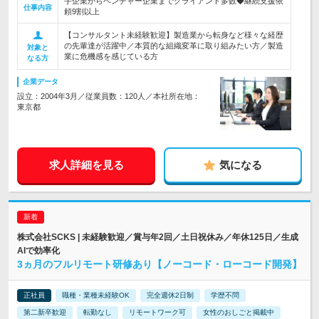
手企業からベンチャー企業までクライアント多数◆継続支援依
仕事内容
頼9割以上
【コンサルタント未経験歓迎】製造業から転身など様々な経歴
の先輩達が活躍中／本質的な組織変革に取り組みたい方／製造
対象と
業に危機感を感じている方
なる方
企業データ
設立：2004年3月／従業員数：120人／本社所在地：
東京都
求人詳細を見る
気になる
株式会社SCKS | 未経験歓迎／賞与年2回／土日祝休み／年休125日／生成
AIで効率化
3ヵ月のフルリモート研修あり【ノーコード・ローコード開発】
正社員
職種・業種未経験OK
完全週休2日制
学歴不問
第二新卒歓迎
転勤なし
リモートワーク可
女性のおしごと掲載中