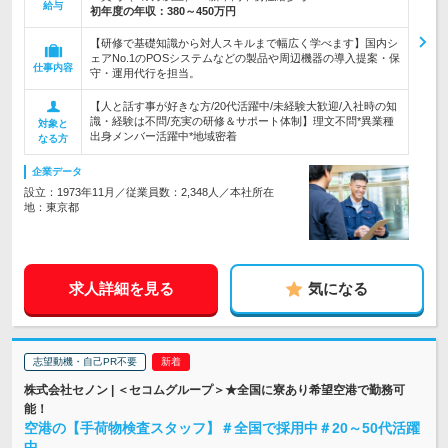
給与
初年度の年収：
380～450万円
【研修で基礎知識から対人スキルまで幅広く学べます】国内シ
ェアNo.1のPOSシステムなどの製品や周辺機器の導入提案・保
仕事内容
守・運用代行を担当。
【人と話す事が好きな方/20代活躍中/未経験大歓迎/入社時の知
識・経験は不問/充実の研修＆サポート体制】理文不問*異業種
対象と
出身メンバー活躍中*地域密着
なる方
企業データ
設立：1973年11月／従業員数：2,348人／本社所在
地：東京都
求人詳細を見る
気になる
志望動機・自己PR不要
株式会社セノン | ＜セコムグループ＞★全国に寮あり希望空港で勤務可
能！
空港の【手荷物検査スタッフ】＃全国で採用中＃20～50代活躍
中