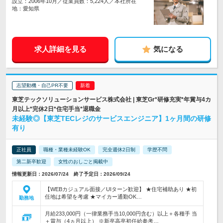
設立：2006年10月／従業員数：5,224人／本社所在
地：愛知県
求人詳細を見る
気になる
志望動機・自己PR不要
東芝テックソリューションサービス株式会社 | 東芝Gr*研修充実*年賞与4カ
月以上*完休2日*住宅手当*退職金
未経験◎【東芝TECレジのサービスエンジニア】1ヶ月間の研修
有り
正社員
職種・業種未経験OK
完全週休2日制
学歴不問
第二新卒歓迎
女性のおしごと掲載中
情報更新日：2026/07/24 終了予定日：2026/09/24
【WEBカジュアル面接／UIターン歓迎】 ★住宅補助あり ★初
任地は希望を考慮 ★マイカー通勤OK…
勤務地
月給233,000円（一律業務手当10,000円含む）以上＋各種手 当
＋賞与（4ヵ月以上） ※新卒高卒初任給参考…