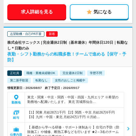
求人詳細を見る
気になる
志望動機・自己PR不要
株式会社サニックス | 完全週休2日制（基本連休）年間休日120日｜転勤な
し＊日勤のみ
夜勤・シフト勤務からの転職多数！チームで進める【保守・予
防】
正社員
職種・業種未経験OK
完全週休2日制
学歴不問
第二新卒歓迎
転勤なし
女性のおしごと掲載中
情報更新日：2026/08/07 終了予定日：2026/09/17
東北・関東・中京・関西・中国・四国・九州エリア ※希望の
勤務地へ配属いたします。 東北 宮城県仙台…
勤務地
【1】関東 月給28万1千円 【2】関西・中京 月給26万6千円
【3】九州・中国・東北 月給24万1千円 ※月給…
給与
【 基礎から学べる研修・サポート体制あり 】住宅の予防（防
除施工）や補修、断熱工事などを行います ★2～3名のチーム
仕事内容