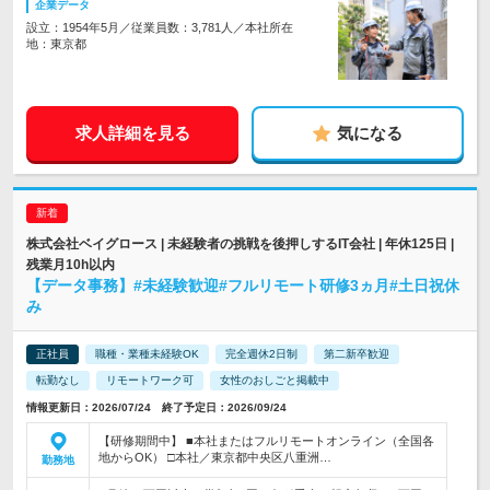
企業データ
設立：1954年5月／従業員数：3,781人／本社所在
地：東京都
求人詳細を見る
気になる
株式会社ベイグロース | 未経験者の挑戦を後押しするIT会社 | 年休125日 |
残業月10h以内
【データ事務】#未経験歓迎#フルリモート研修3ヵ月#土日祝休
み
正社員
職種・業種未経験OK
完全週休2日制
第二新卒歓迎
転勤なし
リモートワーク可
女性のおしごと掲載中
情報更新日：2026/07/24 終了予定日：2026/09/24
【研修期間中】 ■本社またはフルリモートオンライン（全国各
地からOK） □本社／東京都中央区八重洲…
勤務地