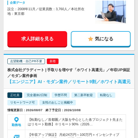
企業データ
設立：2008年11月／従業員数：3,760人／本社所在
地：東京都
求人詳細を見る
気になる
志望動機・自己PR不要
株式会社グラディート | 手取りを増やす「ホワイト高還元」／年収UP保証
／モダン案件参画
【エンジニア】AI・モダン案件／リモート9割／ホワイト高還元
正社員
完全週休2日制
学歴不問
第二新卒歓迎
転勤なし
リモートワーク可
女性のおしごと掲載中
情報更新日：2026/08/07 終了予定日：2026/10/08
【転勤なし／首都圏／大阪を中心とした各プロジェクト先また
はリモート勤務】※リモート90%（2026…
勤務地
【年収アップ保証】 月給24万円～100万円＋インセンティブ