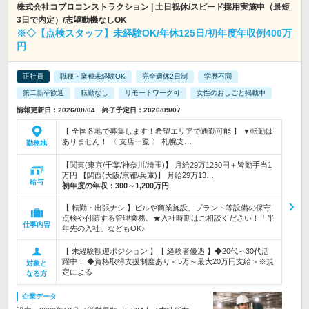
株式会社コプロコンストラクション | 土日祝休/スピード採用実施中（最短
3日で内定）/志望動機なしOK
※◇【点検スタッフ】未経験OK/年休125日/初年度年収例400万
円
正社員
職種・業種未経験OK
完全週休2日制
学歴不問
第二新卒歓迎
転勤なし
リモートワーク可
女性のおしごと掲載中
情報更新日：2026/08/04 終了予定日：2026/09/07
【 全国各地で募集します！希望エリアで通勤可能 】 ▼転勤は
ありません！ 〈 支店一覧 〉 札幌支…
勤務地
【関東(東京/千葉/神奈川/埼玉)】 月給29万1230円＋皆勤手当1
万円 【関西(大阪/京都/兵庫)】 月給29万13…
給与
初年度の年収：
300～1,200万円
【 転勤・出張ナシ 】ビルや商業施設、プラント等設備の保守
点検や付随する管理業務。★入社時期はご相談ください！「半
仕事内容
年先の入社」などもOK♪
【 未経験歓迎ポジション 】【 経験者優遇 】◆20代～30代活
躍中！ ◆資格取得支援制度あり＜5万～最大20万円支給＞※規
対象と
定による
なる方
企業データ