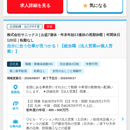
求人詳細を見る
気になる
志望動機・自己PR不要
株式会社サニックス | お盆7連休・年末年始13連休の長期休暇｜年間休日
120日｜転勤なし
自分に合う仕事が見つかる！【総合職（法人営業or個人営
業）】
正社員
職種・業種未経験OK
完全週休2日制
学歴不問
第二新卒歓迎
転勤なし
女性のおしごと掲載中
情報更新日：2026/08/07 終了予定日：2026/09/17
全国にある事業所いずれかにて勤務 ※希望の勤務地へ配属い
たします。 ▼詳細住所 【法人営業】 関東…
勤務地
【1】関東 月給30万6千円 【2】中京・関西 月給29万1千円
【3】九州・中国・四国 月給26万6千円 ※上記…
給与
初年度の年収：
400～500万円
◎ビル・マンション向け法人営業（土日休）／給排水設備メン
テナンスの提案 ◎戸建住宅向け営業（日月休）／床下や天井
仕事内容
裏の点検、防除施工などの提案