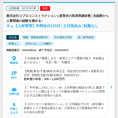
志望動機・自己PR不要
株式会社コプロコンストラクション | 産育休の取得実績多数│未経験から
人事関連の経験を積める♪
※▲【人材管理】年間休日125日│土日祝休み│転勤なし
正社員
職種・業種未経験OK
完全週休2日制
第二新卒歓迎
転勤なし
女性のおしごと掲載中
情報更新日：2026/08/04 終了予定日：2026/09/07
【 全国各地で募集します！希望エリアで通勤可能 】 ▼転勤は
ありません！ 〈 支店一覧 〉 札幌支…
勤務地
【関東(東京/千葉/神奈川/埼玉)】 月給29万1230円＋皆勤手当1
万円 【関西(大阪/京都/兵庫)】 月給29万13…
給与
初年度の年収：
300～1,200万円
【「半年後に入社したい」etc. 入社時期の相談もOK♪】建築プ
ロジェクトに携わるスタッフの勤怠や勤務スケジュールの管理
仕事内容
◎まずは少数の管理から担当
【 ゼロスタート歓迎ポジション 】◎39歳以下の方（若年層の
長期キャリア形成を図るため）◎高卒以上◎普通免許/PCスキ
対象と
ルがあれば歓迎！
なる方