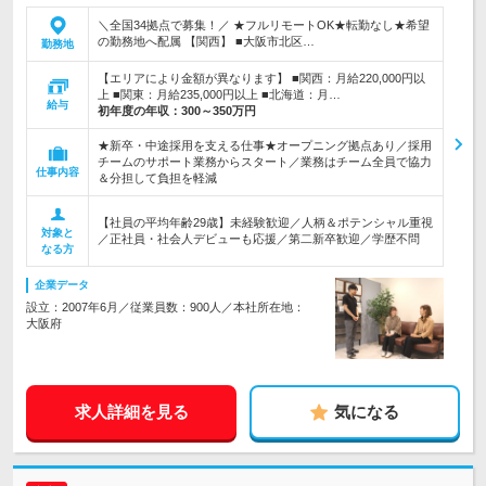
＼全国34拠点で募集！／ ★フルリモートOK★転勤なし★希望
の勤務地へ配属 【関西】 ■大阪市北区…
勤務地
【エリアにより金額が異なります】 ■関西：月給220,000円以
上 ■関東：月給235,000円以上 ■北海道：月…
給与
初年度の年収：
300～350万円
★新卒・中途採用を支える仕事★オープニング拠点あり／採用
チームのサポート業務からスタート／業務はチーム全員で協力
仕事内容
＆分担して負担を軽減
【社員の平均年齢29歳】未経験歓迎／人柄＆ポテンシャル重視
対象と
／正社員・社会人デビューも応援／第二新卒歓迎／学歴不問
なる方
企業データ
設立：2007年6月／従業員数：900人／本社所在地：
大阪府
求人詳細を見る
気になる