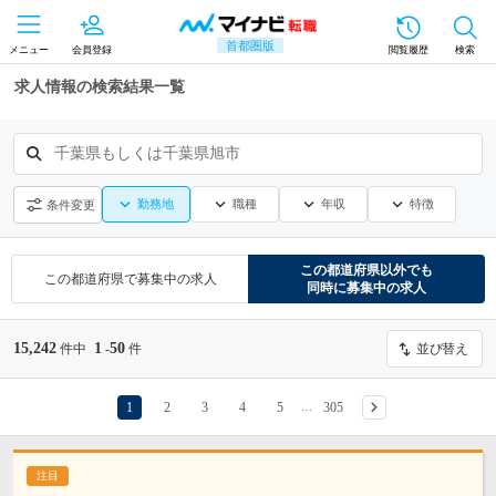
首都圏版
メニュー
会員登録
閲覧履歴
検索
求人情報の検索結果一覧
千葉県もしくは千葉県旭市
勤務地
職種
年収
特徴
条件変更
この都道府県
以外でも
この都道府県
で募集中の求人
同時に募集中の求人
15,242
1
50
件中
-
件
並び替え
1
2
3
4
5
305
…