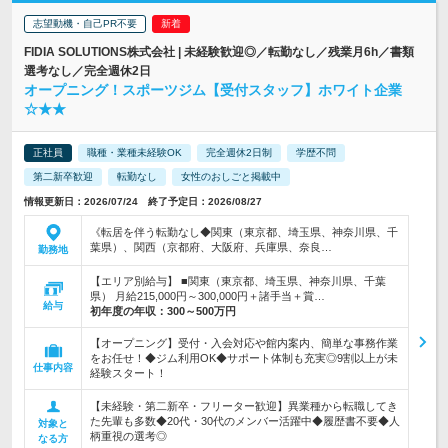
志望動機・自己PR不要
FIDIA SOLUTIONS株式会社 | 未経験歓迎◎／転勤なし／残業月6h／書類
選考なし／完全週休2日
オープニング！スポーツジム【受付スタッフ】ホワイト企業
☆★★
正社員
職種・業種未経験OK
完全週休2日制
学歴不問
第二新卒歓迎
転勤なし
女性のおしごと掲載中
情報更新日：2026/07/24 終了予定日：2026/08/27
《転居を伴う転勤なし◆関東（東京都、埼玉県、神奈川県、千
葉県）、関西（京都府、大阪府、兵庫県、奈良…
勤務地
【エリア別給与】 ■関東（東京都、埼玉県、神奈川県、千葉
県） 月給215,000円～300,000円＋諸手当＋賞…
給与
初年度の年収：
300～500万円
【オープニング】受付・入会対応や館内案内、簡単な事務作業
をお任せ！◆ジム利用OK◆サポート体制も充実◎9割以上が未
仕事内容
経験スタート！
【未経験・第二新卒・フリーター歓迎】異業種から転職してき
た先輩も多数◆20代・30代のメンバー活躍中◆履歴書不要◆人
対象と
柄重視の選考◎
なる方