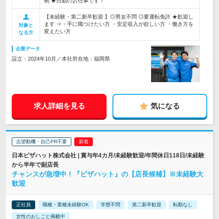
制 ★日勤のお仕事です！
【未経験・第二新卒歓迎 】◎男女不問 ◎要運転免許 ★歓迎し
ます ⇒・手に職つけたい方 ・安定収入が欲しい方 ・働き方を
対象と
変えたい方
なる方
企業データ
設立：2024年10月／本社所在地：福岡県
求人詳細を見る
気になる
志望動機・自己PR不要
日本ピザハット株式会社 | 賞与年4カ月/未経験歓迎/年間休日118日/未経験
から半年で副店長
チャンスが急増中！『ピザハット』の【店長候補】※未経験大
歓迎
正社員
職種・業種未経験OK
学歴不問
第二新卒歓迎
転勤なし
女性のおしごと掲載中