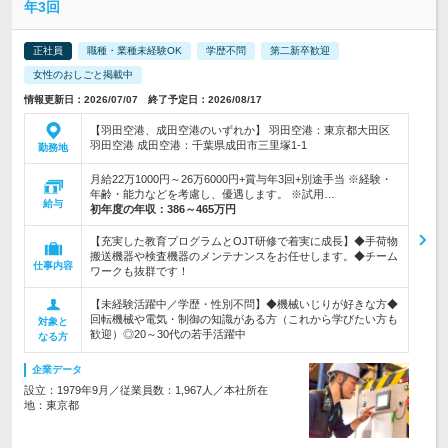
年3回
正社員
職種・業種未経験OK
学歴不問
第二新卒歓迎
女性のおしごと掲載中
情報更新日：2026/07/07 終了予定日：2026/08/17
【羽田空港、成田空港のいずれか】 羽田空港：東京都大田区
羽田空港 成田空港：千葉県成田市三里塚1-1
勤務地
月給22万1000円～26万6000円+賞与年3回+別途手当 ※経験・
年齢・能力などを考慮し、優遇します。 ※試用…
給与
初年度の年収：
386～465万円
【充実した教育プログラムとOJT研修で着実に成長】◆手荷物
搬送機器や検査機器のメンテナンスをお任せします。◆チーム
仕事内容
ワークも抜群です！
【未経験活躍中／学歴・性別不問】◆機械いじりが好きな方◆
回転機械や電気・制御の知識がある方（これから学びたい方も
対象と
歓迎）◎20～30代の若手活躍中
なる方
企業データ
設立：1979年9月／従業員数：1,967人／本社所在
地：東京都