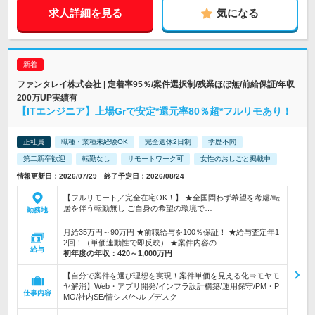
求人詳細を見る
気になる
ファンタレイ株式会社 | 定着率95％/案件選択制/残業ほぼ無/前給保証/年収
200万UP実績有
【ITエンジニア】上場Grで安定*還元率80％超*フルリモあり！
正社員
職種・業種未経験OK
完全週休2日制
学歴不問
第二新卒歓迎
転勤なし
リモートワーク可
女性のおしごと掲載中
情報更新日：2026/07/29 終了予定日：2026/08/24
【フルリモート／完全在宅OK！】 ★全国問わず希望を考慮/転
居を伴う転勤無し ご自身の希望の環境で…
勤務地
月給35万円～90万円 ★前職給与を100％保証！ ★給与査定年1
2回！（単価連動性で即反映） ★案件内容の…
給与
初年度の年収：
420～1,000万円
【自分で案件を選び理想を実現！案件単価を見える化⇒モヤモ
ヤ解消】Web・アプリ開発/インフラ設計構築/運用保守/PM・P
仕事内容
MO/社内SE/情シス/ヘルプデスク