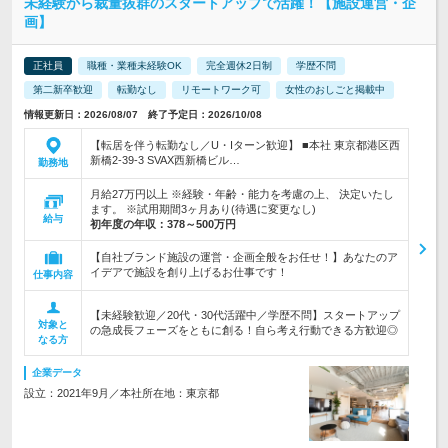
未経験から裁量抜群のスタートアップで活躍！【施設運営・企
画】
正社員
職種・業種未経験OK
完全週休2日制
学歴不問
第二新卒歓迎
転勤なし
リモートワーク可
女性のおしごと掲載中
情報更新日：2026/08/07 終了予定日：2026/10/08
【転居を伴う転勤なし／U・Iターン歓迎】 ■本社 東京都港区西
新橋2-39-3 SVAX西新橋ビル…
勤務地
月給27万円以上 ※経験・年齢・能力を考慮の上、 決定いたし
ます。 ※試用期間3ヶ月あり(待遇に変更なし)
給与
初年度の年収：
378～500万円
【自社ブランド施設の運営・企画全般をお任せ！】あなたのア
イデアで施設を創り上げるお仕事です！
仕事内容
【未経験歓迎／20代・30代活躍中／学歴不問】スタートアップ
対象と
の急成長フェーズをともに創る！自ら考え行動できる方歓迎◎
なる方
企業データ
設立：2021年9月／本社所在地：東京都