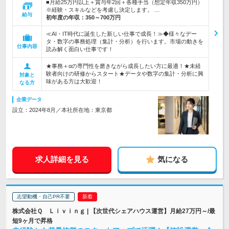
■月給25万円以上＋賞与年2回＋各種手当（想定年収350万円）
※経験・スキルなどを考慮し決定します。 …
給与
初年度の年収：
350～700万円
≪AI・IT時代に誕生した新しい仕事で成長！≫◆様々なデー
タ・数字の事務処理（集計・分析）を行います。市場の動きを
仕事内容
読み解く面白い仕事です！
★事務＋αの専門性を磨きながら成長したい方に最適！★未経
験者向けの研修からスタート★データや数字の集計・分析に興
対象と
味がある方は大歓迎！
なる方
企業データ
設立：2024年8月／本社所在地：東京都
求人詳細を見る
気になる
志望動機・自己PR不要
株式会社Ｑ Ｌｉｖｉｎｇ | 【次世代シェアハウス運営】月給27万円～/最
短9ヶ月で昇格