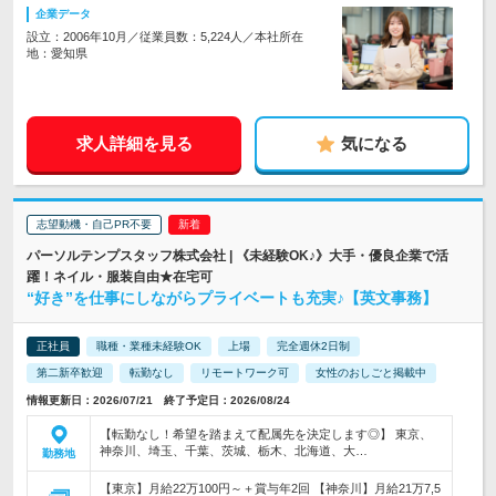
企業データ
設立：2006年10月／従業員数：5,224人／本社所在
地：愛知県
求人詳細を見る
気になる
志望動機・自己PR不要
パーソルテンプスタッフ株式会社 | 《未経験OK♪》大手・優良企業で活
躍！ネイル・服装自由★在宅可
“好き”を仕事にしながらプライベートも充実♪【英文事務】
正社員
職種・業種未経験OK
上場
完全週休2日制
第二新卒歓迎
転勤なし
リモートワーク可
女性のおしごと掲載中
情報更新日：2026/07/21 終了予定日：2026/08/24
【転勤なし！希望を踏まえて配属先を決定します◎】 東京、
神奈川、埼玉、千葉、茨城、栃木、北海道、大…
勤務地
【東京】月給22万100円～＋賞与年2回 【神奈川】月給21万7,5