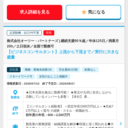
求人詳細を見る
気になる
志望動機・自己PR不要
株式会社オーツー・パートナーズ | 継続支援90％超／年休125日／残業月
20h／土日祝休／全国で勤務可
【ビジネスコンサルタント】上流から下流まで／実行に大きな
裁量
正社員
職種・業種未経験OK
完全週休2日制
転勤なし
リモートワーク可
女性のおしごと掲載中
情報更新日：2026/07/10 終了予定日：2026/08/27
★日本全国を拠点に勤務可能！ ★東北や九州に在住しながら
活動しているメンバーも多数！ 【本社】 東…
勤務地
【コンサルタント経験者】 ＜想定年収1000万円以上＞ ■月給7
2万円以上＋賞与 ※経験・スキル・前職給与…
給与
初年度の年収：
600～2,500万円
製造業の業務課題・組織課題を解決◆現場と深く関われる◆大