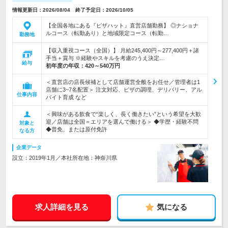
情報更新日：2026/08/04 終了予定日：2026/10/05
【全国各地にある『ピザハット』直営店舗勤務】 ◎ナショナ
ルコース（転勤あり）と地域限定コース（転勤…
勤務地
【収入重視コース（全国）】 月給245,400円～277,400円＋諸
手当＋賞与 ※経験やスキルを考慮のうえ決定…
給与
初年度の年収：
420～540万円
＜直営店の店長候補として店舗運営全般をお任せ／管理者は1
店舗に3~7名配置＞ 注文対応、ピザの調理、デリバリー、アル
仕事内容
バイト育成 など
＜興味がある飲食で“楽しく、長く働きたい”という希望を大歓
迎／店舗は全国＝エリアを選んで働ける＞ ◆学歴・経験不問
対象と
◆普免、または原付免許
なる方
企業データ
設立：2019年1月／本社所在地：神奈川県
求人詳細を見る
気になる