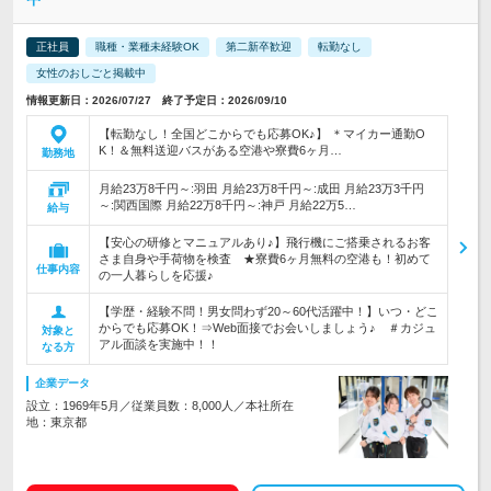
正社員
職種・業種未経験OK
第二新卒歓迎
転勤なし
女性のおしごと掲載中
情報更新日：2026/07/27 終了予定日：2026/09/10
【転勤なし！全国どこからでも応募OK♪】 ＊マイカー通勤O
K！＆無料送迎バスがある空港や寮費6ヶ月…
勤務地
月給23万8千円～:羽田 月給23万8千円～:成田 月給23万3千円
～:関西国際 月給22万8千円～:神戸 月給22万5…
給与
【安心の研修とマニュアルあり♪】飛行機にご搭乗されるお客
さま自身や手荷物を検査 ★寮費6ヶ月無料の空港も！初めて
仕事内容
の一人暮らしを応援♪
【学歴・経験不問！男女問わず20～60代活躍中！】いつ・どこ
からでも応募OK！⇒Web面接でお会いしましょう♪ ＃カジュ
対象と
アル面談を実施中！！
なる方
企業データ
設立：1969年5月／従業員数：8,000人／本社所在
地：東京都