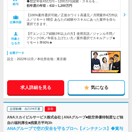
◆想定年収432万円～1200万円(経験・スキルを…
給与
初年度の年収：
432～1,200万円
【100%案件選択可能／正規ホワイト高還元／月間案件4万件以
上／リモート9割】あなたの経験やスキルにあった案件を自ら
仕事内容
選択できます。
【ITエンジニア経験2年以上の方】使用言語／ジャンル不問／
ブランクOK／年収を上げたい方／案件選択でスキルアップ★
対象と
リモート率90%★
なる方
企業データ
設立：2022年12月／本社所在地：東京都
求人詳細を見る
気になる
志望動機・自己PR不要
ANAスカイビルサービス株式会社 | ANAグループ■航空券優待制度など独
自の福利厚生■残業月平均3h
ANAグループで空の安全を守るプロへ【メンテナンス】◆賞与