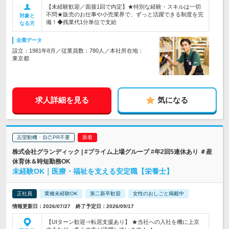
【未経験歓迎／面接1回で内定】★特別な経験・スキルは一切
不問★販売のお仕事や小売業界で、ずっと活躍できる制度を完
対象と
備！◆残業代1分単位で支給
なる方
企業データ
設立：1981年8月／従業員数：780人／本社所在地：
東京都
求人詳細を見る
気になる
志望動機・自己PR不要
株式会社グランディック | #プライム上場グループ #年2回5連休あり ＃産
休育休＆時短勤務OK
未経験OK｜医療・福祉を支える安定職【栄養士】
正社員
業種未経験OK
第二新卒歓迎
女性のおしごと掲載中
情報更新日：2026/07/27 終了予定日：2026/09/17
【UIターン歓迎⇒転居支援あり】 ★当社への入社を機に上京