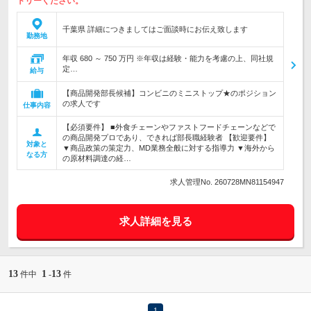
トリーください。
千葉県 詳細につきましてはご面談時にお伝え致します
勤務地
年収 680 ～ 750 万円 ※年収は経験・能力を考慮の上、同社規
定…
給与
【商品開発部長候補】コンビニのミニストップ★のポジション
の求人です
仕事内容
【必須要件】 ■外食チェーンやファストフードチェーンなどで
の商品開発プロであり、できれば部長職経験者 【歓迎要件】
対象と
▼商品政策の策定力、MD業務全般に対する指導力 ▼海外から
なる方
の原材料調達の経…
求人管理No. 260728MN81154947
求人詳細を見る
13
1
13
件中
-
件
1