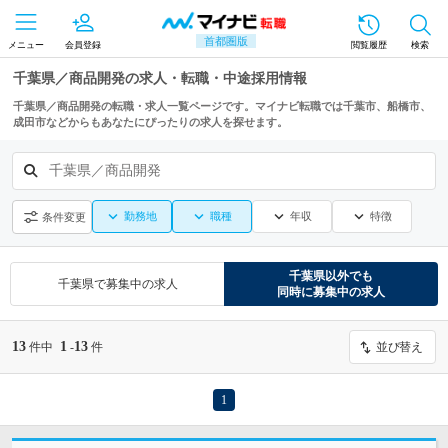
首都圏版
メニュー
会員登録
閲覧履歴
検索
千葉県／商品開発の求人・転職・中途採用情報
千葉県／商品開発の転職・求人一覧ページです。マイナビ転職では千葉市、船橋市、
成田市などからもあなたにぴったりの求人を探せます。
千葉県／商品開発
勤務地
職種
年収
特徴
条件変更
千葉県
以外でも
千葉県
で募集中の求人
同時に募集中の求人
13
1
13
件中
-
件
並び替え
1