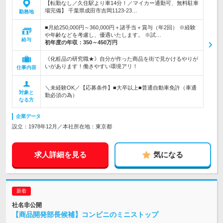
【転勤なし／久住駅より車14分！／マイカー通勤可、無料駐車
場完備】 千葉県成田市吉岡1123-23…
勤務地
■月給250,000円～360,000円＋諸手当＋賞与（年2回） ※経験
や年齢などを考慮し、優遇いたします。 ※試…
給与
初年度の年収：
350～450万円
《化粧品の研究職★》自分が作った商品を街で見かけるやりが
いがあります！働きやすい環境アリ！
仕事内容
＼未経験OK／【応募条件】■大卒以上■普通自動車免許（車通
対象と
勤必須の為）
なる方
企業データ
設立：1978年12月／本社所在地：東京都
求人詳細を見る
気になる
社名非公開
【商品開発部長候補】コンビニのミニストップ