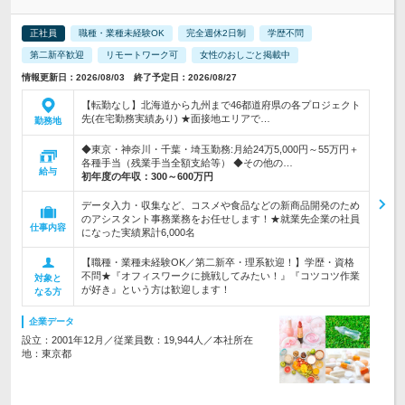
正社員
職種・業種未経験OK
完全週休2日制
学歴不問
第二新卒歓迎
リモートワーク可
女性のおしごと掲載中
情報更新日：2026/08/03 終了予定日：2026/08/27
【転勤なし】北海道から九州まで46都道府県の各プロジェクト
先(在宅勤務実績あり) ★面接地エリアで…
勤務地
◆東京・神奈川・千葉・埼玉勤務:月給24万5,000円～55万円＋
各種手当（残業手当全額支給等） ◆その他の…
給与
初年度の年収：
300～600万円
データ入力・収集など、コスメや食品などの新商品開発のため
のアシスタント事務業務をお任せします！★就業先企業の社員
仕事内容
になった実績累計6,000名
【職種・業種未経験OK／第二新卒・理系歓迎！】学歴・資格
不問★『オフィスワークに挑戦してみたい！』『コツコツ作業
対象と
が好き』という方は歓迎します！
なる方
企業データ
設立：2001年12月／従業員数：19,944人／本社所在
地：東京都