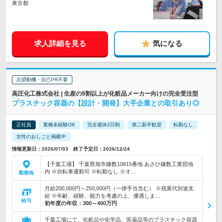
東京都
求人詳細を見る
気になる
志望動機・自己PR不要
高圧化工株式会社 | 生産の9割以上が化粧品メーカー向けの完全受注型
プラスチック容器の【設計・開発】大手企業との取引あり◎
正社員
業種未経験OK
完全週休2日制
第二新卒歓迎
転勤なし
女性のおしごと掲載中
情報更新日：2026/07/03 終了予定日：2026/12/24
【千葉工場】 千葉県旭市鎌数10815番地 あさひ鎌数工業団地
内 ※自転車通勤可 ※転勤なし ※オ…
勤務地
月給200,000円～250,000円（一律手当含む） ※残業代別途支
給 ※年齢、経験、能力を考慮の上、優遇しま…
給与
初年度の年収：
300～400万円
千葉工場にて、化粧品や化学品、医薬品等のプラスチック容器