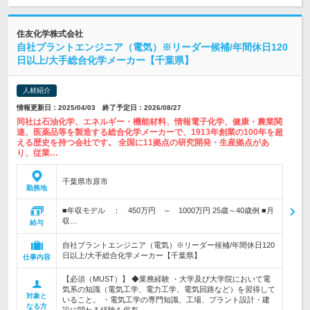
住友化学株式会社
自社プラントエンジニア（電気）※リーダー候補/年間休日120
日以上/大手総合化学メーカー【千葉県】
人材紹介
情報更新日：2025/04/03 終了予定日：2026/08/27
同社は石油化学、エネルギー・機能材料、情報電子化学、健康・農業関
連、医薬品等を製造する総合化学メーカーで、1913年創業の100年を超
える歴史を持つ会社です。 全国に11拠点の研究開発・生産拠点があ
り、従業…
千葉県市原市
勤務地
■年収モデル ： 450万円 ～ 1000万円 25歳～40歳例 ■月
収…
給与
自社プラントエンジニア（電気）※リーダー候補/年間休日120
日以上/大手総合化学メーカー【千葉県】
仕事内容
【必須（MUST）】 ◆業務経験 ・大学及び大学院において電
気系の知識（電気工学、電力工学、電気回路など）を習得して
対象と
いること。 ・電気工学の専門知識、工場、プラント設計・建
なる方