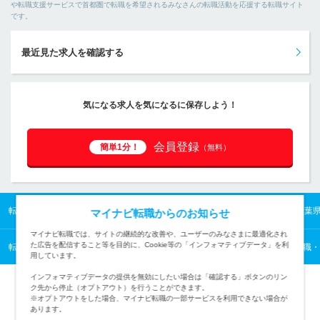
や転職支援サービスで首都圏で転職を希望されるみなさんの転職活動を応援する転職サイト
です。
最近見た求人を確認する
気になる求人を気になるに保存しよう！
会員登録
簡単1分！
（無料）
転職TOP
首都圏の転職・求人情報TOP
千葉県の転職・求人情報TOP
千葉
マイナビ転職からのお知らせ
マイナビ転職では、サイトの継続的な改善や、ユーザーのみなさまに最適化され
た広告を配信すること等を目的に、Cookie等の「インフォマティブデータ」を利
転職TOP
医薬・食品・化学・素材から探す
医薬・食品・化学・素材の転職・
用しています。
インフォマティブデータの提供を無効にしたい場合は「確認する」ボタンのリン
ク先から停止（オプトアウト）を行うことができます。
※オプトアウトをした場合、マイナビ転職の一部サービスを利用できない場合が
あります。
TOPページへ