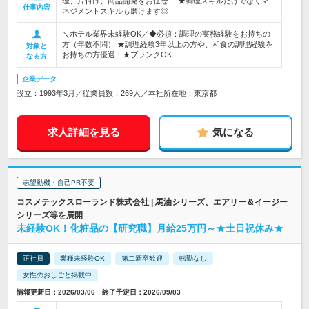
理、片付け、商品開発をお任せ！ ★調理スキルだけでなくマ
仕事内容
ネジメントスキルも磨けます◎
＼ホテル業界未経験OK／◆必須：調理の実務経験をお持ちの
方（年数不問） ★調理経験3年以上の方や、和食の調理経験を
対象と
お持ちの方優遇！★ブランクOK
なる方
企業データ
設立：1993年3月／従業員数：269人／本社所在地：東京都
求人詳細を見る
気になる
志望動機・自己PR不要
コスメテックスローランド株式会社 | 馬油シリーズ、エアリー＆イージー
シリーズ等を展開
未経験OK！化粧品の【研究職】月給25万円～★土日祝休み★
正社員
業種未経験OK
第二新卒歓迎
転勤なし
女性のおしごと掲載中
情報更新日：2026/03/06 終了予定日：2026/09/03