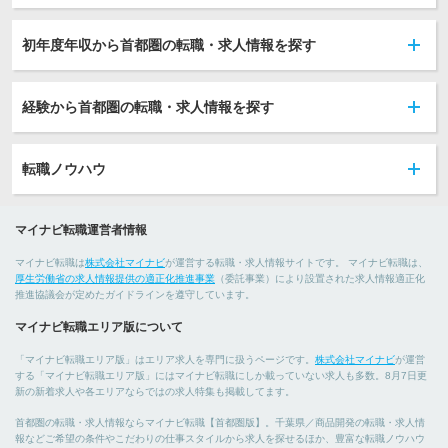
初年度年収から首都圏の転職・求人情報を探す
経験から首都圏の転職・求人情報を探す
転職ノウハウ
マイナビ転職運営者情報
マイナビ転職は
株式会社マイナビ
が運営する転職・求人情報サイトです。 マイナビ転職は、
厚生労働省の求人情報提供の適正化推進事業
（委託事業）により設置された求人情報適正化
推進協議会が定めたガイドラインを遵守しています。
マイナビ転職エリア版について
「マイナビ転職エリア版」はエリア求人を専門に扱うページです。
株式会社マイナビ
が運営
する「マイナビ転職エリア版」にはマイナビ転職にしか載っていない求人も多数。8月7日更
新の新着求人や各エリアならではの求人特集も掲載してます。
首都圏の転職・求人情報ならマイナビ転職【首都圏版】。千葉県／商品開発の転職・求人情
報などご希望の条件やこだわりの仕事スタイルから求人を探せるほか、豊富な転職ノウハウ