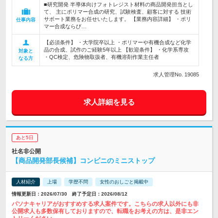
■研究開発 半導体向けフォトレジスト材料の商品開発担当とし
て、 主にポリマー合成の研究、試験検査、顧客に対する 技術
サポート業務をお任せいたします。 【業務内容詳細】 ・ポリ
仕事内容
マー合成ならび…
【必須条件】 ・大学院卒以上 ・ポリマーや有機合成など化学
品の合成、試作のご経験5年以上 【歓迎条件】 ・化学系専攻
対象と
・QC検定、危険物取扱者、有機溶剤作業主任者
なる方
求人管理No. 19085
求人詳細を見る
あと5日
社名非公開
【商品開発部長候補】コンビニのミニストップ
人材紹介
上場
学歴不問
女性のおしごと掲載中
情報更新日：2026/07/30 終了予定日：2026/08/12
パソナキャリアがおすすめする求人案件です。こちらの求人以外にも非
公開求人も多数保有しておりますので、転職をお考えの方は、是非エン