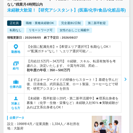
なし*残業月4時間以内
未経験大歓迎！【研究アシスタント】(医薬/化学/食品/化粧品等)
正社員
職種・業種未経験OK
完全週休2日制
第二新卒歓迎
転勤なし
リモートワーク可
女性のおしごと掲載中
情報更新日：2026/08/05 終了予定日：2026/08/27
【全国に配属先有】×【希望エリア選択可】転勤なしOK！
⇒”配属ガチャ”なし！ ＼エリア選択可能／…
勤務地
【月給22.5万円～34万円】 ※経験、スキル、転居有無等を考
慮の上、決定いたします。 ※賞与年2回、昇給…
給与
初年度の年収：
350～500万円
【まずはオーダーメイドの研修からスタート！】基礎を学んだ
後、日清食品、武田薬品工業、ロート製薬、コーセーなどで研
仕事内容
究・研究アシスタントを担当
【未経験・既卒歓迎☆20代・第二新卒活躍中】★理系出身者を
募集！（化学・生物・栄養など）未経験入社90％★実験経験が
対象と
あれば文系出身者もOK！
なる方
企業データ
設立：1998年4月／従業員数：1,334人／本社所在
地：大阪府