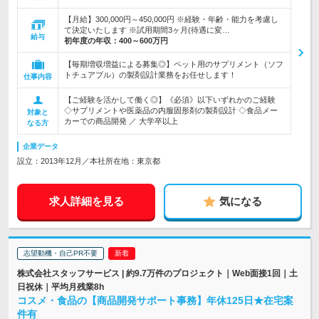
【月給】300,000円～450,000円 ※経験・年齢・能力を考慮し
て決定いたします ※試用期間3ヶ月(待遇に変…
給与
初年度の年収：
400～600万円
【毎期増収増益による募集◎】ペット用のサプリメント（ソフ
トチュアブル）の製剤設計業務をお任せします！
仕事内容
【ご経験を活かして働く◎】《必須》以下いずれかのご経験
◇サプリメントや医薬品の内服固形剤の製剤設計 ◇食品メー
対象と
カーでの商品開発 ／ 大学卒以上
なる方
企業データ
設立：2013年12月／本社所在地：東京都
求人詳細を見る
気になる
志望動機・自己PR不要
株式会社スタッフサービス | 約9.7万件のプロジェクト｜Web面接1回｜土
日祝休｜平均月残業8h
コスメ・食品の【商品開発サポート事務】年休125日★在宅案
件有