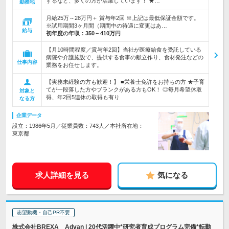
するなど、多くの方が活躍しています！ ★…
勤務地
月給25万～28万円＋ 賞与年2回 ※上記は最低保証金額です。
※試用期間3ヶ月間（期間中の待遇に変更はあ…
給与
初年度の年収：
350～410万円
【月10時間程度／賞与年2回】当社が医療給食を受託している
病院や介護施設で、提供する食事の献立作り、食材発注などの
仕事内容
業務をお任せします。
【実務未経験の方も歓迎！】 ■栄養士免許をお持ちの方 ★子育
てが一段落した方やブランクがある方もOK！ ◎毎月希望休取
対象と
得、年2回5連休の取得も有り
なる方
企業データ
設立：1986年5月／従業員数：743人／本社所在地：
東京都
求人詳細を見る
気になる
志望動機・自己PR不要
株式会社BREXA Advan | 20代活躍中*研究者育成プログラム完備*転勤