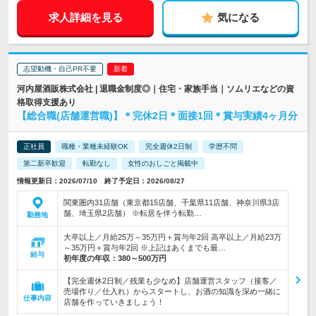
求人詳細を見る
気になる
志望動機・自己PR不要
河内屋酒販株式会社 | 退職金制度◎｜住宅・家族手当｜ソムリエなどの資
格取得支援あり
【総合職(店舗運営職)】＊完休2日＊面接1回＊賞与実績4ヶ月分
正社員
職種・業種未経験OK
完全週休2日制
学歴不問
第二新卒歓迎
転勤なし
女性のおしごと掲載中
情報更新日：2026/07/10 終了予定日：2026/08/27
関東圏内31店舗（東京都15店舗、千葉県11店舗、神奈川県3店
舗、埼玉県2店舗） ※転居を伴う転勤…
勤務地
大卒以上／月給25万～35万円＋賞与年2回 高卒以上／月給23万
～35万円＋賞与年2回 ※上記はあくまでも最…
給与
初年度の年収：
380～500万円
【完全週休2日制／残業も少なめ】店舗運営スタッフ（接客／
売場作り／仕入れ）からスタートし、お酒の知識を深め一緒に
仕事内容
店舗を作っていきましょう！