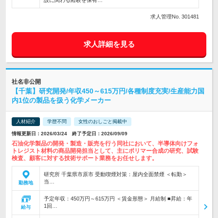
設に関わる経験を保有…
求人管理No. 301481
求人詳細を見る
社名非公開
【千葉】研究開発/年収450～615万円/各種制度充実/生産能力国
内1位の製品を扱う化学メーカー
人材紹介
学歴不問
女性のおしごと掲載中
情報更新日：2026/03/24 終了予定日：2026/09/09
石油化学製品の開発・製造・販売を行う同社において、半導体向けフォ
トレジスト材料の商品開発担当として、主にポリマー合成の研究、試験
検査、顧客に対する技術サポート業務をお任せします。
研究所 千葉県市原市 受動喫煙対策：屋内全面禁煙 ＜転勤＞
当…
勤務地
予定年収：450万円～615万円 ＜賃金形態＞ 月給制 ■昇給：年
1回…
給与