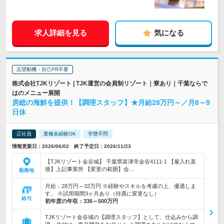
求人詳細を見る
気になる
志望動機・自己PR不要
株式会社TJKリゾート | TJK運営の会員制リゾート｜寮あり｜千葉ならで
はのメニュー展開
房総の海鮮を提供！【調理スタッフ】★月給28万円～／月8～9
日休
正社員
業種未経験OK
学歴不問
情報更新日：2026/06/02 終了予定日：2026/11/23
【TJKリゾート金谷城】 千葉県富津市金谷4111-1 【雇入れ直
後】上記事業所 【変更の範囲】会…
勤務地
月給：28万円～32万円 ※経験やスキルを考慮の上、優遇しま
す。 ※試用期間3ヶ月あり（待遇に変更なし）
給与
初年度の年収：
336～500万円
TJKリゾート金谷城の【調理スタッフ】として、仕込みから調