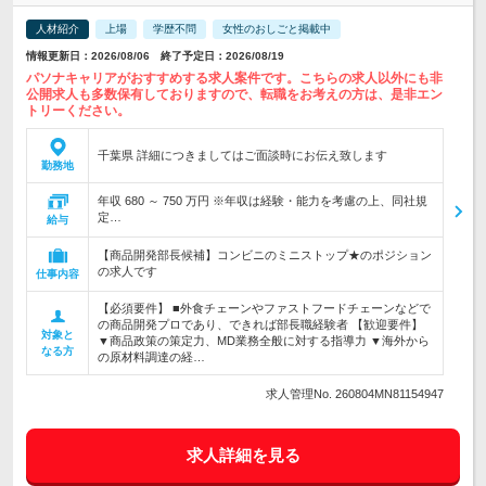
人材紹介
上場
学歴不問
女性のおしごと掲載中
情報更新日：2026/08/06 終了予定日：2026/08/19
パソナキャリアがおすすめする求人案件です。こちらの求人以外にも非
公開求人も多数保有しておりますので、転職をお考えの方は、是非エン
トリーください。
千葉県 詳細につきましてはご面談時にお伝え致します
勤務地
年収 680 ～ 750 万円 ※年収は経験・能力を考慮の上、同社規
定…
給与
【商品開発部長候補】コンビニのミニストップ★のポジション
の求人です
仕事内容
【必須要件】 ■外食チェーンやファストフードチェーンなどで
の商品開発プロであり、できれば部長職経験者 【歓迎要件】
対象と
▼商品政策の策定力、MD業務全般に対する指導力 ▼海外から
なる方
の原材料調達の経…
求人管理No. 260804MN81154947
求人詳細を見る