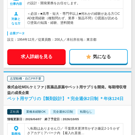
の設計・開発業務をお任せします。
仕事内容
＜必須＞■高専・短大・専門卒以上■何れかの経験がある方◎C
AD使用経験（種類問わず、業界・製品不問）◎図面が読める
対象と
◎塗装の知識・経験、塗料開発
なる方
企業データ
設立：1954年12月／従業員数：200人／本社所在地：東京都
求人詳細を見る
気になる
志望動機・自己PR不要
株式会社MDLケミファ | 医薬品原薬やペット用サプリを開発。毎期増収増
益の成長企業
ペット用サプリの【製剤設計】＊完全週休2日制 ＊年休124日
正社員
業種未経験OK
完全週休2日制
転勤なし
情報更新日：2026/04/07 終了予定日：2026/10/05
＼転勤はありません◎／ 千葉県木更津市かずさ鎌足2-1-5 かず
さアカデミアパーク内 【雇入れ直後…
勤務地