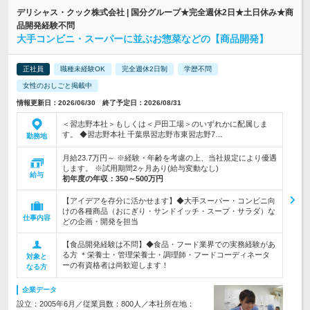
デリシャス・クック株式会社 | 国分グループ★完全週休2日★土日休み★商
品開発経験不問
大手コンビニ・スーパーに並ぶお惣菜などの【商品開発】
正社員
職種未経験OK
完全週休2日制
学歴不問
女性のおしごと掲載中
情報更新日：2026/06/30 終了予定日：2026/08/31
＜習志野本社＞もしくは＜戸田工場＞のいずれかに配属しま
す。 ◆習志野本社 千葉県習志野市東習志野7…
勤務地
月給23.7万円～ ※経験・年齢を考慮の上、当社規定により優遇
します。 ※試用期間2ヶ月あり(給与変動なし)
給与
初年度の年収：
350～500万円
【アイデアを存分に活かせます】◆大手スーパー・コンビニ向
けの各種商品（おにぎり・サンドイッチ・スープ・サラダ）な
仕事内容
どの企画・開発を担当
【食品開発経験は不問】◆食品・フード業界での実務経験があ
る方 ＊栄養士・管理栄養士・調理師・フードコーディネータ
対象と
ーの有資格者は尚歓迎します！
なる方
企業データ
設立：2005年6月／従業員数：800人／本社所在地：