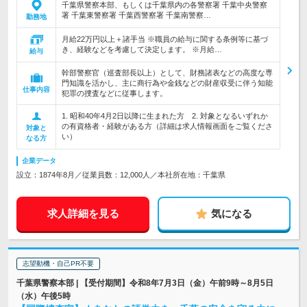
千葉県警察本部、もしくは千葉県内の各警察署 千葉中央警察
署 千葉東警察署 千葉西警察署 千葉南警察…
勤務地
月給22万円以上＋諸手当 ※職員の給与に関する条例等に基づ
き、経験などを考慮して決定します。 ※月給…
給与
幹部警察官（巡査部長以上）として、財務諸表などの高度な専
門知識を活かし、主に商行為や金銭などの財産収受に伴う知能
仕事内容
犯罪の捜査などに従事します。
1. 昭和40年4月2日以降に生まれた方 2. 対象となるいずれか
の有資格者・経験がある方（詳細は求人情報画面をご覧くださ
対象と
い）
なる方
企業データ
設立：1874年8月／従業員数：12,000人／本社所在地：千葉県
求人詳細を見る
気になる
志望動機・自己PR不要
千葉県警察本部 | 【受付期間】令和8年7月3日（金）午前9時～8月5日
（水）午後5時