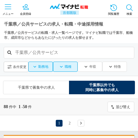
首都圏版
メニュー
会員登録
閲覧履歴
検索
千葉県／公共サービスの求人・転職・中途採用情報
千葉県／公共サービスの転職・求人一覧ページです。マイナビ転職では千葉市、船橋
市、成田市などからもあなたにぴったりの求人を探せます。
千葉県／公共サービス
勤務地
職種
年収
特徴
条件変更
千葉県
以外でも
千葉県
で募集中の求人
同時に募集中の求人
88
1
50
件中
-
件
並び替え
1
2