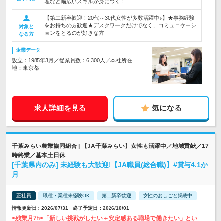
理など幅広いスキルが身につく！
【第二新卒歓迎！20代～30代女性が多数活躍中♪】★事務経験
をお持ちの方歓迎★デスクワークだけでなく、コミュニケーシ
対象と
ョンをとるのが好きな方
なる方
企業データ
設立：1985年3月／従業員数：6,300人／本社所在
地：東京都
求人詳細を見る
気になる
千葉みらい農業協同組合 | 【JA千葉みらい】女性も活躍中／地域貢献／17
時終業／基本土日休
[千葉県内のみ] 未経験も大歓迎!【JA職員(総合職)】#賞与4.1か
月
正社員
職種・業種未経験OK
第二新卒歓迎
女性のおしごと掲載中
情報更新日：2026/07/31 終了予定日：2026/10/01
<残業月7h>「新しい挑戦がしたい＋安定感ある職場で働きたい」とい