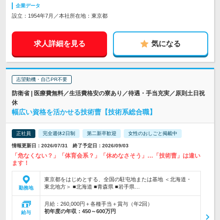
企業データ
設立：1954年7月／本社所在地：東京都
求人詳細を見る
気になる
志望動機・自己PR不要
防衛省 | 医療費無料／生活費格安の寮あり／待遇・手当充実／原則土日祝
休
幅広い資格を活かせる技術曹【技術系総合職】
正社員
完全週休2日制
第二新卒歓迎
女性のおしごと掲載中
情報更新日：2026/07/31 終了予定日：2026/09/03
「危なくない？」「体育会系？」「休めなさそう」…「技術曹」は違い
ます！
東京都をはじめとする、全国の駐屯地または基地 ＜北海道・
東北地方＞ ■北海道 ■青森県 ■岩手県…
勤務地
月給：260,000円＋各種手当＋賞与（年2回）
初年度の年収：
450～600万円
給与