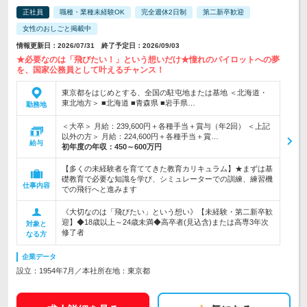
正社員
職種・業種未経験OK
完全週休2日制
第二新卒歓迎
女性のおしごと掲載中
情報更新日：2026/07/31 終了予定日：2026/09/03
★必要なのは「飛びたい！」という想いだけ★憧れのパイロットへの夢
を、国家公務員として叶えるチャンス！
東京都をはじめとする、全国の駐屯地または基地 ＜北海道・
東北地方＞ ■北海道 ■青森県 ■岩手県…
勤務地
＜大卒＞ 月給：239,600円＋各種手当＋賞与（年2回） ＜上記
以外の方＞ 月給：224,600円＋各種手当＋賞…
給与
初年度の年収：
450～600万円
【多くの未経験者を育ててきた教育カリキュラム】★まずは基
礎教育で必要な知識を学び、シミュレーターでの訓練、練習機
仕事内容
での飛行へと進みます
《大切なのは「飛びたい」という想い》【未経験・第二新卒歓
迎】◆18歳以上～24歳未満◆高卒者(見込含)または高専3年次
対象と
修了者
なる方
企業データ
設立：1954年7月／本社所在地：東京都