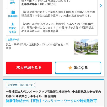
験・年齢・スキルにより決定いたします。
給与
初年度の年収：
400～800万円
【希望や適性に合わせて業務を担当】国際理工学園としての教
職員採用！※学生の成長を見守り、未来を支える仕事です。
仕事内容
【20代～30代の若手メンバー活躍中】＼あなたの「現場経験」
が、最高の教材になります！／ ☆賞与4.5ヶ月分 ☆2週間以上
対象と
の長期休暇☆産・育休制度あり
なる方
企業データ
設立：1991年3月／従業員数：43人／本社所在地：千
葉県
求人詳細を見る
気になる
志望動機・自己PR不要
一般社団法人VCスタートアップ労働衛生推進協会 | ◆土日祝休み◆扶養内
勤務OK◆残業なし◆ネイル・髪色自由
健康保険組合の【事務】*フルリモートワークOK*時短勤務可