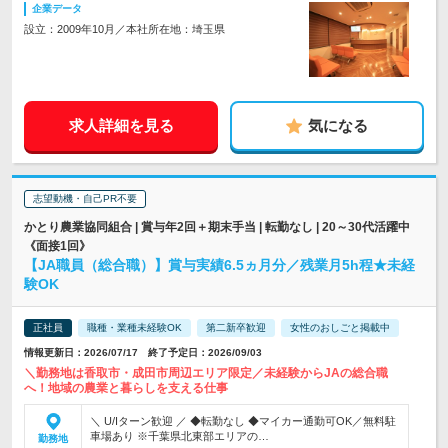
企業データ
設立：2009年10月／本社所在地：埼玉県
求人詳細を見る
気になる
志望動機・自己PR不要
かとり農業協同組合 | 賞与年2回＋期末手当 | 転勤なし | 20～30代活躍中
《面接1回》
【JA職員（総合職）】賞与実績6.5ヵ月分／残業月5h程★未経
験OK
正社員
職種・業種未経験OK
第二新卒歓迎
女性のおしごと掲載中
情報更新日：2026/07/17 終了予定日：2026/09/03
＼勤務地は香取市・成田市周辺エリア限定／未経験からJAの総合職
へ！地域の農業と暮らしを支える仕事
＼ U/Iターン歓迎 ／ ◆転勤なし ◆マイカー通勤可OK／無料駐
車場あり ※千葉県北東部エリアの…
勤務地