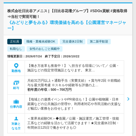
株式会社日比谷アメニス | 【日比谷花壇グループ】#SDGs貢献 #資格取得
⇒当社で実現可能！
《みどりと夢をみる》環境価値を高める【公園運営マネージャ
ー】
正社員
職種・業種未経験OK
完全週休2日制
第二新卒歓迎
転勤なし
女性のおしごと掲載中
情報更新日：2026/07/24 終了予定日：2026/10/22
【働き方改革も推進中！】 ＼担当する現場について／ 公園・
施設などの指定管理施設となります。 東京…
勤務地
月給31万円以上＋通勤手当（実費支給）＋賞与年2回 ※前職給
与を最大限考慮 ※スキルや経験等を評価の上…
給与
初年度の年収：
500～700万円
【地域との連携イベントやPR発信も！】公園や植物園・日本
庭園などの公共施設の管理や、利用者対応や市民活動の支援な
仕事内容
ど幅広い業務をお任せします！
＜業界未経験OK＞◆造園／公園・施設運営／施工管理・技能
工系などの経験を活かして活躍できます！★完全週休2日制・
対象と
年間休日125日で働きやすさも◎
なる方