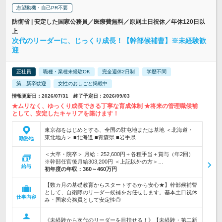
志望動機・自己PR不要
防衛省 | 安定した国家公務員／医療費無料／原則土日祝休／年休120日以
上
次代のリーダーに、じっくり成長！【幹部候補曹】※未経験歓
迎
正社員
職種・業種未経験OK
完全週休2日制
学歴不問
第二新卒歓迎
女性のおしごと掲載中
情報更新日：2026/07/31 終了予定日：2026/09/03
★ムリなく、ゆっくり成長できる丁寧な育成体制 ★将来の管理職候補
として、安定したキャリアを築けます！
東京都をはじめとする、全国の駐屯地または基地 ＜北海道・
東北地方＞ ■北海道 ■青森県 ■岩手県…
勤務地
＜大卒・院卒＞ 月給：252,600円＋各種手当＋賞与（年2回）
※幹部任官後月給303,200円 ＜上記以外の方＞…
給与
初年度の年収：
360～460万円
【数カ月の基礎教育からスタートするから安心★】幹部候補曹
として、自衛隊のリーダー候補をお任せします。基本土日祝休
仕事内容
み・国家公務員として安定性◎
《未経験から次代のリーダーを目指せる！》【未経験・第二新