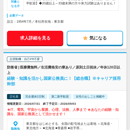
対象と
卒歓迎】◆20歳以上～33歳未満の方※体力試験はありません！
なる方
企業データ
設立：1954年7月／本社所在地：東京都
求人詳細を見る
気になる
志望動機・自己PR不要
防衛省 | 医療費無料／生活費格安の寮あり／原則土日祝休／年休120日以
上
経験・知識を活かし国家公務員に！【総合職】※キャリア採用
幹部
正社員
完全週休2日制
第二新卒歓迎
女性のおしごと掲載中
情報更新日：2026/07/31 終了予定日：2026/09/03
★IT、電気、宇宙から看護、心理、法務、人事まで ★あなたの経験・知
識を、国家公務員として活かせます！
東京都をはじめとする、全国の駐屯地または基地 ＜北海道・
東北地方＞ ■北海道 ■青森県 ■岩手県…
勤務地