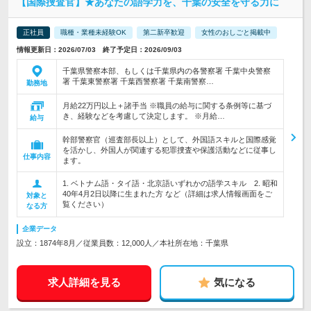
【国際捜査官】★あなたの語学力を、千葉の安全を守る力に
正社員
職種・業種未経験OK
第二新卒歓迎
女性のおしごと掲載中
情報更新日：2026/07/03 終了予定日：2026/09/03
千葉県警察本部、もしくは千葉県内の各警察署 千葉中央警察
署 千葉東警察署 千葉西警察署 千葉南警察…
勤務地
月給22万円以上＋諸手当 ※職員の給与に関する条例等に基づ
き、経験などを考慮して決定します。 ※月給…
給与
幹部警察官（巡査部長以上）として、外国語スキルと国際感覚
を活かし、外国人が関連する犯罪捜査や保護活動などに従事し
仕事内容
ます。
1. ベトナム語・タイ語・北京語いずれかの語学スキル 2. 昭和
40年4月2日以降に生まれた方 など（詳細は求人情報画面をご
対象と
覧ください）
なる方
企業データ
設立：1874年8月／従業員数：12,000人／本社所在地：千葉県
求人詳細を見る
気になる