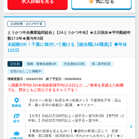
求人詳細を見る
気になる
志望動機・自己PR不要
とうかつ中央農業協同組合 | 【JAとうかつ中央】★土日祝休★平均勤続年
数17.5年★賞与年3回
未経験OK！千葉に根付いて働ける【総合職(JA職員)】◆年休
122日
正社員
職種・業種未経験OK
完全週休2日制
第二新卒歓迎
女性のおしごと掲載中
情報更新日：2026/07/03 終了予定日：2026/09/03
＼残業月平均5.5H★有給取得平均12.6日など…／将来を見据えた転職
でも、男女ともに安心できるキャリアを！
【UIターン歓迎！転居を伴う転勤ナシ】 千葉県松戸市・流山
市・鎌ヶ谷市の各拠点へ配属。 ★マイカー…
勤務地
【大卒】月給21万100円以上＋諸手当＋賞与年2回 【専門卒（2
年制）】月給20万700円以上＋諸手当＋賞与年…
給与
【 農業の発展を支えるJA！】◆適性や希望に応じて、営業・
事務・窓口接客・経済担当のいずれかからお任せします！★ジ
仕事内容