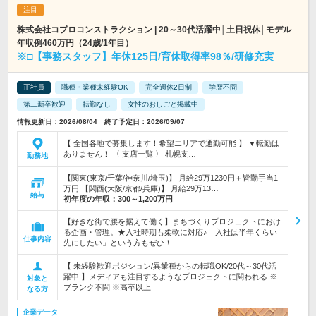
株式会社コプロコンストラクション | 20～30代活躍中│土日祝休│モデル
年収例460万円（24歳/1年目）
※□【事務スタッフ】年休125日/育休取得率98％/研修充実
正社員
職種・業種未経験OK
完全週休2日制
学歴不問
第二新卒歓迎
転勤なし
女性のおしごと掲載中
情報更新日：2026/08/04 終了予定日：2026/09/07
【 全国各地で募集します！希望エリアで通勤可能 】 ▼転勤は
ありません！ 〈 支店一覧 〉 札幌支…
勤務地
【関東(東京/千葉/神奈川/埼玉)】 月給29万1230円＋皆勤手当1
万円 【関西(大阪/京都/兵庫)】 月給29万13…
給与
初年度の年収：
300～1,200万円
【好きな街で腰を据えて働く】まちづくりプロジェクトにおけ
る企画・管理。★入社時期も柔軟に対応♪「入社は半年くらい
仕事内容
先にしたい」という方もぜひ！
【 未経験歓迎ポジション/異業種からの転職OK/20代～30代活
躍中 】メディアも注目するようなプロジェクトに関われる ※
対象と
ブランク不問 ※高卒以上
なる方
企業データ