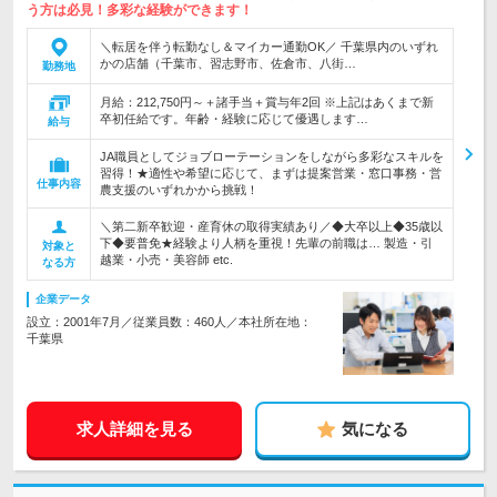
う方は必見！多彩な経験ができます！
＼転居を伴う転勤なし＆マイカー通勤OK／ 千葉県内のいずれ
かの店舗（千葉市、習志野市、佐倉市、八街…
勤務地
月給：212,750円～＋諸手当＋賞与年2回 ※上記はあくまで新
卒初任給です。年齢・経験に応じて優遇します…
給与
JA職員としてジョブローテーションをしながら多彩なスキルを
習得！★適性や希望に応じて、まずは提案営業・窓口事務・営
仕事内容
農支援のいずれかから挑戦！
＼第二新卒歓迎・産育休の取得実績あり／◆大卒以上◆35歳以
下◆要普免★経験より人柄を重視！先輩の前職は… 製造・引
対象と
越業・小売・美容師 etc.
なる方
企業データ
設立：2001年7月／従業員数：460人／本社所在地：
千葉県
求人詳細を見る
気になる