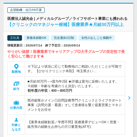
志望動機・自己PR不要
医療法人誠光会 | メディカルグループ／ライフサポート事業にも携われる
【クリニックのマネジャー候補】医療業界★月給30万円以上
正社員
業種未経験OK
完全週休2日制
女性のおしごと掲載中
情報更新日：2026/07/14 終了予定日：2026/09/14
やりがい抜群！医療業界でキャリアアップ◎大手グループの安定性で長
く安心して働けます★
※下記より状況に応じて勤務地のご相談いただくことが可能で
す。 【ひかりクリニック本院】 埼玉県さい…
勤務地
■月給30万円～+賞与年2回 ★評価は賞与に反映いたします。
※経験・年齢を考慮のうえ決定いたします。 …
給与
初年度の年収：
400～800万円
既存顧客がメイン◎訪問診療専門クリニックとライフサポート
事業（訪問介護・看護）そして患者様を繋ぐ提案営業とマネジ
仕事内容
メントをお任せ
【業界未経験歓迎／学歴不問】医療業界デビューOK！営業・
対象と
販売等の経験をお持ちの方◎要普免(AT可)
なる方