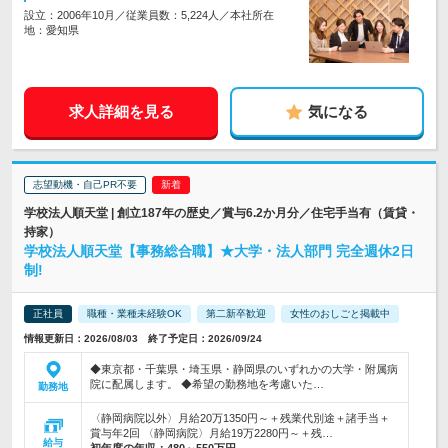
設立：2006年10月／従業員数：5,224人／本社所在
地：愛知県
求人詳細を見る
気になる
志望動機・自己PR不要
学校法人順天堂 | 創立187年の歴史／賞与6.2か月分／住宅手当有（賃貸・
持家）
学校法人順天堂【事務総合職】★大学・法人部門 完全週休2日
制!
正社員
職種・業種未経験OK
第二新卒歓迎
女性のおしごと掲載中
情報更新日：2026/08/03 終了予定日：2026/09/24
◆東京都・千葉県・埼玉県・静岡県のいずれかの大学・附属病
院に配属します。 ◆希望の勤務地を考慮いた…
勤務地
〈静岡病院以外〉月給20万1350円～＋残業代別途＋諸手当＋
賞与年2回 〈静岡病院〉月給19万2280円～＋残…
給与