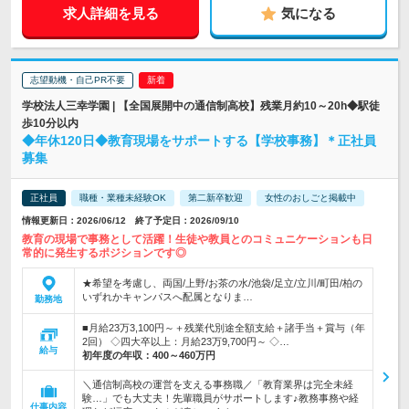
求人詳細を見る
気になる
志望動機・自己PR不要
学校法人三幸学園 | 【全国展開中の通信制高校】残業月約10～20h◆駅徒
歩10分以内
◆年休120日◆教育現場をサポートする【学校事務】＊正社員
募集
正社員
職種・業種未経験OK
第二新卒歓迎
女性のおしごと掲載中
情報更新日：2026/06/12 終了予定日：2026/09/10
教育の現場で事務として活躍！生徒や教員とのコミュニケーションも日
常的に発生するポジションです◎
★希望を考慮し、両国/上野/お茶の水/池袋/足立/立川/町田/柏の
いずれかキャンパスへ配属となりま…
勤務地
■月給23万3,100円～＋残業代別途全額支給＋諸手当＋賞与（年
2回） ◇四大卒以上：月給23万9,700円～ ◇…
給与
初年度の年収：
400～460万円
＼通信制高校の運営を支える事務職／「教育業界は完全未経
験…」でも大丈夫！先輩職員がサポートします♪教務事務や経
仕事内容