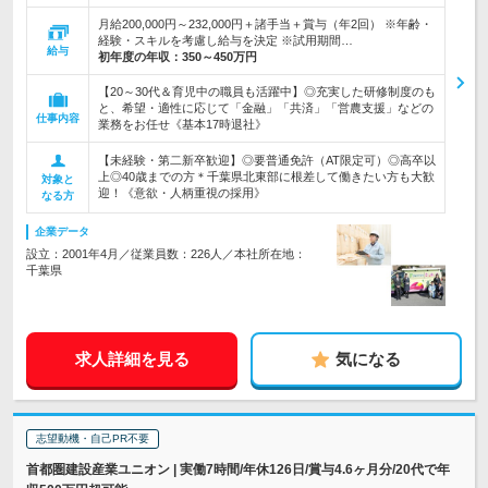
月給200,000円～232,000円＋諸手当＋賞与（年2回） ※年齢・
経験・スキルを考慮し給与を決定 ※試用期間…
給与
初年度の年収：
350～450万円
【20～30代＆育児中の職員も活躍中】◎充実した研修制度のも
と、希望・適性に応じて「金融」「共済」「営農支援」などの
仕事内容
業務をお任せ《基本17時退社》
【未経験・第二新卒歓迎】◎要普通免許（AT限定可）◎高卒以
上◎40歳までの方＊千葉県北東部に根差して働きたい方も大歓
対象と
迎！《意欲・人柄重視の採用》
なる方
企業データ
設立：2001年4月／従業員数：226人／本社所在地：
千葉県
求人詳細を見る
気になる
志望動機・自己PR不要
首都圏建設産業ユニオン | 実働7時間/年休126日/賞与4.6ヶ月分/20代で年