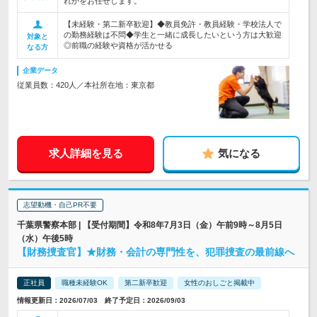
れかをお任せします。
【未経験・第二新卒歓迎】◆教員免許・教員経験・学校法人で
の勤務経験は不問◆学生と一緒に成長したいという方は大歓迎
対象と
◎前職の経験や資格が活かせる
なる方
企業データ
従業員数：420人／本社所在地：東京都
求人詳細を見る
気になる
志望動機・自己PR不要
千葉県警察本部 | 【受付期間】令和8年7月3日（金）午前9時～8月5日
（水）午後5時
【財務捜査官】★財務・会計の専門性を、犯罪捜査の最前線へ
正社員
職種未経験OK
第二新卒歓迎
女性のおしごと掲載中
情報更新日：2026/07/03 終了予定日：2026/09/03