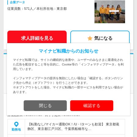
企業データ
従業員数：571人／本社所在地：東京都
求人詳細を見る
気になる
マイナビ転職からのお知らせ
マイナビ転職では、サイトの継続的な改善や、ユーザーのみなさまに最適化され
志望動機・自己PR不要
た広告を配信すること等を目的に、Cookie等の「インフォマティブデータ」を利
社会福祉法人南台五光福祉協会 | 《入職準備金最大30万円支給》残業月
用しています。
10H以下*完休2日制*時短OK
インフォマティブデータの提供を無効にしたい場合は「確認する」ボタンのリン
＼40代女性活躍中／【施設職員】未経験＆就業ブランクも歓
ク先から停止（オプトアウト）を行うことができます。
迎！
※オプトアウトをした場合、マイナビ転職の一部サービスを利用できない場合が
あります。
正社員
職種・業種未経験OK
完全週休2日制
学歴不問
閉じる
確認する
第二新卒歓迎
転勤なし
女性のおしごと掲載中
情報更新日：2026/07/15 終了予定日：2026/08/20
【転勤なし/マイカー通勤OK！/U・Iターンも歓迎】 東京都葛
飾区、東京都江戸川区、千葉県船橋市な…
勤務地