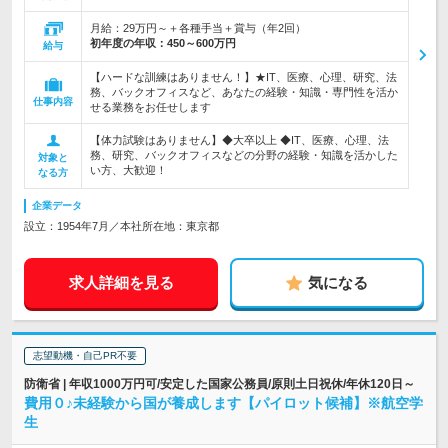
月給：29万円～＋各種手当＋賞与（年2回）
初年度の年収：
450～600万円
給与
【ハードな訓練はありません！】★IT、医療、心理、研究、法
務、バックオフィスなど、あなたの経験・知識・専門性を活か
仕事内容
せる業務をお任せします
【体力試験はありません】◆大卒以上 ◆IT、医療、心理、法
務、研究、バックオフィスなどの分野の経験・知識を活かした
対象と
い方、大歓迎！
なる方
企業データ
設立：1954年7月／本社所在地：東京都
求人詳細を見る
気になる
志望動機・自己PR不要
防衛省 | 年収1000万円可/安定した国家公務員/原則土日祝休/年休120日～
費用０♪未経験から国が養成します【パイロット候補】※航空学
生