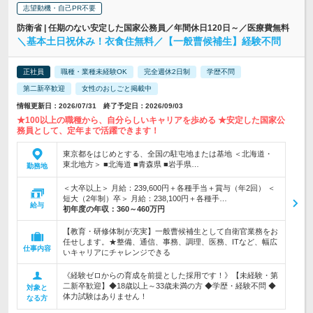
志望動機・自己PR不要
防衛省 | 任期のない安定した国家公務員／年間休日120日～／医療費無料
＼基本土日祝休み！衣食住無料／【一般曹候補生】経験不問
正社員
職種・業種未経験OK
完全週休2日制
学歴不問
第二新卒歓迎
女性のおしごと掲載中
情報更新日：2026/07/31 終了予定日：2026/09/03
★100以上の職種から、自分らしいキャリアを歩める ★安定した国家公
務員として、定年まで活躍できます！
東京都をはじめとする、全国の駐屯地または基地 ＜北海道・
東北地方＞ ■北海道 ■青森県 ■岩手県…
勤務地
＜大卒以上＞ 月給：239,600円＋各種手当＋賞与（年2回） ＜
短大（2年制）卒＞ 月給：238,100円＋各種手…
給与
初年度の年収：
360～460万円
【教育・研修体制が充実】一般曹候補生として自衛官業務をお
任せします。★整備、通信、事務、調理、医務、ITなど、幅広
仕事内容
いキャリアにチャレンジできる
《経験ゼロからの育成を前提とした採用です！》【未経験・第
二新卒歓迎】◆18歳以上～33歳未満の方 ◆学歴・経験不問 ◆
対象と
体力試験はありません！
なる方