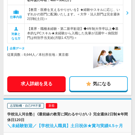
初年度の年収：
480～550万円
【教育・医療を支えるやりがいを】★経験やスキルに応じ、い
ずれかの部門に配属いたします。＜大学・法人部門は完全週休
仕事内容
2日制(土日)＞
【業界・職種未経験・第二新卒歓迎】◆4年制大学卒以上◆基
本的なPCスキル★未経験から入職した先輩が活躍中＜病院部
対象と
門は特別手当支給(月額1.4万円)＞
なる方
企業データ
従業員数：8,644人／本社所在地：東京都
求人詳細を見る
気になる
志望動機・自己PR不要
学校法人河合塾 | 《最前線の教育に関わるやりがい》完全週休2日制★年間
休日120日
＼未経験歓迎／【学校法人職員】土日祝休★賞与実績4.5ヶ月