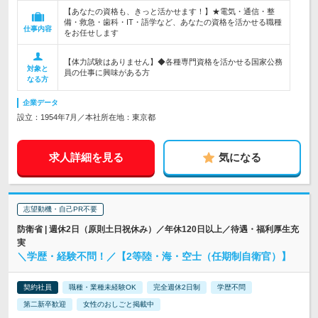
【あなたの資格も、きっと活かせます！】★電気・通信・整
備・救急・歯科・IT・語学など、あなたの資格を活かせる職種
仕事内容
をお任せします
【体力試験はありません】◆各種専門資格を活かせる国家公務
対象と
員の仕事に興味がある方
なる方
企業データ
設立：1954年7月／本社所在地：東京都
求人詳細を見る
気になる
志望動機・自己PR不要
防衛省 | 週休2日（原則土日祝休み）／年休120日以上／待遇・福利厚生充
実
＼学歴・経験不問！／【2等陸・海・空士（任期制自衛官）】
契約社員
職種・業種未経験OK
完全週休2日制
学歴不問
第二新卒歓迎
女性のおしごと掲載中