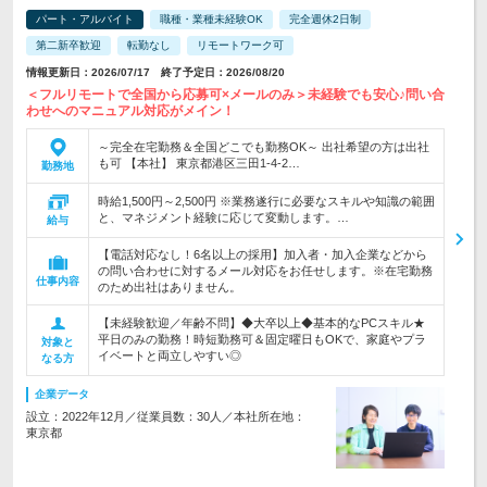
パート・アルバイト
職種・業種未経験OK
完全週休2日制
第二新卒歓迎
転勤なし
リモートワーク可
情報更新日：2026/07/17 終了予定日：2026/08/20
＜フルリモートで全国から応募可×メールのみ＞未経験でも安心♪問い合
わせへのマニュアル対応がメイン！
～完全在宅勤務＆全国どこでも勤務OK～ 出社希望の方は出社
も可 【本社】 東京都港区三田1-4-2…
勤務地
時給1,500円～2,500円 ※業務遂行に必要なスキルや知識の範囲
と、マネジメント経験に応じて変動します。…
給与
【電話対応なし！6名以上の採用】加入者・加入企業などから
の問い合わせに対するメール対応をお任せします。※在宅勤務
仕事内容
のため出社はありません。
【未経験歓迎／年齢不問】◆大卒以上◆基本的なPCスキル★
平日のみの勤務！時短勤務可＆固定曜日もOKで、家庭やプラ
対象と
イベートと両立しやすい◎
なる方
企業データ
設立：2022年12月／従業員数：30人／本社所在地：
東京都