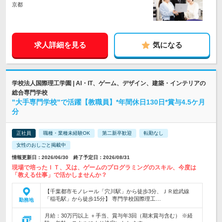
京都
求人詳細を見る
気になる
学校法人国際理工学園 | AI・IT、ゲーム、デザイン、建築・インテリアの
総合専門学校
"大手専門学校"で活躍【教職員】*年間休日130日*賞与4.5ケ月
分
正社員
職種・業種未経験OK
第二新卒歓迎
転勤なし
女性のおしごと掲載中
情報更新日：2026/06/30 終了予定日：2026/08/31
現場で培ったＩＴ、又は、ゲームのプログラミングのスキル、今度は
「教える仕事」で活かしませんか？
【千葉都市モノレール「穴川駅」から徒歩3分、ＪＲ総武線
「稲毛駅」から徒歩15分】 専門学校国際理工…
勤務地
月給：30万円以上 ＋手当、賞与年3回（期末賞与含む） ※経