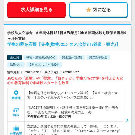
求人詳細を見る
気になる
学校法人立志舎 | ＃年間休日131日＃残業月10h＃長期休暇も確保＃賞与4
ヶ月分支給
学生の夢を応援【先生(動物/エンタメ/会計/IT/鉄道・観光)】
正社員
職種・業種未経験OK
完全週休2日制
第二新卒歓迎
転勤なし
女性のおしごと掲載中
情報更新日：2026/07/16 終了予定日：2026/08/27
あなたの「経験」や「得意」「好き」が、学生たちの“夢”を叶える★安
心の教育体制で未経験スタートも歓迎
【転居を伴う転勤なし／U・Iターン歓迎】 【東京・横浜・大
宮・千葉のいずれかのキャンパスに勤務】…
勤務地
月給21万3,400円以上 + 諸手当 + 賞与年2回 ※一律住宅手当含
む。 ※あなたの年齢・経験を考慮の上、決…
給与
初年度の年収：
330～500万円
立志舎が展開する専門学校の教員として「動物」「エンタメ」
「会計」「IT」「鉄道・観光」「グローバル」各コースのいず
仕事内容