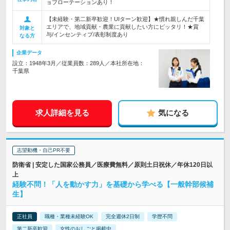
ョブローテーションあり！
【未経験・第二新卒歓迎！UIターン歓迎】★慣れ親しんだ千葉
エリアで、地域貢献・農業に貢献したい方にピッタリ！★賞
対象と
与/インセンティブ/表彰制度あり
なる方
企業データ
設立：1948年3月／従業員数：289人／本社所在地：
千葉県
求人詳細を見る
気になる
志望動機・自己PR不要
防衛省 | 安定した国家公務員／医療費無料／原則土日祝休／年休120日以
上
経験不問！「人を動かす力」を基礎から学べる【一般幹部候補
生】
正社員
職種・業種未経験OK
完全週休2日制
学歴不問
第二新卒歓迎
女性のおしごと掲載中