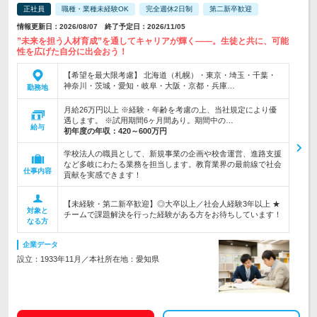
正社員
職種・業種未経験OK
完全週休2日制
第二新卒歓迎
情報更新日：2026/08/07 終了予定日：2026/11/05
”未来を担う人材育成”を通してキャリアが輝く――。生徒と共に、可能
性を広げた自分に出会おう！
【希望を最大限考慮】 北海道（札幌）・東京・埼玉・千葉・
神奈川・茨城・愛知・岐阜・大阪・京都・兵庫…
勤務地
月給26万円以上 ※経験・年齢を考慮の上、当社規定により優
遇します。 ※試用期間6ヶ月間あり。期間中の…
給与
初年度の年収：
420～600万円
学校法人の職員として、新規事業の企画や校舎運営、進路支援
など多岐にわたる業務を担当します。教育業界の最前線で社会
仕事内容
貢献を実感できます！
【未経験・第二新卒歓迎】◎大卒以上／社会人経験3年以上 ★
対象と
チームで課題解決を行った経験がある方をお待ちしています！
なる方
企業データ
設立：1933年11月／本社所在地：愛知県