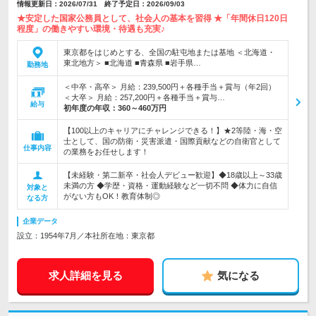
情報更新日：2026/07/31 終了予定日：2026/09/03
★安定した国家公務員として、社会人の基本を習得 ★「年間休日120日
程度」の働きやすい環境・待遇も充実♪
東京都をはじめとする、全国の駐屯地または基地 ＜北海道・
東北地方＞ ■北海道 ■青森県 ■岩手県…
勤務地
＜中卒・高卒＞ 月給：239,500円＋各種手当＋賞与（年2回）
＜大卒＞ 月給：257,200円＋各種手当＋賞与…
給与
初年度の年収：
360～460万円
【100以上のキャリアにチャレンジできる！】★2等陸・海・空
士として、国の防衛・災害派遣・国際貢献などの自衛官として
仕事内容
の業務をお任せします！
【未経験・第二新卒・社会人デビュー歓迎】◆18歳以上～33歳
未満の方 ◆学歴・資格・運動経験など一切不問 ◆体力に自信
対象と
がない方もOK！教育体制◎
なる方
企業データ
設立：1954年7月／本社所在地：東京都
求人詳細を見る
気になる