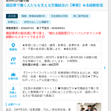
収500万円超可能
建設業で働く人たちを支える労働組合の【事務】★未経験歓迎
正社員
職種・業種未経験OK
完全週休2日制
第二新卒歓迎
転勤なし
女性のおしごと掲載中
情報更新日：2026/07/21 終了予定日：2026/09/21
建設業界の組合員に寄り添う、"頼れる相談窓口"に！バックオフィス未
経験からスタートできます◎
★希望に沿って城北・練馬・多摩北・多摩中央・多摩・神奈
川・千葉の各支部に配属します。 ■城北支部…
勤務地
月給22万1,000円～28万円＋各種手当＋賞与年2回 ※経験や能
力を考慮のうえ、優遇いたします。 ※時間外…
給与
初年度の年収：
366～465万円
【ワークライフバランス◎】各種保険の手続きをはじめ、相談
対応・会議・勉強会・イベント等の企画運営など担当★丁寧な
仕事内容
OJT＋マニュアル完備で安心
【全員が未経験スタート！】◆35歳以下※★労働組合で働く安
定した事務職です！人と関わることが苦にならず、誠実に学べ
対象と
る方を"育成前提"で募集◎
なる方
企業データ
設立：1947年3月／従業員数：73人／本社所在地：東