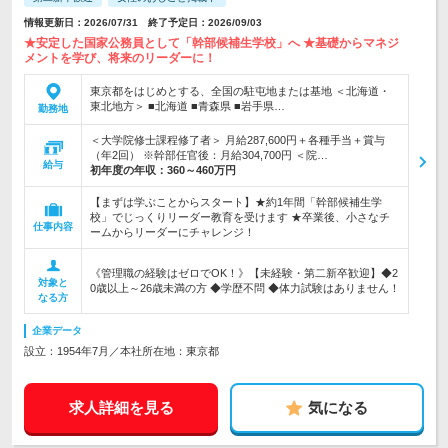
情報更新日：2026/07/31 終了予定日：2026/09/03
★安定した国家公務員として「幹部候補生学校」へ ★基礎からマネジ
メントを学び、将来のリーダーに！
東京都をはじめとする、全国の駐屯地または基地 ＜北海道・
東北地方＞ ■北海道 ■青森県 ■岩手県…
勤務地
＜大学院修士課程修了者＞ 月給287,600円＋各種手当＋賞与
（年2回） ※幹部任官後：月給304,700円 ＜院…
給与
初年度の年収：
360～460万円
【まずは学ぶことからスタート】★約1年間「幹部候補生学
校」でじっくりリーダー教育を受けます ★卒業後、小さなチ
仕事内容
ームからリーダーにチャレンジ！
《管理職の経験はゼロでOK！》【未経験・第二新卒歓迎】◆2
対象と
0歳以上～26歳未満の方 ◆学歴不問 ◆体力試験はありません！
なる方
企業データ
設立：1954年7月／本社所在地：東京都
求人詳細を見る
気になる