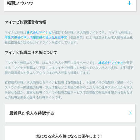
転職ノウハウ
マイナビ転職運営者情報
マイナビ転職は
株式会社マイナビ
が運営する転職・求人情報サイトです。 マイナビ転職は、
厚生労働省の求人情報提供の適正化推進事業
（委託事業）により設置された求人情報適正化
推進協議会が定めたガイドラインを遵守しています。
マイナビ転職エリア版について
「マイナビ転職エリア版」はエリア求人を専門に扱うページです。
株式会社マイナビ
が運営
する「マイナビ転職エリア版」にはマイナビ転職にしか載っていない求人も多数。8月7日更
新の新着求人や各エリアならではの求人特集も掲載してます。
首都圏の転職・求人情報ならマイナビ転職【首都圏版】。千葉県／その他教師・講師・イン
ストラクター関連職の転職・求人情報などご希望の条件やこだわりの仕事スタイルから求人
を探せるほか、豊富な転職ノウハウや転職支援サービスで首都圏で転職を希望されるみなさ
んの転職活動を応援する転職サイトです。
最近見た求人を確認する
気になる求人を気になるに保存しよう！