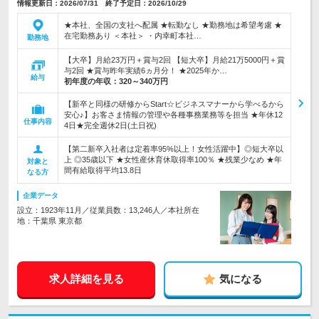
情報更新日：2026/07/31 終了予定日：2026/10/29
★本社、全国の支社へ配属 ★転勤なし ★勤務地は希望考慮 ★
在宅勤務あり ＜本社＞ ・内幸町本社…
勤務地
【大卒】月給23万円＋賞与2回 【短大卒】月給21万5000円＋賞
与2回 ★賞与昨年実績6ヵ月分！ ★2025年か…
給与
初年度の年収：
320～340万円
【新卒と同様の研修からStart☆ビジネスマナーから学べるから
安心♪】お客さま情報の管理や各種事務業務等を担当 ★年休12
仕事内容
4日★完全週休2日(土日祝)
【第二新卒入社者は定着率95%以上！女性活躍中】◎短大卒以
上 ◎35歳以下 ★女性産休育休取得率100％ ★残業少なめ ★年
対象と
間有給取得平均13.8日
なる方
企業データ
設立：1923年11月／従業員数：13,246人／本社所在
地：千葉県 東京都
求人詳細を見る
気になる