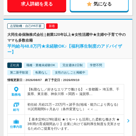
求人詳細を見る
気になる
志望動機・自己PR不要
大同生命保険株式会社 | 創業120年以上★女性活躍中★主婦や子育て中の
ママも多数在籍
平均給与48.8万円★未経験OK♪【福利厚生制度のアドバイザ
ー】
正社員
職種・業種未経験OK
完全週休2日制
学歴不問
第二新卒歓迎
転勤なし
女性のおしごと掲載中
情報更新日：2026/08/07 終了予定日：2026/09/10
【転勤なし／好きなエリアで働ける】 ＜首都圏＞ 埼玉県、千
葉県、東京都、神奈川県 ＜関西＞ 滋賀県…
勤務地
初任給 月給21万～23万円＋諸手当(地域・能力により異なる)
※試用期間6ヶ月あり（条件変更なし） ＜＜ …
給与
【 基本定時(17時)退社 ★リモートも活用した柔軟な働き方 ★
3年間の育成期間あり 】企業に向けて福利厚生制度を充実させ
仕事内容
るためのご提案を行います。