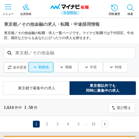
首都圏版
メニュー
会員登録
閲覧履歴
検索
東京都／その他金融の求人・転職・中途採用情報
東京都／その他金融の転職・求人一覧ページです。マイナビ転職では千代田区、中央
区、港区などからもあなたにぴったりの求人を探せます。
東京都／その他金融
勤務地
職種
年収
特徴
条件変更
東京都
以外でも
東京都
で募集中の求人
同時に募集中の求人
1,614
1
50
件中
-
件
並び替え
1
2
3
4
5
33
…