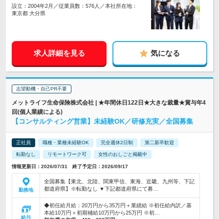
設立：2004年2月／従業員数：576人／本社所在地：
東京都 大分県
求人詳細を見る
気になる
志望動機・自己PR不要
メットライフ生命保険株式会社 | ★年間休日122日★大きな裁量★賞与年4
回(個人業績による)
【コンサルティング営業】未経験OK／研修充実／全国募集
正社員
職種・業種未経験OK
完全週休2日制
第二新卒歓迎
転勤なし
リモートワーク可
女性のおしごと掲載中
情報更新日：2026/07/31 終了予定日：2026/09/17
全国募集【東北、北陸、関東甲信、東海、近畿、九州等、下記
都道府県】※転勤なし ▼下記都道府県にて募…
勤務地
◆初任給月給：20万円から35万円＋業績給 ※初任給内訳／基
本給10万円＋初期補給10万円から25万円 ※初…
給与