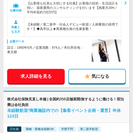
【お客様も社員も大切にする社風】お客様の目的・生活設計を
伺い、資産運用のコンサルティングを行います【残業月20H／
仕事内容
平均年収約720万円】
【未経験／第二新卒・社会人デビュー歓迎／人柄重視の採用で
対象と
す！】◆高卒以上★異業種出身の先輩多数！
なる方
企業データ
設立：1950年8月／従業員数：874人／本社所在地：
東京都
求人詳細を見る
気になる
株式会社保険見直し本舗 | 全国約350店舗展開/旅するように働ける！宿泊
費は会社負担
未経験歓迎*商業施設内での【集客イベント企画・運営】年休
123日
正社員
職種・業種未経験OK
学歴不問
第二新卒歓迎