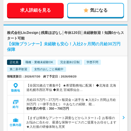
求人詳細を見る
気になる
株式会社Liv.Design | 残業ほぼなし│年休120日│未経験歓迎！知識0からス
タート可能
【保険プランナー】未経験も安心！入社2ヶ月間の月給30万円
保障
正社員
職種・業種未経験OK
完全週休2日制
学歴不問
第二新卒歓迎
女性のおしごと掲載中
情報更新日：2026/07/30 終了予定日：2026/08/20
【全国31拠点で募集中】 ★希望勤務地に配属！ ◆北海道 北海
道札幌市西区琴似 ◆東北 宮城県仙台…
勤務地
月給22.5万円～27万円＋報奨金＋諸手当 ★入社2ヶ月間は月給
30万円（一律手当含む） ※あなたの経験、能…
給与
初年度の年収：
350～700万円
【まずは簡単なアンケート調査などからスタート♪】お客様の
お悩みに合わせ、最適な保険サービスのご提案をお任せします
仕事内容
★入社後の研修体制も充実