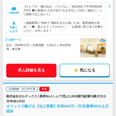
【テレアポ・飛び込み・ノルマなし！来店対応で平均年収600
万円】◆お客様の“人生の安心”をお手伝い│1日2～3組のじっく
仕事内容
り接客で心にゆとり♪
＼保険業界に“初めて”挑戦する人が多いため、教育体制を強
化！／◆「収入をアップさせたい」「お客様に寄り添う仕事が
対象と
したい」も叶います！
なる方
企業データ
設立：2020年12月／従業員数：1,522人／本社所在
地：東京都
求人詳細を見る
気になる
志望動機・自己PR不要
株式会社ボルテックス | 業界No.1シェア/売上1,000億円超/賞与最大39カ
月/年休125日
オフィスで稼げる【法人営業】年収600万～可/定着率90%/土日
祝休