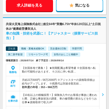
求人詳細を見る
気になる
共栄火災海上保険株式会社 | 創立84年*実働6.75h*年休120日以上*土日祝
休み*健康経営優良法人
車の知識・技術を武器に！【アジャスター（損害サービス担
当）】
正社員
職種・業種未経験OK
完全週休2日制
学歴不問
第二新卒歓迎
リモートワーク可
女性のおしごと掲載中
情報更新日：2026/07/14 終了予定日：2026/09/14
【全国各地で募集！】 ★初期配属は希望考慮 ※全国各地へ転
勤の可能性があります。 ※入社に伴い転居…
勤務地
月給22万600円～58万2000円 ※アジャスターの資格取得後は
給与がアップします。 ※残業代は別途全額支給…
給与
初年度の年収：
353～966万円
【10名以上の積極採用！】保険加入中のお客様が事故に遭われ
た際、正確な事故状況の調査、車の修理費の算出などを行うお
仕事内容
仕事★資格取得で収入UP