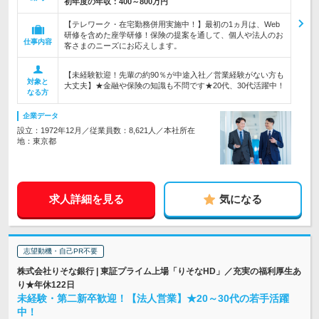
初年度の年収：
400～800万円
【テレワーク・在宅勤務併用実施中！】最初の1ヵ月は、Web
研修を含めた座学研修！保険の提案を通して、個人や法人のお
仕事内容
客さまのニーズにお応えします。
【未経験歓迎！先輩の約90％が中途入社／営業経験がない方も
対象と
大丈夫】★金融や保険の知識も不問です★20代、30代活躍中！
なる方
企業データ
設立：1972年12月／従業員数：8,621人／本社所在
地：東京都
求人詳細を見る
気になる
志望動機・自己PR不要
株式会社りそな銀行 | 東証プライム上場「りそなHD」／充実の福利厚生あ
り★年休122日
未経験・第二新卒歓迎！【法人営業】★20～30代の若手活躍
中！