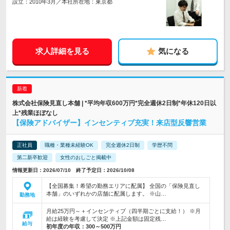
設立：2010年3月／本社所在地：東京都
求人詳細を見る
気になる
株式会社保険見直し本舗 | *平均年収600万円*完全週休2日制*年休120日以
上*残業ほぼなし
【保険アドバイザー】インセンティブ充実！来店型反響営業
正社員
職種・業種未経験OK
完全週休2日制
学歴不問
第二新卒歓迎
女性のおしごと掲載中
情報更新日：2026/07/10 終了予定日：2026/10/08
【全国募集！希望の勤務エリアに配属】 全国の「保険見直し
本舗」のいずれかの店舗に配属します。 ※山…
勤務地
月給25万円～＋インセンティブ（四半期ごとに支給！） ※月
給は経験を考慮して決定 ※上記金額は固定残…
給与
初年度の年収：
300～500万円