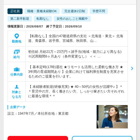
正社員
職種・業種未経験OK
完全週休2日制
学歴不問
第二新卒歓迎
転勤なし
女性のおしごと掲載中
情報更新日：2026/08/07 終了予定日：2026/09/10
【転勤なし】全国の47都道府県の支社 ＜北海道・東北＞ 北海
道、青森県、岩手県、宮城県、秋田県、山…
勤務地
初任給 月給21万～23万円＋諸手当(地域・能力により異なる)
※試用期間6ヶ月あり（条件変更なし） ＜＜ …
給与
【 基本定時(17時)退社 ★リモートも活用した柔軟な働き方 ★
3年間の育成期間あり 】企業に向けて福利厚生制度を充実させ
仕事内容
るためのご提案を行います。
【 未経験者歓迎(研修充実) ★ 40～50代の女性が活躍中♪ 】＊
＊育児中の方、長く働きたい方、しっかり稼ぎたい方それぞれ
対象と
に最適な環境＊＊
なる方
企業データ
設立：1947年7月／本社所在地：東京都