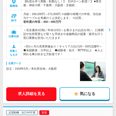
【転居を伴う異動・転勤なし！】 【U/Iターン歓迎！】 ■東京
都・神奈川県・千葉県・大阪府・京都府…
勤務地
月給：266,000円～272,000円 ※経験や前職での年収、当社給
与テーブルを考慮のうえ決定します。 ※試用…
給与
初年度の年収：
400～490万円
＜完全週休2日制／年休122日＞お客さまのお話を伺い、口座開
設や住所変更など様々な手続きや金融商品の提案・販売を行う
仕事内容
窓口業務を担当いただきます
＜約1ヶ月の充実研修あり！キャリア入社の20～30代活躍中＞
◆未経験者：大卒以上 ◆経験者：短大・専門卒以上 ★人と
対象と
関わる事が好きな方歓迎です！
なる方
企業データ
設立：1918年5月／本社所在地：大阪府
求人詳細を見る
気になる
志望動機・自己PR不要