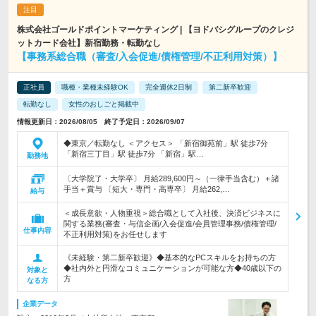
株式会社ゴールドポイントマーケティング | 【ヨドバシグループのクレジ
ットカード会社】新宿勤務・転勤なし
【事務系総合職（審査/入会促進/債権管理/不正利用対策）】
正社員
職種・業種未経験OK
完全週休2日制
第二新卒歓迎
転勤なし
女性のおしごと掲載中
情報更新日：2026/08/05 終了予定日：2026/09/07
◆東京／転勤なし ＜アクセス＞ 「新宿御苑前」駅 徒歩7分
「新宿三丁目」駅 徒歩7分 「新宿」駅…
勤務地
〔大学院了・大学卒〕 月給289,600円～（一律手当含む）＋諸
手当＋賞与 〔短大・専門・高専卒〕 月給262,…
給与
＜成長意欲・人物重視＞総合職として入社後、決済ビジネスに
関する業務(審査・与信企画/入会促進/会員管理事務/債権管理/
仕事内容
不正利用対策)をお任せします
《未経験・第二新卒歓迎》◆基本的なPCスキルをお持ちの方
◆社内外と円滑なコミュニケーションが可能な方◆40歳以下の
対象と
方
なる方
企業データ