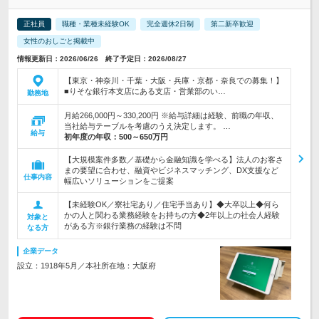
正社員
職種・業種未経験OK
完全週休2日制
第二新卒歓迎
女性のおしごと掲載中
情報更新日：2026/06/26 終了予定日：2026/08/27
【東京・神奈川・千葉・大阪・兵庫・京都・奈良での募集！】
■りそな銀行本支店にある支店・営業部のい…
勤務地
月給266,000円～330,200円 ※給与詳細は経験、前職の年収、
当社給与テーブルを考慮のうえ決定します。 …
給与
初年度の年収：
500～650万円
【大規模案件多数／基礎から金融知識を学べる】法人のお客さ
まの要望に合わせ、融資やビジネスマッチング、DX支援など
仕事内容
幅広いソリューションをご提案
【未経験OK／寮社宅あり／住宅手当あり】◆大卒以上◆何ら
かの人と関わる業務経験をお持ちの方◆2年以上の社会人経験
対象と
がある方※銀行業務の経験は不問
なる方
企業データ
設立：1918年5月／本社所在地：大阪府