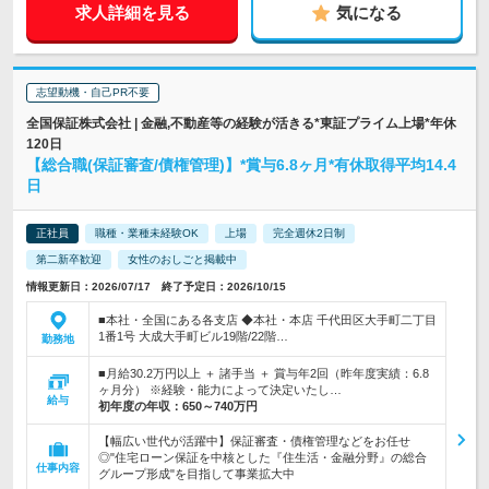
求人詳細を見る
気になる
志望動機・自己PR不要
全国保証株式会社 | 金融,不動産等の経験が活きる*東証プライム上場*年休
120日
【総合職(保証審査/債権管理)】*賞与6.8ヶ月*有休取得平均14.4
日
正社員
職種・業種未経験OK
上場
完全週休2日制
第二新卒歓迎
女性のおしごと掲載中
情報更新日：2026/07/17 終了予定日：2026/10/15
■本社・全国にある各支店 ◆本社・本店 千代田区大手町二丁目
1番1号 大成大手町ビル19階/22階…
勤務地
■月給30.2万円以上 ＋ 諸手当 ＋ 賞与年2回（昨年度実績：6.8
ヶ月分） ※経験・能力によって決定いたし…
給与
初年度の年収：
650～740万円
【幅広い世代が活躍中】保証審査・債権管理などをお任せ
◎"住宅ローン保証を中核とした『住生活・金融分野』の総合
仕事内容
グループ形成"を目指して事業拡大中