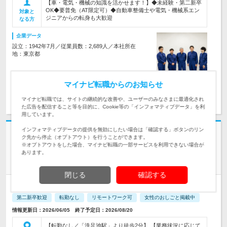
【車・電気・機械の知識を活かせます！】◆未経験・第二新卒
OK◆要普免（AT限定可）◆自動車整備士や電気・機械系エン
対象と
ジニアからの転身も大歓迎
なる方
企業データ
設立：1942年7月／従業員数：2,689人／本社所在
地：東京都
マイナビ転職からのお知らせ
求人詳細を見る
気になる
マイナビ転職では、サイトの継続的な改善や、ユーザーのみなさまに最適化され
た広告を配信すること等を目的に、Cookie等の「インフォマティブデータ」を利
用しています。
インフォマティブデータの提供を無効にしたい場合は「確認する」ボタンのリン
株式会社嘉七 | 月給30万円~*完全週休2日制*未経験歓迎*10連休OK*出社
ク先から停止（オプトアウト）を行うことができます。
は週3程度
※オプトアウトをした場合、マイナビ転職の一部サービスを利用できない場合が
未経験でOK！地域に根差した【不動産営業】在宅OK＊年休
あります。
120日
閉じる
確認する
正社員
職種・業種未経験OK
完全週休2日制
学歴不問
第二新卒歓迎
転勤なし
リモートワーク可
女性のおしごと掲載中
情報更新日：2026/06/05 終了予定日：2026/08/20
【転勤なし／「洗足池駅」より徒歩2分】 【業務状況に応じて