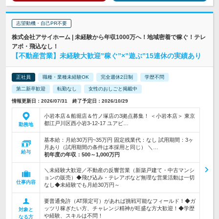
志望動機・自己PR不要
株式会社アサイホーム | 未経験から年収1000万へ！地域密着で稼ぐ！テレ
アポ・飛込なし！
【不動産営業】未経験大歓迎”稼ぐ”×”遊ぶ”15連休の実績あり
正社員
職種・業種未経験OK
完全週休2日制
学歴不問
第二新卒歓迎
転勤なし
女性のおしごと掲載中
情報更新日：2026/07/31 終了予定日：2026/10/29
小岩本店＆船堀店＆竹ノ塚店の3拠点募集！ ＜小岩本店＞ 東京
都江戸川区西小岩3-12-17 ユアビ…
勤務地
基本給：月給30万円~35万円 固定残業代：なし 試用期間：3ヶ
月あり（試用期間の条件は本採用と同じ） ＼…
給与
初年度の年収：
500～1,000万円
＼未経験大歓迎／不動産の反響営業（新築戸建て・中古マンシ
ョンの販売）◆飛び込み・テレアポなど無理な営業活動は一切
仕事内容
なし◆未経験でも月給30万円～
要普通免許（AT限定可）があれば挑戦可能なフィールド！◆ガ
ッツリ稼ぎたい方、チャレンジ精神が旺盛な方大歓迎！◆学歴
対象と
や経験、スキルは不問！
なる方