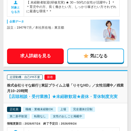
【 未経験者歓迎(研修充実) ★ 30～50代の女性が活躍中♪ 】＊
＊育児中の方、長く働きたい方、しっかり稼ぎたい方それぞれ
対象と
に最適な環境＊＊
なる方
企業データ
設立：1947年7月／本社所在地：東京都
求人詳細を見る
気になる
志望動機・自己PR不要
株式会社りそな銀行 | 東証プライム上場「りそなHD」／女性活躍中／残業
月10~20時間
【店頭相談・受付業務】★未経験歓迎★産休・育休制度充実
正社員
職種・業種未経験OK
上場
完全週休2日制
第二新卒歓迎
転勤なし
女性のおしごと掲載中
情報更新日：2026/07/24 終了予定日：2026/09/24