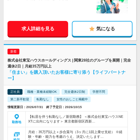
求人詳細を見る
気になる
株式会社東宝ハウスホールディングス | 関東28社のグループを展開｜完全
週休2日｜月給35万円以上
「住まい」を購入頂いたお客様に寄り添う【ライフパートナ
ー】
正社員
職種・業種未経験OK
完全週休2日制
学歴不問
第二新卒歓迎
転勤なし
女性のおしごと掲載中
情報更新日：2026/07/31 終了予定日：2026/10/15
【転居を伴う転勤なし／新宿勤務】 ＜株式会社東宝ハウスNE
XTに出向になります＞ 東京都新宿区西新…
勤務地
月給：35万円以上＋歩合賞与（3ヶ月に1回上乗せ支給） ※経
験・年齢・能力を考慮のうえ、決定いたします…
給与