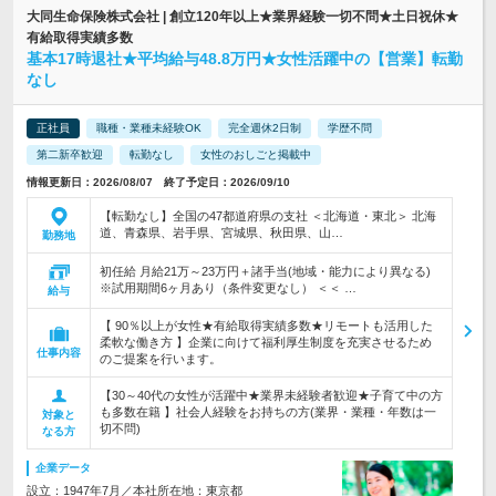
大同生命保険株式会社 | 創立120年以上★業界経験一切不問★土日祝休★
有給取得実績多数
基本17時退社★平均給与48.8万円★女性活躍中の【営業】転勤
なし
正社員
職種・業種未経験OK
完全週休2日制
学歴不問
第二新卒歓迎
転勤なし
女性のおしごと掲載中
情報更新日：2026/08/07 終了予定日：2026/09/10
【転勤なし】全国の47都道府県の支社 ＜北海道・東北＞ 北海
道、青森県、岩手県、宮城県、秋田県、山…
勤務地
初任給 月給21万～23万円＋諸手当(地域・能力により異なる)
※試用期間6ヶ月あり（条件変更なし） ＜＜ …
給与
【 90％以上が女性★有給取得実績多数★リモートも活用した
柔軟な働き方 】企業に向けて福利厚生制度を充実させるため
仕事内容
のご提案を行います。
【30～40代の女性が活躍中★業界未経験者歓迎★子育て中の方
も多数在籍 】社会人経験をお持ちの方(業界・業種・年数は一
対象と
切不問)
なる方
企業データ
設立：1947年7月／本社所在地：東京都