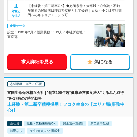
【未経験・第二新卒OK】◆必須条件：大卒以上◇金融・不動
産業界の経験者は即戦力候補として優遇｜☆ゆくゆくは本社部
対象と
門へのキャリアチェンジ可
なる方
企業データ
設立：1981年2月／従業員数：319人／本社所在地：
東京都
求人詳細を見る
気になる
志望動機・自己PR不要
富国生命保険相互会社 | *創立100年超*健康経営優良法人*くるみん取得
*9~17時の7時間勤務
未経験・第二新卒積極採用！フコク生命の【エリア職(事務中
心)】
正社員
職種・業種未経験OK
完全週休2日制
第二新卒歓迎
転勤なし
女性のおしごと掲載中