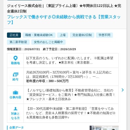
ジェイリース株式会社 | 〔東証プライム上場〕★年間休日122日以上 ★完
全週休2日制
フレックスで働きやすさ◎未経験から挑戦できる【営業スタッ
フ】
正社員
職種・業種未経験OK
上場
完全週休2日制
学歴不問
第二新卒歓迎
女性のおしごと掲載中
情報更新日：2026/07/31 終了予定日：2026/10/29
以下支店のうち、いずれかに配属いたします。 ※配属は希望
を考慮し決定します。 ■東京本社（東京都新…
勤務地
月給26万6100円～32万9100円＋賞与＋諸手当 ※上記月給に
は、固定残業代（17時間分／3万1300円～）、一…
給与
初年度の年収：
380～500万円
【ノルマなし/基礎知識から教育】不動産管理会社に、当社の
「賃貸保証サービス」をご案内！★専門知識は入社後に教育！
仕事内容
★フレックス・基本土日祝休み
【20～30代活躍中/未経験・第二新卒歓迎】「営業をやってみ
たい」など、意欲＆人柄重視の採用です！★不動産の知識ゼロ
対象と
＆異業種出身者も多数活躍中♪
なる方
企業データ