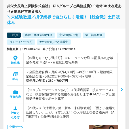
共栄火災海上保険株式会社 | 《JAグループと業務提携》9連休OK★在宅あ
り★健康経営優良法人
＼未経験歓迎／損保業界で自分らしく活躍！【総合職】土日祝
休み
正社員
職種・業種未経験OK
完全週休2日制
第二新卒歓迎
リモートワーク可
女性のおしごと掲載中
情報更新日：2026/07/14 終了予定日：2026/09/14
【転勤あり・なし選択可】 ※U・Iターン歓迎 ※配属拠点は希
望を考慮 ※週1～2回程度は在宅勤務…
勤務地
＜全国型総合職＞月給28万4,800円～49万1,900円 ＜勤務地限
定型総合職＞月給22万9,800円～37万円＋地域…
給与
初年度の年収：
380～790万円
【ジョブローテーションあり】＜代理店営業・損害サービス＞
など、損害保険に関する業務をお任せします◆JAグループと業
仕事内容
務提携◆育成サポート充実
【20代～30代活躍中／第二新卒・未経験歓迎】「温かい職場で
活躍したい」…という方はぜひ！◎大卒以上◎要普通免許 （A
対象と
T限定可）◎業界経験者は優遇
なる方
企業データ