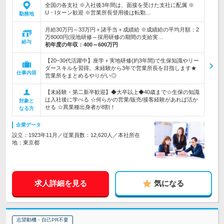
全国の各支社 ※入社後3年間は、面接を受けた支社に配属 ※
U・Iターン歓迎 ※営業所長登用後は転勤…
勤務地
月給30万円～33万円＋諸手当＋成績給 ※成績給の平均月額：2
万8000円(現地研修～採用研修の期間の支給実…
給与
初年度の年収：
400～600万円
【20~30代活躍中】座学＋実地研修(約3年間)で生保知識やリー
ダースキルを習得。未経験から3年で営業所長を目指します★
仕事内容
営業所をまとめるやりがい◎
【未経験・第二新卒歓迎】◆大卒以上◆40歳まで☆生保の知識
は入社後に学べる ☆何らかの営業/販売/接客経験があれば活か
対象と
せる ☆異業種出身者が8割！
なる方
企業データ
設立：1923年11月／従業員数：12,620人／本社所在
地：東京都
求人詳細を見る
気になる
志望動機・自己PR不要