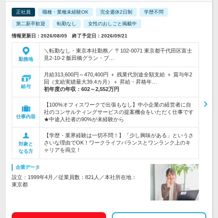
正社員
職種・業種未経験OK
完全週休2日制
学歴不問
第二新卒歓迎
転勤なし
女性のおしごと掲載中
情報更新日：2026/08/05 終了予定日：2026/09/21
＼転勤なし・東京本社勤務／ 〒102-0071 東京都千代田区富士
見2-10-2 飯田橋グラン・ブ…
勤務地
月給313,600円～470,400円 ＋ 残業代別途全額支給 ＋ 賞与年2
回（支給実績最大39.4カ月）＋ 昇給・昇格年…
給与
初年度の年収：
602～2,552万円
【100%オフィスワークで出張もなし】中小企業の経営者に自
社のコンサルティングサービスの提案機会をいただく仕事です
仕事内容
★中途入社者の90%が未経験から
【学歴・業界経験は一切不問！】「少し興味がある」というさ
さいな理由でOK！ワークライフバランスとワンランク上のキ
対象と
ャリアを両立！
なる方
企業データ
設立：1999年4月／従業員数：821人／本社所在地：
東京都