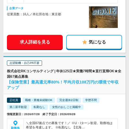
企業データ
従業員数：16人／本社所在地：東京都
求人詳細を見る
気になる
志望動機・自己PR不要
株式会社RKコンサルティング | 年休125日★実働7時間★直行直帰OK★全
国67拠点募集
【保険営業】最高還元率80%！平均月収108万円の環境で年収
アップ
正社員
職種・業種未経験OK
完全週休2日制
学歴不問
第二新卒歓迎
転勤なし
女性のおしごと掲載中
情報更新日：2026/07/28 終了予定日：2026/09/28
＼全国67拠点での募集です！／ ※U・Iターン歓迎。勤務地は
希望を考慮します。 ※転勤なし 【北海…
勤務地