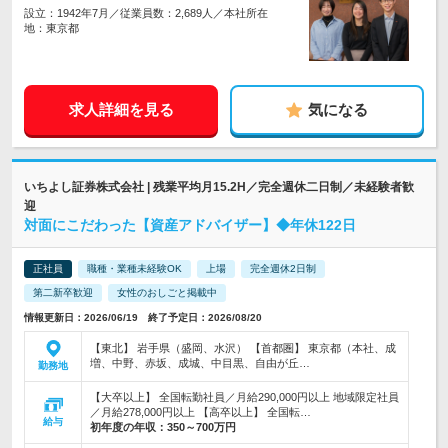
設立：1942年7月／従業員数：2,689人／本社所在
地：東京都
求人詳細を見る
気になる
いちよし証券株式会社 | 残業平均月15.2H／完全週休二日制／未経験者歓
迎
対面にこだわった【資産アドバイザー】◆年休122日
正社員
職種・業種未経験OK
上場
完全週休2日制
第二新卒歓迎
女性のおしごと掲載中
情報更新日：2026/06/19 終了予定日：2026/08/20
【東北】 岩手県（盛岡、水沢） 【首都圏】 東京都（本社、成
増、中野、赤坂、成城、中目黒、自由が丘…
勤務地
【大卒以上】 全国転勤社員／月給290,000円以上 地域限定社員
／月給278,000円以上 【高卒以上】 全国転…
給与
初年度の年収：
350～700万円