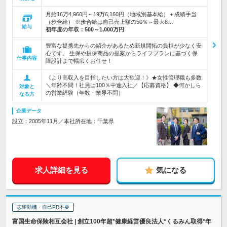
月給16万4,960円～19万6,160円（地域別基本給）＋成績手当
（歩合給） ※歩合給は自己売上額の50％～最大8…
給与
初年度の年収：
500～1,000万円
豊富な提携先からの紹介があるため新規開拓の負担が少なく安
心です。 生保や損保商品の提案からライフプランに基づく保
仕事内容
障設計まで幅広くお任せ！
《より高収入を目指したい方は大歓迎！》★女性管理職も多数
＼年齢不問！社員は100％中途入社／【応募資格】 ◆何かしら
対象と
の営業経験（年数・業界不問）
なる方
企業データ
設立：2005年11月／本社所在地：千葉県
求人詳細を見る
気になる
志望動機・自己PR不要
富国生命保険相互会社 | 創立100年超*健康経営優良法人*くるみん取得*年