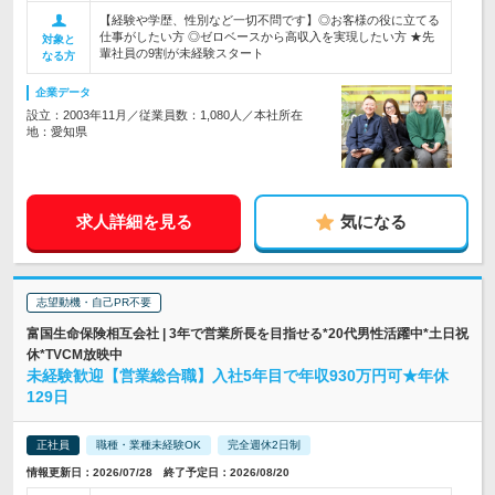
【経験や学歴、性別など一切不問です】◎お客様の役に立てる
仕事がしたい方 ◎ゼロベースから高収入を実現したい方 ★先
対象と
輩社員の9割が未経験スタート
なる方
企業データ
設立：2003年11月／従業員数：1,080人／本社所在
地：愛知県
求人詳細を見る
気になる
志望動機・自己PR不要
富国生命保険相互会社 | 3年で営業所長を目指せる*20代男性活躍中*土日祝
休*TVCM放映中
未経験歓迎【営業総合職】入社5年目で年収930万円可★年休
129日
正社員
職種・業種未経験OK
完全週休2日制
情報更新日：2026/07/28 終了予定日：2026/08/20