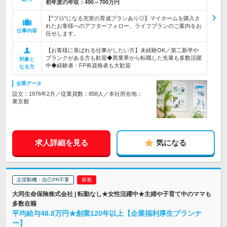
初年度の年収：
490～700万円
【"プロ"になる充実の育成プランあり◎】マイホームを購入さ
れたお客様へのアフターフォロー、ライフプランのご案内をお
仕事内容
任せします。
【お客様に喜ばれる仕事がしたい方】未経験OK／第二新卒や
ブランクがある方も歓迎◆異業界から転職した先輩も多数活躍
対象と
中◆経験者・FP有資格者も大歓迎
なる方
企業データ
設立：1976年2月／従業員数：858人／本社所在地：
東京都
求人詳細を見る
気になる
志望動機・自己PR不要
大同生命保険株式会社 | 転勤なし★女性活躍中★主婦や子育て中のママも
多数在籍
平均給与48.8万円★創業120年以上【企業福利厚生プランナ
ー】