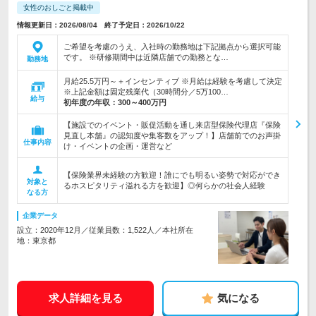
女性のおしごと掲載中
情報更新日：2026/08/04 終了予定日：2026/10/22
ご希望を考慮のうえ、入社時の勤務地は下記拠点から選択可能
です。 ※研修期間中は近隣店舗での勤務とな…
勤務地
月給25.5万円～＋インセンティブ ※月給は経験を考慮して決定
※上記金額は固定残業代（30時間分／5万100…
給与
初年度の年収：
300～400万円
【施設でのイベント・販促活動を通し来店型保険代理店『保険
見直し本舗』の認知度や集客数をアップ！】店舗前でのお声掛
仕事内容
け・イベントの企画・運営など
【保険業界未経験の方歓迎！誰にでも明るい姿勢で対応ができ
対象と
るホスピタリティ溢れる方を歓迎】◎何らかの社会人経験
なる方
企業データ
設立：2020年12月／従業員数：1,522人／本社所在
地：東京都
求人詳細を見る
気になる