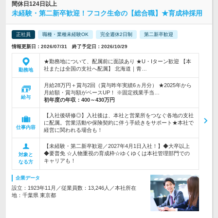
間休日124日以上
未経験・第二新卒歓迎！フコク生命の【総合職】★育成枠採用
正社員
職種・業種未経験OK
完全週休2日制
第二新卒歓迎
情報更新日：2026/07/31 終了予定日：2026/10/29
★勤務地について、配属前に面談あり ★U・Iターン歓迎 【本
社または全国の支社へ配属】 北海道｜青…
勤務地
月給28万円＋賞与2回（賞与昨年実績6ヵ月分） ★2025年から
月給額・賞与額がベースUP！ ※固定残業手当…
給与
初年度の年収：
400～430万円
【入社後研修◎】入社後は、本社と営業所をつなぐ各地の支社
に配属。営業活動や保険契約に伴う手続きをサポート★本社で
仕事内容
経営に関われる場合も！
【未経験・第二新卒歓迎／2027年4月1日入社！】◆大卒以上
◆要普免 ☆人物重視の育成枠☆ゆくゆくは本社管理部門での
対象と
キャリアも！
なる方
企業データ
設立：1923年11月／従業員数：13,246人／本社所在
地：千葉県 東京都