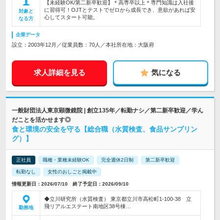
【未経験OK/第二新卒歓迎】＊高専卒以上＊専門知識は入社後
に習得可！OJTとテストでゼロから成長でき、意欲があれば安
対象と
心してスタート可能。
なる方
企業データ
設立：2003年12月／従業員数：70人／本社所在地：大阪府
求人詳細を見る
気になる
一般財団法人東京顕微鏡院 | 創立135年／転勤ナシ／第二新卒歓迎／学ん
だことを活かせます◎
食と環境の安全を守る【総合職（水質検査、食品サンプリン
グ）】
正社員
職種・業種未経験OK
完全週休2日制
第二新卒歓迎
転勤なし
女性のおしごと掲載中
情報更新日：2026/07/10 終了予定日：2026/09/10
◆立川研究所（水質検査） 東京都立川市高松町1-100-38 立
飛リアルエステート南地区38号棟…
勤務地