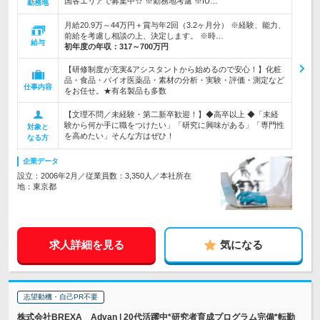
国各エリアで募集中☆ ※勤務地考慮 ※IU…
勤務地
月給20.9万～44万円＋賞与年2回（3.2ヶ月分） ※経験、能力、
前給を考慮し相談の上、決定します。 ※時…
給与
初年度の年収：
317～700万円
【研修制度が充実&アシスタントから始めるので安心！】化粧
品・食品・バイオ医薬品・素材の分析・実験・評価・測定など
仕事内容
をお任せ。★有名製品も多数
【文理不問／未経験・第二新卒歓迎！】◆高卒以上 ◆「未経
験から何か手に職をつけたい」「研究に興味がある」「専門性
対象と
を高めたい」そんな方はぜひ！
なる方
企業データ
設立：2006年2月／従業員数：3,350人／本社所在
地：東京都
求人詳細を見る
気になる
志望動機・自己PR不要
株式会社BREXA Advan | 20代活躍中*研究者育成プログラム完備*転勤