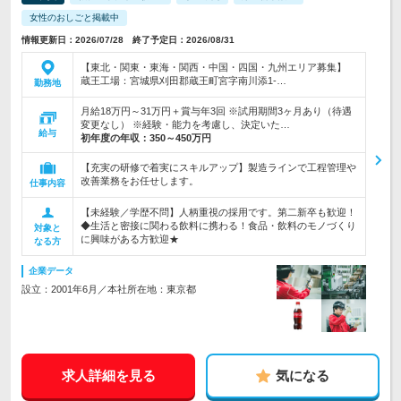
女性のおしごと掲載中
情報更新日：2026/07/28 終了予定日：2026/08/31
【東北・関東・東海・関西・中国・四国・九州エリア募集】
蔵王工場：宮城県刈田郡蔵王町宮字南川添1-…
勤務地
月給18万円～31万円＋賞与年3回 ※試用期間3ヶ月あり（待遇
変更なし） ※経験・能力を考慮し、決定いた…
給与
初年度の年収：
350～450万円
【充実の研修で着実にスキルアップ】製造ラインで工程管理や
改善業務をお任せします。
仕事内容
【未経験／学歴不問】人柄重視の採用です。第二新卒も歓迎！
◆生活と密接に関わる飲料に携わる！食品・飲料のモノづくり
対象と
に興味がある方歓迎★
なる方
企業データ
設立：2001年6月／本社所在地：東京都
求人詳細を見る
気になる