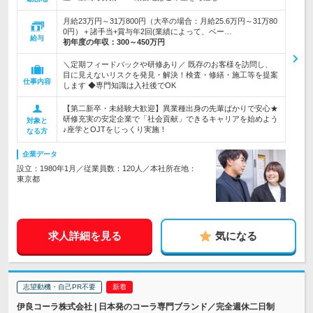
月給23万円～31万800円（大卒の場合：月給25.6万円～31万80
0円）＋諸手当+賞与年2回(業績によって、ベー…
給与
初年度の年収：
300～450万円
＼定期フィードバックや研修あり／ 既存のお客様を訪問し、
目に見えないリスクを発見・解決！検査・修繕・施工等を提案
仕事内容
します ◆専門知識は入社後でOK
【第二新卒・未経験大歓迎】異業種出身の先輩ばかりで安心★
研修充実の安定企業で「社会貢献」できるキャリアを始めよう
対象と
♪座学とOJTをじっくり実施！
なる方
企業データ
設立：1980年1月／従業員数：120人／本社所在地：
東京都
求人詳細を見る
気になる
志望動機・自己PR不要
伊良コーラ株式会社 | 日本発のコーラ専門ブランド／完全週休二日制