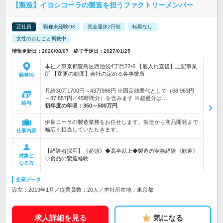
【製造】イヨシコーラの製造を担うファクトリーメンバー
正社員
職種未経験OK
完全週休2日制
転勤なし
女性のおしごと掲載中
情報更新日：2026/08/07 終了予定日：2027/01/25
本社／東京都豊島区西池袋4丁目22-6 【雇入れ直後】上記事業
所 【変更の範囲】会社の定める各事業所
勤務地
月給30万1700円～43万986円 ※固定残業代として（68,963円
～87,857円／45時間分）を含みます ※超過分は…
給与
初年度の年収：
350～500万円
伊良コーラの製造業務をお任せします。製造から商品開発まで
幅広く担当していただきます。
仕事内容
【経験者採用】《必須》◆高卒以上◆製造の実務経験《歓迎》
対象と
◇食品の製造経験
なる方
企業データ
設立：2019年1月／従業員数：20人／本社所在地：東京都
求人詳細を見る
気になる