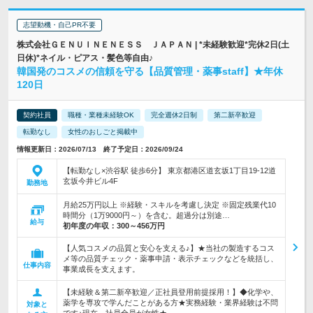
志望動機・自己PR不要
株式会社ＧＥＮＵＩＮＥＮＥＳＳ ＪＡＰＡＮ | *未経験歓迎*完休2日(土
日休)*ネイル・ピアス・髪色等自由♪
韓国発のコスメの信頼を守る【品質管理・薬事staff】★年休
120日
契約社員
職種・業種未経験OK
完全週休2日制
第二新卒歓迎
転勤なし
女性のおしごと掲載中
情報更新日：2026/07/13 終了予定日：2026/09/24
【転勤なし×渋谷駅 徒歩6分】 東京都港区道玄坂1丁目19-12道
玄坂今井ビル4F
勤務地
月給25万円以上 ※経験・スキルを考慮し決定 ※固定残業代10
時間分（1万9000円～）を含む。超過分は別途…
給与
初年度の年収：
300～456万円
【人気コスメの品質と安心を支える♪】★当社の製造するコス
メ等の品質チェック・薬事申請・表示チェックなどを統括し、
仕事内容
事業成長を支えます。
【未経験＆第二新卒歓迎／正社員登用前提採用！】◆化学や、
薬学を専攻で学んだことがある方★実務経験・業界経験は不問
対象と