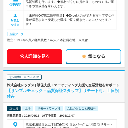
品質管理を行います。◆素材づくりに携わり、ものづくりの面
仕事内容
白さや達成感を味わえます。
【未経験OK/第二新卒歓迎】◆Excel入力ができる方＊丁寧な作
業が得意な方＊安定した環境で長く働きたい方にぴったりで
対象と
す！
なる方
企業データ
設立：1956年5月／従業員数：42人／本社所在地：東京都
求人詳細を見る
気になる
志望動機・自己PR不要
株式会社レッグス | 販促支援・マーケティング支援で企業活動をサポート
【サンプルチェック・品質保証スタッフ】リモート可、土日祝
休み
正社員
上場
リモートワーク可
女性のおしごと掲載中
情報更新日：2026/06/16 終了予定日：2026/12/07
東京都港区赤坂五丁目2番20号 赤坂パークビル8階 ◎リモート