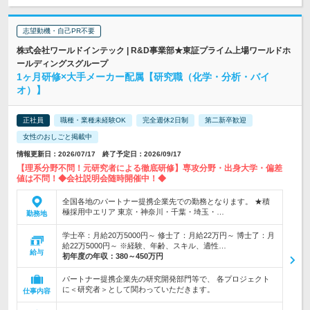
志望動機・自己PR不要
株式会社ワールドインテック | R&D事業部★東証プライム上場ワールドホ
ールディングスグループ
1ヶ月研修×大手メーカー配属【研究職（化学・分析・バイ
オ）】
正社員
職種・業種未経験OK
完全週休2日制
第二新卒歓迎
女性のおしごと掲載中
情報更新日：2026/07/17 終了予定日：2026/09/17
【理系分野不問！元研究者による徹底研修】専攻分野・出身大学・偏差
値は不問！◆会社説明会随時開催中！◆
全国各地のパートナー提携企業先での勤務となります。 ★積
極採用中エリア 東京・神奈川・千葉・埼玉・…
勤務地
学士卒：月給20万5000円～ 修士了：月給22万円～ 博士了：月
給22万5000円～ ※経験、年齢、スキル、適性…
給与
初年度の年収：
380～450万円
パートナー提携企業先の研究開発部門等で、 各プロジェクト
に＜研究者＞として関わっていただきます。
仕事内容