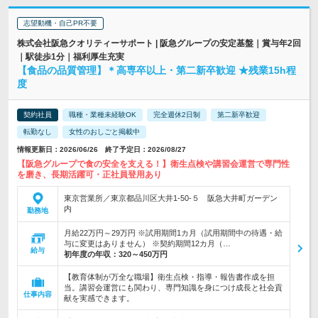
志望動機・自己PR不要
株式会社阪急クオリティーサポート | 阪急グループの安定基盤｜賞与年2回
｜駅徒歩1分｜福利厚生充実
【食品の品質管理】＊高専卒以上・第二新卒歓迎 ★残業15h程
度
契約社員
職種・業種未経験OK
完全週休2日制
第二新卒歓迎
転勤なし
女性のおしごと掲載中
情報更新日：2026/06/26 終了予定日：2026/08/27
【阪急グループで食の安全を支える！】衛生点検や講習会運営で専門性
を磨き、長期活躍可・正社員登用あり
東京営業所／東京都品川区大井1-50-５ 阪急大井町ガーデン
内
勤務地
月給22万円～29万円 ※試用期間1カ月（試用期間中の待遇・給
与に変更はありません） ※契約期間12カ月（…
給与
初年度の年収：
320～450万円
【教育体制が万全な職場】衛生点検・指導・報告書作成を担
当。講習会運営にも関わり、専門知識を身につけ成長と社会貢
仕事内容
献を実感できます。