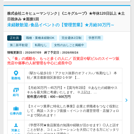
株式会社ニキヒューマンリンク | 《ニキグループ》★年休120日以上 ★土
日祝休み ★面接1回
未経験歓迎♪食品イベントの【管理営業】★月給30万円～
正社員
職種・業種未経験OK
完全週休2日制
学歴不問
第二新卒歓迎
転勤なし
女性のおしごと掲載中
情報更新日：2026/07/09 終了予定日：2026/08/24
＼「食」の感動を、もっと多くの人に／ 百貨店や駅ビルのスイーツ販
売店や催事の人材管理を中心に成長中◎
《駅から徒歩1分！アクセス抜群のオフィス♪／転勤なし》 本
社／東京都新宿区新宿2-1-9 5F 【…
勤務地
【月給30万円～45万円】+【賞与年2回】 ※あなたの経験やス
キルを最大限に考慮いたします。 ※上記は、…
給与
初年度の年収：
400～600万円
【スイーツ業界に特化した事業】企業と求職者をつなぐ役割と
して、商談～スタッフ面接～イベントの運営管理・店舗フォロ
仕事内容
ーまで関われます！
《学歴不問★食品製造の知識や経験が活かせます》◎人と話す
ことが好き、コミュニケーションを大切にできる方にピッタリ
対象と