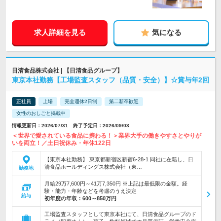
求人詳細を見る
気になる
日清食品株式会社 | 【日清食品グループ】
東京本社勤務【工場監査スタッフ（品質・安全）】☆賞与年2回
正社員
上場
完全週休2日制
第二新卒歓迎
女性のおしごと掲載中
情報更新日：2026/07/31 終了予定日：2026/09/03
＜世界で愛されている食品に携わる！＞業界大手の働きやすさとやりが
いを両立！／土日祝休み・年休122日
【東京本社勤務】 東京都新宿区新宿6-28-1 同社に在籍し、日
清食品ホールディングス株式会社（東…
勤務地
月給29万7,600円～41万7,350円 ※上記は最低限の金額。経
験・能力・年齢などを考慮のうえ決定
給与
初年度の年収：
600～850万円
工場監査スタッフとして東京本社にて、日清食品グループのド