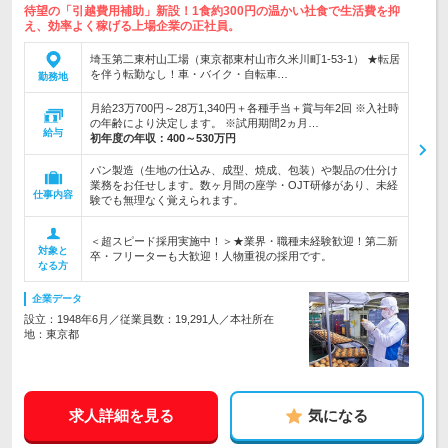
待望の「引越費用補助」新設！1食約300円の温かい社食で生活費を抑
え、効率よく稼げる上場企業の正社員。
埼玉第二東村山工場（東京都東村山市久米川町1-53-1） ★転居
を伴う転勤なし！車・バイク・自転車…
勤務地
月給23万700円～28万1,340円＋各種手当＋賞与年2回 ※入社時
の年齢により決定します。 ※試用期間2ヵ月…
給与
初年度の年収：
400～530万円
パン製造（生地の仕込み、成型、焼成、包装）や製品の仕分け
業務をお任せします。数ヶ月間の座学・OJT研修があり、未経
仕事内容
験でも無理なく覚えられます。
＜超スピード採用実施中！＞★業界・職種未経験歓迎！第二新
対象と
卒・フリーターも大歓迎！人物重視の採用です。
なる方
企業データ
設立：1948年6月／従業員数：19,291人／本社所在
地：東京都
求人詳細を見る
気になる