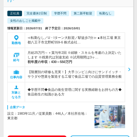
円~
正社員
完全週休2日制
学歴不問
第二新卒歓迎
転勤なし
女性のおしごと掲載中
情報更新日：2026/07/31 終了予定日：2026/10/01
≪転勤なし／U・Iターン大歓迎／駅徒歩7分≫ ●本社工場 東京
都八王子市北野町559-6 株式会社…
勤務地
月給25万円～＋賞与年2回 ※経験・スキルを考慮の上決定いた
します ※残業代は別途支給 ※試用期間は3ヶ…
給与
初年度の年収：
430～550万円
【階層別の研修も充実！】大手コンビニ向けにサンドイッチ・
サラダや惣菜を製造する工場で食品工場での品質管理業務全般
仕事内容
◆学歴不問◆食品の衛生管理に関する実務経験をお持ちの方◆
対象と
食品衛生の知識がある方
なる方
企業データ
設立：1983年11月／従業員数：446人／本社所在地：
東京都