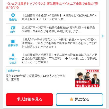
《シェアは業界トップクラス》衛生管理のパイオニア企業で食品の“安
全”を守る
【全国募集で各拠点1～2名採用】 ★転勤なしで配属先は100％
希望を反映 ★U・Iターン歓迎 ＼積…
勤務地
月給23万円～33万円＋残業代全額支給+賞与年2回＋各種手当
※経験・スキルなどを考慮し給与は決定します…
給与
【最大3年の研修で専門スキルを獲得】食品メーカーの工場や
商業施設、ビルなどのお客様の衛生管理に関わるお困りごとに
仕事内容
対し対応していただきます！
【未経験歓迎／学歴不問】★第二新卒歓迎★35歳以下の方／要
普通自動車運転免許（AT限定可） ◆「人の役に立つ仕事がし
対象と
たい」という方歓迎！
なる方
企業データ
設立：1959年6月／従業員数：1,547人／本社所在
地：東京都
求人詳細を見る
気になる