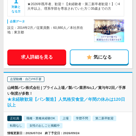
★2026年既卒者、歓迎！【未経験者・第二新卒者歓迎！】◇4
対象と
大卒以上、理系学部を専攻されていた方◇35歳までの方
なる方
企業データ
設立：2014年2月／従業員数：60,880人／本社所在
地：東京都
求人詳細を見る
気になる
志望動機・自己PR不要
山崎製パン株式会社 | プライム上場／製パン業界No,1／賞与年2回／手厚
い制度が多数！
★未経験歓迎【パン製造】人気格安食堂／年間の休みは120日
以上
正社員
職種・業種未経験OK
上場
学歴不問
第二新卒歓迎
転勤なし
女性のおしごと掲載中
情報更新日：2026/07/24 終了予定日：2026/09/24