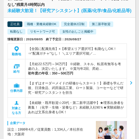
なし*残業月4時間以内
未経験大歓迎！【研究アシスタント】(医薬/化学/食品/化粧品等)
正社員
職種・業種未経験OK
完全週休2日制
第二新卒歓迎
転勤なし
リモートワーク可
女性のおしごと掲載中
情報更新日：2026/08/05 終了予定日：2026/08/27
【全国に配属先有】×【希望エリア選択可】転勤なしOK！
⇒”配属ガチャ”なし！ ＼エリア選択可能／…
勤務地
【月給22.5万円～34万円】 ※経験、スキル、転居有無等を考
慮の上、決定いたします。 ※賞与年2回、昇給…
給与
初年度の年収：
350～500万円
【まずはオーダーメイドの研修からスタート！】基礎を学んだ
後、日清食品、武田薬品工業、ロート製薬、コーセーなどで研
仕事内容
究・研究アシスタントを担当
【未経験・既卒歓迎☆20代・第二新卒活躍中】★理系出身者を
募集！（化学・生物・栄養など）未経験入社90％★実験経験が
対象と
あれば文系出身者もOK！
なる方
企業データ
設立：1998年4月／従業員数：1,334人／本社所在
地：大阪府