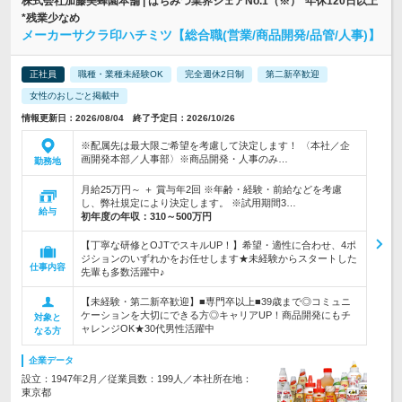
株式会社加藤美蜂園本舗 | はちみつ業界シェアNo.1（※）*年休120日以上
*残業少なめ
メーカーサクラ印ハチミツ【総合職(営業/商品開発/品管/人事)】
正社員
職種・業種未経験OK
完全週休2日制
第二新卒歓迎
女性のおしごと掲載中
情報更新日：2026/08/04 終了予定日：2026/10/26
※配属先は最大限ご希望を考慮して決定します！ 〈本社／企
画開発本部／人事部〉※商品開発・人事のみ…
勤務地
月給25万円～ ＋ 賞与年2回 ※年齢・経験・前給などを考慮
し、弊社規定により決定します。 ※試用期間3…
給与
初年度の年収：
310～500万円
【丁寧な研修とOJTでスキルUP！】希望・適性に合わせ、4ポ
ジションのいずれかをお任せします★未経験からスタートした
仕事内容
先輩も多数活躍中♪
【未経験・第二新卒歓迎】■専門卒以上■39歳まで◎コミュニ
ケーションを大切にできる方◎キャリアUP！商品開発にもチ
対象と
ャレンジOK★30代男性活躍中
なる方
企業データ
設立：1947年2月／従業員数：199人／本社所在地：
東京都