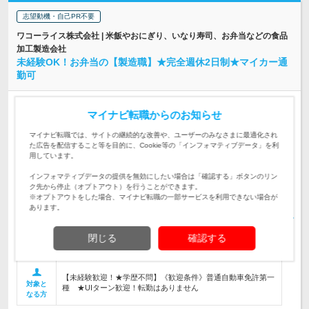
志望動機・自己PR不要
ワコーライス株式会社 | 米飯やおにぎり、いなり寿司、お弁当などの食品
加工製造会社
未経験OK！お弁当の【製造職】★完全週休2日制★マイカー通
勤可
正社員
職種・業種未経験OK
完全週休2日制
学歴不問
マイナビ転職からのお知らせ
第二新卒歓迎
転勤なし
マイナビ転職では、サイトの継続的な改善や、ユーザーのみなさまに最適化され
情報更新日：2026/06/16 終了予定日：2026/12/07
た広告を配信すること等を目的に、Cookie等の「インフォマティブデータ」を利
用しています。
【雇い入れ直後】 ＜転勤なし＞ ＜本社＞ 東京都青梅市新町8-
1-11 ★受動喫煙対策あり 【雇入…
勤務地
インフォマティブデータの提供を無効にしたい場合は「確認する」ボタンのリン
ク先から停止（オプトアウト）を行うことができます。
月給225,000円 ※一律手当を含む ※試用期間3ヶ月（試用期
※オプトアウトをした場合、マイナビ転職の一部サービスを利用できない場合が
間中は職務手当の支給無し） ※経験、能力を…
給与
あります。
【お弁当工場にて製造職として生産管理および人員管理をお任
閉じる
確認する
せいたします】生産計画の策定／人員配置調整／生産プロセス
仕事内容
改善・調整など幅広くお任せ
【未経験歓迎！★学歴不問】《歓迎条件》普通自動車免許第一
対象と
種 ★UIターン歓迎！転勤はありません
なる方