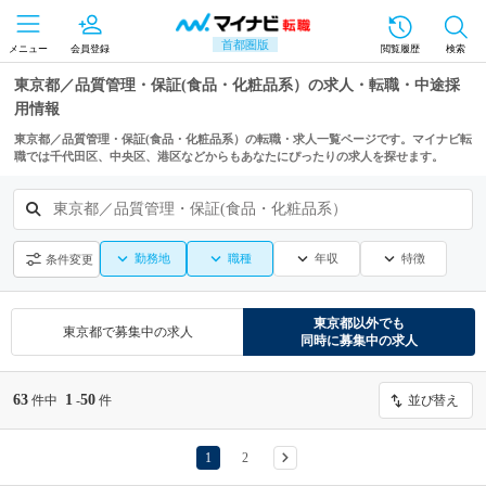
首都圏版
メニュー
会員登録
閲覧履歴
検索
東京都／品質管理・保証(食品・化粧品系）の求人・転職・中途採
用情報
東京都／品質管理・保証(食品・化粧品系）の転職・求人一覧ページです。マイナビ転
職では千代田区、中央区、港区などからもあなたにぴったりの求人を探せます。
東京都／品質管理・保証(食品・化粧品系）
勤務地
職種
年収
特徴
条件変更
東京都
以外でも
東京都
で募集中の求人
同時に募集中の求人
63
1
50
件中
-
件
並び替え
1
2