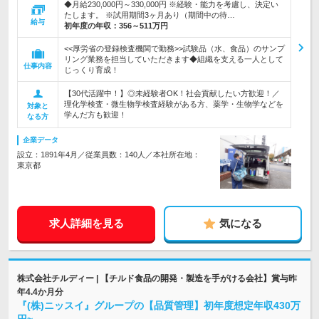
◆月給230,000円～330,000円 ※経験・能力を考慮し、決定い
たします。 ※試用期間3ヶ月あり（期間中の待…
給与
初年度の年収：
356～511万円
<<厚労省の登録検査機関で勤務>>試験品（水、食品）のサンプ
リング業務を担当していただきます◆組織を支える一人として
仕事内容
じっくり育成！
【30代活躍中！】◎未経験者OK！社会貢献したい方歓迎！／
理化学検査・微生物学検査経験がある方、薬学・生物学などを
対象と
学んだ方も歓迎！
なる方
企業データ
設立：1891年4月／従業員数：140人／本社所在地：
東京都
求人詳細を見る
気になる
株式会社チルディー | 【チルド食品の開発・製造を手がける会社】賞与昨
年4.4か月分
『(株)ニッスイ』グループの【品質管理】初年度想定年収430万