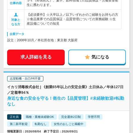
ライ（即席めん）、菓子、飲料領域での品質保証・労働安全衛
仕事内容
生に携わります。
【必須要件】☆大卒以上／以下いずれかのご経験をお持ちの方
☆食品業界での品質保証・品質管理についての実務経験 ☆生
対象と
産設備についての知見
なる方
企業データ
設立：2008年10月／本社所在地：東京都 大阪府
求人詳細を見る
気になる
志望動機・自己PR不要
イカリ消毒株式会社 | 《創業65年以上の安定企業》土日休み／年休127日
／定着率94％
身近な食の安全を守る！衛生の【品質管理】#未経験歓迎#転勤
なし
正社員
職種・業種未経験OK
完全週休2日制
学歴不問
第二新卒歓迎
転勤なし
女性のおしごと掲載中
情報更新日：2026/08/04 終了予定日：2026/09/21