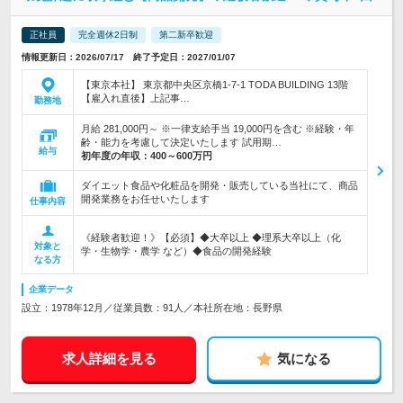
正社員
完全週休2日制
第二新卒歓迎
情報更新日：2026/07/17 終了予定日：2027/01/07
【東京本社】 東京都中央区京橋1-7-1 TODA BUILDING 13階
【雇入れ直後】上記事…
勤務地
月給 281,000円～ ※一律支給手当 19,000円を含む ※経験・年
齢・能力を考慮して決定いたします 試用期…
給与
初年度の年収：
400～600万円
ダイエット食品や化粧品を開発・販売している当社にて、商品
開発業務をお任せいたします
仕事内容
《経験者歓迎！》【必須】◆大卒以上 ◆理系大卒以上（化
対象と
学・生物学・農学 など）◆食品の開発経験
なる方
企業データ
設立：1978年12月／従業員数：91人／本社所在地：長野県
求人詳細を見る
気になる