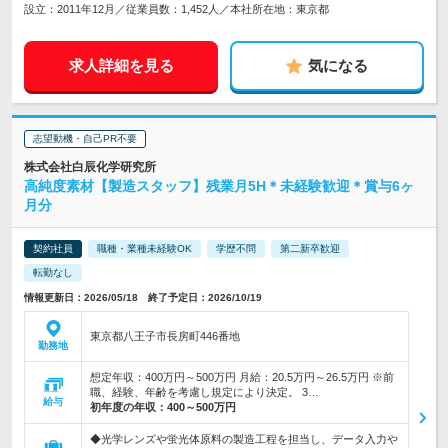
設立：2011年12月／従業員数：1,452人／本社所在地：東京都
求人詳細を見る
気になる
志望動機・自己PR不要
株式会社白辰化学研究所
高純度素材【製造スタッフ】残業月5H＊未経験歓迎＊賞与6ヶ
月分
契約社員
職種・業種未経験OK
学歴不問
第二新卒歓迎
転勤なし
情報更新日：2026/05/18 終了予定日：2026/10/19
東京都八王子市長房町446番地
勤務地
想定年収：400万円～500万円 月給：20.5万円～26.5万円 ※前
職、経験、年齢を考慮し規定により決定。 3…
給与
初年度の年収：
400～500万円
◆光学レンズや蛍光体原料の製造工程を担当し、データ入力や