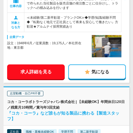
で作られた当社製品を販売店舗の発注数ごとに仕分けし、トラ
仕事内容
ックへの積み込みを行います
≪未経験/第二新卒歓迎・ブランクOK≫◆学歴/知識/経験不問
◆『転勤なく地元で正社員として将来も安心して働きたい』方
対象と
歓迎★アルムナイ採用実績あり
なる方
企業データ
設立：1948年6月／従業員数：19,175人／本社所在
地：東京都
求人詳細を見る
気になる
志望動機・自己PR不要
コカ・コーラボトラーズジャパン株式会社 | 【未経験OK】年間休日120日
／残業月10時間／賞与年3回支給
『コカ・コーラ』など誰もが知る製品に携わる【製造スタッ
フ】
正社員
職種・業種未経験OK
学歴不問
第二新卒歓迎