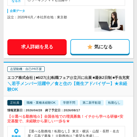
◎ワーキングママも活躍中！
なる方
企業データ
設立：2020年6月／本社所在地：東京都
求人詳細を見る
気になる
志望動機・自己PR不要
エコア株式会社 | ■6/27(土)転職フェア@立川に出展 ■週休2日制 ■手当充実
＼若手メンバー活躍中／食と住の【衛生アドバイザー】★未経
験OK
正社員
職種・業種未経験OK
学歴不問
第二新卒歓迎
転勤なし
情報更新日：2026/04/28 終了予定日：2026/08/17
【☆選べる勤務地☆】全国各地での増員募集！イチから学べる研修×安
定基盤で、未経験から新しい一歩を★
【選べる勤務地！転勤なし】 東京・横浜・山梨・長野・名古
屋・広島で募集！ ※勤務地はご希望を考慮し…
勤務地