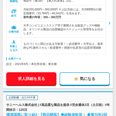
相談可（週2回） 【雇入れ直後】上記…
勤務地
月給250,000円～300,000円 ※上記月給には、月20時間分の固
定残業代（33,784円～40,541円）を含みます。…
給与
初年度の年収：
300～360万円
大手コンビニエンスストア等で展開される販促グッズや物販
品、オリジナル製品の品質確認やスケジュール管理等をお任せ
仕事内容
します。
ものづくりに関心がある方歓迎！＜必須要件＞大卒以上、基本
対象と
的なPC操作スキル＜歓迎要件＞雑貨や玩具等の品質管理経験
なる方
企業データ
設立：2021年8月／本社所在地：東京都
求人詳細を見る
気になる
志望動機・自己PR不要
サニーヘルス株式会社 | #高品質な製品を提供 #完全週休2日（土日祝）#年
間休日：126日
環境課題に取り組む【商品開発】◆経験者歓迎！ ◆賞与年2回