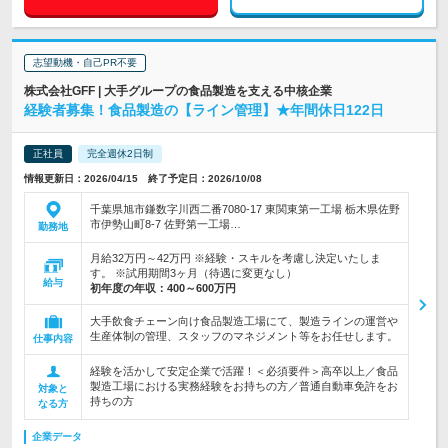
志望動機・自己PR不要
株式会社GFF | 大手グループの食品製造を支える中核企業
経験者募集！食品製造の【ライン管理】★年間休日122日
正社員
完全週休2日制
情報更新日：2026/04/15 終了予定日：2026/10/08
千葉県旭市鎌数字川西二番7080-17 東関東第一工場 栃木県佐野
市伊勢山町8-7 佐野第一工場…
勤務地
月給32万円～42万円 ※経験・スキルを考慮し決定いたしま
す。 ※試用期間3ヶ月（待遇に変更なし）
給与
初年度の年収：
400～600万円
大手飲食チェーン向け食品製造工場にて、製造ラインの運営や
生産体制の管理、スタッフのマネジメント等をお任せします。
仕事内容
経験を活かして安定企業で活躍！＜必須要件＞高卒以上／食品
製造工場における実務経験をお持ちの方／普通自動車免許をお
対象と
持ちの方
なる方
企業データ