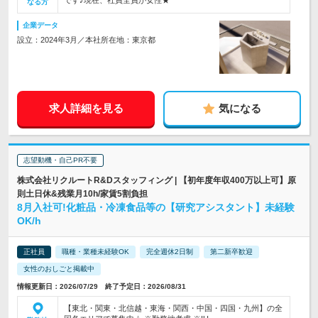
です♪現在、社員全員が女性★
なる方
企業データ
設立：2024年3月／本社所在地：東京都
求人詳細を見る
気になる
志望動機・自己PR不要
株式会社リクルートR&Dスタッフィング | 【初年度年収400万以上可】原
則土日休&残業月10h/家賃5割負担
8月入社可!化粧品・冷凍食品等の【研究アシスタント】未経験
OK/h
正社員
職種・業種未経験OK
完全週休2日制
第二新卒歓迎
女性のおしごと掲載中
情報更新日：2026/07/29 終了予定日：2026/08/31
【東北・関東・北信越・東海・関西・中国・四国・九州】の全