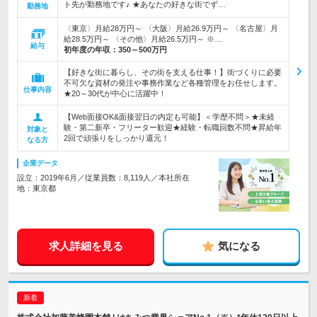
ト先が勤務地です♪ ★あなたの好きな街でず…
勤務地
〈東京〉月給28万円～ 〈大阪〉月給26.9万円～ 〈名古屋〉月
給28.5万円～ 〈その他〉月給26.5万円～ ※…
給与
初年度の年収：
350～500万円
【好きな街に暮らし、その街を支える仕事！】街づくりに必要
不可欠な資材の発注や事務作業など各種管理をお任せします。
仕事内容
★20～30代が中心に活躍中！
【Web面接OK&面接翌日の内定も可能】＜学歴不問＞★未経
験・第二新卒・フリーター歓迎★経験・転職回数不問★昇給年
対象と
2回で頑張りをしっかり還元！
なる方
企業データ
設立：2019年6月／従業員数：8,119人／本社所在
地：東京都
求人詳細を見る
気になる