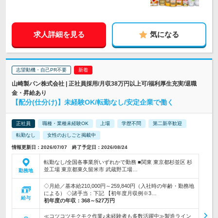
求人詳細を見る
気になる
志望動機・自己PR不要
山崎製パン株式会社 | 正社員採用/月収38万円以上可/福利厚生充実/退職
金・昇給あり
【配分(仕分け)】未経験OK/転勤なし/安定企業で働く
正社員
職種・業種未経験OK
上場
学歴不問
第二新卒歓迎
転勤なし
女性のおしごと掲載中
情報更新日：2026/07/07 終了予定日：2026/08/24
転勤なし/全国各事業所いずれかで勤務 ■関東 東京都杉並区 杉
並工場 東京都東久留米市 武蔵野工場…
勤務地
◇月給／基本給210,000円～259,840円（入社時の年齢・勤務地
による） ◇諸手当：下記 【初年度月収例※3…
給与
初年度の年収：
368～527万円
≪コツコツモクモク作業♪未経験者も多数活躍中≫製造ライン