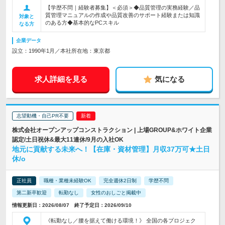
【学歴不問｜経験者募集】＜必須＞◆品質管理の実務経験／品
質管理マニュアルの作成や品質改善のサポート経験または知識
対象と
のある方◆基本的なPCスキル
なる方
企業データ
設立：1990年1月／本社所在地：東京都
求人詳細を見る
気になる
志望動機・自己PR不要
株式会社オープンアップコンストラクション | 上場GROUP&ホワイト企業
認定/土日祝休&最大11連休/9月の入社OK
地元に貢献する未来へ！【在庫・資材管理】月収37万可★土日
休/o
正社員
職種・業種未経験OK
完全週休2日制
学歴不問
第二新卒歓迎
転勤なし
女性のおしごと掲載中
情報更新日：2026/08/07 終了予定日：2026/09/10
《転勤なし／腰を据えて働ける環境！》 全国の各プロジェク