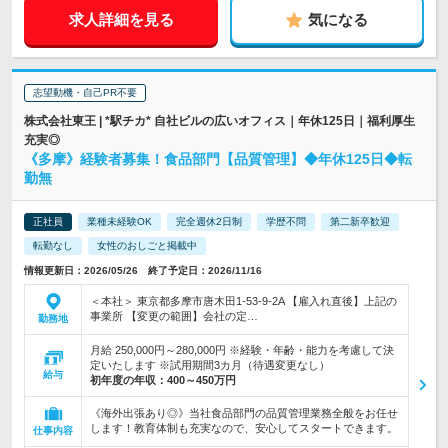
求人詳細を見る
気になる
志望動機・自己PR不要
株式会社東王 | *駅チカ* 自社ビルの広いオフィス｜年休125日｜福利厚生
充実◎
《多摩》経験者募集！食品部門【品質管理】◆年休125日◆転
勤無
正社員
業種未経験OK
完全週休2日制
学歴不問
第二新卒歓迎
転勤なし
女性のおしごと掲載中
情報更新日：2026/05/26 終了予定日：2026/11/16
＜本社＞ 東京都多摩市唐木田1-53-9-2A 【雇入れ直後】上記の
事業所 【変更の範囲】会社の定…
勤務地
月給 250,000円～280,000円 ※経験・年齢・能力を考慮して決
定いたします ※試用期間3カ月（待遇変更なし）
給与
初年度の年収：
400～450万円
《海外出張あり◎》当社食品部門の品質管理業務全般をお任せ
します！教育体制も充実なので、安心してスタートできます。
仕事内容