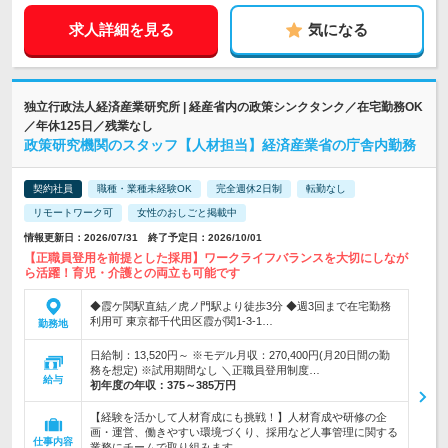
求人詳細を見る
気になる
独立行政法人経済産業研究所 | 経産省内の政策シンクタンク／在宅勤務OK
／年休125日／残業なし
政策研究機関のスタッフ【人材担当】経済産業省の庁舎内勤務
契約社員
職種・業種未経験OK
完全週休2日制
転勤なし
リモートワーク可
女性のおしごと掲載中
情報更新日：2026/07/31 終了予定日：2026/10/01
【正職員登用を前提とした採用】ワークライフバランスを大切にしなが
ら活躍！育児・介護との両立も可能です
◆霞ケ関駅直結／虎ノ門駅より徒歩3分 ◆週3回まで在宅勤務
利用可 東京都千代田区霞が関1-3-1…
勤務地
日給制：13,520円～ ※モデル月収：270,400円(月20日間の勤
務を想定) ※試用期間なし ＼正職員登用制度…
給与
初年度の年収：
375～385万円
【経験を活かして人材育成にも挑戦！】人材育成や研修の企
画・運営、働きやすい環境づくり、採用など人事管理に関する
仕事内容
業務にチームで取り組みます。