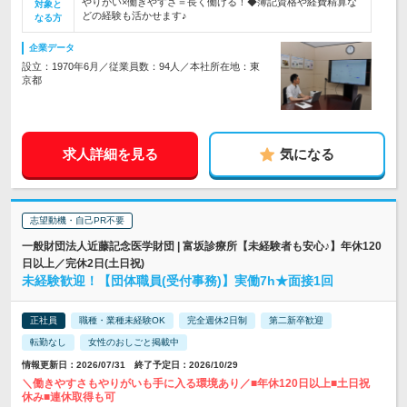
やりがい×働きやすさ＝長く働ける！◆簿記資格や経費精算な
対象と
どの経験も活かせます♪
なる方
企業データ
設立：1970年6月／従業員数：94人／本社所在地：東
京都
求人詳細を見る
気になる
志望動機・自己PR不要
一般財団法人近藤記念医学財団 | 富坂診療所【未経験者も安心♪】年休120
日以上／完休2日(土日祝)
未経験歓迎！【団体職員(受付事務)】実働7h★面接1回
正社員
職種・業種未経験OK
完全週休2日制
第二新卒歓迎
転勤なし
女性のおしごと掲載中
情報更新日：2026/07/31 終了予定日：2026/10/29
＼働きやすさもやりがいも手に入る環境あり／■年休120日以上■土日祝
休み■連休取得も可