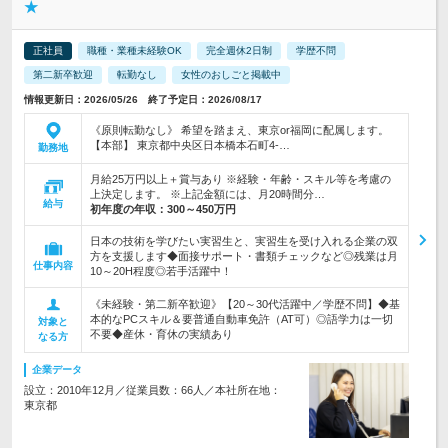
★
正社員
職種・業種未経験OK
完全週休2日制
学歴不問
第二新卒歓迎
転勤なし
女性のおしごと掲載中
情報更新日：2026/05/26 終了予定日：2026/08/17
《原則転勤なし》 希望を踏まえ、東京or福岡に配属します。
【本部】 東京都中央区日本橋本石町4-…
勤務地
月給25万円以上＋賞与あり ※経験・年齢・スキル等を考慮の
上決定します。 ※上記金額には、月20時間分…
給与
初年度の年収：
300～450万円
日本の技術を学びたい実習生と、実習生を受け入れる企業の双
方を支援します◆面接サポート・書類チェックなど◎残業は月
仕事内容
10～20H程度◎若手活躍中！
《未経験・第二新卒歓迎》【20～30代活躍中／学歴不問】◆基
本的なPCスキル＆要普通自動車免許（AT可）◎語学力は一切
対象と
不要◆産休・育休の実績あり
なる方
企業データ
設立：2010年12月／従業員数：66人／本社所在地：
東京都