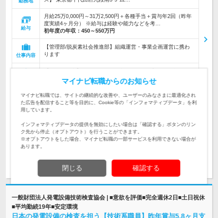
勤務地
月給25万0,000円～31万2,500円＋各種手当＋賞与年2回（昨年
度実績4ヶ月分） ※給与は経験や能力などを考…
給与
初年度の年収：
450～550万円
【管理部/脱炭素社会推進部】組織運営・事業企画運営に携わ
ります
仕事内容
【30代活躍中】『公務員or団体職員としての実務経験者』また
は『官公庁との折衝経験がある方』対象。◆気候変動・エネル
対象と
マイナビ転職からのお知らせ
ギー問題に関心がある方歓迎
なる方
マイナビ転職では、サイトの継続的な改善や、ユーザーのみなさまに最適化され
た広告を配信すること等を目的に、Cookie等の「インフォマティブデータ」を利
企業データ
用しています。
設立：2010年8月／従業員数：10人／本社所在地：東
京都
インフォマティブデータの提供を無効にしたい場合は「確認する」ボタンのリン
ク先から停止（オプトアウト）を行うことができます。
※オプトアウトをした場合、マイナビ転職の一部サービスを利用できない場合が
あります。
求人詳細を見る
気になる
閉じる
確認する
一般財団法人発電設備技術検査協会 | ■意欲を評価■完全週休2日■土日祝休
■平均勤続19年■安定環境
日本の発電設備の検査を担う【技術系職員】昨年賞与5.8ヶ月支