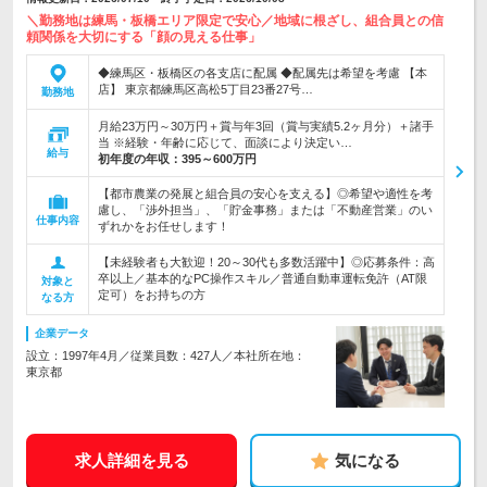
＼勤務地は練馬・板橋エリア限定で安心／地域に根ざし、組合員との信
頼関係を大切にする「顔の見える仕事」
◆練馬区・板橋区の各支店に配属 ◆配属先は希望を考慮 【本
店】 東京都練馬区高松5丁目23番27号…
勤務地
月給23万円～30万円＋賞与年3回（賞与実績5.2ヶ月分）＋諸手
当 ※経験・年齢に応じて、面談により決定い…
給与
初年度の年収：
395～600万円
【都市農業の発展と組合員の安心を支える】◎希望や適性を考
慮し、「渉外担当」、「貯金事務」または「不動産営業」のい
仕事内容
ずれかをお任せします！
【未経験者も大歓迎！20～30代も多数活躍中】◎応募条件：高
卒以上／基本的なPC操作スキル／普通自動車運転免許（AT限
対象と
定可）をお持ちの方
なる方
企業データ
設立：1997年4月／従業員数：427人／本社所在地：
東京都
求人詳細を見る
気になる