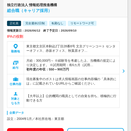
独立行政法人 情報処理推進機構
総合職（キャリア採用）
正社員
完全週休2日制
転勤なし
リモートワーク可
情報更新日：2026/06/12 終了予定日：2026/09/10
IPAの役割
東京都文京区本駒込2丁目28番8号 文京グリーンコート センタ
ーオフィス、赤坂オフィス、秋葉原オフ…
勤務地
月給：300,000円～ ※経験等を考慮した上、当機構の規定によ
り決定します。 ※試用期間：有6カ月（試用…
給与
初年度の年収：
550～900万円
現在募集中のポストは求人情報画面の仕事内容欄の「具体的に
は」に記載されているURLからご確認ください。
仕事内容
【大卒以上】公的機関の職員としての自覚を持ち、積極的に行
対象と
動できる方
なる方
企業データ
設立：2004年1月／本社所在地：東京都