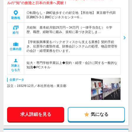
ルの”知”の創造と日本の未来へ貢献！
◎転勤なし・麹町徒歩すぐの好立地 【所在地】 東京都千代田
区麹町5-3-1 麹町ビジネスセンター6…
勤務地
月給制 基本給月額29万円～34万円（一律手当含む） ※学
歴、職歴、経験等に鑑み、規程に基づき決定しま…
給与
【学術振興事業をバックオフィスから支える業務】契約手続
き、伝票等の書類作成、財務会計システムの処理、物品管理等
仕事内容
の会計・経理業務を行います。
短大・専門学校卒業以上◆契約・経理・会計に関する一般的な
対象と
知識◆PCスキル
なる方
企業データ
設立：1932年12月／本社所在地：東京都
求人詳細を見る
気になる