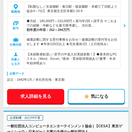
【転勤なし／水道橋駅・春日駅・後楽園駅・本郷三丁目駅より
徒歩4～7分】 東京都文京区本郷1-33-9
勤務地
◆月給：180,000円～210,000円＋賞与年2回＋諸手当 ※これま
での経験・年齢などを最大限考慮し、当社規…
給与
初年度の年収：
252～294万円
健康診断に関する受付事務をお任せ！健康診断の受付等をお任
せします ★年休120日以上 ★完全週休2日（土日祝休み）
仕事内容
【未経験者歓迎♪／若手の中途入社実績多数！】◆基本的なPC
スキル（Word、Excel）*産休・育休取得実績あり*夏季・年末
対象と
年始休暇あり
なる方
企業データ
設立：1942年1月／本社所在地：東京都
求人詳細を見る
気になる
志望動機・自己PR不要
一般社団法人コンピュータエンターテインメント協会 | 【CESA】東京ゲ
ームショウ・日本ゲーム大賞の主催の一般社団法人