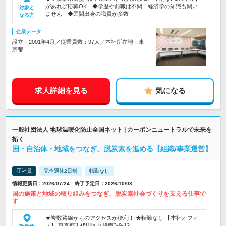
があれば応募OK ◆学歴や前職は不問！経済学の知識も問い
対象と
ません ◆民間出身の職員が多数
なる方
企業データ
設立：2001年4月／従業員数：97人／本社所在地：東
京都
求人詳細を見る
気になる
一般社団法人 地球温暖化防止全国ネット | カーボンニュートラルで未来を
拓く
国・自治体・地域をつなぎ、脱炭素を進める【組織/事業運営】
正社員
完全週休2日制
転勤なし
情報更新日：2026/07/24 終了予定日：2026/10/08
国の施策と地域の取り組みをつなぎ、脱炭素社会づくりを支える仕事で
す
★複数路線からのアクセスが便利！ ★転勤なし 【本社オフィ
ス】 東京都千代田区九段南3-9-12…