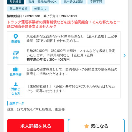
契約社員
職種・業種未経験OK
完全週休2日制
学歴不問
第二新卒歓迎
転勤なし
情報更新日：2026/07/31 終了予定日：2026/10/29
トラック運送事業者の損害補償などを担う協同組合！そんな私たちと一
緒に物流分野を支えませんか？
東京都新宿区西新宿7-21-20 ※転勤なし 【雇入れ直後】上記事
業所 【変更の範囲】会社の定める…
勤務地
月給250,000円～330,000円 ※経験、スキルなどを考慮し決定
いたします。 ※試用期間なし 【正社員（正職…
給与
初年度の年収：
300～400万円
当組合の団体職員として、契約者様への契約更改や損保商品の
販売をご担当いただきます。
仕事内容
【未経験歓迎！】《必須》基本的なPCスキルがあればどなた
対象と
でもご応募いただけます！
なる方
企業データ
設立：1971年5月／本社所在地：東京都
求人詳細を見る
気になる