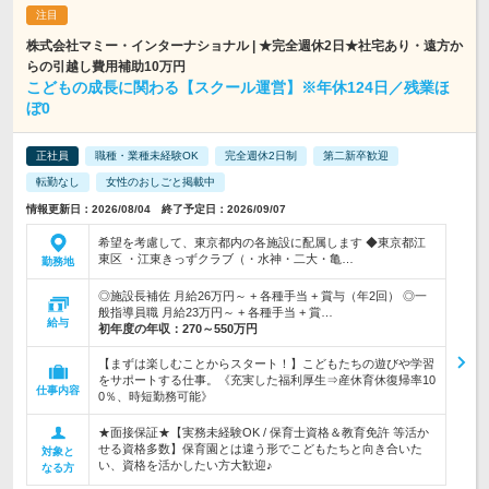
株式会社マミー・インターナショナル | ★完全週休2日★社宅あり・遠方か
らの引越し費用補助10万円
こどもの成長に関わる【スクール運営】※年休124日／残業ほ
ぼ0
正社員
職種・業種未経験OK
完全週休2日制
第二新卒歓迎
転勤なし
女性のおしごと掲載中
情報更新日：2026/08/04 終了予定日：2026/09/07
希望を考慮して、東京都内の各施設に配属します ◆東京都江
東区 ・江東きっずクラブ（・水神・二大・亀…
勤務地
◎施設長補佐 月給26万円～ + 各種手当 + 賞与（年2回） ◎一
般指導員職 月給23万円～ + 各種手当 + 賞…
給与
初年度の年収：
270～550万円
【まずは楽しむことからスタート！】こどもたちの遊びや学習
をサポートする仕事。《充実した福利厚生⇒産休育休復帰率10
仕事内容
0％、時短勤務可能》
★面接保証★【実務未経験OK / 保育士資格＆教育免許 等活か
せる資格多数】保育園とは違う形でこどもたちと向き合いた
対象と
い、資格を活かしたい方大歓迎♪
なる方