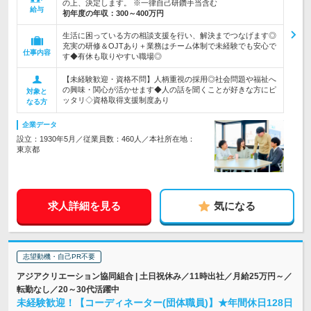
の上、決定します。 ※一律自己研鑽手当含む
給与
初年度の年収：
300～400万円
生活に困っている方の相談支援を行い、解決までつなげます◎
充実の研修＆OJTあり＋業務はチーム体制で未経験でも安心で
仕事内容
す◆有休も取りやすい職場◎
【未経験歓迎・資格不問】人柄重視の採用◎社会問題や福祉へ
の興味・関心が活かせます◆人の話を聞くことが好きな方にピ
対象と
ッタリ◇資格取得支援制度あり
なる方
企業データ
設立：1930年5月／従業員数：460人／本社所在地：
東京都
求人詳細を見る
気になる
志望動機・自己PR不要
アジアクリエーション協同組合 | 土日祝休み／11時出社／月給25万円～／
転勤なし／20～30代活躍中
未経験歓迎！【コーディネーター(団体職員)】★年間休日128日