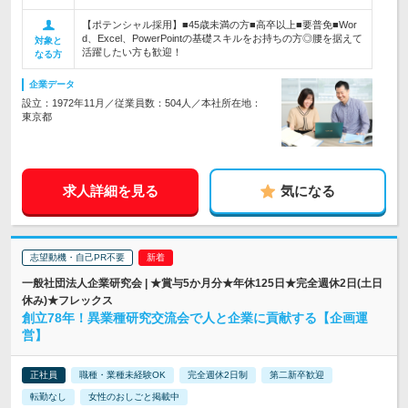
【ポテンシャル採用】■45歳未満の方■高卒以上■要普免■Wor
d、Excel、PowerPointの基礎スキルをお持ちの方◎腰を据えて
対象と
活躍したい方も歓迎！
なる方
企業データ
設立：1972年11月／従業員数：504人／本社所在地：
東京都
求人詳細を見る
気になる
志望動機・自己PR不要
一般社団法人企業研究会 | ★賞与5か月分★年休125日★完全週休2日(土日
休み)★フレックス
創立78年！異業種研究交流会で人と企業に貢献する【企画運
営】
正社員
職種・業種未経験OK
完全週休2日制
第二新卒歓迎
転勤なし
女性のおしごと掲載中