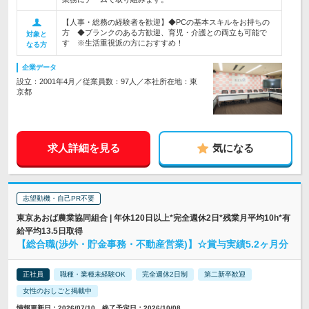
【人事・総務の経験者を歓迎】◆PCの基本スキルをお持ちの
方 ◆ブランクのある方歓迎、育児・介護との両立も可能で
対象と
す ※生活重視派の方におすすめ！
なる方
企業データ
設立：2001年4月／従業員数：97人／本社所在地：東
京都
求人詳細を見る
気になる
志望動機・自己PR不要
東京あおば農業協同組合 | 年休120日以上*完全週休2日*残業月平均10h*有
給平均13.5日取得
【総合職(渉外・貯金事務・不動産営業)】☆賞与実績5.2ヶ月分
正社員
職種・業種未経験OK
完全週休2日制
第二新卒歓迎
女性のおしごと掲載中
情報更新日：2026/07/10 終了予定日：2026/10/08