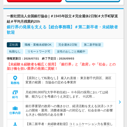
一般社団法人全国銀行協会 | ＃1945年設立＃完全週休2日制＃大手町駅直
結＃平均月残業約20h
銀行界の発展を支える【総合事務職】＃第二新卒者・未経験者
歓迎
正社員
職種・業種未経験OK
完全週休2日制
第二新卒歓迎
転勤なし
リモートワーク可
女性のおしごと掲載中
情報更新日：2026/07/31 終了予定日：2026/09/03
【未経験＆経験者を幅広く採用】「銀行界」と「政府」や「社会」との
架け橋を担い業界の発展に貢献！
【原則として転勤なし】 雇入れ直後： 東京都千代田区、港区
変更の範囲： 当協会の定める事業所
勤務地
月給280,000円(大学卒初任給)～ ※今回の採用においては経
験、能力などを考慮のうえ決定します。 ※試用…
給与
銀行界要望の政府への働きかけ、経済活動を支える決済システ
ムの開発・運用、消費者保護への対応など、社会全体への影響
仕事内容
も大きい独自性のある仕事！
【第二新卒者・未経験者歓迎】コミュニケーション力を重視し