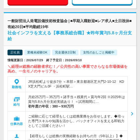
一般財団法人発電設備技術検査協会 | ■早期入職歓迎■レア求人■土日祝休■
有給20日■平均勤続19年
社会インフラを支える【事務系総合職】★昨年賞与5.8ヶ月分支
給
正社員
業種未経験OK
完全週休2日制
女性のおしごと掲載中
情報更新日：2026/07/29 終了予定日：2026/09/10
＼経理or総務の経験者求む！／公共性の高い事業でさらなる市場価値を
高め、一生モノのキャリアを。
JR浜松町より徒歩7分 ＜本部＞東京都港区芝大門2-10-12 KD
X芝大門ビル3F ・浜松町駅…
勤務地
月給25万円～35万円＋諸手当＋残業代＋賞与年2回 ※2025年は
賞与5.8カ月分支給実績あり！ ＜試用期間に…
給与
初年度の年収：
380～930万円
ご経験に応じて経理もしくは総務業務をお任せします。◆培っ
た専門スキルや知識を活かし、バックオフィスを支える即戦力
仕事内容
としてご活躍ください！
【経理もしくは総務の実務経験をお持ちの方（5年以上）】◆