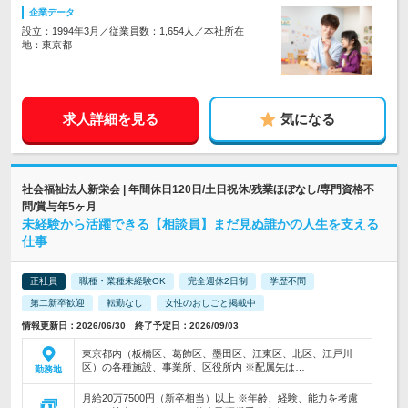
企業データ
設立：1994年3月／従業員数：1,654人／本社所在
地：東京都
求人詳細を見る
気になる
社会福祉法人新栄会 | 年間休日120日/土日祝休/残業ほぼなし/専門資格不
問/賞与年5ヶ月
未経験から活躍できる【相談員】まだ見ぬ誰かの人生を支える
仕事
正社員
職種・業種未経験OK
完全週休2日制
学歴不問
第二新卒歓迎
転勤なし
女性のおしごと掲載中
情報更新日：2026/06/30 終了予定日：2026/09/03
東京都内（板橋区、葛飾区、墨田区、江東区、北区、江戸川
区）の各種施設、事業所、区役所内 ※配属先は…
勤務地
月給20万7500円（新卒相当）以上 ※年齢、経験、能力を考慮