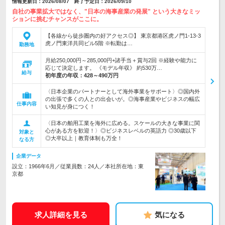
情報更新日：2026/08/07 終了予定日：2026/09/10
自社の事業拡大ではなく、"日本の海事産業の発展" という大きなミッ
ションに挑むチャンスがここに。
【各線から徒歩圏内の好アクセス◎】 東京都港区虎ノ門1-13-3
虎ノ門東洋共同ビル5階 ※転勤は…
勤務地
月給250,000円～285,000円+諸手当＋賞与2回 ※経験や能力に
応じて決定します。 《モデル年収》 約530万…
給与
初年度の年収：
428～490万円
〈日本企業のパートナーとして海外事業をサポート〉◎国内外
の出張で多くの人との出会いが。◎海事産業やビジネスの幅広
仕事内容
い知見が身につく！
〈日本の舶用工業を海外に広める。スケールの大きな事業に関
心がある方を歓迎！〉◎ビジネスレベルの英語力 ◎30歳以下
対象と
◎大卒以上｜教育体制も万全！
なる方
企業データ
設立：1966年6月／従業員数：24人／本社所在地：東
京都
求人詳細を見る
気になる