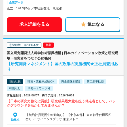
企業データ
設立：1947年5月／本社所在地：東京都
求人詳細を見る
気になる
志望動機・自己PR不要
国立研究開発法人科学技術振興機構 | 日本のイノベーション政策と研究現
場・研究者をつなぐ公的機関
【研究開発マネジメント】国の政策の実施機関★正社員登用あ
り
契約社員
職種・業種未経験OK
完全週休2日制
第二新卒歓迎
転勤なし
リモートワーク可
情報更新日：2026/08/07 終了予定日：2026/10/08
【日本の研究力強化に貢献】研究成果最大化を担う伴走者として、バッ
クグラウンドを活かしてみませんか？
【契約社員期間中転勤無し】 【東京本部】 東京都千代田区四
番町5-3 サイエンスプラザ 東京メトロ…
勤務地