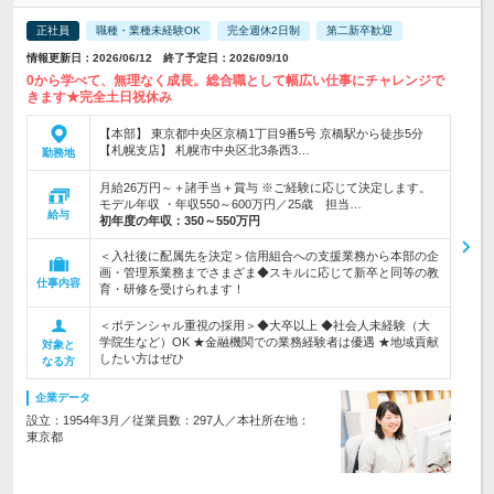
正社員
職種・業種未経験OK
完全週休2日制
第二新卒歓迎
情報更新日：2026/06/12 終了予定日：2026/09/10
0から学べて、無理なく成長。総合職として幅広い仕事にチャレンジで
きます★完全土日祝休み
【本部】 東京都中央区京橋1丁目9番5号 京橋駅から徒歩5分
【札幌支店】 札幌市中央区北3条西3…
勤務地
月給26万円～＋諸手当＋賞与 ※ご経験に応じて決定します。
モデル年収 ・年収550～600万円／25歳 担当…
給与
初年度の年収：
350～550万円
＜入社後に配属先を決定＞信用組合への支援業務から本部の企
画・管理系業務までさまざま◆スキルに応じて新卒と同等の教
仕事内容
育・研修を受けられます！
＜ポテンシャル重視の採用＞◆大卒以上 ◆社会人未経験（大
学院生など）OK ★金融機関での業務経験者は優遇 ★地域貢献
対象と
したい方はぜひ
なる方
企業データ
設立：1954年3月／従業員数：297人／本社所在地：
東京都