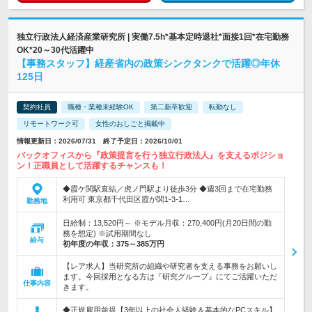
独立行政法人経済産業研究所 | 実働7.5h*基本定時退社*面接1回*在宅勤務
OK*20～30代活躍中
【事務スタッフ】経産省内の政策シンクタンクで活躍◎年休
125日
契約社員
職種・業種未経験OK
第二新卒歓迎
転勤なし
リモートワーク可
女性のおしごと掲載中
情報更新日：2026/07/31 終了予定日：2026/10/01
バックオフィスから『政策提言を行う独立行政法人』を支えるポジショ
ン！正職員として活躍するチャンスも！
◆霞ケ関駅直結／虎ノ門駅より徒歩3分 ◆週3回まで在宅勤務
利用可 東京都千代田区霞が関1-3-1…
勤務地
日給制：13,520円～ ※モデル月収：270,400円(月20日間の勤
務を想定) ※試用期間なし
給与
初年度の年収：
375～385万円
【レア求人】当研究所の組織や研究者を支える事務をお願いし
ます。今回採用となる方は『研究グループ』にてご活躍いただ
仕事内容
きます。
◆正規雇用前提【3年以上の社会人経験＆基本的なPCスキル】