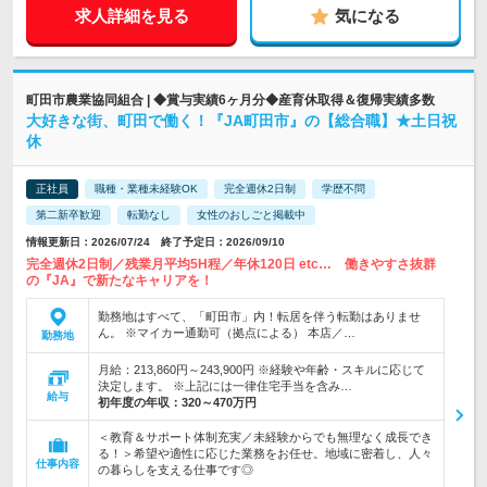
求人詳細を見る
気になる
町田市農業協同組合 | ◆賞与実績6ヶ月分◆産育休取得＆復帰実績多数
大好きな街、町田で働く！『JA町田市』の【総合職】★土日祝
休
正社員
職種・業種未経験OK
完全週休2日制
学歴不問
第二新卒歓迎
転勤なし
女性のおしごと掲載中
情報更新日：2026/07/24 終了予定日：2026/09/10
完全週休2日制／残業月平均5H程／年休120日 etc… 働きやすさ抜群
の『JA』で新たなキャリアを！
勤務地はすべて、「町田市」内！転居を伴う転勤はありませ
ん。 ※マイカー通勤可（拠点による） 本店／…
勤務地
月給：213,860円～243,900円 ※経験や年齢・スキルに応じて
決定します。 ※上記には一律住宅手当を含み…
給与
初年度の年収：
320～470万円
＜教育＆サポート体制充実／未経験からでも無理なく成長でき
る！＞希望や適性に応じた業務をお任せ。地域に密着し、人々
仕事内容
の暮らしを支える仕事です◎