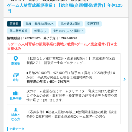
ゲーム人材育成新規事業！【総合職(企画/開発/運営)】年休125
日
正社員
職種・業種未経験OK
完全週休2日制
学歴不問
第二新卒歓迎
転勤なし
女性のおしごと掲載中
情報更新日：2026/05/25 終了予定日：2026/08/20
＼ゲーム人材育成の新規事業に挑戦／教育×ゲーム／完全週休2日★土
日祝休み
【転勤なし／都庁前駅2分・西新宿駅5分！】 東京都新宿区西
新宿2-7-1 新宿第一生命ビルディング…
勤務地
■月給280,000円～475,000円＋諸手当＋賞与（2023年実績4.0
か月） ※残業が発生した場合は別途時間外労…
給与
初年度の年収：
450～750万円
次のゲーム産業を担うゲームクリエイター育成に向けた教育プ
ログラムの企画・教材開発・検定事業の運営推進等を希望や適
仕事内容
性に応じてお任せします。
《応募条件》■社会人経験5年以上■教育関連業務の経験《歓迎
対象と
条件》□教材開発・教育企画経験□ゲーム業界への関心
なる方
企業データ