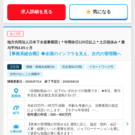
求人詳細を見る
気になる
あと2日
地方共同法人日本下水道事業団 | ＊年間休日120日以上＊土日祝休み＊賞
与平均4.65ヶ月
【事務系総合職】◆全国のインフラを支え、次代の管理職へ
正社員
職種・業種未経験OK
完全週休2日制
リモートワーク可
女性のおしごと掲載中
情報更新日：2026/07/14 終了予定日：2026/08/10
《全国転勤あり》 以下のいずれかでの勤務です。 ■本社、東日
本支社 東京都文京区湯島2-31-27…
勤務地
月給23万円～38万円 経験・年齢を考慮の上、当事業団の規定
により決定いたします。 【モデル年収例】 ---…
給与
初年度の年収：
500～800万円
【将来の管理職が目指せる】適性に応じ、協定・契約・会計・
人事・総務といった業務を担当。ジョブローテーションを通し
仕事内容
て多彩な知識が身に着きます！