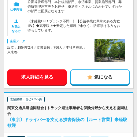
公園等管理部門、本社統括部門、水辺事業、営業施設部門、葬
儀所管理運営等をお任せ ※適性・スキルに合わせていずれか
仕事内容
の部門に配属となります
《未経験OK！ブランク不問！》【公益事業に興味のある方歓
迎♪】◆高卒以上★安定した環境で末永くご活躍頂ける方をお
対象と
待ちしています。
なる方
企業データ
設立：1954年2月／従業員数：786人／本社所在地：
東京都
求人詳細を見る
気になる
志望動機・自己PR不要
関東交通共済協同組合 | トラック運送事業者を保険分野から支える協同組
合
《東京》ドライバーを支える損害保険の【ルート営業】未経験
歓迎