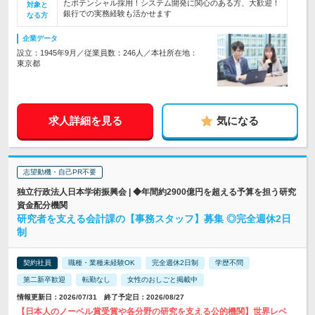
たポテンシャル採用！システム開発に関心のある方、大歓迎！
対象と
銀行での実務経験も活かせます
なる方
企業データ
設立：1945年9月／従業員数：246人／本社所在地：
東京都
求人詳細を見る
気になる
志望動機・自己PR不要
独立行政法人日本学術振興会 | ◆年間約2900億円を超える予算を担う研究
資金配分機関
研究者を支える会計課の【事務スタッフ】募集 ◎完全週休2日
制
契約社員
職種・業種未経験OK
完全週休2日制
学歴不問
第二新卒歓迎
転勤なし
女性のおしごと掲載中
情報更新日：2026/07/31 終了予定日：2026/08/27
【日本人のノーベル賞受賞や各分野の研究を支える公的機関】世界レベ