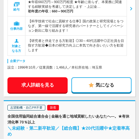
★年収660万円～900万円程度 ★年齢に依らず、本業務に関連
する経験実績を考慮して決定します ・上記金…
給与
初年度の年収：
660～900万円
【科学技術で社会に貢献する仕事】国の政策と研究現場とをつ
なぎ、第一線で活躍する研究者のパートナーとしてイノベーシ
仕事内容
ョン創出に取り組みます！
【研究者と伴走できる方歓迎】◎30～40代活躍中◎正社員を目
指す方歓迎◆日本の研究力向上に本気で向き合いたい方を歓迎
対象と
します
なる方
企業データ
設立：1996年10月／従業員数：1,466人／本社所在地：埼玉県
求人詳細を見る
気になる
志望動機・自己PR不要
全国信用協同組合連合会 | 金融を通じ地域貢献したいあなたへ―。★有休
消化率 70％以上
＼未経験・第二新卒歓迎／【総合職】★20代活躍中★定着率高
め