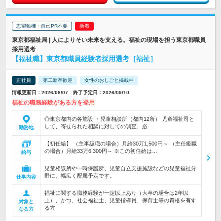
志望動機・自己PR不要
東京都福祉局 | 人によりそい未来を支える。福祉の現場を担う東京都職員
採用選考
【福祉職】東京都職員経験者採用選考［福祉］
正社員
第二新卒歓迎
女性のおしごと掲載中
情報更新日：2026/08/07 終了予定日：2026/09/10
福祉の職務経験がある方を登用
◎東京都内の各施設 ・児童相談所（都内12所） 児童福祉司と
して、寄せられた相談に対しての調査、必…
勤務地
【初任給】 （主事級職の場合）月給30万1,500円～ （主任級職
の場合）月給33万6,300円～ ※この初任給は…
給与
児童相談所や一時保護所、児童自立支援施設などの児童福祉分
野に、幅広く配属予定です。
仕事内容
福祉に関する職務経験が一定以上あり（大卒の場合は2年以
上）、かつ、社会福祉士、児童指導員、保育士等の資格を有す
対象と
る方
なる方