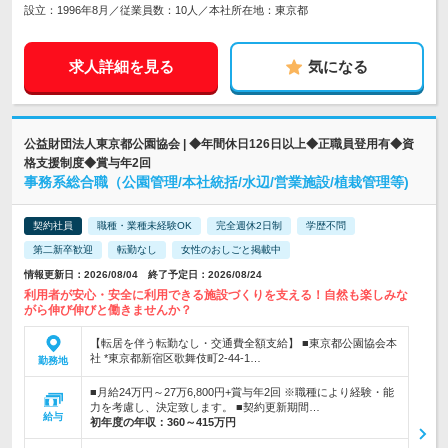
設立：1996年8月／従業員数：10人／本社所在地：東京都
求人詳細を見る
気になる
公益財団法人東京都公園協会 | ◆年間休日126日以上◆正職員登用有◆資
格支援制度◆賞与年2回
事務系総合職（公園管理/本社統括/水辺/営業施設/植栽管理等)
契約社員
職種・業種未経験OK
完全週休2日制
学歴不問
第二新卒歓迎
転勤なし
女性のおしごと掲載中
情報更新日：2026/08/04 終了予定日：2026/08/24
利用者が安心・安全に利用できる施設づくりを支える！自然も楽しみな
がら伸び伸びと働きませんか？
【転居を伴う転勤なし・交通費全額支給】 ■東京都公園協会本
社 *東京都新宿区歌舞伎町2-44-1…
勤務地
■月給24万円～27万6,800円+賞与年2回 ※職種により経験・能
力を考慮し、決定致します。 ■契約更新期間…
給与
初年度の年収：
360～415万円