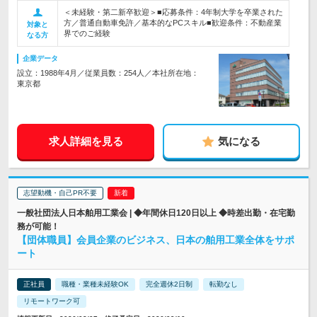
＜未経験・第二新卒歓迎＞■応募条件：4年制大学を卒業された
方／普通自動車免許／基本的なPCスキル■歓迎条件：不動産業
対象と
界でのご経験
なる方
企業データ
設立：1988年4月／従業員数：254人／本社所在地：
東京都
求人詳細を見る
気になる
志望動機・自己PR不要
一般社団法人日本舶用工業会 | ◆年間休日120日以上 ◆時差出勤・在宅勤
務が可能！
【団体職員】会員企業のビジネス、日本の舶用工業全体をサポ
ート
正社員
職種・業種未経験OK
完全週休2日制
転勤なし
リモートワーク可