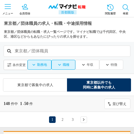
首都圏版
メニュー
会員登録
閲覧履歴
検索
東京都／団体職員の求人・転職・中途採用情報
東京都／団体職員の転職・求人一覧ページです。マイナビ転職では千代田区、中央
区、港区などからもあなたにぴったりの求人を探せます。
東京都／団体職員
勤務地
職種
年収
特徴
条件変更
東京都
以外でも
東京都
で募集中の求人
同時に募集中の求人
148
1
50
件中
-
件
並び替え
1
2
3