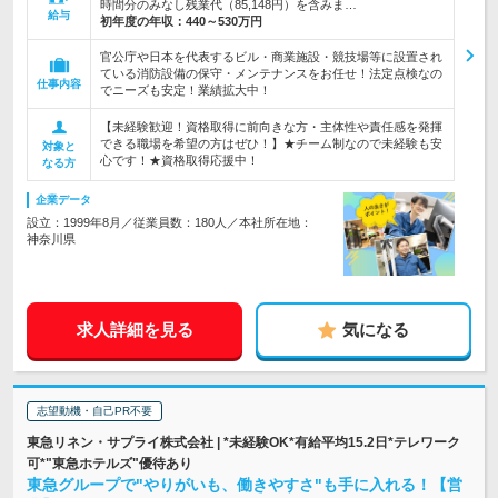
時間分のみなし残業代（85,148円）を含みま…
給与
初年度の年収：
440～530万円
官公庁や日本を代表するビル・商業施設・競技場等に設置され
ている消防設備の保守・メンテナンスをお任せ！法定点検なの
仕事内容
でニーズも安定！業績拡大中！
【未経験歓迎！資格取得に前向きな方・主体性や責任感を発揮
できる職場を希望の方はぜひ！】★チーム制なので未経験も安
対象と
心です！★資格取得応援中！
なる方
企業データ
設立：1999年8月／従業員数：180人／本社所在地：
神奈川県
求人詳細を見る
気になる
志望動機・自己PR不要
東急リネン・サプライ株式会社 | *未経験OK*有給平均15.2日*テレワーク
可*"東急ホテルズ"優待あり
東急グループで"やりがいも、働きやすさ"も手に入れる！【営