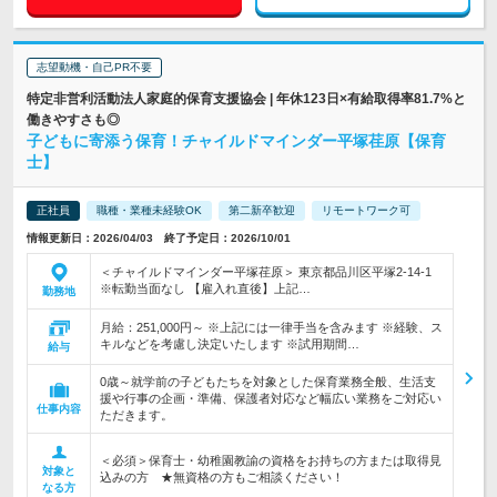
志望動機・自己PR不要
特定非営利活動法人家庭的保育支援協会 | 年休123日×有給取得率81.7%と
働きやすさも◎
子どもに寄添う保育！チャイルドマインダー平塚荏原【保育
士】
正社員
職種・業種未経験OK
第二新卒歓迎
リモートワーク可
情報更新日：2026/04/03 終了予定日：2026/10/01
＜チャイルドマインダー平塚荏原＞ 東京都品川区平塚2-14-1
※転勤当面なし 【雇入れ直後】上記…
勤務地
月給：251,000円～ ※上記には一律手当を含みます ※経験、ス
キルなどを考慮し決定いたします ※試用期間…
給与
0歳～就学前の子どもたちを対象とした保育業務全般、生活支
援や行事の企画・準備、保護者対応など幅広い業務をご対応い
仕事内容
ただきます。
＜必須＞保育士・幼稚園教諭の資格をお持ちの方または取得見
対象と
込みの方 ★無資格の方もご相談ください！
なる方