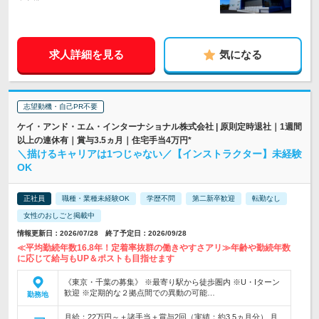
求人詳細を見る
気になる
志望動機・自己PR不要
ケイ・アンド・エム・インターナショナル株式会社 | 原則定時退社｜1週間
以上の連休有｜賞与3.5ヵ月｜住宅手当4万円*
＼描けるキャリアは1つじゃない／【インストラクター】未経験
OK
正社員
職種・業種未経験OK
学歴不問
第二新卒歓迎
転勤なし
女性のおしごと掲載中
情報更新日：2026/07/28 終了予定日：2026/09/28
≪平均勤続年数16.8年！定着率抜群の働きやすさアリ≫年齢や勤続年数
に応じて給与もUP＆ポストも目指せます
《東京・千葉の募集》 ※最寄り駅から徒歩圏内 ※U・Iターン
歓迎 ※定期的な２拠点間での異動の可能…
勤務地
月給：22万円～＋諸手当＋賞与2回（実績：約3.5ヵ月分） 月