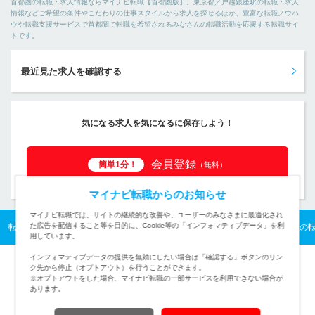
首都圏の転職・求人情報ならマイナビ転職【首都圏版】。東京都／戸越銀座駅の転職・求人
情報などご希望の条件やこだわりの仕事スタイルから求人を探せるほか、豊富な転職ノウハ
ウや転職支援サービスで首都圏で転職を希望されるみなさんの転職活動を応援する転職サイ
トです。
最近見た求人を確認する
気になる求人を気になるに保存しよう！
会員登録
簡単1分！
（無料）
マイナビ転職からのお知らせ
マイナビ転職では、サイトの継続的な改善や、ユーザーのみなさまに最適化され
た広告を配信すること等を目的に、Cookie等の「インフォマティブデータ」を利
転職TOP
首都圏の転職・求人情報TOP
東京都の転職・求人一覧
品川区の
用しています。
インフォマティブデータの提供を無効にしたい場合は「確認する」ボタンのリン
ク先から停止（オプトアウト）を行うことができます。
※オプトアウトをした場合、マイナビ転職の一部サービスを利用できない場合が
あります。
TOPページへ