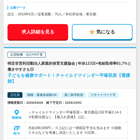
企業データ
設立：2010年5月／従業員数：70人／本社所在地：東京都
求人詳細を見る
気になる
志望動機・自己PR不要
特定非営利活動法人家庭的保育支援協会 | 年休123日×有給取得率81.7%と
働きやすさも◎
子どもを健康サポート！チャイルドマインダー平塚荏原【看護
師】
正社員
職種・業種未経験OK
第二新卒歓迎
リモートワーク可
情報更新日：2026/04/09 終了予定日：2026/10/01
＜チャイルドマインダー平塚荏原＞ 東京都品川区平塚2-14-1
※転勤当面なし 【雇入れ直後】上記…
勤務地
月給268,000円～ ※上記には一律固定手当を含みます ※経験、
スキルなどを考慮し決定いたします ※試用…
給与