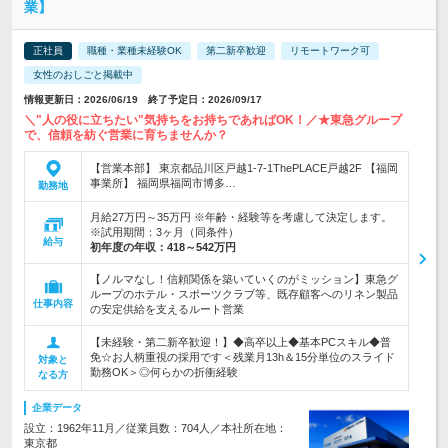
業】
正社員
職種・業種未経験OK
第二新卒歓迎
リモートワーク可
女性のおしごと掲載中
情報更新日：2026/06/19 終了予定日：2026/09/17
＼"人の役に立ちたい"気持ちをお持ちであればOK！／★東急グループ
で、信頼を紡ぐ営業に育ちませんか？
【営業本部】 東京都品川区戸越1-7-1ThePLACE戸越2F 【福岡
事業所】 福岡県福岡市博多…
勤務地
月給27万円～35万円 ※年齢・経験等を考慮して決定します。
※試用期間：3ヶ月（同条件）
給与
初年度の年収：
418～542万円
【ノルマなし！信頼関係を築いていくのがミッション】東急グ
ループのホテル・スポーツクラブ等、既存顧客へのリネン製品
仕事内容
の安定供給を支えるルート営業
【未経験・第二新卒歓迎！】◆高卒以上◆基本PCスキル◆普
免☆お人柄重視の採用です＜残業月13h＆15分単位のスライド
対象と
勤務OK＞◎何らかの折衝経験
なる方
企業データ
設立：1962年11月／従業員数：704人／本社所在地：
東京都