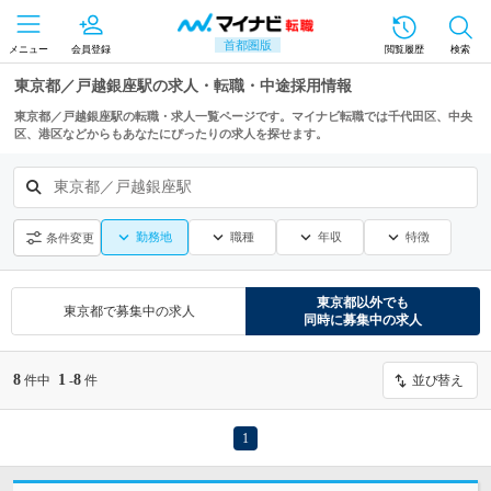
首都圏版
メニュー
会員登録
閲覧履歴
検索
東京都／戸越銀座駅の求人・転職・中途採用情報
東京都／戸越銀座駅の転職・求人一覧ページです。マイナビ転職では千代田区、中央
区、港区などからもあなたにぴったりの求人を探せます。
東京都／戸越銀座駅
勤務地
職種
年収
特徴
条件変更
東京都
以外でも
東京都
で募集中の求人
同時に募集中の求人
8
1
8
件中
-
件
並び替え
1