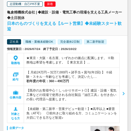
志望動機・自己PR不要
亀倉精機株式会社 | ◆建設・設備・電気工事の現場を支える工具メーカー
◆土日祝休
日本のものづくりを支える【ルート営業】◆未経験スタート歓
迎
正社員
職種・業種未経験OK
完全週休2日制
第二新卒歓迎
情報更新日：2026/07/24 終了予定日：2026/10/22
★東京・大阪・名古屋、いずれかの拠点に配属します。 ※勤
務地は希望を考慮します。 【 東京支店 】…
勤務地
【 月給24万円～32万7,000円＋諸手当＋賞与(年2回) 】 ※経
験・スキル・年齢などを考慮して、決定いたし…
給与
初年度の年収：
360～490万円
【既存のお客様中心！しっかりサポート◎】建設・設備・電気
工事などの現場で使用される自社製品『油圧工具』を付き合い
仕事内容
の長い代理店へ提案します。
【未経験・第二新卒・営業デビュー歓迎！】■高卒以上 ■要普
免（AT可） ◎前向きに取り組める方、コミュニケーションを
対象と
大切にできる方など歓迎♪
なる方
企業データ