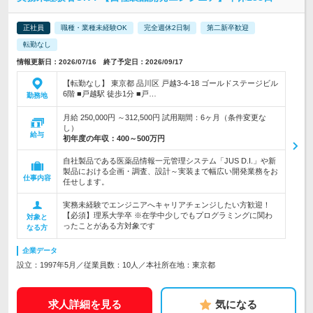
正社員
職種・業種未経験OK
完全週休2日制
第二新卒歓迎
転勤なし
情報更新日：2026/07/16 終了予定日：2026/09/17
【転勤なし】 東京都 品川区 戸越3-4-18 ゴールドステージビル
6階 ■戸越駅 徒歩1分 ■戸…
勤務地
月給 250,000円 ～312,500円 試用期間：6ヶ月（条件変更な
し）
給与
初年度の年収：
400～500万円
自社製品である医薬品情報一元管理システム「JUS D.I.」や新
製品における企画・調査、設計～実装まで幅広い開発業務をお
仕事内容
任せします。
実務未経験でエンジニアへキャリアチェンジしたい方歓迎！
【必須】理系大学卒 ※在学中少しでもプログラミングに関わ
対象と
ったことがある方対象です
なる方
企業データ
設立：1997年5月／従業員数：10人／本社所在地：東京都
求人詳細を見る
気になる