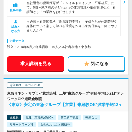
当社運営の認可保育所「チャイルドマインダー平塚荏原」に
て、0歳～就学前の子どもたちの体調管理や衛生管理など、看
仕事内容
護師としての業務をお任せします
＜必須＞看護師資格（准看護師不可） 子供たちが体調管理や
身体について楽しく学べる環境を作り出すお仕事を一緒にやり
対象と
ませんか？
なる方
企業データ
設立：2010年5月／従業員数：70人／本社所在地：東京都
求人詳細を見る
気になる
志望動機・自己PR不要
東急リネン・サプライ株式会社 | 上場*東急グループ*有給平均15.2日*テレ
ワークOK*退職金制度
《東京》安定の東急グループ【営業】未経験OK*残業平均13h
正社員
職種・業種未経験OK
第二新卒歓迎
転勤なし
リモートワーク可
女性のおしごと掲載中
情報更新日：2026/06/03 終了予定日：2026/11/19