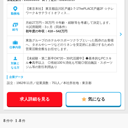
【東京本社】 東京都品川区戸越1-7-1ThePLACE戸越2F ☆テレ
ワーク＆サテライトオフィス…
勤務地
月給27万円～35万円 ※年齢・経験等を考慮して決定します。
※試用期間：3ヶ月（同条件）
給与
初年度の年収：
418～542万円
東急グループのホテルやスポーツクラブといった既存のお客様
へ、タオルやシーツなどのリネンを安定的にお届けするための
仕事内容
営業活動全般をお任せします。
【未経験・第二新卒OK*20～30代活躍中】◆基本的なPCスキ
ル◆高卒以上 ◎有給100％消化も可能◎宿泊施設・スポーツ
対象と
ジム等の割引利用あり
なる方
企業データ
設立：1962年11月／従業員数：751人／本社所在地：東京都
求人詳細を見る
気になる
8
1
8
件中
-
件