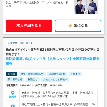
設立：1968年4月／従業員数：42人／本社所在地：新
潟県
求人詳細を見る
気になる
志望動機・自己PR不要
株式会社アイタン | 賞与年4回＆福利厚生充実／2年目で年収500万円も目
指せます！
消防設備等の防災インフラ【点検スタッフ】★国家資格取得支
援有
正社員
職種・業種未経験OK
完全週休2日制
学歴不問
第二新卒歓迎
転勤なし
女性のおしごと掲載中
情報更新日：2026/07/31 終了予定日：2026/10/29
★東京・神奈川・名古屋の各拠点に配属！ 本社／神奈川県川
崎市中原区上小田中2-7-2 品川支店／東…
勤務地
月給37万円以上＋賞与＋各種手当 残業月平均10時間程度。 40