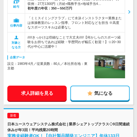
収例：27万1300円（月給+職務手当+地域手当4…
給与
初年度の年収：
350～550万円
「ミミスイミングクラブ」にて水泳インストラクター業務また
は体操教室のレッスン指導、フロント対応などを担当 ※高度
仕事内容
なスポーツスキルは必要なし
/////きっかけは些細なことで大丈夫/////【何かしらのスポーツ経
験をお持ちであれば経験・学歴問わず幅広く歓迎！】☆20~30
対象と
代が中心に活躍中！
なる方
企業データ
設立：1983年4月／従業員数：80人／本社所在地：東
京都
求人詳細を見る
気になる
日本ユースウェアシステム株式会社 | 業界シェアトップクラス◇9日間連続
休みが年3回！平均残業20時間
実務未経験者OK！【自社製品開発エンジニア】年休133日