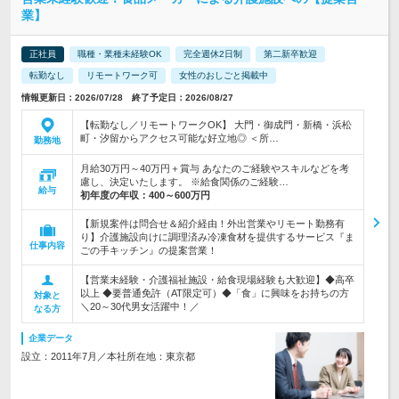
業】
正社員
職種・業種未経験OK
完全週休2日制
第二新卒歓迎
転勤なし
リモートワーク可
女性のおしごと掲載中
情報更新日：2026/07/28 終了予定日：2026/08/27
【転勤なし／リモートワークOK】 大門・御成門・新橋・浜松
町・汐留からアクセス可能な好立地◎ ＜所…
勤務地
月給30万円～40万円＋賞与 あなたのご経験やスキルなどを考
慮し、決定いたします。 ※給食関係のご経験…
給与
初年度の年収：
400～600万円
【新規案件は問合せ＆紹介経由！外出営業やリモート勤務有
り】介護施設向けに調理済み冷凍食材を提供するサービス『ま
仕事内容
ごの手キッチン』の提案営業！
【営業未経験・介護福祉施設・給食現場経験も大歓迎】◆高卒
以上 ◆要普通免許（AT限定可）◆「食」に興味をお持ちの方
対象と
＼20～30代男女活躍中！／
なる方
企業データ
設立：2011年7月／本社所在地：東京都