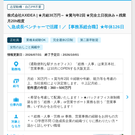
志望動機・自己PR不要
株式会社AXIDEA | ★月給30万円～ ★賞与年2回 ★完全土日祝休み＋残業
月20h程度
＼急成長ベンチャーで活躍！／【事務系総合職】★年休126日
正社員
業種未経験OK
完全週休2日制
第二新卒歓迎
女性のおしごと掲載中
情報更新日：2026/07/31 終了予定日：2026/10/01
《通勤便利な駅チカオフィス》 「総務・人事」は東京本社、
「営業事務」は10月にOPENする大阪支店…
勤務地
月給：30万円～＋賞与年2回 ※経験や年齢、能力等を考慮の
上、当社規程により決定致します。 ※上記月給…
給与
初年度の年収：
360～500万円
＜希望を考慮して配属いたします！＞★バックオフィス体制構
築を担う「総務・人事」or営業サポート業務を担う「営業事
仕事内容
務」いずれかをお任せします！
＜＊総務・人事・労務 or 事務、営業事務の経験をお持ちの方
＊＞ ◎学歴不問 ◎急成長企業の組織づくりに携わりたい方＊
対象と
温かく話しやすい職場
なる方