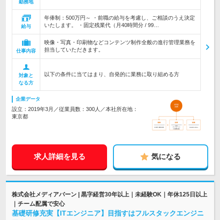
勤務地
年俸制：500万円～ ・前職の給与を考慮し、ご相談のうえ決定
いたします。 ・固定残業代（月40時間分 / 99…
給与
映像・写真・印刷物などコンテンツ制作全般の進行管理業務を
担当していただきます。
仕事内容
以下の条件に当てはまり、自発的に業務に取り組める方
対象と
なる方
企業データ
設立：2019年3月／従業員数：300人／本社所在地：
東京都
求人詳細を見る
気になる
株式会社メディアバーン | 黒字経営30年以上｜未経験OK｜年休125日以上
｜チーム配属で安心
基礎研修充実【ITエンジニア】目指すはフルスタックエンジニ