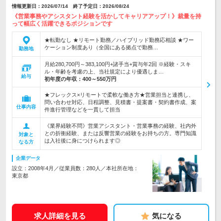
情報更新日：2026/07/14 終了予定日：2026/08/24
《営業事務やアシスタント経験を活かしてキャリアアップ！》裁量を持
って幅広く活躍できるポジションです
★転勤なし ★リモート勤務／ハイブリッド勤務応相談 ★ワー
ケーション制度あり（全国にある拠点で勤務…
勤務地
月給280,700円～383,100円+諸手当+賞与年2回 ※経験・スキ
ル・年齢を考慮の上、当社規定により優遇しま…
給与
初年度の年収：
400～550万円
★フレックス×リモートで柔軟な働き方★営業担当と連携し、
問い合わせ対応、日程調整、見積書・提案書・契約書作成、案
仕事内容
件進行管理などを一貫して担当
《業界経験不問》営業アシスタント・営業事務の経験、社内外
との折衝経験、または反響営業の経験をお持ちの方。専門知識
対象と
は入社後に身につけられます◎
なる方
企業データ
設立：2008年4月／従業員数：280人／本社所在地：
東京都
求人詳細を見る
気になる