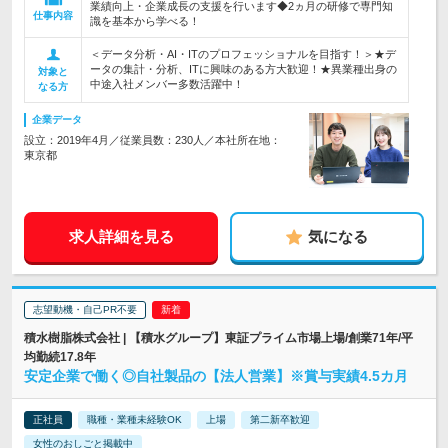
業績向上・企業成長の支援を行います◆2ヵ月の研修で専門知
仕事内容
識を基本から学べる！
＜データ分析・AI・ITのプロフェッショナルを目指す！＞★デ
ータの集計・分析、ITに興味のある方大歓迎！★異業種出身の
対象と
中途入社メンバー多数活躍中！
なる方
企業データ
設立：2019年4月／従業員数：230人／本社所在地：
東京都
求人詳細を見る
気になる
志望動機・自己PR不要
積水樹脂株式会社 | 【積水グループ】東証プライム市場上場/創業71年/平
均勤続17.8年
安定企業で働く◎自社製品の【法人営業】※賞与実績4.5カ月
正社員
職種・業種未経験OK
上場
第二新卒歓迎
女性のおしごと掲載中