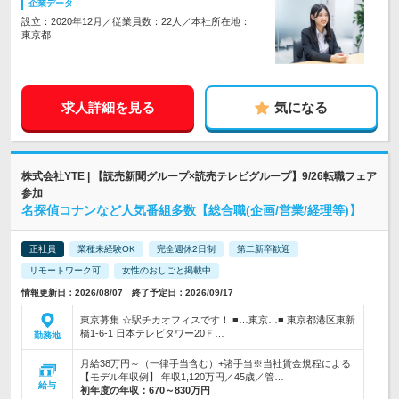
企業データ
設立：2020年12月／従業員数：22人／本社所在地：
東京都
求人詳細を見る
気になる
株式会社YTE | 【読売新聞グループ×読売テレビグループ】9/26転職フェア
参加
名探偵コナンなど人気番組多数【総合職(企画/営業/経理等)】
正社員
業種未経験OK
完全週休2日制
第二新卒歓迎
リモートワーク可
女性のおしごと掲載中
情報更新日：2026/08/07 終了予定日：2026/09/17
東京募集 ☆駅チカオフィスです！ ■…東京…■ 東京都港区東新
橋1-6-1 日本テレビタワー20Ｆ…
勤務地
月給38万円～（一律手当含む）+諸手当※当社賃金規程による
【モデル年収例】 年収1,120万円／45歳／管…
給与
初年度の年収：
670～830万円