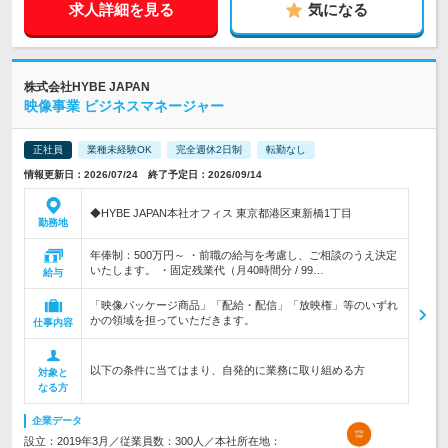
求人詳細を見る
気になる
株式会社HYBE JAPAN
映像事業 ビジネスマネージャー
正社員
業種未経験OK
完全週休2日制
転勤なし
情報更新日：2026/07/24 終了予定日：2026/09/14
◆HYBE JAPAN本社オフィス 東京都港区東新橋1丁目
勤務地
年俸制：500万円～ ・前職の給与を考慮し、ご相談のうえ決定
いたします。 ・固定残業代（月40時間分 / 99…
給与
「映像パッケージ商品」「配給・配信」「放映権」等のいずれ
かの領域を担っていただきます。
仕事内容
以下の条件に当てはまり、自発的に業務に取り組める方
対象と
なる方
企業データ
設立：2019年3月／従業員数：300人／本社所在地：