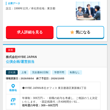
企業データ
設立：1998年12月／本社所在地：東京都
求人詳細を見る
気になる
株式会社HYBE JAPAN
公演企画/運営担当
正社員
上場
完全週休2日制
学歴不問
転勤なし
情報更新日：2026/08/04 終了予定日：2026/10/05
◆HYBE JAPAN本社オフィス 東京都港区東新橋1丁目
勤務地
年俸制：309万円～ ・前職の給与を考慮し、ご相談のうえ決定
いたします。 ・固定残業代（月40時間分 / 61…
給与
初年度の年収：
309～600万円