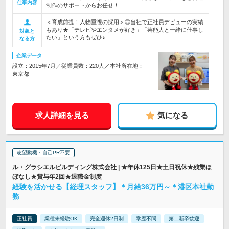
仕事内容
制作のサポートからお任せ！
＜育成前提！人物重視の採用＞◎当社で正社員デビューの実績
もあり★「テレビやエンタメが好き」「芸能人と一緒に仕事し
対象と
たい」という方もぜひ♪
なる方
企業データ
設立：2015年7月／従業員数：220人／本社所在地：
東京都
求人詳細を見る
気になる
志望動機・自己PR不要
ル・グラシエルビルディング株式会社 | ★年休125日★土日祝休★残業ほ
ぼなし★賞与年2回★退職金制度
経験を活かせる【経理スタッフ】＊月給36万円～＊港区本社勤
務
正社員
業種未経験OK
完全週休2日制
学歴不問
第二新卒歓迎