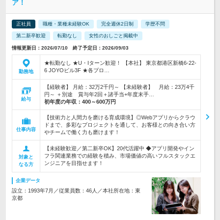
ア！
正社員
職種・業種未経験OK
完全週休2日制
学歴不問
第二新卒歓迎
転勤なし
女性のおしごと掲載中
情報更新日：2026/07/10 終了予定日：2026/09/03
★転勤なし ★U・Iターン歓迎！ 【本社】 東京都港区新橋6-22-
6 JOYOビル3F ★各プロ…
勤務地
【経験者】 月給：32万2千円～ 【未経験者】 月給：23万4千
円～ ＋別途 賞与年2回＋諸手当+年度末手…
給与
初年度の年収：
400～600万円
【技術力と人間力を磨ける育成環境】◎Webアプリからクラウ
ドまで、多彩なプロジェクトを通して、お客様との向き合い方
仕事内容
やチームで働く力も磨けます！
【未経験歓迎／第二新卒OK】20代活躍中 ◆アプリ開発やイン
フラ関連業務での経験を積み、市場価値の高いフルスタックエ
対象と
ンジニアを目指せます！
なる方
企業データ
設立：1993年7月／従業員数：46人／本社所在地：東
京都