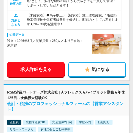
塔”として、多様な建物の着工から完成までを一貫して管理・
仕事内容
サポートしていただきます！
【未経験者】◆高卒以上／【経験者】施工管理経験、1級建築
施工管理技士保有者は条件を優遇し、即戦力としてお迎えしま
対象と
す★20～30代も活躍中！
なる方
企業データ
設立：1946年8月／従業員数：260人／本社所在地：
東京都
求人詳細を見る
気になる
RSM汐留パートナーズ株式会社 | ★フレックス★ハイブリッド勤務★年休
125日～★業界未経験OK！
会計・税務のプロフェッショナルファームの【営業アシスタン
ト】
正社員
業種未経験OK
完全週休2日制
学歴不問
転勤なし
リモートワーク可
女性のおしごと掲載中