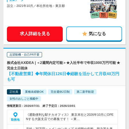
設立：2021年10月／本社所在地：東京都
求人詳細を見る
気になる
志望動機・自己PR不要
株式会社AXIDEA | ＜2週間内定可能＞★入社半年で年収1000万円可能 ★
完全土日祝休
【不動産営業】◆年間休日126日◆経験を活かして月収40万円
も可
正社員
業種未経験OK
完全週休2日制
第二新卒歓迎
女性のおしごと掲載中
情報更新日：2026/07/31 終了予定日：2026/10/01
《通勤便利な駅チカオフィス》 東京本社と2026年10月にOPE
Nする大阪支店での募集です！ ＜東…
勤務地
月給：30万円～＋インセンティブ ※経験や年齢、能力等を考