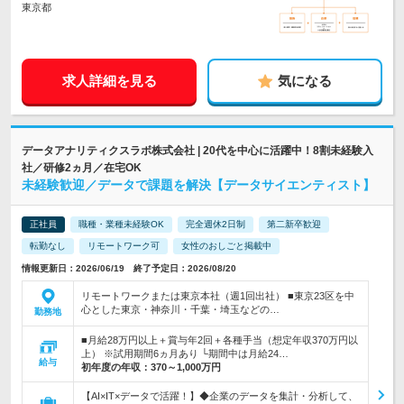
東京都
求人詳細を見る
気になる
データアナリティクスラボ株式会社 | 20代を中心に活躍中！8割未経験入
社／研修2ヵ月／在宅OK
未経験歓迎／データで課題を解決【データサイエンティスト】
正社員
職種・業種未経験OK
完全週休2日制
第二新卒歓迎
転勤なし
リモートワーク可
女性のおしごと掲載中
情報更新日：2026/06/19 終了予定日：2026/08/20
リモートワークまたは東京本社（週1回出社） ■東京23区を中
心とした東京・神奈川・千葉・埼玉などの…
勤務地
■月給28万円以上＋賞与年2回＋各種手当（想定年収370万円以
上） ※試用期間6ヵ月あり └期間中は月給24…
給与
初年度の年収：
370～1,000万円
【AI×IT×データで活躍！】◆企業のデータを集計・分析して、