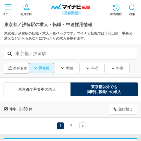
首都圏版
メニュー
会員登録
閲覧履歴
検索
東京都／汐留駅の求人・転職・中途採用情報
東京都／汐留駅の転職・求人一覧ページです。マイナビ転職では千代田区、中央区、
港区などからもあなたにぴったりの求人を探せます。
東京都／汐留駅
勤務地
職種
年収
特徴
条件変更
東京都
以外でも
東京都
で募集中の求人
同時に募集中の求人
69
1
50
件中
-
件
並び替え
1
2