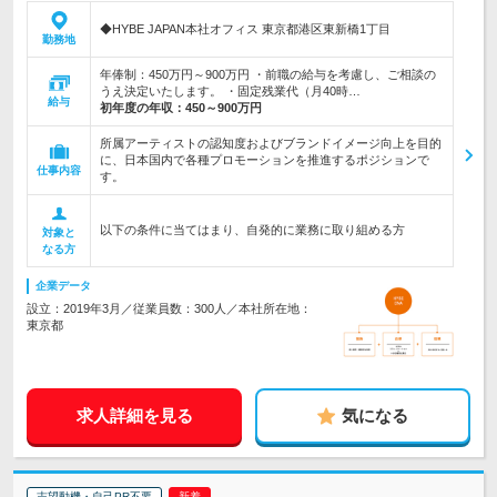
◆HYBE JAPAN本社オフィス 東京都港区東新橋1丁目
勤務地
年俸制：450万円～900万円 ・前職の給与を考慮し、ご相談の
うえ決定いたします。 ・固定残業代（月40時…
給与
初年度の年収：
450～900万円
所属アーティストの認知度およびブランドイメージ向上を目的
に、日本国内で各種プロモーションを推進するポジションで
仕事内容
す。
以下の条件に当てはまり、自発的に業務に取り組める方
対象と
なる方
企業データ
設立：2019年3月／従業員数：300人／本社所在地：
東京都
求人詳細を見る
気になる
志望動機・自己PR不要