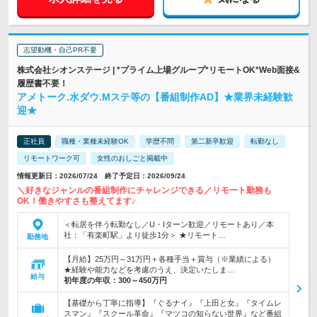
志望動機・自己PR不要
株式会社シオンステージ | *プライム上場グループ*リモートOK*Web面接&
履歴書不要！
アメトーク.水ダウ.Mステ等の【番組制作AD】★業界未経験歓
迎★
正社員
職種・業種未経験OK
学歴不問
第二新卒歓迎
転勤なし
リモートワーク可
女性のおしごと掲載中
情報更新日：2026/07/24 終了予定日：2026/09/24
＼好きなジャンルの番組制作にチャレンジできる／リモート勤務も
OK！働きやすさも整えてます♪
＜転居を伴う転勤なし／U・Iターン歓迎／リモートあり／本
社：「有楽町駅」より徒歩1分＞ ★リモート…
勤務地
【月給】25万円～31万円＋各種手当＋賞与（※業績による）
★経験や能力などを考慮のうえ、決定いたしま…
給与
初年度の年収：
300～450万円
【基礎から丁寧に指導】『ぐるナイ』『上田と女』『タイムレ
スマン』『スクール革命』『マツコの知らない世界』など番組