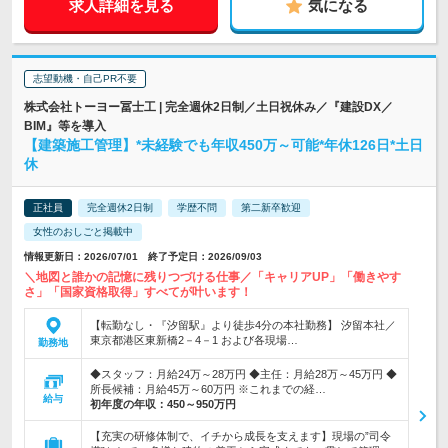
求人詳細を見る
気になる
志望動機・自己PR不要
株式会社トーヨー冨士工 | 完全週休2日制／土日祝休み／『建設DX／
BIM』等を導入
【建築施工管理】*未経験でも年収450万～可能*年休126日*土日
休
正社員
完全週休2日制
学歴不問
第二新卒歓迎
女性のおしごと掲載中
情報更新日：2026/07/01 終了予定日：2026/09/03
＼地図と誰かの記憶に残りつづける仕事／「キャリアUP」「働きやす
さ」「国家資格取得」すべてが叶います！
【転勤なし・『汐留駅』より徒歩4分の本社勤務】 汐留本社／
東京都港区東新橋2－4－1 および各現場…
勤務地
◆スタッフ：月給24万～28万円 ◆主任：月給28万～45万円 ◆
所長候補：月給45万～60万円 ※これまでの経…
給与
初年度の年収：
450～950万円
【充実の研修体制で、イチから成長を支えます】現場の”司令