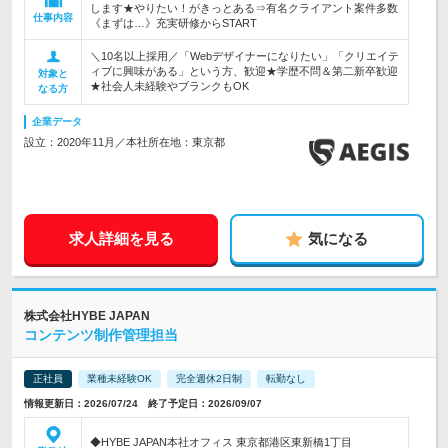
します★やりたい！がきっとある⇒有名クライアント案件多数
仕事内容
《まずは…》充実研修からSTART
＼10名以上採用／「Webデザイナーになりたい」「クリエイテ
ィブに興味がある」という方、歓迎★学歴不問＆第二新卒歓迎
対象と
★社会人未経験やブランクもOK
なる方
企業データ
設立：2020年11月／本社所在地：東京都
求人詳細を見る
気になる
株式会社HYBE JAPAN
コンテンツ制作管理担当
正社員
業種未経験OK
完全週休2日制
転勤なし
情報更新日：2026/07/24 終了予定日：2026/09/07
◆HYBE JAPAN本社オフィス 東京都港区東新橋1丁目