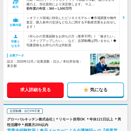
慮の上、当社規程により決定致します。 ※上…
給与
初年度の年収：
360～1,500万円
＜オフィス領域に特化したビジネスモデル＞◆市場調査や物件
査定、購入条件の交渉など仕入に関する不動産営業をお任せし
仕事内容
ます！
《何らかの営業経験をお持ちの方（業界不問）》「稼ぎたい」
「ステップアップしたい」…など、志望動機は問いません！◆
対象と
宅建資格をお持ちの方は尚歓迎
なる方
企業データ
設立：2020年12月／従業員数：22人／本社所在地：
東京都
求人詳細を見る
気になる
志望動機・自己PR不要
グローバルキッチン株式会社 | ＊リモート併用OK ＊年休121日以上 ＊男
性活躍中＊残業月20h以内
営業未経験歓迎！食品メーカーによる介護施設への【提案営