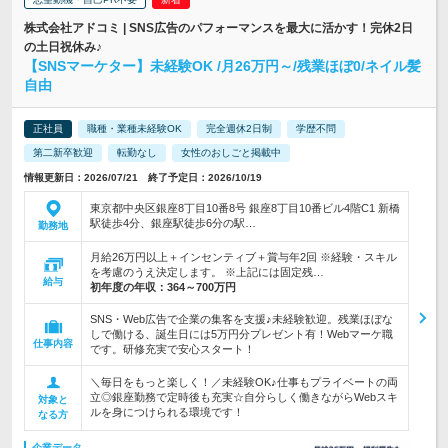
株式会社アドコミ | SNS広告のパフォーマンスを最大に活かす！完休2日
の土日祝休み♪
【SNSマーケター】未経験OK /月26万円～/残業ほぼ0/ネイル髪
自由
正社員
職種・業種未経験OK
完全週休2日制
学歴不問
第二新卒歓迎
転勤なし
女性のおしごと掲載中
情報更新日：2026/07/21 終了予定日：2026/10/19
東京都中央区銀座8丁目10番8号 銀座8丁目10番ビル4階C1 新橋
駅徒歩4分、銀座駅徒歩6分の駅…
勤務地
月給26万円以上＋インセンティブ＋賞与年2回 ※経験・スキル
を考慮のうえ決定します。 ※上記には固定残…
給与
初年度の年収：
364～700万円
SNS・Web広告で企業の集客を支援♪未経験歓迎。残業ほぼな
しで働ける、誕生日には5万円分プレゼント有！Webマーケ職
仕事内容
です。研修充実で安心スタート！
＼毎日をもっと楽しく！／未経験OK♪仕事もプライベートの両
立◎銀座勤務で定時後も充実☆自分らしく働きながらWebスキ
対象と
ルを身につけられる環境です！
なる方
企業データ