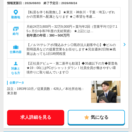
情報更新日：2026/08/03 終了予定日：2026/08/24
【転居を伴う転勤無し】 ★東京・神奈川・千葉・埼玉いずれ
かの営業所へ配属となります ★ご希望を考慮…
勤務地
月給24万3,800円～32万9,000円＋賞与年2回（営業平均で計7.1
5ヶ月分/令和7年度の支給実績） ★上記には…
給与
初年度の年収：
380～500万円
【ノルマ/テレアポ/飛込みナシ◎既存法人顧客中心】◆ビルの
照明器具などの提案営業をお任せします★完全週休2日制★残
仕事内容
業はあっても1日1時間程度
【正社員デビュー・第二新卒も歓迎】◆35歳以下の方◆要普免
★19：00にはPCがシャットダウン！社員全員が働きやすい環
対象と
境作りに取り組んでいます◎
なる方
企業データ
設立：1953年10月／従業員数：428人／本社所在地：
東京都
求人詳細を見る
気になる