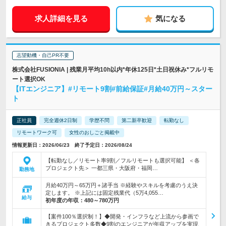
求人詳細を見る
気になる
志望動機・自己PR不要
株式会社FUSIONIA | 残業月平均10h以内*年休125日*土日祝休み*フルリモ
ート選択OK
【ITエンジニア】#リモート9割#前給保証#月給40万円～スター
ト
正社員
完全週休2日制
学歴不問
第二新卒歓迎
転勤なし
リモートワーク可
女性のおしごと掲載中
情報更新日：2026/06/23 終了予定日：2026/08/24
【転勤なし／リモート率9割／フルリモートも選択可能】 ＜各
プロジェクト先＞ 一都三県・大阪府・福岡…
勤務地
月給40万円～65万円＋諸手当 ※経験やスキルを考慮のうえ決
定します。 ※上記には固定残業代（5万4,055…
給与
初年度の年収：
480～780万円
【案件100％選択制！】◆開発・インフラなど上流から参画で
きるプロジェクト多数◆9割のエンジニアが年収アップを実現