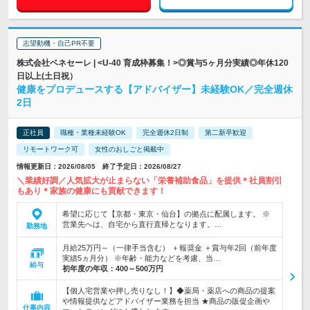
志望動機・自己PR不要
株式会社ベネセーレ | <U-40 育成枠募集！>◎賞与5ヶ月分実績◎年休120
日以上(土日祝）
健康をプロデュースする【アドバイザー】未経験OK／完全週休
2日
正社員
職種・業種未経験OK
完全週休2日制
第二新卒歓迎
リモートワーク可
女性のおしごと掲載中
情報更新日：2026/08/05 終了予定日：2026/08/27
＼業績好調／人気拡大が止まらない「栄養補助食品」を提供＊社員割引
もあり＊家族の健康にも貢献できます！
希望に応じて【京都・東京・仙台】の拠点に配属します。 ※
営業先へは、自宅から直行直帰となります。…
勤務地
月給25万円～（一律手当含む） ＋報奨金 ＋賞与年2回（前年度
実績5ヵ月分） ※年齢・能力などを考慮、当…
給与
初年度の年収：
400～500万円
【個人宅営業や押し売りなし！】◆薬局・薬店への商品の提案
や情報提供などアドバイザー業務を担当 ★商品の販促企画や
仕事内容