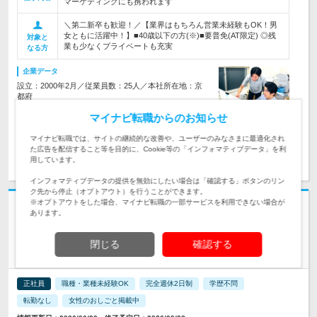
マーケティングにも携われます
＼第二新卒も歓迎！／【業界はもちろん営業未経験もOK！男
女ともに活躍中！】■40歳以下の方(※)■要普免(AT限定) ◎残
対象と
業も少なくプライベートも充実
なる方
企業データ
設立：2000年2月／従業員数：25人／本社所在地：京
都府
マイナビ転職からのお知らせ
マイナビ転職では、サイトの継続的な改善や、ユーザーのみなさまに最適化され
た広告を配信すること等を目的に、Cookie等の「インフォマティブデータ」を利
求人詳細を見る
気になる
用しています。
インフォマティブデータの提供を無効にしたい場合は「確認する」ボタンのリン
ク先から停止（オプトアウト）を行うことができます。
※オプトアウトをした場合、マイナビ転職の一部サービスを利用できない場合が
志望動機・自己PR不要
あります。
ル・グラシエルビルディング株式会社 | ★年間休日125日★完全週休2日制
(土日祝休み) ★退職金制度
閉じる
確認する
自社保有ビルの【ビル管理業務スタッフ】★月給35万円～
正社員
職種・業種未経験OK
完全週休2日制
学歴不問
転勤なし
女性のおしごと掲載中