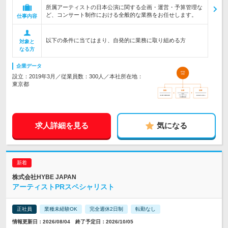
所属アーティストの日本公演に関する企画・運営・予算管理な
ど、コンサート制作における全般的な業務をお任せします。
仕事内容
以下の条件に当てはまり、自発的に業務に取り組める方
対象と
なる方
企業データ
設立：2019年3月／従業員数：300人／本社所在地：
東京都
求人詳細を見る
気になる
株式会社HYBE JAPAN
アーティストPRスペシャリスト
正社員
業種未経験OK
完全週休2日制
転勤なし
情報更新日：2026/08/04 終了予定日：2026/10/05