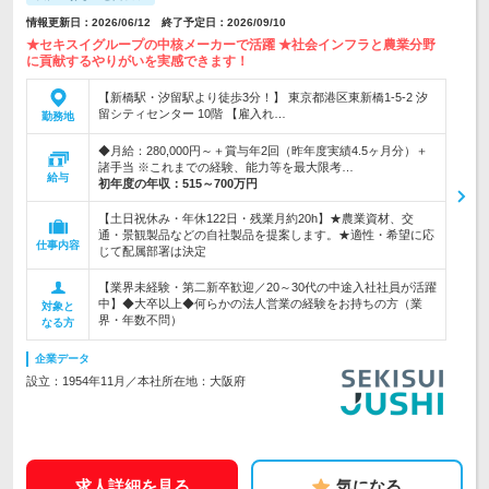
情報更新日：2026/06/12 終了予定日：2026/09/10
★セキスイグループの中核メーカーで活躍 ★社会インフラと農業分野
に貢献するやりがいを実感できます！
【新橋駅・汐留駅より徒歩3分！】 東京都港区東新橋1-5-2 汐
留シティセンター 10階 【雇入れ…
勤務地
◆月給：280,000円～＋賞与年2回（昨年度実績4.5ヶ月分）＋
諸手当 ※これまでの経験、能力等を最大限考…
給与
初年度の年収：
515～700万円
【土日祝休み・年休122日・残業月約20h】★農業資材、交
通・景観製品などの自社製品を提案します。★適性・希望に応
仕事内容
じて配属部署は決定
【業界未経験・第二新卒歓迎／20～30代の中途入社社員が活躍
中】◆大卒以上◆何らかの法人営業の経験をお持ちの方（業
対象と
界・年数不問）
なる方
企業データ
設立：1954年11月／本社所在地：大阪府
求人詳細を見る
気になる