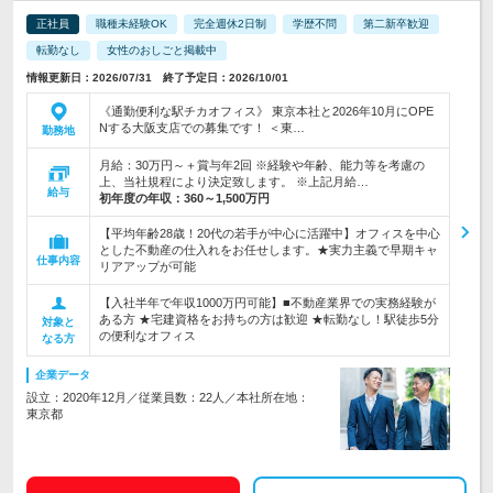
正社員
職種未経験OK
完全週休2日制
学歴不問
第二新卒歓迎
転勤なし
女性のおしごと掲載中
情報更新日：2026/07/31 終了予定日：2026/10/01
《通勤便利な駅チカオフィス》 東京本社と2026年10月にOPE
Nする大阪支店での募集です！ ＜東…
勤務地
月給：30万円～＋賞与年2回 ※経験や年齢、能力等を考慮の
上、当社規程により決定致します。 ※上記月給…
給与
初年度の年収：
360～1,500万円
【平均年齢28歳！20代の若手が中心に活躍中】オフィスを中心
とした不動産の仕入れをお任せします。★実力主義で早期キャ
仕事内容
リアアップが可能
【入社半年で年収1000万円可能】■不動産業界での実務経験が
ある方 ★宅建資格をお持ちの方は歓迎 ★転勤なし！駅徒歩5分
対象と
の便利なオフィス
なる方
企業データ
設立：2020年12月／従業員数：22人／本社所在地：
東京都