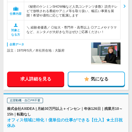
《秘密のケンミンSHOW極など人気コンテンツ多数》読売テレ
ビで放映される番組やアニメ等を取り扱い、幅広い事業を展
仕事内容
開！希望や適性に応じて配属します
＼ 経験者優遇／ ◎短大・専門卒・高専以上 ◎アニメやドラマ
対象と
など、エンタメが大好きな方はぜひご応募ください！
なる方
企業データ
設立：1970年5月／本社所在地：大阪府
求人詳細を見る
気になる
志望動機・自己PR不要
株式会社AXIDEA | 月給30万円以上＋インセン｜年休126日｜残業月10～
15h｜転勤なし
オフィス領域に特化！億単位の仕事ができる【仕入】★土日祝
休み