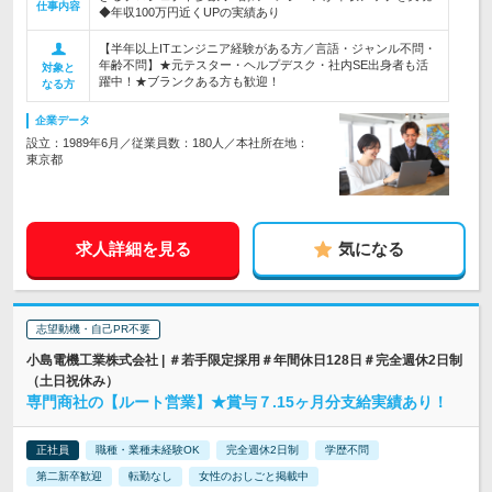
仕事内容
◆年収100万円近くUPの実績あり
【半年以上ITエンジニア経験がある方／言語・ジャンル不問・
年齢不問】★元テスター・ヘルプデスク・社内SE出身者も活
対象と
躍中！★ブランクある方も歓迎！
なる方
企業データ
設立：1989年6月／従業員数：180人／本社所在地：
東京都
求人詳細を見る
気になる
志望動機・自己PR不要
小島電機工業株式会社 | ＃若手限定採用＃年間休日128日＃完全週休2日制
（土日祝休み）
専門商社の【ルート営業】★賞与７.15ヶ月分支給実績あり！
正社員
職種・業種未経験OK
完全週休2日制
学歴不問
第二新卒歓迎
転勤なし
女性のおしごと掲載中