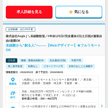
求人詳細を見る
気になる
志望動機・自己PR不要
株式会社Aegis | ＼未経験歓迎／#年休125日#完全週休2日(土日祝)#服装自
由#副業OK
未経験から“創る人”へ――【Webデザイナー】★フルリモート
OK
正社員
職種・業種未経験OK
完全週休2日制
学歴不問
第二新卒歓迎
転勤なし
リモートワーク可
女性のおしごと掲載中
情報更新日：2026/05/22 終了予定日：2026/08/20
＼転勤なし☆リモート＆フルリモート案件多数！／ 東京都・
大阪府・群馬県・茨城県・埼玉県・千葉県・神…
勤務地
月給：月給25万円～50万円＋インセンティブ ※年齢や経験、
能力などを考慮して決定します。 ※上記には…
給与
初年度の年収：
300～460万円
◎バナーの作成やサイト制作などのWebデザイン全般をお任せ