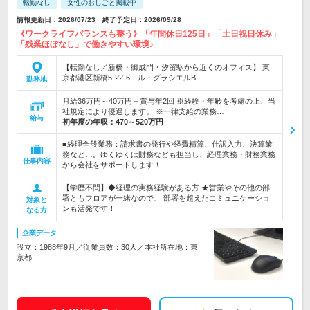
転勤なし
女性のおしごと掲載中
情報更新日：2026/07/23 終了予定日：2026/09/28
《ワークライフバランスも整う》「年間休日125日」「土日祝日休み」
「残業ほぼなし」で働きやすい環境♪
【転勤なし／新橋・御成門・汐留駅から近くのオフィス】 東
京都港区新橋5-22-6 ル・グラシエルB…
勤務地
月給36万円～40万円＋賞与年2回 ※経験・年齢を考慮の上、当
社規定により優遇します。 ※一律支給の業務…
給与
初年度の年収：
470～520万円
■経理全般業務：請求書の発行や経費精算、仕訳入力、決算業
務など…。ゆくゆくは財務なども担当し、経理業務・財務業務
仕事内容
から会社をサポートします！
【学歴不問】◆経理の実務経験がある方 ★営業やその他の部
署ともフロアが一緒なので、 部署を超えたコミュニケーショ
対象と
ンも活発です！
なる方
企業データ
設立：1988年9月／従業員数：30人／本社所在地：東
京都