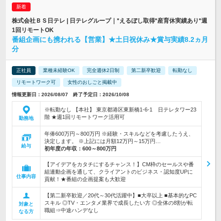
株式会社ＢＳ日テレ | 日テレグループ｜*えるぼし取得*産育休実績あり*週
1回リモートOK
番組企画にも携われる【営業】★土日祝休み★賞与実績8.2ヵ月
分
正社員
業種未経験OK
完全週休2日制
第二新卒歓迎
転勤なし
リモートワーク可
女性のおしごと掲載中
情報更新日：2026/08/07 終了予定日：2026/10/08
※転勤なし 【本社】 東京都港区東新橋1-6-1 日テレタワー23
階 ★週1回リモートワーク活用可
勤務地
年俸600万円～800万円 ※経験・スキルなどを考慮したうえ、
決定します。 ※上記には月額12万円～15万円…
給与
初年度の年収：
600～800万円
【アイデアをカタチにするチャンス！】CM枠のセールスや番
組連動企画を通して、クライアントのビジネス・認知度UPに
仕事内容
貢献！★番組の企画提案も大歓迎
【第二新卒歓迎／20代～30代活躍中】■大卒以上 ■基本的なPC
スキル ◎TV・エンタメ業界で成長したい方 ◎全体の8割が転
対象と
職組⇒中途ハンデなし
なる方