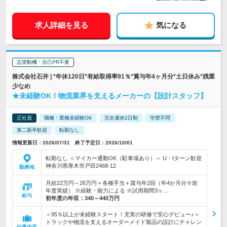
求人詳細を見る
気になる
志望動機・自己PR不要
株式会社石井 | *年休120日*有給取得率91％*賞与年4ヶ月分*土日休み*残業
少なめ
★未経験OK！物流業界を支えるメーカーの【設計スタッフ】
正社員
職種・業種未経験OK
完全週休2日制
学歴不問
第二新卒歓迎
転勤なし
情報更新日：2026/07/31 終了予定日：2026/10/01
転勤なし ＜マイカー通勤OK（駐車場あり）＞ U・Iターン歓迎
神奈川県厚木市戸田2468-12
勤務地
月給22万円～26万円＋各種手当＋賞与年2回（年4か月分※前
年度実績） ※経験・能力による ※試用期間3ヶ…
給与
初年度の年収：
340～440万円
＜95％以上が未経験スタート！充実の研修で安心デビュー♪＞
トラックや物流を支えるオーダーメイド製品の設計にチャレン
仕事内容