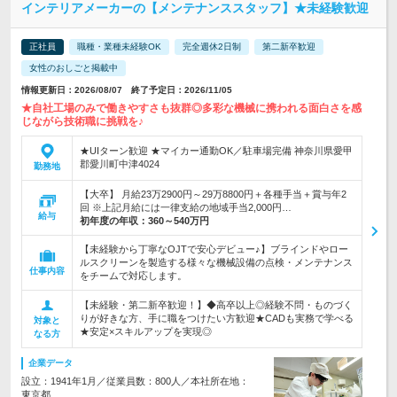
インテリアメーカーの【メンテナンススタッフ】★未経験歓迎
正社員
職種・業種未経験OK
完全週休2日制
第二新卒歓迎
女性のおしごと掲載中
情報更新日：2026/08/07 終了予定日：2026/11/05
★自社工場のみで働きやすさも抜群◎多彩な機械に携われる面白さを感
じながら技術職に挑戦を♪
★UIターン歓迎 ★マイカー通勤OK／駐車場完備 神奈川県愛甲
郡愛川町中津4024
勤務地
【大卒】 月給23万2900円～29万8800円＋各種手当＋賞与年2
回 ※上記月給には一律支給の地域手当2,000円…
給与
初年度の年収：
360～540万円
【未経験から丁寧なOJTで安心デビュー♪】ブラインドやロー
ルスクリーンを製造する様々な機械設備の点検・メンテナンス
仕事内容
をチームで対応します。
【未経験・第二新卒歓迎！】◆高卒以上◎経験不問・ものづく
りが好きな方、手に職をつけたい方歓迎★CADも実務で学べる
対象と
★安定×スキルアップを実現◎
なる方
企業データ
設立：1941年1月／従業員数：800人／本社所在地：
東京都