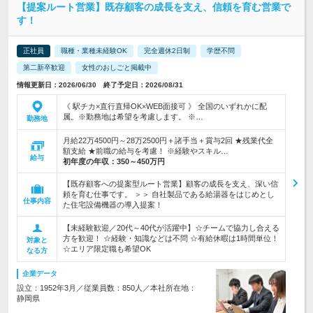
【提案ルート営業】既存顧客の成長を支え、信頼を育む営業で
す！
正社員
職種・業種未経験OK
完全週休2日制
学歴不問
第二新卒歓迎
女性のおしごと掲載中
情報更新日：2026/06/30 終了予定日：2026/08/31
《 駅チカ×直行直帰OK×WEB面接可 》 全国のいずれかに配
属。※勤務地は希望を考慮します。 ※…
勤務地
月給22万4500円～28万2500円＋諸手当＋賞与2回 ★残業代全
額支給 ★前職の給与を考慮！ ※経験やスキル…
給与
初年度の年収：
350～450万円
【既存顧客への提案型ルート営業】顧客の成長を支え、深い信
頼を育む仕事です。 ＞＞ 自社製品である給湯器をはじめとし
仕事内容
た住宅設備機器の導入提案！
【未経験歓迎／20代～40代が活躍中】☆チームで協力し合える
方を歓迎！ ☆経験・知識などは不問 ☆有給休暇は1時間単位！
対象と
☆エリア限定職も希望OK
なる方
企業データ
設立：1952年3月／従業員数：850人／本社所在地：
静岡県