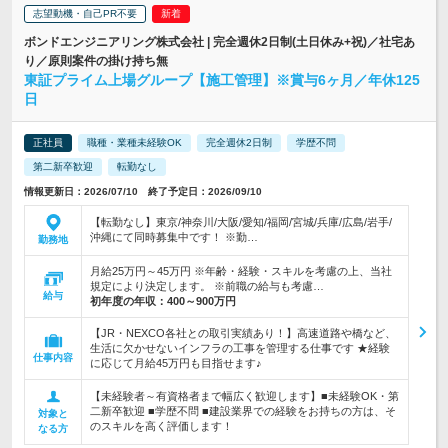
志望動機・自己PR不要
ボンドエンジニアリング株式会社 | 完全週休2日制(土日休み+祝)／社宅あ
り／原則案件の掛け持ち無
東証プライム上場グループ【施工管理】※賞与6ヶ月／年休125
日
正社員
職種・業種未経験OK
完全週休2日制
学歴不問
第二新卒歓迎
転勤なし
情報更新日：2026/07/10 終了予定日：2026/09/10
【転勤なし】東京/神奈川/大阪/愛知/福岡/宮城/兵庫/広島/岩手/
沖縄にて同時募集中です！ ※勤…
勤務地
月給25万円～45万円 ※年齢・経験・スキルを考慮の上、当社
規定により決定します。 ※前職の給与も考慮…
給与
初年度の年収：
400～900万円
【JR・NEXCO各社との取引実績あり！】高速道路や橋など、
生活に欠かせないインフラの工事を管理する仕事です ★経験
仕事内容
に応じて月給45万円も目指せます♪
【未経験者～有資格者まで幅広く歓迎します】■未経験OK・第
二新卒歓迎 ■学歴不問 ■建設業界での経験をお持ちの方は、そ
対象と
のスキルを高く評価します！
なる方