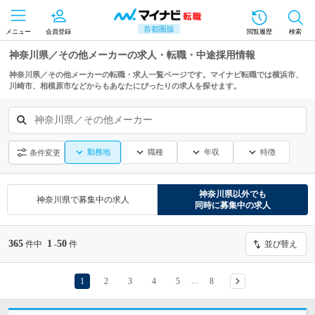
首都圏版
メニュー
会員登録
閲覧履歴
検索
神奈川県／その他メーカーの求人・転職・中途採用情報
神奈川県／その他メーカーの転職・求人一覧ページです。マイナビ転職では横浜市、
川崎市、相模原市などからもあなたにぴったりの求人を探せます。
神奈川県／その他メーカー
勤務地
職種
年収
特徴
条件変更
神奈川県
以外でも
神奈川県
で募集中の求人
同時に募集中の求人
365
1
50
件中
-
件
並び替え
1
2
3
4
5
8
…