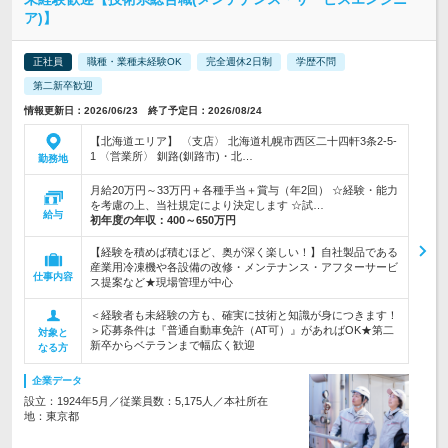
ア)】
正社員
職種・業種未経験OK
完全週休2日制
学歴不問
第二新卒歓迎
情報更新日：2026/06/23 終了予定日：2026/08/24
【北海道エリア】 〈支店〉 北海道札幌市西区二十四軒3条2-5-
1 〈営業所〉 釧路(釧路市)・北…
勤務地
月給20万円～33万円＋各種手当＋賞与（年2回） ☆経験・能力
を考慮の上、当社規定により決定します ☆試…
給与
初年度の年収：
400～650万円
【経験を積めば積むほど、奥が深く楽しい！】自社製品である
産業用冷凍機や各設備の改修・メンテナンス・アフターサービ
仕事内容
ス提案など★現場管理が中心
＜経験者も未経験の方も、確実に技術と知識が身につきます！
＞応募条件は『普通自動車免許（AT可）』があればOK★第二
対象と
新卒からベテランまで幅広く歓迎
なる方
企業データ
設立：1924年5月／従業員数：5,175人／本社所在
地：東京都