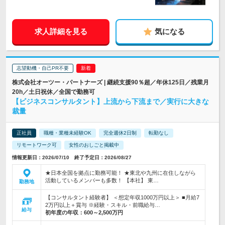
求人詳細を見る
気になる
志望動機・自己PR不要
株式会社オーツー・パートナーズ | 継続支援90％超／年休125日／残業月
20h／土日祝休／全国で勤務可
【ビジネスコンサルタント】上流から下流まで／実行に大きな
裁量
正社員
職種・業種未経験OK
完全週休2日制
転勤なし
リモートワーク可
女性のおしごと掲載中
情報更新日：2026/07/10 終了予定日：2026/08/27
★日本全国を拠点に勤務可能！ ★東北や九州に在住しながら
活動しているメンバーも多数！ 【本社】 東…
勤務地
【コンサルタント経験者】 ＜想定年収1000万円以上＞ ■月給7
2万円以上＋賞与 ※経験・スキル・前職給与…
給与
初年度の年収：
600～2,500万円