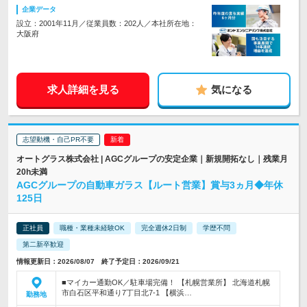
企業データ
設立：2001年11月／従業員数：202人／本社所在地：
大阪府
求人詳細を見る
気になる
志望動機・自己PR不要
オートグラス株式会社 | AGCグループの安定企業｜新規開拓なし｜残業月
20h未満
AGCグループの自動車ガラス【ルート営業】賞与3ヵ月◆年休
125日
正社員
職種・業種未経験OK
完全週休2日制
学歴不問
第二新卒歓迎
情報更新日：2026/08/07 終了予定日：2026/09/21
■マイカー通勤OK／駐車場完備！ 【札幌営業所】 北海道札幌
市白石区平和通り7丁目北7-1 【横浜…
勤務地