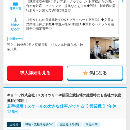
《既存取引先9割！テレアポ・ノルマなし》お客様からの問い
合わせ対応、ヒアリング、提案などを担当◆設計・製造職の同
仕事内容
行あり＝分業化で訪問に専念◎
《何かしらの営業経験でOK！プライベート充実◎》◆文系＆
異業種出身が多数◆中途入社が9割超！◆頼れるベテランも活
対象と
躍中◎高定着率◎
なる方
企業データ
設立：1948年9月／従業員数：44人／本社所在地：神
奈川県
求人詳細を見る
気になる
キョーワ株式会社 | スカイツリーや新国立競技場の建設時にも当社の仮設
資材が採用！
若手採用！スケールの大きな仕事ができる【 営業職 】*年休
125日
正社員
職種・業種未経験OK
完全週休2日制
学歴不問