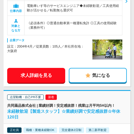
電動車いす等のサービスエンジニア◆未経験歓迎／工具使用経
験が活かせる／転勤無も選択可
仕事内容
《必須条件》◎普通自動車第一種運転免許 ◎工具の使用経験
対象と
（業務外可）
なる方
企業データ
設立：2004年4月／従業員数：105人／本社所在地：
大阪府
求人詳細を見る
気になる
志望動機・自己PR不要
共同薬品株式会社 | 業績好調！安定感抜群！残業は月平均5H以内！
未経験歓迎【製造スタッフ】☆業績好調で安定感抜群☆年休
120日
正社員
職種・業種未経験OK
完全週休2日制
第二新卒歓迎