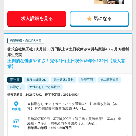
求人詳細を見る
気になる
志望動機・自己PR不要
株式会社氣工社 | ★月給30万円以上★土日祝休み★賞与実績4.7ヶ月★福利
厚生充実
圧倒的な働きやすさ！完休2日(土日祝休)&年休132日【法人営
業】
正社員
業種未経験OK
完全週休2日制
学歴不問
第二新卒歓迎
転勤なし
女性のおしごと掲載中
情報更新日：2026/07/01 終了予定日：2026/08/24
★転勤なし ★マイカー・バイク通勤OK！駐車場も完備 【本
社】 神奈川県藤沢市菖蒲沢15 ★U・I…
勤務地
月給30万500円～37万6,000円＋諸手当＋賞与年2回（基本） ※
経験・スキル・前職給与を考慮のうえ、決定…
給与
初年度の年収：
460～560万円