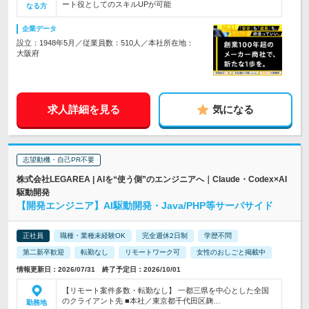
ート役としてのスキルUPが可能
なる方
企業データ
設立：1948年5月／従業員数：510人／本社所在地：
大阪府
求人詳細を見る
気になる
志望動機・自己PR不要
株式会社LEGAREA | AIを“使う側”のエンジニアへ｜Claude・Codex×AI
駆動開発
【開発エンジニア】AI駆動開発・Java/PHP等サーバサイド
正社員
職種・業種未経験OK
完全週休2日制
学歴不問
第二新卒歓迎
転勤なし
リモートワーク可
女性のおしごと掲載中
情報更新日：2026/07/31 終了予定日：2026/10/01
【リモート案件多数・転勤なし】 一都三県を中心とした全国
のクライアント先 ■本社／東京都千代田区麹…
勤務地