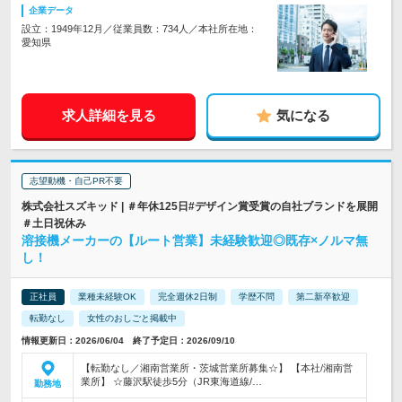
企業データ
設立：1949年12月／従業員数：734人／本社所在地：
愛知県
求人詳細を見る
気になる
志望動機・自己PR不要
株式会社スズキッド | ＃年休125日#デザイン賞受賞の自社ブランドを展開
＃土日祝休み
溶接機メーカーの【ルート営業】未経験歓迎◎既存×ノルマ無
し！
正社員
業種未経験OK
完全週休2日制
学歴不問
第二新卒歓迎
転勤なし
女性のおしごと掲載中
情報更新日：2026/06/04 終了予定日：2026/09/10
【転勤なし／湘南営業所・茨城営業所募集☆】 【本社/湘南営
業所】 ☆藤沢駅徒歩5分（JR東海道線/…
勤務地