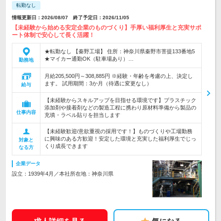
転勤なし
情報更新日：2026/08/07 終了予定日：2026/11/05
【未経験から始める安定企業のものづくり】手厚い福利厚生と充実サポ
ート体制で安心して長く活躍！
★転勤なし 【秦野工場】 住所：神奈川県秦野市菩提133番地5
★マイカー通勤OK（駐車場あり）…
勤務地
月給205,500円～308,885円 ※経験・年齢を考慮の上、決定し
ます。 試用期間：3か月（待遇に変更なし）
給与
【未経験からスキルアップを目指せる環境です】プラスチック
添加剤や接着剤などの製造工程に携わり原材料準備から製品の
仕事内容
充填・ラベル貼りを担当します
【未経験歓迎/意欲重視の採用です！】ものづくりや工場勤務
に興味のある方歓迎！安定した環境と充実した福利厚生でじっ
対象と
くり成長できます
なる方
企業データ
設立：1939年4月／本社所在地：神奈川県