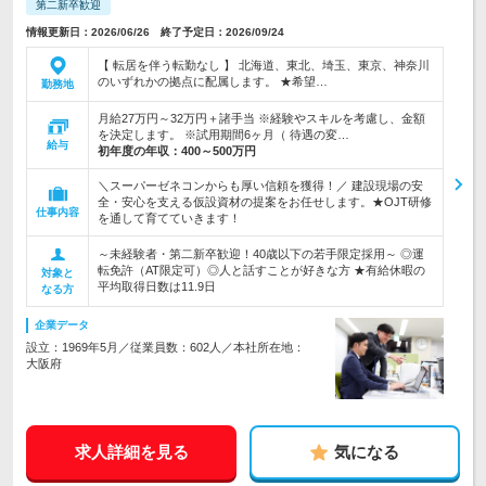
第二新卒歓迎
情報更新日：2026/06/26 終了予定日：2026/09/24
【 転居を伴う転勤なし 】 北海道、東北、埼玉、東京、神奈川
のいずれかの拠点に配属します。 ★希望…
勤務地
月給27万円～32万円＋諸手当 ※経験やスキルを考慮し、金額
を決定します。 ※試用期間6ヶ月（ 待遇の変…
給与
初年度の年収：
400～500万円
＼スーパーゼネコンからも厚い信頼を獲得！／ 建設現場の安
全・安心を支える仮設資材の提案をお任せします。★OJT研修
仕事内容
を通して育てていきます！
～未経験者・第二新卒歓迎！40歳以下の若手限定採用～ ◎運
転免許（AT限定可）◎人と話すことが好きな方 ★有給休暇の
対象と
平均取得日数は11.9日
なる方
企業データ
設立：1969年5月／従業員数：602人／本社所在地：
大阪府
求人詳細を見る
気になる