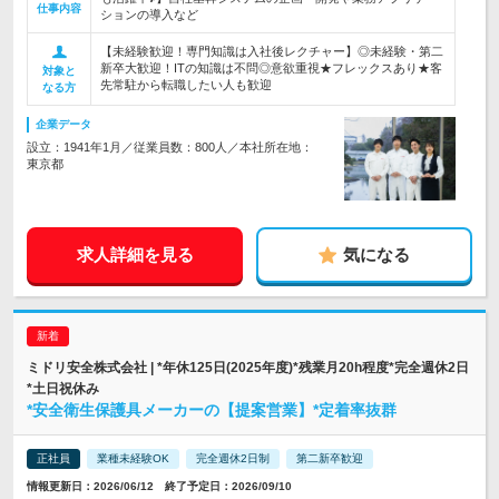
仕事内容
ションの導入など
【未経験歓迎！専門知識は入社後レクチャー】◎未経験・第二
新卒大歓迎！ITの知識は不問◎意欲重視★フレックスあり★客
対象と
先常駐から転職したい人も歓迎
なる方
企業データ
設立：1941年1月／従業員数：800人／本社所在地：
東京都
求人詳細を見る
気になる
ミドリ安全株式会社 | *年休125日(2025年度)*残業月20h程度*完全週休2日
*土日祝休み
*安全衛生保護具メーカーの【提案営業】*定着率抜群
正社員
業種未経験OK
完全週休2日制
第二新卒歓迎
情報更新日：2026/06/12 終了予定日：2026/09/10