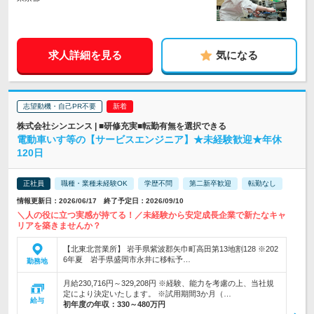
求人詳細を見る
気になる
志望動機・自己PR不要
株式会社シンエンス | ■研修充実■転勤有無を選択できる
電動車いす等の【サービスエンジニア】★未経験歓迎★年休
120日
正社員
職種・業種未経験OK
学歴不問
第二新卒歓迎
転勤なし
情報更新日：2026/06/17 終了予定日：2026/09/10
＼人の役に立つ実感が持てる！／未経験から安定成長企業で新たなキャ
リアを築きませんか？
【北東北営業所】 岩手県紫波郡矢巾町高田第13地割128 ※202
6年夏 岩手県盛岡市永井に移転予…
勤務地
月給230,716円～329,208円 ※経験、能力を考慮の上、当社規
定により決定いたします。 ※試用期間3か月（…
給与
初年度の年収：
330～480万円