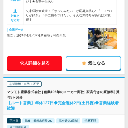
ジ！★食事手当あり
＼未経験大歓迎！「やってみたい」が応募資格♪／ 「モノづく
りが好き」「手に職をつけたい」そんな気持ちがあれば大歓
対象と
迎！
なる方
企業データ
設立：1957年4月／本社所在地：神奈川県
求人詳細を見る
気になる
志望動機・自己PR不要
マツモト産業株式会社 | 創業106年のメーカー商社│家具付きの寮無料│賞
与5ヶ月分
【ルート営業】年休127日◆完全週休2日(土日祝)◆営業経験者
歓迎
正社員
職種・業種未経験OK
完全週休2日制
学歴不問
第二新卒歓迎