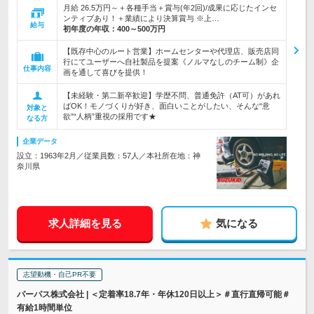
月給 26.5万円～＋各種手当＋賞与(年2回)/成果に応じたインセ
ンティブあり！＋業績により決算賞与 ※上…
給与
初年度の年収：
400～500万円
【既存中心のルート営業】ホームセンターや代理店、販売店同
行にてユーザーへ自社製品を提案《ノルマなしのチーム制》企
仕事内容
画を通して喜びを提供！
【未経験・第二新卒歓迎】学歴不問、普通免許（AT可）があれ
ばOK！モノづくりが好き、面白いことがしたい、そんな“意
対象と
欲”“人柄”重視の採用です★
なる方
企業データ
設立：1963年2月／従業員数：57人／本社所在地：神
奈川県
求人詳細を見る
気になる
志望動機・自己PR不要
パーパス株式会社 | ＜定着率18.7年・年休120日以上＞＃直行直帰可能＃
有給1時間単位