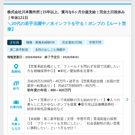
株式会社川本製作所 | 15年以上、賞与を6ヶ月分超支給｜完全土日祝休み
｜年休121日
＼20代の若手活躍中／水インフラを守る！ポンプの【ルート営
業】
正社員
職種・業種未経験OK
完全週休2日制
学歴不問
第二新卒歓迎
女性のおしごと掲載中
情報更新日：2026/08/04 終了予定日：2026/08/31
【営業系総合職として、フィールドを問わず全国で活躍したい
方を積極採用中◎】 ■本社／愛知県名古屋市…
勤務地
月給26万3,000円～45万円＋諸手当 【営業系総合職（全国の営
業所へ転勤あり）】 月給27万8000円～45万円…
給与
初年度の年収：
480～820万円
【ルート営業がメインで未経験の方も始めやすい！】◆人々の
暮らしに欠かせないポンプを提案 ◆取引先は設備機器商社・
仕事内容
給排水衛生設備会社など
【未経験・第二新卒歓迎｜文理・学歴不問｜育成前提の採用
◎】「プライベートも大切にしたい」「社会貢献性の高い営業
対象と
に挑戦したい」という方もぜひ！
なる方