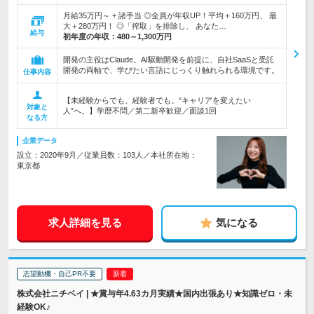
月給35万円～ + 諸手当 ◎全員が年収UP！平均＋160万円、 最
大＋280万円！ ◎「搾取」を排除し、 あなた…
給与
初年度の年収：
480～1,300万円
開発の主役はClaude。AI駆動開発を前提に、自社SaaSと受託
開発の両軸で、学びたい言語にじっくり触れられる環境です。
仕事内容
【未経験からでも、経験者でも。“キャリアを変えたい
対象と
人”へ。】学歴不問／第二新卒歓迎／面談1回
なる方
企業データ
設立：2020年9月／従業員数：103人／本社所在地：
東京都
求人詳細を見る
気になる
志望動機・自己PR不要
株式会社ニチベイ | ★賞与年4.63カ月実績★国内出張あり★知識ゼロ・未
経験OK♪