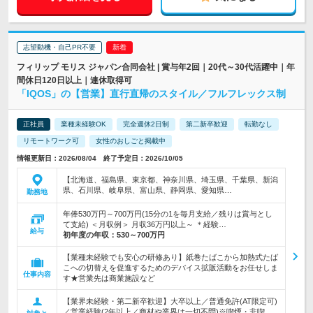
志望動機・自己PR不要
フィリップ モリス ジャパン合同会社 | 賞与年2回｜20代～30代活躍中｜年
間休日120日以上｜連休取得可
「IQOS」の【営業】直行直帰のスタイル／フルフレックス制
正社員
業種未経験OK
完全週休2日制
第二新卒歓迎
転勤なし
リモートワーク可
女性のおしごと掲載中
情報更新日：2026/08/04 終了予定日：2026/10/05
【北海道、福島県、東京都、神奈川県、埼玉県、千葉県、新潟
県、石川県、岐阜県、富山県、静岡県、愛知県…
勤務地
年俸530万円～700万円(15分の1を毎月支給／残りは賞与とし
て支給) ＜月収例＞ 月収36万円以上～ ＊経験…
給与
初年度の年収：
530～700万円
【業種未経験でも安心の研修あり】紙巻たばこから加熱式たば
こへの切替えを促進するためのデバイス拡販活動をお任せしま
仕事内容
す★営業先は商業施設など
【業界未経験・第二新卒歓迎】大卒以上／普通免許(AT限定可)
／営業経験(2年以上／商材や業界は一切不問)※喫煙・非喫