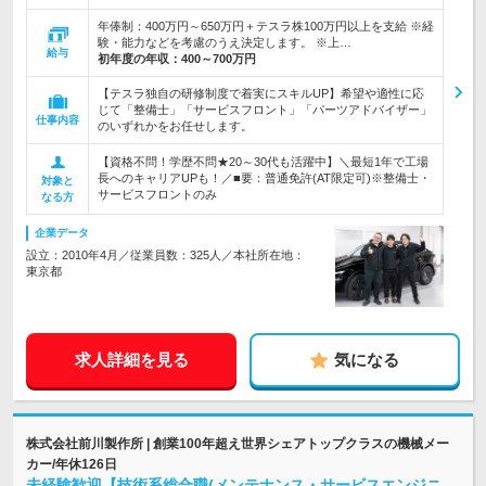
年俸制：400万円～650万円＋テスラ株100万円以上を支給 ※経
験・能力などを考慮のうえ決定します。 ※上…
給与
初年度の年収：
400～700万円
【テスラ独自の研修制度で着実にスキルUP】希望や適性に応
じて「整備士」「サービスフロント」「パーツアドバイザー」
仕事内容
のいずれかをお任せします。
【資格不問！学歴不問★20～30代も活躍中】＼最短1年で工場
長へのキャリアUPも！／■要：普通免許(AT限定可)※整備士・
対象と
サービスフロントのみ
なる方
企業データ
設立：2010年4月／従業員数：325人／本社所在地：
東京都
求人詳細を見る
気になる
株式会社前川製作所 | 創業100年超え世界シェアトップクラスの機械メー
カー/年休126日
未経験歓迎【技術系総合職(メンテナンス・サービスエンジニ