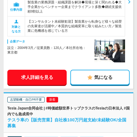
製造業の業務課題・組織課題を解決◆現場と深く関われる◆大
手企業からベンチャー企業までクライアント多数◆継続支援依
仕事内容
頼9割以上
【コンサルタント未経験歓迎】製造業から転身など様々な経歴
の先輩達が活躍中／本質的な組織変革に取り組みたい方／製造
対象と
業に危機感を感じている方
なる方
企業データ
設立：2004年3月／従業員数：120人／本社所在地：
東京都
求人詳細を見る
気になる
志望動機・自己PR不要
Tesla Japan合同会社 | #時価総額世界トップクラスのTeslaの日本法人 #国
内でも急成長中
テスラ車の【販売営業】自社株100万円超支給/未経験OK/全国
募集