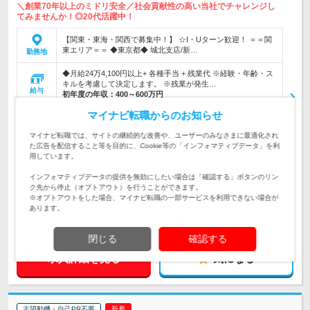
＼創業70年以上のミドリ安全／社会貢献性の高い当社でチャレンジし
てみませんか！◎20代活躍中！
【関東・東海・関西で募集中！】 ☆I・Uターン歓迎！ ＝＝関
東エリア＝＝ ◆東京都◆ 城北支店/新…
勤務地
◆月給24万4,100円以上+ 各種手当 + 残業代 ※経験・年齢・ス
キルを考慮して決定します。 ※残業が発生…
給与
初年度の年収：
400～600万円
マイナビ転職からのお知らせ
【幅広い業界が顧客】官公庁・法人顧客（大手メーカーの製造
拠点、地元の優良企業など）へ、安全衛生保護具の提案営業を
仕事内容
マイナビ転職では、サイトの継続的な改善や、ユーザーのみなさまに最適化され
お任せします。
た広告を配信すること等を目的に、Cookie等の「インフォマティブデータ」を利
用しています。
■大卒以上 ■要普通免許 ■社会人経験5年以上 ☆当社の商品を
対象と
使ったことがある経験や、営業の経験があれば活かせます！
インフォマティブデータの提供を無効にしたい場合は「確認する」ボタンのリン
なる方
ク先から停止（オプトアウト）を行うことができます。
※オプトアウトをした場合、マイナビ転職の一部サービスを利用できない場合が
企業データ
あります。
設立：1952年6月／従業員数：1,017人／本社所在地：東京都
閉じる
確認する
求人詳細を見る
気になる
志望動機・自己PR不要