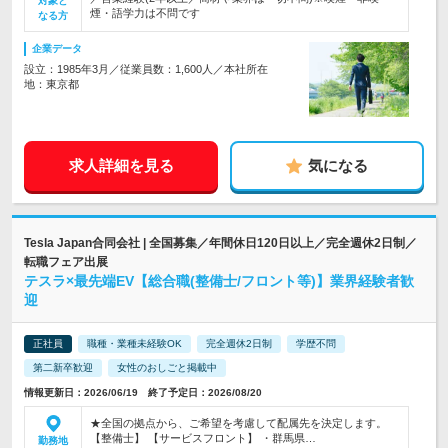
対象と
煙・語学力は不問です
なる方
企業データ
設立：1985年3月／従業員数：1,600人／本社所在
地：東京都
求人詳細を見る
気になる
Tesla Japan合同会社 | 全国募集／年間休日120日以上／完全週休2日制／
転職フェア出展
テスラ×最先端EV【総合職(整備士/フロント等)】業界経験者歓
迎
正社員
職種・業種未経験OK
完全週休2日制
学歴不問
第二新卒歓迎
女性のおしごと掲載中
情報更新日：2026/06/19 終了予定日：2026/08/20
★全国の拠点から、ご希望を考慮して配属先を決定します。
【整備士】 【サービスフロント】 ・群馬県…
勤務地