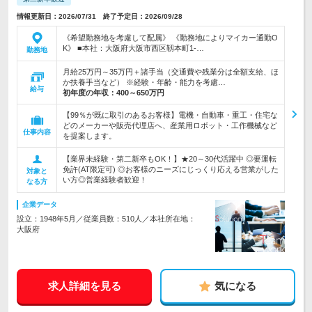
情報更新日：2026/07/31 終了予定日：2026/09/28
《希望勤務地を考慮して配属》 《勤務地によりマイカー通勤O
K》 ■本社：大阪府大阪市西区靱本町1-…
勤務地
月給25万円～35万円＋諸手当（交通費や残業分は全額支給、ほ
か扶養手当など） ※経験・年齢・能力を考慮…
給与
初年度の年収：
400～650万円
【99％が既に取引のあるお客様】電機・自動車・重工・住宅な
どのメーカーや販売代理店へ、産業用ロボット・工作機械など
仕事内容
を提案します。
【業界未経験・第二新卒もOK！】★20～30代活躍中 ◎要運転
免許(AT限定可) ◎お客様のニーズにじっくり応える営業がした
対象と
い方◎営業経験者歓迎！
なる方
企業データ
設立：1948年5月／従業員数：510人／本社所在地：
大阪府
求人詳細を見る
気になる