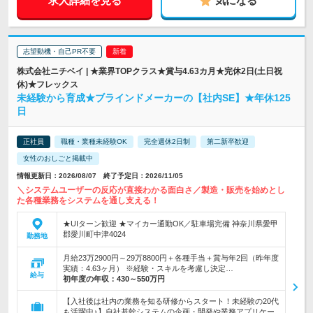
求人詳細を見る
気になる
志望動機・自己PR不要
株式会社ニチベイ | ★業界TOPクラス★賞与4.63カ月★完休2日(土日祝
休)★フレックス
未経験から育成★ブラインドメーカーの【社内SE】★年休125
日
正社員
職種・業種未経験OK
完全週休2日制
第二新卒歓迎
女性のおしごと掲載中
情報更新日：2026/08/07 終了予定日：2026/11/05
＼システムユーザーの反応が直接わかる面白さ／製造・販売を始めとし
た各種業務をシステムを通し支える！
★UIターン歓迎 ★マイカー通勤OK／駐車場完備 神奈川県愛甲
郡愛川町中津4024
勤務地
月給23万2900円～29万8800円＋各種手当＋賞与年2回（昨年度
実績：4.63ヶ月） ※経験・スキルを考慮し決定…
給与
初年度の年収：
430～550万円
【入社後は社内の業務を知る研修からスタート！未経験の20代
も活躍中♪】自社基幹システムの企画・開発や業務アプリケー