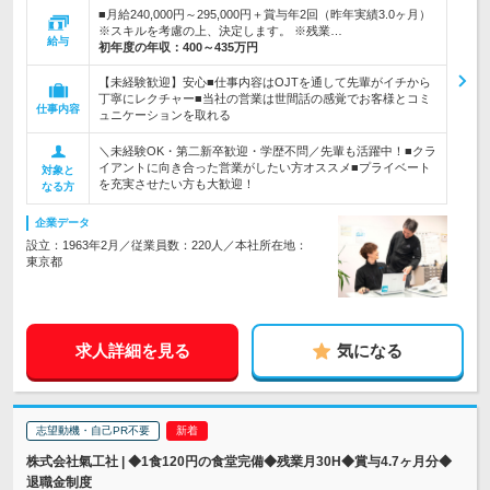
■月給240,000円～295,000円＋賞与年2回（昨年実績3.0ヶ月）
※スキルを考慮の上、決定します。 ※残業…
給与
初年度の年収：
400～435万円
【未経験歓迎】安心■仕事内容はOJTを通して先輩がイチから
丁寧にレクチャー■当社の営業は世間話の感覚でお客様とコミ
仕事内容
ュニケーションを取れる
＼未経験OK・第二新卒歓迎・学歴不問／先輩も活躍中！■クラ
イアントに向き合った営業がしたい方オススメ■プライベート
対象と
を充実させたい方も大歓迎！
なる方
企業データ
設立：1963年2月／従業員数：220人／本社所在地：
東京都
求人詳細を見る
気になる
志望動機・自己PR不要
株式会社氣工社 | ◆1食120円の食堂完備◆残業月30H◆賞与4.7ヶ月分◆
退職金制度