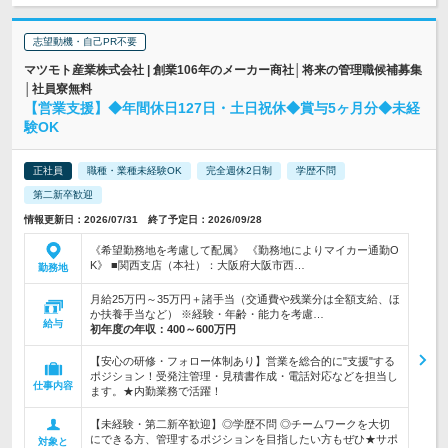
志望動機・自己PR不要
マツモト産業株式会社 | 創業106年のメーカー商社│将来の管理職候補募集
│社員寮無料
【営業支援】◆年間休日127日・土日祝休◆賞与5ヶ月分◆未経
験OK
正社員
職種・業種未経験OK
完全週休2日制
学歴不問
第二新卒歓迎
情報更新日：2026/07/31 終了予定日：2026/09/28
《希望勤務地を考慮して配属》 《勤務地によりマイカー通勤O
K》 ■関西支店（本社）：大阪府大阪市西…
勤務地
月給25万円～35万円＋諸手当（交通費や残業分は全額支給、ほ
か扶養手当など） ※経験・年齢・能力を考慮…
給与
初年度の年収：
400～600万円
【安心の研修・フォロー体制あり】営業を総合的に"支援"する
ポジション！受発注管理・見積書作成・電話対応などを担当し
仕事内容
ます。★内勤業務で活躍！
【未経験・第二新卒歓迎】◎学歴不問 ◎チームワークを大切
にできる方、管理するポジションを目指したい方もぜひ★サポ
対象と