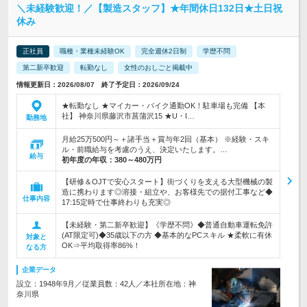
＼未経験歓迎！／【製造スタッフ】★年間休日132日★土日祝
休み
正社員
職種・業種未経験OK
完全週休2日制
学歴不問
第二新卒歓迎
転勤なし
女性のおしごと掲載中
情報更新日：2026/08/07 終了予定日：2026/09/24
★転勤なし ★マイカー・バイク通勤OK！駐車場も完備 【本
社】 神奈川県藤沢市菖蒲沢15 ★U・I…
勤務地
月給25万500円～＋諸手当＋賞与年2回（基本） ※経験・スキ
ル・前職給与を考慮のうえ、決定いたします。…
給与
初年度の年収：
380～480万円
【研修＆OJTで安心スタート】街づくりを支える大型機械の製
造に携わります◎溶接・組立や、お客様先での据付工事など◆
仕事内容
17:15定時で仕事終わりも充実◎
【未経験・第二新卒歓迎】《学歴不問》◆普通自動車運転免許
(AT限定可)◆35歳以下の方 ◆基本的なPCスキル ★柔軟に有休
対象と
OK⇒平均取得率86%！
なる方
企業データ
設立：1948年9月／従業員数：42人／本社所在地：神
奈川県