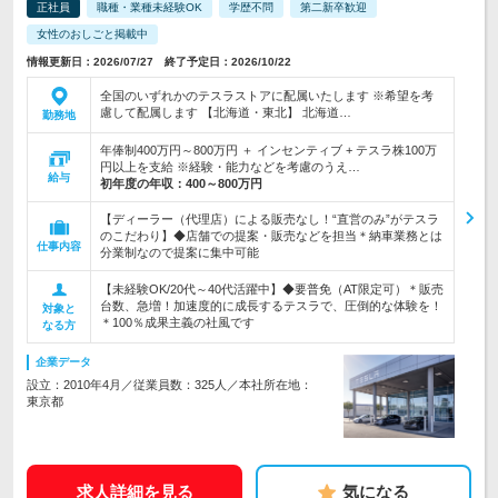
正社員
職種・業種未経験OK
学歴不問
第二新卒歓迎
女性のおしごと掲載中
情報更新日：2026/07/27 終了予定日：2026/10/22
全国のいずれかのテスラストアに配属いたします ※希望を考
慮して配属します 【北海道・東北】 北海道…
勤務地
年俸制400万円～800万円 ＋ インセンティブ + テスラ株100万
円以上を支給 ※経験・能力などを考慮のうえ…
給与
初年度の年収：
400～800万円
【ディーラー（代理店）による販売なし！“直営のみ”がテスラ
のこだわり】◆店舗での提案・販売などを担当＊納車業務とは
仕事内容
分業制なので提案に集中可能
【未経験OK/20代～40代活躍中】◆要普免（AT限定可）＊販売
台数、急増！加速度的に成長するテスラで、圧倒的な体験を！
対象と
＊100％成果主義の社風です
なる方
企業データ
設立：2010年4月／従業員数：325人／本社所在地：
東京都
求人詳細を見る
気になる