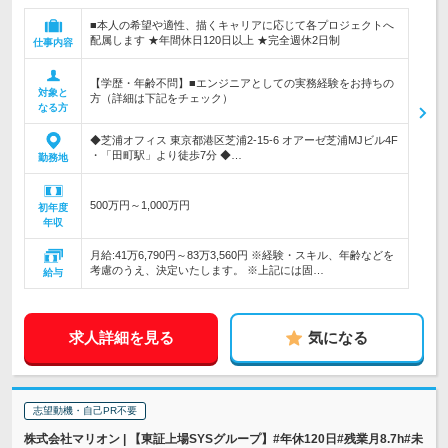
■本人の希望や適性、描くキャリアに応じて各プロジェクトへ
配属します ★年間休日120日以上 ★完全週休2日制
仕事内容
【学歴・年齢不問】■エンジニアとしての実務経験をお持ちの
対象と
方（詳細は下記をチェック）
なる方
◆芝浦オフィス 東京都港区芝浦2-15-6 オアーゼ芝浦MJビル4F
・「田町駅」より徒歩7分 ◆…
勤務地
500万円～1,000万円
初年度
年収
月給:41万6,790円～83万3,560円 ※経験・スキル、年齢などを
考慮のうえ、決定いたします。 ※上記には固…
給与
求人詳細を見る
気になる
志望動機・自己PR不要
株式会社マリオン | 【東証上場SYSグループ】#年休120日#残業月8.7h#未