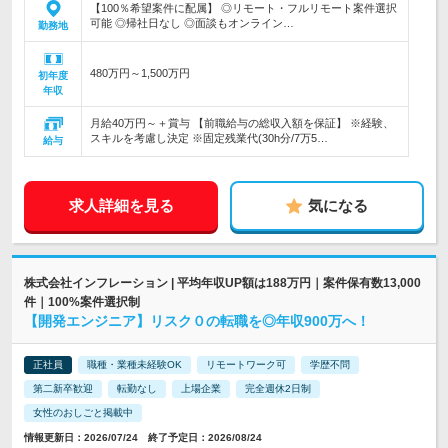
【100％希望案件に配属】 ◎リモート・フルリモート案件選択
可能 ◎帰社日なし ◎面談もオンライン…
勤務地
480万円～1,500万円
初年度
年収
月給40万円～＋賞与 【前職給与の総収入額を保証】 ※経験、
スキルを考慮し決定 ※固定残業代(30h分/7万5…
給与
求人詳細を見る
気になる
株式会社インフレーション | 平均年収UP額は188万円｜案件保有数13,000
件｜100%案件選択制
【開発エンジニア】リスク０の転職を◎年収900万へ！
正社員
職種・業種未経験OK
リモートワーク可
学歴不問
第二新卒歓迎
転勤なし
上場企業
完全週休2日制
女性のおしごと掲載中
情報更新日：2026/07/24 終了予定日：2026/08/24