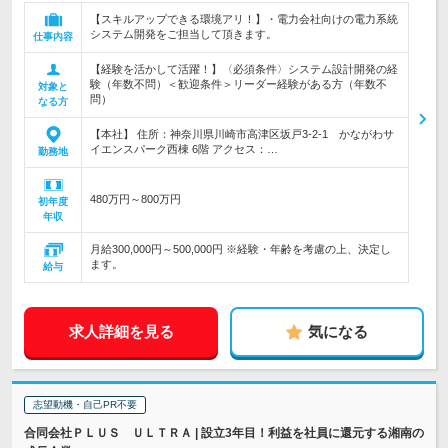
【スキルアップできる環境アリ！】・電力会社向けの電力系統
システム開発をご担当して頂きます。
仕事内容
【経験を活かして活躍！】〈必須条件〉システム設計開発の経
験（年数不問）＜歓迎条件＞リーダー経験がある方（年数不
対象と
問）
なる方
【本社】 住所：神奈川県川崎市高津区坂戸3-2-1 かながわサ
イエンスパーク西棟 6階 アクセス：…
勤務地
480万円～800万円
初年度
年収
月給300,000円～500,000円 ※経験・年齢を考慮の上、決定し
ます。
給与
求人詳細を見る
気になる
志望動機・自己PR不要
合同会社ＰＬＵＳ ＵＬＴＲＡ | 設立3年目！利益を社員に還元する湘南の