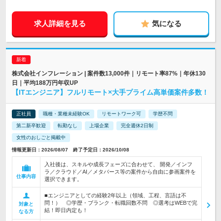
求人詳細を見る
気になる
株式会社インフレーション | 案件数13,000件｜リモート率87%｜年休130
日｜平均188万円年収UP
【ITエンジニア】フルリモート×大手プライム高単価案件多数！
正社員
職種・業種未経験OK
リモートワーク可
学歴不問
第二新卒歓迎
転勤なし
上場企業
完全週休2日制
女性のおしごと掲載中
情報更新日：2026/08/07 終了予定日：2026/10/08
入社後は、スキルや成長フェーズに合わせて、 開発／インフ
ラ／クラウド／AI／メタバース等の案件から自由に参画案件を
仕事内容
選択できます。
■エンジニアとしての経験2年以上（領域、工程、言語は不
問！） ◎学歴・ブランク・転職回数不問 ◎選考はWEBで完
対象と
結！即日内定も！
なる方