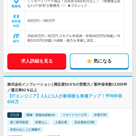
＼リモートワーク保証！完全在宅&出社日なし／ 《研修後はあ
なたの"自宅"が勤務先！》 ★プロジェク…
勤務地
420万円～780万円
初年度
年収
月給35万円～65万円 ◎モデル年収例：年収640万円(38歳)／年
収510万円(30歳) ※経験・能力を考慮し決定…
給与
求人詳細を見る
気になる
株式会社インフレーション | 満足度92.6％の営業力／案件保有数13,000件
／還元率82％以上
【ITエンジニア】2人に1人が参画後も単価アップ！平均年収
656万
正社員
職種・業種未経験OK
リモートワーク可
学歴不問
第二新卒歓迎
転勤なし
上場企業
完全週休2日制
女性のおしごと掲載中