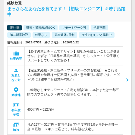
経験歓迎
まっさらなあなたを育てます！【初級エンジニア】＃若手活躍
中
正社員
職種・業種未経験OK
リモートワーク可
学歴不問
第二新卒歓迎
転勤なし
完全週休2日制
女性のおしごと掲載中
情報更新日：2026/07/31 終了予定日：2026/10/22
【必ず先輩とチームでアサイン】最初から難しいことはさせま
せん。まずは「IT業界の基礎の基礎」からスタート！◎手厚く
仕事内容
サポートしていくので安心！
【完全未経験・第二新卒・フリーターの方も歓迎】 ★これま
での経歴や学歴は一切不問！人柄・意欲重視の採用です。＊20
対象と
～30代活躍中＊月残業平均8.7h
なる方
～転勤なし★テレワーク・在宅も相談OK～ 本社または一都三
県でのプロジェクト先での勤務となります。…
勤務地
400万円～512万円
初年度
年収
月給25万～32万円＋賞与年2回(昨年度実績3.0ヶ月分)+各種手
当 ※経験・スキルに応じて、給与額を決定し…
給与