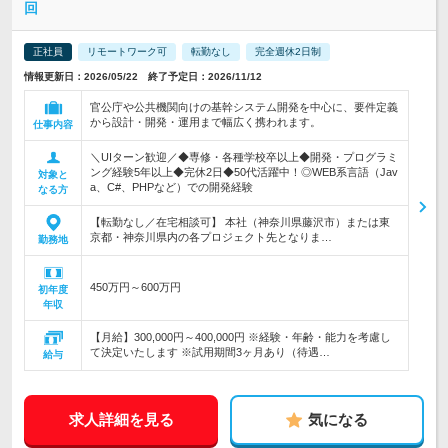
回
正社員
リモートワーク可
転勤なし
完全週休2日制
情報更新日：2026/05/22 終了予定日：2026/11/12
官公庁や公共機関向けの基幹システム開発を中心に、要件定義
から設計・開発・運用まで幅広く携われます。
仕事内容
＼UIターン歓迎／◆専修・各種学校卒以上◆開発・プログラミ
ング経験5年以上◆完休2日◆50代活躍中！◎WEB系言語（Jav
対象と
a、C#、PHPなど）での開発経験
なる方
【転勤なし／在宅相談可】 本社（神奈川県藤沢市）または東
京都・神奈川県内の各プロジェクト先となりま…
勤務地
450万円～600万円
初年度
年収
【月給】300,000円～400,000円 ※経験・年齢・能力を考慮し
て決定いたします ※試用期間3ヶ月あり（待遇…
給与
求人詳細を見る
気になる