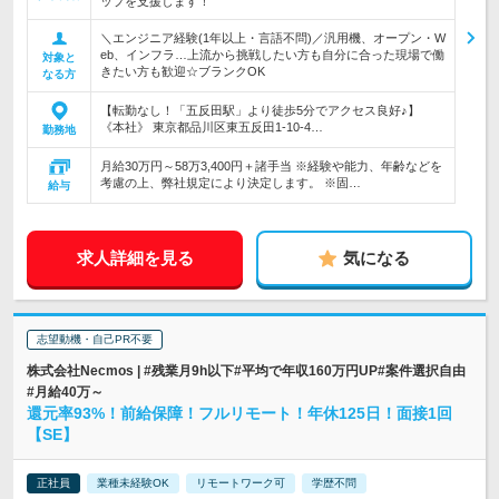
ップを支援します！
＼エンジニア経験(1年以上・言語不問)／汎用機、オープン・W
eb、インフラ…上流から挑戦したい方も自分に合った現場で働
対象と
きたい方も歓迎☆ブランクOK
なる方
【転勤なし！「五反田駅」より徒歩5分でアクセス良好♪】
《本社》 東京都品川区東五反田1-10-4…
勤務地
月給30万円～58万3,400円＋諸手当 ※経験や能力、年齢などを
考慮の上、弊社規定により決定します。 ※固…
給与
求人詳細を見る
気になる
志望動機・自己PR不要
株式会社Necmos | #残業月9h以下#平均で年収160万円UP#案件選択自由
#月給40万～
還元率93%！前給保障！フルリモート！年休125日！面接1回
【SE】
正社員
業種未経験OK
リモートワーク可
学歴不問