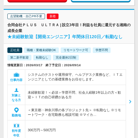
志望動機・自己PR不要
合同会社ＰＬＵＳ ＵＬＴＲＡ | 設立3年目！利益を社員に還元する湘南の
成長企業
★未経験歓迎【開発エンジニア】年間休日120日／転勤なし
正社員
職種・業種未経験OK
リモートワーク可
学歴不問
第二新卒歓迎
転勤なし
完全週休2日制
情報更新日：2026/03/17 終了予定日：2026/09/14
システムのテストや運用保守、ヘルプデスク業務など、ＩＴエ
ンジニアとしての基礎業務をお任せします。
仕事内容
未経験歓迎！＜必須＞学歴不問、社会人経験1年以上の方＜歓
対象と
迎＞ＩＴの自己研鑽がある方
なる方
＜東京都・神奈川県の各プロジェクト先＞ ※転勤なし ※リモ
ートワーク・在宅勤務も相談可能 ※マイカ…
勤務地
300万円～500万円
初年度
年収