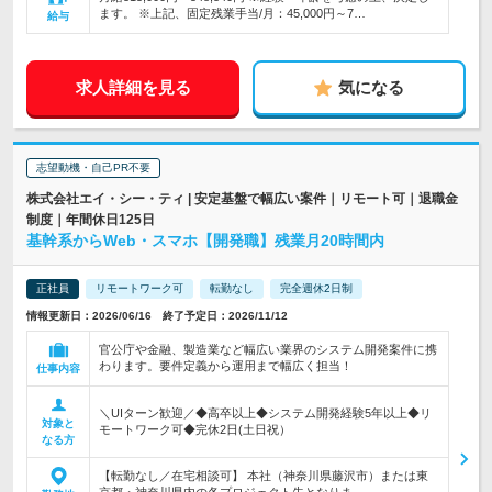
ます。 ※上記、固定残業手当/月：45,000円～7…
給与
求人詳細を見る
気になる
志望動機・自己PR不要
株式会社エイ・シー・ティ | 安定基盤で幅広い案件｜リモート可｜退職金
制度｜年間休日125日
基幹系からWeb・スマホ【開発職】残業月20時間内
正社員
リモートワーク可
転勤なし
完全週休2日制
情報更新日：2026/06/16 終了予定日：2026/11/12
官公庁や金融、製造業など幅広い業界のシステム開発案件に携
わります。要件定義から運用まで幅広く担当！
仕事内容
＼UIターン歓迎／◆高卒以上◆システム開発経験5年以上◆リ
対象と
モートワーク可◆完休2日(土日祝）
なる方
【転勤なし／在宅相談可】 本社（神奈川県藤沢市）または東