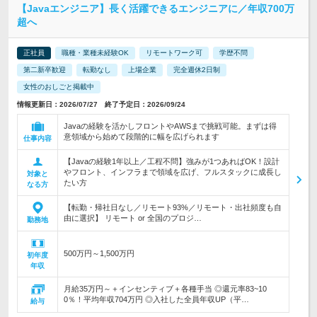
【Javaエンジニア】長く活躍できるエンジニアに／年収700万
超へ
正社員
職種・業種未経験OK
リモートワーク可
学歴不問
第二新卒歓迎
転勤なし
上場企業
完全週休2日制
女性のおしごと掲載中
情報更新日：2026/07/27 終了予定日：2026/09/24
Javaの経験を活かしフロントやAWSまで挑戦可能。まずは得
意領域から始めて段階的に幅を広げられます
仕事内容
【Javaの経験1年以上／工程不問】強みが1つあればOK！設計
やフロント、インフラまで領域を広げ、フルスタックに成長し
対象と
たい方
なる方
【転勤・帰社日なし／リモート93%／リモート・出社頻度も自
由に選択】 リモート or 全国のプロジ…
勤務地
500万円～1,500万円
初年度
年収
月給35万円～＋インセンティブ＋各種手当 ◎還元率83~10
0％！平均年収704万円 ◎入社した全員年収UP（平…
給与