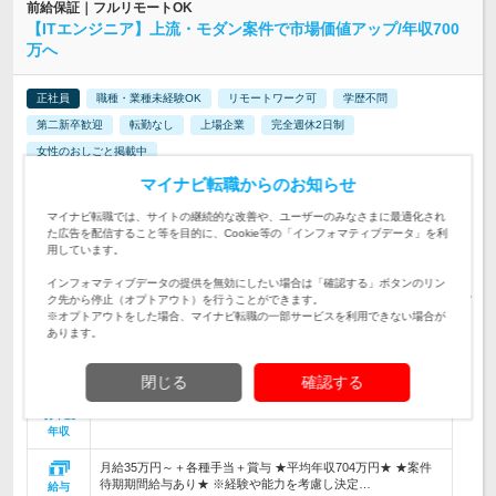
前給保証｜フルリモートOK
【ITエンジニア】上流・モダン案件で市場価値アップ/年収700
万へ
正社員
職種・業種未経験OK
リモートワーク可
学歴不問
第二新卒歓迎
転勤なし
上場企業
完全週休2日制
女性のおしごと掲載中
情報更新日：2026/07/22 終了予定日：2026/08/17
マイナビ転職からのお知らせ
【希望案件に100%配属／案件情報や単価など完全公開】 AI／
マイナビ転職では、サイトの継続的な改善や、ユーザーのみなさまに最適化され
Web／クラウド等の20,000件以上の案件から自由に選択◎
仕事内容
た広告を配信すること等を目的に、Cookie等の「インフォマティブデータ」を利
用しています。
【ITエンジニア経験1年以上】学歴・転職回数不問／開発、イ
インフォマティブデータの提供を無効にしたい場合は「確認する」ボタンのリン
ンフラ構築、運用保守、テストetc／担当工程・分野・案件規
対象と
ク先から停止（オプトアウト）を行うことができます。
模等は問いません
なる方
※オプトアウトをした場合、マイナビ転職の一部サービスを利用できない場合が
あります。
・原則フルリモート ・常駐案件あり ・転勤なし ・上京支援あ
り（条件あり） ★帰社日ゼロ・日報記入…
勤務地
閉じる
確認する
500万円～1,500万円
初年度
年収
月給35万円～＋各種手当＋賞与 ★平均年収704万円★ ★案件
待期期間給与あり★ ※経験や能力を考慮し決定…
給与