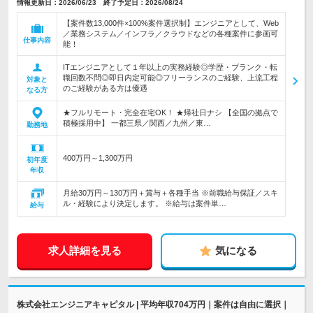
情報更新日：2026/06/23 終了予定日：2026/08/24
【案件数13,000件×100%案件選択制】エンジニアとして、Web
／業務システム／インフラ／クラウドなどの各種案件に参画可
仕事内容
能！
ITエンジニアとして１年以上の実務経験◎学歴・ブランク・転
職回数不問◎即日内定可能◎フリーランスのご経験、上流工程
対象と
のご経験がある方は優遇
なる方
★フルリモート・完全在宅OK！ ★帰社日ナシ 【全国の拠点で
積極採用中】 一都三県／関西／九州／東…
勤務地
400万円～1,300万円
初年度
年収
月給30万円～130万円＋賞与＋各種手当 ※前職給与保証／スキ
ル・経験により決定します。 ※給与は案件単…
給与
求人詳細を見る
気になる
株式会社エンジニアキャピタル | 平均年収704万円｜案件は自由に選択｜