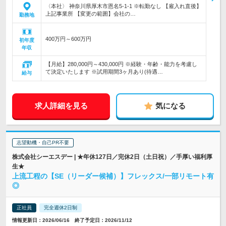
〈本社〉 神奈川県厚木市恩名5-1-1 ※転勤なし 【雇入れ直後】
上記事業所 【変更の範囲】会社の…
勤務地
400万円～600万円
初年度
年収
【月給】280,000円～430,000円 ※経験・年齢・能力を考慮し
て決定いたします ※試用期間3ヶ月あり(待遇…
給与
求人詳細を見る
気になる
志望動機・自己PR不要
株式会社シーエスデー | ★年休127日／完休2日（土日祝）／手厚い福利厚
生★
上流工程の【SE（リーダー候補）】フレックス/一部リモート有
◎
正社員
完全週休2日制
情報更新日：2026/06/16 終了予定日：2026/11/12