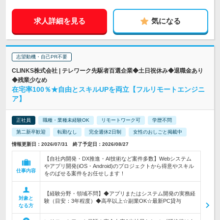
求人詳細を見る
気になる
志望動機・自己PR不要
CLINKS株式会社 | テレワーク先駆者百選企業◆土日祝休み◆退職金あり
◆残業少なめ
在宅率100％★自由とスキルUPを両立【フルリモートエンジニ
ア】
正社員
職種・業種未経験OK
リモートワーク可
学歴不問
第二新卒歓迎
転勤なし
完全週休2日制
女性のおしごと掲載中
情報更新日：2026/07/31 終了予定日：2026/08/27
【自社内開発・DX推進・AI技術など案件多数】Webシステム
やアプリ開発(iOS・Android)のプロジェクトから得意やスキル
仕事内容
をのばせる案件をお任せします！
【経験分野・領域不問】◆アプリまたはシステム開発の実務経
対象と
験（目安：3年程度）◆高卒以上☆副業OK☆最新PC貸与
なる方