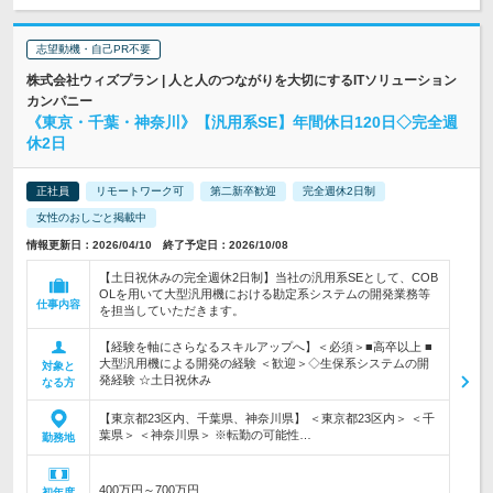
志望動機・自己PR不要
株式会社ウィズプラン | 人と人のつながりを大切にするITソリューション
カンパニー
《東京・千葉・神奈川》【汎用系SE】年間休日120日◇完全週
休2日
正社員
リモートワーク可
第二新卒歓迎
完全週休2日制
女性のおしごと掲載中
情報更新日：2026/04/10 終了予定日：2026/10/08
【土日祝休みの完全週休2日制】当社の汎用系SEとして、COB
OLを用いて大型汎用機における勘定系システムの開発業務等
仕事内容
を担当していただきます。
【経験を軸にさらなるスキルアップへ】＜必須＞■高卒以上 ■
大型汎用機による開発の経験 ＜歓迎＞◇生保系システムの開
対象と
発経験 ☆土日祝休み
なる方
【東京都23区内、千葉県、神奈川県】 ＜東京都23区内＞ ＜千
葉県＞ ＜神奈川県＞ ※転勤の可能性…
勤務地
400万円～700万円
初年度