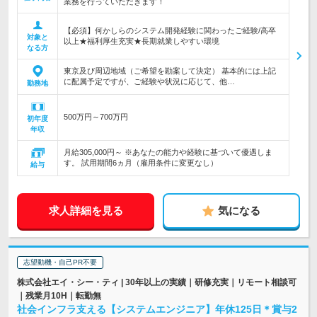
業務を行っていただきます！
【必須】何かしらのシステム開発経験に関わったご経験/高卒
対象と
以上★福利厚生充実★長期就業しやすい環境
なる方
東京及び周辺地域（ご希望を勘案して決定） 基本的には上記
に配属予定ですが、ご経験や状況に応じて、他…
勤務地
500万円～700万円
初年度
年収
月給305,000円～ ※あなたの能力や経験に基づいて優遇しま
す。 試用期間6ヵ月（雇用条件に変更なし）
給与
求人詳細を見る
気になる
志望動機・自己PR不要
株式会社エイ・シー・ティ | 30年以上の実績｜研修充実｜リモート相談可
｜残業月10H｜転勤無
社会インフラ支える【システムエンジニア】年休125日＊賞与2