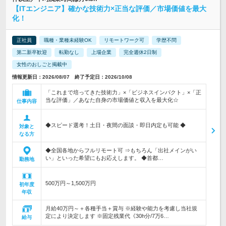
【ITエンジニア】確かな技術力×正当な評価／市場価値を最大
化！
正社員
職種・業種未経験OK
リモートワーク可
学歴不問
第二新卒歓迎
転勤なし
上場企業
完全週休2日制
女性のおしごと掲載中
情報更新日：2026/08/07 終了予定日：2026/10/08
「これまで培ってきた技術力」×「ビジネスインパクト」×「正
当な評価」／あなた自身の市場価値と収入を最大化☆
仕事内容
◆スピード選考！土日・夜間の面談・即日内定も可能 ◆
対象と
なる方
◆全国各地からフルリモート可 ⇒もちろん「出社メインがい
い」といった希望にもお応えします。 ◆首都…
勤務地
500万円～1,500万円
初年度
年収
月給40万円～＋各種手当＋賞与 ※経験や能力を考慮し当社規
定により決定します ※固定残業代《30h分/7万6…
給与