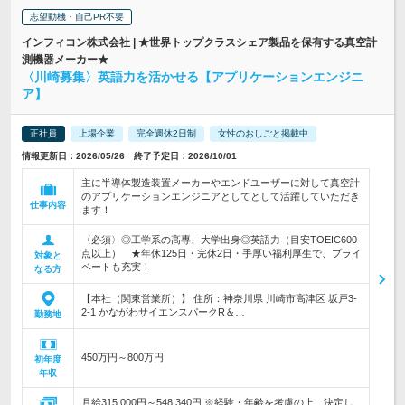
志望動機・自己PR不要
インフィコン株式会社 | ★世界トップクラスシェア製品を保有する真空計
測機器メーカー★
〈川崎募集〉英語力を活かせる【アプリケーションエンジニ
ア】
正社員
上場企業
完全週休2日制
女性のおしごと掲載中
情報更新日：2026/05/26 終了予定日：2026/10/01
主に半導体製造装置メーカーやエンドユーザーに対して真空計
のアプリケーションエンジニアとしてとして活躍していただき
仕事内容
ます！
〈必須〉◎工学系の高専、大学出身◎英語力（目安TOEIC600
点以上） ★年休125日・完休2日・手厚い福利厚生で、プライ
対象と
ベートも充実！
なる方
【本社（関東営業所）】 住所：神奈川県 川崎市高津区 坂戸3-
2-1 かながわサイエンスパークR＆…
勤務地
450万円～800万円
初年度
年収
月給315,000円～548,340円 ※経験・年齢を考慮の上、決定し