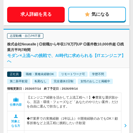
求人詳細を見る
気になる
志望動機・自己PR不要
株式会社Neuealle | ◎前職から年収178万円UP ◎案件数10,000件超 ◎残
業月平均7時間
モダン×上流への挑戦で、AI時代に求められる【ITエンジニア】
へ
正社員
職種・業種未経験OK
リモートワーク可
学歴不問
第二新卒歓迎
転勤なし
完全週休2日制
女性のおしごと掲載中
情報更新日：2026/07/14 終了予定日：2026/09/14
【エンジニア経験を活かして上流工程へ！】◆豊富な選択肢か
ら、言語・環境・フェーズなど「あなたのやりたい案件」だけ
仕事内容
を自由に選んで担当します。
◆IT業界での実務経験（1年以上）※開発経験のみでもOK！顧
対象と
客折衝など上流工程に挑戦したい方歓迎
なる方