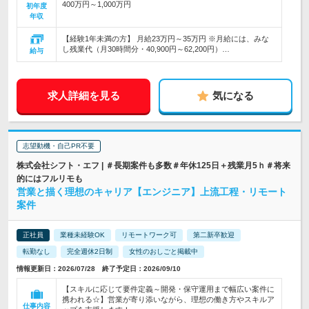
400万円～1,000万円
初年度
年収
【経験1年未満の方】 月給23万円～35万円 ※月給には、みな
し残業代（月30時間分・40,900円～62,200円）…
給与
求人詳細を見る
気になる
志望動機・自己PR不要
株式会社シフト・エフ | ＃長期案件も多数＃年休125日＋残業月5ｈ＃将来
的にはフルリモも
営業と描く理想のキャリア【エンジニア】上流工程・リモート
案件
正社員
業種未経験OK
リモートワーク可
第二新卒歓迎
転勤なし
完全週休2日制
女性のおしごと掲載中
情報更新日：2026/07/28 終了予定日：2026/09/10
【スキルに応じて要件定義～開発・保守運用まで幅広い案件に
携われる☆】営業が寄り添いながら、理想の働き方やスキルア
仕事内容