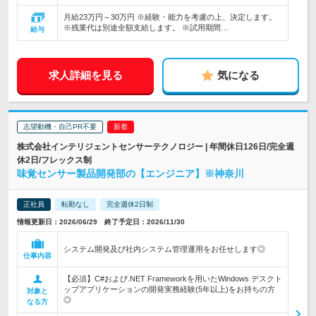
月給23万円～30万円 ※経験・能力を考慮の上、決定します。
※残業代は別途全額支給します。 ※試用期間…
給与
求人詳細を見る
気になる
志望動機・自己PR不要
株式会社インテリジェントセンサーテクノロジー | 年間休日126日/完全週
休2日/フレックス制
味覚センサー製品開発部の【エンジニア】※神奈川
正社員
転勤なし
完全週休2日制
情報更新日：2026/06/29 終了予定日：2026/11/30
システム開発及び社内システム管理運用をお任せします◎
仕事内容
【必須】C#および.NET Frameworkを用いたWindows デスクト
ップアプリケーションの開発実務経験(5年以上)をお持ちの方
対象と
◎
なる方