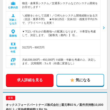
物流・倉庫系システム／交通系システムなどのシステム開発を
お任せします！
仕事内容
＼経験をいかして活躍！／◎何らかシステム開発経験がある方
（言語・業界不問） ★年休125日・完休2日・残業月平均17h
対象と
で、プライベートも充実！
なる方
▼下記いずれかの勤務地への配属となります。 ※希望を考慮
して、決定します。 【顧客先（都内）】 住…
勤務地
312万円～800万円
初年度
年収
月給208,000円～450,000円 ※経験・年齢を考慮の上、決定し
ます。 試用期間：3ヵ月（待遇に変更なし）
給与
求人詳細を見る
気になる
オックスフォードパートナーズ株式会社 | 還元率83％／案件所持数10,000
件以上／平均残業時間は月6.3h