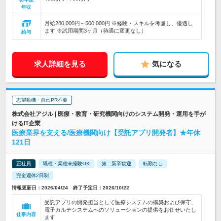
年収
月給280,000円～500,000円 ※経験・スキルを考慮し、優遇し
ます ※試用期間3ヶ月（待遇に変更なし）
給与
求人詳細を見る
気になる
志望動機・自己PR不要
株式会社アジル | 医療・教育・研究機関向けのシステム開発・運用を手が
けるIT企業
医療業界を支える/医療機関向け【受託アプリ開発者】★年休
121日
正社員
職種・業種未経験OK
第二新卒歓迎
転勤なし
完全週休2日制
情報更新日：2026/04/24 終了予定日：2026/10/22
受託アプリの開発担当として医療システムの構築および保守、
電子カルテシステムへのソリューションの提供をお任せいたし
仕事内容
ます