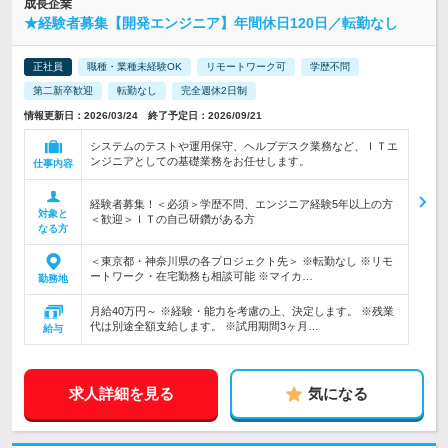
成長企業
★経験者募集【開発エンジニア】年間休日120日／転勤なし
正社員
職種・業種未経験OK
リモートワーク可
学歴不問
第二新卒歓迎
転勤なし
完全週休2日制
情報更新日：2026/03/24 終了予定日：2026/09/21
システムのテストや運用保守、ヘルプデスク業務など、ＩＴエ
ンジニアとしての基礎業務をお任せします。
仕事内容
経験者募集！＜必須＞学歴不問、エンジニア経験5年以上の方
対象と
＜歓迎＞ＩＴの自己研鑽がある方
なる方
＜東京都・神奈川県の各プロジェクト先＞ ※転勤なし ※リモ
ートワーク・在宅勤務も相談可能 ※マイカ…
勤務地
月給40万円～ ※経験・能力を考慮の上、決定します。 ※残業
代は別途全額支給します。 ※試用期間3ヶ月…
給与
求人詳細を見る
気になる