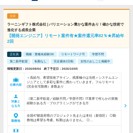
ラーニンギフト株式会社 | バリエーション豊かな案件あり！確かな技術で
進化する成長企業
【開発エンジニア】リモート案件有★案件還元率82％★昇給年
2回
正社員
職種・業種未経験OK
リモートワーク可
学歴不問
第二新卒歓迎
転勤なし
完全週休2日制
女性のおしごと掲載中
情報更新日：2026/08/04 終了予定日：2026/10/05
＜高給与、希望技術アサイン、残業極小は当然＞システムエン
ジニアとして多彩な案件に携わっていきます。フルリモート
仕事内容
(完全在宅勤務）多数あり
《第二新卒歓迎／経験不問／学歴不問》IT業界で何らかの実務
対象と
経験がある方・プログラミングができる方
なる方
全国47都道府県のプロジェクト先または本社（新宿区） ◎勤
務地は希望を考慮。転勤はありません。 ◎…
勤務地