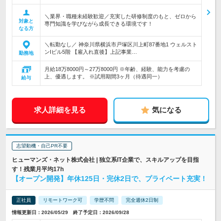
＼業界・職種未経験歓迎／充実した研修制度のもと、ゼロから
対象と
専門知識を学びながら成長できる環境です！
なる方
＼転勤なし／ 神奈川県横浜市戸塚区川上町87番地1 ウェルスト
ンIビル5階 【雇入れ直後】上記事業…
勤務地
月給18万8000円～27万8000円 ※年齢、経験、能力を考慮の
上、優遇します。 ※試用期間3ヶ月（待遇同一）
給与
求人詳細を見る
気になる
志望動機・自己PR不要
ヒューマンズ・ネット株式会社 | 独立系IT企業で、スキルアップを目指
す！残業月平均17h
【オープン開発】年休125日・完休2日で、プライベート充実！
正社員
リモートワーク可
学歴不問
完全週休2日制
情報更新日：2026/05/29 終了予定日：2026/09/28