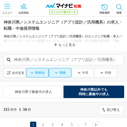
メニュー
会員登録
閲覧履歴
検索
神奈川県／システムエンジニア（アプリ設計／汎用機系）の求人・
転職・中途採用情報
神奈川県／システムエンジニア（アプリ設計／汎用機系）のエンジニア転職・求人一
覧ページです。マイナビ転職では、ITエンジニアの転職・求人情報を横浜市、川崎
もっと見る
市、相模原市などの条件からも探せます。
神奈川県／システムエンジニア（アプリ設計／汎用機系）
勤務地
職種
年収
特徴
条件変更
神奈川県
以外でも
神奈川県
で募集中の求人
同時に募集中の求人
315
1
50
件中
-
件
並び替え
1
2
3
4
5
7
…