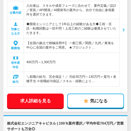
入社後は、スキルや成長フェーズに合わせて、要件定義／設計
／実装／API開発／AI開発等の案件から、自分で自由に参画案
仕事内容
件を選択できます。
◆開発エンジニアとして1年以上の経験がある方◆工程・言
語・転職回数は一切不問！上流工程のご経験は優遇させていた
対象と
だきます。
なる方
【全国の拠点で積極採用中】 一都三県／関西／九州／東海を
中心に全国の案件をご用意。 ★プロジェクト…
勤務地
400万円～1,300万円
初年度
年収
＼前職の給与、完全保証！／ 月給30万円～130万円＋賞与＋各
種手当 ※前職給与保証／スキル・経験により…
給与
求人詳細を見る
気になる
株式会社エンジニアキャピタル | 100％案件選択／平均年収704万円／営業
サポートも万全◎