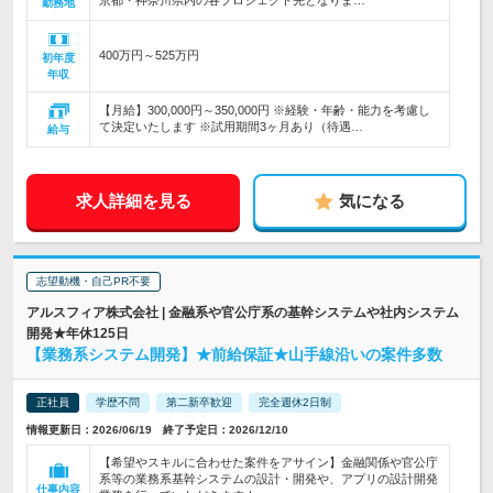
京都・神奈川県内の各プロジェクト先となりま…
勤務地
400万円～525万円
初年度
年収
【月給】300,000円～350,000円 ※経験・年齢・能力を考慮し
て決定いたします ※試用期間3ヶ月あり（待遇…
給与
求人詳細を見る
気になる
志望動機・自己PR不要
アルスフィア株式会社 | 金融系や官公庁系の基幹システムや社内システム
開発★年休125日
【業務系システム開発】★前給保証★山手線沿いの案件多数
正社員
学歴不問
第二新卒歓迎
完全週休2日制
情報更新日：2026/06/19 終了予定日：2026/12/10
【希望やスキルに合わせた案件をアサイン】金融関係や官公庁
系等の業務系基幹システムの設計・開発や、アプリの設計開発
仕事内容