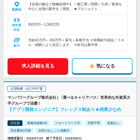
【全国の拠点で積極採用中】 一都三県／関西／九州／東海を
中心に全国の案件をご用意。 ★プロジェクト…
勤務地
550万円～1,300万円
初年度
年収
月給42万円～150万円＋賞与＋各種手当 ※前職給与保証／スキ
ル・経験により決定します。 ※給与は案件単…
給与
求人詳細を見る
気になる
志望動機・自己PR不要
マンパワーグループ株式会社 | 〈選べるキャリアパス〉世界的な外資系大
手グループで活躍！
【アプリ開発エンジニア】フレックス制あり★残業少なめ
正社員
業種未経験OK
リモートワーク可
学歴不問
転勤なし
完全週休2日制
女性のおしごと掲載中
情報更新日：2026/07/29 終了予定日：2026/08/31