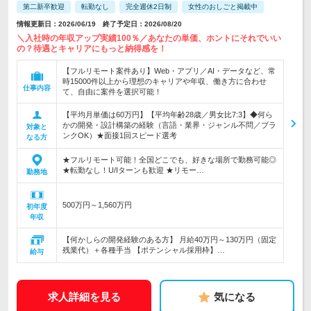
第二新卒歓迎
転勤なし
完全週休2日制
女性のおしごと掲載中
情報更新日：2026/06/19 終了予定日：2026/08/20
＼入社時の年収アップ実績100％／あなたの単価、ホントにそれでいい
の？待遇とキャリアにもっと納得感を！
【フルリモート案件あり】Web・アプリ／AI・データなど、常
時15000件以上から理想のキャリアや年収、働き方に合わせ
仕事内容
て、自由に案件を選択可能！
【平均月単価は60万円】【平均年齢28歳／男女比7:3】◆何ら
かの開発・設計構築の経験（言語・業界・ジャンル不問／ブラ
対象と
ンクOK）★面接1回スピード選考
なる方
★フルリモート可能！全国どこでも、好きな場所で勤務可能◎
★転勤なし！U/Iターンも歓迎 ★リモー…
勤務地
500万円～1,560万円
初年度
年収
【何かしらの開発経験のある方】 月給40万円～130万円（固定
残業代）＋各種手当 【ポテンシャル採用枠】…
給与
求人詳細を見る
気になる