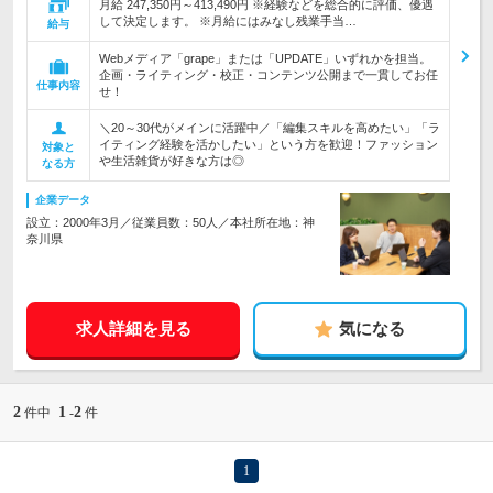
月給 247,350円～413,490円 ※経験などを総合的に評価、優遇
して決定します。 ※月給にはみなし残業手当…
給与
Webメディア「grape」または「UPDATE」いずれかを担当。
企画・ライティング・校正・コンテンツ公開まで一貫してお任
仕事内容
せ！
＼20～30代がメインに活躍中／「編集スキルを高めたい」「ラ
イティング経験を活かしたい」という方を歓迎！ファッション
対象と
や生活雑貨が好きな方は◎
なる方
企業データ
設立：2000年3月／従業員数：50人／本社所在地：神
奈川県
求人詳細を見る
気になる
2
1
2
件中
-
件
1