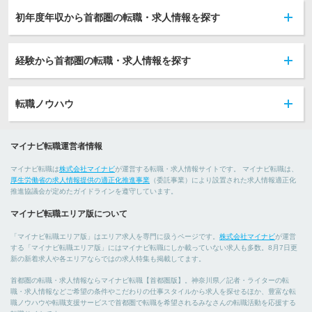
初年度年収から首都圏の転職・求人情報を探す
経験から首都圏の転職・求人情報を探す
転職ノウハウ
マイナビ転職運営者情報
マイナビ転職は
株式会社マイナビ
が運営する転職・求人情報サイトです。 マイナビ転職は、
厚生労働省の求人情報提供の適正化推進事業
（委託事業）により設置された求人情報適正化
推進協議会が定めたガイドラインを遵守しています。
マイナビ転職エリア版について
「マイナビ転職エリア版」はエリア求人を専門に扱うページです。
株式会社マイナビ
が運営
する「マイナビ転職エリア版」にはマイナビ転職にしか載っていない求人も多数。8月7日更
新の新着求人や各エリアならではの求人特集も掲載してます。
首都圏の転職・求人情報ならマイナビ転職【首都圏版】。神奈川県／記者・ライターの転
職・求人情報などご希望の条件やこだわりの仕事スタイルから求人を探せるほか、豊富な転
職ノウハウや転職支援サービスで首都圏で転職を希望されるみなさんの転職活動を応援する