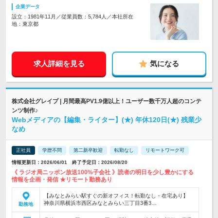
企業データ
設立：1981年11月／従業員数：5,784人／本社所在
地：東京都
求人詳細を見る
気になる
株式会社グレイプ | 月間最高PV1.9億以上！ユーザー数千万人超のコンテ
ンツ制作♪
Webメディアの【編集・ライター】(★) 年休120日(★) 残業少
なめ
正社員
学歴不問
第二新卒歓迎
転勤なし
リモートワーク可
情報更新日：2026/06/01 終了予定日：2026/08/20
《 ラジオ局ニッポン放送100%子会社 》読者の明日を少し豊かにする
情報を企画・発信 ★リモート勤務あり
【みなとみらい駅すぐの新オフィス！転勤なし・在宅あり】
神奈川県横浜市西区みなとみらい三丁目3番3…
勤務地