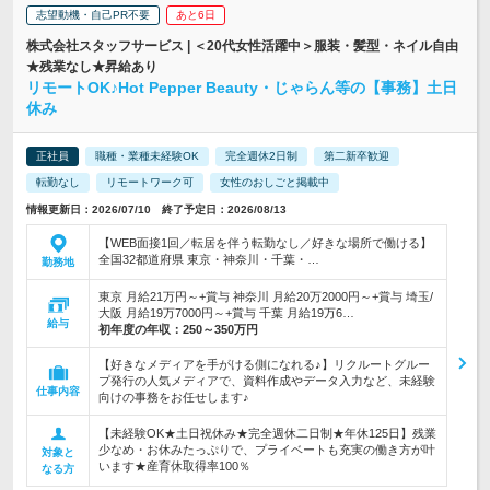
志望動機・自己PR不要
あと6日
株式会社スタッフサービス | ＜20代女性活躍中＞服装・髪型・ネイル自由
★残業なし★昇給あり
リモートOK♪Hot Pepper Beauty・じゃらん等の【事務】土日
休み
正社員
職種・業種未経験OK
完全週休2日制
第二新卒歓迎
転勤なし
リモートワーク可
女性のおしごと掲載中
情報更新日：2026/07/10 終了予定日：2026/08/13
【WEB面接1回／転居を伴う転勤なし／好きな場所で働ける】
全国32都道府県 東京・神奈川・千葉・…
勤務地
東京 月給21万円～+賞与 神奈川 月給20万2000円～+賞与 埼玉/
大阪 月給19万7000円～+賞与 千葉 月給19万6…
給与
初年度の年収：
250～350万円
【好きなメディアを手がける側になれる♪】リクルートグルー
プ発行の人気メディアで、資料作成やデータ入力など、未経験
仕事内容
向けの事務をお任せします♪
【未経験OK★土日祝休み★完全週休二日制★年休125日】残業
少なめ・お休みたっぷりで、プライベートも充実の働き方が叶
対象と
います★産育休取得率100％
なる方