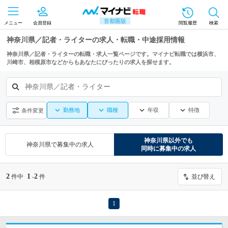
首都圏版
メニュー
会員登録
閲覧履歴
検索
神奈川県／記者・ライターの求人・転職・中途採用情報
神奈川県／記者・ライターの転職・求人一覧ページです。マイナビ転職では横浜市、
川崎市、相模原市などからもあなたにぴったりの求人を探せます。
神奈川県／記者・ライター
勤務地
職種
年収
特徴
条件変更
神奈川県
以外でも
神奈川県
で募集中の求人
同時に募集中の求人
2
1
2
件中
-
件
並び替え
1