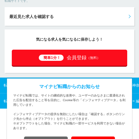
転職サイトです。
最近見た求人を確認する
気になる求人を気になるに保存しよう！
会員登録
簡単1分！
（無料）
転職TOP
首都圏の転職・求人情報TOP
神奈川県の転職・求人情報TOP
神
マイナビ転職からのお知らせ
マイナビ転職では、サイトの継続的な改善や、ユーザーのみなさまに最適化され
た広告を配信すること等を目的に、Cookie等の「インフォマティブデータ」を利
転職TOP
クリエイティブから探す
クリエイティブの転職・求人情報一覧
用しています。
インフォマティブデータの提供を無効にしたい場合は「確認する」ボタンのリン
ク先から停止（オプトアウト）を行うことができます。
※オプトアウトをした場合、マイナビ転職の一部サービスを利用できない場合が
あります。
TOPページへ