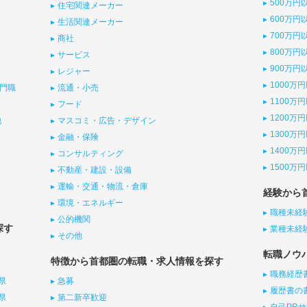
500万円
住宅関連メーカー
600万円
生活関連メーカー
700万円
商社
800万円
サービス
900万円
レジャー
1000万
門職
流通・小売
1100万
フード
1200万
他
マスコミ・広告・デザイン
1300万
金融・保険
1400万
コンサルティング
1500万
不動産・建設・設備
運輸・交通・物流・倉庫
経験から
環境・エネルギー
職種未経
公的機関
探す
業種未経
その他
転職ノウ
特徴から首都圏の転職・求人情報を探す
職務経歴
県
急募
履歴書の
県
第二新卒歓迎