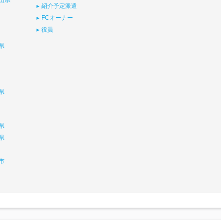
山県
紹介予定派遣
FCオーナー
役員
県
県
県
県
市