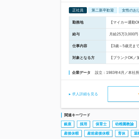
正社員
第二新卒歓迎
女性のお
勤務地
【マイカー通勤O
給与
月給25万3,0
仕事内容
【3歳～5歳児ま
対象となる方
【ブランクOK／
企業データ
設立：1983年4月／本社
求人詳細を見る
関連キーワード
銀座
採用
保育士
幼稚園教諭
産後休暇
産前産後休暇
育休
退