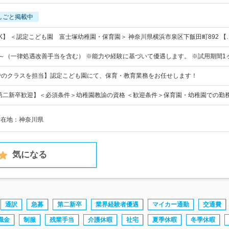
しごと掲載中
K】 ＜認定こども園 富士塚幼稚園・保育園＞ 神奈川県横浜市泉区下飯田町892 【
00円～（一律処遇改善手当を含む） ※能力や経験に基づいて優遇します。 ※試用期間1
でのクラスを担当】認定こども園にて、保育・教育業務をお任せします！
第二新卒歓迎】＜必須条件＞幼稚園教諭の資格 ＜歓迎条件＞保育園・幼稚園での勤
所在地：神奈川県
気になる
通訳
急募
第二新卒
業界経験者優遇
マイカー通勤
交通費
職金
制服
残業手当
介護休暇
社宅
夏季休暇
冬季休暇