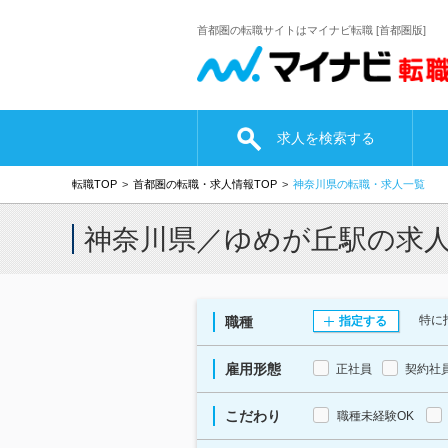
首都圏の転職サイトはマイナビ転職 [首都圏版]
求人を検索する
転職TOP
首都圏の転職・求人情報TOP
神奈川県の転職・求人一覧
神奈川県／ゆめが丘駅の求
特に
職種
指定する
雇用形態
正社員
契約社
こだわり
職種未経験OK