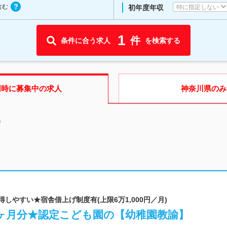
含む
特に指定しない
初年度年収
1
件
条件に合う求人
を検索する
同時に募集中の求人
神奈川県
のみ
中
得しやすい★宿舎借上げ制度有(上限6万1,000円／月)
4ヶ月分★認定こども園の【幼稚園教諭】