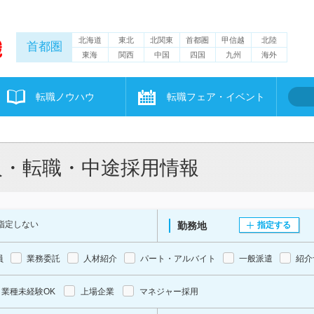
北海道
東北
北関東
首都圏
甲信越
北陸
首都圏
東海
関西
中国
四国
九州
海外
転職ノウハウ
転職フェア・イベント
人・転職・中途採用情報
指定しない
勤務地
指定する
員
業務委託
人材紹介
パート・アルバイト
一般派遣
紹介
業種未経験OK
上場企業
マネジャー採用