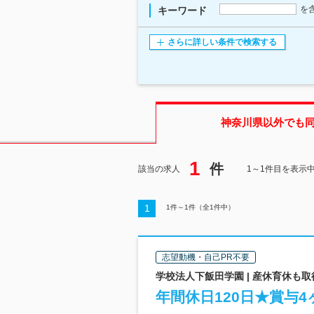
を
キーワード
さらに詳しい条件で検索する
神奈川県
以外でも
1
件
該当の求人
1～1件目を表示
1
1
件～
1
件（全
1
件中）
志望動機・自己PR不要
学校法人下飯田学園 | 産休育休も取
年間休日120日★賞与