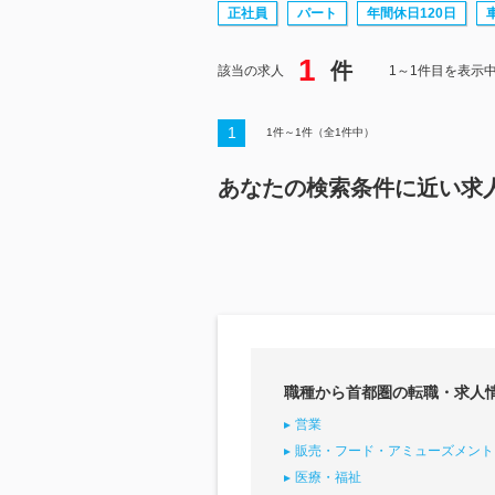
正社員
パート
年間休日120日
1
件
該当の求人
1～1件目を表示
1
1
件～
1
件（全
1
件中）
あなたの検索条件に近い求
職種から首都圏の転職・求人
営業
販売・フード・アミューズメント
医療・福祉