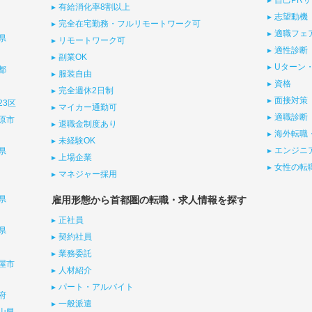
自己PR
有給消化率8割以上
志望動機
完全在宅勤務・フルリモートワーク可
適職フェ
県
リモートワーク可
適性診断
副業OK
Uターン・
都
服装自由
資格
完全週休2日制
面接対策
23区
マイカー通勤可
適職診断
原市
退職金制度あり
海外転職
未経験OK
エンジニ
県
上場企業
女性の転
マネジャー採用
県
雇用形態から首都圏の転職・求人情報を探す
正社員
県
契約社員
業務委託
屋市
人材紹介
パート・アルバイト
府
一般派遣