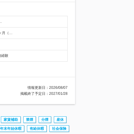
…
ヶ月（…
務経験
情報更新日：2026/08/07
掲載終了予定日：2027/01/28
家賃補助
禁煙
分煙
産休
年末年始休暇
有給休暇
社会保険