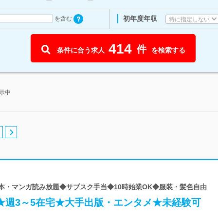
初年度年収
を含む
特に指定しない
414
件
条件に合う求人
を検索する
表示中
 本・マンガ読み放題◆サブスク手当◆10時始業OK◆服装・髪色自由
】★週3～5在宅★大手出版・エンタメ★未経験可