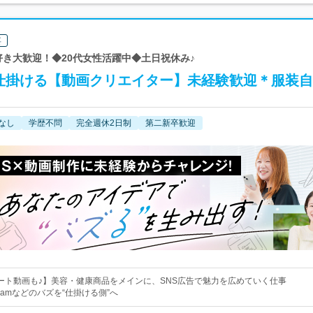
要
SNS好き大歓迎！◆20代女性活躍中◆土日祝休み♪
を仕掛ける【動画クリエイター】未経験歓迎＊服装
なし
学歴不問
完全週休2日制
第二新卒歓迎
ート動画も♪】美容・健康商品をメインに、SNS広告で魅力を広めていく仕事
tagramなどのバズを“仕掛ける側”へ