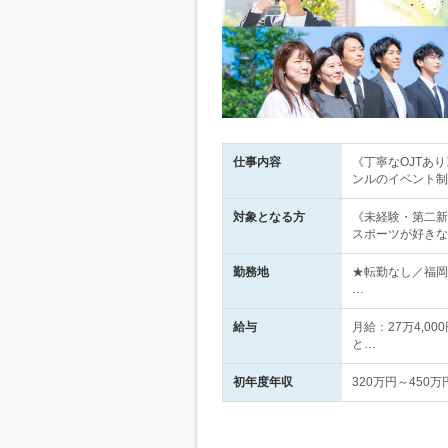
仕事内容
《丁寧なOJTあ
ンルのイベント制
対象となる方
《未経験・第二新
スポーツが好きな
勤務地
★転勤なし／福岡
…
給与
月給：27万4,
と…
初年度年収
320万円～450万