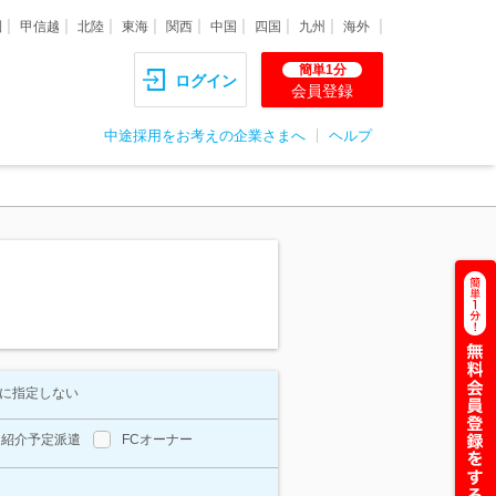
圏
甲信越
北陸
東海
関西
中国
四国
九州
海外
簡単1分
ログイン
会員登録
中途採用をお考えの企業さまへ
ヘルプ
に指定しない
紹介予定派遣
FCオーナー