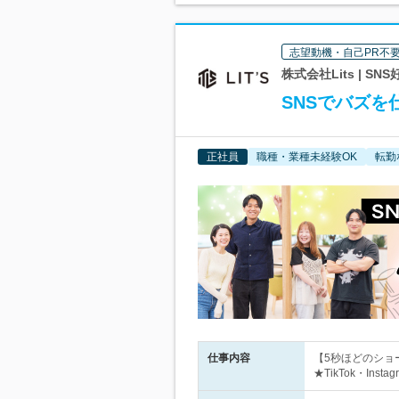
志望動機・自己PR不
株式会社Lits | 
SNSでバズ
正社員
職種・業種未経験OK
転勤
仕事内容
【5秒ほどのショ
★TikTok・Ins