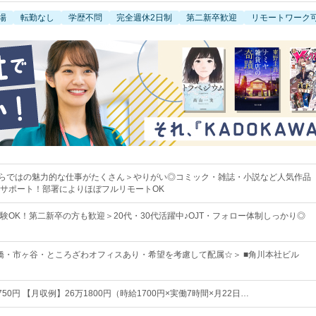
場
転勤なし
学歴不問
完全週休2日制
第二新卒歓迎
リモートワーク
Aならではの魅力的な仕事がたくさん＞やりがい◎コミック・雑誌・小説など人気作品
サポート！部署によりほぼフルリモートOK
験OK！第二新卒の方も歓迎＞20代・30代活躍中♪OJT・フォロー体制しっかり◎
橋・市ヶ谷・ところざわオフィスあり・希望を考慮して配属☆＞ ■角川本社ビル
1,750円 【月収例】26万1800円（時給1700円×実働7時間×月22日…