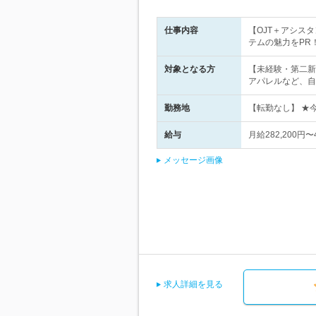
仕事内容
【OJT＋アシス
テムの魅力をPR
対象となる方
【未経験・第二新
アパレルなど、自
勤務地
【転勤なし】 ★今
給与
月給282,200
メッセージ画像
求人詳細を見る