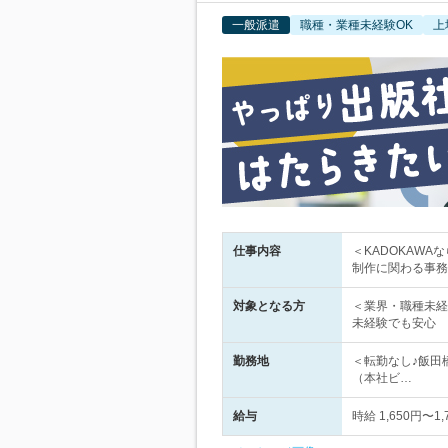
一般派遣
職種・業種未経験OK
上
仕事内容
＜KADOKAW
制作に関わる事務
対象となる方
＜業界・職種未経
未経験でも安心
勤務地
＜転勤なし♪飯田
（本社ビ…
給与
時給 1,650円〜