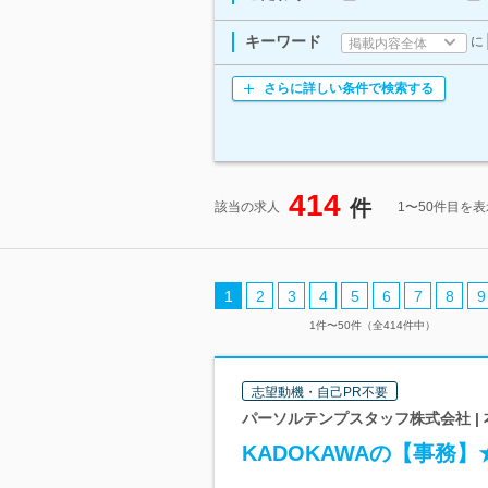
キーワード
に
掲載内容全体
さらに詳しい条件で検索する
414
件
該当の求人
1〜50件目を
1
2
3
4
5
6
7
8
9
1件〜50件（全414件中）
志望動機・自己PR不要
パーソルテンプスタッフ株式会社 |
KADOKAWAの【事務