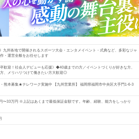
り》九州各地で開催されるスポーツ大会・エンタメイベント・式典など、多彩なジャ
作・運営全般をお任せします
卒歓迎！社会人デビューも応援》◆40歳までの方／イベントづくりが好きな方、
方、メリハリつけて働きたい方大歓迎◎
・熊本募集★テレワーク実施中 【九州営業所】 福岡県福岡市中央区大手門1-6-3
000円〜33万円 ※上記はあくまで最低保証金額です。年齢、経験、能力をしっかり
円