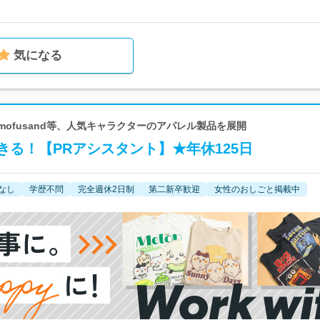
気になる
mofusand等、人気キャラクターのアパレル製品を展開
る！【PRアシスタント】★年休125日
なし
学歴不問
完全週休2日制
第二新卒歓迎
女性のおしごと掲載中