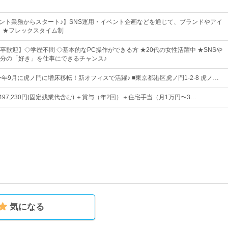
タント業務からスタート♪】SNS運用・イベント企画などを通じて、ブランドやアイ
！★フレックスタイム制
卒歓迎】◇学歴不問 ◇基本的なPC操作ができる方 ★20代の女性活躍中 ★SNSや
分の「好き」を仕事にできるチャンス♪
年9月に虎ノ門に増床移転！新オフィスで活躍♪ ■東京都港区虎ノ門1-2-8 虎ノ…
円〜497,230円(固定残業代含む) ＋賞与（年2回）＋住宅手当（月1万円〜3…
気になる