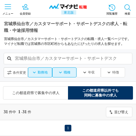
東北版
メニュー
会員登録
閲覧履歴
検索
宮城県仙台市／カスタマーサポート・サポートデスクの求人・転
職・中途採用情報
宮城県仙台市／カスタマーサポート・サポートデスクの転職・求人一覧ページです。
マイナビ転職では宮城県の市区町村からもあなたにぴったりの求人を探せます。
宮城県仙台市／カスタマーサポート・サポートデスク
勤務地
職種
年収
特徴
条件変更
この都道府県
以外でも
この都道府県
で募集中の求人
同時に募集中の求人
31
1
31
件中
-
件
並び替え
1