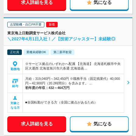
求人詳細を見る
気になる
志望動機・自己PR不要
東京海上日動調査サービス株式会社
＼2027年4月1日入社！／【技術アジャスター】未経験◎
正社員
業種未経験OK
第二新卒歓迎
※サービス拠点のいずれかへ配属 【北海道】 北海道札幌市中央
区大通西 北海道旭川市六条通 北海道函…
勤務地
月給：319,040円～342,450円 ※職務手当（固定残業代）40,000
円～42,900円（20.2時間分）を含みます。 …
給与
初年度の年収：
432～464万円
■全国転勤ができる方（全国に拠点があるため）
対象と
なる方
求人詳細を見る
気になる