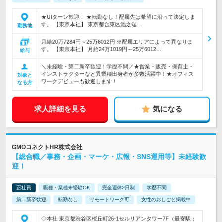
★UIターン歓迎！ ★転勤なし！配属先は希望に沿って決定しま
す。 【東京本社】 東京都台東区池之端…
勤務地
月給20万7284円～25万6012円 ※配属エリアによって異なりま
す。 【東京本社】 月給24万1019円～25万6012…
給与
＼未経験・第二新卒歓迎！学歴不問／★営業・販売・保育士・
インストラクターなど異業種出身者が多数活躍中！★オフィス
対象と
ワークデビューも歓迎します！
なる方
求人詳細を見る
気になる
GMOコネクトHR株式会社
【総合職／事務・企画・マーケ・広報・SNS運用等】未経験歓
迎！
正社員
職種・業種未経験OK
完全週休2日制
学歴不問
第二新卒歓迎
転勤なし
リモートワーク可
女性のおしごと掲載中
◇本社 東京都渋谷区桜丘町26-1セルリアンタワー7F（最寄駅：