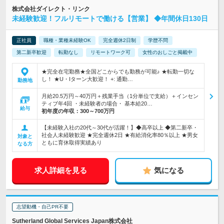
株式会社ダイレクト・リンク
未経験歓迎！フルリモートで働ける【営業】 ◆年間休日130日
正社員
職種・業種未経験OK
完全週休2日制
学歴不問
第二新卒歓迎
転勤なし
リモートワーク可
女性のおしごと掲載中
★完全在宅勤務★全国どこからでも勤務が可能♪ ★転勤一切な
し！ ★U・Iターン大歓迎！ +: 通勤…
勤務地
月給20.5万円～40万円＋残業手当（1分単位で支給）＋インセン
ティブ年4回 ・未経験者の場合・ 基本給20…
給与
初年度の年収：
300～700万円
【未経験入社の20代～30代が活躍！】◆高卒以上 ◆第二新卒・
社会人未経験歓迎 ★完全週休2日 ★有給消化率80％以上 ★男女
対象と
ともに育休取得実績あり
なる方
求人詳細を見る
気になる
志望動機・自己PR不要
Sutherland Global Services Japan株式会社