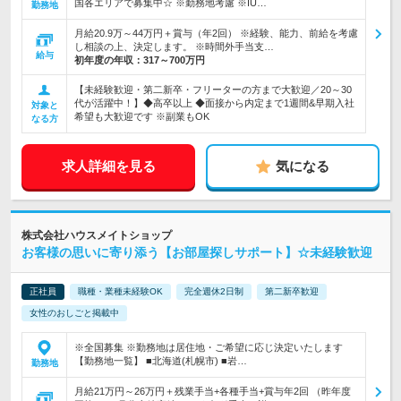
国各エリアで募集中☆ ※勤務地考慮 ※IU…
勤務地
月給20.9万～44万円＋賞与（年2回） ※経験、能力、前給を考慮
し相談の上、決定します。 ※時間外手当支…
給与
初年度の年収：
317～700万円
【未経験歓迎・第二新卒・フリーターの方まで大歓迎／20～30
代が活躍中！】◆高卒以上 ◆面接から内定まで1週間&早期入社
対象と
希望も大歓迎です ※副業もOK
なる方
求人詳細を見る
気になる
株式会社ハウスメイトショップ
お客様の思いに寄り添う【お部屋探しサポート】☆未経験歓迎
正社員
職種・業種未経験OK
完全週休2日制
第二新卒歓迎
女性のおしごと掲載中
※全国募集 ※勤務地は居住地・ご希望に応じ決定いたします
【勤務地一覧】 ■北海道(札幌市) ■岩…
勤務地
月給21万円～26万円＋残業手当+各種手当+賞与年2回 （昨年度