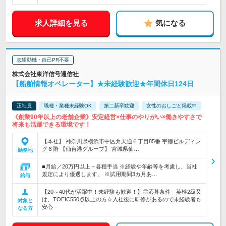
求人詳細を見る
気になる
志望動機・自己PR不要
株式会社東洋信号通信社
【船舶情報オペレーター】★未経験歓迎★年間休日124日
正社員
職種・業種未経験OK
第二新卒歓迎
女性のおしごと掲載中
《創業90年以上の老舗企業》安定経営×仕事のやりがい×働きやすさで
将来も活躍できる環境です！
【本社】 神奈川県横浜市中区弁天通６丁目85番 宇徳ビルディン
グ６階 【仙台港グループ】 宮城県仙…
勤務地
■月給／20万円以上＋各種手当 ※経験や年齢等を考慮し、当社
規定により優遇します。 ※試用期間3カ月あ…
給与
【20～40代が活躍中！未経験も歓迎！】◎応募条件 英検2級又
は、TOEIC550点以上の方☆入社後に研修があるので未経験者も
対象と
安心
なる方