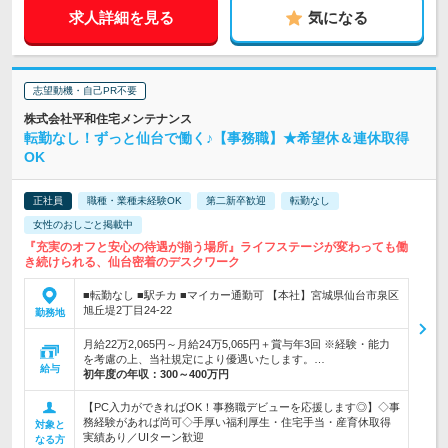
求人詳細を見る
気になる
志望動機・自己PR不要
株式会社平和住宅メンテナンス
転勤なし！ずっと仙台で働く♪【事務職】★希望休＆連休取得
OK
正社員
職種・業種未経験OK
第二新卒歓迎
転勤なし
女性のおしごと掲載中
『充実のオフと安心の待遇が揃う場所』ライフステージが変わっても働
き続けられる、仙台密着のデスクワーク
■転勤なし ■駅チカ ■マイカー通勤可 【本社】宮城県仙台市泉区
旭丘堤2丁目24-22
勤務地
月給22万2,065円～月給24万5,065円＋賞与年3回 ※経験・能力
を考慮の上、当社規定により優遇いたします。…
給与
初年度の年収：
300～400万円
【PC入力ができればOK！事務職デビューを応援します◎】◇事
務経験があれば尚可◇手厚い福利厚生・住宅手当・産育休取得
対象と
実績あり／UIターン歓迎
なる方