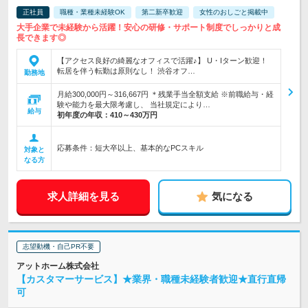
正社員
職種・業種未経験OK
第二新卒歓迎
女性のおしごと掲載中
大手企業で未経験から活躍！安心の研修・サポート制度でしっかりと成
長できます◎
【アクセス良好の綺麗なオフィスで活躍♪】 U・Iターン歓迎！
転居を伴う転勤は原則なし！ 渋谷オフ…
勤務地
月給300,000円～316,667円 ＊残業手当全額支給 ※前職給与・経
験や能力を最大限考慮し、 当社規定により…
給与
初年度の年収：
410～430万円
応募条件：短大卒以上、基本的なPCスキル
対象と
なる方
求人詳細を見る
気になる
志望動機・自己PR不要
アットホーム株式会社
【カスタマーサービス】★業界・職種未経験者歓迎★直行直帰
可