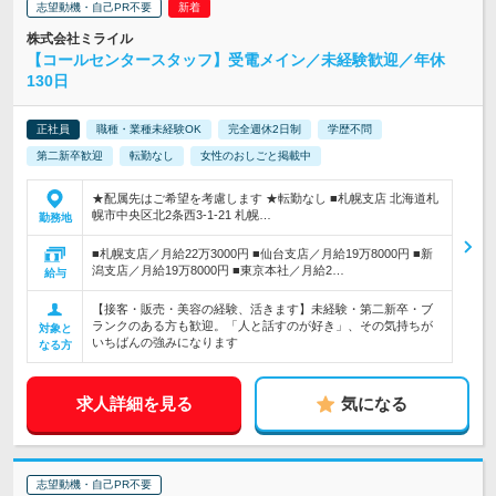
志望動機・自己PR不要
株式会社ミライル
【コールセンタースタッフ】受電メイン／未経験歓迎／年休
130日
正社員
職種・業種未経験OK
完全週休2日制
学歴不問
第二新卒歓迎
転勤なし
女性のおしごと掲載中
★配属先はご希望を考慮します ★転勤なし ■札幌支店 北海道札
幌市中央区北2条西3-1-21 札幌…
勤務地
■札幌支店／月給22万3000円 ■仙台支店／月給19万8000円 ■新
潟支店／月給19万8000円 ■東京本社／月給2…
給与
【接客・販売・美容の経験、活きます】未経験・第二新卒・ブ
ランクのある方も歓迎。「人と話すのが好き」、その気持ちが
対象と
いちばんの強みになります
なる方
求人詳細を見る
気になる
志望動機・自己PR不要