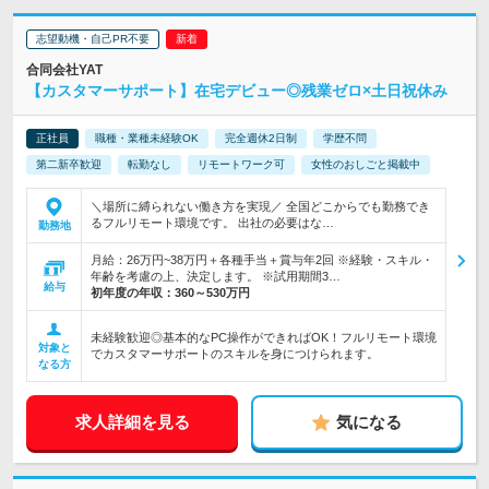
志望動機・自己PR不要
合同会社YAT
【カスタマーサポート】在宅デビュー◎残業ゼロ×土日祝休み
正社員
職種・業種未経験OK
完全週休2日制
学歴不問
第二新卒歓迎
転勤なし
リモートワーク可
女性のおしごと掲載中
＼場所に縛られない働き方を実現／ 全国どこからでも勤務でき
るフルリモート環境です。 出社の必要はな…
勤務地
月給：26万円~38万円＋各種手当＋賞与年2回 ※経験・スキル・
年齢を考慮の上、決定します。 ※試用期間3…
給与
初年度の年収：
360～530万円
未経験歓迎◎基本的なPC操作ができればOK！フルリモート環境
対象と
でカスタマーサポートのスキルを身につけられます。
なる方
求人詳細を見る
気になる