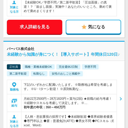
【未経験OK／学歴不問／第二新卒歓迎】「圧迫面接」の真
逆！？「励まし面接」実施中！あなたのいいところ、褒めて褒
対象と
めて褒めまくります！
なる方
求人詳細を見る
気になる
パーパス株式会社
未経験から知識が身につく！【導入サポート】年間休日120日♪
正社員
職種・業種未経験OK
完全週休2日制
学歴不問
第二新卒歓迎
転勤なし
女性のおしごと掲載中
下記のいずれかに配属いたします。 ※勤務地は希望を考慮しま
す。 ※U・Iターン歓迎！ ※原則転勤な…
勤務地
月給22万2500円～28万1820円＋賞与(2回) ★前職の給与考慮！
※経験やスキルを考慮して決定します。 ※…
給与
初年度の年収：
350～450万円
【人柄・意欲重視の採用です】◆未経験歓迎 ◆業界経験者優遇
◆専門卒以上 ◆要：普通免許(AT可) ◆男女不問 ◆PCスキル（E
対象と
xcel、Word）
なる方