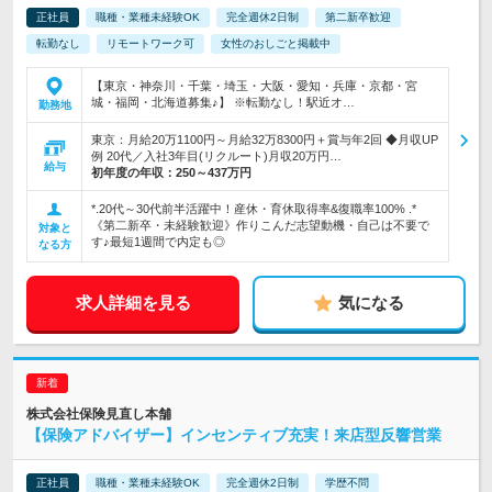
正社員
職種・業種未経験OK
完全週休2日制
第二新卒歓迎
転勤なし
リモートワーク可
女性のおしごと掲載中
【東京・神奈川・千葉・埼玉・大阪・愛知・兵庫・京都・宮
城・福岡・北海道募集♪】 ※転勤なし！駅近オ…
勤務地
東京：月給20万1100円～月給32万8300円＋賞与年2回 ◆月収UP
例 20代／入社3年目(リクルート)月収20万円…
給与
初年度の年収：
250～437万円
*.20代～30代前半活躍中！産休・育休取得率&復職率100% .*
《第二新卒・未経験歓迎》作りこんだ志望動機・自己は不要で
対象と
す♪最短1週間で内定も◎
なる方
求人詳細を見る
気になる
株式会社保険見直し本舗
【保険アドバイザー】インセンティブ充実！来店型反響営業
正社員
職種・業種未経験OK
完全週休2日制
学歴不問