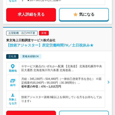
す ★20～30代を中心に活躍中
なる方
求人詳細を見る
気になる
志望動機・自己PR不要
東京海上日動調査サービス株式会社
【技術アジャスター】所定労働時間7H／土日祝休み★
正社員
業種未経験OK
※サービス拠点のいずれかへ配属 【北海道】 北海道札幌市中央
区大通西 北海道旭川市六条通 北海道函…
勤務地
月給：345,190円～504,480円（一律自己啓発手当を含む） ※固
定残業代65,040円～95,000円（30.3時間分）…
給与
初年度の年収：
476～1,015万円
技術アジャスター資格3級以上を保持している方をお待ちしてお
対象と
ります♪
なる方