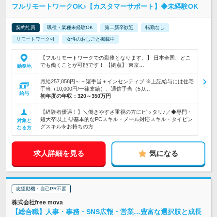
フルリモートワークOK♪【カスタマーサポート】◆未経験OK
契約社員
職種・業種未経験OK
第二新卒歓迎
転勤なし
リモートワーク可
女性のおしごと掲載中
【フルリモートワークでの勤務となります。】 日本全国、どこ
でも働くことが可能です！ 【拠点】 東京…
勤務地
月給257,858円～＋諸手当＋インセンティブ ※上記給与には住宅
手当（10,000円/一律支給）、通信手当（5,0…
給与
初年度の年収：
320～350万円
【経験者優遇！】＼働きやすさ重視の方にピッタリ♪／◆専門・
短大卒以上 ◎基本的なPCスキル・メール対応スキル・タイピン
対象と
グスキルをお持ちの方
なる方
求人詳細を見る
気になる
志望動機・自己PR不要
株式会社free mova
【総合職】人事・事務・SNS広報・営業…豊富な選択肢と成長