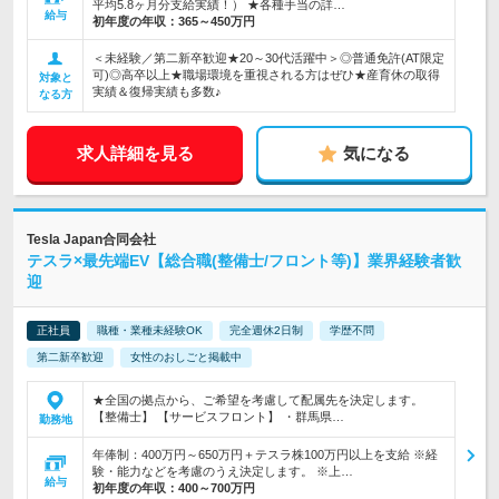
平均5.8ヶ月分支給実績！） ★各種手当の詳…
給与
初年度の年収：
365～450万円
＜未経験／第二新卒歓迎★20～30代活躍中＞◎普通免許(AT限定
可)◎高卒以上★職場環境を重視される方はぜひ★産育休の取得
対象と
実績＆復帰実績も多数♪
なる方
求人詳細を見る
気になる
Tesla Japan合同会社
テスラ×最先端EV【総合職(整備士/フロント等)】業界経験者歓
迎
正社員
職種・業種未経験OK
完全週休2日制
学歴不問
第二新卒歓迎
女性のおしごと掲載中
★全国の拠点から、ご希望を考慮して配属先を決定します。
【整備士】 【サービスフロント】 ・群馬県…
勤務地
年俸制：400万円～650万円＋テスラ株100万円以上を支給 ※経
験・能力などを考慮のうえ決定します。 ※上…
給与
初年度の年収：
400～700万円