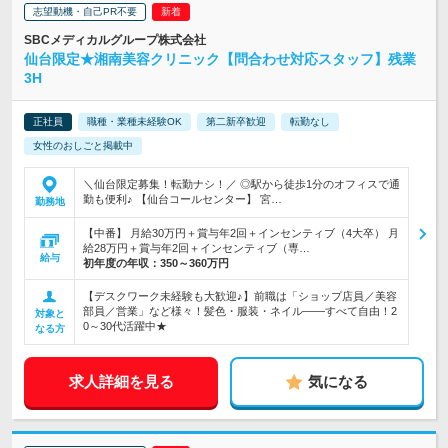
志望動機・自己PR不要
SBCメディカルグループ株式会社
仙台限定★湘南美容クリニック【問合わせ対応スタッフ】残業
3H
正社員
職種・業種未経験OK
第二新卒歓迎
転勤なし
女性のおしごと掲載中
＼仙台限定募集！転勤ナシ！／ ◎駅から徒歩1分のオフィスで通
勤も便利♪ 【仙台コールセンター】 宮…
勤務地
【中番】 月給30万円＋賞与年2回＋インセンティブ（4大卒） 月
給28万円＋賞与年2回＋インセンティブ（専…
給与
初年度の年収：
350～360万円
【デスクワーク未経験も大歓迎♪】前職は「ショップ店員／美容
部員／営業」など様々！髪色・服装・ネイル――すべて自由！2
対象と
0～30代活躍中★
なる方
求人詳細を見る
気になる