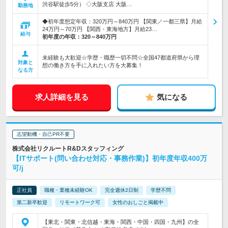
渋谷駅徒歩5分） ◇大阪支店 大阪…
勤務地
◆初年度想定年収：320万円～840万円 【関東／一都三県】月給
24万円～70万円 【関西・東海地方】月給23…
給与
初年度の年収：
320～840万円
未経験も大歓迎☆学歴・職歴一切不問☆全国47都道府県から理
対象と
想の働き方を手に入れたい方を大募集！
なる方
求人詳細を見る
気になる
志望動機・自己PR不要
株式会社リクルートR&Dスタッフィング
【ITサポート(問い合わせ対応・事務作業)】初年度年収400万
可/j
正社員
職種・業種未経験OK
完全週休2日制
学歴不問
第二新卒歓迎
リモートワーク可
女性のおしごと掲載中
【東北・関東・北信越・東海・関西・中国・四国・九州】の全