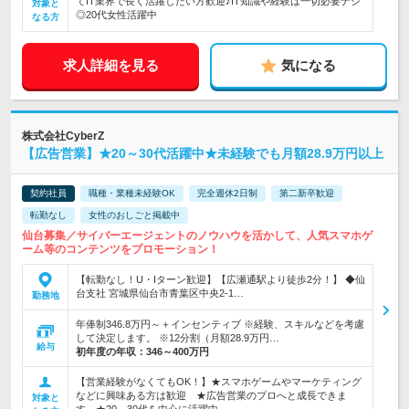
てIT業界で長く活躍したい方歓迎♪IT知識や経験は一切必要ナシ
対象と
◎20代女性活躍中
なる方
求人詳細を見る
気になる
株式会社CyberZ
【広告営業】★20～30代活躍中★未経験でも月額28.9万円以上
契約社員
職種・業種未経験OK
完全週休2日制
第二新卒歓迎
転勤なし
女性のおしごと掲載中
仙台募集／サイバーエージェントのノウハウを活かして、人気スマホゲ
ーム等のコンテンツをプロモーション！
【転勤なし！U・Iターン歓迎】【広瀬通駅より徒歩2分！】 ◆仙
台支社 宮城県仙台市青葉区中央2-1…
勤務地
年俸制346.8万円～＋インセンティブ ※経験、スキルなどを考慮
して決定します。 ※12分割（月額28.9万円…
給与
初年度の年収：
346～400万円
【営業経験がなくてもOK！】★スマホゲームやマーケティング
などに興味ある方は歓迎 ★広告営業のプロへと成長できま
対象と