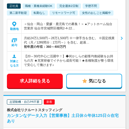
正社員
職種・業種未経験OK
完全週休2日制
学歴不問
第二新卒歓迎
転勤なし
リモートワーク可
女性のおしごと掲載中
＜仙台・岡山・愛媛・鹿児島での募集！＞ ●アットホーム仙台
営業所 仙台市宮城野区榴岡2-4-22…
勤務地
月給24万1,500円～28万1,500円 ※一律手当を含む。 ※固定残業
代（月／12時間分：2万円～）を含む。超過…
給与
初年度の年収：
360～400万円
【20～30代中心に活躍中！】◆何かしらの顧客均衡経験をお持
ちの方 ★充実研修でイチから成長可能！★各種制度が整う環境
対象と
で安心して働けます♪
なる方
求人詳細を見る
気になる
志望動機・自己PR不要
株式会社リクルートスタッフィング
カンタンなデータ入力【営業事務】土日休☆年休125日☆在宅
あり