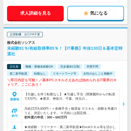
求人詳細を見る
気になる
志望動機・自己PR不要
株式会社ソシアス
未経験81％/有給取得率85％！【IT事務】年休130日＆基本定時
退社
正社員
職種・業種未経験OK
完全週休2日制
学歴不問
第二新卒歓迎
転勤なし
リモートワーク可
女性のおしごと掲載中
＼即日内定も可能！／基本PCスキルさえあれば始められるIT業界のキ
ャリア、ここにあり！
【引越しを伴う転勤なし】 ★引越し手当（関東圏外からの転居
で3万円） ★東京、神奈川、千葉、埼玉の…
勤務地
月給23万9,000円～＋各種手当＋報奨金 ※スキル・経験を考慮の
うえ、決定いたします。 ※月給には固定残…
給与
初年度の年収：
300～500万円
★未経験・フリーター・第二新卒歓迎★Excelスキル等を活かし