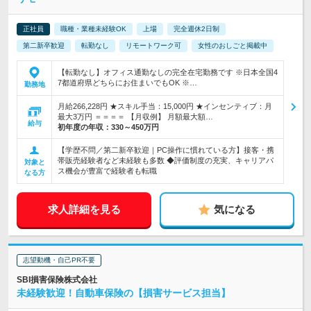
正社員
職種・業種未経験OK
上場
完全週休2日制
第二新卒歓迎
転勤なし
リモートワーク可
女性のおしごと掲載中
【転勤なし】オフィス通勤なしの完全在宅勤務です ※日本全国4
7都道府県どちらにお住まいでもOK ※…
勤務地
月給266,228円 ★スキル手当：15,000円 ★インセンティブ：月
最大3万円 ＝＝＝＝ 【月収例】 月額最大額…
給与
初年度の年収：
330～450万円
【学歴不問／第二新卒歓迎｜PC操作に慣れている方】接客・携
帯販売経験者など未経験も多数 ◆評価制度の充実、キャリアパ
対象と
ス機会が豊富で経験者も転職
なる方
求人詳細を見る
気になる
志望動機・自己PR不要
SBI損害保険株式会社
未経験歓迎！自動車保険の【損害サービス担当】