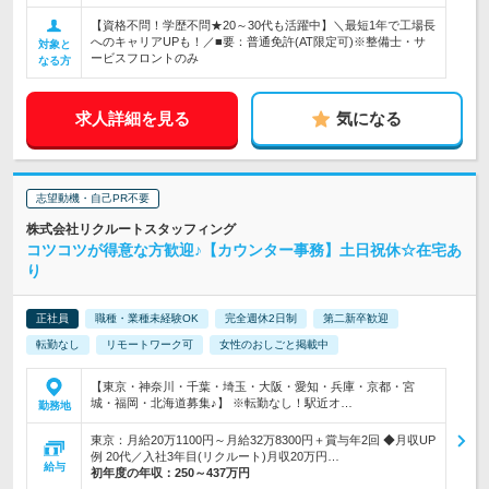
【資格不問！学歴不問★20～30代も活躍中】＼最短1年で工場長
へのキャリアUPも！／■要：普通免許(AT限定可)※整備士・サ
対象と
ービスフロントのみ
なる方
求人詳細を見る
気になる
志望動機・自己PR不要
株式会社リクルートスタッフィング
コツコツが得意な方歓迎♪【カウンター事務】土日祝休☆在宅あ
り
正社員
職種・業種未経験OK
完全週休2日制
第二新卒歓迎
転勤なし
リモートワーク可
女性のおしごと掲載中
【東京・神奈川・千葉・埼玉・大阪・愛知・兵庫・京都・宮
城・福岡・北海道募集♪】 ※転勤なし！駅近オ…
勤務地
東京：月給20万1100円～月給32万8300円＋賞与年2回 ◆月収UP
例 20代／入社3年目(リクルート)月収20万円…
給与
初年度の年収：
250～437万円