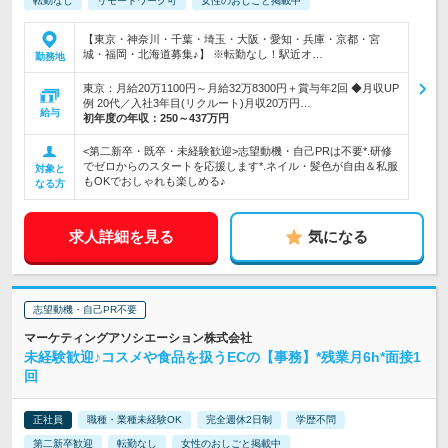
転勤なし
リモートワーク可
女性のおしごと掲載中
【東京・神奈川・千葉・埼玉・大阪・愛知・兵庫・京都・宮
城・福岡・北海道募集♪】 ※転勤なし！駅近オ…
勤務地
東京：月給20万1100円～月給32万8300円＋賞与年2回 ◆月収UP
例 20代／入社3年目(リクルート)月収20万円…
給与
初年度の年収：
250～437万円
<第二新卒・既卒・未経験歓迎>志望動機・自己PRは不要*.研修
でゼロからのスタートを応援します*.ネイル・髪色が自由＆私服
対象と
もOKでおしゃれも楽しめる♪
なる方
求人詳細を見る
気になる
志望動機・自己PR不要
マーケティングアソシエーション株式会社
未経験歓迎♪コスメや食品を扱うECの【事務】*残業月6h*面接1
回
正社員
職種・業種未経験OK
完全週休2日制
学歴不問
第二新卒歓迎
転勤なし
女性のおしごと掲載中