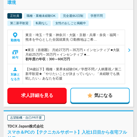
環境
正社員
職種・業種未経験OK
完全週休2日制
学歴不問
第二新卒歓迎
転勤なし
女性のおしごと掲載中
東京・埼玉・千葉・神奈川・大阪・京都・兵庫・奈良・福岡・
熊本を中心とした全国就業先 ◎勤務地はご希…
勤務地
■東京（首都圏） 月給27万円～35万円＋インセンティブ ■大阪
月給25万円～35万円＋インセンティブ ■…
給与
初年度の年収：
300～600万円
【34歳以下】職種・業界未経験OK／学歴不問／人柄重視／第二
新卒歓迎★「やりたいことが決まっていない」「未経験でも挑
対象と
戦したい」あなたを応援
なる方
求人詳細を見る
気になる
志望動機・自己PR不要
TDCX Japan株式会社
スマホ＆PCの【テクニカルサポート】入社1日目から在宅フル