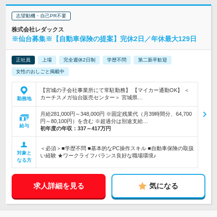
志望動機・自己PR不要
株式会社レダックス
※仙台募集※【自動車保険の提案】完休2日／年休最大129日
正社員
上場
完全週休2日制
学歴不問
第二新卒歓迎
女性のおしごと掲載中
【宮城の子会社事業所にて常駐勤務】 【マイカー通勤OK】 ＜
カーチスメガ仙台販売センター＞ 宮城県…
勤務地
月給281,000円～348,000円 ※固定残業代（月39時間分、64,700
円～80,100円）を含む ※超過分は別途支給…
給与
初年度の年収：
337～417万円
＜必須＞■学歴不問 ■基本的なPC操作スキル ■自動車保険の取扱
対象と
い経験 ★ワークライフバランス良好な職場環境♪
なる方
求人詳細を見る
気になる