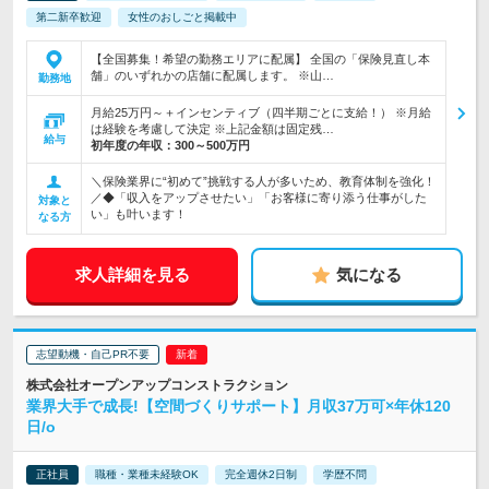
第二新卒歓迎
女性のおしごと掲載中
【全国募集！希望の勤務エリアに配属】 全国の「保険見直し本
舗」のいずれかの店舗に配属します。 ※山…
勤務地
月給25万円～＋インセンティブ（四半期ごとに支給！） ※月給
は経験を考慮して決定 ※上記金額は固定残…
給与
初年度の年収：
300～500万円
＼保険業界に“初めて”挑戦する人が多いため、教育体制を強化！
／◆「収入をアップさせたい」「お客様に寄り添う仕事がした
対象と
い」も叶います！
なる方
求人詳細を見る
気になる
志望動機・自己PR不要
株式会社オープンアップコンストラクション
業界大手で成長!【空間づくりサポート】月収37万可×年休120
日/o
正社員
職種・業種未経験OK
完全週休2日制
学歴不問