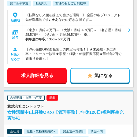
第二新卒歓迎
転勤なし
女性のおしごと掲載中
《転勤なし／腰を据えて働ける環境！》 全国の各プロジェクト
先が勤務地です♪ ★あなたの好きな街でず…
勤務地
〈東京〉月給28万円～ 〈大阪〉月給26.9万円～ 〈名古屋〉月給
28.5万円～ 〈その他〉月給26.5万円～ ※…
給与
初年度の年収：
350～500万円
【Web面接OK&面接翌日の内定も可能！】★未経験・第二新
卒・フリーター歓迎★学歴・経験・転職回数不問★昇給年2回で
対象と
頑張りを還元！
なる方
求人詳細を見る
気になる
志望動機・自己PR不要
株式会社コントラフト
女性活躍中!未経験OKの【管理事務】/年休120日/福利厚生充
実/x41
正社員
職種・業種未経験OK
完全週休2日制
学歴不問