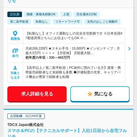
リモ
正社員
職種・業種未経験OK
上場
完全週休2日制
第二新卒歓迎
転勤なし
リモートワーク可
女性のおしごと掲載中
【転勤なし】オフィス通勤なしの完全在宅勤務です ※日本全国4
7都道府県どちらにお住まいでもOK ※…
勤務地
月給266,228円 ★スキル手当：15,000円 ★インセンティブ：月
最大3万円 ＝＝＝＝ 【月収例】 月額最大額…
給与
初年度の年収：
330～450万円
【高卒以上／第二新卒歓迎｜PC操作に慣れている方】接客・携
帯販売経験者など未経験も多数 ◆評価制度の充実、キャリアパ
対象と
ス機会が豊富で経験者も転職
なる方
求人詳細を見る
気になる
志望動機・自己PR不要
TDCX Japan株式会社
スマホ＆PCの【テクニカルサポート】入社1日目から在宅フル
リモ