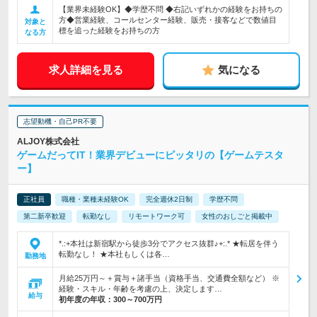
【業界未経験OK】◆学歴不問 ◆右記いずれかの経験をお持ちの
方◆営業経験、コールセンター経験、販売・接客などで数値目
対象と
標を追った経験をお持ちの方
なる方
求人詳細を見る
気になる
志望動機・自己PR不要
ALJOY株式会社
ゲームだってIT！業界デビューにピッタリの【ゲームテスタ
ー】
正社員
職種・業種未経験OK
完全週休2日制
学歴不問
第二新卒歓迎
転勤なし
リモートワーク可
女性のおしごと掲載中
*.:+本社は新宿駅から徒歩3分でアクセス抜群♪+:.* ★転居を伴う
転勤なし！ ★本社もしくは各…
勤務地
月給25万円～＋賞与＋諸手当（資格手当、交通費全額など） ※
経験・スキル・年齢を考慮の上、決定します…
給与
初年度の年収：
300～700万円