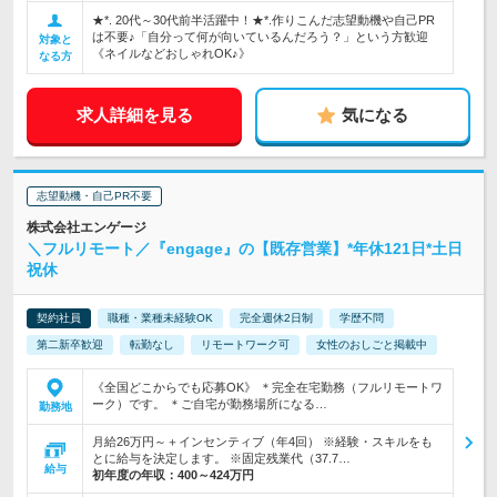
★*. 20代～30代前半活躍中！★*.作りこんだ志望動機や自己PR
は不要♪「自分って何が向いているんだろう？」という方歓迎
対象と
《ネイルなどおしゃれOK♪》
なる方
求人詳細を見る
気になる
志望動機・自己PR不要
株式会社エンゲージ
＼フルリモート／『engage』の【既存営業】*年休121日*土日
祝休
契約社員
職種・業種未経験OK
完全週休2日制
学歴不問
第二新卒歓迎
転勤なし
リモートワーク可
女性のおしごと掲載中
《全国どこからでも応募OK》 ＊完全在宅勤務（フルリモートワ
ーク）です。 ＊ご自宅が勤務場所になる…
勤務地
月給26万円～＋インセンティブ（年4回） ※経験・スキルをも
とに給与を決定します。 ※固定残業代（37.7…
給与
初年度の年収：
400～424万円