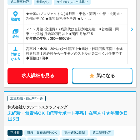
第二新卒歓迎
転勤なし
女性のおしごと掲載中
★全国のプロジェクト先(首都圏・東北・関西・中部・北海道・
九州が中心) ★希望勤務地を考慮 ★Ｕ・…
勤務地
＜１＞月給+交通費+（残業代は全額別途支給） ■首都圏・関
東・北信越 月給30万円以上 ■関西 月給27.5…
給与
初年度の年収：
350～500万円
高卒以上◆20～30代の女性活躍中◆経験・転職回数不問！未経
験者歓迎！未経験から一生モノのスキルが身に付くお仕事です
対象と
◆面接は1回◆
なる方
求人詳細を見る
気になる
志望動機・自己PR不要
株式会社リクルートスタッフィング
未経験・無資格OK【経理サポート事務】在宅あり★年間休日
125日
正社員
職種・業種未経験OK
完全週休2日制
第二新卒歓迎