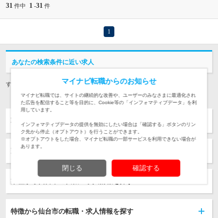
31
1
31
件中
-
件
1
あなたの検索条件に近い求人
マイナビ転職からのお知らせ
すべての求人を見る
マイナビ転職では、サイトの継続的な改善や、ユーザーのみなさまに最適化され
た広告を配信すること等を目的に、Cookie等の「インフォマティブデータ」を利
用しています。
職種から仙台市の転職・求人情報を探す
インフォマティブデータの提供を無効にしたい場合は「確認する」ボタンのリン
ク先から停止（オプトアウト）を行うことができます。
※オプトアウトをした場合、マイナビ転職の一部サービスを利用できない場合が
あります。
勤務地から転職・求人情報を探す
閉じる
確認する
業種から仙台市の転職・求人情報を探す
特徴から仙台市の転職・求人情報を探す