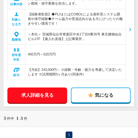
ン開発・保守業務を担当します。
仕事内容
【経験者歓迎】◆PL/IまたはCOBOLによる基幹系システム開
発や保守経験◆チーム協力や育成志向がある方にぴったりの働
対象と
きやすい環境です！
なる方
＜本社＞ 宮城県仙台市青葉区中央1丁目6番35号 東京建物仙台
ビル17F 【雇入れ直後】上記事業所…
勤務地
400万円～520万円
初年度
年収
【月給】243,000円～ ※経験・年齢・能力を考慮して決定いた
します ※試用期間3ヶ月あり(同条件)
給与
求人詳細を見る
気になる
3
1
3
件中
-
件
1