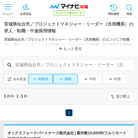
メニュー
会員登録
閲覧履歴
検索
宮城県仙台市／プロジェクトマネジャー・リーダー（汎用機系）の
求人・転職・中途採用情報
宮城県仙台市／プロジェクトマネジャー・リーダー（汎用機系）のエンジニア転職・
求人一覧ページです。マイナビ転職では、ITエンジニアの転職・求人情報を宮城県の
もっと見る
市区町村からも探せます。
宮城県仙台市／プロジェクトマネジャー・リーダー（汎用機系）
勤務地
職種
年収
特徴
条件変更
3
1
3
件中
-
件
並び替え
1
オックスフォードパートナーズ株式会社 | 案件数10,000件/フルリモート