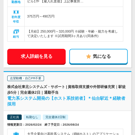
ビル17F 【雇入れ直後】上記事業所…
勤務地
375万円～490万円
初年度
年収
【月給】250,000円～320,000円 ※経験・年齢・能力を考慮し
て決定いたします ※試用期間3ヶ月あり(同条件)
給与
求人詳細を見る
気になる
志望動機・自己PR不要
株式会社東北システムズ・サポート | 資格取得支援や外部研修充実｜駅徒
歩5分｜完全週休2日｜通勤手当
電力系システム開発の【ホスト系技術者】＊仙台駅近＊経験者
採用
正社員
転勤なし
完全週休2日制
情報更新日：2026/02/24 終了予定日：2026/08/24
大手企業向け基幹系システム（IBMホスト）のアプリケーショ