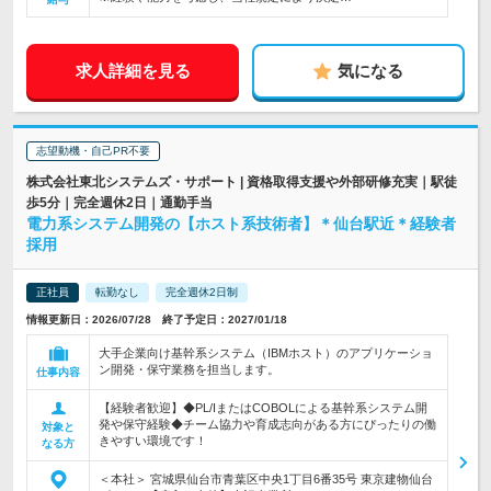
求人詳細を見る
気になる
志望動機・自己PR不要
株式会社東北システムズ・サポート | 資格取得支援や外部研修充実｜駅徒
歩5分｜完全週休2日｜通勤手当
電力系システム開発の【ホスト系技術者】＊仙台駅近＊経験者
採用
正社員
転勤なし
完全週休2日制
情報更新日：2026/07/28 終了予定日：2027/01/18
大手企業向け基幹系システム（IBMホスト）のアプリケーショ
ン開発・保守業務を担当します。
仕事内容
【経験者歓迎】◆PL/IまたはCOBOLによる基幹系システム開
発や保守経験◆チーム協力や育成志向がある方にぴったりの働
対象と
きやすい環境です！
なる方
＜本社＞ 宮城県仙台市青葉区中央1丁目6番35号 東京建物仙台