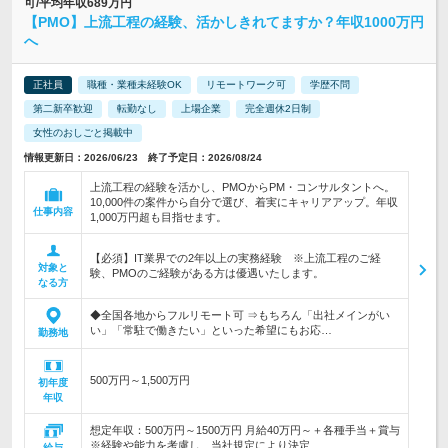
可/平均年収689万円
【PMO】上流工程の経験、活かしきれてますか？年収1000万円
へ
正社員
職種・業種未経験OK
リモートワーク可
学歴不問
第二新卒歓迎
転勤なし
上場企業
完全週休2日制
女性のおしごと掲載中
情報更新日：2026/06/23 終了予定日：2026/08/24
上流工程の経験を活かし、PMOからPM・コンサルタントへ。
10,000件の案件から自分で選び、着実にキャリアアップ。年収
仕事内容
1,000万円超も目指せます。
【必須】IT業界での2年以上の実務経験 ※上流工程のご経
対象と
験、PMOのご経験がある方は優遇いたします。
なる方
◆全国各地からフルリモート可 ⇒もちろん「出社メインがい
い」「常駐で働きたい」といった希望にもお応…
勤務地
500万円～1,500万円
初年度
年収
想定年収：500万円～1500万円 月給40万円～＋各種手当＋賞与
※経験や能力を考慮し、当社規定により決定…
給与