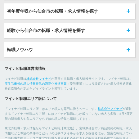
初年度年収から仙台市の転職・求人情報を探す
経験から仙台市の転職・求人情報を探す
転職ノウハウ
マイナビ転職運営者情報
マイナビ転職は
株式会社マイナビ
が運営する転職・求人情報サイトです。 マイナビ転職は、
厚生労働省の求人情報提供の適正化推進事業
（委託事業）により設置された求人情報適正化
推進協議会が定めたガイドラインを遵守しています。
マイナビ転職エリア版について
「マイナビ転職エリア版」はエリア求人を専門に扱うページです。
株式会社マイナビ
が運営
する「マイナビ転職エリア版」にはマイナビ転職にしか載っていない求人も多数。8月7日更
新の新着求人や各エリアならではの求人特集も掲載してます。
東北の転職・求人情報ならマイナビ転職【東北版】。宮城県仙台市／商品開発の転職・求人
情報などご希望の条件やこだわりの仕事スタイルから求人を探せるほか、豊富な転職ノウハ
ウや転職支援サービスで東北で転職を希望されるみなさんの転職活動を応援する転職サイト