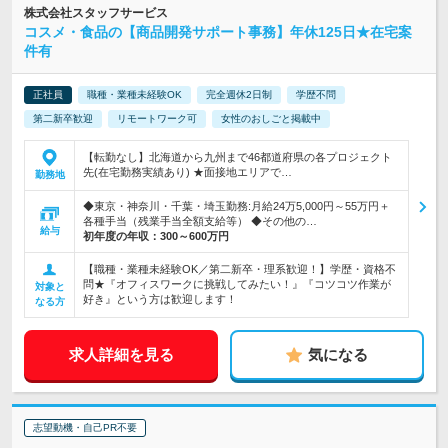
株式会社スタッフサービス
コスメ・食品の【商品開発サポート事務】年休125日★在宅案
件有
正社員
職種・業種未経験OK
完全週休2日制
学歴不問
第二新卒歓迎
リモートワーク可
女性のおしごと掲載中
【転勤なし】北海道から九州まで46都道府県の各プロジェクト
先(在宅勤務実績あり) ★面接地エリアで…
勤務地
◆東京・神奈川・千葉・埼玉勤務:月給24万5,000円～55万円＋
各種手当（残業手当全額支給等） ◆その他の…
給与
初年度の年収：
300～600万円
【職種・業種未経験OK／第二新卒・理系歓迎！】学歴・資格不
問★『オフィスワークに挑戦してみたい！』『コツコツ作業が
対象と
好き』という方は歓迎します！
なる方
求人詳細を見る
気になる
志望動機・自己PR不要