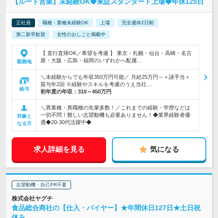
【ルート営業】未経験OK◆東証スタンダード上場◆年休125日
正社員
職種・業種未経験OK
上場
完全週休2日制
第二新卒歓迎
女性のおしごと掲載中
【 直行直帰OK／希望を考慮 】 東京・札幌・仙台・高崎・名古
屋・大阪・広島・福岡のいずれかへ配属…
勤務地
＼未経験からでも年収350万円可能／ 月給25万円～＋諸手当＋
賞与年2回 ※経験やスキルを考慮のうえ当社…
給与
初年度の年収：
310～450万円
＼異業種・異職種の先輩多数！／これまでの経験・学歴などは
一切不問！難しい志望動機も必要ありません！◆業界経験者優
対象と
遇◆20-30代活躍中◆
なる方
求人詳細を見る
気になる
志望動機・自己PR不要
株式会社ヤグチ
食品総合商社の【仕入・バイヤー】★年間休日127日★土日祝
休み