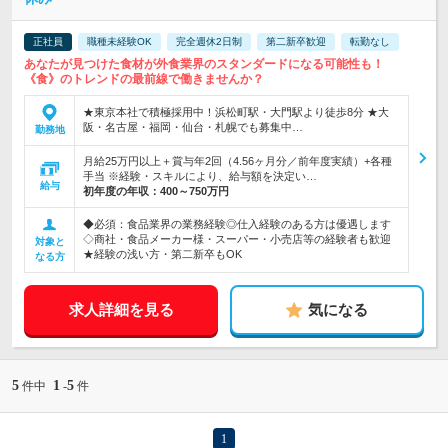
正社員
職種未経験OK
完全週休2日制
第二新卒歓迎
転勤なし
あなたが見つけた食材が外食業界のスタンダードになる可能性も！
《食》のトレンドの最前線で働きませんか？
★東京本社で積極採用中！浜松町駅・大門駅より徒歩8分 ★大
阪・名古屋・福岡・仙台・札幌でも募集中…
勤務地
月給25万円以上＋賞与年2回（4.56ヶ月分／前年度実績）+各種
手当 ※経験・スキルにより、給与額を決定い…
給与
初年度の年収：
400～750万円
◆必須：食品業界の業務経験◎仕入経験のある方は優遇します
◇商社・食品メーカー様・スーパー・小売店等の経験者も歓迎
対象と
★経験の浅い方・第二新卒もOK
なる方
求人詳細を見る
気になる
5
1
5
件中
-
件
1