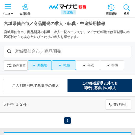
東北版
メニュー
会員登録
閲覧履歴
検索
宮城県仙台市／商品開発の求人・転職・中途採用情報
宮城県仙台市／商品開発の転職・求人一覧ページです。マイナビ転職では宮城県の市
区町村からもあなたにぴったりの求人を探せます。
宮城県仙台市／商品開発
勤務地
職種
年収
特徴
条件変更
この都道府県
以外でも
この都道府県
で募集中の求人
同時に募集中の求人
5
1
5
件中
-
件
並び替え
1