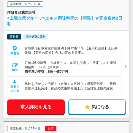
志望動機・自己PR不要
理研食品株式会社
<上場企業グループ>エキス調味料等の【開発】★完全週休2日
制
正社員
完全週休2日制
宮城県仙台市宮城野区港四丁目12番11号 【雇入れ直後】上記事
業所 【変更の範囲】会社の定める各事…
勤務地
月給198,000円～ ※経験・スキル等を考慮して決定します ※試
用期間：3ヶ月（同条件）
給与
初年度の年収：
300～450万円
経験を活かして活躍！＜必須＞大卒以上（理系学部卒）、普通
対象と
自動車運転免許、食品の技術開発職または品質管理職の経験
なる方
求人詳細を見る
気になる
志望動機・自己PR不要