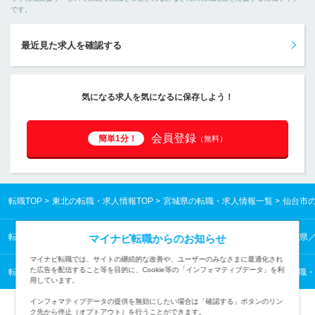
です。
最近見た求人を確認する
気になる求人を気になるに保存しよう！
会員登録
簡単1分！
（無料）
転職TOP
東北の転職・求人情報TOP
宮城県の転職・求人情報一覧
仙台市
転職TOP
東北の転職・求人情報TOP
宮城県の転職・求人情報一覧
宮城県
マイナビ転職からのお知らせ
マイナビ転職では、サイトの継続的な改善や、ユーザーのみなさまに最適化され
た広告を配信すること等を目的に、Cookie等の「インフォマティブデータ」を利
転職TOP
医薬・食品・化学・素材から探す
医薬・食品・化学・素材の転職・
用しています。
インフォマティブデータの提供を無効にしたい場合は「確認する」ボタンのリン
ク先から停止（オプトアウト）を行うことができます。