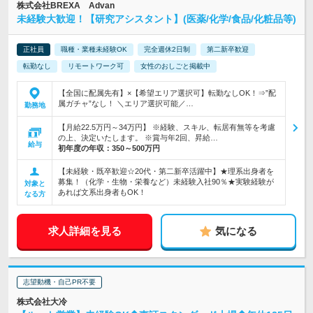
株式会社BREXA Advan
未経験大歓迎！【研究アシスタント】(医薬/化学/食品/化粧品等)
正社員
職種・業種未経験OK
完全週休2日制
第二新卒歓迎
転勤なし
リモートワーク可
女性のおしごと掲載中
【全国に配属先有】×【希望エリア選択可】転勤なしOK！⇒”配
属ガチャ”なし！ ＼エリア選択可能／…
勤務地
【月給22.5万円～34万円】 ※経験、スキル、転居有無等を考慮
の上、決定いたします。 ※賞与年2回、昇給…
給与
初年度の年収：
350～500万円
【未経験・既卒歓迎☆20代・第二新卒活躍中】★理系出身者を
募集！（化学・生物・栄養など）未経験入社90％★実験経験が
対象と
あれば文系出身者もOK！
なる方
求人詳細を見る
気になる
志望動機・自己PR不要
株式会社大冷