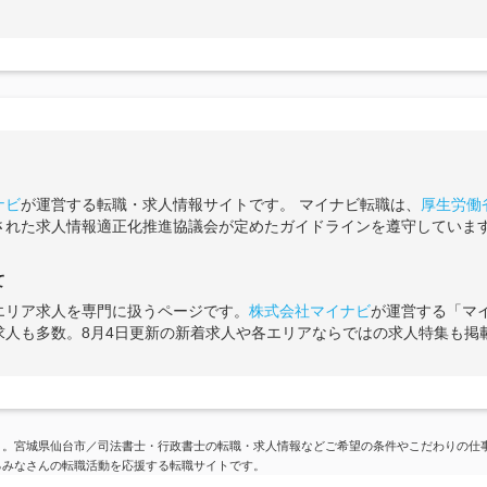
ナビ
が運営する転職・求人情報サイトです。 マイナビ転職は、
厚生労働
された求人情報適正化推進協議会が定めたガイドラインを遵守していま
て
エリア求人を専門に扱うページです。
株式会社マイナビ
が運営する「マ
求人も多数。8月4日更新の新着求人や各エリアならではの求人特集も掲
】。宮城県仙台市／司法書士・行政書士の転職・求人情報などご希望の条件やこだわりの仕
るみなさんの転職活動を応援する転職サイトです。