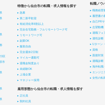
転職ノウ
特徴から仙台市の転職・求人情報を探す
職務経歴
県
急募
履歴書の
県
第二新卒歓迎
自己PR
有給消化率8割以上
志望動機
完全在宅勤務・フルリモートワーク可
適職フェ
県
リモートワーク可
適性診断
副業OK
Uターン・
都
服装自由
資格
完全週休2日制
面接対策
23区
マイカー通勤可
適職診断
原市
退職金制度あり
海外転職
未経験OK
エンジニ
県
上場企業
女性の転
マネジャー採用
県
雇用形態から仙台市の転職・求人情報を探す
正社員
県
契約社員