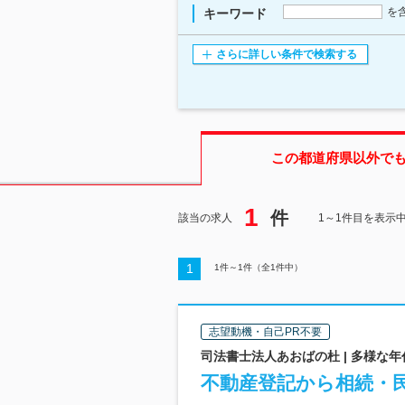
を
キーワード
さらに詳しい条件で検索する
この都道府県
以外で
1
件
該当の求人
1～1件目を表示
1
1
件～
1
件（全
1
件中）
志望動機・自己PR不要
司法書士法人あおばの杜 | 多様な
不動産登記から相続・民