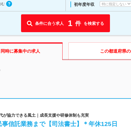
含む
特に指定しない
初年度年収
1
件
条件に合う求人
を検索する
も同時に募集中の求人
この都道府県
の
中
年代が協力できる風土｜成長支援や研修体制も充実
事信託業務まで【司法書士】＊年休125日