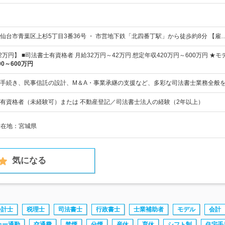
仙台市青葉区上杉5丁目3番36号 ・ 市営地下鉄「北四番丁駅」から徒歩約8分 【雇
2万円】 ■司法書士有資格者 月給32万円～42万円 想定年収420万円～600万円 ★
00～600万円
手続き、民事信託の設計、M＆A・事業承継の支援など、多彩な司法書士業務全般
有資格者（未経験可）または 不動産登記／司法書士法人の経験（2年以上）
所在地：宮城県
気になる
会計士
税理士
司法書士
行政書士
士業補助者
モデル
会計
カー通勤
交通費
禁煙
分煙
産休
育休
シフト制
住宅手