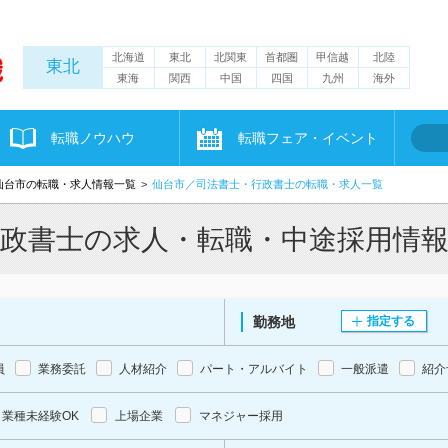
北海道
東北
北関東
首都圏
甲信越
北陸
東北
東海
関西
中国
四国
九州
海外
転職ノウハウ
転職フェア・イベント
仙台市の転職・求人情報一覧
仙台市／司法書士・行政書士の転職・求人一覧
行政書士の求人・転職・中途採用情
勤務地
指定する
員
業務委託
人材紹介
パート・アルバイト
一般派遣
紹介
業種未経験OK
上場企業
マネジャー採用