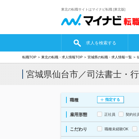
東北の転職サイトはマイナビ転職 [東北版]
求人を検索する
転職TOP
東北の転職・求人情報TOP
宮城県の転職・求人情報一覧
宮城県仙台市／司法書士・
職種
指定する
雇用形態
正社員
契約社
こだわり
職種未経験OK