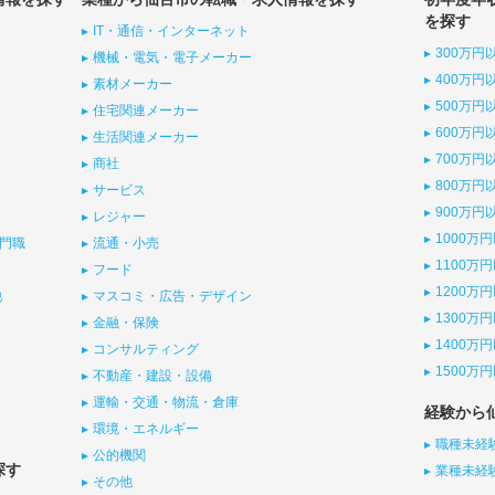
を探す
IT・通信・インターネット
300万円
機械・電気・電子メーカー
400万円
素材メーカー
500万円
住宅関連メーカー
600万円
生活関連メーカー
700万円
商社
800万円
サービス
900万円
レジャー
1000万
門職
流通・小売
1100万
フード
1200万
他
マスコミ・広告・デザイン
1300万
金融・保険
1400万
コンサルティング
1500万
不動産・建設・設備
運輸・交通・物流・倉庫
経験から
環境・エネルギー
職種未経
公的機関
探す
業種未経
その他