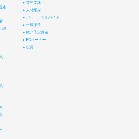
業務委託
屋市
人材紹介
パート・アルバイト
府
一般派遣
山県
紹介予定派遣
FCオーナー
役員
県
県
県
県
市