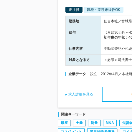
正社員
職種・業種未経験OK
勤務地
仙台本社／宮城県
給与
【月給30万円～4
初年度の年収：
4
仕事内容
不動産登記や相続
対象となる方
＜必須＞司法書士
企業データ
設立：2012年4月／本社
求人詳細を見る
関連キーワード
銀座
士業
測量
M&A
公認
マネジメント
業界経験者優遇
マイ