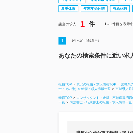
夏季休暇
年末年始休暇
有給休暇
1
件
該当の求人
1～1件目を表示
1
1
件～
1
件（全
1
件中）
あなたの検索条件に近い求
転職TOP
東北の転職・求人情報TOP
宮城県
士・その他）の転職・求人情報一覧
宮城県／司
転職TOP
コンサルタント・金融・不動産専門職
一覧
司法書士・行政書士の転職・求人情報一覧
職種から仙台市の転職・求人