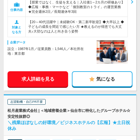
【授業ではなく、生徒を支える｜入社後1～2カ月の研修あり】
◆広報・事務・マーケなど「個別教室のトライ」の運営業務
仕事内容
★完全週休2日／長期連休年3回
【20～40代活躍中｜未経験OK・第二新卒歓迎】◆大卒以上 ◆
子どもの成長を間近で感じたい方 ★教えるのが得意でも大丈
対象と
夫♪大切なのは人と向き合う姿勢
なる方
企業データ
設立：1987年1月／従業員数：1,546人／本社所在
地：東京都
求人詳細を見る
気になる
志望動機・自己PR不要
松月産業株式会社 | ＜地域密着企業＞仙台市に特化したグループホテル☆
安定性抜群◎
＼残業ほぼなしの好環境／ビジネスホテルの【広報】★土日祝
休み