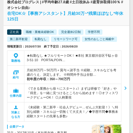
株式会社プログレス | #平均年齢27.8歳 #土日祝休み #産育休取得100％ #
オシャレ自由♪
在宅OK☆【事務アシスタント】月給30万~*残業ほぼなし*年休
125日
正社員
職種・業種未経験OK
完全週休2日制
学歴不問
第二新卒歓迎
転勤なし
リモートワーク可
女性のおしごと掲載中
情報更新日：2026/07/30 終了予定日：2026/08/20
★転勤なし ★フルリモートOK！ ■本社 東京都渋谷区千駄ヶ谷
3-51-10 PORTALPOIN…
勤務地
月給30万円～50万円＋賞与＋諸手当 ※経験、スキルなどを考
慮のうえ、決定します。 ※時間外手当は全額…
給与
初年度の年収：
350～700万円
《できる業務から徐々にスタート♪》まずは研修で「好き」や
「得意」を一緒に見つけるところから始めます！◎オフィスワ
仕事内容
ークデビューOK！ ◎人柄重視
《未経験・第二新卒・社会人デビュー…ぜんぶ大歓迎！》＼特
別な経験・スキルは一切無くて大丈夫！／◆学歴不問◆事務未
対象と
経験スタートの先輩も多数♪
なる方
企業データ
設立：2017年10月／本社所在地：東京都