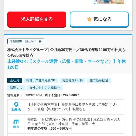
求人詳細を見る
気になる
志望動機・自己PR不要
株式会社トライグループ | ◇月給30万円～／30代で年収1100万の社員も
◇Web面接対応
未経験OK!【スクール運営（広報・事務・マーケなど）】年休
120日
正社員
職種・業種未経験OK
完全週休2日制
第二新卒歓迎
転勤なし
女性のおしごと掲載中
情報更新日：2026/07/14 終了予定日：2026/08/24
【全国の各教室募集】 ※勤務地は希望を考慮して決定 ※U・I
ターン歓迎 【転勤について】 転勤なし…
勤務地
都市部 ｜月給30万円～39万円 その他地域｜月給27万円～38万
円 ※都市部（東京・神奈川・千葉・埼玉・大…
給与
初年度の年収：
380～550万円