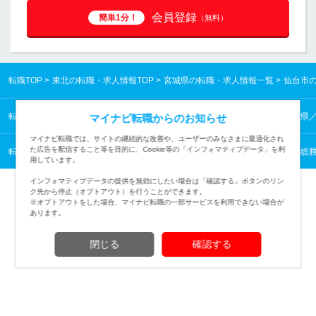
会員登録
簡単1分！
（無料）
転職TOP
東北の転職・求人情報TOP
宮城県の転職・求人情報一覧
仙台市
転職TOP
東北の転職・求人情報TOP
宮城県の転職・求人情報一覧
宮城県
マイナビ転職からのお知らせ
マイナビ転職では、サイトの継続的な改善や、ユーザーのみなさまに最適化され
た広告を配信すること等を目的に、Cookie等の「インフォマティブデータ」を利
転職TOP
管理・事務から探す
管理・事務の転職・求人情報一覧
人事・総務
用しています。
インフォマティブデータの提供を無効にしたい場合は「確認する」ボタンのリン
ク先から停止（オプトアウト）を行うことができます。
※オプトアウトをした場合、マイナビ転職の一部サービスを利用できない場合が
あります。
TOPページへ
閉じる
確認する
(c) Mynavi Corporation