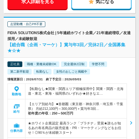
求人詳細を見る
気になる
志望動機・自己PR不要
FIDIA SOLUTIONS株式会社 | 5年連続ホワイト企業／21年連続増収／友達
採用／未経験歓迎
【総合職（企画・マーケ）】賞与年3回／完休2日／全国募集
★☆★
正社員
職種・業種未経験OK
完全週休2日制
学歴不問
第二新卒歓迎
転勤なし
女性のおしごと掲載中
情報更新日：2026/07/31 終了予定日：2026/09/03
【転勤なし★関東・関西エリア積極採用中】関東・関西・北海
道・東北・東海・福岡県のいずれか★好きなエ…
勤務地
【エリア別給与】 ■首都圏（東京都・神奈川県・埼玉県・千葉
県） 月給212,100円～300,000円＋賞与年3回…
給与
初年度の年収：
250～500万円
★ホワイト企業認定 最高ランク「プラチナ」受賞★誰もが知
るあの有名商品の販売促進・PR・マーケティングなどをお任
仕事内容
せ！◎90％が未経験スタート