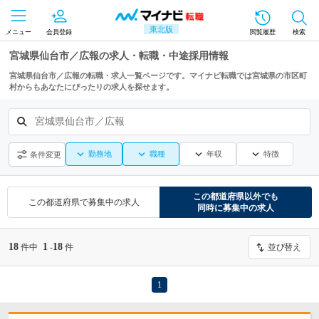
東北版
メニュー
会員登録
閲覧履歴
検索
宮城県仙台市／広報の求人・転職・中途採用情報
宮城県仙台市／広報の転職・求人一覧ページです。マイナビ転職では宮城県の市区町
村からもあなたにぴったりの求人を探せます。
宮城県仙台市／広報
勤務地
職種
年収
特徴
条件変更
この都道府県
以外でも
この都道府県
で募集中の求人
同時に募集中の求人
18
1
18
件中
-
件
並び替え
1