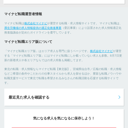
マイナビ転職運営者情報
マイナビ転職は
株式会社マイナビ
が運営する転職・求人情報サイトです。 マイナビ転職は、
厚生労働省の求人情報提供の適正化推進事業
（委託事業）により設置された求人情報適正化
推進協議会が定めたガイドラインを遵守しています。
マイナビ転職エリア版について
「マイナビ転職エリア版」はエリア求人を専門に扱うページです。
株式会社マイナビ
が運営
する「マイナビ転職エリア版」にはマイナビ転職にしか載っていない求人も多数。8月7日更
新の新着求人や各エリアならではの求人特集も掲載してます。
東北の転職・求人情報ならマイナビ転職【東北版】。宮城県仙台市／広報の転職・求人情報
などご希望の条件やこだわりの仕事スタイルから求人を探せるほか、豊富な転職ノウハウや
転職支援サービスで東北で転職を希望されるみなさんの転職活動を応援する転職サイトで
す。
最近見た求人を確認する
気になる求人を気になるに保存しよう！