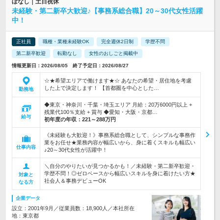
ぼなし｜土日祝休
未経験・第二新卒大歓迎♪【事務系総合職】20～30代女性活躍
中！
正社員
職種・業種未経験OK
完全週休2日制
学歴不問
第二新卒歓迎
転勤なし
女性のおしごと掲載中
情報更新日：2026/08/05 終了予定日：2026/08/27
☆★希望エリアで働けます★☆ あなたの希望・居住地を考慮
した上で決定します！ 【首都圏を中心とした…
勤務地
◆東京・神奈川・千葉・埼玉エリア 月給：20万6000円以上 +
残業代100％支給 + 賞与 ◆愛知・大阪・京都…
給与
初年度の年収：
221～288万円
《未経験も大歓迎！》事務系総合職として、シンプルな事務作
業をお任せ★業務内容が幅広いから、身に着くスキルも幅広い
仕事内容
♪20～30代女性が活躍中！
＼自分のやりたいが見つかるかも！／未経験・第二新卒歓迎・
学歴不問！◎ゼロベースから幅広いスキルを身に着けたい方★
対象と
社会人＆事務デビューOK
なる方
企業データ
設立：2001年9月／従業員数：18,900人／本社所在
地：東京都