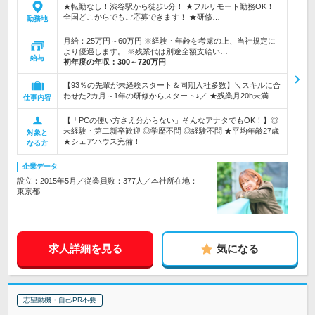
★転勤なし！渋谷駅から徒歩5分！ ★フルリモート勤務OK！
全国どこからでもご応募できます！ ★研修…
勤務地
月給：25万円～60万円 ※経験・年齢を考慮の上、当社規定に
より優遇します。 ※残業代は別途全額支給い…
給与
初年度の年収：
300～720万円
【93％の先輩が未経験スタート＆同期入社多数】＼スキルに合
わせた2カ月～1年の研修からスタート♪／ ★残業月20h未満
仕事内容
【「PCの使い方さえ分からない」そんなアナタでもOK！】◎
未経験・第二新卒歓迎 ◎学歴不問 ◎経験不問 ★平均年齢27歳
対象と
★シェアハウス完備！
なる方
企業データ
設立：2015年5月／従業員数：377人／本社所在地：
東京都
求人詳細を見る
気になる
志望動機・自己PR不要