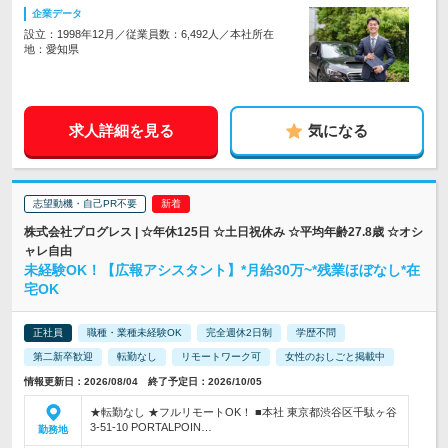
企業データ
設立：1998年12月／従業員数：6,492人／本社所在
地：愛知県
求人詳細を見る
気になる
志望動機・自己PR不要
株式会社プログレス | ☆年休125日 ☆土日祝休み ☆平均年齢27.8歳 ☆オシ
ャレ自由
未経験OK！【広報アシスタント】*月給30万~*残業ほぼなし*在
宅OK
正社員
職種・業種未経験OK
完全週休2日制
学歴不問
第二新卒歓迎
転勤なし
リモートワーク可
女性のおしごと掲載中
情報更新日：2026/08/04 終了予定日：2026/10/05
★転勤なし ★フルリモートOK！ ■本社 東京都渋谷区千駄ヶ谷
3-51-10 PORTALPOIN…
勤務地