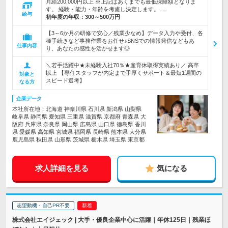
月給200,000円以上 ※上記はあくまでも最低保障額となりま
す。 経験・能力・年齢を考慮し決定します。 …
給与
初年度の年収：
300～500万円
【3～6か月の研修で安心／残業少なめ】データ入力や受付、各
種手続きなど事務作業をお任せ♪SNSでの情報発信などもあ
仕事内容
り、あなたの感性を活かせます◎
＼若手活躍中★未経験入社70％★産育休取得実績あり／ 高卒
以上 【専任スタッフが内定まで手厚くサポート＆最短1週間の
対象と
スピード選考】
なる方
企業データ
本社所在地：北海道 神奈川県 石川県 新潟県 山梨県
岐阜県 静岡県 愛知県 三重県 滋賀県 京都府 青森県 大
阪府 兵庫県 奈良県 岡山県 広島県 山口県 徳島県 香川
県 愛媛県 高知県 宮城県 福岡県 長崎県 熊本県 大分県
鹿児島県 秋田県 山形県 茨城県 栃木県 埼玉県 東京都
求人詳細を見る
気になる
志望動機・自己PR不要
株式会社エイジェック | 大手・優良企業中心に活躍｜年休125日｜残業ほ