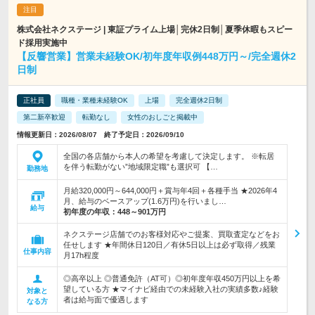
株式会社ネクステージ | 東証プライム上場│完休2日制│夏季休暇もスピー
ド採用実施中
【反響営業】営業未経験OK/初年度年収例448万円～/完全週休2
日制
正社員
職種・業種未経験OK
上場
完全週休2日制
第二新卒歓迎
転勤なし
女性のおしごと掲載中
情報更新日：2026/08/07 終了予定日：2026/09/10
全国の各店舗から本人の希望を考慮して決定します。 ※転居
を伴う転勤がない”地域限定職”も選択可 【…
勤務地
月給320,000円～644,000円＋賞与年4回＋各種手当 ★2026年4
月、給与のベースアップ(1.6万円)を行いまし…
給与
初年度の年収：
448～901万円
ネクステージ店舗でのお客様対応やご提案、買取査定などをお
任せします ★年間休日120日／有休5日以上は必ず取得／残業
仕事内容
月17h程度
◎高卒以上 ◎普通免許（AT可）◎初年度年収450万円以上を希
望している方 ★マイナビ経由での未経験入社の実績多数♪経験
対象と
者は給与面で優遇します
なる方