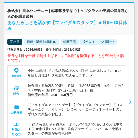
株式会社日本セレモニー | 冠婚葬祭業界でトップクラスの実績◎異業種か
らの転職者多数
あなたらしさを活かす【ブライダルスタッフ】★月8～10日休
み
正社員
職種・業種未経験OK
学歴不問
女性のおしごと掲載中
情報更新日：2026/06/26 終了予定日：2026/08/27
最良な1日を全員で創り上げる―。”本物”を提供することが私たちの誇
りです。
全国に展開している結婚式場の いずれかに配属します。 ★ご
希望とお住まいを考慮して決定します。 ★…
勤務地
神奈川：月給283,000円～ 近畿：月給273,000円～ 愛知：月給2
65,000円～ 西日本（岡山・広島・山口・福…
給与
初年度の年収：
300～450万円
【ブライダルアドバイザー】【ブライダルプランナー】【コス
チュームアドバイザー】【バンケットコーディネーター】のい
仕事内容
ずれかの業務をお任せ。
【 好きも優しさも得意も、あなたの“長所”を活かせるお仕事で
す 】★未経験OK！営業・飲食店サービス・アパレル…他業種
対象と
スタートの先輩が多数活躍中
なる方