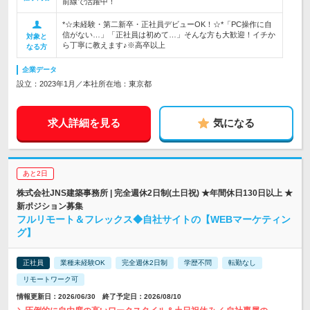
前線で活躍中！
*☆未経験・第二新卒・正社員デビューOK！☆*「PC操作に自
信がない…」「正社員は初めて…」そんな方も大歓迎！イチか
対象と
ら丁寧に教えます♪※高卒以上
なる方
企業データ
設立：2023年1月／本社所在地：東京都
求人詳細を見る
気になる
あと2日
株式会社JNS建築事務所 | 完全週休2日制(土日祝) ★年間休日130日以上 ★
新ポジション募集
フルリモート＆フレックス◆自社サイトの【WEBマーケティン
グ】
正社員
業種未経験OK
完全週休2日制
学歴不問
転勤なし
リモートワーク可
情報更新日：2026/06/30 終了予定日：2026/08/10