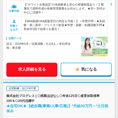
【“ホワイト企業認定”の未経験者も安心の研修制度あり！】配
属先で資料作成や各種管理業務をお任せします。★20～30代が
仕事内容
中心に活躍中！
【Web面接OK&面接翌日の内定も可能！】＜学歴不問＞★未経
験・第二新卒・フリーター歓迎★学歴・経験・転職回数不問★
対象と
昇給年2回で頑張りを還元！
なる方
企業データ
設立：2019年6月／従業員数：8,119人／本社所在
地：東京都
求人詳細を見る
気になる
志望動機・自己PR不要
株式会社プログレス | ◇残業ほぼなし◇年休125日◇産育休取得率
100％◇20代活躍中
★在宅OK★【総合職(事務/人事/広報)】*月給30万円～*土日祝
休み