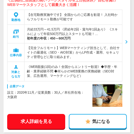
＼圧倒的に自由度の高いワークスタイル＆土日祝休み／ 自社専属の
WEBマーケスタッフとして裁量大きく活躍！
【在宅勤務実施中です】 全国からのご応募を歓迎！ 入社時か
らフルリモート勤務が可能です
勤務地
月給33万円～41.5万円 《昇給年2回・賞与年1回あり》 《スキ
ルによって年収500万円以上スタートも可能！…
給与
初年度の年収：
450～600万円
【完全フルリモート】WEBマーケティング担当として、自社サ
イトの最適化（SEO・AIO対策）からLP作成・運用、セキュリ
仕事内容
ティ管理などに取り組みます。
《WEB面接(1回)のみ！全国からエントリー歓迎》◆学歴・年
齢・業界経験不問 ◆何らかのWEB業務の実務経験（SEO対
対象と
策、広告運用、マーケティングなど）
なる方
企業データ
設立：2020年11月／従業員数：30人／本社所在地：
大阪府
求人詳細を見る
気になる