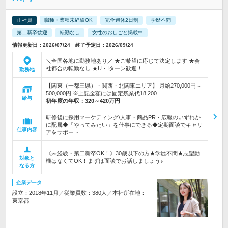
正社員
職種・業種未経験OK
完全週休2日制
学歴不問
第二新卒歓迎
転勤なし
女性のおしごと掲載中
情報更新日：2026/07/24 終了予定日：2026/09/24
＼全国各地に勤務地あり／ ★ご希望に応じて決定します ★会
社都合の転勤なし ★U・Iターン歓迎！…
勤務地
【関東（一都三県）・関西・北関東エリア】 月給270,000円～
500,000円 ※上記金額には固定残業代18,200…
給与
初年度の年収：
320～420万円
研修後に採用マーケティング/人事・商品PR・広報のいずれか
に配属◆「やってみたい」を仕事にできる◆定期面談でキャリ
仕事内容
アをサポート
《未経験・第二新卒OK！》30歳以下の方★学歴不問★志望動
対象と
機はなくてOK！まずは面談でお話しましょう♪
なる方
企業データ
設立：2018年11月／従業員数：380人／本社所在地：
東京都