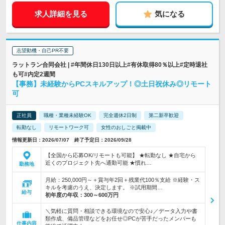
求人詳細を見る
気になる
志望動機・自己PR不要
ラットラン合同会社 | #年間休日130日以上#有休取得80％以上#定時退社
も可#内定2週間
【事務】未経験からPCスキルアップ！◎土日祝休み◎リモート
可
正社員
職種・業種未経験OK
完全週休2日制
第二新卒歓迎
転勤なし
リモートワーク可
女性のおしごと掲載中
情報更新日：2026/07/07 終了予定日：2026/09/28
【全国から応募OK/リモートも可能】 ★転勤なし ★自宅から
近くのプロジェクト先へ通勤可能 ★慣れ…
勤務地
月給：250,000円～＋賞与年2回＋残業代100％支給 ※経験・ス
キルを考慮のうえ、決定します。 ※試用期間…
給与
初年度の年収：
300～600万円
＼気軽に質問・相談できる環境なので安心♪／データ入力や書
類作成、備品管理などをお任せ◎PCが苦手だったメンバーも
仕事内容