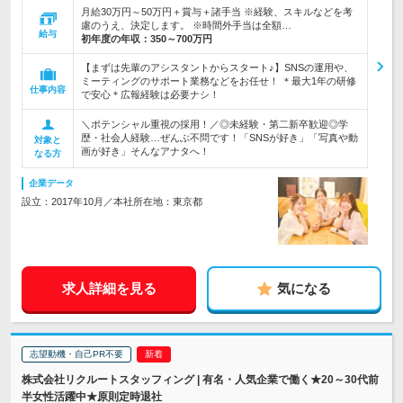
月給30万円～50万円＋賞与＋諸手当 ※経験、スキルなどを考
慮のうえ、決定します。 ※時間外手当は全額…
給与
初年度の年収：
350～700万円
【まずは先輩のアシスタントからスタート♪】SNSの運用や、
ミーティングのサポート業務などをお任せ！ ＊最大1年の研修
仕事内容
で安心＊広報経験は必要ナシ！
＼ポテンシャル重視の採用！／◎未経験・第二新卒歓迎◎学
歴・社会人経験…ぜんぶ不問です！「SNSが好き」「写真や動
対象と
画が好き」そんなアナタへ！
なる方
企業データ
設立：2017年10月／本社所在地：東京都
求人詳細を見る
気になる
志望動機・自己PR不要
株式会社リクルートスタッフィング | 有名・人気企業で働く★20～30代前
半女性活躍中★原則定時退社