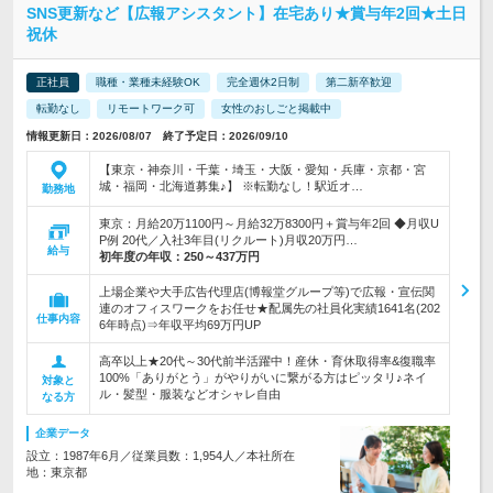
SNS更新など【広報アシスタント】在宅あり★賞与年2回★土日
祝休
正社員
職種・業種未経験OK
完全週休2日制
第二新卒歓迎
転勤なし
リモートワーク可
女性のおしごと掲載中
情報更新日：2026/08/07 終了予定日：2026/09/10
【東京・神奈川・千葉・埼玉・大阪・愛知・兵庫・京都・宮
城・福岡・北海道募集♪】 ※転勤なし！駅近オ…
勤務地
東京：月給20万1100円～月給32万8300円＋賞与年2回 ◆月収U
P例 20代／入社3年目(リクルート)月収20万円…
給与
初年度の年収：
250～437万円
上場企業や大手広告代理店(博報堂グループ等)で広報・宣伝関
連のオフィスワークをお任せ★配属先の社員化実績1641名(202
仕事内容
6年時点)⇒年収平均69万円UP
高卒以上★20代～30代前半活躍中！産休・育休取得率&復職率
100%「ありがとう」がやりがいに繋がる方はピッタリ♪ネイ
対象と
ル・髪型・服装などオシャレ自由
なる方
企業データ
設立：1987年6月／従業員数：1,954人／本社所在
地：東京都