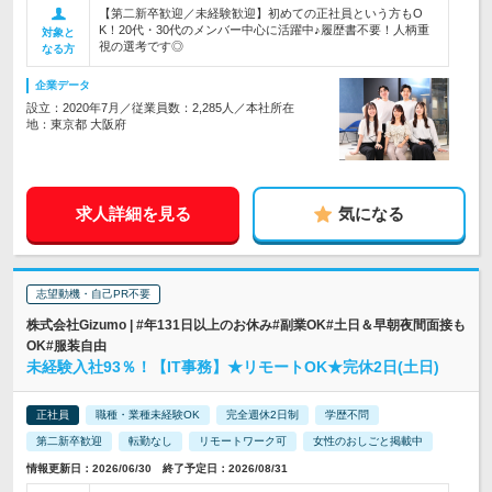
【第二新卒歓迎／未経験歓迎】初めての正社員という方もO
K！20代・30代のメンバー中心に活躍中♪履歴書不要！人柄重
対象と
視の選考です◎
なる方
企業データ
設立：2020年7月／従業員数：2,285人／本社所在
地：東京都 大阪府
求人詳細を見る
気になる
志望動機・自己PR不要
株式会社Gizumo | #年131日以上のお休み#副業OK#土日＆早朝夜間面接も
OK#服装自由
未経験入社93％！【IT事務】★リモートOK★完休2日(土日)
正社員
職種・業種未経験OK
完全週休2日制
学歴不問
第二新卒歓迎
転勤なし
リモートワーク可
女性のおしごと掲載中
情報更新日：2026/06/30 終了予定日：2026/08/31