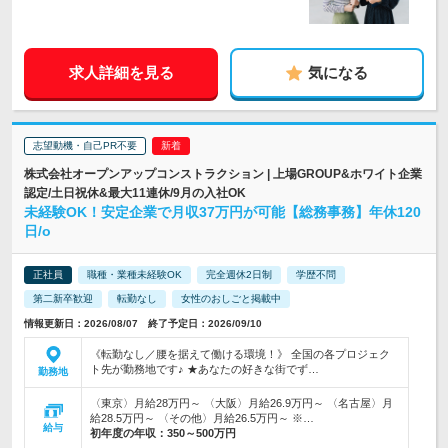
求人詳細を見る
気になる
志望動機・自己PR不要
株式会社オープンアップコンストラクション | 上場GROUP&ホワイト企業
認定/土日祝休&最大11連休/9月の入社OK
未経験OK！安定企業で月収37万円が可能【総務事務】年休120
日/o
正社員
職種・業種未経験OK
完全週休2日制
学歴不問
第二新卒歓迎
転勤なし
女性のおしごと掲載中
情報更新日：2026/08/07 終了予定日：2026/09/10
《転勤なし／腰を据えて働ける環境！》 全国の各プロジェク
ト先が勤務地です♪ ★あなたの好きな街でず…
勤務地
〈東京〉月給28万円～ 〈大阪〉月給26.9万円～ 〈名古屋〉月
給28.5万円～ 〈その他〉月給26.5万円～ ※…
給与
初年度の年収：
350～500万円