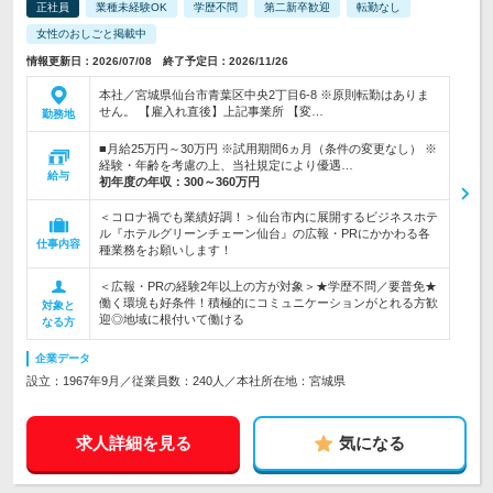
正社員
業種未経験OK
学歴不問
第二新卒歓迎
転勤なし
女性のおしごと掲載中
情報更新日：2026/07/08 終了予定日：2026/11/26
本社／宮城県仙台市青葉区中央2丁目6-8 ※原則転勤はありま
せん。 【雇入れ直後】上記事業所 【変…
勤務地
■月給25万円～30万円 ※試用期間6ヵ月（条件の変更なし） ※
経験・年齢を考慮の上、当社規定により優遇…
給与
初年度の年収：
300～360万円
＜コロナ禍でも業績好調！＞仙台市内に展開するビジネスホテ
ル『ホテルグリーンチェーン仙台』の広報・PRにかかわる各
仕事内容
種業務をお願いします！
＜広報・PRの経験2年以上の方が対象＞★学歴不問／要普免★
働く環境も好条件！積極的にコミュニケーションがとれる方歓
対象と
迎◎地域に根付いて働ける
なる方
企業データ
設立：1967年9月／従業員数：240人／本社所在地：宮城県
求人詳細を見る
気になる