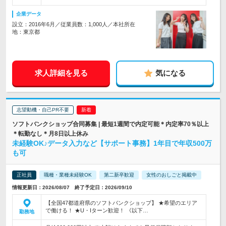
企業データ
設立：2016年6月／従業員数：1,000人／本社所在
地：東京都
求人詳細を見る
気になる
志望動機・自己PR不要
ソフトバンクショップ合同募集 | 最短1週間で内定可能＊内定率70％以上
＊転勤なし＊月8日以上休み
未経験OK♪データ入力など【サポート事務】1年目で年収500万
も可
正社員
職種・業種未経験OK
第二新卒歓迎
女性のおしごと掲載中
情報更新日：2026/08/07 終了予定日：2026/09/10
【全国47都道府県のソフトバンクショップ】 ★希望のエリア
で働ける！ ★U・Iターン歓迎！ 《以下…
勤務地