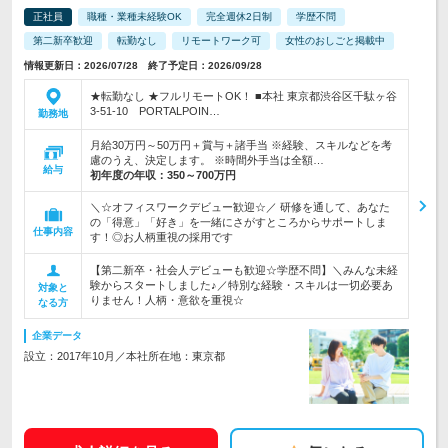
正社員
職種・業種未経験OK
完全週休2日制
学歴不問
第二新卒歓迎
転勤なし
リモートワーク可
女性のおしごと掲載中
情報更新日：2026/07/28 終了予定日：2026/09/28
★転勤なし ★フルリモートOK！ ■本社 東京都渋谷区千駄ヶ谷
3-51-10 PORTALPOIN…
勤務地
月給30万円～50万円＋賞与＋諸手当 ※経験、スキルなどを考
慮のうえ、決定します。 ※時間外手当は全額…
給与
初年度の年収：
350～700万円
＼☆オフィスワークデビュー歓迎☆／ 研修を通して、あなた
の「得意」「好き」を一緒にさがすところからサポートしま
仕事内容
す！◎お人柄重視の採用です
【第二新卒・社会人デビューも歓迎☆学歴不問】＼みんな未経
験からスタートしました♪／特別な経験・スキルは一切必要あ
対象と
りません！人柄・意欲を重視☆
なる方
企業データ
設立：2017年10月／本社所在地：東京都