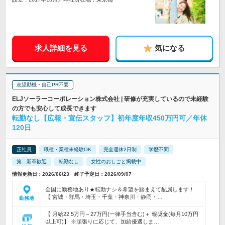
求人詳細を見る
気になる
志望動機・自己PR不要
ELJソーラーコーポレーション株式会社 | 研修が充実しているので未経験
の方でも安心して成長できます
転勤なし【広報・宣伝スタッフ】初年度年収450万円可／年休
120日
正社員
職種・業種未経験OK
完全週休2日制
学歴不問
第二新卒歓迎
転勤なし
女性のおしごと掲載中
情報更新日：2026/06/23 終了予定日：2026/09/07
全国に勤務地あり★転勤ナシ＆希望を踏まえて配属します！
【 宮城・群馬・埼玉・千葉・神奈川・静岡・…
勤務地
【 月給22.5万円～27万円(一律手当含む)＋ 報奨金(毎月10万円
以上可)】 ※頑張りに応じて、加給優遇しま…