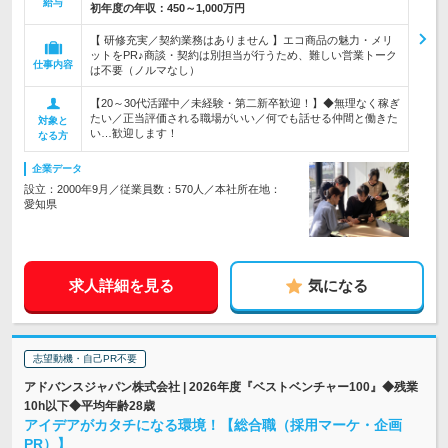
給与
初年度の年収：
450～1,000万円
【 研修充実／契約業務はありません 】エコ商品の魅力・メリ
ットをPR♪商談・契約は別担当が行うため、難しい営業トーク
仕事内容
は不要（ノルマなし）
【20～30代活躍中／未経験・第二新卒歓迎！】◆無理なく稼ぎ
たい／正当評価される職場がいい／何でも話せる仲間と働きた
対象と
い…歓迎します！
なる方
企業データ
設立：2000年9月／従業員数：570人／本社所在地：
愛知県
求人詳細を見る
気になる
志望動機・自己PR不要
アドバンスジャパン株式会社 | 2026年度『ベストベンチャー100』◆残業
10h以下◆平均年齢28歳
アイデアがカタチになる環境！【総合職（採用マーケ・企画
PR）】