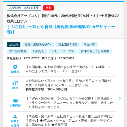
志望動機・自己PR不要
株式会社アップコム | 【現在10代～20代社員が70％以上！】*土日祝休み*
残業ほぼナシ
手ぶら採用♪ゼロから育成【総合職(動画編集/Webデザイナー
等)】
正社員
職種・業種未経験OK
完全週休2日制
学歴不問
第二新卒歓迎
転勤なし
リモートワーク可
女性のおしごと掲載中
情報更新日：2026/07/07 終了予定日：2026/09/07
【全国募集／47都道府県好きな場所で働ける！】 ★経験・ス
キルによってフルリモートOK！ 全国47…
勤務地
※給与前払いも可♪※ ＜一都三県＞ 月給25万円以上 ※固定残
業代：20時間分を月3万2383円以上含む ＜関…
給与
初年度の年収：
300～600万円
【「Web・動画研修」でゼロからスキルを習得！】動画編集・
キャラクター制作・アニメーション制作など、希望・適性に合
仕事内容
った業務をお任せします。
【未経験・第二新卒・正社員デビュー歓迎！推し活好き20代が
活躍中♪】◆VTuber・ゲーム・アニメ・声優・動画・デザイン
対象と
等に興味のある方 ◆学歴不問
なる方