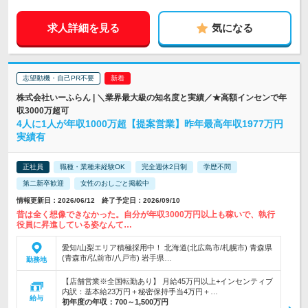
求人詳細を見る
気になる
志望動機・自己PR不要
株式会社いーふらん | ＼業界最大級の知名度と実績／★高額インセンで年
収3000万超可
4人に1人が年収1000万超【提案営業】昨年最高年収1977万円
実績有
正社員
職種・業種未経験OK
完全週休2日制
学歴不問
第二新卒歓迎
女性のおしごと掲載中
情報更新日：2026/06/12 終了予定日：2026/09/10
昔は全く想像できなかった。自分が年収3000万円以上も稼いで、執行
役員に昇進している姿なんて…
愛知/山梨エリア積極採用中！ 北海道(北広島市/札幌市) 青森県
(青森市/弘前市/八戸市) 岩手県…
勤務地
【店舗営業※全国転勤あり】 月給45万円以上+インセンティブ
内訳：基本給23万円＋秘密保持手当4万円＋…
給与
初年度の年収：
700～1,500万円