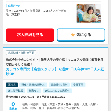
企業データ
設立：1987年6月／従業員数：1,954人／本社所在
地：東京都
求人詳細を見る
気になる
志望動機・自己PR不要
株式会社中央コンタクト | 業界大手の安心感！マニュアル完備で教育制度
◎自分らしく活躍！
カラコン専門の【店舗スタッフ】★週休3日★年休162日★未経
験OK
正社員
職種・業種未経験OK
完全週休2日制
学歴不問
第二新卒歓迎
転勤なし
女性のおしごと掲載中
情報更新日：2026/07/31 終了予定日：2026/10/01
福島・神奈川・埼玉・東京・茨城・静岡・愛知・大阪・兵庫・
広島・徳島・香川・福岡のいずれかの店舗に配…
勤務地