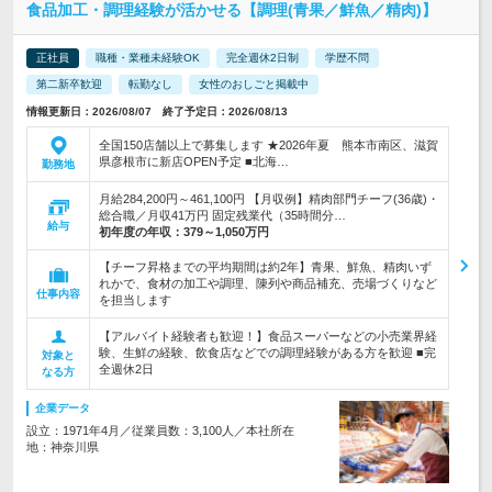
食品加工・調理経験が活かせる【調理(青果／鮮魚／精肉)】
正社員
職種・業種未経験OK
完全週休2日制
学歴不問
第二新卒歓迎
転勤なし
女性のおしごと掲載中
情報更新日：2026/08/07 終了予定日：2026/08/13
全国150店舗以上で募集します ★2026年夏 熊本市南区、滋賀
県彦根市に新店OPEN予定 ■北海…
勤務地
月給284,200円～461,100円 【月収例】精肉部門チーフ(36歳)・
総合職／月収41万円 固定残業代（35時間分…
給与
初年度の年収：
379～1,050万円
【チーフ昇格までの平均期間は約2年】青果、鮮魚、精肉いず
れかで、食材の加工や調理、陳列や商品補充、売場づくりなど
仕事内容
を担当します
【アルバイト経験者も歓迎！】食品スーパーなどの小売業界経
験、生鮮の経験、飲食店などでの調理経験がある方を歓迎 ■完
対象と
全週休2日
なる方
企業データ
設立：1971年4月／従業員数：3,100人／本社所在
地：神奈川県