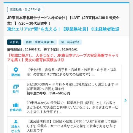
志望動機・自己PR不要
JR東日本東北総合サービス株式会社 | 【LiViT（JR東日本100％出資企
業）】☆20～30代活躍中！
東北エリアの"駅"を支える！【駅業務社員】※未経験者歓迎
正社員
職種・業種未経験OK
第二新卒歓迎
情報更新日：2026/07/31 終了予定日：2026/10/01
【地域に根ざし、人をつなぐ。JR東日本グループの安定基盤でキャリ
アを築く】男女の産育休実績あり◎
【東北6県（青森県・岩手県・宮城県・秋田県・山形県・福島
県）の営業エリア内にある駅での勤務です】…
勤務地
月給193,000円～ ※年齢を考慮し当社規定により決定します ※
試用期間2ヶ月間も同条件
給与
初年度の年収：
350～500万円
JR東日本からの受託駅で、駅業務社員（駅員）としてお客さ
まが安心して快適にご利用いただけるよう、さまざまなサービ
仕事内容
スを提供する仕事です。
【未経験者歓迎】◎経験や知識は不問！"人柄"を重視して採用
します ◎接客・サービス業など人と接する仕事が好きな方は
対象と
大歓迎です
なる方