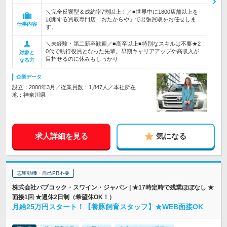
＼完全反響型＆成約率7割以上！／■世界中に1800店舗以上を
展開する買取専門店「おたからや」で出張買取をお任せしま
仕事内容
す。
＼未経験・第二新卒歓迎／■高卒以上■特別なスキルは不要★2
0代で執行役員となった先輩。早期キャリアアップや高収入が
対象と
目指せるのに休みもしっかり
なる方
企業データ
設立：2000年3月／従業員数：1,847人／本社所在
地：神奈川県
求人詳細を見る
気になる
志望動機・自己PR不要
株式会社バブコック・スワイン・ジャパン | ★17時定時で残業ほぼなし ★
面接1回 ★週休2日制（希望休OK！）
月給25万円スタート！【養豚飼育スタッフ】★WEB面接OK