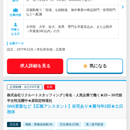
給与
店舗勤務で「現場」を経験後、海外事業や商品部門・管理部門
などへ配属
仕事内容
大学院、大学、短大、高専、専門を卒業見込み、または既卒
対象と
（卒業後3年以内）の方
なる方
企業データ
設立：1977年12月／本社所在地：広島県
求人詳細を見る
気になる
志望動機・自己PR不要
株式会社リクルートスタッフィング | 有名・人気企業で働く★20～30代前
半女性活躍中★原則定時退社
SNS更新など【広報アシスタント】在宅あり★賞与年2回★土日
祝休
正社員
職種・業種未経験OK
完全週休2日制
第二新卒歓迎