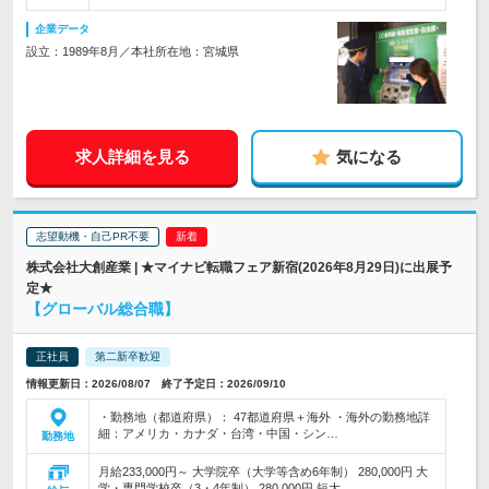
企業データ
設立：1989年8月／本社所在地：宮城県
求人詳細を見る
気になる
志望動機・自己PR不要
株式会社大創産業 | ★マイナビ転職フェア新宿(2026年8月29日)に出展予
定★
【グローバル総合職】
正社員
第二新卒歓迎
情報更新日：2026/08/07 終了予定日：2026/09/10
・勤務地（都道府県）： 47都道府県＋海外 ・海外の勤務地詳
細：アメリカ・カナダ・台湾・中国・シン…
勤務地
月給233,000円～ 大学院卒（大学等含め6年制） 280,000円 大
学・専門学校卒（3・4年制） 280,000円 短大…