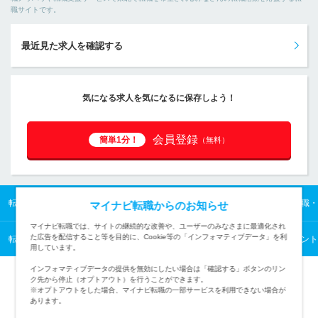
職サイトです。
最近見た求人を確認する
気になる求人を気になるに保存しよう！
会員登録
簡単1分！
（無料）
転職TOP
東北の転職・求人情報TOP
東北／その他小売・流通関連職の転職・
マイナビ転職からのお知らせ
マイナビ転職では、サイトの継続的な改善や、ユーザーのみなさまに最適化され
た広告を配信すること等を目的に、Cookie等の「インフォマティブデータ」を利
転職TOP
東北の転職・求人情報TOP
東北／販売・フード・アミューズメント
用しています。
インフォマティブデータの提供を無効にしたい場合は「確認する」ボタンのリン
ク先から停止（オプトアウト）を行うことができます。
※オプトアウトをした場合、マイナビ転職の一部サービスを利用できない場合が
あります。
TOPページへ