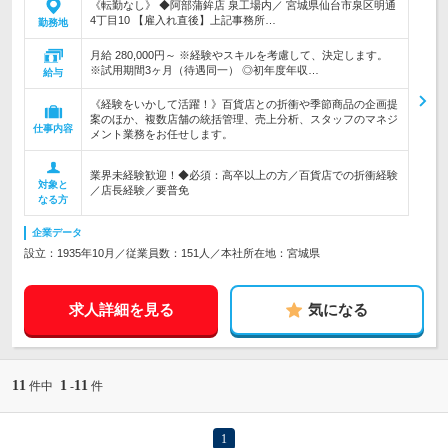
《転勤なし》 ◆阿部蒲鉾店 泉工場内／ 宮城県仙台市泉区明通
4丁目10 【雇入れ直後】上記事務所…
勤務地
月給 280,000円～ ※経験やスキルを考慮して、決定します。
※試用期間3ヶ月（待遇同一） ◎初年度年収…
給与
《経験をいかして活躍！》百貨店との折衝や季節商品の企画提
案のほか、複数店舗の統括管理、売上分析、スタッフのマネジ
仕事内容
メント業務をお任せします。
業界未経験歓迎！◆必須：高卒以上の方／百貨店での折衝経験
対象と
／店長経験／要普免
なる方
企業データ
設立：1935年10月／従業員数：151人／本社所在地：宮城県
求人詳細を見る
気になる
11
1
11
件中
-
件
1