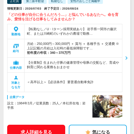
正社員
第二新卒歓迎
転勤なし
女性のおしごと掲載中
情報更新日：2026/07/03 終了予定日：2026/08/24
「どの仕事が自分に合うんだろう…」と悩んでいるあなたへ。命を育
み、愛情を注げる仕事をしてみませんか？
【転勤なし／U・Iターン採用実績あり】 岩手県一関市の藤沢
町、または川崎町のいずれかの農場で勤務…
勤務地
月給：250,000円～300,000円 ＋ 賞与 ＋ 各種手当 ＋ 交通費 ※
上記記載の月給は入社時の最低保障額です…
給与
初年度の年収：
340～370万円
【分業制】生まれた仔豚の健康管理や母豚の交配など、育成や
飼育に関わる業務をおまかせ
仕事内容
＜高卒以上＞【必須条件】 要普通自動車免許
対象と
なる方
企業データ
設立：1984年3月／従業員数：25人／本社所在地：岩
手県
求人詳細を見る
気になる