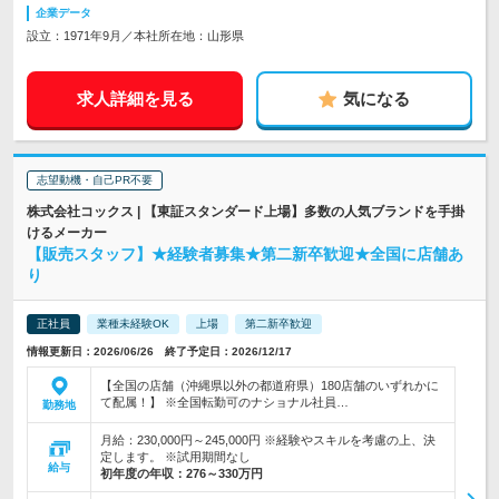
企業データ
設立：1971年9月／本社所在地：山形県
求人詳細を見る
気になる
志望動機・自己PR不要
株式会社コックス | 【東証スタンダード上場】多数の人気ブランドを手掛
けるメーカー
【販売スタッフ】★経験者募集★第二新卒歓迎★全国に店舗あ
り
正社員
業種未経験OK
上場
第二新卒歓迎
情報更新日：2026/06/26 終了予定日：2026/12/17
【全国の店舗（沖縄県以外の都道府県）180店舗のいずれかに
て配属！】 ※全国転勤可のナショナル社員…
勤務地
月給：230,000円～245,000円 ※経験やスキルを考慮の上、決
定します。 ※試用期間なし
給与
初年度の年収：
276～330万円