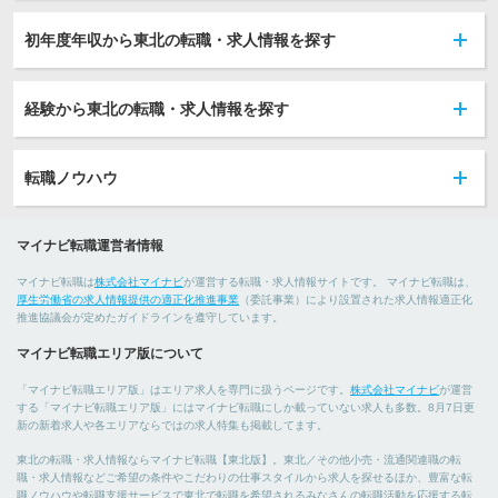
初年度年収から東北の転職・求人情報を探す
経験から東北の転職・求人情報を探す
転職ノウハウ
マイナビ転職運営者情報
マイナビ転職は
株式会社マイナビ
が運営する転職・求人情報サイトです。 マイナビ転職は、
厚生労働省の求人情報提供の適正化推進事業
（委託事業）により設置された求人情報適正化
推進協議会が定めたガイドラインを遵守しています。
マイナビ転職エリア版について
「マイナビ転職エリア版」はエリア求人を専門に扱うページです。
株式会社マイナビ
が運営
する「マイナビ転職エリア版」にはマイナビ転職にしか載っていない求人も多数。8月7日更
新の新着求人や各エリアならではの求人特集も掲載してます。
東北の転職・求人情報ならマイナビ転職【東北版】。東北／その他小売・流通関連職の転
職・求人情報などご希望の条件やこだわりの仕事スタイルから求人を探せるほか、豊富な転
職ノウハウや転職支援サービスで東北で転職を希望されるみなさんの転職活動を応援する転