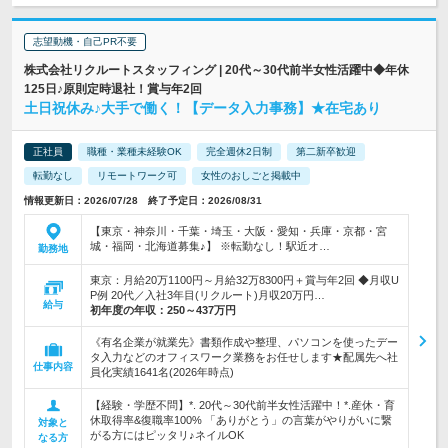
志望動機・自己PR不要
株式会社リクルートスタッフィング | 20代～30代前半女性活躍中◆年休
125日♪原則定時退社！賞与年2回
土日祝休み♪大手で働く！【データ入力事務】★在宅あり
正社員
職種・業種未経験OK
完全週休2日制
第二新卒歓迎
転勤なし
リモートワーク可
女性のおしごと掲載中
情報更新日：2026/07/28 終了予定日：2026/08/31
【東京・神奈川・千葉・埼玉・大阪・愛知・兵庫・京都・宮
城・福岡・北海道募集♪】 ※転勤なし！駅近オ…
勤務地
東京：月給20万1100円～月給32万8300円＋賞与年2回 ◆月収U
P例 20代／入社3年目(リクルート)月収20万円…
給与
初年度の年収：
250～437万円
《有名企業が就業先》書類作成や整理、パソコンを使ったデー
タ入力などのオフィスワーク業務をお任せします★配属先へ社
仕事内容
員化実績1641名(2026年時点)
【経験・学歴不問】*. 20代～30代前半女性活躍中！*.産休・育
休取得率&復職率100% 「ありがとう」の言葉がやりがいに繋
対象と
がる方にはピッタリ♪ネイルOK
なる方