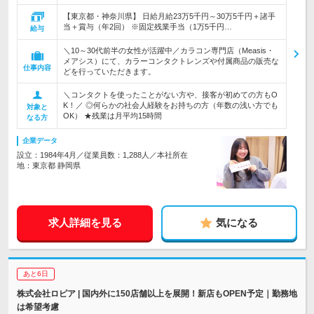
【東京都・神奈川県】 日給月給23万5千円～30万5千円＋諸手
当＋賞与（年2回） ※固定残業手当（1万5千円…
給与
＼10～30代前半の女性が活躍中／カラコン専門店（Measis・
メアシス）にて、カラーコンタクトレンズや付属商品の販売な
仕事内容
どを行っていただきます。
＼コンタクトを使ったことがない方や、接客が初めての方もO
K！／ ◎何らかの社会人経験をお持ちの方（年数の浅い方でも
対象と
OK） ★残業は月平均15時間
なる方
企業データ
設立：1984年4月／従業員数：1,288人／本社所在
地：東京都 静岡県
求人詳細を見る
気になる
あと6日
株式会社ロピア | 国内外に150店舗以上を展開！新店もOPEN予定｜勤務地
は希望考慮