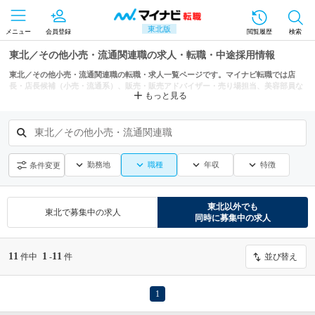
東北版
メニュー
会員登録
閲覧履歴
検索
東北／その他小売・流通関連職の求人・転職・中途採用情報
東北／その他小売・流通関連職の転職・求人一覧ページです。マイナビ転職では店
長・店長候補（小売・流通系）、販売・販売アドバイザー・売り場担当、美容部員な
もっと見る
どからもあなたにぴったりの求人を探せます。
東北／その他小売・流通関連職
勤務地
職種
年収
特徴
条件変更
東北
以外でも
東北
で募集中の求人
同時に募集中の求人
11
1
11
件中
-
件
並び替え
1