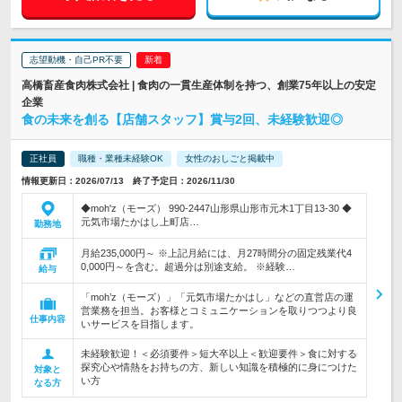
志望動機・自己PR不要
高橋畜産食肉株式会社 | 食肉の一貫生産体制を持つ、創業75年以上の安定
企業
食の未来を創る【店舗スタッフ】賞与2回、未経験歓迎◎
正社員
職種・業種未経験OK
女性のおしごと掲載中
情報更新日：2026/07/13 終了予定日：2026/11/30
◆moh'z（モーズ） 990-2447山形県山形市元木1丁目13-30 ◆
元気市場たかはし上町店…
勤務地
月給235,000円～ ※上記月給には、月27時間分の固定残業代4
0,000円～を含む。超過分は別途支給。 ※経験…
給与
「moh’z（モーズ）」「元気市場たかはし」などの直営店の運
営業務を担当。お客様とコミュニケーションを取りつつより良
仕事内容
いサービスを目指します。
未経験歓迎！＜必須要件＞短大卒以上＜歓迎要件＞食に対する
探究心や情熱をお持ちの方、新しい知識を積極的に身につけた
対象と
い方
なる方