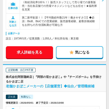
《有給消化率100％！》販売スタッフとして売り場での接客販
売・当社各店舗での売場マネジメントなどをお任せ！★福利厚
仕事内容
生充実
第二新卒歓迎！！【平均勤続年数21年！働きやすさ◎】◆必
須：BtoB、BtoCでの営業経験、販売接客経験、顧客折衝経験
対象と
をお持ちの方/全国転勤が可能な方
なる方
企業データ
設立：1973年5月／従業員数：1,055人／本社所在地：東京都
求人詳細を見る
気になる
志望動機・自己PR不要
株式会社阿部蒲鉾店 | 『阿部の笹かまぼこ』や『チーズボール』を手掛け
るかまぼこ店
老舗かまぼこメーカーの【店舗運営】◆仙台／管理職候補
正社員
転勤なし
情報更新日：2026/05/01 終了予定日：2026/10/08