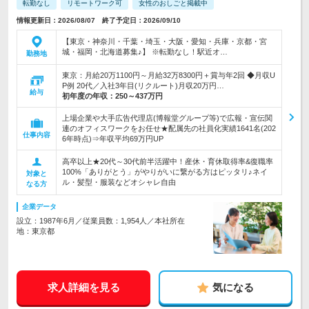
転勤なし
リモートワーク可
女性のおしごと掲載中
情報更新日：2026/08/07 終了予定日：2026/09/10
【東京・神奈川・千葉・埼玉・大阪・愛知・兵庫・京都・宮
城・福岡・北海道募集♪】 ※転勤なし！駅近オ…
勤務地
東京：月給20万1100円～月給32万8300円＋賞与年2回 ◆月収U
P例 20代／入社3年目(リクルート)月収20万円…
給与
初年度の年収：
250～437万円
上場企業や大手広告代理店(博報堂グループ等)で広報・宣伝関
連のオフィスワークをお任せ★配属先の社員化実績1641名(202
仕事内容
6年時点)⇒年収平均69万円UP
高卒以上★20代～30代前半活躍中！産休・育休取得率&復職率
100%「ありがとう」がやりがいに繋がる方はピッタリ♪ネイ
対象と
ル・髪型・服装などオシャレ自由
なる方
企業データ
設立：1987年6月／従業員数：1,954人／本社所在
地：東京都
求人詳細を見る
気になる