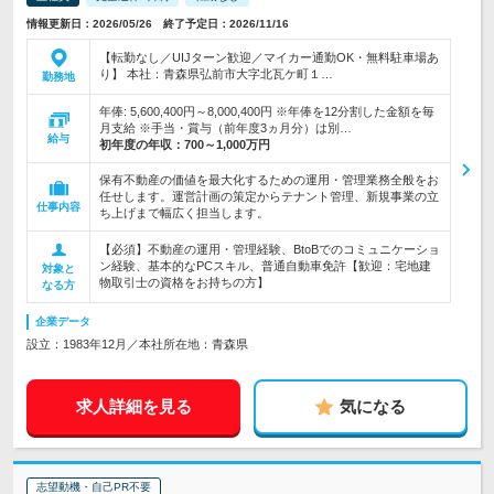
情報更新日：2026/05/26 終了予定日：2026/11/16
【転勤なし／UIJターン歓迎／マイカー通勤OK・無料駐車場あ
り】 本社：青森県弘前市大字北瓦ケ町１…
勤務地
年俸: 5,600,400円～8,000,400円 ※年俸を12分割した金額を毎
月支給 ※手当・賞与（前年度3ヵ月分）は別…
給与
初年度の年収：
700～1,000万円
保有不動産の価値を最大化するための運用・管理業務全般をお
任せします。運営計画の策定からテナント管理、新規事業の立
仕事内容
ち上げまで幅広く担当します。
【必須】不動産の運用・管理経験、BtoBでのコミュニケーショ
ン経験、基本的なPCスキル、普通自動車免許【歓迎：宅地建
対象と
物取引士の資格をお持ちの方】
なる方
企業データ
設立：1983年12月／本社所在地：青森県
求人詳細を見る
気になる
志望動機・自己PR不要