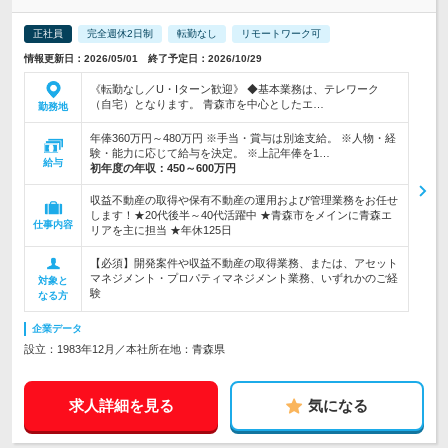
正社員
完全週休2日制
転勤なし
リモートワーク可
情報更新日：2026/05/01 終了予定日：2026/10/29
《転勤なし／U・Iターン歓迎》 ◆基本業務は、テレワーク
（自宅）となります。 青森市を中心としたエ…
勤務地
年俸360万円～480万円 ※手当・賞与は別途支給。 ※人物・経
験・能力に応じて給与を決定。 ※上記年俸を1…
給与
初年度の年収：
450～600万円
収益不動産の取得や保有不動産の運用および管理業務をお任せ
します！★20代後半～40代活躍中 ★青森市をメインに青森エ
仕事内容
リアを主に担当 ★年休125日
【必須】開発案件や収益不動産の取得業務、または、アセット
マネジメント・プロパティマネジメント業務、いずれかのご経
対象と
験
なる方
企業データ
設立：1983年12月／本社所在地：青森県
求人詳細を見る
気になる