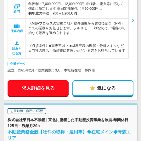
年俸制／7,000,000円～12,000,000円 ※経験、能力等に応じて
個別に決定します ※固定残業代（月60,000円…
給与
初年度の年収：
700～1,200万円
《M&Aプロセスの実務全般》案件発掘から買収後統合（PMI）
までの業務をお任せします。フルリモート制なので、場所の制
仕事内容
約なく勤務を進められます。
《必須条件》■高専卒以上 ■財務三表の理解・分析スキルなど
対象と
☆当社の理念・価値観に共感いただける方をお待ちしています
なる方
企業データ
設立：2026年2月／従業員数：3人／本社所在地：静岡県
求人詳細を見る
気になる
志望動機・自己PR不要
株式会社東日本不動産 | 東北に密着した不動産投資事業を展開/年間休日
125日・残業月20h
不動産業務全般【物件の取得・運用等】◆在宅メイン◆青森エ
リア