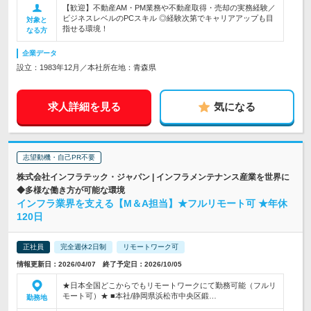
【歓迎】不動産AM・PM業務や不動産取得・売却の実務経験／
ビジネスレベルのPCスキル ◎経験次第でキャリアアップも目
対象と
指せる環境！
なる方
企業データ
設立：1983年12月／本社所在地：青森県
求人詳細を見る
気になる
志望動機・自己PR不要
株式会社インフラテック・ジャパン | インフラメンテナンス産業を世界に
◆多様な働き方が可能な環境
インフラ業界を支える【M＆A担当】★フルリモート可 ★年休
120日
正社員
完全週休2日制
リモートワーク可
情報更新日：2026/04/07 終了予定日：2026/10/05
★日本全国どこからでもリモートワークにて勤務可能（フルリ
モート可）★ ■本社/静岡県浜松市中央区鍛…
勤務地