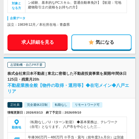
ン経験、基本的なPCスキル、普通自動車免許】【歓迎：宅地
対象と
建物取引士の資格をお持ちの方】
なる方
企業データ
設立：1983年12月／本社所在地：青森県
求人詳細を見る
気になる
志望動機・自己PR不要
株式会社東日本不動産 | 東北に密着した不動産投資事業を展開/年間休日
125日・残業月20h
不動産業務全般【物件の取得・運用等】◆在宅メイン◆八戸エ
リア
正社員
完全週休2日制
転勤なし
リモートワーク可
情報更新日：2026/03/13 終了予定日：2026/09/10
《転勤なし／U・Iターン歓迎》 ◆基本業務は、テレワーク
（自宅）となります。 八戸市を中心とした三…
勤務地
年俸360万円～480万円 ※手当・賞与（前年度3ヵ月分）は別途