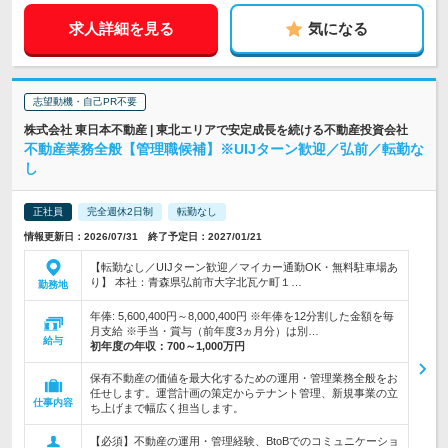
求人詳細を見る
気になる
志望動機・自己PR不要
株式会社 東日本不動産 | 東北エリアで安定成長を続ける不動産投資会社
不動産業務全般【管理職候補】※UIJターン歓迎／弘前／転勤な
し
正社員
完全週休2日制
転勤なし
情報更新日：2026/07/31 終了予定日：2027/01/21
【転勤なし／UIJターン歓迎／マイカー通勤OK・無料駐車場あ
り】 本社：青森県弘前市大字北瓦ケ町１…
勤務地
年俸: 5,600,400円～8,000,400円 ※年俸を12分割した金額を毎
月支給 ※手当・賞与（前年度3ヵ月分）は別…
給与
初年度の年収：
700～1,000万円
保有不動産の価値を最大化するための運用・管理業務全般をお
任せします。運営計画の策定からテナント管理、新規事業の立
仕事内容
ち上げまで幅広く担当します。
【必須】不動産の運用・管理経験、BtoBでのコミュニケーショ