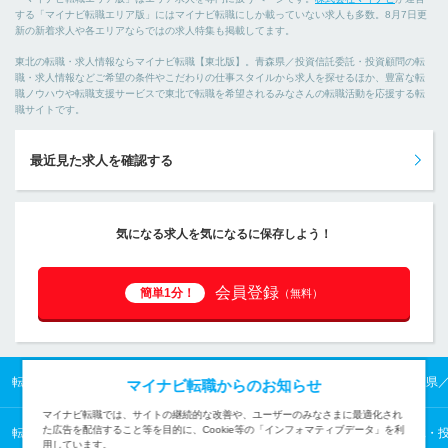
する「マイナビ転職エリア版」にはマイナビ転職にしか載っていない求人も多数。8月7日更
新の新着求人や各エリアならではの求人特集も掲載してます。
東北の転職・求人情報ならマイナビ転職【東北版】。青森県／投資信託委託・投資顧問の転
職・求人情報などご希望の条件やこだわりの仕事スタイルから求人を探せるほか、豊富な転
職ノウハウや転職支援サービスで東北で転職を希望されるみなさんの転職活動を応援する転
職サイトです。
最近見た求人を確認する
気になる求人を気になるに保存しよう！
会員登録
簡単1分！
（無料）
転職TOP
東北の転職・求人情報TOP
青森県の転職・求人情報TOP
青森県
マイナビ転職からのお知らせ
マイナビ転職では、サイトの継続的な改善や、ユーザーのみなさまに最適化され
た広告を配信すること等を目的に、Cookie等の「インフォマティブデータ」を利
転職TOP
業種から探す
金融・保険の転職・求人情報一覧
投資信託委託・
用しています。