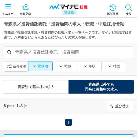
東北版
メニュー
会員登録
閲覧履歴
検索
青森県／投資信託委託・投資顧問の求人・転職・中途採用情報
青森県／投資信託委託・投資顧問の転職・求人一覧ページです。マイナビ転職では青
森市、八戸市などからもあなたにぴったりの求人を探せます。
青森県／投資信託委託・投資顧問
勤務地
職種
年収
特徴
条件変更
青森県
以外でも
青森県
で募集中の求人
同時に募集中の求人
8
1
8
件中
-
件
並び替え
1