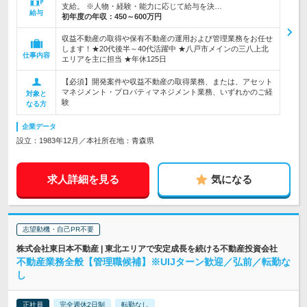
支給。 ※人物・経験・能力に応じて給与を決…
給与
初年度の年収：
450～600万円
収益不動産の取得や保有不動産の運用および管理業務をお任せ
します！★20代後半～40代活躍中 ★八戸市メインの三八上北
仕事内容
エリアを主に担当 ★年休125日
【必須】開発案件や収益不動産の取得業務、または、アセット
マネジメント・プロパティマネジメント業務、いずれかのご経
対象と
験
なる方
企業データ
設立：1983年12月／本社所在地：青森県
求人詳細を見る
気になる
志望動機・自己PR不要
株式会社東日本不動産 | 東北エリアで安定成長を続ける不動産投資会社
不動産業務全般【管理職候補】※UIJターン歓迎／弘前／転勤な
し
正社員
完全週休2日制
転勤なし