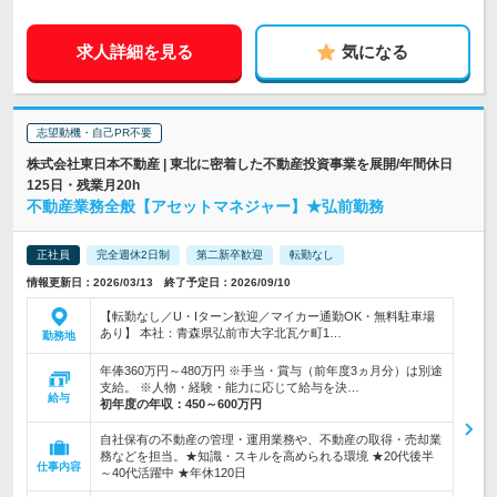
求人詳細を見る
気になる
志望動機・自己PR不要
株式会社東日本不動産 | 東北に密着した不動産投資事業を展開/年間休日
125日・残業月20h
不動産業務全般【アセットマネジャー】★弘前勤務
正社員
完全週休2日制
第二新卒歓迎
転勤なし
情報更新日：2026/03/13 終了予定日：2026/09/10
【転勤なし／U・Iターン歓迎／マイカー通勤OK・無料駐車場
あり】 本社：青森県弘前市大字北瓦ケ町1…
勤務地
年俸360万円～480万円 ※手当・賞与（前年度3ヵ月分）は別途
支給。 ※人物・経験・能力に応じて給与を決…
給与
初年度の年収：
450～600万円
自社保有の不動産の管理・運用業務や、不動産の取得・売却業
務などを担当。★知識・スキルを高められる環境 ★20代後半
仕事内容
～40代活躍中 ★年休120日