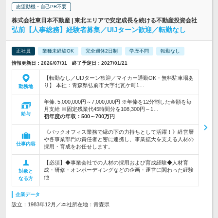
志望動機・自己PR不要
株式会社東日本不動産 | 東北エリアで安定成長を続ける不動産投資会社
弘前【人事総務】経験者募集／UIJターン歓迎／転勤なし
正社員
業種未経験OK
完全週休2日制
学歴不問
転勤なし
情報更新日：2026/07/31 終了予定日：2027/01/21
【転勤なし／UIJターン歓迎／マイカー通勤OK・無料駐車場あ
り】 本社：青森県弘前市大字北瓦ケ町1…
勤務地
年俸: 5,000,000円～7,000,000円 ※年俸を12分割した金額を毎
月支給 ※固定残業代45時間分を108,300円～1…
給与
初年度の年収：
500～700万円
《バックオフィス業務で縁の下の力持ちとして活躍！》経営層
や各事業部門の責任者と密に連携し、事業拡大を支える人材の
仕事内容
採用・育成をお任せします。
【必須】◆事業会社での人材の採用および育成経験◆人材育
成・研修・オンボーディングなどの企画・運営に関わった経験
対象と
他
なる方
企業データ
設立：1983年12月／本社所在地：青森県