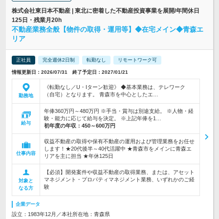
株式会社東日本不動産 | 東北に密着した不動産投資事業を展開/年間休日
125日・残業月20h
不動産業務全般【物件の取得・運用等】◆在宅メイン◆青森エ
リア
正社員
完全週休2日制
転勤なし
リモートワーク可
情報更新日：2026/07/31 終了予定日：2027/01/21
《転勤なし／U・Iターン歓迎》 ◆基本業務は、テレワーク
（自宅）となります。 青森市を中心としたエ…
勤務地
年俸360万円～480万円 ※手当・賞与は別途支給。 ※人物・経
験・能力に応じて給与を決定。 ※上記年俸を1…
給与
初年度の年収：
450～600万円
収益不動産の取得や保有不動産の運用および管理業務をお任せ
します！★20代後半～40代活躍中 ★青森市をメインに青森エ
仕事内容
リアを主に担当 ★年休125日
【必須】開発案件や収益不動産の取得業務、または、アセット
マネジメント・プロパティマネジメント業務、いずれかのご経
対象と
験
なる方
企業データ
設立：1983年12月／本社所在地：青森県