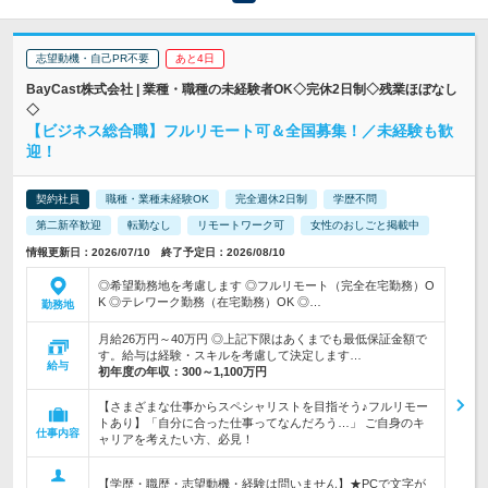
志望動機・自己PR不要
あと4日
BayCast株式会社 | 業種・職種の未経験者OK◇完休2日制◇残業ほぼなし
◇
【ビジネス総合職】フルリモート可＆全国募集！／未経験も歓
迎！
契約社員
職種・業種未経験OK
完全週休2日制
学歴不問
第二新卒歓迎
転勤なし
リモートワーク可
女性のおしごと掲載中
情報更新日：2026/07/10 終了予定日：2026/08/10
◎希望勤務地を考慮します ◎フルリモート（完全在宅勤務）O
K ◎テレワーク勤務（在宅勤務）OK ◎…
勤務地
月給26万円～40万円 ◎上記下限はあくまでも最低保証金額で
す。給与は経験・スキルを考慮して決定します…
給与
初年度の年収：
300～1,100万円
【さまざまな仕事からスペシャリストを目指そう♪フルリモー
トあり】「自分に合った仕事ってなんだろう…」 ご自身のキ
仕事内容
ャリアを考えたい方、必見！
【学歴・職歴・志望動機・経験は問いません】★PCで文字が