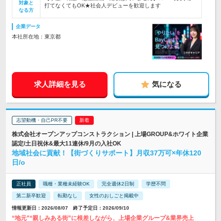
対象と
打てなくてもOK★社会人デビューを歓迎します
なる方
企業データ
本社所在地：東京都
求人詳細を見る
気になる
志望動機・自己PR不要
株式会社オープンアップコンストラクション | 上場GROUP&ホワイト企業
認定/土日祝休&最大11連休/9月の入社OK
地域社会に貢献！【街づくりサポート】月収37万可×年休120
日/o
正社員
職種・業種未経験OK
完全週休2日制
学歴不問
第二新卒歓迎
転勤なし
女性のおしごと掲載中
情報更新日：2026/08/07 終了予定日：2026/09/10
“地元”“親しみある街”に根差しながら、上場企業グループ&業界売上