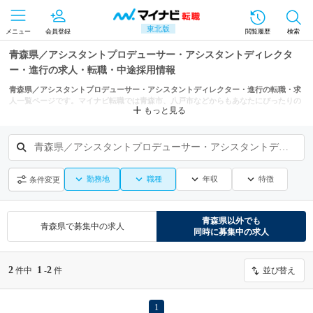
東北版
メニュー
会員登録
閲覧履歴
検索
青森県／アシスタントプロデューサー・アシスタントディレクタ
ー・進行の求人・転職・中途採用情報
青森県／アシスタントプロデューサー・アシスタントディレクター・進行の転職・求
人一覧ページです。マイナビ転職では青森市、八戸市などからもあなたにぴったりの
もっと見る
求人を探せます。
青森県／アシスタントプロデューサー・アシスタントディレクター・進行
勤務地
職種
年収
特徴
条件変更
青森県
以外でも
青森県
で募集中の求人
同時に募集中の求人
2
1
2
件中
-
件
並び替え
1