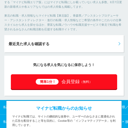
する「マイナビ転職エリア版」にはマイナビ転職にしか載っていない求人も多数。8月7日更
新の新着求人や各エリアならではの求人特集も掲載してます。
東北の転職・求人情報ならマイナビ転職【東北版】。青森県／アシスタントプロデューサ
ー・アシスタントディレクター・進行の転職・求人情報などご希望の条件やこだわりの仕事
スタイルから求人を探せるほか、豊富な転職ノウハウや転職支援サービスで東北で転職を希
望されるみなさんの転職活動を応援する転職サイトです。
最近見た求人を確認する
気になる求人を気になるに保存しよう！
会員登録
簡単1分！
（無料）
転職TOP
東北の転職・求人情報TOP
青森県の転職・求人情報TOP
青森県
マイナビ転職からのお知らせ
マイナビ転職では、サイトの継続的な改善や、ユーザーのみなさまに最適化され
た広告を配信すること等を目的に、Cookie等の「インフォマティブデータ」を利
転職TOP
クリエイティブから探す
クリエイティブの転職・求人情報一覧
用しています。