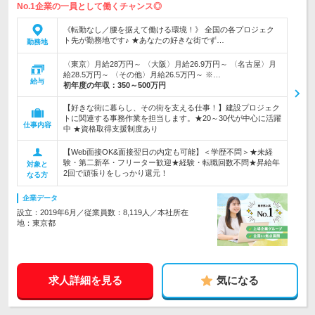
No.1企業の一員として働くチャンス◎
《転勤なし／腰を据えて働ける環境！》 全国の各プロジェク
ト先が勤務地です♪ ★あなたの好きな街でず…
勤務地
〈東京〉月給28万円～ 〈大阪〉月給26.9万円～ 〈名古屋〉月
給28.5万円～ 〈その他〉月給26.5万円～ ※…
給与
初年度の年収：
350～500万円
【好きな街に暮らし、その街を支える仕事！】建設プロジェク
トに関連する事務作業を担当します。★20～30代が中心に活躍
仕事内容
中 ★資格取得支援制度あり
【Web面接OK&面接翌日の内定も可能】＜学歴不問＞★未経
験・第二新卒・フリーター歓迎★経験・転職回数不問★昇給年
対象と
2回で頑張りをしっかり還元！
なる方
企業データ
設立：2019年6月／従業員数：8,119人／本社所在
地：東京都
求人詳細を見る
気になる