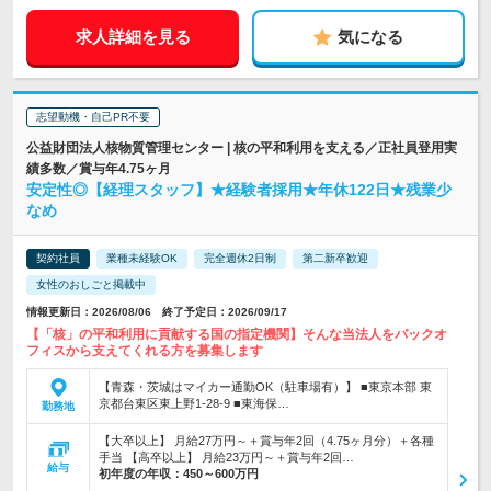
求人詳細を見る
気になる
志望動機・自己PR不要
公益財団法人核物質管理センター | 核の平和利用を支える／正社員登用実
績多数／賞与年4.75ヶ月
安定性◎【経理スタッフ】★経験者採用★年休122日★残業少
なめ
契約社員
業種未経験OK
完全週休2日制
第二新卒歓迎
女性のおしごと掲載中
情報更新日：2026/08/06 終了予定日：2026/09/17
【「核」の平和利用に貢献する国の指定機関】そんな当法人をバックオ
フィスから支えてくれる方を募集します
【青森・茨城はマイカー通勤OK（駐車場有）】 ■東京本部 東
京都台東区東上野1-28-9 ■東海保…
勤務地
【大卒以上】 月給27万円～＋賞与年2回（4.75ヶ月分）＋各種
手当 【高卒以上】 月給23万円～＋賞与年2回…
給与
初年度の年収：
450～600万円