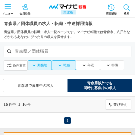
東北版
メニュー
会員登録
閲覧履歴
検索
青森県／団体職員の求人・転職・中途採用情報
青森県／団体職員の転職・求人一覧ページです。マイナビ転職では青森市、八戸市な
どからもあなたにぴったりの求人を探せます。
青森県／団体職員
勤務地
職種
年収
特徴
条件変更
青森県
以外でも
青森県
で募集中の求人
同時に募集中の求人
16
1
16
件中
-
件
並び替え
1