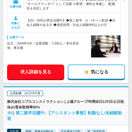
"オールラウンダー” として活躍 ※希望・適性を考慮し、配属
仕事内容
先を決定します
【20～30代の男女活躍中】◆第二新卒、U・Iターン歓迎 ◆社
対象と
会人経験がある方 ◆係長採用：社会人経験8年以上の方
なる方
企業データ
設立：2004年4月／従業員数：7,500人／本社所在
地：東京都
求人詳細を見る
気になる
志望動機・自己PR不要
株式会社コプロコンストラクション | 上場グループ/年間休日125日/土日祝
休み/育休取得率98%
※Q 第二新卒活躍中♪【アシスタント事務】転勤なし/未経験歓
迎
正社員
職種・業種未経験OK
完全週休2日制
第二新卒歓迎