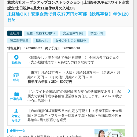
株式会社オープンアップコンストラクション | 上場GROUP&ホワイト企業
認定/土日祝休&最大11連休/9月の入社OK
未経験OK！安定企業で月収37万円が可能【総務事務】年休120
日/o
正社員
職種・業種未経験OK
完全週休2日制
学歴不問
第二新卒歓迎
転勤なし
女性のおしごと掲載中
情報更新日：2026/08/07 終了予定日：2026/09/10
《転勤なし／腰を据えて働ける環境！》 全国の各プロジェク
ト先が勤務地です♪ ★あなたの好きな街でず…
勤務地
〈東京〉月給28万円～ 〈大阪〉月給26.9万円～ 〈名古屋〉月
給28.5万円～ 〈その他〉月給26.5万円～ ※…
給与
初年度の年収：
350～500万円
【“ホワイト企業認定”の未経験者も安心の研修制度あり！】配
属先で資料作成や各種管理業務をお任せします。★20～30代が
仕事内容
中心に活躍中！
【Web面接OK&面接翌日の内定も可能！】＜学歴不問＞★未経
験・第二新卒・フリーター歓迎★学歴・経験・転職回数不問★
対象と
昇給年2回で頑張りを還元！
なる方
企業データ