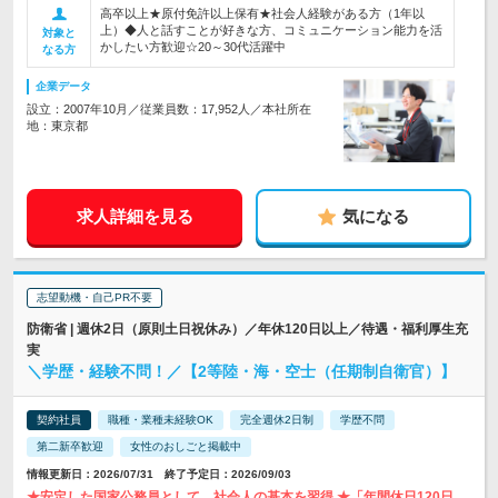
高卒以上★原付免許以上保有★社会人経験がある方（1年以
上）◆人と話すことが好きな方、コミュニケーション能力を活
対象と
かしたい方歓迎☆20～30代活躍中
なる方
企業データ
設立：2007年10月／従業員数：17,952人／本社所在
地：東京都
求人詳細を見る
気になる
志望動機・自己PR不要
防衛省 | 週休2日（原則土日祝休み）／年休120日以上／待遇・福利厚生充
実
＼学歴・経験不問！／【2等陸・海・空士（任期制自衛官）】
契約社員
職種・業種未経験OK
完全週休2日制
学歴不問
第二新卒歓迎
女性のおしごと掲載中
情報更新日：2026/07/31 終了予定日：2026/09/03
★安定した国家公務員として、社会人の基本を習得 ★「年間休日120日