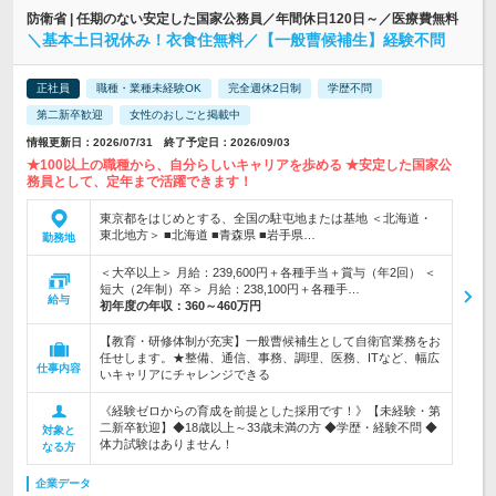
防衛省 | 任期のない安定した国家公務員／年間休日120日～／医療費無料
＼基本土日祝休み！衣食住無料／【一般曹候補生】経験不問
正社員
職種・業種未経験OK
完全週休2日制
学歴不問
第二新卒歓迎
女性のおしごと掲載中
情報更新日：2026/07/31 終了予定日：2026/09/03
★100以上の職種から、自分らしいキャリアを歩める ★安定した国家公
務員として、定年まで活躍できます！
東京都をはじめとする、全国の駐屯地または基地 ＜北海道・
東北地方＞ ■北海道 ■青森県 ■岩手県…
勤務地
＜大卒以上＞ 月給：239,600円＋各種手当＋賞与（年2回） ＜
短大（2年制）卒＞ 月給：238,100円＋各種手…
給与
初年度の年収：
360～460万円
【教育・研修体制が充実】一般曹候補生として自衛官業務をお
任せします。★整備、通信、事務、調理、医務、ITなど、幅広
仕事内容
いキャリアにチャレンジできる
《経験ゼロからの育成を前提とした採用です！》【未経験・第
二新卒歓迎】◆18歳以上～33歳未満の方 ◆学歴・経験不問 ◆
対象と
体力試験はありません！
なる方
企業データ