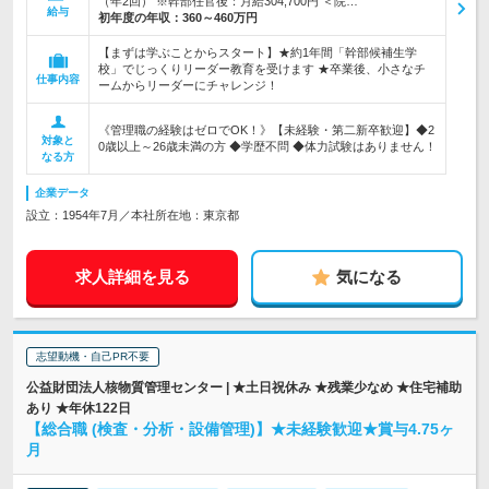
（年2回） ※幹部任官後：月給304,700円 ＜院…
給与
初年度の年収：
360～460万円
【まずは学ぶことからスタート】★約1年間「幹部候補生学
校」でじっくりリーダー教育を受けます ★卒業後、小さなチ
仕事内容
ームからリーダーにチャレンジ！
《管理職の経験はゼロでOK！》【未経験・第二新卒歓迎】◆2
対象と
0歳以上～26歳未満の方 ◆学歴不問 ◆体力試験はありません！
なる方
企業データ
設立：1954年7月／本社所在地：東京都
求人詳細を見る
気になる
志望動機・自己PR不要
公益財団法人核物質管理センター | ★土日祝休み ★残業少なめ ★住宅補助
あり ★年休122日
【総合職 (検査・分析・設備管理)】★未経験歓迎★賞与4.75ヶ
月