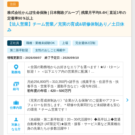
株式会社かんぽ生命保険 | 日本郵政グループ│残業月平均9.4H│直近1年の
定着率90％以上
【法人営業】チーム営業／充実の育成&研修体制あり／土日休
み
正社員
職種・業種未経験OK
上場
完全週休2日制
第二新卒歓迎
女性のおしごと掲載中
情報更新日：2026/08/07 終了予定日：2026/09/10
＜全国の勤務地からお好きなエリアを選べます！★U・Iターン
歓迎！＞ ＜以下エリア内の営業所に配属！…
勤務地
月給256,800円～310,350円+諸手当（残業手当・住居手当・扶
養手当・営業手当・通勤手当など）+賞与年2回…
給与
初年度の年収：
420～500万円
《充実の育成体制あり》"企業が入る保険"のご提案やアフター
フォローを担当します。＊研修や先輩同行など未経験者も安心
仕事内容
の環境 ＊チーム営業です！
《未経験・第二新卒歓迎！20～30代活躍中》◆高卒以上◆普通
自動車免許 (AT限定可)★販売・接客・サービス業など異業種出
対象と
身の先輩たちが多数活躍中！
なる方