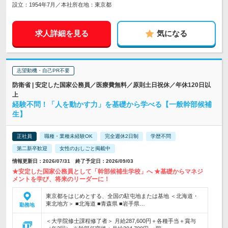
設立：1954年7月／本社所在地：東京都
求人詳細を見る
気になる
志望動機・自己PR不要
防衛省 | 安定した国家公務員／医療費無料／原則土日祝休／年休120日以
上
経験不問！「人を動かす力」を基礎から学べる【一般幹部候補
生】
正社員
職種・業種未経験OK
完全週休2日制
学歴不問
第二新卒歓迎
女性のおしごと掲載中
情報更新日：2026/07/31 終了予定日：2026/09/03
★安定した国家公務員として「幹部候補生学校」へ ★基礎からマネジ
メントを学び、将来のリーダーに！
東京都をはじめとする、全国の駐屯地または基地 ＜北海道・
東北地方＞ ■北海道 ■青森県 ■岩手県…
勤務地
＜大学院修士課程修了者＞ 月給287,600円＋各種手当＋賞与