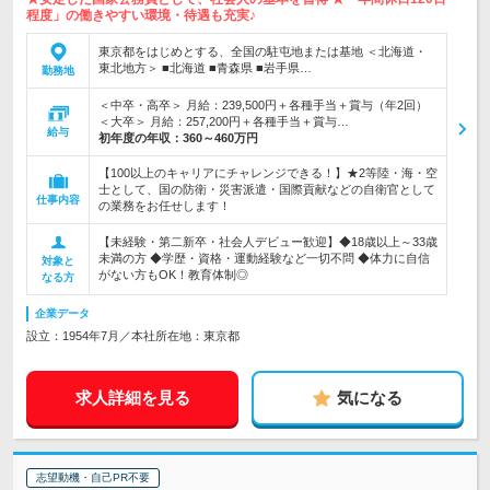
程度」の働きやすい環境・待遇も充実♪
東京都をはじめとする、全国の駐屯地または基地 ＜北海道・
東北地方＞ ■北海道 ■青森県 ■岩手県…
勤務地
＜中卒・高卒＞ 月給：239,500円＋各種手当＋賞与（年2回）
＜大卒＞ 月給：257,200円＋各種手当＋賞与…
給与
初年度の年収：
360～460万円
【100以上のキャリアにチャレンジできる！】★2等陸・海・空
士として、国の防衛・災害派遣・国際貢献などの自衛官として
仕事内容
の業務をお任せします！
【未経験・第二新卒・社会人デビュー歓迎】◆18歳以上～33歳
未満の方 ◆学歴・資格・運動経験など一切不問 ◆体力に自信
対象と
がない方もOK！教育体制◎
なる方
企業データ
設立：1954年7月／本社所在地：東京都
求人詳細を見る
気になる
志望動機・自己PR不要