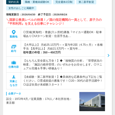
契約社員
職種・業種未経験OK
完全週休2日制
第二新卒歓迎
女性のおしごと掲載中
情報更新日：2026/04/30 終了予定日：2026/08/24
＼国家公務員レベルの待遇！／国の指定機関の一員として、原子力の
『平和利用』を支える仕事にチャレンジ！
◎茨城(東海村)・青森(六ヶ所村)募集 └マイカー通勤OK・駐車
場あり◎UIターン歓迎・住居手当あ…
勤務地
【大卒以上】 月給25.13万円～＋賞与年2回（4.75ヶ月）＋各種
手当 【高卒以上】 月給21.5万円～＋賞与年…
給与
初年度の年収：
350～450万円
【もちろん安全面も万全！】◆「核物質の分析」「管理状況の
検査」「施設の維持管理」のいずれかをお任せします。◎マニ
仕事内容
ュアル完備＆手厚い研修あり！
【未経験・第二新卒歓迎！】◆具体的な応募条件は下記をご覧
ください。◎育成前提の募集です！◎20～30代の若手活躍中！
対象と
◎ほぼ全員が未経験スタート！
なる方
企業データ
設立：1972年4月／従業員数：174人／本社所在地：
東京都