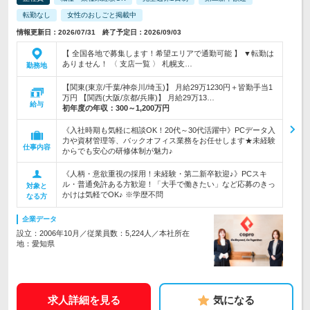
転勤なし
女性のおしごと掲載中
情報更新日：2026/07/31 終了予定日：2026/09/03
【 全国各地で募集します！希望エリアで通勤可能 】 ▼転勤は
ありません！ 〈 支店一覧 〉 札幌支…
勤務地
【関東(東京/千葉/神奈川/埼玉)】 月給29万1230円＋皆勤手当1
万円 【関西(大阪/京都/兵庫)】 月給29万13…
給与
初年度の年収：
300～1,200万円
《入社時期も気軽に相談OK！20代～30代活躍中》PCデータ入
力や資材管理等、バックオフィス業務をお任せします★未経験
仕事内容
からでも安心の研修体制が魅力♪
《人柄・意欲重視の採用！未経験・第二新卒歓迎♪》PCスキ
ル・普通免許ある方歓迎！「大手で働きたい」など応募のきっ
対象と
かけは気軽でOK♪ ※学歴不問
なる方
企業データ
設立：2006年10月／従業員数：5,224人／本社所在
地：愛知県
求人詳細を見る
気になる