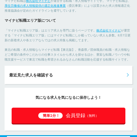
マイナビ転職は
株式会社マイナビ
が運営する転職・求人情報サイトです。 マイナビ転職は、
厚生労働省の求人情報提供の適正化推進事業
（委託事業）により設置された求人情報適正化
推進協議会が定めたガイドラインを遵守しています。
マイナビ転職エリア版について
「マイナビ転職エリア版」はエリア求人を専門に扱うページです。
株式会社マイナビ
が運営
する「マイナビ転職エリア版」にはマイナビ転職にしか載っていない求人も多数。8月7日更
新の新着求人や各エリアならではの求人特集も掲載してます。
東北の転職・求人情報ならマイナビ転職【東北版】。青森県／団体職員の転職・求人情報な
どご希望の条件やこだわりの仕事スタイルから求人を探せるほか、豊富な転職ノウハウや転
職支援サービスで東北で転職を希望されるみなさんの転職活動を応援する転職サイトです。
最近見た求人を確認する
気になる求人を気になるに保存しよう！
会員登録
簡単1分！
（無料）