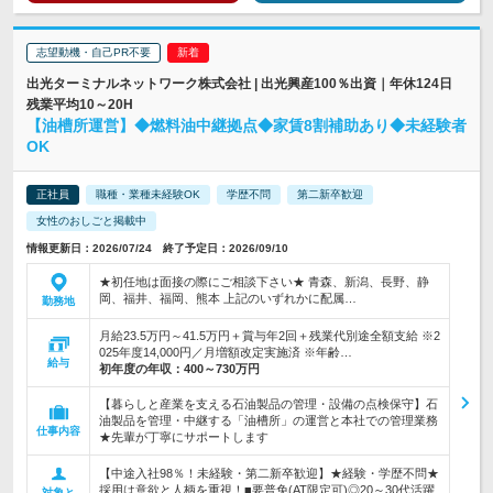
志望動機・自己PR不要
出光ターミナルネットワーク株式会社 | 出光興産100％出資｜年休124日
残業平均10～20H
【油槽所運営】◆燃料油中継拠点◆家賃8割補助あり◆未経験者
OK
正社員
職種・業種未経験OK
学歴不問
第二新卒歓迎
女性のおしごと掲載中
情報更新日：2026/07/24 終了予定日：2026/09/10
★初任地は面接の際にご相談下さい★ 青森、新潟、長野、静
岡、福井、福岡、熊本 上記のいずれかに配属…
勤務地
月給23.5万円～41.5万円＋賞与年2回＋残業代別途全額支給 ※2
025年度14,000円／月増額改定実施済 ※年齢…
給与
初年度の年収：
400～730万円
【暮らしと産業を支える石油製品の管理・設備の点検保守】石
油製品を管理・中継する「油槽所」の運営と本社での管理業務
仕事内容
★先輩が丁寧にサポートします
【中途入社98％！未経験・第二新卒歓迎】★経験・学歴不問★
採用は意欲と人柄を重視！■要普免(AT限定可)◎20～30代活躍
対象と