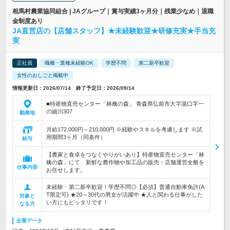
相馬村農業協同組合 | JAグループ｜賞与実績3ヶ月分｜残業少なめ｜退職
金制度あり
JA直営店の【店舗スタッフ】★未経験歓迎★研修充実★手当充
実
正社員
職種・業種未経験OK
学歴不問
第二新卒歓迎
女性のおしごと掲載中
情報更新日：2026/07/14 終了予定日：2026/09/14
■特産物直売センター「林檎の森」 青森県弘前市大字湯口字一
の細川307
勤務地
月給172,000円～210,000円 ※経験やスキルを考慮します ※試
用期間3ヶ月（同条件）
給与
【農家と食卓をつなぐやりがいあり】特産物直売センター「林
檎の森」にて、新鮮な農作物や加工品の販売・店舗運営全般を
仕事内容
お任せします。
未経験・第二新卒歓迎！学歴不問◎【必須】普通自動車免許(A
T限定可) ★20～30代の男女が活躍中 ★人と関わる仕事がした
対象と
い方にもピッタリです！
なる方
企業データ