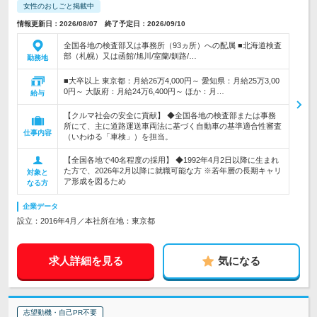
女性のおしごと掲載中
情報更新日：2026/08/07 終了予定日：2026/09/10
全国各地の検査部又は事務所（93ヵ所）への配属 ■北海道検査
部（札幌）又は函館/旭川/室蘭/釧路/…
勤務地
■大卒以上 東京都：月給26万4,000円～ 愛知県：月給25万3,00
0円～ 大阪府：月給24万6,400円～ ほか：月…
給与
【クルマ社会の安全に貢献】 ◆全国各地の検査部または事務
所にて、主に道路運送車両法に基づく自動車の基準適合性審査
仕事内容
（いわゆる「車検」）を担当。
【全国各地で40名程度の採用】 ◆1992年4月2日以降に生まれ
た方で、2026年2月以降に就職可能な方 ※若年層の長期キャリ
対象と
ア形成を図るため
なる方
企業データ
設立：2016年4月／本社所在地：東京都
求人詳細を見る
気になる
志望動機・自己PR不要