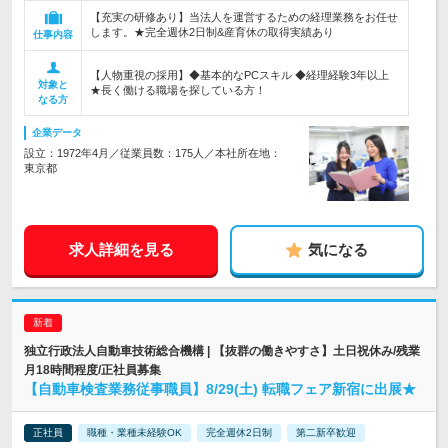
【充実の研修あり】当法人を運営するための経理業務をお任せ
します。★完全週休2日制&産育休の取得実績あり
仕事内容
【人物重視の採用】◆基本的なPCスキル ◆経理経験3年以上
対象と
★長く働ける職場を探している方！
なる方
企業データ
設立：1972年4月／従業員数：175人／本社所在地：
東京都
求人詳細を見る
気になる
独立行政法人自動車技術総合機構 | 【抜群の働きやすさ】土日祝休み/残業
月18時間程度/正社員募集
【自動車検査業務従事職員】8/29(土) 転職フェア新宿に出展★
正社員
職種・業種未経験OK
完全週休2日制
第二新卒歓迎