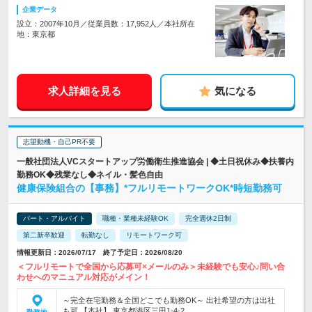
企業データ
設立：2007年10月／従業員数：17,952人／本社所在
地：東京都
求人詳細を見る
気になる
志望動機・自己PR不要
一般社団法人VCスタートアップ労働衛生推進協会 | ◆土日祝休み◆扶養内
勤務OK◆残業なし◆ネイル・髪色自由
健康保険組合の【事務】*フルリモートワークOK*時短勤務可
パート・アルバイト
職種・業種未経験OK
完全週休2日制
第二新卒歓迎
転勤なし
リモートワーク可
情報更新日：2026/07/17 終了予定日：2026/08/20
＜フルリモートで全国から応募可×メールのみ＞未経験でも安心♪問い合
わせへのマニュアル対応がメイン！
～完全在宅勤務＆全国どこでも勤務OK～ 出社希望の方は出社
も可 【本社】 東京都港区三田1-4-2…