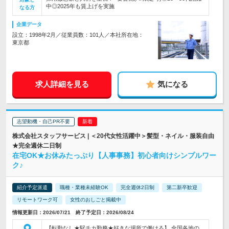
中◎2025年も賃上げを実施
なる方
企業データ
設立：1998年2月／従業員数：101人／本社所在地：
東京都
求人詳細を見る
気になる
志望動機・自己PR不要
株式会社スタッフサービス | ＜20代女性活躍中＞髪型・ネイル・服装自由
★完全週休二日制
在宅OK★お休みたっぷり【人事事務】初心者向けシンプルワー
ク♪
紹介予定派遣
職種・業種未経験OK
完全週休2日制
第二新卒歓迎
リモートワーク可
女性のおしごと掲載中
情報更新日：2026/07/21 終了予定日：2026/08/24
【転勤なし★駅チカ勤務★好きな場所で働ける】 全国各地の