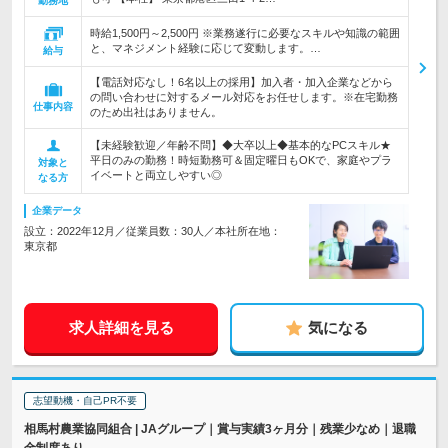
勤務地
時給1,500円～2,500円 ※業務遂行に必要なスキルや知識の範囲
と、マネジメント経験に応じて変動します。…
給与
【電話対応なし！6名以上の採用】加入者・加入企業などから
の問い合わせに対するメール対応をお任せします。※在宅勤務
仕事内容
のため出社はありません。
【未経験歓迎／年齢不問】◆大卒以上◆基本的なPCスキル★
平日のみの勤務！時短勤務可＆固定曜日もOKで、家庭やプラ
対象と
イベートと両立しやすい◎
なる方
企業データ
設立：2022年12月／従業員数：30人／本社所在地：
東京都
求人詳細を見る
気になる
志望動機・自己PR不要
相馬村農業協同組合 | JAグループ｜賞与実績3ヶ月分｜残業少なめ｜退職