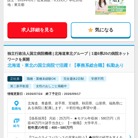
設立：2019年6月／従業員数：8,119人／本社所在
地：東京都
求人詳細を見る
気になる
独立行政法人国立病院機構 | 北海道東北グループ｜1道6県20の病院ネット
ワークを展開
北海道・東北の国立病院で活躍！【事務系総合職】転勤あり
正社員
職種・業種未経験OK
完全週休2日制
学歴不問
第二新卒歓迎
女性のおしごと掲載中
情報更新日：2026/07/24 終了予定日：2026/09/17
北海道、青森県、岩手県、宮城県、秋田県、山形県、福島県に
ある病院に配属します。 ※初任地は希望や適…
勤務地
【係長採用】 月給：25万円～ ★モデル年収例：580万円（月
収40万円※諸手当含む） 【一般職】 大学卒月…
給与
初年度の年収：
400～580万円
【ワークライフバランスの充実が叶う】◆病院の経営を支える