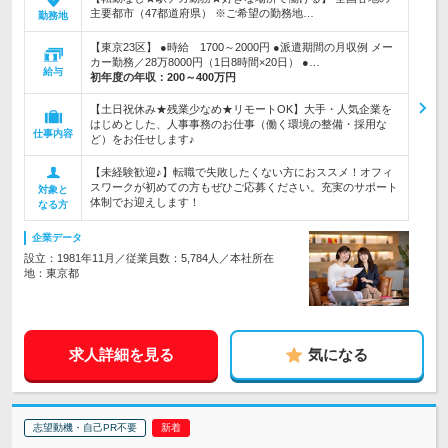
主要都市（47都道府県） ※ご希望の勤務地…
勤務地
【東京23区】 ●時給 1700～2000円 ●派遣期間の月収例 メー
カー勤務／28万8000円（1日8時間×20日） ●…
給与
初年度の年収：
200～400万円
【土日祝休み★残業少なめ★リモートOK】大手・人気企業を
はじめとした、人事事務のお仕事（働く環境の整備・採用な
仕事内容
ど）をお任せします♪
【未経験歓迎♪】転職で失敗したくない方におススメ！オフィ
スワークが初めての方もぜひご応募ください。充実のサポート
対象と
体制でお迎えします！
なる方
企業データ
設立：1981年11月／従業員数：5,784人／本社所在
地：東京都
求人詳細を見る
気になる
志望動機・自己PR不要