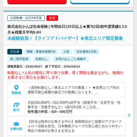
志望動機・自己PR不要
株式会社かんぽ生命保険 | 年間休日120日以上★賞与2回/前年度実績4.3カ
月★残業月平均9.4H
未経験歓迎！【ライフアドバイザー】★東北エリア限定募集
正社員
職種・業種未経験OK
上場
完全週休2日制
第二新卒歓迎
転勤なし
女性のおしごと掲載中
情報更新日：2026/08/07 終了予定日：2026/09/10
転勤なし×人生の節目に寄り添う仕事。長く関係を築きながら、地域の
お客さまに安心をお届けします。
＜原則転勤なし／東北エリアでの募集！＞ ★採用エリア内の
通勤可能な範囲の拠点での勤務になります。…
勤務地
月給256,800円～310,350円+諸手当（残業手当・住居手当・扶
養手当・営業手当など）+賞与年2回 ※ご入社…
給与
初年度の年収：
420～500万円
【担当は既存のお客さま中心】保険商品のご提案やアフターフ
ォロー活動を担当。日本郵政グループの安心感と分かりやすい
仕事内容
商品で地域のお客さまを支える