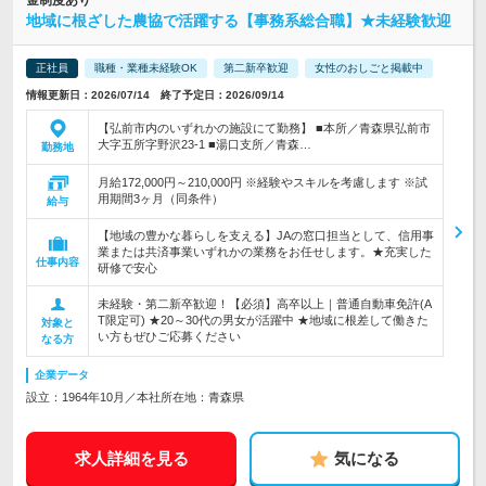
金制度あり
地域に根ざした農協で活躍する【事務系総合職】★未経験歓迎
正社員
職種・業種未経験OK
第二新卒歓迎
女性のおしごと掲載中
情報更新日：2026/07/14 終了予定日：2026/09/14
【弘前市内のいずれかの施設にて勤務】 ■本所／青森県弘前市
大字五所字野沢23-1 ■湯口支所／青森…
勤務地
月給172,000円～210,000円 ※経験やスキルを考慮します ※試
用期間3ヶ月（同条件）
給与
【地域の豊かな暮らしを支える】JAの窓口担当として、信用事
業または共済事業いずれかの業務をお任せします。★充実した
仕事内容
研修で安心
未経験・第二新卒歓迎！【必須】高卒以上｜普通自動車免許(A
T限定可) ★20～30代の男女が活躍中 ★地域に根差して働きた
対象と
い方もぜひご応募ください
なる方
企業データ
設立：1964年10月／本社所在地：青森県
求人詳細を見る
気になる