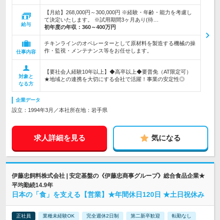
【月給】268,000円～300,000円 ※経験・年齢・能力を考慮し
て決定いたします。 ※試用期間3ヶ月あり(待…
給与
初年度の年収：
360～400万円
チキンラインのオペレーターとして原材料を製造する機械の操
作・監視・メンテナンス等をお任せします。
仕事内容
【要社会人経験10年以上】◆高卒以上◆要普免（AT限定可）
対象と
★地域との連携を大切にする会社で活躍！事業の安定性◎
なる方
企業データ
設立：1994年3月／本社所在地：岩手県
求人詳細を見る
気になる
伊藤忠飼料株式会社 | 安定基盤の《伊藤忠商事グループ》総合食品企業★
平均勤続14.9年
日本の「食」を支える【営業】★年間休日120日 ★土日祝休み
正社員
業種未経験OK
完全週休2日制
第二新卒歓迎
転勤なし