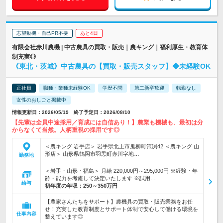
志望動機・自己PR不要
あと4日
有限会社赤川農機 | 中古農具の買取・販売｜農キング｜福利厚生・教育体
制充実◎
《東北・茨城》中古農具の【買取・販売スタッフ】◆未経験OK
正社員
職種・業種未経験OK
学歴不問
第二新卒歓迎
転勤なし
女性のおしごと掲載中
情報更新日：2026/05/19 終了予定日：2026/08/10
【先輩は全員中途採用／育成には自信あり！】農業も機械も、最初は分
からなくて当然。人柄重視の採用です◎
＜農キング 岩手店＞ 岩手県北上市鬼柳町笊渕42 ＜農キング 山
形店＞ 山形県鶴岡市羽黒町赤川字地…
勤務地
＜岩手・山形・福島＞ 月給 220,000円～295,000円 ※経験・年
齢・能力を考慮して決定いたします ※試用…
給与
初年度の年収：
250～350万円
【農家さんたちをサポート】農機具の買取・販売業務をお任
せ！充実した教育制度とサポート体制で安心して働ける環境を
仕事内容
整えています◎