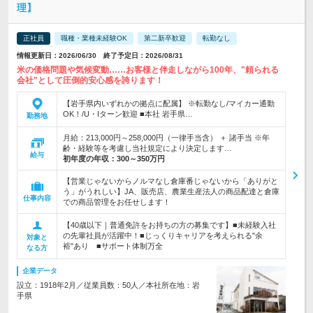
理】
正社員
職種・業種未経験OK
第二新卒歓迎
転勤なし
情報更新日：2026/06/30 終了予定日：2026/08/31
米の価格問題や気候変動……お客様と伴走しながら100年、"頼られる
会社"として圧倒的安心感を誇ります！
【岩手県内いずれかの拠点に配属】 ※転勤なし/マイカー通勤
OK！/U・Iターン歓迎 ■本社 岩手県…
勤務地
月給：213,000円～258,000円（一律手当含） ＋ 諸手当 ※年
齢・経験等を考慮し当社規定により決定します…
給与
初年度の年収：
300～350万円
【営業じゃないからノルマなし倉庫番じゃないから「ありがと
う」がうれしい】JA、販売店、農業生産法人の商品配達と倉庫
仕事内容
での商品管理をお任せします！
【40歳以下｜普通免許をお持ちの方の募集です】■未経験入社
の先輩社員が活躍中！■じっくりキャリアを考えられる"余
対象と
裕"あり ■サポート体制万全
なる方
企業データ
設立：1918年2月／従業員数：50人／本社所在地：岩
手県