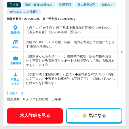
正社員
職種・業種未経験OK
学歴不問
第二新卒歓迎
転勤なし
女性のおしごと掲載中
情報更新日：2026/06/26 終了予定日：2026/12/17
＜農キング 岩手店＞ 岩手県北上市鬼柳町笊渕42 ※転勤なし
【雇入れ直後】上記の事業所 【変更の…
勤務地
月給 220,000円～ ※経験・年齢・能力を考慮して決定いたしま
す ※試用期間なし
給与
【農家さんたちをサポート】農機具の買取・販売業務をお任
せ！充実した教育制度とサポート体制で安心して働ける環境を
仕事内容
整えています◎
【学歴不問｜未経験OK】＜必須＞◆基本的なPCスキル（簡単
な文字入力）◆普通自動車免許（AT限定可） ◎ほのぼのとし
対象と
た穏やかな社風です♪
なる方
企業データ
従業員数：40人／本社所在地：山形県
求人詳細を見る
気になる