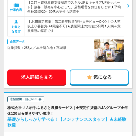
【OJT＋資格取得支援制度でスキルUP＆キャリアUPをサポー
ト】接客・販売を中心とした、店舗運営をお任せします★平均
仕事内容
年齢33歳/20～30代の男性も活躍中
【U-35限定募集！第二新卒歓迎/正社員デビューOK☆】◇大卒
以上◇要普免(AT限定不可)★農業関連の知識は不問！人柄＆意
対象と
欲重視の採用です
なる方
企業データ
従業員数：253人／本社所在地：宮城県
求人詳細を見る
気になる
志望動機・自己PR不要
株式会社ＪＡ岩手ふるさと農機サービス | ★安定性抜群のJAグループ★年
休120日★働きやすい環境！
基礎からしっかり学べる！【メンテナンススタッフ】★未経験
歓迎