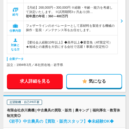
【月給】268,000円～300,000円 ※経験・年齢・能力を考慮し
て決定いたします。 ※試用期間3ヶ月あり(待…
給与
初年度の年収：
360～400万円
フェザーラインのオペレーターとして原材料を製造する機械の
操作・監視・メンテナンス等をお任せします。
仕事内容
【要社会人経験10年以上】◆高卒以上◆要普免（AT限定可）
対象と
★地域との連携を大切にする会社で活躍！事業の安定性◎
なる方
企業データ
設立：1994年3月／本社所在地：岩手県
求人詳細を見る
気になる
志望動機・自己PR不要
有限会社赤川農機 | 中古農具の買取・販売｜農キング｜福利厚生・教育体
制充実◎
《岩手》中古農具の【買取・販売スタッフ】◆未経験OK◆