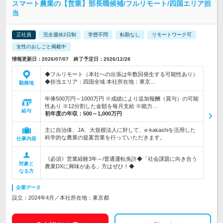
スマート農業の【営業】部長職候補/フルリモート/四国エリア担
当
正社員
完全週休2日制
学歴不問
転勤なし
リモートワーク可
女性のおしごと掲載中
情報更新日：2026/07/07 終了予定日：2026/12/28
◆フルリモート（本社への出張は年数回発生する可能性あり）
◆担当エリア：四国全域 本社所在地：東京…
勤務地
年俸500万円～1000万円 ※成績により追加報酬（賞与）の可能
性あり ※12分割した金額を毎月支給 ※能力…
給与
初年度の年収：
500～1,000万円
主に自治体、JA、大規模法人に対して、e-kakashiを活用した
科学的な農業の提案営業を行っていただきます。
仕事内容
《必須》営業経験3年～/普通運転免許◆「社会課題に向き合う
対象と
農業DXに興味がある」方はぜひ！◆
なる方
企業データ
設立：2024年4月／本社所在地：東京都