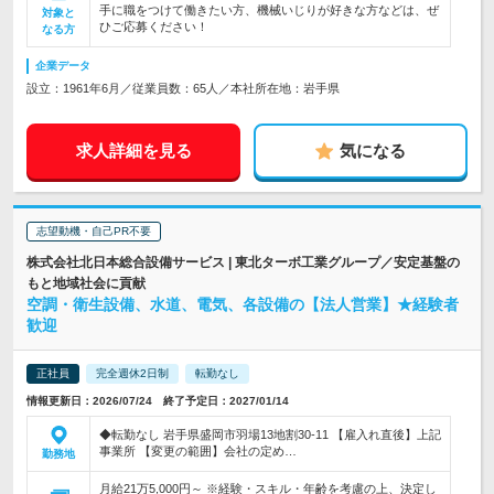
手に職をつけて働きたい方、機械いじりが好きな方などは、ぜ
対象と
ひご応募ください！
なる方
企業データ
設立：1961年6月／従業員数：65人／本社所在地：岩手県
求人詳細を見る
気になる
志望動機・自己PR不要
株式会社北日本総合設備サービス | 東北ターボ工業グループ／安定基盤の
もと地域社会に貢献
空調・衛生設備、水道、電気、各設備の【法人営業】★経験者
歓迎
正社員
完全週休2日制
転勤なし
情報更新日：2026/07/24 終了予定日：2027/01/14
◆転勤なし 岩手県盛岡市羽場13地割30-11 【雇入れ直後】上記
事業所 【変更の範囲】会社の定め…
勤務地
月給21万5,000円～ ※経験・スキル・年齢を考慮の上、決定し