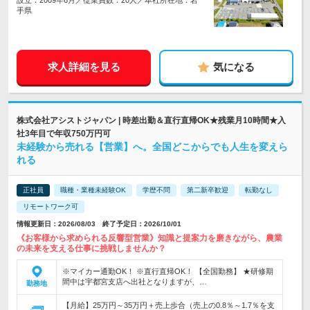
設立：2009年6月／従業員数：20人／本社所在地：岩
手県
求人詳細を見る
気になる
株式会社アシストジャパン | 時差出勤＆直行直帰OK★残業月10時間★入
社3年目で年収750万円可
未経験から売れる【営業】へ。全国どこからでも人生を変えら
れる
正社員
職種・業種未経験OK
学歴不問
第二新卒歓迎
転勤なし
リモートワーク可
情報更新日：2026/08/03 終了予定日：2026/10/01
《お客様から求められる反響型営業》知識と提案力を磨きながら、農業
の未来を支える仕事に挑戦しませんか？
※マイカー通勤OK！ ※直行直帰OK！ 【全国勤務】 ★研修期
間中は宇都宮支店へ出社となりますが、…
勤務地
【月給】25万円～35万円＋売上歩合（売上の0.8％～1.7％を支