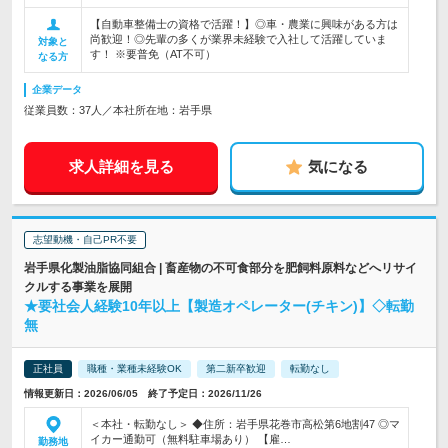
【自動車整備士の資格で活躍！】◎車・農業に興味がある方は
尚歓迎！◎先輩の多くが業界未経験で入社して活躍していま
対象と
す！ ※要普免（AT不可）
なる方
企業データ
従業員数：37人／本社所在地：岩手県
求人詳細を見る
気になる
志望動機・自己PR不要
岩手県化製油脂協同組合 | 畜産物の不可食部分を肥飼料原料などへリサイ
クルする事業を展開
★要社会人経験10年以上【製造オペレーター(チキン)】◇転勤
無
正社員
職種・業種未経験OK
第二新卒歓迎
転勤なし
情報更新日：2026/06/05 終了予定日：2026/11/26
＜本社・転勤なし＞ ◆住所：岩手県花巻市高松第6地割47 ◎マ
イカー通勤可（無料駐車場あり） 【雇…
勤務地