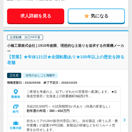
求人詳細を見る
気になる
志望動機・自己PR不要
小橋工業株式会社 | 1910年創業、理想的な土造りを追求する作業機メーカ
ー
【営業】★年休121日★全国転勤あり★100年以上の歴史を誇る
老舗
正社員
女性のおしごと掲載中
情報更新日：2026/05/08 終了予定日：2026/10/29
ご希望を考慮の上、以下いずれかの営業所へ配属します。 ■北
海道営業所／北海道上川郡鷹栖町8線西2号…
勤務地
月給233,500円～ ※試用期間3か月あり（待遇の変更なし）
初年度の年収：
380～650万円
給与
担当エリアのJAや販売代理店に対し、自社製品（耕うん爪・農
作業機）の提案やPR活動、新製品の研修などを行うルート営
仕事内容
業をお任せします。