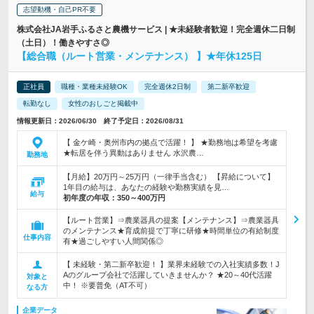
志望動機・自己PR不要
株式会社JA岩手ふるさと農機サービス | ★未経験者歓迎！完全週休二日制
（土日）！働きやすさ◎
【総合職（ルート営業・メンテナンス） 】★年休125日
正社員
職種・業種未経験OK
完全週休2日制
第二新卒歓迎
転勤なし
女性のおしごと掲載中
情報更新日：2026/06/30 終了予定日：2026/08/31
【 金ケ崎・奥州市内の拠点で活躍！ 】 ★勤務地は希望を考慮
★転居を伴う異動はありません 水沢農…
勤務地
【月給】20万円～25万円（一律手当含む） 【昇給について】
1年目の給与は、あなたの経験や勤務実績を見…
給与
初年度の年収：
350～400万円
【ルート営業】⇒農業器具の提案【メンテナンス】⇒農業器具
のメンテナンス★育成前提で丁寧に研修★時間単位の有給制度
仕事内容
有★過ごしやすい人間関係◎
【 未経験・第二新卒歓迎！ 】業界未経験での入社実績多数！J
Aのグループ会社で活躍していきませんか？ ★20～40代活躍
対象と
中！ ※要普免（AT不可）
なる方
企業データ