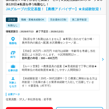
休120日★転居を伴う転勤なし！
JAグループの安定基盤！【農機アドバイザー】★未経験歓迎！
正社員
職種・業種未経験OK
完全週休2日制
第二新卒歓迎
転勤なし
情報更新日：2026/07/13 終了予定日：2026/12/21
【転居を伴う転勤はありません】 ★希望に合わせて金ケ崎・
奥州市内の拠点へ配属 水沢農機センター／岩…
勤務地
【月給】16万円～20万円 ※給与は経験・年齢等を考慮し当社
規定により決定いたします。 ※試用期間12ヶ…
給与
初年度の年収：
300～400万円
【ルート営業】⇒農業器具の提案【★育成前提で丁寧に研修★
時間単位の有給制度有★過ごしやすい人間関係◎
仕事内容
【未経験歓迎！20代～30代活躍中！】◎農業に興味がある方は
尚歓迎！◎先輩の多くが業界未経験で入社して活躍していま
対象と
す！ ※要普免（AT不可）
なる方
企業データ
従業員数：37人／本社所在地：岩手県