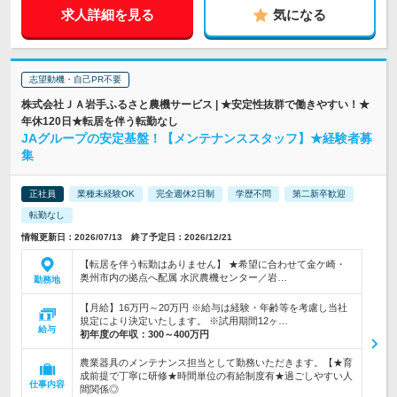
求人詳細を見る
気になる
志望動機・自己PR不要
株式会社ＪＡ岩手ふるさと農機サービス | ★安定性抜群で働きやすい！★
年休120日★転居を伴う転勤なし
JAグループの安定基盤！【メンテナンススタッフ】★経験者募
集
正社員
業種未経験OK
完全週休2日制
学歴不問
第二新卒歓迎
転勤なし
情報更新日：2026/07/13 終了予定日：2026/12/21
【転居を伴う転勤はありません】 ★希望に合わせて金ケ崎・
奥州市内の拠点へ配属 水沢農機センター／岩…
勤務地
【月給】16万円～20万円 ※給与は経験・年齢等を考慮し当社
規定により決定いたします。 ※試用期間12ヶ…
給与
初年度の年収：
300～400万円
農業器具のメンテナンス担当として勤務いただきます。【★育
成前提で丁寧に研修★時間単位の有給制度有★過ごしやすい人
仕事内容
間関係◎