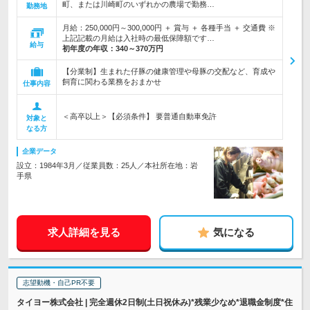
町、または川崎町のいずれかの農場で勤務…
勤務地
月給：250,000円～300,000円 ＋ 賞与 ＋ 各種手当 ＋ 交通費 ※
上記記載の月給は入社時の最低保障額です…
給与
初年度の年収：
340～370万円
【分業制】生まれた仔豚の健康管理や母豚の交配など、育成や
飼育に関わる業務をおまかせ
仕事内容
＜高卒以上＞【必須条件】 要普通自動車免許
対象と
なる方
企業データ
設立：1984年3月／従業員数：25人／本社所在地：岩
手県
求人詳細を見る
気になる
志望動機・自己PR不要
タイヨー株式会社 | 完全週休2日制(土日祝休み)*残業少なめ*退職金制度*住