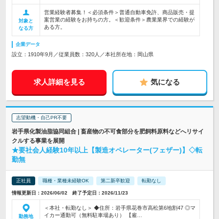
営業経験者募集！＜必須条件＞普通自動車免許、商品販売・提
案営業の経験をお持ちの方。＜歓迎条件＞農業業界での経験が
対象と
ある方。
なる方
企業データ
設立：1910年9月／従業員数：320人／本社所在地：岡山県
求人詳細を見る
気になる
志望動機・自己PR不要
岩手県化製油脂協同組合 | 畜産物の不可食部分を肥飼料原料などへリサイ
クルする事業を展開
★要社会人経験10年以上【製造オペレーター(フェザー)】◇転
勤無
正社員
職種・業種未経験OK
第二新卒歓迎
転勤なし
情報更新日：2026/06/02 終了予定日：2026/11/23
＜本社・転勤なし＞ ◆住所：岩手県花巻市高松第6地割47 ◎マ
イカー通勤可（無料駐車場あり） 【雇…
勤務地