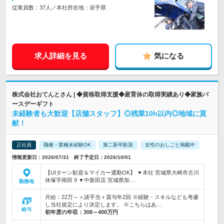
従業員数：37人／本社所在地：岩手県
求人詳細を見る
気になる
株式会社おてんとさん | ◆資格取得支援◆産育休の取得実績あり◆家族バ
ースデーギフト
未経験者も大歓迎【店舗スタッフ】◎残業10h以内◎地域に貢
献！
正社員
職種・業種未経験OK
第二新卒歓迎
女性のおしごと掲載中
情報更新日：2026/07/31 終了予定日：2026/10/01
【UIターン歓迎＆マイカー通勤OK】 ▼本社 宮城県大崎市古川
休塚字南田 9 ▼中新田店 宮城県加…
勤務地
月給：22万～＋諸手当＋賞与年2回 ※経験・スキルなども考慮
し当社規定により決定します。 ※こちらはあ…
給与
初年度の年収：
308～400万円