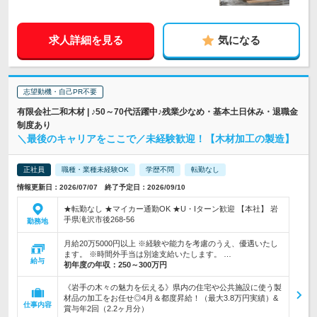
求人詳細を見る
気になる
志望動機・自己PR不要
有限会社二和木材 | ♪50～70代活躍中♪残業少なめ・基本土日休み・退職金
制度あり
＼最後のキャリアをここで／未経験歓迎！【木材加工の製造】
正社員
職種・業種未経験OK
学歴不問
転勤なし
情報更新日：2026/07/07 終了予定日：2026/09/10
★転勤なし ★マイカー通勤OK ★U・Iターン歓迎 【本社】 岩
手県滝沢市後268-56
勤務地
月給20万5000円以上 ※経験や能力を考慮のうえ、優遇いたし
ます。 ※時間外手当は別途支給いたします。 …
給与
初年度の年収：
250～300万円
《岩手の木々の魅力を伝える》県内の住宅や公共施設に使う製
材品の加工をお任せ◎4月＆都度昇給！（最大3.8万円実績）&
仕事内容
賞与年2回（2.2ヶ月分）