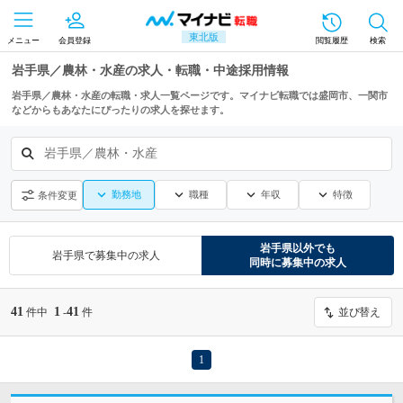
東北版
メニュー
会員登録
閲覧履歴
検索
岩手県／農林・水産の求人・転職・中途採用情報
岩手県／農林・水産の転職・求人一覧ページです。マイナビ転職では盛岡市、一関市
などからもあなたにぴったりの求人を探せます。
岩手県／農林・水産
勤務地
職種
年収
特徴
条件変更
岩手県
以外でも
岩手県
で募集中の求人
同時に募集中の求人
41
1
41
件中
-
件
並び替え
1