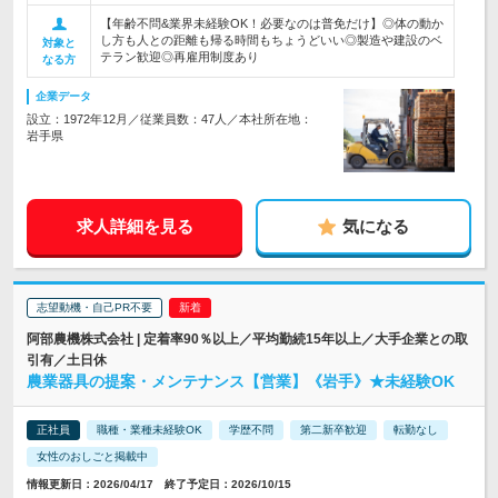
【年齢不問&業界未経験OK！必要なのは普免だけ】◎体の動か
し方も人との距離も帰る時間もちょうどいい◎製造や建設のベ
対象と
テラン歓迎◎再雇用制度あり
なる方
企業データ
設立：1972年12月／従業員数：47人／本社所在地：
岩手県
求人詳細を見る
気になる
志望動機・自己PR不要
阿部農機株式会社 | 定着率90％以上／平均勤続15年以上／大手企業との取
引有／土日休
農業器具の提案・メンテナンス【営業】《岩手》★未経験OK
正社員
職種・業種未経験OK
学歴不問
第二新卒歓迎
転勤なし
女性のおしごと掲載中
情報更新日：2026/04/17 終了予定日：2026/10/15