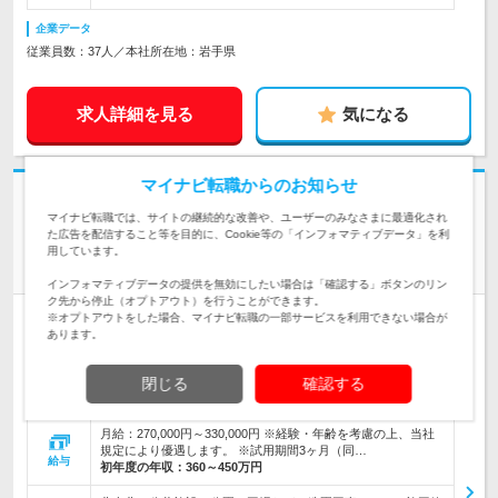
企業データ
従業員数：37人／本社所在地：岩手県
求人詳細を見る
気になる
マイナビ転職からのお知らせ
志望動機・自己PR不要
マイナビ転職では、サイトの継続的な改善や、ユーザーのみなさまに最適化され
小岩井農牧株式会社 | ≪120年以上の歴史を誇る、日本最大級面積の民間
た広告を配信すること等を目的に、Cookie等の「インフォマティブデータ」を利
総合農場≫
用しています。
《岩手》経験者採用！【 造園施工管理 】★完休2日制（土日）
インフォマティブデータの提供を無効にしたい場合は「確認する」ボタンのリン
ク先から停止（オプトアウト）を行うことができます。
正社員
※オプトアウトをした場合、マイナビ転職の一部サービスを利用できない場合が
完全週休2日制
女性のおしごと掲載中
あります。
情報更新日：2026/06/01 終了予定日：2026/09/24
【UIターン歓迎】 岩手県岩手郡雫石町丸谷地36-1 ※転勤の可
閉じる
確認する
能性あり 【雇入れ直後】上記の事業…
勤務地
月給：270,000円～330,000円 ※経験・年齢を考慮の上、当社
規定により優遇します。 ※試用期間3ヶ月（同…
給与
初年度の年収：
360～450万円