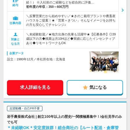
給！） ※入社前のご経験などを総合的に評価…
給与
初年度の年収：
350～600万円
＼反響営業だから始めやすい／★きのこ栽培プラントや農畜産
ハウスをご提案！★「営業＝きつい」そんなイメージをお持ち
仕事内容
の方も安心してチャレンジ♪
＼未経験歓迎／★地方出身の先輩も活躍中★【応募条件】◎39
歳以下の方◆残業は月10Hほど◆実績に応じたインセンティブ
対象と
あり◆リモートワークもOK
なる方
企業データ
設立：1980年12月／本社所在地：北海道
求人詳細を見る
気になる
志望動機・自己PR不要
岩手農蚕株式会社 | 創立100年以上の歴史/一関積極募集中！/会社見学のみ
でも可
＊未経験OK＊安定度抜群！総合商社の【ルート配送・倉庫管