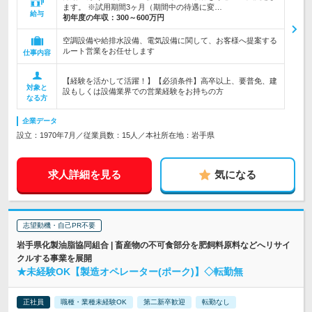
ます。 ※試用期間3ヶ月（期間中の待遇に変…
給与
初年度の年収：
300～600万円
空調設備や給排水設備、電気設備に関して、お客様へ提案する
ルート営業をお任せします
仕事内容
【経験を活かして活躍！】【必須条件】高卒以上、要普免、建
対象と
設もしくは設備業界での営業経験をお持ちの方
なる方
企業データ
設立：1970年7月／従業員数：15人／本社所在地：岩手県
求人詳細を見る
気になる
志望動機・自己PR不要
岩手県化製油脂協同組合 | 畜産物の不可食部分を肥飼料原料などへリサイ
クルする事業を展開
★未経験OK【製造オペレーター(ポーク)】◇転勤無
正社員
職種・業種未経験OK
第二新卒歓迎
転勤なし