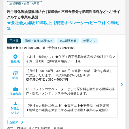
志望動機・自己PR不要
岩手県化製油脂協同組合 | 畜産物の不可食部分を肥飼料原料などへリサイ
クルする事業を展開
★要社会人経験10年以上【製造オペレーター(ビーフ)】◇転勤
無
正社員
職種・業種未経験OK
第二新卒歓迎
転勤なし
情報更新日：2026/06/05 終了予定日：2026/11/26
＜本社・転勤なし＞ ◆住所：岩手県花巻市高松第6地割47 ◎マ
イカー通勤可（無料駐車場あり） 【雇…
勤務地
【月給】268,000円～300,000円 ※経験・年齢・能力を考慮し
て決定いたします。 ※試用期間3ヶ月あり(待…
給与
初年度の年収：
360～400万円
ビーフラインのオペレーターとして原材料を製造する機械の操
作・監視・メンテナンス等をお任せします。
仕事内容
【要社会人経験10年以上】◆高卒以上◆要普免（AT限定可）
対象と
★地域との連携を大切にする会社で活躍！事業の安定性◎
なる方
企業データ
設立：1994年3月／本社所在地：岩手県