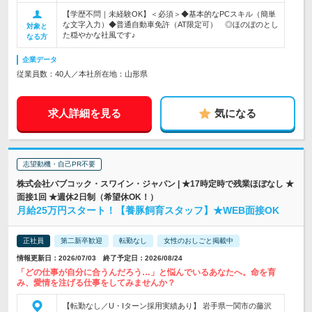
【学歴不問｜未経験OK】＜必須＞◆基本的なPCスキル（簡単
な文字入力）◆普通自動車免許（AT限定可） ◎ほのぼのとし
対象と
た穏やかな社風です♪
なる方
企業データ
従業員数：40人／本社所在地：山形県
求人詳細を見る
気になる
志望動機・自己PR不要
株式会社バブコック・スワイン・ジャパン | ★17時定時で残業ほぼなし ★
面接1回 ★週休2日制（希望休OK！）
月給25万円スタート！【養豚飼育スタッフ】★WEB面接OK
正社員
第二新卒歓迎
転勤なし
女性のおしごと掲載中
情報更新日：2026/07/03 終了予定日：2026/08/24
「どの仕事が自分に合うんだろう…」と悩んでいるあなたへ。命を育
み、愛情を注げる仕事をしてみませんか？
【転勤なし／U・Iターン採用実績あり】 岩手県一関市の藤沢