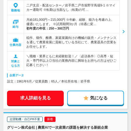
二戸支店・配送センター／岩手県二戸市堀野字馬場9-1 ※マイ
カー通勤可 ※転勤は当面なし（転勤の可…
勤務地
月給181,000円～215,000円 ※年齢、経験、能力を考慮の上、
優遇いたします。 ※試用期間3か月（待遇に変…
給与
初年度の年収：
250～300万円
稲作、畑作、酪農、家庭菜園向けの機械の販売・メンテナンス
を通して農業発展に貢献している当社にて、農業器具の営業を
仕事内容
お任せします。
＼職種・業界ともに未経験歓迎！／〈必須条件〉◎高専・短
大・専門卒以上◎当社の業務内容に興味をお持ちの方はぜひご
対象と
応募ください！
なる方
企業データ
設立：1961年6月／従業員数：65人／本社所在地：岩手県
求人詳細を見る
気になる
志望動機・自己PR不要
グリーン株式会社 | 農業AIで一次産業の課題を解決する新鋭企業