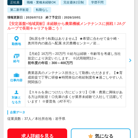
正社員
職種・業種未経験OK
完全週休2日制
学歴不問
第二新卒歓迎
転勤なし
情報更新日：2026/07/13 終了予定日：2026/10/01
【安定基盤×地域貢献】未経験から農業機械メンテナンスに挑戦！JAグ
ループで長期キャリアを築こう！
【転居を伴う転勤はありません】 ★希望に合わせて金ケ崎・
奥州市内の拠点へ配属 水沢農機センター／岩…
勤務地
【月給】16万円～20万円 ※給与は経験・年齢等を考慮し当社
規定により決定いたします。 ※試用期間12ヶ…
給与
初年度の年収：
300～400万円
農業器具のメンテナンス担当として勤務いただきます。【★育
成前提で丁寧に研修★時間単位の有給制度有★過ごしやすい人
仕事内容
間関係◎
【スキルを身につけたい方にピッタリ】◎車・農業に興味があ
る方は尚歓迎！◎先輩の多くが業界未経験で入社して活躍して
対象と
います！ ※要普免（AT不可）
なる方
企業データ
従業員数：37人／本社所在地：岩手県
求人詳細を見る
気になる