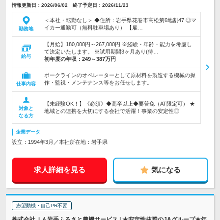
情報更新日：2026/06/02 終了予定日：2026/11/23
＜本社・転勤なし＞ ◆住所：岩手県花巻市高松第6地割47 ◎マ
イカー通勤可（無料駐車場あり） 【雇…
勤務地
【月給】180,000円～267,000円 ※経験・年齢・能力を考慮し
て決定いたします。 ※試用期間3ヶ月あり(待…
給与
初年度の年収：
249～387万円
ポークラインのオペレーターとして原材料を製造する機械の操
作・監視・メンテナンス等をお任せします。
仕事内容
【未経験OK！】《必須》◆高卒以上◆要普免（AT限定可） ★
対象と
地域との連携を大切にする会社で活躍！事業の安定性◎
なる方
企業データ
設立：1994年3月／本社所在地：岩手県
求人詳細を見る
気になる
志望動機・自己PR不要
株式会社ＪＡ岩手ふるさと農機サービス | ★安定性抜群のJAグループ★年