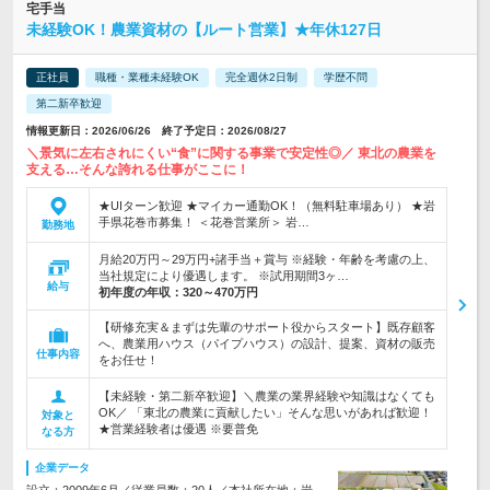
宅手当
未経験OK！農業資材の【ルート営業】★年休127日
正社員
職種・業種未経験OK
完全週休2日制
学歴不問
第二新卒歓迎
情報更新日：2026/06/26 終了予定日：2026/08/27
＼景気に左右されにくい“食”に関する事業で安定性◎／ 東北の農業を
支える…そんな誇れる仕事がここに！
★UIターン歓迎 ★マイカー通勤OK！（無料駐車場あり） ★岩
手県花巻市募集！ ＜花巻営業所＞ 岩…
勤務地
月給20万円～29万円+諸手当＋賞与 ※経験・年齢を考慮の上、
当社規定により優遇します。 ※試用期間3ヶ…
給与
初年度の年収：
320～470万円
【研修充実＆まずは先輩のサポート役からスタート】既存顧客
へ、農業用ハウス（パイプハウス）の設計、提案、資材の販売
仕事内容
をお任せ！
【未経験・第二新卒歓迎】＼農業の業界経験や知識はなくても
OK／ 「東北の農業に貢献したい」そんな思いがあれば歓迎！
対象と
★営業経験者は優遇 ※要普免
なる方
企業データ