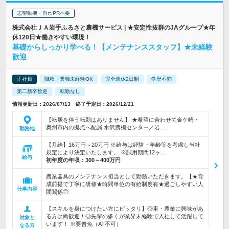
志望動機・自己PR不要
株式会社ＪＡ岩手ふるさと農機サービス | ★安定性抜群のJAグループ★年
休120日★働きやすい環境！
基礎からしっかり学べる！【メンテナンススタッフ】★未経験
歓迎
正社員
職種・業種未経験OK
完全週休2日制
学歴不問
第二新卒歓迎
転勤なし
情報更新日：2026/07/13 終了予定日：2026/12/21
【転居を伴う転勤はありません】 ★希望に合わせて金ケ崎・
奥州市内の拠点へ配属 水沢農機センター／岩…
勤務地
【月給】16万円～20万円 ※給与は経験・年齢等を考慮し当社
規定により決定いたします。 ※試用期間12ヶ…
給与
初年度の年収：
300～400万円
農業器具のメンテナンス担当として勤務いただきます。【★育
成前提で丁寧に研修★時間単位の有給制度有★過ごしやすい人
仕事内容
間関係◎
【スキルを身につけたい方にピッタリ】◎車・農業に興味があ
る方は尚歓迎！◎先輩の多くが業界未経験で入社して活躍して
対象と
います！ ※要普免（AT不可）
なる方