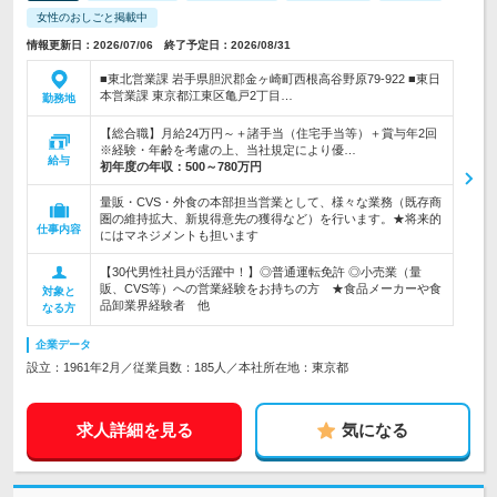
女性のおしごと掲載中
情報更新日：2026/07/06 終了予定日：2026/08/31
■東北営業課 岩手県胆沢郡金ヶ崎町西根高谷野原79-922 ■東日
本営業課 東京都江東区亀戸2丁目…
勤務地
【総合職】月給24万円～＋諸手当（住宅手当等）＋賞与年2回
※経験・年齢を考慮の上、当社規定により優…
給与
初年度の年収：
500～780万円
量販・CVS・外食の本部担当営業として、様々な業務（既存商
圏の維持拡大、新規得意先の獲得など）を行います。★将来的
仕事内容
にはマネジメントも担います
【30代男性社員が活躍中！】◎普通運転免許 ◎小売業（量
販、CVS等）への営業経験をお持ちの方 ★食品メーカーや食
対象と
品卸業界経験者 他
なる方
企業データ
設立：1961年2月／従業員数：185人／本社所在地：東京都
求人詳細を見る
気になる