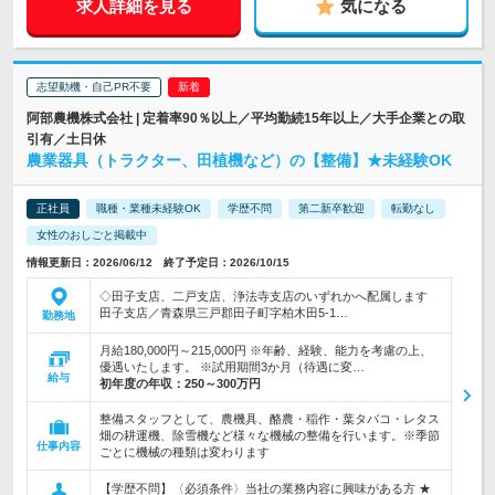
求人詳細を見る
気になる
志望動機・自己PR不要
阿部農機株式会社 | 定着率90％以上／平均勤続15年以上／大手企業との取
引有／土日休
農業器具（トラクター、田植機など）の【整備】★未経験OK
正社員
職種・業種未経験OK
学歴不問
第二新卒歓迎
転勤なし
女性のおしごと掲載中
情報更新日：2026/06/12 終了予定日：2026/10/15
◇田子支店、二戸支店、浄法寺支店のいずれかへ配属します
田子支店／青森県三戸郡田子町字柏木田5-1…
勤務地
月給180,000円～215,000円 ※年齢、経験、能力を考慮の上、
優遇いたします。 ※試用期間3か月（待遇に変…
給与
初年度の年収：
250～300万円
整備スタッフとして、農機具、酪農・稲作・葉タバコ・レタス
畑の耕運機、除雪機など様々な機械の整備を行います。※季節
仕事内容
ごとに機械の種類は変わります
【学歴不問】〈必須条件〉当社の業務内容に興味がある方 ★