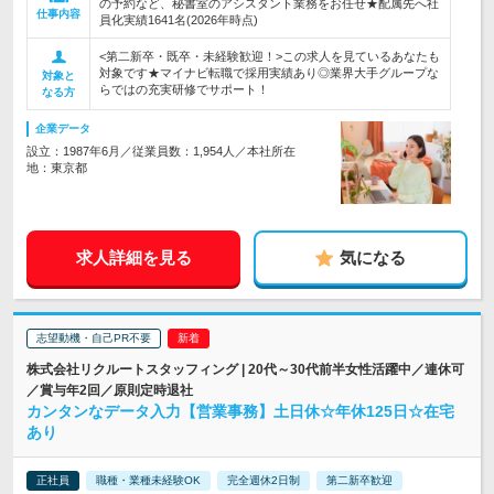
の予約など、秘書室のアシスタント業務をお任せ★配属先へ社
仕事内容
員化実績1641名(2026年時点)
<第二新卒・既卒・未経験歓迎！>この求人を見ているあなたも
対象です★マイナビ転職で採用実績あり◎業界大手グループな
対象と
らではの充実研修でサポート！
なる方
企業データ
設立：1987年6月／従業員数：1,954人／本社所在
地：東京都
求人詳細を見る
気になる
志望動機・自己PR不要
株式会社リクルートスタッフィング | 20代～30代前半女性活躍中／連休可
／賞与年2回／原則定時退社
カンタンなデータ入力【営業事務】土日休☆年休125日☆在宅
あり
正社員
職種・業種未経験OK
完全週休2日制
第二新卒歓迎