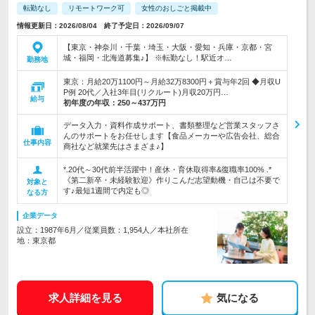
転勤なし
リモートワーク可
女性のおしごと掲載中
情報更新日：2026/08/04 終了予定日：2026/09/07
【東京・神奈川・千葉・埼玉・大阪・愛知・兵庫・京都・宮
城・福岡・北海道募集♪】 ※転勤なし！駅近オ…
勤務地
東京：月給20万1100円～月給32万8300円＋賞与年2回 ◆月収U
P例 20代／入社3年目(リクルート)月収20万円…
給与
初年度の年収：
250～437万円
データ入力・資料作成サポート、書類整理など営業スタッフさ
んのサポートをお任せします【食品メーカーや広告会社、総合
仕事内容
商社など就業先はさまざま♪】
*.20代～30代前半活躍中！産休・育休取得率&復職率100% .*
《第二新卒・未経験歓迎》作りこんだ志望動機・自己は不要で
対象と
す♪最短1週間で内定も◎
なる方
企業データ
設立：1987年6月／従業員数：1,954人／本社所在
地：東京都
求人詳細を見る
気になる