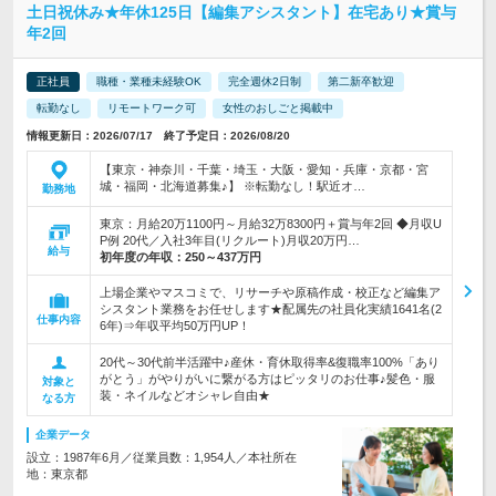
土日祝休み★年休125日【編集アシスタント】在宅あり★賞与
年2回
正社員
職種・業種未経験OK
完全週休2日制
第二新卒歓迎
転勤なし
リモートワーク可
女性のおしごと掲載中
情報更新日：2026/07/17 終了予定日：2026/08/20
【東京・神奈川・千葉・埼玉・大阪・愛知・兵庫・京都・宮
城・福岡・北海道募集♪】 ※転勤なし！駅近オ…
勤務地
東京：月給20万1100円～月給32万8300円＋賞与年2回 ◆月収U
P例 20代／入社3年目(リクルート)月収20万円…
給与
初年度の年収：
250～437万円
上場企業やマスコミで、リサーチや原稿作成・校正など編集ア
シスタント業務をお任せします★配属先の社員化実績1641名(2
仕事内容
6年)⇒年収平均50万円UP！
20代～30代前半活躍中♪産休・育休取得率&復職率100%「あり
がとう」がやりがいに繋がる方はピッタリのお仕事♪髪色・服
対象と
装・ネイルなどオシャレ自由★
なる方
企業データ
設立：1987年6月／従業員数：1,954人／本社所在
地：東京都