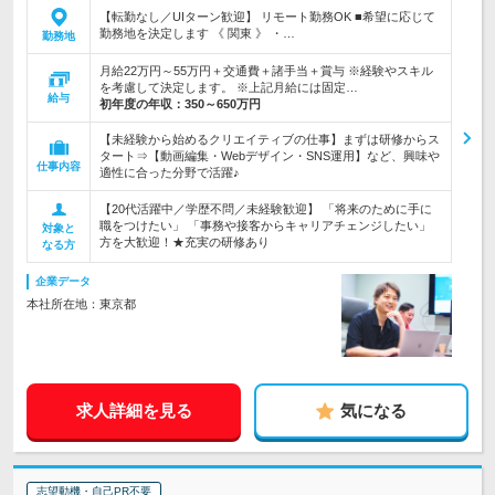
【転勤なし／UIターン歓迎】 リモート勤務OK ■希望に応じて
勤務地を決定します 《 関東 》 ・…
勤務地
月給22万円～55万円＋交通費＋諸手当＋賞与 ※経験やスキル
を考慮して決定します。 ※上記月給には固定…
給与
初年度の年収：
350～650万円
【未経験から始めるクリエイティブの仕事】まずは研修からス
タート⇒【動画編集・Webデザイン・SNS運用】など、興味や
仕事内容
適性に合った分野で活躍♪
【20代活躍中／学歴不問／未経験歓迎】 「将来のために手に
職をつけたい」 「事務や接客からキャリアチェンジしたい」
対象と
方を大歓迎！★充実の研修あり
なる方
企業データ
本社所在地：東京都
求人詳細を見る
気になる
志望動機・自己PR不要