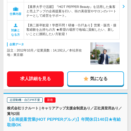
【業界大手で活躍】『HOT PEPPER Beauty』を活用した集客
と売上アップの企画提案を行い、街の美容室やサロンのパート
仕事内容
ナーとして経営をサポート。
【第二新卒歓迎！学歴不問！研修・OJTあり】営業・販売・接
客経験をお持ちの方 ★希望の場所で地域に貢献したい、新し
対象と
いことに挑戦したい方歓迎！
なる方
企業データ
設立：2012年10月／従業員数：14,192人／本社所在
地：東京都
求人詳細を見る
気になる
志望動機・自己PR不要
株式会社リクルート | キャリアアップ支援金制度あり／正社員登用あり／
賞与2回
【企画提案営業(HOT PEPPERグルメ)】年間休日140日★有給
取得OK