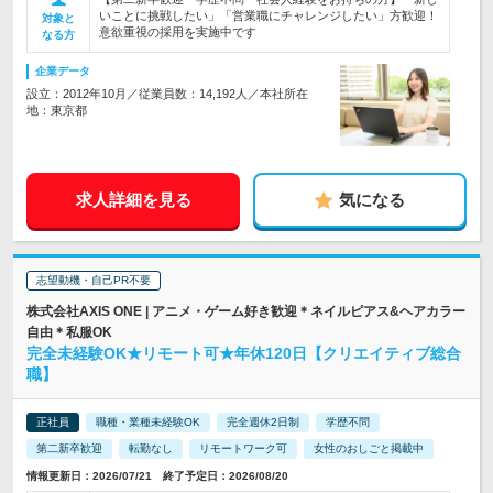
いことに挑戦したい」「営業職にチャレンジしたい」方歓迎！
対象と
意欲重視の採用を実施中です
なる方
企業データ
設立：2012年10月／従業員数：14,192人／本社所在
地：東京都
求人詳細を見る
気になる
志望動機・自己PR不要
株式会社AXIS ONE | アニメ・ゲーム好き歓迎＊ネイルピアス&ヘアカラー
自由＊私服OK
完全未経験OK★リモート可★年休120日【クリエイティブ総合
職】
正社員
職種・業種未経験OK
完全週休2日制
学歴不問
第二新卒歓迎
転勤なし
リモートワーク可
女性のおしごと掲載中
情報更新日：2026/07/21 終了予定日：2026/08/20