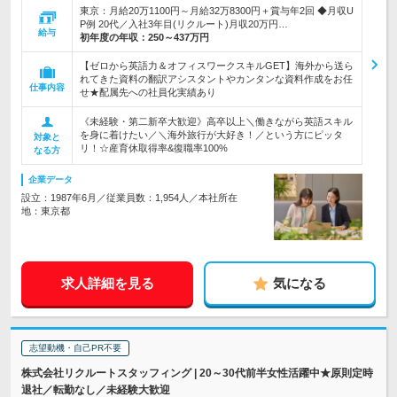
東京：月給20万1100円～月給32万8300円＋賞与年2回 ◆月収U
P例 20代／入社3年目(リクルート)月収20万円…
給与
初年度の年収：
250～437万円
【ゼロから英語力＆オフィスワークスキルGET】海外から送ら
れてきた資料の翻訳アシスタントやカンタンな資料作成をお任
仕事内容
せ★配属先への社員化実績あり
《未経験・第二新卒大歓迎》高卒以上＼働きながら英語スキル
を身に着けたい／＼海外旅行が大好き！／という方にピッタ
対象と
リ！☆産育休取得率&復職率100%
なる方
企業データ
設立：1987年6月／従業員数：1,954人／本社所在
地：東京都
求人詳細を見る
気になる
志望動機・自己PR不要
株式会社リクルートスタッフィング | 20～30代前半女性活躍中★原則定時
退社／転勤なし／未経験大歓迎