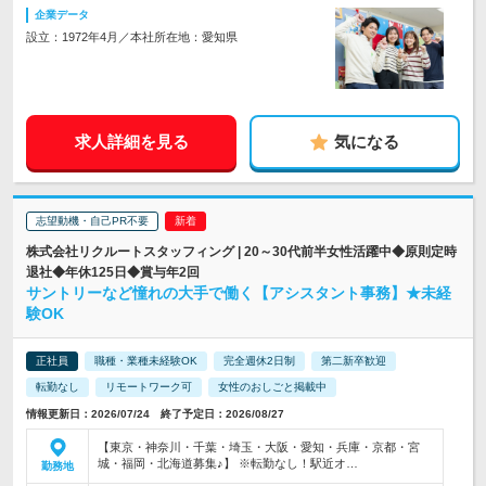
企業データ
設立：1972年4月／本社所在地：愛知県
求人詳細を見る
気になる
志望動機・自己PR不要
株式会社リクルートスタッフィング | 20～30代前半女性活躍中◆原則定時
退社◆年休125日◆賞与年2回
サントリーなど憧れの大手で働く【アシスタント事務】★未経
験OK
正社員
職種・業種未経験OK
完全週休2日制
第二新卒歓迎
転勤なし
リモートワーク可
女性のおしごと掲載中
情報更新日：2026/07/24 終了予定日：2026/08/27
【東京・神奈川・千葉・埼玉・大阪・愛知・兵庫・京都・宮
城・福岡・北海道募集♪】 ※転勤なし！駅近オ…
勤務地