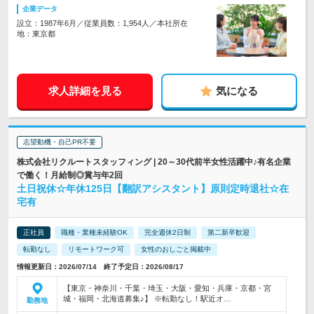
企業データ
設立：1987年6月／従業員数：1,954人／本社所在
地：東京都
求人詳細を見る
気になる
志望動機・自己PR不要
株式会社リクルートスタッフィング | 20～30代前半女性活躍中♪有名企業
で働く！月給制◎賞与年2回
土日祝休☆年休125日【翻訳アシスタント】原則定時退社☆在
宅有
正社員
職種・業種未経験OK
完全週休2日制
第二新卒歓迎
転勤なし
リモートワーク可
女性のおしごと掲載中
情報更新日：2026/07/14 終了予定日：2026/08/17
【東京・神奈川・千葉・埼玉・大阪・愛知・兵庫・京都・宮
城・福岡・北海道募集♪】 ※転勤なし！駅近オ…
勤務地