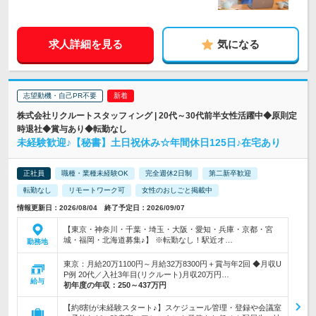
求人詳細を見る
気になる
志望動機・自己PR不要
株式会社リクルートスタッフィング | 20代～30代前半女性活躍中◆原則定
時退社◆賞与あり◆転勤なし
未経験歓迎♪【秘書】土日祝休み☆年間休日125日♪在宅あり
正社員
職種・業種未経験OK
完全週休2日制
第二新卒歓迎
転勤なし
リモートワーク可
女性のおしごと掲載中
情報更新日：2026/08/04 終了予定日：2026/09/07
【東京・神奈川・千葉・埼玉・大阪・愛知・兵庫・京都・宮
城・福岡・北海道募集♪】 ※転勤なし！駅近オ…
勤務地
東京：月給20万1100円～月給32万8300円＋賞与年2回 ◆月収U
P例 20代／入社3年目(リクルート)月収20万円…
給与
初年度の年収：
250～437万円
【約8割が未経験スタート♪】スケジュール管理・登録や会議室