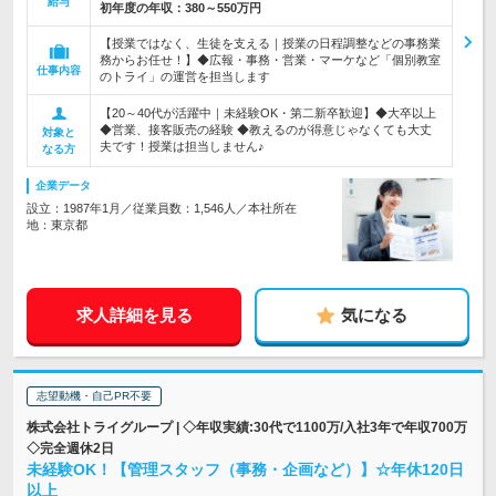
給与
初年度の年収：
380～550万円
【授業ではなく、生徒を支える｜授業の日程調整などの事務業
務からお任せ！】◆広報・事務・営業・マーケなど「個別教室
仕事内容
のトライ」の運営を担当します
【20～40代が活躍中｜未経験OK・第二新卒歓迎】◆大卒以上
◆営業、接客販売の経験 ◆教えるのが得意じゃなくても大丈
対象と
夫です！授業は担当しません♪
なる方
企業データ
設立：1987年1月／従業員数：1,546人／本社所在
地：東京都
求人詳細を見る
気になる
志望動機・自己PR不要
株式会社トライグループ | ◇年収実績:30代で1100万/入社3年で年収700万
◇完全週休2日
未経験OK！【管理スタッフ（事務・企画など）】☆年休120日
以上