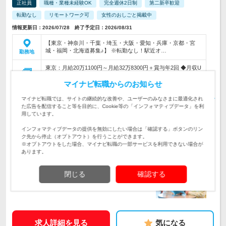
正社員
職種・業種未経験OK
完全週休2日制
第二新卒歓迎
転勤なし
リモートワーク可
女性のおしごと掲載中
情報更新日：2026/07/28 終了予定日：2026/08/31
【東京・神奈川・千葉・埼玉・大阪・愛知・兵庫・京都・宮
城・福岡・北海道募集♪】 ※転勤なし！駅近オ…
勤務地
東京：月給20万1100円～月給32万8300円＋賞与年2回 ◆月収U
P例 20代／入社3年目(リクルート)月収20万円…
給与
初年度の年収：
マイナビ転職からのお知らせ
250～437万円
マイナビ転職では、サイトの継続的な改善や、ユーザーのみなさまに最適化され
《未経験からオフィスワークデビュー◎》伝票の整理や請求書
た広告を配信すること等を目的に、Cookie等の「インフォマティブデータ」を利
の作成など経理アシスタント業務をお任せします★配属先へ社
仕事内容
用しています。
員化実績1641名(2026年時点)
インフォマティブデータの提供を無効にしたい場合は「確認する」ボタンのリン
<第二新卒・既卒・未経験歓迎>志望動機・自己PRは不要*.研修
ク先から停止（オプトアウト）を行うことができます。
でゼロからのスタートを応援します*.ネイル・髪色が自由＆私
対象と
※オプトアウトをした場合、マイナビ転職の一部サービスを利用できない場合が
服もOKでおしゃれも楽しめる♪
なる方
あります。
企業データ
閉じる
確認する
設立：1987年6月／従業員数：1,954人／本社所在
地：東京都
求人詳細を見る
気になる