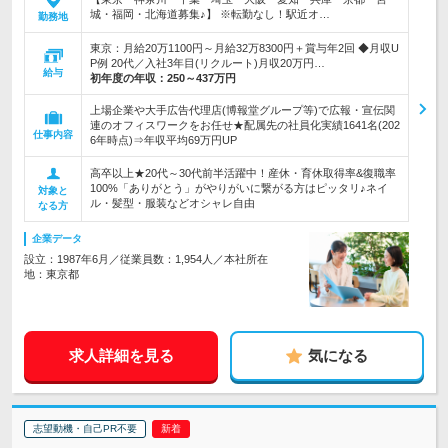
城・福岡・北海道募集♪】 ※転勤なし！駅近オ…
勤務地
東京：月給20万1100円～月給32万8300円＋賞与年2回 ◆月収U
P例 20代／入社3年目(リクルート)月収20万円…
給与
初年度の年収：
250～437万円
上場企業や大手広告代理店(博報堂グループ等)で広報・宣伝関
連のオフィスワークをお任せ★配属先の社員化実績1641名(202
仕事内容
6年時点)⇒年収平均69万円UP
高卒以上★20代～30代前半活躍中！産休・育休取得率&復職率
100%「ありがとう」がやりがいに繋がる方はピッタリ♪ネイ
対象と
ル・髪型・服装などオシャレ自由
なる方
企業データ
設立：1987年6月／従業員数：1,954人／本社所在
地：東京都
求人詳細を見る
気になる
志望動機・自己PR不要