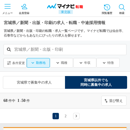
東北版
メニュー
会員登録
閲覧履歴
検索
宮城県／新聞・出版・印刷の求人・転職・中途採用情報
宮城県／新聞・出版・印刷の転職・求人一覧ページです。マイナビ転職では仙台市、
石巻市などからもあなたにぴったりの求人を探せます。
宮城県／新聞・出版・印刷
勤務地
職種
年収
特徴
条件変更
宮城県
以外でも
宮城県
で募集中の求人
同時に募集中の求人
68
1
50
件中
-
件
並び替え
1
2