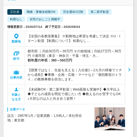
正社員
職種・業種未経験OK
完全週休2日制
第二新卒歓迎
転勤なし
女性のおしごと掲載中
情報更新日：2026/07/14 終了予定日：2026/08/24
【全国の各教室募集】 ※勤務地は希望を考慮して決定 ※U・I
ターン歓迎 【転勤について】 転勤なし…
勤務地
都市部 ｜月給30万円～39万円 その他地域｜月給27万円～38万
円 ※都市部（東京・神奈川・千葉・埼玉・大…
給与
初年度の年収：
380～550万円
【授業ではなく、生徒を支える｜入社後1～2カ月の研修でイチ
から成長】◆事務・企画・広報・マーケなど「個別教室のトラ
仕事内容
イ」の教務事務を担当します。
【未経験OK・第二新卒歓迎｜Web面接も実施中】◆大卒以上
◆子どもの成長を間近で感じたい方 ◆教えるのが苦手でもOK
対象と
♪大切なのは人と向き合う姿勢！
なる方
企業データ
設立：1987年1月／従業員数：1,546人／本社所在
地：東京都