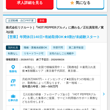
求人詳細を見る
気になる
志望動機・自己PR不要
株式会社リクルート | 『HOT PEPPERグルメ』に携わる／正社員登用／賞
与2回
【営業】年間休日140日+有給取得OK★8割が未経験スタート
契約社員
職種・業種未経験OK
学歴不問
第二新卒歓迎
転勤なし
リモートワーク可
女性のおしごと掲載中
情報更新日：2026/07/21 終了予定日：2026/08/24
＜転勤なし！全国で積極採用中！＞ 【勤務地】※雇用入れ直
後 ■首都圏エリア（東京都千代田区、東京都…
勤務地
月給26万6667円～＋インセンティブ ■全国を3つの地域に分
け、勤務地によって異なります。 ・第一地域：…
給与
初年度の年収：
300～500万円
【入社後の研修・フォローアップあり】『HOT PEPPERグル
メ』を通した集客のご提案、サービス利用後のサポート業務な
仕事内容
どをお任せします。
【第二新卒歓迎・学歴不問・社会人経験をお持ちの方】「新し