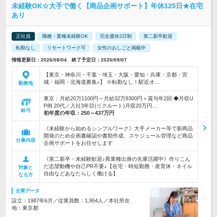
未経験OK☆大手で働く【商品企画サポート】年休125日★在宅
あり
正社員
職種・業種未経験OK
完全週休2日制
第二新卒歓迎
転勤なし
リモートワーク可
女性のおしごと掲載中
情報更新日：2026/08/04 終了予定日：2026/09/07
【東京・神奈川・千葉・埼玉・大阪・愛知・兵庫・京都・宮
城・福岡・北海道募集♪】 ※転勤なし！駅近オ…
勤務地
東京：月給20万1100円～月給32万8300円＋賞与年2回 ◆月収U
P例 20代／入社3年目(リクルート)月収20万円…
給与
初年度の年収：
250～437万円
《未経験から始めるシンプルワーク》大手メーカー等で新商品
開発のため企画書確認や書類作成、スケジュール管理など商品
仕事内容
企画サポートをお任せします
《第二新卒・未経験歓迎♪異業種出身の先輩活躍中》作りこん
だ志望動機や自己PR不要♪【在宅・時短勤務・産育休・ネイル
対象と
自由などあなたらしく働ける】
なる方
企業データ
設立：1987年6月／従業員数：1,954人／本社所在
地：東京都