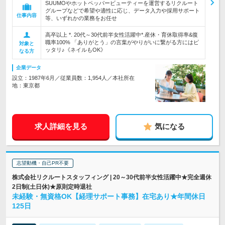
SUUMOやホットペッパービューティーを運営するリクルート
グループなどで希望や適性に応じ、データ入力や採用サポート
仕事内容
等、いずれかの業務をお任せ
高卒以上 *. 20代～30代前半女性活躍中*.産休・育休取得率&復
職率100% 「ありがとう」の言葉がやりがいに繋がる方にはピ
対象と
ッタリ♪《ネイルもOK》
なる方
企業データ
設立：1987年6月／従業員数：1,954人／本社所在
地：東京都
求人詳細を見る
気になる
志望動機・自己PR不要
株式会社リクルートスタッフィング | 20～30代前半女性活躍中★完全週休
2日制(土日休)★原則定時退社
未経験・無資格OK【経理サポート事務】在宅あり★年間休日
125日