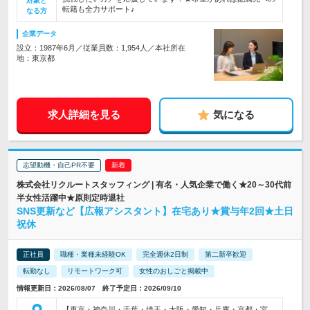
対象と
転籍も全力サポート♪
なる方
企業データ
設立：1987年6月／従業員数：1,954人／本社所在
地：東京都
求人詳細を見る
気になる
志望動機・自己PR不要
株式会社リクルートスタッフィング | 有名・人気企業で働く★20～30代前
半女性活躍中★原則定時退社
SNS更新など【広報アシスタント】在宅あり★賞与年2回★土日
祝休
正社員
職種・業種未経験OK
完全週休2日制
第二新卒歓迎
転勤なし
リモートワーク可
女性のおしごと掲載中
情報更新日：2026/08/07 終了予定日：2026/09/10
【東京・神奈川・千葉・埼玉・大阪・愛知・兵庫・京都・宮