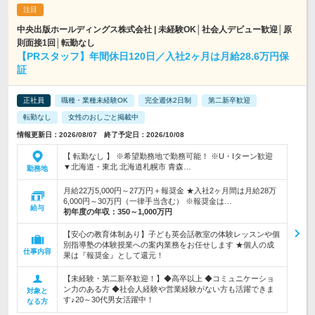
中央出版ホールディングス株式会社 | 未経験OK│社会人デビュー歓迎│原
則面接1回│転勤なし
【PRスタッフ】年間休日120日／入社2ヶ月は月給28.6万円保
証
正社員
職種・業種未経験OK
完全週休2日制
第二新卒歓迎
転勤なし
女性のおしごと掲載中
情報更新日：2026/08/07 終了予定日：2026/10/08
【 転勤なし 】 ※希望勤務地で勤務可能！ ※U・Iターン歓迎
▼北海道・東北 北海道札幌市 青森…
勤務地
月給22万5,000円～27万円＋報奨金 ★入社2ヶ月間は月給28万
6,000円～30万円（一律手当含む） ※報奨金は…
給与
初年度の年収：
350～1,000万円
【安心の教育体制あり】子ども英会話教室の体験レッスンや個
別指導塾の体験授業への案内業務をお任せします ★個人の成
仕事内容
果は『報奨金』として還元！
【未経験・第二新卒歓迎！】◆高卒以上 ◆コミュニケーショ
ン力のある方 ◆社会人経験や営業経験がない方も活躍できま
対象と
す♪20～30代男女活躍中！
なる方