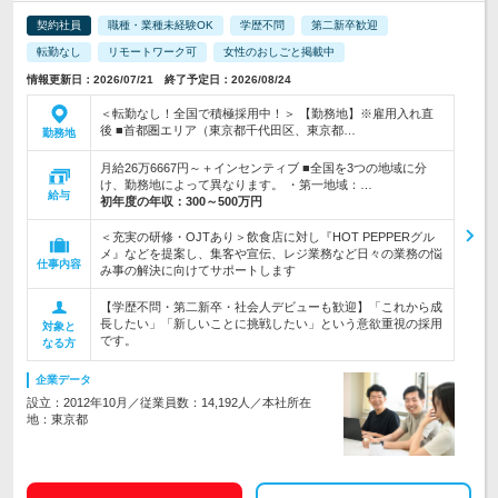
契約社員
職種・業種未経験OK
学歴不問
第二新卒歓迎
転勤なし
リモートワーク可
女性のおしごと掲載中
情報更新日：2026/07/21 終了予定日：2026/08/24
＜転勤なし！全国で積極採用中！＞ 【勤務地】※雇用入れ直
後 ■首都圏エリア（東京都千代田区、東京都…
勤務地
月給26万6667円～＋インセンティブ ■全国を3つの地域に分
け、勤務地によって異なります。 ・第一地域：…
給与
初年度の年収：
300～500万円
＜充実の研修・OJTあり＞飲食店に対し『HOT PEPPERグル
メ』などを提案し、集客や宣伝、レジ業務など日々の業務の悩
仕事内容
み事の解決に向けてサポートします
【学歴不問・第二新卒・社会人デビューも歓迎】「これから成
長したい」「新しいことに挑戦したい」という意欲重視の採用
対象と
です。
なる方
企業データ
設立：2012年10月／従業員数：14,192人／本社所在
地：東京都