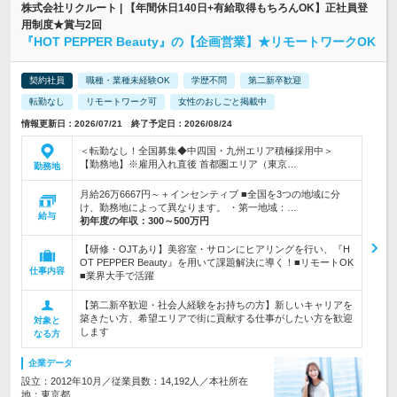
株式会社リクルート | 【年間休日140日+有給取得もちろんOK】正社員登
用制度★賞与2回
『HOT PEPPER Beauty』の【企画営業】★リモートワークOK
契約社員
職種・業種未経験OK
学歴不問
第二新卒歓迎
転勤なし
リモートワーク可
女性のおしごと掲載中
情報更新日：2026/07/21 終了予定日：2026/08/24
＜転勤なし！全国募集◆中四国・九州エリア積極採用中＞
【勤務地】※雇用入れ直後 首都圏エリア（東京…
勤務地
月給26万6667円～＋インセンティブ ■全国を3つの地域に分
け、勤務地によって異なります。 ・第一地域：…
給与
初年度の年収：
300～500万円
【研修・OJTあり】美容室・サロンにヒアリングを行い、『H
OT PEPPER Beauty』を用いて課題解決に導く！■リモートOK
仕事内容
■業界大手で活躍
【第二新卒歓迎・社会人経験をお持ちの方】新しいキャリアを
築きたい方、希望エリアで街に貢献する仕事がしたい方を歓迎
対象と
します
なる方
企業データ
設立：2012年10月／従業員数：14,192人／本社所在
地：東京都