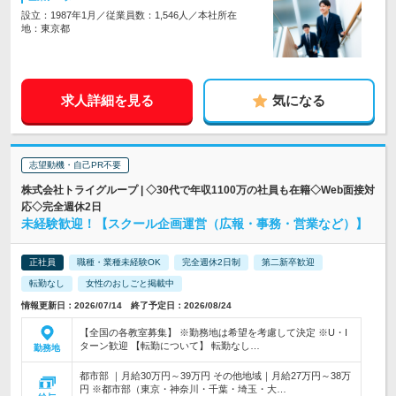
設立：1987年1月／従業員数：1,546人／本社所在
地：東京都
求人詳細を見る
気になる
志望動機・自己PR不要
株式会社トライグループ | ◇30代で年収1100万の社員も在籍◇Web面接対
応◇完全週休2日
未経験歓迎！【スクール企画運営（広報・事務・営業など）】
正社員
職種・業種未経験OK
完全週休2日制
第二新卒歓迎
転勤なし
女性のおしごと掲載中
情報更新日：2026/07/14 終了予定日：2026/08/24
【全国の各教室募集】 ※勤務地は希望を考慮して決定 ※U・I
ターン歓迎 【転勤について】 転勤なし…
勤務地
都市部 ｜月給30万円～39万円 その他地域｜月給27万円～38万
円 ※都市部（東京・神奈川・千葉・埼玉・大…