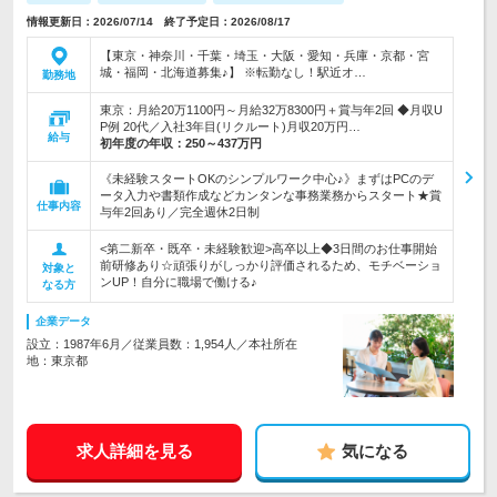
情報更新日：2026/07/14 終了予定日：2026/08/17
【東京・神奈川・千葉・埼玉・大阪・愛知・兵庫・京都・宮
城・福岡・北海道募集♪】 ※転勤なし！駅近オ…
勤務地
東京：月給20万1100円～月給32万8300円＋賞与年2回 ◆月収U
P例 20代／入社3年目(リクルート)月収20万円…
給与
初年度の年収：
250～437万円
《未経験スタートOKのシンプルワーク中心♪》まずはPCのデ
ータ入力や書類作成などカンタンな事務業務からスタート★賞
仕事内容
与年2回あり／完全週休2日制
<第二新卒・既卒・未経験歓迎>高卒以上◆3日間のお仕事開始
前研修あり☆頑張りがしっかり評価されるため、モチベーショ
対象と
ンUP！自分に職場で働ける♪
なる方
企業データ
設立：1987年6月／従業員数：1,954人／本社所在
地：東京都
求人詳細を見る
気になる