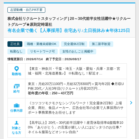
志望動機・自己PR不要
株式会社リクルートスタッフィング | 20～30代前半女性活躍中★リクルー
トグループ★原則定時退社
有名企業で働く【人事採用】在宅あり♪土日祝休み★年休125日
正社員
職種・業種未経験OK
完全週休2日制
第二新卒歓迎
転勤なし
リモートワーク可
女性のおしごと掲載中
情報更新日：2026/07/14 終了予定日：2026/08/17
【東京・神奈川・千葉・埼玉・大阪・愛知・兵庫・京都・宮
城・福岡・北海道募集♪】 ※転勤なし！駅近オ…
勤務地
東京：月給20万1100円～月給32万8300円＋賞与年2回 ◆月収U
P例 20代／入社3年目(リクルート)月収20万円…
給与
初年度の年収：
250～437万円
《コツコツモクモクなシンプルワーク！完全週休2日制》上場
企業、商社、食品メーカー、広告会社等の企業で人事採用のサ
仕事内容
ポート事務業務をお任せします
【高卒以上】20代～30代前半活躍中！産育休取得率&復職率10
0% 「ありがとう」の言葉が嬉しい人にはピッタリのお仕事.*
対象と
ネイル＆服装などオシャレ自由.*
なる方