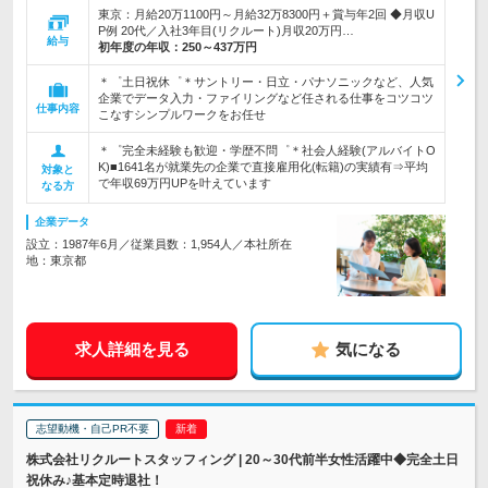
東京：月給20万1100円～月給32万8300円＋賞与年2回 ◆月収U
P例 20代／入社3年目(リクルート)月収20万円…
給与
初年度の年収：
250～437万円
＊゜土日祝休゜＊サントリー・日立・パナソニックなど、人気
企業でデータ入力・ファイリングなど任される仕事をコツコツ
仕事内容
こなすシンプルワークをお任せ
＊゜完全未経験も歓迎・学歴不問゜＊社会人経験(アルバイトO
K)■1641名が就業先の企業で直接雇用化(転籍)の実績有⇒平均
対象と
で年収69万円UPを叶えています
なる方
企業データ
設立：1987年6月／従業員数：1,954人／本社所在
地：東京都
求人詳細を見る
気になる
志望動機・自己PR不要
株式会社リクルートスタッフィング | 20～30代前半女性活躍中◆完全土日
祝休み♪基本定時退社！