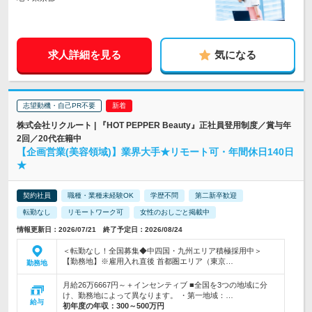
求人詳細を見る
気になる
志望動機・自己PR不要
株式会社リクルート | 『HOT PEPPER Beauty』正社員登用制度／賞与年
2回／20代在籍中
【企画営業(美容領域)】業界大手★リモート可・年間休日140日
★
契約社員
職種・業種未経験OK
学歴不問
第二新卒歓迎
転勤なし
リモートワーク可
女性のおしごと掲載中
情報更新日：2026/07/21 終了予定日：2026/08/24
＜転勤なし！全国募集◆中四国・九州エリア積極採用中＞
【勤務地】※雇用入れ直後 首都圏エリア（東京…
勤務地
月給26万6667円～＋インセンティブ ■全国を3つの地域に分
け、勤務地によって異なります。 ・第一地域：…
給与
初年度の年収：
300～500万円