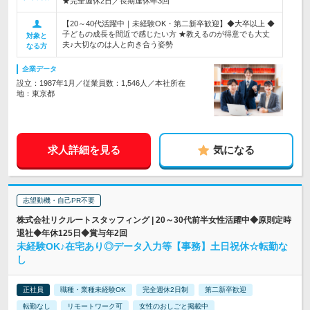
★完全週休2日／長期連休年3回
【20～40代活躍中｜未経験OK・第二新卒歓迎】◆大卒以上 ◆
子どもの成長を間近で感じたい方 ★教えるのが得意でも大丈
対象と
夫♪大切なのは人と向き合う姿勢
なる方
企業データ
設立：1987年1月／従業員数：1,546人／本社所在
地：東京都
求人詳細を見る
気になる
志望動機・自己PR不要
株式会社リクルートスタッフィング | 20～30代前半女性活躍中◆原則定時
退社◆年休125日◆賞与年2回
未経験OK♪在宅あり◎データ入力等【事務】土日祝休☆転勤な
し
正社員
職種・業種未経験OK
完全週休2日制
第二新卒歓迎
転勤なし
リモートワーク可
女性のおしごと掲載中