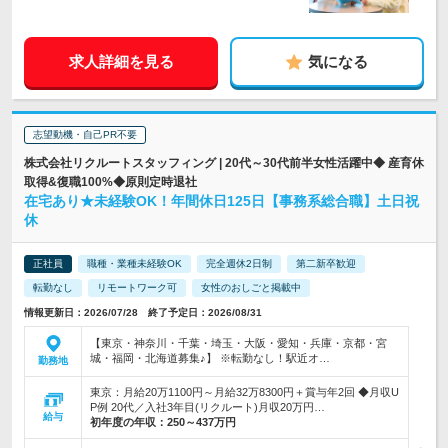
求人詳細を見る
気になる
志望動機・自己PR不要
株式会社リクルートスタッフィング | 20代～30代前半女性活躍中◆ 産育休
取得&復職100%◆原則定時退社
在宅あり★未経験OK！年間休日125日【事務系総合職】土日祝
休
正社員
職種・業種未経験OK
完全週休2日制
第二新卒歓迎
転勤なし
リモートワーク可
女性のおしごと掲載中
情報更新日：2026/07/28 終了予定日：2026/08/31
【東京・神奈川・千葉・埼玉・大阪・愛知・兵庫・京都・宮
城・福岡・北海道募集♪】 ※転勤なし！駅近オ…
勤務地
東京：月給20万1100円～月給32万8300円＋賞与年2回 ◆月収U
P例 20代／入社3年目(リクルート)月収20万円…
給与
初年度の年収：
250～437万円