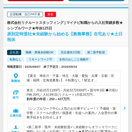
志望動機・自己PR不要
株式会社リクルートスタッフィング | マイナビ転職からの入社実績多数★
シンプルワーク★年休125日
原則定時退社★未経験から始める【教務事務】在宅あり★土日
祝休
正社員
職種・業種未経験OK
完全週休2日制
第二新卒歓迎
転勤なし
リモートワーク可
女性のおしごと掲載中
情報更新日：2026/08/07 終了予定日：2026/09/10
【東京・神奈川・千葉・埼玉・大阪・愛知・兵庫・京都・宮
城・福岡・北海道募集♪】 ※転勤なし！駅近オ…
勤務地
東京：月給20万1100円～月給32万8300円＋賞与年2回 ◆月収U
P例 20代／入社3年目(リクルート)月収20万円…
給与
初年度の年収：
250～437万円
《シンプルワーク中心♪人気のお仕事デビュー！》予備校・進
学塾・スクールの受付／保護者・生徒への案内／入会受付の事
仕事内容
務手続きをお任せします
<第二新卒・既卒・未経験歓迎>＼未経験からオフィスワークに
挑戦したい方／を応援しています！★希望があれば配属先への