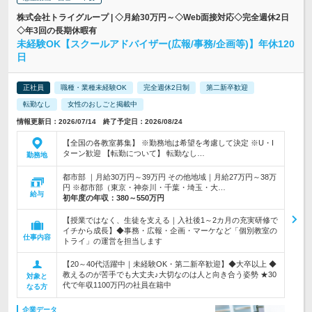
株式会社トライグループ | ◇月給30万円～◇Web面接対応◇完全週休2日
◇年3回の長期休暇有
未経験OK【スクールアドバイザー(広報/事務/企画等)】年休120
日
正社員
職種・業種未経験OK
完全週休2日制
第二新卒歓迎
転勤なし
女性のおしごと掲載中
情報更新日：2026/07/14 終了予定日：2026/08/24
【全国の各教室募集】 ※勤務地は希望を考慮して決定 ※U・I
ターン歓迎 【転勤について】 転勤なし…
勤務地
都市部 ｜月給30万円～39万円 その他地域｜月給27万円～38万
円 ※都市部（東京・神奈川・千葉・埼玉・大…
給与
初年度の年収：
380～550万円
【授業ではなく、生徒を支える｜入社後1～2カ月の充実研修で
イチから成長】◆事務・広報・企画・マーケなど「個別教室の
仕事内容
トライ」の運営を担当します
【20～40代活躍中｜未経験OK・第二新卒歓迎】◆大卒以上 ◆
教えるのが苦手でも大丈夫♪大切なのは人と向き合う姿勢 ★30
対象と
代で年収1100万円の社員在籍中
なる方
企業データ