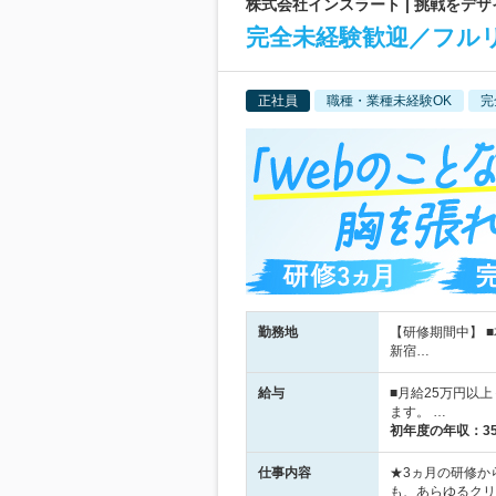
株式会社インスラート | 挑戦をデ
完全未経験歓迎／フルリ
正社員
職種・業種未経験OK
完
勤務地
【研修期間中】 
新宿…
給与
■月給25万円以
ます。 …
初年度の年収：
3
仕事内容
★3ヵ月の研修か
も、あらゆるクリ