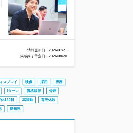
情報更新日：2026/07/21
掲載終了予定日：2026/08/20
ィスプレイ
映像
採用
庶務
Iターン
資格取得
分煙
年休120日
車通勤
育児休暇
県
愛知県