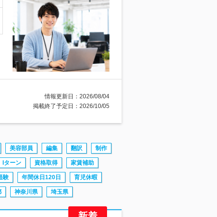
情報更新日：2026/08/04
掲載終了予定日：2026/10/05
美容部員
編集
翻訳
制作
Iターン
資格取得
家賃補助
経験
年間休日120日
育児休暇
都
神奈川県
埼玉県