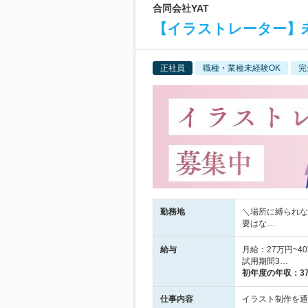
合同会社YAT
【イラストレーター】
正社員
職種・業種未経験OK
完
勤務地
＼場所に縛られな
要はな…
給与
月給：27万円~
試用期間3…
初年度の年収：
3
仕事内容
イラスト制作を通