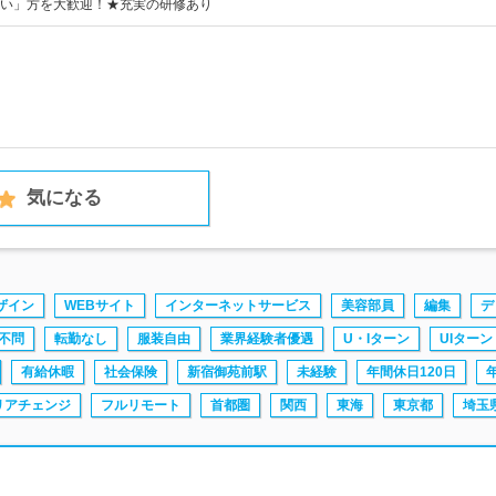
い」方を大歓迎！★充実の研修あり
気になる
ザイン
WEBサイト
インターネットサービス
美容部員
編集
デ
不問
転勤なし
服装自由
業界経験者優遇
U・Iターン
UIターン
有給休暇
社会保険
新宿御苑前駅
未経験
年間休日120日
リアチェンジ
フルリモート
首都圏
関西
東海
東京都
埼玉