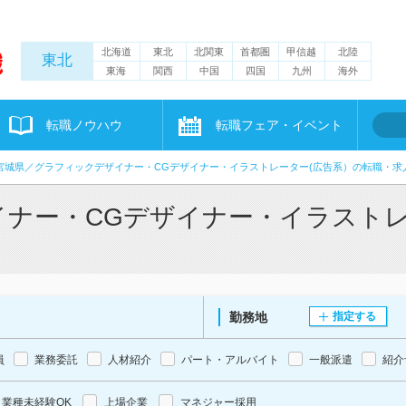
北海道
東北
北関東
首都圏
甲信越
北陸
東北
東海
関西
中国
四国
九州
海外
転職ノウハウ
転職フェア・イベント
宮城県／グラフィックデザイナー・CGデザイナー・イラストレーター(広告系）の転職・求
ナー・CGデザイナー・イラストレ
勤務地
指定する
員
業務委託
人材紹介
パート・アルバイト
一般派遣
紹介
業種未経験OK
上場企業
マネジャー採用