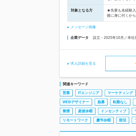
対象となる方
★先輩も未経験入
後に身に付くから
メッセージ画像
企業データ
設立：2025年10月／本
求人詳細を見る
関連キーワード
営業
ITエンジニア
マーケティング
WEBデザイナー
急募
転勤なし
禁煙
産後休暇
インセンティブ
リモートワーク
慶弔休暇
部活