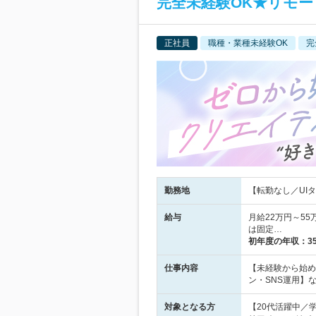
完全未経験OK★リモー
正社員
職種・業種未経験OK
完
勤務地
【転勤なし／UIタ
給与
月給22万円～5
は固定…
初年度の年収：
3
仕事内容
【未経験から始め
ン・SNS運用】
対象となる方
【20代活躍中／