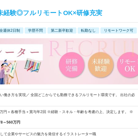
未経験◎フルリモートOK×研修充実
全週休2日制
学歴不問
第二新卒歓迎
転勤なし
リモートワーク可
い働き方を実現／ 全国どこからでも勤務できるフルリモート環境です。 出社の必
40万円＋各種手当＋賞与年2回 ※経験・スキル・年齢を考慮の上、決定します。 ※
78～560万円
して企業やサービスの魅力を発信するイラストレーター職