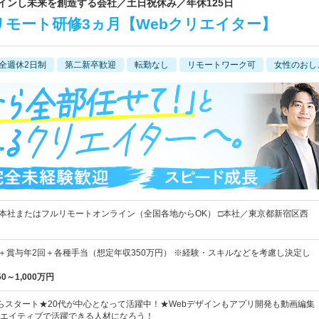
ザインし未来を創造する会社／土日祝休み／年休125日
モート研修3ヵ月【Webクリエイター】
全週休2日制
第二新卒歓迎
転勤なし
リモートワーク可
女性のおし
■本社またはフルリモートオンライン（全国各地からOK） □本社／東京都新宿区西
上＋賞与年2回＋各種手当（想定年収350万円） ※経験・スキルなどを考慮し決定し
50～1,000万円
らスタート★20代が中心となって活躍中！★Webデザインもアプリ開発も動画編集
エイティブで活躍できる人材になろう！