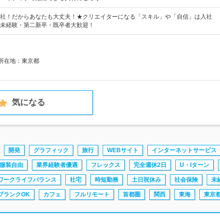
社！だからあなたも大丈夫！★クリエイターになる「スキル」や「自信」は入社
未経験・第二新卒・既卒者大歓迎！
社所在地：東京都
気になる
開発
グラフィック
旅行
WEBサイト
インターネットサービス
服装自由
業界経験者優遇
フレックス
完全週休2日
U・Iターン
ワークライフバランス
社宅
時短勤務
土日祝休み
社会保険
未
ブランクOK
カフェ
フルリモート
首都圏
関西
東海
東京