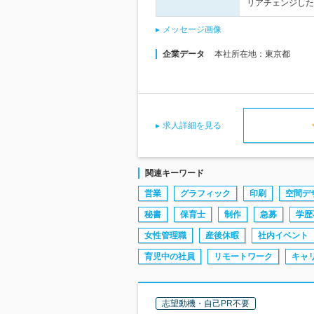
リアチェンジした
メッセージ画像
企業データ
本社所在地：東京都
求人詳細を見る
関連キーワード
営業
グラフィック
印刷
空間デ
秘書
保育士
制作
急募
学歴
女性管理職
産後休暇
社内イベント
育児中の社員
リモートワーク
キャ
志望動機・自己PR不要