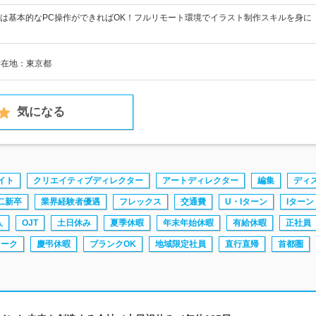
は基本的なPC操作ができればOK！フルリモート環境でイラスト制作スキルを身に
所在地：東京都
気になる
イト
クリエイティブディレクター
アートディレクター
編集
ディ
二新卒
業界経験者優遇
フレックス
交通費
U・Iターン
Iターン
入
OJT
土日休み
夏季休暇
年末年始休暇
有給休暇
正社員
ワーク
慶弔休暇
ブランクOK
地域限定社員
直行直帰
首都圏