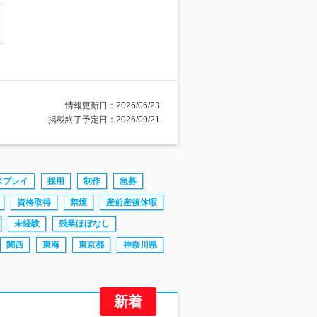
情報更新日：2026/06/23
掲載終了予定日：2026/09/21
スプレイ
採用
制作
急募
資格取得
禁煙
産前産後休暇
未経験
残業ほぼなし
関西
東海
東京都
神奈川県