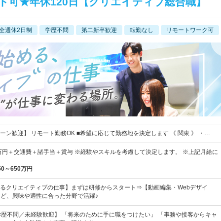
ト可★年休120日【クリエイティブ総合職】
全週休2日制
学歴不問
第二新卒歓迎
転勤なし
リモートワーク可
ーン歓迎】 リモート勤務OK ■希望に応じて勤務地を決定します 《 関東 》 ・…
5万円＋交通費＋諸手当＋賞与 ※経験やスキルを考慮して決定します。 ※上記月給に
50～650万円
るクリエイティブの仕事】まずは研修からスタート⇒【動画編集・Webデザイ
など、興味や適性に合った分野で活躍♪
学歴不問／未経験歓迎】 「将来のために手に職をつけたい」 「事務や接客からキャ