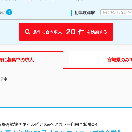
含む
特に指定しない
初年度年収
20
件
条件に合う求人
を検索する
時に募集中の求人
宮城県
のみ
表示中
・ゲーム好き歓迎＊ネイルピアス&ヘアカラー自由＊私服OK