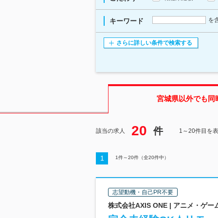
を
キーワード
さらに詳しい条件で検索する
宮城県
以外でも同
20
件
該当の求人
1～20件目を
1
1
件～
20
件（全
20
件中）
志望動機・自己PR不要
株式会社AXIS ONE | アニメ