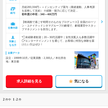
月給283,334円～＋インセンティブ賞与（業績連動、人事考課
を反映して支給） ※経験・能力に応じて決定…
給与
初年度の年収：
340～400万円
【映画館で過ごす時間そのものをプロデュース】全国のローソ
ン・ユナイテッドシネマグループの劇場で、劇場運営やスタッ
仕事内容
フマネジメントを担当します。
*◯未経験者歓迎｜20～30代活躍中｜女性支配人も多数活躍中
◯*エンターテインメントを通じて、お客様に特別な体験を届
対象と
けたい方はぜひ！
なる方
企業データ
設立：1999年10月／従業員数：2,300人／本社所在
地：東京都
求人詳細を見る
気になる
2
1
2
件中
-
件