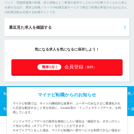
ベント・芸能関連職の転職・求人情報などご希望の条件やこだわりの仕事スタイルから求人
を探せるほか、豊富な転職ノウハウや転職支援サービスで東北で転職を希望されるみなさん
の転職活動を応援する転職サイトです。
最近見た求人を確認する
気になる求人を気になるに保存しよう！
会員登録
簡単1分！
（無料）
転職TOP
東北の転職・求人情報TOP
宮城県の転職・求人情報TOP
宮城県
マイナビ転職からのお知らせ
マイナビ転職では、サイトの継続的な改善や、ユーザーのみなさまに最適化され
た広告を配信すること等を目的に、Cookie等の「インフォマティブデータ」を利
転職TOP
クリエイティブから探す
クリエイティブの転職・求人情報一覧
用しています。
インフォマティブデータの提供を無効にしたい場合は「確認する」ボタンのリン
ク先から停止（オプトアウト）を行うことができます。
※オプトアウトをした場合、マイナビ転職の一部サービスを利用できない場合が