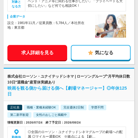
ベント・アニメ等に関わる仕事がしたい」「プライベートも大
対象と
切にしたい」など何でも相談OK！
なる方
企業データ
設立：1981年11月／従業員数：5,784人／本社所在
地：東京都
求人詳細を見る
気になる
株式会社ローソン・ユナイテッドシネマ | ローソングループ*月平均休日数
10日*退職金*産育休実績あり
映画を観る側から届ける側へ【劇場マネージャー】◎年休125
日
正社員
職種・業種未経験OK
完全週休2日制
学歴不問
第二新卒歓迎
女性のおしごと掲載中
情報更新日：2026/07/24 終了予定日：2026/08/24
◎全国のローソン・ユナイテッドシネマグループの劇場への配
属 ◎マイカー通勤OK ※拠点による 【劇…
勤務地