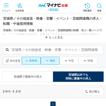
東北版
メニュー
会員登録
閲覧履歴
検索
宮城県／その他放送・映像・音響・イベント・芸能関連職の求人・
転職・中途採用情報
宮城県／その他放送・映像・音響・イベント・芸能関連職の転職・求人一覧ページで
す。マイナビ転職では仙台市、石巻市などからもあなたにぴったりの求人を探せま
もっと見る
す。
宮城県／その他放送・映像・音響・イベント・芸能関連職
勤務地
職種
年収
特徴
条件変更
宮城県
以外でも
宮城県
で募集中の求人
同時に募集中の求人
2
1
2
件中
-
件
並び替え
1