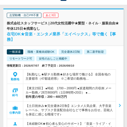
志望動機・自己PR不要
あと3日
株式会社スタッフサービス | 20代女性活躍中★髪型・ネイル・服装自由★
年休125日★残業なし
在宅OK★音楽・エンタメ業界「エイベックス」等で働く【事
務】
一般派遣
職種・業種未経験OK
完全週休2日制
第二新卒歓迎
リモートワーク可
女性のおしごと掲載中
情報更新日：2026/07/07 終了予定日：2026/08/10
【転勤なし★駅チカ勤務★好きな場所で働ける】 全国各地の
主要都市（47都道府県） ※ご希望の勤務地…
勤務地
【東京23区】 ●時給 1700～2000円 ●派遣期間の月収例 メー
カー勤務／28万8000円（1日8時間×20日） ●…
給与
初年度の年収：
200～400万円
【土日祝休み★完全週休2日制】エンタメ人気企業、大手音楽
レーベル、サブスク音楽配信会社などで事務をお任せ。芸能人
仕事内容
を身近に感じる職場です♪
【未経験OK★初心者も安心のサポート】「音楽・ライブ・イ