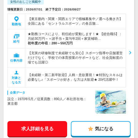
女性のおしごと掲載中
情報更新日：2026/07/31 終了予定日：2026/08/27
【東京都内・関東・関西エリアで積極募集中／選べる働き方】
全国にある「セントラルスポーツ」の各店舗…
勤務地
★勤務コースにより、初任給が変動します！★ 【総合職S】：
月給30万円～＋諸手当＋賞与年2回＋家賃補助…
給与
初年度の年収：
280～550万円
【充実の研修制度で未経験でも安心】スポーツ指導や店舗運営
だけでなく、学校での体育授業のサポートなど、社会貢献度の
仕事内容
場でも活躍◎
【未経験・第二新卒歓迎】人柄・意欲重視！★特別なスキルは
対象と
必要なし♪「スポーツが好き」な方は大歓迎★ 20代活躍中！
なる方
企業データ
設立：1970年5月／従業員数：890人／本社所在地：
東京都
求人詳細を見る
気になる