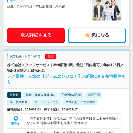
企業データ
設立：2025年3月／本社所在地：東京都
求人詳細を見る
気になる
志望動機・自己PR不要
株式会社スタッフサービス | Web面接1回／最短2日内定可／年休125日／
完休2日制／土日祝休み
レア案件！人気の【ゲームエンジニア】未経験OK★在宅案件あ
り
正社員
職種・業種未経験OK
完全週休2日制
学歴不問
第二新卒歓迎
リモートワーク可
女性のおしごと掲載中
情報更新日：2026/08/03 終了予定日：2026/08/27
【在宅案件あり】面接地エリアでの就業率92％以上★転居費用
などの寮制度/福利厚生も充実！ 北海道か…
勤務地