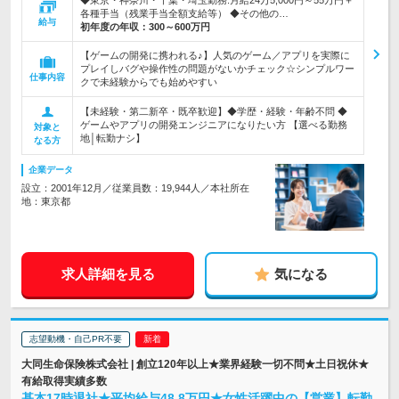
◆東京・神奈川・千葉・埼玉勤務:月給24万5,000円～55万円＋
各種手当（残業手当全額支給等） ◆その他の…
給与
初年度の年収：
300～600万円
【ゲームの開発に携われる♪】人気のゲーム／アプリを実際に
プレイしバグや操作性の問題がないかチェック☆シンプルワー
仕事内容
クで未経験からでも始めやすい
【未経験・第二新卒・既卒歓迎】◆学歴・経験・年齢不問 ◆
ゲームやアプリの開発エンジニアになりたい方 【選べる勤務
対象と
地│転勤ナシ】
なる方
企業データ
設立：2001年12月／従業員数：19,944人／本社所在
地：東京都
求人詳細を見る
気になる
志望動機・自己PR不要
大同生命保険株式会社 | 創立120年以上★業界経験一切不問★土日祝休★
有給取得実績多数
基本17時退社★平均給与48.8万円★女性活躍中の【営業】転勤