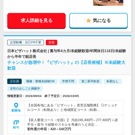
求人詳細を見る
気になる
志望動機・自己PR不要
日本ピザハット株式会社 | 賞与年4カ月/未経験歓迎/年間休日118日/未経験
から半年で副店長
チャンスが急増中！『ピザハット』の【店長候補】※未経験大
歓迎
正社員
職種・業種未経験OK
学歴不問
第二新卒歓迎
転勤なし
女性のおしごと掲載中
情報更新日：2026/08/04 終了予定日：2026/10/05
【全国各地にある『ピザハット』直営店舗勤務】 ◎ナショナ
ルコース（転勤あり）と地域限定コース（転勤…
勤務地
【収入重視コース（全国）】 月給245,400円～277,400円＋諸
手当＋賞与 ※経験やスキルを考慮のうえ決定…
給与
初年度の年収：
420～540万円