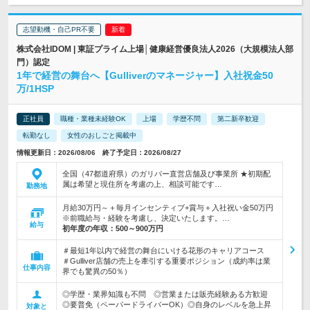
志望動機・自己PR不要
株式会社IDOM | 東証プライム上場│健康経営優良法人2026（大規模法人部
門）認定
1年で経営の舞台へ【Gulliverのマネージャー】入社祝金50
万/1HSP
正社員
職種・業種未経験OK
上場
学歴不問
第二新卒歓迎
転勤なし
女性のおしごと掲載中
情報更新日：2026/08/06 終了予定日：2026/08/27
全国（47都道府県）のガリバー直営店舗及び事業所 ★初期配
属は希望と現住所を考慮の上、相談可能です…
勤務地
月給30万円～＋毎月インセンティブ+賞与＋入社祝い金50万円
※前職給与・経験を考慮し、決定いたします。…
給与
初年度の年収：
500～900万円
＃最短1年以内で経営の舞台にいける花形のキャリアコース
＃Gulliver店舗の売上を牽引する重要ポジション（成約率は業
仕事内容
界でも驚異の50％）
◎学歴・業界知識も不問 ◎営業または販売経験ある方歓迎
◎要普免（ペーパードライバーOK）◎自身のレベルを急上昇
対象と