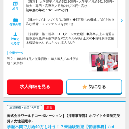
【東京】 大学院卒／月給252,900円~ 大学卒／月給241,700円~
短大・専門・高専卒／月給216,720円~ 高校…
給与
初年度の年収：
325～625万円
《日本中の"まちづくり"に貢献》◆3万種もの機械に"命"を吹き
込む整備・メンテナンスをお任せ
仕事内容
《未経験・第二新卒・U・Iターン大歓迎》◆高卒以上＆普通自
動車運転免許＆基本的なPCスキルがあればOK◆資格取得支援
対象と
＆報奨金ありでスキルも収入もUP
なる方
企業データ
設立：1967年1月／従業員数：10,345人／本社所在
地：東京都
求人詳細を見る
気になる
志望動機・自己PR不要
株式会社ワールドコーポレーション | 【採用事業部】ホワイト企業認定受
賞☆女性活躍中♪
学歴不問で月給40万も叶う！？未経験歓迎【管理事務】/kd