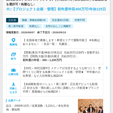
を選択可！転勤なし♪
※□【プロジェクト企画・管理】初年度年収400万可/年休125日
正社員
職種・業種未経験OK
完全週休2日制
学歴不問
第二新卒歓迎
転勤なし
女性のおしごと掲載中
情報更新日：2026/08/07 終了予定日：2026/09/10
【 全国各地で募集します！希望エリアで通勤可能 】 ▼転勤は
ありません！ 〈 支店一覧 〉 札幌支…
勤務地
【関東(東京/千葉/神奈川/埼玉)】 月給29万1230円＋皆勤手当1
万円 【関西(大阪/京都/兵庫)】 月給29万13…
給与
初年度の年収：
300～1,200万円
【20代～30代活躍中】メディアが注目するような街づくり・空
間づくりに関する各種プロジェクト企画・管理★「半年後の入
仕事内容
社希望」など入社時期も相談OK
【未経験歓迎ポジション！第二新卒・正社員デビューも歓迎
♪】好きな街・慣れ親しんだ街に貢献したい方歓迎★ブランク
対象と
不問！ 異業種からの転職OK！
なる方
企業データ
設立：2006年10月／従業員数：5,224人／本社所在
地：愛知県