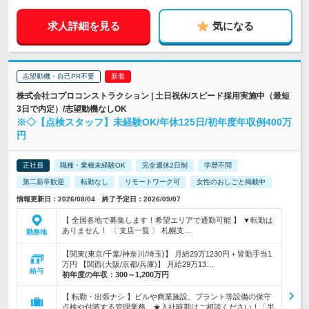
求人詳細を見る
気になる
志望動機・自己PR不要
株式会社コプロコンストラクション | 土日祝休/スピード採用実施中（最短
3日で内定）/志望動機なしOK
※◇【点検スタッフ】未経験OK/年休125日/初年度年収例400万
円
正社員
職種・業種未経験OK
完全週休2日制
学歴不問
第二新卒歓迎
転勤なし
リモートワーク可
女性のおしごと掲載中
情報更新日：2026/08/04 終了予定日：2026/09/07
【 全国各地で募集します！希望エリアで通勤可能 】 ▼転勤は
ありません！ 〈 支店一覧 〉 札幌支…
勤務地
【関東(東京/千葉/神奈川/埼玉)】 月給29万1230円＋皆勤手当1
万円 【関西(大阪/京都/兵庫)】 月給29万13…
給与
初年度の年収：
300～1,200万円
【 転勤・出張ナシ 】ビルや商業施設、プラント等設備の保守
点検や付随する管理業務。★入社時期はご相談ください！「半