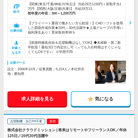
【関東(東京/千葉/神奈川/埼玉)】 月給29万1230円＋皆勤手当1
万円 【関西(大阪/京都/兵庫)】 月給29万13…
給与
初年度の年収：
300～1,200万円
【プライベート重視で働きたい方も歓迎！】CADソフトを使用
した図面作成作業★20代～30代活躍中★上場グループの手厚い
仕事内容
福利厚生あり！育休取得率98％
【面接時服装自由＆志望動機はなしでOK】◆未経験・第二新
卒歓迎！最短3日で内定出し可（→でも入社時期はすぐじゃな
対象と
くてもOKです♪） ※学歴不問
なる方
企業データ
設立：2006年10月／従業員数：5,224人／本社所在
地：愛知県
求人詳細を見る
気になる
志望動機・自己PR不要
株式会社クラウドミッション | 将来はリモートやフリーランスOK／年休
125日／20代30代活躍中