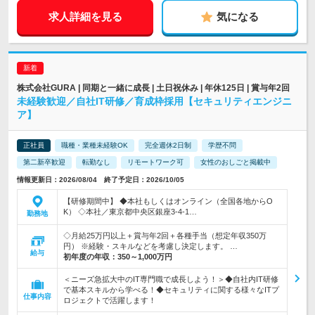
求人詳細を見る
気になる
株式会社GURA | 同期と一緒に成長 | 土日祝休み | 年休125日 | 賞与年2回
未経験歓迎／自社IT研修／育成枠採用【セキュリティエンジニ
ア】
正社員
職種・業種未経験OK
完全週休2日制
学歴不問
第二新卒歓迎
転勤なし
リモートワーク可
女性のおしごと掲載中
情報更新日：2026/08/04 終了予定日：2026/10/05
【研修期間中】 ◆本社もしくはオンライン（全国各地からO
K） ◇本社／東京都中央区銀座3-4-1…
勤務地
◇月給25万円以上＋賞与年2回＋各種手当（想定年収350万
円） ※経験・スキルなどを考慮し決定します。 …
給与
初年度の年収：
350～1,000万円
＜ニーズ急拡大中のIT専門職で成長しよう！＞◆自社内IT研修
で基本スキルから学べる！◆セキュリティに関する様々なITプ
仕事内容
ロジェクトで活躍します！