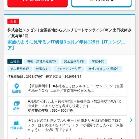
株式会社メタゼン | 全国各地からフルリモートオンラインOK／土日祝休み
／賞与年2回
家族のように見守る／IT研修3ヵ月／年休125日【ITエンジニ
ア】
正社員
職種・業種未経験OK
完全週休2日制
学歴不問
第二新卒歓迎
転勤なし
リモートワーク可
女性のおしごと掲載中
情報更新日：2026/07/07 終了予定日：2026/09/14
【研修期間中】 ■本社もしくはフルリモートオンライン（全国
各地からOK） □本社／東京都千代田区九…
勤務地
■月給25万円以上＋賞与年2回＋各種手当（想定年収350万円）
※経験・スキルなどを考慮し決定します。 …
給与
初年度の年収：
350～800万円
★3ヵ月の自社内orフルリモート研修あり★流行の先端プロジ
ェクトはじめ様々なITプロジェクトで活躍できる人へと「家族
仕事内容
のように」大切に育てます！