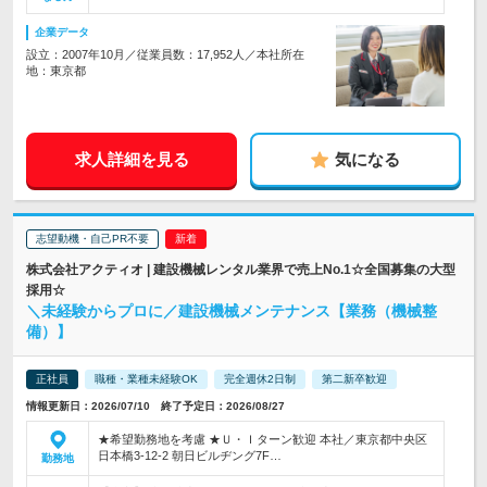
企業データ
設立：2007年10月／従業員数：17,952人／本社所在
地：東京都
求人詳細を見る
気になる
志望動機・自己PR不要
株式会社アクティオ | 建設機械レンタル業界で売上No.1☆全国募集の大型
採用☆
＼未経験からプロに／建設機械メンテナンス【業務（機械整
備）】
正社員
職種・業種未経験OK
完全週休2日制
第二新卒歓迎
情報更新日：2026/07/10 終了予定日：2026/08/27
★希望勤務地を考慮 ★Ｕ・Ｉターン歓迎 本社／東京都中央区
日本橋3-12-2 朝日ビルヂング7F…
勤務地