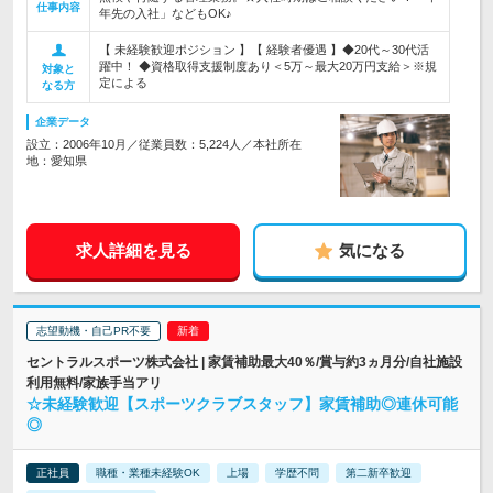
仕事内容
年先の入社」などもOK♪
【 未経験歓迎ポジション 】【 経験者優遇 】◆20代～30代活
躍中！ ◆資格取得支援制度あり＜5万～最大20万円支給＞※規
対象と
定による
なる方
企業データ
設立：2006年10月／従業員数：5,224人／本社所在
地：愛知県
求人詳細を見る
気になる
志望動機・自己PR不要
セントラルスポーツ株式会社 | 家賃補助最大40％/賞与約3ヵ月分/自社施設
利用無料/家族手当アリ
☆未経験歓迎【スポーツクラブスタッフ】家賃補助◎連休可能
◎
正社員
職種・業種未経験OK
上場
学歴不問
第二新卒歓迎