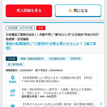
求人詳細を見る
気になる
志望動機・自己PR不要
日本建設工業株式会社 | ＼年齢不問／*賞与4.2ヶ月*土日祝休*年休128日*
独身寮・住宅補助
最後の転職場所に"三菱系列"企業を選びませんか？【施工管
理】
正社員
職種・業種未経験OK
完全週休2日制
学歴不問
第二新卒歓迎
情報更新日：2026/08/07 終了予定日：2026/09/10
【各採用部署により異なります／全国拠点40か所】 【本社】
〒104-0052 東京都中央区月島4…
勤務地
月給：260,000円以上＋諸手当～ ※経験・能力などを考慮の
上、決定します。 ※上記はあくまでも最低保証…
給与
初年度の年収：
440～540万円
【日本のエネルギーを支える仕事】発注者・協力業者の橋渡し