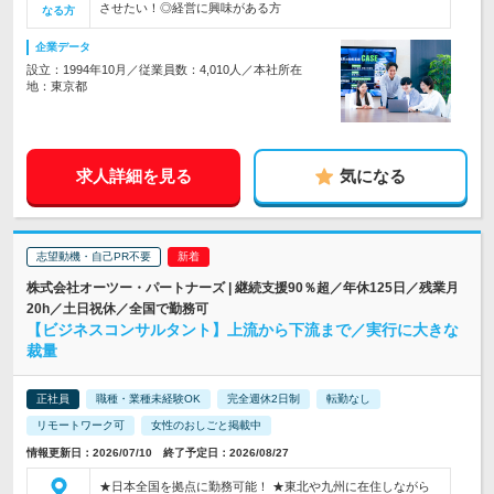
させたい！◎経営に興味がある方
なる方
企業データ
設立：1994年10月／従業員数：4,010人／本社所在
地：東京都
求人詳細を見る
気になる
志望動機・自己PR不要
株式会社オーツー・パートナーズ | 継続支援90％超／年休125日／残業月
20h／土日祝休／全国で勤務可
【ビジネスコンサルタント】上流から下流まで／実行に大きな
裁量
正社員
職種・業種未経験OK
完全週休2日制
転勤なし
リモートワーク可
女性のおしごと掲載中
情報更新日：2026/07/10 終了予定日：2026/08/27
★日本全国を拠点に勤務可能！ ★東北や九州に在住しながら