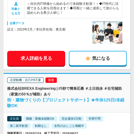
＜自社内IT研修から始めるので未経験大歓迎！＞◆IT時代に活
躍できる人材を目指せます！◆同期と一緒に成長して誰からも
対象と
認められる希少人材に！
なる方
企業データ
設立：2023年2月／本社所在地：東京都
求人詳細を見る
気になる
志望動機・自己PR不要
株式会社BREXA Engineering | #5秒で簡単応募 ＃土日祝休 ＃社宅補助
（家賃の50％が補助）あり
街・建物づくりの【プロジェクトサポート】★年休125日/未経
験OK
正社員
職種・業種未経験OK
完全週休2日制
学歴不問
第二新卒歓迎
転勤なし
女性のおしごと掲載中
情報更新日：2026/07/24 終了予定日：2026/08/27