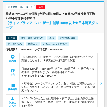
志望動機・自己PR不要
株式会社かんぽ生命保険 | 年間休日120日以上◆賞与2回◆残業月平均
9.4H◆有休取得率96％
【ライフプランアドバイザー】創業100年以上★日本郵政グル
ープ
正社員
職種・業種未経験OK
上場
完全週休2日制
第二新卒歓迎
転勤なし
女性のおしごと掲載中
情報更新日：2026/08/07 終了予定日：2026/09/10
＜原則転勤なし＞ 採用エリア内の通勤可能な範囲の拠点での
勤務になります。 ★初期配属の都道府県を選…
勤務地
月給256,800円～310,350円+諸手当（残業手当・住居手当・扶
養手当・営業手当など）+賞与年2回 ※ご入社…
給与
初年度の年収：
420～500万円
＜研修センターでの育成プログラムあり＞既にご契約いただい
ているお客さまへのフォローや、将来設計をサポートするご提
仕事内容
案を行います。
＜20～30代の男女ともに活躍中＞ 高卒以上。原付免許以上保
有。販売・接客経験（業界・年数不問）◆賞与2回/前年度実績
対象と
4.3カ月分
なる方