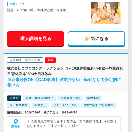
企業データ
設立：2017年10月／本社所在地：東京都
求人詳細を見る
気になる
志望動機・自己PR不要
株式会社コプロコンストラクション | 9～10連休実績あり/有給平均取得10
日/育休取得98%/土日祝休み
※☆未経験OK【CAD事務】残業少なめ・転勤なしで安定的に
働ける
正社員
職種・業種未経験OK
完全週休2日制
学歴不問
第二新卒歓迎
転勤なし
リモートワーク可
女性のおしごと掲載中
情報更新日：2026/08/07 終了予定日：2026/09/10
【 全国各地で募集します！希望エリアで通勤可能 】 ▼転勤は
ありません！ 〈 支店一覧 〉 札幌支…
勤務地