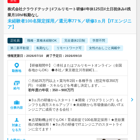
株式会社クラウドテック | #フルリモート研修#年休125日#土日祝休み#残
業月10h#転勤なし
未経験者100名限定採用／還元率77％／研修3ヵ月【ITエンジニ
ア】
正社員
職種・業種未経験OK
完全週休2日制
学歴不問
第二新卒歓迎
転勤なし
リモートワーク可
女性のおしごと掲載中
情報更新日：2026/07/10 終了予定日：2026/09/10
【研修期間中】 ◇本社またはフルリモートオンライン（全国
各地からOK） ◆本社／東京都立川市錦町1…
勤務地
◇月給25万円以上＋賞与年2回＋各種手当（想定年収350万
円） ※経験・スキルなどを考慮し決定します。 …
給与
初年度の年収：
350～900万円
★3ヵ月の研修からスタート！★開発（プログラミング）もイ
ンフラも両方スキルアップ！★未経験から市場価値の高いITエ
仕事内容
ンジニアに成長できる会社！
★志望動機は何でもOK！育成前提で100名限定採用！★意欲重
視の積極採用！★3ヵ月の研修でITエンジニアのスタートライ
対象と
ンに立てます！
なる方