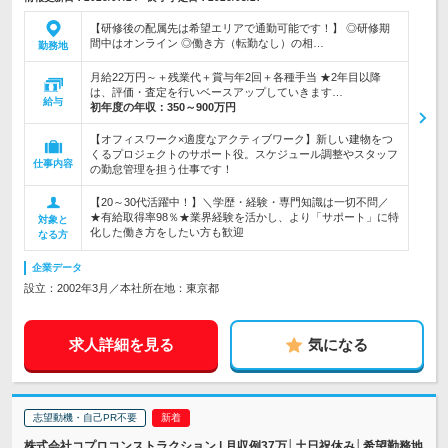
【研修後の配属先は希望エリアで通勤可能です！】 ◎研修期
間中はオンライン ◎働き方（転勤なし）の相…
勤務地
月給22万円～＋残業代＋賞与年2回＋各種手当 ★2年目以降
は、評価・査定を行いベースアップしていきます…
給与
初年度の年収：
350～900万円
【オフィスワーク×適度なアクティブワーク】新しい建物をつ
くるプロジェクトのサポート役。スケジュール調整やスタッフ
仕事内容
の勤怠管理を担う仕事です！
【20～30代活躍中！】＼学歴・経験・専門知識は一切不問／
★有給取得率98％★業界経験を活かし、より「サポート」に特
対象と
化した働き方をしたい方も歓迎
なる方
企業データ
設立：2002年3月／本社所在地：東京都
求人詳細を見る
気になる
志望動機・自己PR不要
株式会社コプロコンストラクション | 月収例37万│土日祝休み│希望勤務地