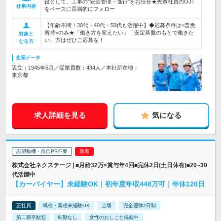
役として、工事の"安全管理・進行"をお任せ★先輩社員のOJT
仕事内容
をベースに長期的にフォロー
【年齢不問！30代・40代・50代も活躍中】◆応募条件は<普免
所持>のみ★「働き方を変えたい」「安定基盤のもとで働きた
対象と
い」方はぜひご応募を！
なる方
企業データ
設立：1945年5月／従業員数：494人／本社所在地：
東京都
求人詳細を見る
気になる
志望動機・自己PR不要
株式会社ネクステージ | ■月給32万×賞与年4回■完休2日(土日休有)■20~30
代活躍中
【カーバイヤー】未経験OK｜初年度年収448万可｜年休120日
正社員
職種・業種未経験OK
上場
完全週休2日制
第二新卒歓迎
転勤なし
女性のおしごと掲載中