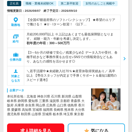
正社員
職種・業種未経験OK
第二新卒歓迎
女性のおしごと掲載中
情報更新日：2026/08/07 終了予定日：2026/09/10
【全国47都道府県のソフトバンクショップ】 ★希望のエリア
で働ける！ ★U・Iターン歓迎！ 《以下…
勤務地
月給200,000円以上 ※上記はあくまでも最低保障額となりま
す。 経験・能力・年齢を考慮し決定します。 …
給与
初年度の年収：
300～500万円
【3～6か月の研修で安心／残業少なめ】データ入力や受付、各
種手続きなど事務作業をお任せ♪SNSでの情報発信などもあ
仕事内容
り、あなたの感性を活かせます◎
＼若手活躍中★未経験入社70％★産育休取得実績あり／ 高卒
以上 【専任スタッフが内定まで手厚くサポート＆最短1週間の
対象と
スピード選考】
なる方
企業データ
本社所在地：北海道 神奈川県 石川県 新潟県 山梨県
岐阜県 静岡県 愛知県 三重県 滋賀県 京都府 青森県 大
阪府 兵庫県 奈良県 岡山県 広島県 山口県 徳島県 香川
県 愛媛県 高知県 宮城県 福岡県 長崎県 熊本県 大分県
鹿児島県 秋田県 山形県 茨城県 栃木県 埼玉県 東京都
求人詳細を見る
気になる