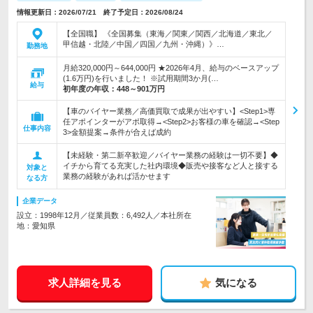
情報更新日：2026/07/21 終了予定日：2026/08/24
【全国職】 《全国募集（東海／関東／関西／北海道／東北／
甲信越・北陸／中国／四国／九州・沖縄）》…
勤務地
月給320,000円～644,000円 ★2026年4月、給与のベースアップ
(1.6万円)を行いました！ ※試用期間3か月(…
給与
初年度の年収：
448～901万円
【車のバイヤー業務／高価買取で成果が出やすい】<Step1>専
任アポインターがアポ取得→<Step2>お客様の車を確認→<Step
仕事内容
3>金額提案→条件が合えば成約
【未経験・第二新卒歓迎／バイヤー業務の経験は一切不要】◆
イチから育てる充実した社内環境◆販売や接客など人と接する
対象と
業務の経験があれば活かせます
なる方
企業データ
設立：1998年12月／従業員数：6,492人／本社所在
地：愛知県
求人詳細を見る
気になる