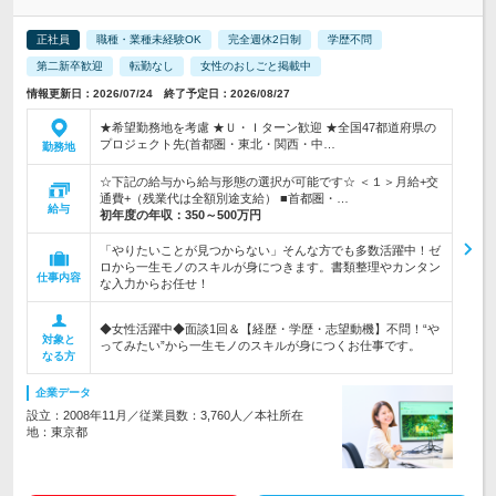
正社員
職種・業種未経験OK
完全週休2日制
学歴不問
第二新卒歓迎
転勤なし
女性のおしごと掲載中
情報更新日：2026/07/24 終了予定日：2026/08/27
★希望勤務地を考慮 ★Ｕ・Ｉターン歓迎 ★全国47都道府県の
プロジェクト先(首都圏・東北・関西・中…
勤務地
☆下記の給与から給与形態の選択が可能です☆ ＜１＞月給+交
通費+（残業代は全額別途支給） ■首都圏・…
給与
初年度の年収：
350～500万円
「やりたいことが見つからない」そんな方でも多数活躍中！ゼ
ロから一生モノのスキルが身につきます。書類整理やカンタン
仕事内容
な入力からお任せ！
◆女性活躍中◆面談1回＆【経歴・学歴・志望動機】不問！“や
対象と
ってみたい”から一生モノのスキルが身につくお仕事です。
なる方
企業データ
設立：2008年11月／従業員数：3,760人／本社所在
地：東京都