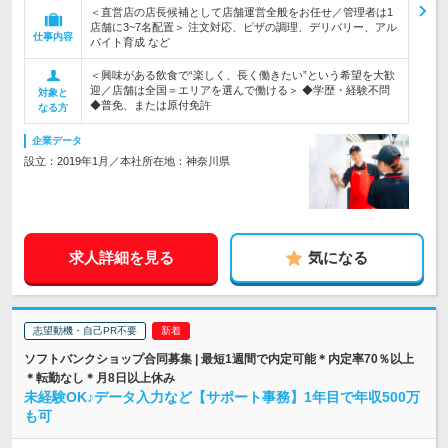
＜直営店の店長候補として店舗運営全般をお任せ／管理者は1
店舗に3~7名配置＞ 注文対応、ピザの調理、デリバリー、アル
仕事内容
バイト育成 など
＜興味がある飲食で“楽しく、長く働きたい”という希望を大歓
迎／店舗は全国＝エリアを選んで働ける＞ ◆学歴・経験不問
対象と
◆普免、または原付免許
なる方
企業データ
設立：2019年1月／本社所在地：神奈川県
求人詳細を見る
気になる
志望動機・自己PR不要
ソフトバンクショップ合同募集 | 最短1週間で内定可能＊内定率70％以上
＊転勤なし＊月8日以上休み
未経験OK♪データ入力など【サポート事務】1年目で年収500万
も可