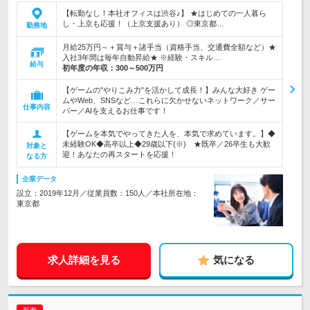
【転勤なし！本社オフィスは渋谷♪】 ★はじめての一人暮ら
し・上京も応援！（上京支援あり） ◎東京都…
勤務地
月給25万円～＋賞与＋諸手当（資格手当、交通費全額など）★
入社3年間は毎年自動昇給★ ※経験・スキル…
給与
初年度の年収：
300～500万円
【ゲームの"やりこみ力"を活かして成長！】みんな大好き ゲー
ムやWeb、SNSなど…これらに欠かせないネットワーク／サー
仕事内容
バー／AIを支えるお仕事です！
【ゲームを本気でやってきた人を、本気で求めています。】◆
未経験OK◆高卒以上◆29歳以下(※) ★既卒／26卒生も大歓
対象と
迎！あなたの再スタートを応援！
なる方
企業データ
設立：2019年12月／従業員数：150人／本社所在地：
東京都
求人詳細を見る
気になる