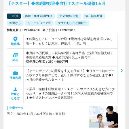
【テスター】◆未経験歓迎◆自社ITスクール研修1ヵ月
正社員
職種・業種未経験OK
完全週休2日制
第二新卒歓迎
転勤なし
リモートワーク可
女性のおしごと掲載中
情報更新日：2026/07/10 終了予定日：2026/09/10
★転勤なし／U・Iターン歓迎 ★勤務地は希望を考慮 ◎フルリ
モート、もしくは東京、神奈川、千葉、埼…
勤務地
◆月給25万円以上＋賞与年2回＋各種手当（残業代全額支給）
※実務未経験の方 ◆月給35万円以上＋賞与年…
給与
初年度の年収：
350～600万円
【ゲームやアプリの開発を支える仕事！】◆リリース前のゲー
ムやアプリを操作して、正しく動作することを確認します◆1
仕事内容
ヵ月の研修からスタート！
＜業界・職種未経験歓迎！＞★ゲームやアプリが好きな方にぴ
ったり！★ITの知識は一切不問！100%人物重視の積極採用で
対象と
す★中途入社メンバー多数活躍中
なる方
企業データ
設立：2024年11月／本社所在地：東京都