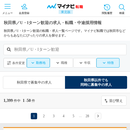
東北版
メニュー
会員登録
閲覧履歴
検索
秋田県／U・Iターン歓迎の求人・転職・中途採用情報
秋田県／U・Iターン歓迎の転職・求人一覧ページです。マイナビ転職では秋田市など
からもあなたにぴったりの求人を探せます。
秋田県／U・Iターン歓迎
勤務地
職種
年収
特徴
条件変更
秋田県
以外でも
秋田県
で募集中の求人
同時に募集中の求人
1,399
1
50
件中
-
件
並び替え
1
2
3
4
5
28
…