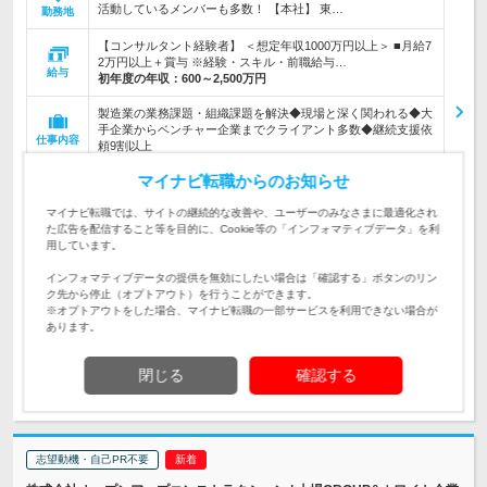
活動しているメンバーも多数！ 【本社】 東…
勤務地
【コンサルタント経験者】 ＜想定年収1000万円以上＞ ■月給7
2万円以上＋賞与 ※経験・スキル・前職給与…
給与
初年度の年収：
600～2,500万円
製造業の業務課題・組織課題を解決◆現場と深く関われる◆大
手企業からベンチャー企業までクライアント多数◆継続支援依
仕事内容
頼9割以上
マイナビ転職からのお知らせ
【コンサルタント未経験歓迎】製造業から転身など様々な経歴
の先輩達が活躍中／本質的な組織変革に取り組みたい方／製造
対象と
マイナビ転職では、サイトの継続的な改善や、ユーザーのみなさまに最適化され
業に危機感を感じている方
なる方
た広告を配信すること等を目的に、Cookie等の「インフォマティブデータ」を利
用しています。
企業データ
設立：2004年3月／従業員数：120人／本社所在地：
インフォマティブデータの提供を無効にしたい場合は「確認する」ボタンのリン
東京都
ク先から停止（オプトアウト）を行うことができます。
※オプトアウトをした場合、マイナビ転職の一部サービスを利用できない場合が
あります。
閉じる
確認する
求人詳細を見る
気になる
志望動機・自己PR不要