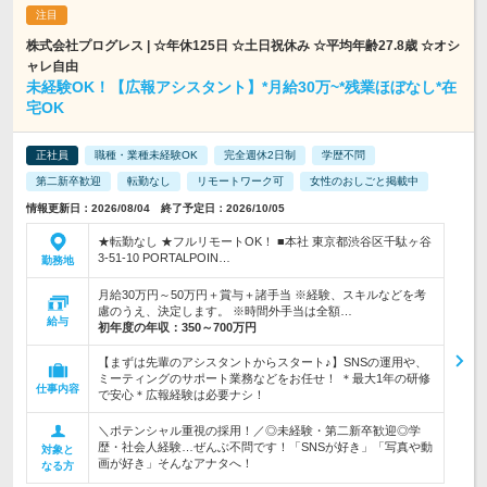
株式会社プログレス | ☆年休125日 ☆土日祝休み ☆平均年齢27.8歳 ☆オシ
ャレ自由
未経験OK！【広報アシスタント】*月給30万~*残業ほぼなし*在
宅OK
正社員
職種・業種未経験OK
完全週休2日制
学歴不問
第二新卒歓迎
転勤なし
リモートワーク可
女性のおしごと掲載中
情報更新日：2026/08/04 終了予定日：2026/10/05
★転勤なし ★フルリモートOK！ ■本社 東京都渋谷区千駄ヶ谷
3-51-10 PORTALPOIN…
勤務地
月給30万円～50万円＋賞与＋諸手当 ※経験、スキルなどを考
慮のうえ、決定します。 ※時間外手当は全額…
給与
初年度の年収：
350～700万円
【まずは先輩のアシスタントからスタート♪】SNSの運用や、
ミーティングのサポート業務などをお任せ！ ＊最大1年の研修
仕事内容
で安心＊広報経験は必要ナシ！
＼ポテンシャル重視の採用！／◎未経験・第二新卒歓迎◎学
歴・社会人経験…ぜんぶ不問です！「SNSが好き」「写真や動
対象と
画が好き」そんなアナタへ！
なる方