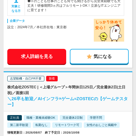
◆ITのことも仕事のことも何でも聞けるから完全未経験でも大
丈夫！研修期間3ヵ月はフルリモートOK！立派なITエンジニア
対象と
に育てます！
なる方
企業データ
設立：2024年7月／本社所在地：東京都
求人詳細を見る
気になる
志望動機・自己PR不要
株式会社ZOSTEC | ＜上場グループ＞年間休日125日／完全週休2日(土日
祝)／面接1回
＼26卒も歓迎／AIインフラ×ゲーム=ZOSTECの【ゲームテスタ
ー】
正社員
職種・業種未経験OK
完全週休2日制
学歴不問
第二新卒歓迎
転勤なし
リモートワーク可
女性のおしごと掲載中
情報更新日：2026/08/07 終了予定日：2026/10/08