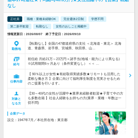
なし
正社員
職種・業種未経験OK
完全週休2日制
学歴不問
第二新卒歓迎
転勤なし
女性のおしごと掲載中
情報更新日：2026/08/07 終了予定日：2026/09/10
【転勤なし】全国の47都道府県の支社 ＜北海道・東北＞ 北海
道、青森県、岩手県、宮城県、秋田県、山…
勤務地
初任給 月給21万～23万円＋諸手当(地域・能力により異なる)
※試用期間6ヶ月あり（条件変更なし） ＜＜ …
給与
【 90％以上が女性★有給取得実績多数★リモートも活用した
柔軟な働き方 】企業に向けて福利厚生制度を充実させるため
仕事内容
のご提案を行います。
【30～40代の女性が活躍中★業界未経験者歓迎★子育て中の方
も多数在籍 】社会人経験をお持ちの方(業界・業種・年数は一
対象と
切不問)
なる方
企業データ
設立：1947年7月／本社所在地：東京都