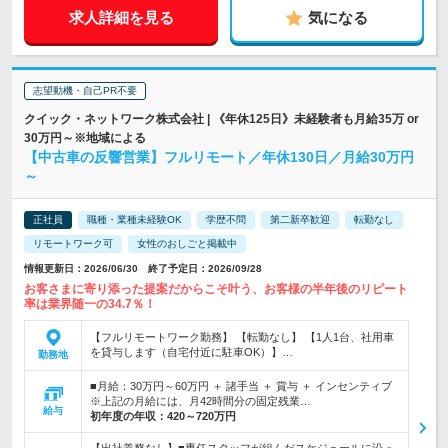
求人詳細を見る
気になる
志望動機・自己PR不要
クイック・ネットワーク株式会社 | 《年休125日》未経験者も月給35万 or
30万円～※地域による
【中古車の反響営業】フルリモート／年休130日／月給30万円
～
正社員
職種・業種未経験OK
学歴不問
第二新卒歓迎
転勤なし
リモートワーク可
女性のおしごと掲載中
情報更新日：2026/06/30 終了予定日：2026/09/28
お客さまに寄り添った提案だからこそ叶う、お客様の半年後のリピート
率は業界随一の34.7％！
【フルリモートワーク勤務】 【転勤なし】 【1人1台、社用車
を貸与します（自宅付近に駐車OK）】…
勤務地
■月給：30万円～60万円 ＋ 諸手当 ＋ 賞与 ＋ インセンティブ
※上記の月給には、月42時間分の固定残業…
給与
初年度の年収：
420～720万円