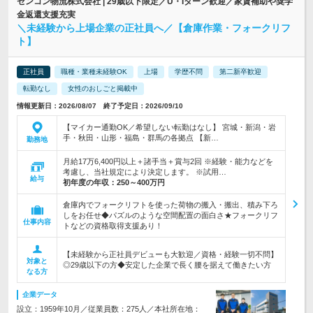
センコン物流株式会社 | 29歳以下限定／U・Iターン歓迎／家賃補助や奨学
金返還支援充実
＼未経験から上場企業の正社員へ／【倉庫作業・フォークリフ
ト】
正社員
職種・業種未経験OK
上場
学歴不問
第二新卒歓迎
転勤なし
女性のおしごと掲載中
情報更新日：2026/08/07 終了予定日：2026/09/10
【マイカー通勤OK／希望しない転勤はなし】 宮城・新潟・岩
手・秋田・山形・福島・群馬の各拠点 【新…
勤務地
月給17万6,400円以上＋諸手当＋賞与2回 ※経験・能力などを
考慮し、当社規定により決定します。 ※試用…
給与
初年度の年収：
250～400万円
倉庫内でフォークリフトを使った荷物の搬入・搬出、積み下ろ
しをお任せ◆パズルのような空間配置の面白さ★フォークリフ
仕事内容
トなどの資格取得支援あり！
【未経験から正社員デビューも大歓迎／資格・経験一切不問】
対象と
◎29歳以下の方◆安定した企業で長く腰を据えて働きたい方
なる方
企業データ
設立：1959年10月／従業員数：275人／本社所在地：