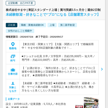
志望動機・自己PR不要
株式会社やまや | 東証スタンダード上場｜賞与実績3.5ヶ月分｜週休2日制
未経験歓迎－好きなことで“プロ”になる【店舗運営スタッフ】
正社員
職種・業種未経験OK
上場
第二新卒歓迎
女性のおしごと掲載中
情報更新日：2026/07/24 終了予定日：2026/09/17
【東京23区・関東エリア】【大阪・関西エリア】で積極採用
中！ やまや全356店舗対象の募集です！…
勤務地
■ナショナル社員 大卒／大学院卒：月給235,000円～ 短大卒／
専門卒：月給215,000円～ 高卒：月給205,00…
給与
【「お酒が好き」「海外が好き」など、好きなことでプロに】
接客や発注業務など店舗運営業務からスタートし、店長を目指
仕事内容
せます。★資格取得もサポート
【未経験・第二新卒歓迎】■未経験者：35歳以下 経験者：小
売・サービス業の経験 ※高卒以上 ★お酒が好きな方、働き
対象と
方をもっと良くしたい方を歓迎
なる方
企業データ
設立：1970年11月／従業員数：5,723人／本社所在
地：宮城県 大阪府