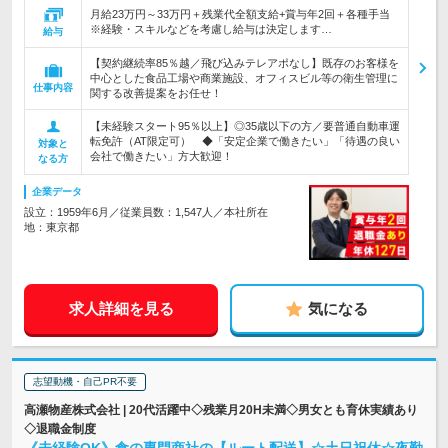
月給23万円～33万円＋残業代全額支給+賞与年2回＋各種手当
※経験・スキルなどを考慮し給与は決定します…
給与
【契約継続率85％越／飛び込みテレアポなし】既存のお客様を
中心とした食品工場や商業施設、オフィスビル等の衛生管理に
仕事内容
関する改善提案をお任せ！
【未経験スタート95％以上】◎35歳以下の方／要普通自動車運
転免許（AT限定可） ◆「安定企業で働きたい」「待遇の良い
対象と
会社で働きたい」方大歓迎！
なる方
企業データ
設立：1959年6月／従業員数：1,547人／本社所在
地：東京都
求人詳細を見る
気になる
志望動機・自己PR不要
高瀬物産株式会社 | 20代活躍中◇残業月20H未満◇男女とも育休実績あり
◇退職金制度