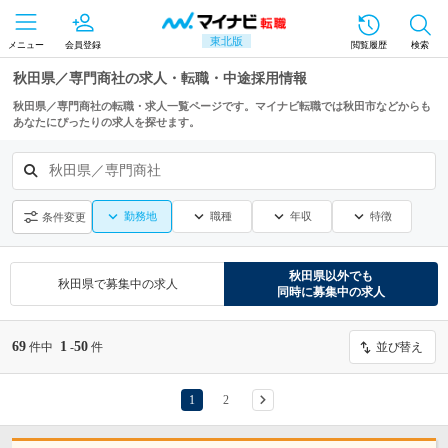
東北版
メニュー
会員登録
閲覧履歴
検索
秋田県／専門商社の求人・転職・中途採用情報
秋田県／専門商社の転職・求人一覧ページです。マイナビ転職では秋田市などからも
あなたにぴったりの求人を探せます。
秋田県／専門商社
勤務地
職種
年収
特徴
条件変更
秋田県
以外でも
秋田県
で募集中の求人
同時に募集中の求人
69
1
50
件中
-
件
並び替え
1
2