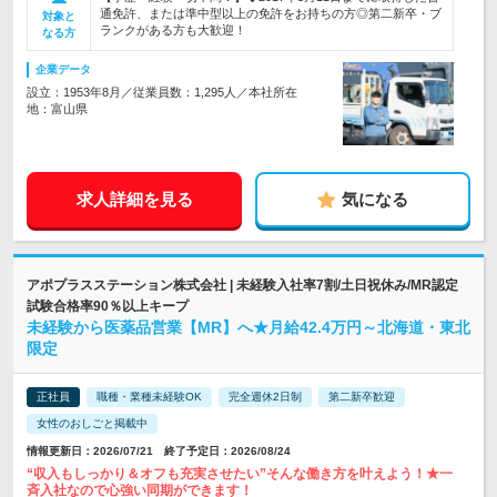
通免許、または準中型以上の免許をお持ちの方◎第二新卒・ブ
対象と
ランクがある方も大歓迎！
なる方
企業データ
設立：1953年8月／従業員数：1,295人／本社所在
地：富山県
求人詳細を見る
気になる
アポプラスステーション株式会社 | 未経験入社率7割/土日祝休み/MR認定
試験合格率90％以上キープ
未経験から医薬品営業【MR】へ★月給42.4万円～北海道・東北
限定
正社員
職種・業種未経験OK
完全週休2日制
第二新卒歓迎
女性のおしごと掲載中
情報更新日：2026/07/21 終了予定日：2026/08/24
“収入もしっかり＆オフも充実させたい”そんな働き方を叶えよう！★一
斉入社なので心強い同期ができます！