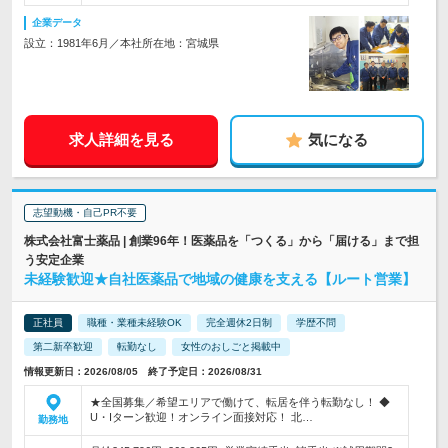
企業データ
設立：1981年6月／本社所在地：宮城県
求人詳細を見る
気になる
志望動機・自己PR不要
株式会社富士薬品 | 創業96年！医薬品を「つくる」から「届ける」まで担
う安定企業
未経験歓迎★自社医薬品で地域の健康を支える【ルート営業】
正社員
職種・業種未経験OK
完全週休2日制
学歴不問
第二新卒歓迎
転勤なし
女性のおしごと掲載中
情報更新日：2026/08/05 終了予定日：2026/08/31
★全国募集／希望エリアで働けて、転居を伴う転勤なし！ ◆
U・Iターン歓迎！オンライン面接対応！ 北…
勤務地