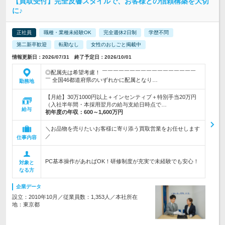
【買取受付】完全反響スタイルで、お客様との信頼構築を大切
に♪
正社員
職種・業種未経験OK
完全週休2日制
学歴不問
第二新卒歓迎
転勤なし
女性のおしごと掲載中
情報更新日：2026/07/31 終了予定日：2026/10/01
◎配属先は希望考慮！ ￣￣￣￣￣￣￣￣￣￣￣￣￣￣￣￣￣
￣ 全国46都道府県のいずれかに配属となり…
勤務地
【月給】30万1000円以上＋インセンティブ＋特別手当20万円
（入社半年間・本採用翌月の給与支給日時点で…
給与
初年度の年収：
600～1,600万円
＼お品物を売りたいお客様に寄り添う買取営業をお任せします
／
仕事内容
PC基本操作があればOK！研修制度が充実で未経験でも安心！
対象と
なる方
企業データ
設立：2010年10月／従業員数：1,353人／本社所在
地：東京都