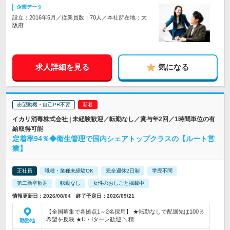
企業データ
設立：2016年5月／従業員数：70人／本社所在地：大
阪府
求人詳細を見る
気になる
志望動機・自己PR不要
イカリ消毒株式会社 | 未経験歓迎／転勤なし／賞与年2回／1時間単位の有
給取得可能
定着率94％◆衛生管理で国内シェアトップクラスの【ルート営
業】
正社員
職種・業種未経験OK
完全週休2日制
学歴不問
第二新卒歓迎
転勤なし
女性のおしごと掲載中
情報更新日：2026/08/04 終了予定日：2026/09/21
【全国募集で各拠点1～2名採用】 ★転勤なしで配属先は100％
希望を反映 ★U・Iターン歓迎 ＼積…
勤務地