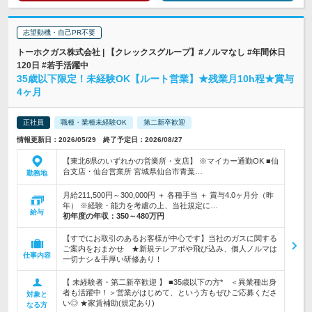
志望動機・自己PR不要
トーホクガス株式会社 | 【クレックスグループ】#ノルマなし #年間休日
120日 #若手活躍中
35歳以下限定！未経験OK【ルート営業】★残業月10h程★賞与
4ヶ月
正社員
職種・業種未経験OK
第二新卒歓迎
情報更新日：2026/05/29 終了予定日：2026/08/27
【東北6県のいずれかの営業所・支店】 ※マイカー通勤OK ■仙
台支店・仙台営業所 宮城県仙台市青葉…
勤務地
月給211,500円～300,000円 ＋ 各種手当 ＋ 賞与4.0ヶ月分（昨
年） ※経験・能力を考慮の上、当社規定に…
給与
初年度の年収：
350～480万円
【すでにお取引のあるお客様が中心です】当社のガスに関する
ご案内をおまかせ ★新規テレアポや飛び込み、個人ノルマは
仕事内容
一切ナシ＆手厚い研修あり！
【 未経験者・第二新卒歓迎 】 ■35歳以下の方* ＜異業種出身
者も活躍中！＞営業がはじめて、という方もぜひご応募くださ
対象と
い◎ ★家賃補助(規定あり)
なる方