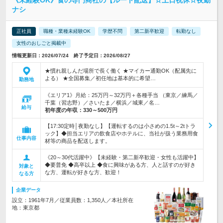
《未経験OK》食の専門商社の【ルート配送】☆土日祝休☆夜勤
ナシ
正社員
職種・業種未経験OK
学歴不問
第二新卒歓迎
転勤なし
女性のおしごと掲載中
情報更新日：2026/07/24 終了予定日：2026/08/27
★慣れ親しんだ場所で長く働く ★マイカー通勤OK（配属先に
よる） ★全国募集／初任地は基本的に希望…
勤務地
《エリア1》月給：25万円～32万円＋各種手当 （東京／練馬／
千葉（習志野）／さいたま／横浜／城東／名…
給与
初年度の年収：
330～500万円
【17:30定時│夜勤なし】【運転するのは小さめの1.5t～2tトラ
ック】◆担当エリアの飲食店やホテルに、当社が扱う業務用食
仕事内容
材等の商品を配送します。
《20～30代活躍中》【未経験・第二新卒歓迎・女性も活躍中】
◆要普免 ◆高卒以上 ◆食に興味がある方、人と話すのが好き
対象と
な方、運転が好きな方、歓迎！
なる方
企業データ
設立：1961年7月／従業員数：1,350人／本社所在
地：東京都