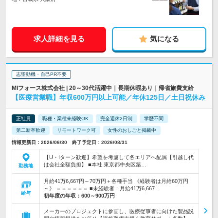
求人詳細を見る
気になる
志望動機・自己PR不要
MIフォース株式会社 | 20～30代活躍中｜長期休暇あり｜帰省旅費支給
【医療営業職】年収600万円以上可能／年休125日／土日祝休み
正社員
職種・業種未経験OK
完全週休2日制
学歴不問
第二新卒歓迎
リモートワーク可
女性のおしごと掲載中
情報更新日：2026/06/30 終了予定日：2026/08/31
【U・Iターン歓迎】希望を考慮して各エリアへ配属【引越し代
は会社全額負担】 ■本社 東京都中央区築…
勤務地
月給41万6,667円～70万円＋各種手当 《経験者は月給60万円
～》 ＝＝＝＝＝＝ ■未経験者：月給41万6,667…
給与
初年度の年収：
600～900万円
メーカーのプロジェクトに参画し、医療従事者に向けた製品説