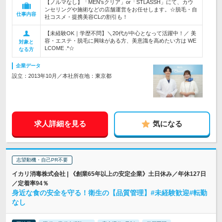
【ノルマなし】「MEN'sクリア」or「STLASSH」にて、カウ
ンセリングや施術などの店舗運営をお任せします。☆脱毛・自
仕事内容
社コスメ・提携美容CLの割引も！
【未経験OK｜学歴不問】＼20代が中心となって活躍中！／ 美
容・エステ・脱毛に興味がある方、美意識を高めたい方は WE
対象と
LCOME .*☆
なる方
企業データ
設立：2013年10月／本社所在地：東京都
求人詳細を見る
気になる
志望動機・自己PR不要
イカリ消毒株式会社 | 《創業65年以上の安定企業》土日休み／年休127日
／定着率94％
身近な食の安全を守る！衛生の【品質管理】#未経験歓迎#転勤
なし