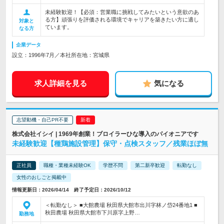
未経験歓迎！【必須：営業職に挑戦してみたいという意欲のあ
る方】頑張りを評価される環境でキャリアを築きたい方に適し
対象と
ています。
なる方
企業データ
設立：1996年7月／本社所在地：宮城県
求人詳細を見る
気になる
志望動機・自己PR不要
株式会社イシイ | 1969年創業！ブロイラーひな導入のパイオニアです
未経験歓迎【種鶏施設管理】保守・点検スタッフ／残業ほぼ無
正社員
職種・業種未経験OK
学歴不問
第二新卒歓迎
転勤なし
女性のおしごと掲載中
情報更新日：2026/04/14 終了予定日：2026/10/12
＜転勤なし＞ ■大館農場 秋田県大館市出川字林ノ岱24番地1 ■
秋田農場 秋田県大館市下川原字上野…
勤務地