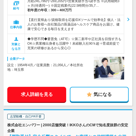
月給245,796円~269,205円+営業実績手当+諸手当 ※試用期間3
ヶ月(待遇同一) ※固定残業代(22.5時間分/35,7…
給与
初年度の年収：
300～400万円
【直行直帰あり/資格取得を応援/DXツールで効率化】個人・法
人のお客様へ自社製品の医薬品&ヘルスケア商品をお届け。健
仕事内容
康で安心できる毎日を支えます
◆学歴不問◆要普免（AT可）☆第二新卒や正社員を目指す方も
OK☆異業種出身者も活躍中！未経験入社90％超⇒育成前提で
対象と
充実の研修があるから安心◎
なる方
企業データ
設立：1954年4月／従業員数：21,056人／本社所在
地：埼玉県
求人詳細を見る
気になる
志望動機・自己PR不要
株式会社エンパワー | 2000店舗突破！IKKOさんのCMで知名度抜群の安定
企業