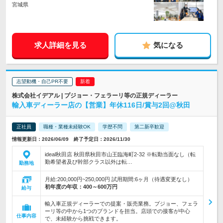
宮城県
求人詳細を見る
気になる
志望動機・自己PR不要
株式会社イデアル | プジョー・フェラーリ等の正規ディーラー
輸入車ディーラー店の【営業】年休116日/賞与2回@秋田
正社員
職種・業種未経験OK
学歴不問
第二新卒歓迎
情報更新日：2026/06/09 終了予定日：2026/11/30
ideal秋田店 秋田県秋田市山王臨海町2-32 ※転勤当面なし（転
勤希望者及び幹部クラス以外は転…
勤務地
月給:200,000円~250,000円 試用期間:6ヶ月（待遇変更なし）
初年度の年収：
400～600万円
給与
輸入車正規ディーラーでの提案・販売業務。プジョー、フェラ
ーリ等の中から1つのブランドを担当。店頭での接客が中心
仕事内容
で、未経験から挑戦できます。