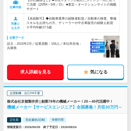
【出社義務なし】■専任スタッフが組んだスケジュールに沿っ
て活躍（訪問4～5件／日） ■査定～オークションサイトの掲載
仕事内容
サポート
【未経験可】◆自動車業界の経験者歓迎／自動車の検査、整備
スキルをお持ちの方、ディーラーや中古車販売の経験も歓迎
対象と
※平均年齢27.5歳
なる方
企業データ
設立：2015年2月／従業員数：156人／本社所在地：
兵庫県
求人詳細を見る
気になる
志望動機・自己PR不要
株式会社京都製作所 | 創業78年の機械メーカー！20～40代活躍中！
機械メーカー【サービスエンジニア】全国募集！月収30万円～
正社員
完全週休2日制
学歴不問
情報更新日：2026/06/30 終了予定日：2026/08/24