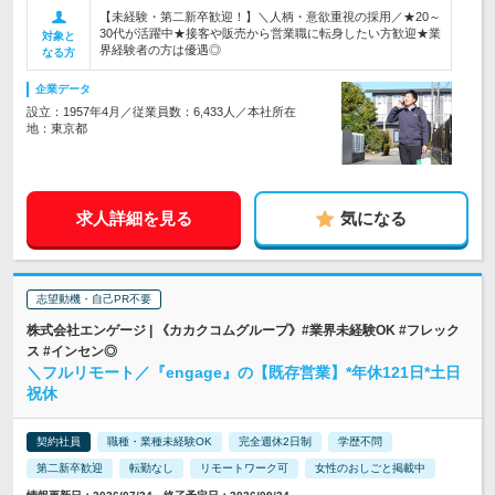
【未経験・第二新卒歓迎！】＼人柄・意欲重視の採用／★20～
30代が活躍中★接客や販売から営業職に転身したい方歓迎★業
対象と
界経験者の方は優遇◎
なる方
企業データ
設立：1957年4月／従業員数：6,433人／本社所在
地：東京都
求人詳細を見る
気になる
志望動機・自己PR不要
株式会社エンゲージ | 《カカクコムグループ》#業界未経験OK #フレック
ス #インセン◎
＼フルリモート／『engage』の【既存営業】*年休121日*土日
祝休
契約社員
職種・業種未経験OK
完全週休2日制
学歴不問
第二新卒歓迎
転勤なし
リモートワーク可
女性のおしごと掲載中