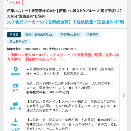
あと3日
伊藤ハムミート販売東株式会社 | 伊藤ハム米久HDグループ*賞与実績4.49
カ月分*退職金有*社宅有
大手食品メーカーの【営業総合職】未経験歓迎＊完全週休2日制
正社員
職種・業種未経験OK
完全週休2日制
学歴不問
第二新卒歓迎
情報更新日：2026/05/19 終了予定日：2026/08/10
＼伊藤ハム米久ホールディングスグループの安定基盤で活躍／充実の教
育体制で、未経験でも安心スタート！
★希望勤務地を考慮します ★一部マイカー通勤可（駐車場完
備） ★U・Iターン歓迎 ・札幌営業所 北…
勤務地
月給：21万990円～31万6420円+賞与年2回 （入社時の年齢・
スキル、勤務地などによる） ■エリア内転勤コ…
給与
初年度の年収：
340～520万円
【既存のお客様メイン】スーパーや精肉店、焼肉店など既存の
お客様先を訪問し、お肉の納品や提案を担当いただきます。★
仕事内容
独実の充実教育プログラムあり
【未経験・第二新卒歓迎／学歴不問／人柄重視】◆39歳以下の
方◆要普免（AT限定可）◎「食・お肉が好き」「食を支える仕
対象と
事がしたい」そんな方大歓迎！
なる方