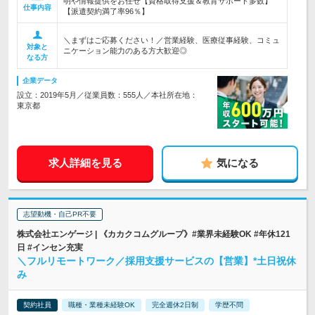
明や情報提供をお任せ【資格取得支援＆教育サポート多数】
仕事内容
【派遣契約満了率96％】
＼まずはご応募ください！／営業経験、医療従事経験、コミュ
対象と
ニケーション能力のある方大歓迎◎
なる方
企業データ
設立：2019年5月／従業員数：555人／本社所在地：
東京都
求人詳細を見る
気になる
志望動機・自己PR不要
株式会社エンゲージ | 《カカクコムグループ》#業界未経験OK #年休121
日 #インセン充実
＼フルリモートワーク／採用支援サービスの【営業】*土日祝休
み
契約社員
職種・業種未経験OK
完全週休2日制
学歴不問