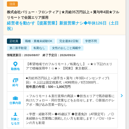
株式会社バリュー・フロンティア | ★月給35万円以上＋賞与年4回★フル
リモートで全国エリア採用
経営者を動かす【提案営業】新規営業ナシ◆年休126日（土日
祝）
正社員
職種・業種未経験OK
完全週休2日制
学歴不問
第二新卒歓迎
転勤なし
女性のおしごと掲載中
情報更新日：2026/08/07 終了予定日：2026/09/24
【希望地域でのフルリモート／転勤なし】 ＜★☆下記のエリ
アで積極採用中！☆★＞ 【関東】 東京都区…
勤務地
■月給35万円以上＋諸手当＋賞与（年3回+インセンティブ1
回） ※上記は固定残業代（40時間分／8万3300円…
給与
初年度の年収：
500～1,000万円
＜フルリモート＆直行直帰の商談＞◆担当エリアで既存顧客に
向けたフォロー・同行営業などをお任せします。◎新規のテレ
仕事内容
アポ・飛び込み営業一切なし
＜学歴・経験不問＞◆45歳以下 ◆普通免許（AT限定可） ／◎
未経験から営業職に挑戦したい方も歓迎します！／◎U・Iター
対象と
ンの方も歓迎
なる方