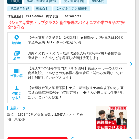
正社員
職種・業種未経験OK
完全週休2日制
学歴不問
第二新卒歓迎
転勤なし
女性のおしごと掲載中
情報更新日：2026/08/04 終了予定日：2026/09/21
《シェアは業界トップクラス》衛生管理のパイオニア企業で食品の“安
全”を守る
【全国募集で各拠点1～2名採用】 ★転勤なしで配属先は100％
希望を反映 ★U・Iターン歓迎 ＼積…
勤務地
月給23万円～33万円＋残業代全額支給+賞与年2回＋各種手当
※経験・スキルなどを考慮し給与は決定します…
給与
【最大3年の研修で専門スキルを獲得】食品メーカーの工場や
商業施設、ビルなどのお客様の衛生管理に関わるお困りごとに
仕事内容
対し対応していただきます！
【未経験歓迎／学歴不問】★第二新卒歓迎★35歳以下の方／要
普通自動車運転免許（AT限定可） ◆「人の役に立つ仕事がし
対象と
たい」という方歓迎！
なる方
企業データ
設立：1959年6月／従業員数：1,547人／本社所在
地：東京都