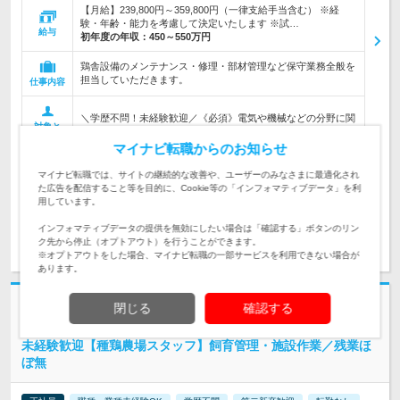
【月給】239,800円～359,800円（一律支給手当含む） ※経
験・年齢・能力を考慮して決定いたします ※試…
給与
初年度の年収：
450～550万円
鶏舎設備のメンテナンス・修理・部材管理など保守業務全般を
担当していただきます。
仕事内容
＼学歴不問！未経験歓迎／《必須》電気や機械などの分野に関
対象と
する知識、または実務経験をお持ちの方
なる方
マイナビ転職からのお知らせ
企業データ
マイナビ転職では、サイトの継続的な改善や、ユーザーのみなさまに最適化され
設立：1969年7月／本社所在地：徳島県
た広告を配信すること等を目的に、Cookie等の「インフォマティブデータ」を利
用しています。
インフォマティブデータの提供を無効にしたい場合は「確認する」ボタンのリン
求人詳細を見る
気になる
ク先から停止（オプトアウト）を行うことができます。
※オプトアウトをした場合、マイナビ転職の一部サービスを利用できない場合が
あります。
志望動機・自己PR不要
閉じる
確認する
株式会社イシイ | 1969年創業！ブロイラーひな導入のパイオニアです
未経験歓迎【種鶏農場スタッフ】飼育管理・施設作業／残業ほ
ぼ無