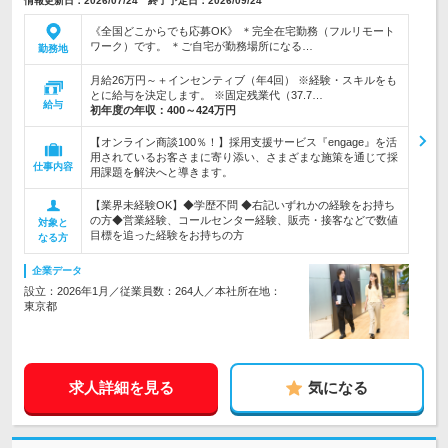
情報更新日：2026/07/24 終了予定日：2026/09/24
《全国どこからでも応募OK》 ＊完全在宅勤務（フルリモート
ワーク）です。 ＊ご自宅が勤務場所になる…
勤務地
月給26万円～＋インセンティブ（年4回） ※経験・スキルをも
とに給与を決定します。 ※固定残業代（37.7…
給与
初年度の年収：
400～424万円
【オンライン商談100％！】採用支援サービス『engage』を活
用されているお客さまに寄り添い、さまざまな施策を通じて採
仕事内容
用課題を解決へと導きます。
【業界未経験OK】◆学歴不問 ◆右記いずれかの経験をお持ち
の方◆営業経験、コールセンター経験、販売・接客などで数値
対象と
目標を追った経験をお持ちの方
なる方
企業データ
設立：2026年1月／従業員数：264人／本社所在地：
東京都
求人詳細を見る
気になる