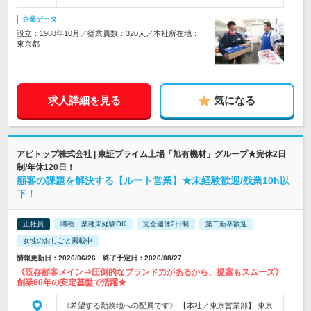
企業データ
設立：1988年10月／従業員数：320人／本社所在地：
東京都
求人詳細を見る
気になる
アビトップ株式会社 | 東証プライム上場「旭有機材」グループ★完休2日
制/年休120日！
顧客の課題を解決する【ルート営業】★未経験歓迎/残業10h以
下！
正社員
職種・業種未経験OK
完全週休2日制
第二新卒歓迎
女性のおしごと掲載中
情報更新日：2026/06/26 終了予定日：2026/08/27
《既存顧客メイン⇒圧倒的なブランド力があるから、提案もスムーズ》
創業60年の安定基盤で活躍★
《希望する勤務地への配属です》 【本社／東京営業部】 東京