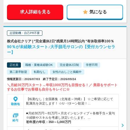
求人詳細を見る
気になる
志望動機・自己PR不要
株式会社クリア | *完全週休2日*残業月14時間以内 *有休取得率100％
90％が未経験スタート♪大手脱毛サロンの【受付カウンセラ
ー】
正社員
職種・業種未経験OK
完全週休2日制
学歴不問
第二新卒歓迎
転勤なし
女性のおしごと掲載中
情報更新日：2026/07/03 終了予定日：2026/09/24
＼月給30万円スタート→年収1000万円も目指せる！／ 美容をサポート
するお仕事でお客様も自分もキレイに☆
【転勤なし｜全国募集（北海道～沖縄）】 ☆ご希望に応じて
配属先を決定します！ ☆U・Iターン歓迎！…
勤務地
■月給30万円～81万円＋月次インセンティブ＋各種手当＋賞与
※経験やスキルを考慮し決定いたします。 …
給与
初年度の年収：
350～1,000万円