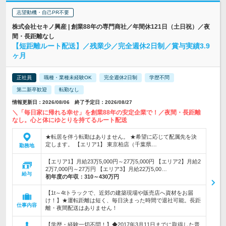
志望動機・自己PR不要
株式会社セキノ興産 | 創業88年の専門商社／年間休121日（土日祝）／夜
間・長距離なし
【短距離ルート配送】／残業少／完全週休2日制／賞与実績3.9
ヶ月
正社員
職種・業種未経験OK
完全週休2日制
学歴不問
第二新卒歓迎
転勤なし
情報更新日：2026/08/06 終了予定日：2026/08/27
＼「毎日家に帰れる幸せ」を創業88年の安定企業で！／夜間・長距離
なし。心と体にゆとりを持てるルート配送
★転居を伴う転勤はありません。 ★希望に応じて配属先を決
定します。 【エリア1】 東京柏店（千葉県…
勤務地
【エリア1】月給23万5,000円～27万5,000円 【エリア2】月給2
2万7,000円～27万円 【エリア3】月給22万5,00…
給与
初年度の年収：
310～430万円
【1t～4tトラックで、近郊の建築現場や販売店へ資材をお届
け！】★運転距離は短く、毎日決まった時間で退社可能。長距
仕事内容
離・夜間配送はありません！
【学歴・経験一切不問！】◆2017年3月11日までに取得した普