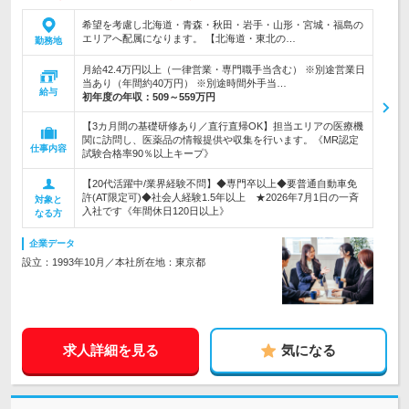
希望を考慮し北海道・青森・秋田・岩手・山形・宮城・福島の
エリアへ配属になります。 【北海道・東北の…
勤務地
月給42.4万円以上（一律営業・専門職手当含む） ※別途営業日
当あり（年間約40万円） ※別途時間外手当…
給与
初年度の年収：
509～559万円
【3カ月間の基礎研修あり／直行直帰OK】担当エリアの医療機
関に訪問し、医薬品の情報提供や収集を行います。《MR認定
仕事内容
試験合格率90％以上キープ》
【20代活躍中/業界経験不問】◆専門卒以上◆要普通自動車免
許(AT限定可)◆社会人経験1.5年以上 ★2026年7月1日の一斉
対象と
入社です《年間休日120日以上》
なる方
企業データ
設立：1993年10月／本社所在地：東京都
求人詳細を見る
気になる