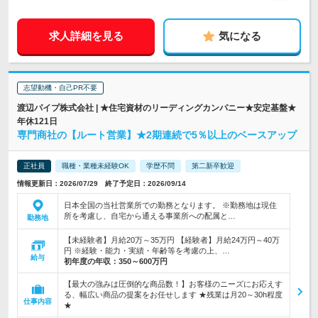
求人詳細を見る
気になる
志望動機・自己PR不要
渡辺パイプ株式会社 | ★住宅資材のリーディングカンパニー★安定基盤★
年休121日
専門商社の【ルート営業】★2期連続で5％以上のベースアップ
正社員
職種・業種未経験OK
学歴不問
第二新卒歓迎
情報更新日：2026/07/29 終了予定日：2026/09/14
日本全国の当社営業所での勤務となります。 ※勤務地は現住
所を考慮し、自宅から通える事業所への配属と…
勤務地
【未経験者】月給20万～35万円 【経験者】月給24万円～40万
円 ※経験・能力・実績・年齢等を考慮の上、…
給与
初年度の年収：
350～600万円
【最大の強みは圧倒的な商品数！】お客様のニーズにお応えす
る、幅広い商品の提案をお任せします ★残業は月20～30h程度
仕事内容
★