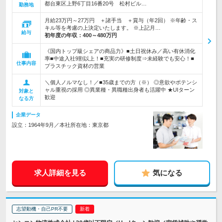
都台東区上野6丁目16番20号 松村ビル…
勤務地
月給23万円～27万円 ＋諸手当 ＋賞与（年2回） ※年齢・ス
キル等を考慮の上決定いたします。 ※上記月…
給与
初年度の年収：
400～480万円
《国内トップ級シェアの商品力》■土日祝休み／高い有休消化
率■中途入社9割以上！■充実の研修制度⇒未経験でも安心！■
仕事内容
プラスチック資材の営業
＼個人ノルマなし！／■35歳までの方（※） ◎意欲やポテンシ
ャル重視の採用 ◎異業種・異職種出身者も活躍中 ★UIターン
対象と
歓迎
なる方
企業データ
設立：1964年9月／本社所在地：東京都
求人詳細を見る
気になる
志望動機・自己PR不要