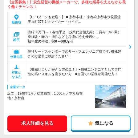
《全国募集！》安定経営の機械メーカーで、多様な業界を支えながら長
く働くチャンス！
【U・Iターンも歓迎！】 ■ 京都本社： 京都府京都市伏見区淀
美豆町377-1 ※マイカー・バイク…
勤務地
月給30万円～ + 各種手当（残業代全額支給）+ 賞与（年2回）
※経験・能力・適性などを考慮のうえ優遇い…
給与
初年度の年収：
500～600万円
弊社サービスセンターでのサービスエンジニア職です♪機械好
きの方是非ご検討ください！
仕事内容
【機械いじりが好きな方必見！】■機械エンジニアとして専門
対象と
性の高いスキルを磨きたい方 ■全国での業務が可能な方！
なる方
企業データ
設立：1948年3月／従業員数：1,050人／本社所在
地：京都府
求人詳細を見る
気になる