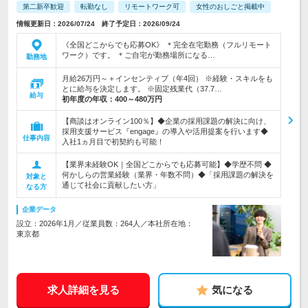
第二新卒歓迎
転勤なし
リモートワーク可
女性のおしごと掲載中
情報更新日：2026/07/24 終了予定日：2026/09/24
《全国どこからでも応募OK》 ＊完全在宅勤務（フルリモート
ワーク）です。 ＊ご自宅が勤務場所になる…
勤務地
月給26万円～＋インセンティブ（年4回） ※経験・スキルをも
とに給与を決定します。 ※固定残業代（37.7…
給与
初年度の年収：
400～480万円
【商談はオンライン100％】◆企業の採用課題の解決に向け、
採用支援サービス『engage』の導入や活用提案を行います◆
仕事内容
入社1ヵ月目で初契約も可能！
【業界未経験OK｜全国どこからでも応募可能】◆学歴不問 ◆
何かしらの営業経験（業界・年数不問）◆「採用課題の解決を
対象と
通じて社会に貢献したい方」
なる方
企業データ
設立：2026年1月／従業員数：264人／本社所在地：
東京都
求人詳細を見る
気になる