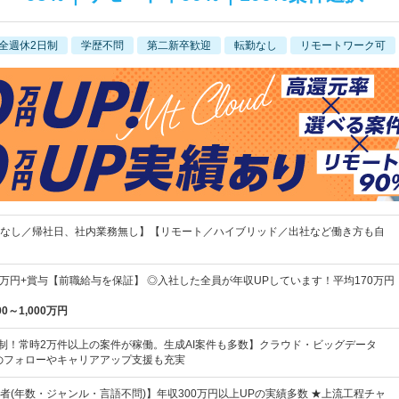
全週休2日制
学歴不問
第二新卒歓迎
転勤なし
リモートワーク可
なし／帰社日、社内業務無し】【リモート／ハイブリッド／出社など働き方も自
20万円+賞与【前職給与を保証】 ◎入社した全員が年収UPしています！平均170万円
00～1,000万円
択制！常時2万件以上の案件が稼働。生成AI案件も多数】クラウド・ビッグデータ
後のフォローやキャリアアップ支援も充実
者(年数・ジャンル・言語不問)】年収300万円以上UPの実績多数 ★上流工程チャ