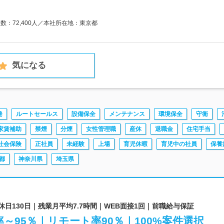
員数：72,400人／本社所在地：東京都
気になる
発
ルートセールス
設備保全
メンテナンス
環境保全
守衛
家賃補助
禁煙
分煙
女性管理職
産休
退職金
住宅手当
社会保険
正社員
未経験
上場
育児休暇
育児中の社員
保養
都
神奈川県
埼玉県
休日130日｜残業月平均7.7時間｜WEB面接1回｜前職給与保証
～95％｜リモート率90％｜100%案件選択