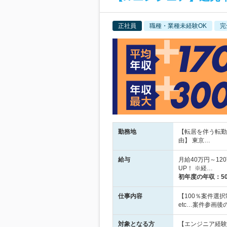
正社員
職種・業種未経験OK
完
勤務地
【転居を伴う転勤
由】 東京…
給与
月給40万円～1
UP！ ※経…
初年度の年収：
5
仕事内容
【100％案件選
etc…案件参画
対象となる方
【エンジニア経験