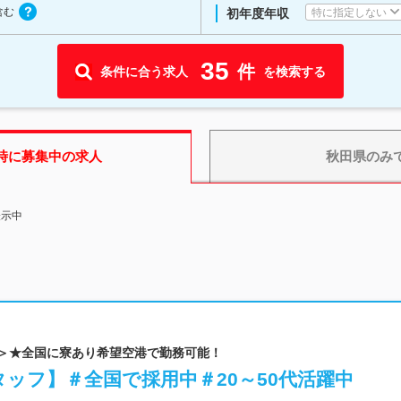
含む
特に指定しない
初年度年収
35
件
条件に合う求人
を検索する
時に募集中の求人
秋田県
のみ
表示中
プ＞★全国に寮あり希望空港で勤務可能！
ッフ】＃全国で採用中＃20～50代活躍中