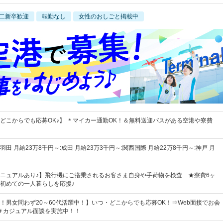
二新卒歓迎
転勤なし
女性のおしごと掲載中
どこからでも応募OK♪】 ＊マイカー通勤OK！＆無料送迎バスがある空港や寮費
羽田 月給23万8千円～:成田 月給23万3千円～:関西国際 月給22万8千円～:神戸 月
ニュアルあり♪】飛行機にご搭乗されるお客さま自身や手荷物を検査 ★寮費6ヶ
初めての一人暮らしを応援♪
！男女問わず20～60代活躍中！】いつ・どこからでも応募OK！⇒Web面接でお会
＃カジュアル面談を実施中！！