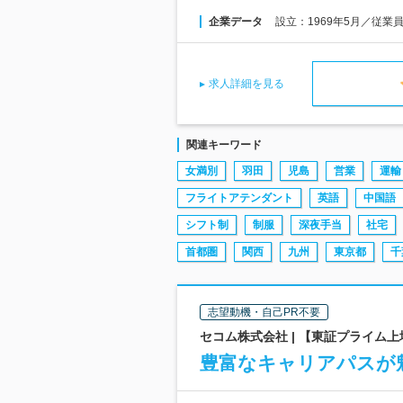
企業データ
設立：1969年5月／従業
求人詳細を見る
関連キーワード
女満別
羽田
児島
営業
運輸
フライトアテンダント
英語
中国語
シフト制
制服
深夜手当
社宅
首都圏
関西
九州
東京都
千
志望動機・自己PR不要
セコム株式会社 | 【東証プライム上
豊富なキャリアパスが