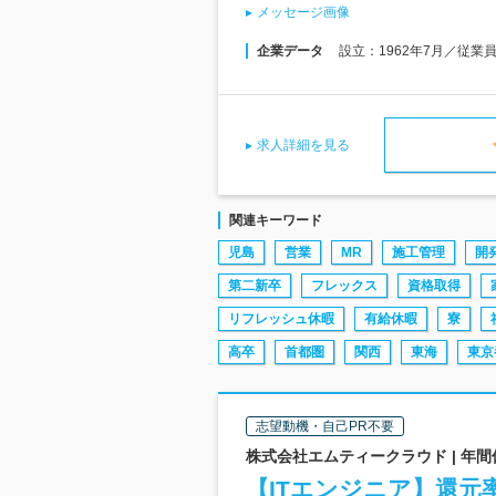
メッセージ画像
企業データ
設立：1962年7月／従業
求人詳細を見る
関連キーワード
児島
営業
MR
施工管理
開
第二新卒
フレックス
資格取得
リフレッシュ休暇
有給休暇
寮
高卒
首都圏
関西
東海
東京
志望動機・自己PR不要
株式会社エムティークラウド | 年間
【ITエンジニア】還元率