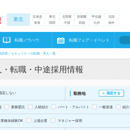
北海道
東北
北関東
首都圏
甲信越
北陸
東北
東海
関西
中国
四国
九州
海外
転職ノウハウ
転職フェア・イベント
秋田県／セキュリティの転職・求人一覧
人・転職・中途採用情報
指定しない
勤務地
指定する
員
業務委託
人材紹介
パート・アルバイト
一般派遣
紹介
業種未経験OK
上場企業
マネジャー採用