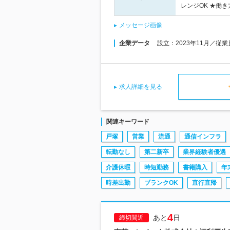
レンジOK ★働
メッセージ画像
企業データ
設立：2023年11月／従
求人詳細を見る
関連キーワード
戸塚
営業
流通
通信インフラ
転勤なし
第二新卒
業界経験者優遇
介護休暇
時短勤務
書籍購入
年
時差出勤
ブランクOK
直行直帰
4
あと
日
締切間近