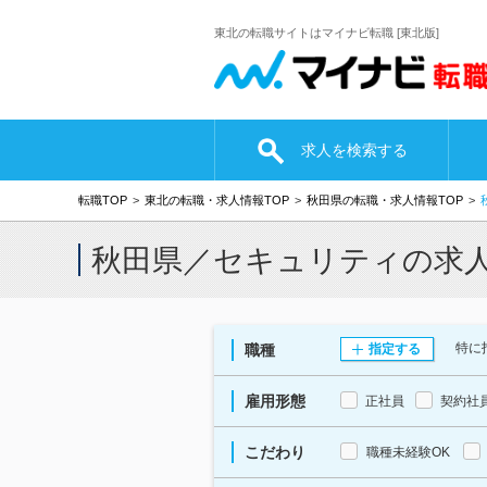
東北の転職サイトはマイナビ転職 [東北版]
求人を検索する
転職TOP
東北の転職・求人情報TOP
秋田県の転職・求人情報TOP
秋田県／セキュリティの求
特に
職種
指定する
雇用形態
正社員
契約社
こだわり
職種未経験OK