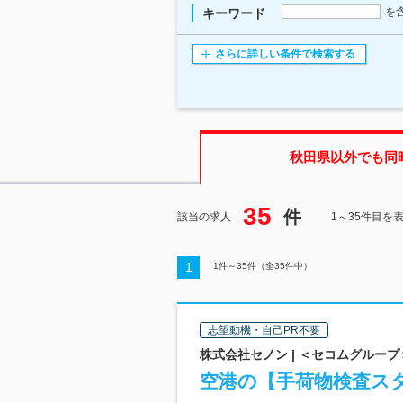
を
キーワード
さらに詳しい条件で検索する
秋田県
以外でも同
35
件
該当の求人
1～35件目を
1
1
件～
35
件（全
35
件中）
志望動機・自己PR不要
株式会社セノン | ＜セコムグルー
空港の【手荷物検査スタ