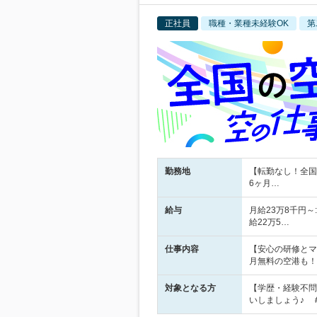
正社員
職種・業種未経験OK
第
勤務地
【転勤なし！全国
6ヶ月…
給与
月給23万8千円～:
給22万5…
仕事内容
【安心の研修とマ
月無料の空港も！
対象となる方
【学歴・経験不問
いしましょう♪ 