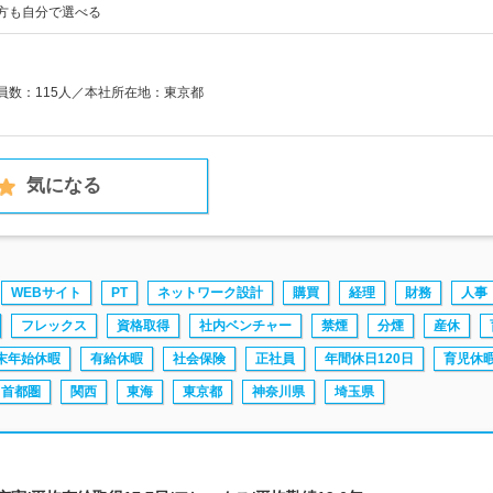
き方も自分で選べる
業員数：115人／本社所在地：東京都
気になる
WEBサイト
PT
ネットワーク設計
購買
経理
財務
人事
フレックス
資格取得
社内ベンチャー
禁煙
分煙
産休
末年始休暇
有給休暇
社会保険
正社員
年間休日120日
育児休
首都圏
関西
東海
東京都
神奈川県
埼玉県