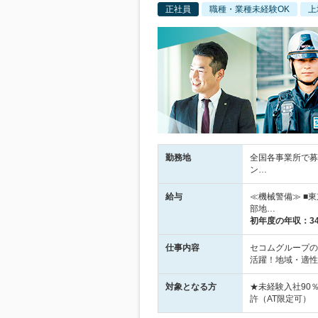
正社員
職種・業種未経験OK
上
勤務地
全国各事業所で募
ン…
給与
≪機械警備≫ ■
部地…
初年度の年収：
3
仕事内容
セコムグループの
活躍！地域・適性
対象となる方
★未経験入社90
許（AT限定可）