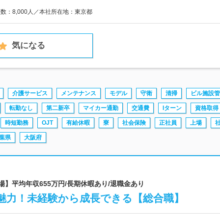
員数：8,000人／本社所在地：東京都
気になる
介護サービス
メンテナンス
モデル
守衛
清掃
ビル施設管
転勤なし
第二新卒
マイカー通勤
交通費
Iターン
資格取得
時短勤務
OJT
有給休暇
寮
社会保険
正社員
上場
葉県
大阪府
場】平均年収655万円/長期休暇あり/退職金あり
魅力！未経験から成長できる【総合職】