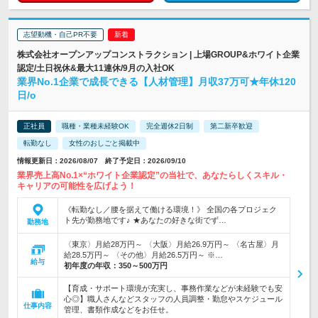
志望動機・自己PR不要
株式会社オープンアップコンストラクション | 上場GROUP&ホワイト企業
認定/土日祝休&最大11連休/9月の入社OK
業界No.1企業で成長できる【人材管理】月収37万可★年休120
日/o
正社員
職種・業種未経験OK
完全週休2日制
第二新卒歓迎
転勤なし
女性のおしごと掲載中
情報更新日：2026/08/07 終了予定日：2026/09/10
業界売上高No.1×“ホワイト企業認定”の当社で、あなたらしくスキル・
キャリアの可能性を広げよう！
《転勤なし／腰を据えて働ける環境！》 全国の各プロジェク
ト先が勤務地です♪ ★あなたの好きな街でず…
勤務地
〈東京〉月給28万円～ 〈大阪〉月給26.9万円～ 〈名古屋〉月
給28.5万円～ 〈その他〉月給26.5万円～ ※…
給与
初年度の年収：
350～500万円
【育成・サポート環境が充実し、事務作業などが未経験でも安
心◎】職人さんなどスタッフの人員調整・勤怠やスケジュール
仕事内容
管理、書類作成などをお任せ。