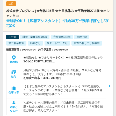
株式会社プログレス | ☆年休125日 ☆土日祝休み ☆平均年齢27.8歳 ☆オシ
ャレ自由
未経験OK！【広報アシスタント】*月給30万~*残業ほぼなし*在
宅OK
正社員
職種・業種未経験OK
完全週休2日制
学歴不問
第二新卒歓迎
転勤なし
リモートワーク可
女性のおしごと掲載中
情報更新日：2026/08/04 終了予定日：2026/10/05
★転勤なし ★フルリモートOK！ ■本社 東京都渋谷区千駄ヶ谷
3-51-10 PORTALPOIN…
勤務地
月給30万円～50万円＋賞与＋諸手当 ※経験、スキルなどを考
慮のうえ、決定します。 ※時間外手当は全額…
給与
初年度の年収：
350～700万円
【まずは先輩のアシスタントからスタート♪】SNSの運用や、
ミーティングのサポート業務などをお任せ！ ＊最大1年の研修
仕事内容
で安心＊広報経験は必要ナシ！
＼ポテンシャル重視の採用！／◎未経験・第二新卒歓迎◎学
歴・社会人経験…ぜんぶ不問です！「SNSが好き」「写真や動
対象と
画が好き」そんなアナタへ！
なる方