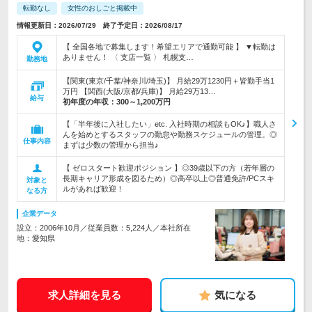
転勤なし
女性のおしごと掲載中
情報更新日：2026/07/29 終了予定日：2026/08/17
【 全国各地で募集します！希望エリアで通勤可能 】 ▼転勤は
ありません！ 〈 支店一覧 〉 札幌支…
勤務地
【関東(東京/千葉/神奈川/埼玉)】 月給29万1230円＋皆勤手当1
万円 【関西(大阪/京都/兵庫)】 月給29万13…
給与
初年度の年収：
300～1,200万円
【「半年後に入社したい」etc. 入社時期の相談もOK♪】職人さ
んを始めとするスタッフの勤怠や勤務スケジュールの管理。◎
仕事内容
まずは少数の管理から担当♪
【 ゼロスタート歓迎ポジション 】◎39歳以下の方（若年層の
長期キャリア形成を図るため）◎高卒以上◎普通免許/PCスキ
対象と
ルがあれば歓迎！
なる方
企業データ
設立：2006年10月／従業員数：5,224人／本社所在
地：愛知県
求人詳細を見る
気になる