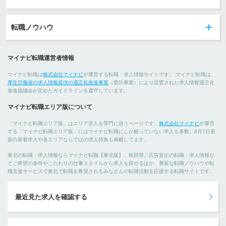
転職ノウハウ
マイナビ転職運営者情報
マイナビ転職は
株式会社マイナビ
が運営する転職・求人情報サイトです。 マイナビ転職は、
厚生労働省の求人情報提供の適正化推進事業
（委託事業）により設置された求人情報適正化
推進協議会が定めたガイドラインを遵守しています。
マイナビ転職エリア版について
「マイナビ転職エリア版」はエリア求人を専門に扱うページです。
株式会社マイナビ
が運営
する「マイナビ転職エリア版」にはマイナビ転職にしか載っていない求人も多数。8月7日更
新の新着求人や各エリアならではの求人特集も掲載してます。
東北の転職・求人情報ならマイナビ転職【東北版】。秋田県／広告宣伝の転職・求人情報な
どご希望の条件やこだわりの仕事スタイルから求人を探せるほか、豊富な転職ノウハウや転
職支援サービスで東北で転職を希望されるみなさんの転職活動を応援する転職サイトです。
最近見た求人を確認する