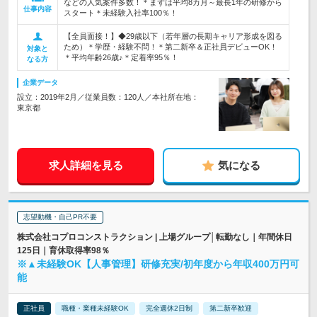
などの人気案件多数！＊まずは平均8カ月～最長1年の研修から
仕事内容
スタート＊未経験入社率100％！
【全員面接！】◆29歳以下（若年層の長期キャリア形成を図る
ため）＊学歴・経験不問！＊第二新卒＆正社員デビューOK！
対象と
＊平均年齢26歳♪＊定着率95％！
なる方
企業データ
設立：2019年2月／従業員数：120人／本社所在地：
東京都
求人詳細を見る
気になる
志望動機・自己PR不要
株式会社コプロコンストラクション | 上場グループ│転勤なし｜年間休日
125日｜育休取得率98％
※▲未経験OK【人事管理】研修充実/初年度から年収400万円可
能
正社員
職種・業種未経験OK
完全週休2日制
第二新卒歓迎