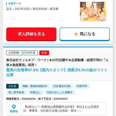
企業データ
設立：2017年10月／本社所在地：東京都
求人詳細を見る
気になる
志望動機・自己PR不要
株式会社ウィルオブ・ワーク | ★20代活躍中★志望動機・経歴不問の『人
柄＆熱意重視』採用！
驚異の定着率97.6%【案内スタッフ】残業月8.5hの超ホワイト
企業
正社員
職種・業種未経験OK
完全週休2日制
学歴不問
第二新卒歓迎
転勤なし
女性のおしごと掲載中
情報更新日：2026/08/04 終了予定日：2026/09/07
【転勤なし*！勤務地は通勤圏内を約束】 本社または全国支
社、事業所、当社取引店舗 (北海道・東北・…
勤務地