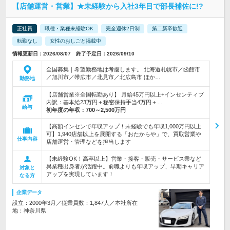
【店舗運営・営業】★未経験から入社3年目で部長補佐に!?
正社員
職種・業種未経験OK
完全週休2日制
第二新卒歓迎
転勤なし
女性のおしごと掲載中
情報更新日：2026/08/07 終了予定日：2026/09/10
全国募集｜希望勤務地は考慮します。 北海道札幌市／函館市
／旭川市／帯広市／北見市／北広島市 ほか…
勤務地
【店舗営業※全国転勤あり】 月給45万円以上+インセンティブ
内訳：基本給23万円＋秘密保持手当4万円＋…
給与
初年度の年収：
700～2,500万円
【高額インセンで年収アップ！未経験でも年収1,000万円以上
可】1,940店舗以上を展開する「おたからや」で、買取営業や
仕事内容
店舗運営・管理などを担当します
【未経験OK！高卒以上】営業・接客・販売・サービス業など
異業種出身者が活躍中。前職よりも年収アップ、早期キャリア
対象と
アップを実現しています！
なる方
企業データ
設立：2000年3月／従業員数：1,847人／本社所在
地：神奈川県