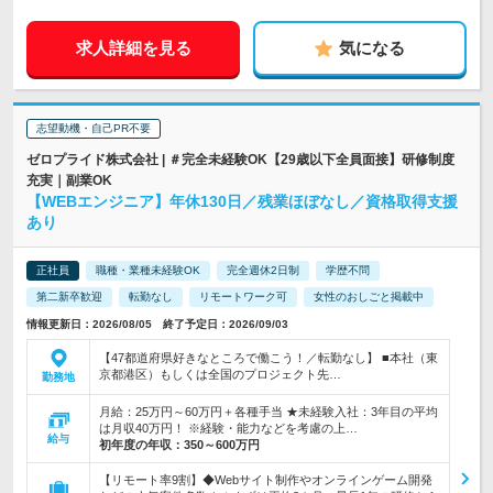
求人詳細を見る
気になる
志望動機・自己PR不要
ゼロプライド株式会社 | ＃完全未経験OK【29歳以下全員面接】研修制度
充実｜副業OK
【WEBエンジニア】年休130日／残業ほぼなし／資格取得支援
あり
正社員
職種・業種未経験OK
完全週休2日制
学歴不問
第二新卒歓迎
転勤なし
リモートワーク可
女性のおしごと掲載中
情報更新日：2026/08/05 終了予定日：2026/09/03
【47都道府県好きなところで働こう！／転勤なし】 ■本社（東
京都港区）もしくは全国のプロジェクト先…
勤務地
月給：25万円～60万円＋各種手当 ★未経験入社：3年目の平均
は月収40万円！ ※経験・能力などを考慮の上…
給与
初年度の年収：
350～600万円
【リモート率9割】◆Webサイト制作やオンラインゲーム開発