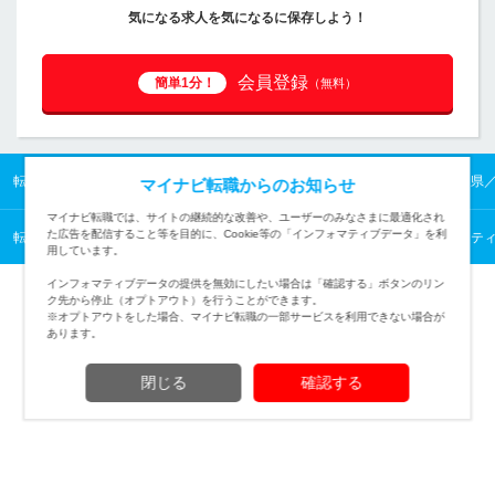
気になる求人を気になるに保存しよう！
会員登録
簡単1分！
（無料）
転職TOP
東北の転職・求人情報TOP
秋田県の転職・求人情報TOP
秋田県
マイナビ転職からのお知らせ
マイナビ転職では、サイトの継続的な改善や、ユーザーのみなさまに最適化され
た広告を配信すること等を目的に、Cookie等の「インフォマティブデータ」を利
転職TOP
企画・経営から探す
企画・経営の転職・求人情報一覧
マーケテ
用しています。
インフォマティブデータの提供を無効にしたい場合は「確認する」ボタンのリン
ク先から停止（オプトアウト）を行うことができます。
※オプトアウトをした場合、マイナビ転職の一部サービスを利用できない場合が
あります。
TOPページへ
閉じる
確認する
(c) Mynavi Corporation