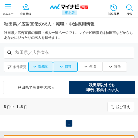
東北版
メニュー
会員登録
閲覧履歴
検索
秋田県／広告宣伝の求人・転職・中途採用情報
秋田県／広告宣伝の転職・求人一覧ページです。マイナビ転職では秋田市などからも
あなたにぴったりの求人を探せます。
秋田県／広告宣伝
勤務地
職種
年収
特徴
条件変更
秋田県
以外でも
秋田県
で募集中の求人
同時に募集中の求人
6
1
6
件中
-
件
並び替え
1