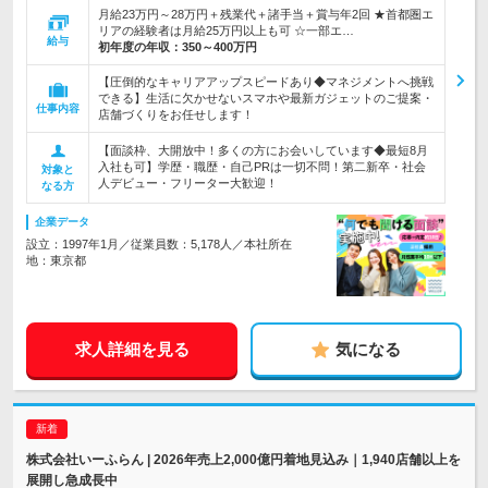
月給23万円～28万円＋残業代＋諸手当＋賞与年2回 ★首都圏エ
リアの経験者は月給25万円以上も可 ☆一部エ…
給与
初年度の年収：
350～400万円
【圧倒的なキャリアアップスピードあり◆マネジメントへ挑戦
できる】生活に欠かせないスマホや最新ガジェットのご提案・
仕事内容
店舗づくりをお任せします！
【面談枠、大開放中！多くの方にお会いしています◆最短8月
入社も可】学歴・職歴・自己PRは一切不問！第二新卒・社会
対象と
人デビュー・フリーター大歓迎！
なる方
企業データ
設立：1997年1月／従業員数：5,178人／本社所在
地：東京都
求人詳細を見る
気になる
株式会社いーふらん | 2026年売上2,000億円着地見込み｜1,940店舗以上を
展開し急成長中