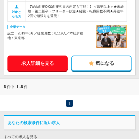
【Web面接OK&面接翌日の内定も可能！】＜高卒以上＞★未経
験・第二新卒・フリーター歓迎★経験・転職回数不問★昇給年
対象と
2回で頑張りを還元！
なる方
企業データ
設立：2019年6月／従業員数：8,119人／本社所在
地：東京都
求人詳細を見る
気になる
6
1
6
件中
-
件
1
あなたの検索条件に近い求人
すべての求人を見る