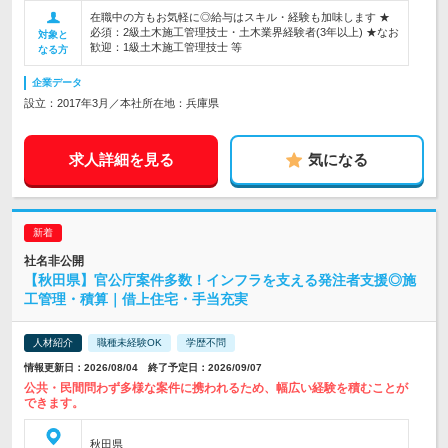
在職中の方もお気軽に◎給与はスキル・経験も加味します ★
必須：2級土木施工管理技士・土木業界経験者(3年以上) ★なお
対象と
歓迎：1級土木施工管理技士 等
なる方
企業データ
設立：2017年3月／本社所在地：兵庫県
求人詳細を見る
気になる
社名非公開
【秋田県】官公庁案件多数！インフラを支える発注者支援◎施
工管理・積算｜借上住宅・手当充実
人材紹介
職種未経験OK
学歴不問
情報更新日：2026/08/04 終了予定日：2026/09/07
公共・民間問わず多様な案件に携われるため、幅広い経験を積むことが
できます。
秋田県