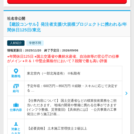
社名非公開
【建設コンサル】発注者支援/大規模プロジェクトに携われる/年
間休日125日/東北
人材紹介
学歴不問
情報更新日：2025/11/20 終了予定日：2026/09/06
●年間休日125日 ●国土交通省や農林水産省、自治体等の官公庁の仕事
がメイン ●Ｒ＆Ｉ中堅企業格付において７段階で最も高い評価
東北管内（一部北海道有） ※転勤有
勤務地
予定年収：600万円～850万円 ※経験・スキルに応じて決定す
る …
給与
【仕事内容について】 国土交通省などの積算技術業務をご担
当いただきます。 地域の開発や整備に携わる仕事ができます
(インフラ整備、災害復旧) 【具体的には】 ・公共事業の工事
仕事内容
発注に伴う施工計画…
【必要資格】 土木施工管理技士２級以上
対象と
なる方