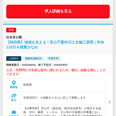
求人詳細を見る
社名非公開
【秋田県】地域を支える！官公庁案件◎土木施工管理｜年休
120日＆残業少なめ
人材紹介
職種未経験OK
学歴不問
情報更新日：2026/08/04 終了予定日：2026/09/07
公共・民間問わず多様な案件に携われるため、幅広い経験を積むことが
できます。
秋田県
勤務地
年収600万～ ※経験やスキルに応じて変動します
給与
【仕事内容】 官公庁（国交省、地方自治体等）が発注する道
路、河川、橋梁、トンネル、ダム等の大規模公共事業におい