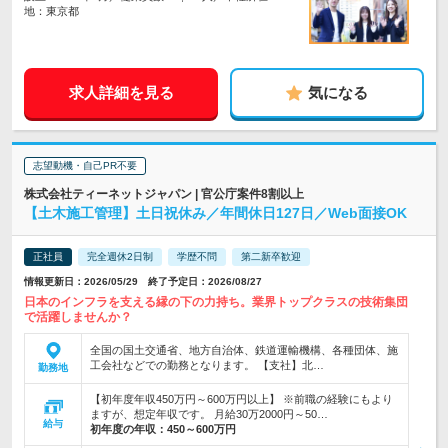
地：東京都
求人詳細を見る
気になる
志望動機・自己PR不要
株式会社ティーネットジャパン | 官公庁案件8割以上
【土木施工管理】土日祝休み／年間休日127日／Web面接OK
正社員
完全週休2日制
学歴不問
第二新卒歓迎
情報更新日：2026/05/29 終了予定日：2026/08/27
日本のインフラを支える縁の下の力持ち。業界トップクラスの技術集団
で活躍しませんか？
全国の国土交通省、地方自治体、鉄道運輸機構、各種団体、施
工会社などでの勤務となります。 【支社】北…
勤務地
【初年度年収450万円～600万円以上】 ※前職の経験にもより
ますが、想定年収です。 月給30万2000円～50…
給与
初年度の年収：
450～600万円