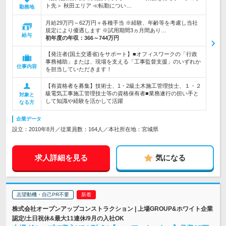
ト先＞ 秋田エリア ≪転勤につい…
勤務地
月給29万円～62万円＋各種手当 ※経験、年齢等を考慮し当社
規定により優遇します ※試用期間3ヵ月間あり…
給与
初年度の年収：
366～744万円
【発注者(国土交通省)をサポート】■オフィスワークの「行政
事務補助」または、現場を支える「工事監督支援」のいずれか
仕事内容
を担当していただきます！
【有資格者を募集】技術士、1・2級土木施工管理技士、１・２
級電気工事施工管理技士等の資格保有者■業務遂行の担い手と
対象と
して知識や経験を活かして活躍
なる方
企業データ
設立：2010年8月／従業員数：164人／本社所在地：宮城県
求人詳細を見る
気になる
志望動機・自己PR不要
株式会社オープンアップコンストラクション | 上場GROUP&ホワイト企業
認定/土日祝休&最大11連休/9月の入社OK