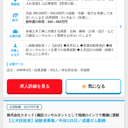
入れ直後】上記事業所 【変更の範…
勤務地
月給 380,000円～500,000円 ※経験・年齢・能力を考慮して決
定いたします 試用期間：3ヶ月あり（待遇に…
給与
初年度の年収：
650～850万円
各種土木工事に付随する調査・点検・解析・計画・設計・など
の建設コンサルタント業務をお任せいたします
仕事内容
＼経験者歓迎！／【必須】◆高卒以上 ◆普通自動車免許 ◆建
設コンサルタント企業での就業経験 ◆土木設計の経験（経験3
対象と
年以上だと尚可）
なる方
企業データ
設立：1946年6月／従業員数：432人／本社所在地：宮城県
求人詳細を見る
気になる
志望動機・自己PR不要
株式会社スタッド | 建設コンサルタントとして地域のインフラ整備に貢献
【土木技術者】経験者募集／年休125日／成瀬ダム勤務