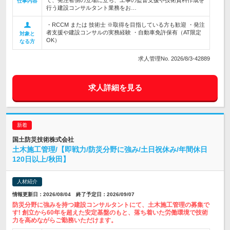
て、発注者側の立場に立ち、工事の監督支援や技術資料作成を
仕事内容
行う建設コンサルタント業務をお…
・RCCM または 技術士 ※取得を目指している方も歓迎 ・発注
者支援や建設コンサルの実務経験 ・自動車免許保有（AT限定
対象と
OK）
なる方
求人管理No. 2026/8/3-42889
求人詳細を見る
国土防災技術株式会社
土木施工管理/【即戦力/防災分野に強み/土日祝休み/年間休日
120日以上/秋田】
人材紹介
情報更新日：2026/08/04 終了予定日：2026/09/07
防災分野に強みを持つ建設コンサルタントにて、土木施工管理の募集で
す! 創立から60年を超えた安定基盤のもと、落ち着いた労働環境で技術
力を高めながらご勤務いただけます。