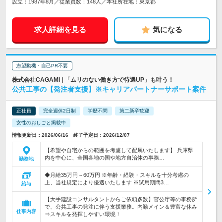
設立：1987年8月／従業員数：148人／本社所在地：東京都
求人詳細を見る
気になる
志望動機・自己PR不要
株式会社CAGAMI | 「ムリのない働き方で待遇UP」も叶う！
公共工事の【発注者支援】※キャリアパートナーサポート案件
正社員
完全週休2日制
学歴不問
第二新卒歓迎
女性のおしごと掲載中
情報更新日：2026/06/16 終了予定日：2026/12/07
【希望や自宅からの範囲を考慮して配属いたします】 兵庫県
内を中心に、全国各地の国や地方自治体の事務…
勤務地
◆月給35万円～60万円 ※年齢・経験・スキルを十分考慮の
上、当社規定により優遇いたします ※試用期間3…
給与
【大手建設コンサルタントからご依頼多数】官公庁等の事務所
で、公共工事の発注に伴う支援業務。内勤メイン＆豊富な休み
仕事内容
⇒スキルを発揮しやすい環境！