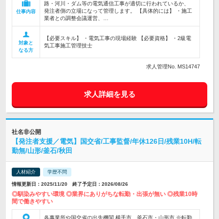
路・河川・ダム等の電気通信工事が適切に行われているか、
発注者側の立場になって管理します。 【具体的には】 ・施工
仕事内容
業者との調整会議運営、…
【必要スキル】 ・電気工事の現場経験 【必要資格】 ・2級電
対象と
気工事施工管理技士
なる方
求人管理No. MS14747
求人詳細を見る
社名非公開
【発注者支援／電気】国交省/工事監督/年休126日/残業10H/転
勤無/山形/釜石/秋田
人材紹介
学歴不問
情報更新日：2025/11/20 終了予定日：2026/08/26
◎馴染みやすい環境 ◎業界にありがちな転勤・出張が無い ◎残業10時
間で働きやすい
各事業所や国交省の出先機関 横手市、釜石市・山形市 ※転勤