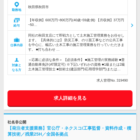
秋田県秋田市
勤務地
【年収例】600万円~800万円(40歳~59歳:例) 【月収例】37万円
~50…
給与
同社の秋田支店にて即戦力として土木施工管理業務をお任せし
ます。 【具体的には】 防災工事、のり面工事などの公共工事
を中心に、幅広い土木工事の施工管理業務を行っていただきま
仕事内容
す。 ■打ち合わせ …
＜応募に必須な条件＞ 【必須条件】 ■施工管理の実務経験 ■普
通自動車免許(AT限定可) ※下記いずれかの資格 ■1級または2級
対象と
土木施工管理技士 ■技術士(建設部門/応用理学部門)または…
なる方
求人管理No. 319490
求人詳細を見る
社名非公開
【発注者支援業務】官公庁・ネクスコ/工事監督・資料作成・積
算技術／残業25H／全国各拠点