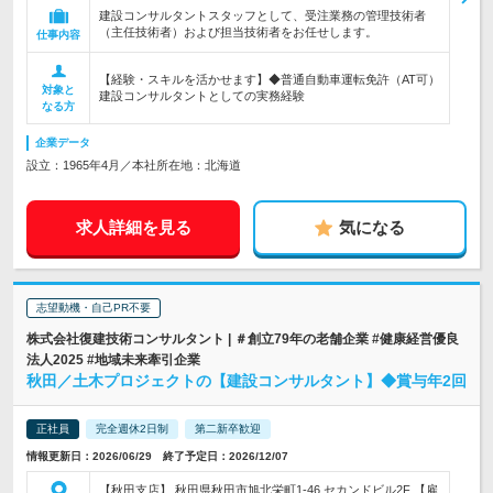
建設コンサルタントスタッフとして、受注業務の管理技術者
（主任技術者）および担当技術者をお任せします。
仕事内容
【経験・スキルを活かせます】◆普通自動車運転免許（AT可）
対象と
建設コンサルタントとしての実務経験
なる方
企業データ
設立：1965年4月／本社所在地：北海道
求人詳細を見る
気になる
志望動機・自己PR不要
株式会社復建技術コンサルタント | ＃創立79年の老舗企業 #健康経営優良
法人2025 #地域未来牽引企業
秋田／土木プロジェクトの【建設コンサルタント】◆賞与年2回
正社員
完全週休2日制
第二新卒歓迎
情報更新日：2026/06/29 終了予定日：2026/12/07
【秋田支店】 秋田県秋田市旭北栄町1-46 セカンドビル2F 【雇