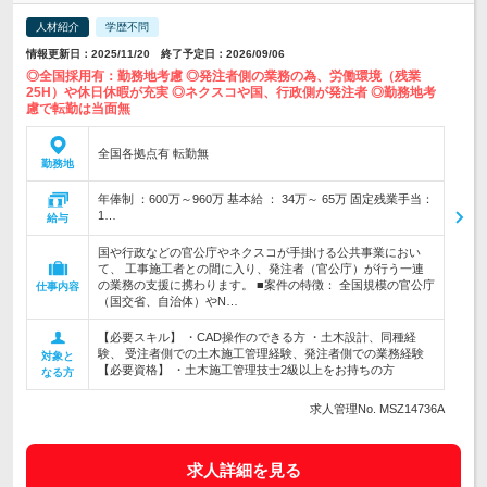
人材紹介
学歴不問
情報更新日：2025/11/20 終了予定日：2026/09/06
◎全国採用有：勤務地考慮 ◎発注者側の業務の為、労働環境（残業
25H）や休日休暇が充実 ◎ネクスコや国、行政側が発注者 ◎勤務地考
慮で転勤は当面無
全国各拠点有 転勤無
勤務地
年俸制 ：600万～960万 基本給 ： 34万～ 65万 固定残業手当：
1…
給与
国や行政などの官公庁やネクスコが手掛ける公共事業におい
て、 工事施工者との間に入り、発注者（官公庁）が行う一連
の業務の支援に携わります。 ■案件の特徴： 全国規模の官公庁
仕事内容
（国交省、自治体）やN…
【必要スキル】 ・CAD操作のできる方 ・土木設計、同種経
験、 受注者側での土木施工管理経験、発注者側での業務経験
対象と
【必要資格】 ・土木施工管理技士2級以上をお持ちの方
なる方
求人管理No. MSZ14736A
求人詳細を見る