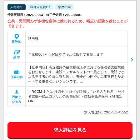
人材紹介
職種未経験OK
学歴不問
情報更新日：2026/08/04 終了予定日：2026/09/07
公共・民間問わず多様な案件に携われるため、幅広い経験を積むことが
できます。
秋田県
勤務地
年収600万～ ※経験やスキルに応じて変動します
給与
【仕事内容】高速道路の耐震補強工事における発注者支援業務
をお任せします。建設コンサルタントの一員として、元請けと
なる発注者の立場に寄り添い、安全かつ円滑な工事進行をサポ
仕事内容
ートする重要なポジションです。…
・RCCM または 技術士 ※取得を目指している方も歓迎 ・発注
者支援や建設コンサルの実務経験 ・自動車免許保有（AT限定
対象と
OK）
なる方
求人管理No. 2026/8/3-45552
求人詳細を見る