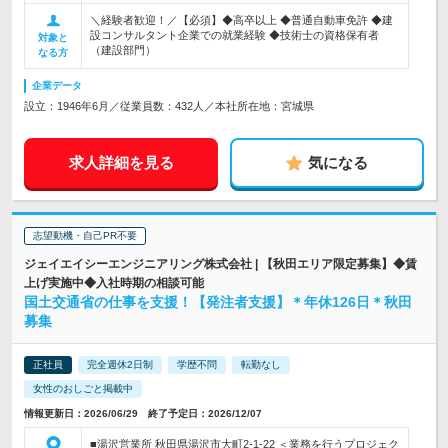
＼経験者歓迎！／【必須】◆高卒以上 ◆普通自動車免許 ◆建
設コンサルタント企業での就業経験 ◆技術士の資格保有者
対象と
（建設部門）
なる方
企業データ
設立：1946年6月／従業員数：432人／本社所在地：宮城県
求人詳細を見る
気になる
志望動機・自己PR不要
ジェイエイシーエンジニアリング株式会社 | 【秋田エリア限定募集】◆賃
上げ実施中◆入社時期の相談可能
国土交通省の仕事を支援！【発注者支援】＊年休126日＊秋田
募集
正社員
完全週休2日制
学歴不問
転勤なし
女性のおしごと掲載中
情報更新日：2026/06/29 終了予定日：2026/12/07
■湯沢営業所 秋田県湯沢市大町2-1-22 ＜業務を行うプロジェク