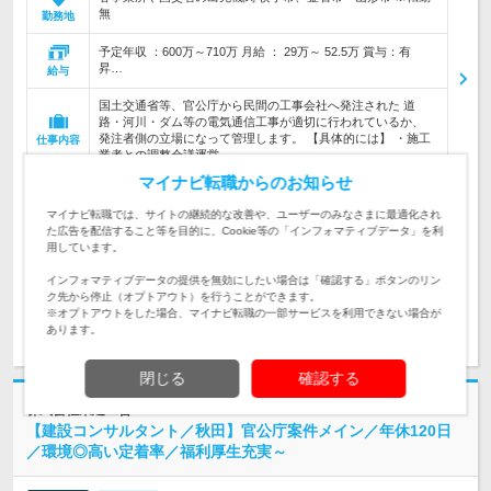
無
勤務地
予定年収 ：600万～710万 月給 ： 29万～ 52.5万 賞与：有
昇…
給与
国土交通省等、官公庁から民間の工事会社へ発注された 道
路・河川・ダム等の電気通信工事が適切に行われているか、
発注者側の立場になって管理します。 【具体的には】 ・施工
仕事内容
業者との調整会議運営、…
マイナビ転職からのお知らせ
【必要スキル】 ・電気工事の現場経験 【必要資格】 ・2級電
対象と
マイナビ転職では、サイトの継続的な改善や、ユーザーのみなさまに最適化され
気工事施工管理技士
なる方
た広告を配信すること等を目的に、Cookie等の「インフォマティブデータ」を利
用しています。
求人管理No. 14747A
インフォマティブデータの提供を無効にしたい場合は「確認する」ボタンのリン
ク先から停止（オプトアウト）を行うことができます。
※オプトアウトをした場合、マイナビ転職の一部サービスを利用できない場合が
求人詳細を見る
あります。
閉じる
確認する
株式会社東建工営
【建設コンサルタント／秋田】官公庁案件メイン／年休120日
／環境◎高い定着率／福利厚生充実～