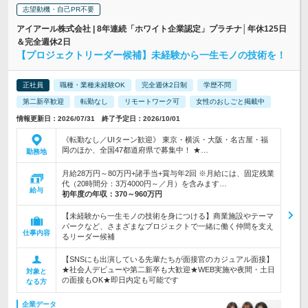
志望動機・自己PR不要
アイアール株式会社 | 8年連続「ホワイト企業認定」プラチナ│年休125日
＆完全週休2日
【プロジェクトリーダー候補】未経験から一生モノの技術を！
正社員
職種・業種未経験OK
完全週休2日制
学歴不問
第二新卒歓迎
転勤なし
リモートワーク可
女性のおしごと掲載中
情報更新日：2026/07/31 終了予定日：2026/10/01
《転勤なし／UIターン歓迎》 東京・横浜・大阪・名古屋・福
岡のほか、全国47都道府県で募集中！ ★…
勤務地
月給28万円～80万円+諸手当+賞与年2回 ※月給には、固定残業
代（20時間分：3万4000円～／月）を含みます…
給与
初年度の年収：
370～960万円
【未経験から一生モノの技術を身につける】商業施設やテーマ
パークなど、さまざまなプロジェクトで一緒に働く仲間を支え
仕事内容
るリーダー候補
【SNSにも出演している先輩たちが面接官のカジュアル面接】
★社会人デビューや第二新卒も大歓迎★WEB実施や夜間・土日
対象と
の面接もOK★即日内定も可能です
なる方
企業データ