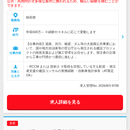
公共・民間問わず多様な案件に携われるため、幅広い経験を積むことが
できます。
秋田県
勤務地
年収600万～ ※経験やスキルに応じて変動します
給与
【仕事内容】道路、河川、橋梁、ダム等の大規模公共事業にお
いて、国や地方自治体等の官公庁から発注される建設プロジェ
クトの技術支援および施工管理をお任せします。発注者の立場
仕事内容
から工事が円滑かつ適切に進むよ…
・RCCM または 技術士 ※取得を目指している方も歓迎 ・発注
者支援や建設コンサルの実務経験 ・自動車免許保有（AT限定
対象と
OK）
なる方
求人管理No. 2026/8/3-9708
求人詳細を見る