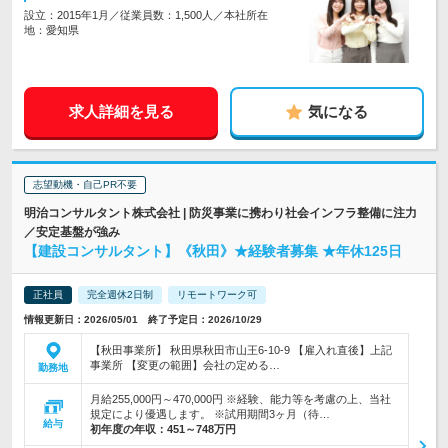
設立：2015年1月／従業員数：1,500人／本社所在
地：愛知県
求人詳細を見る
気になる
志望動機・自己PR不要
明治コンサルタント株式会社 | 防災事業に携わり社会インフラ整備に注力
／安定基盤が強み
【建設コンサルタント】《秋田》★経験者募集 ★年休125日
正社員
完全週休2日制
リモートワーク可
情報更新日：2026/05/01 終了予定日：2026/10/29
【秋田事業所】 秋田県秋田市山王6-10-9 【雇入れ直後】上記
事業所 【変更の範囲】会社の定める…
勤務地
月給255,000円～470,000円 ※経験、能力等を考慮の上、当社
規定により優遇します。 ※試用期間3ヶ月（待…
給与
初年度の年収：
451～748万円