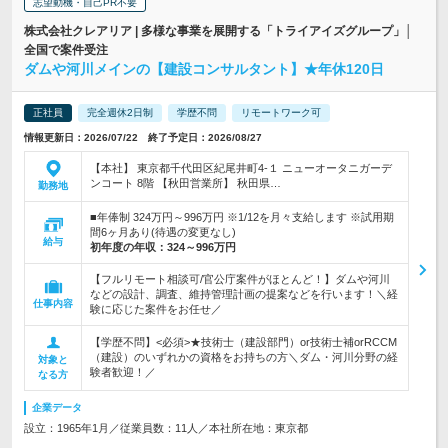
志望動機・自己PR不要
株式会社クレアリア | 多様な事業を展開する「トライアイズグループ」│
全国で案件受注
ダムや河川メインの【建設コンサルタント】★年休120日
正社員
完全週休2日制
学歴不問
リモートワーク可
情報更新日：2026/07/22 終了予定日：2026/08/27
【本社】 東京都千代田区紀尾井町4-１ ニューオータニガーデ
ンコート 8階 【秋田営業所】 秋田県…
勤務地
■年俸制 324万円～996万円 ※1/12を月々支給します ※試用期
間6ヶ月あり(待遇の変更なし)
給与
初年度の年収：
324～996万円
【フルリモート相談可/官公庁案件がほとんど！】ダムや河川
などの設計、調査、維持管理計画の提案などを行います！＼経
仕事内容
験に応じた案件をお任せ／
【学歴不問】<必須>★技術士（建設部門）or技術士補orRCCM
（建設）のいずれかの資格をお持ちの方＼ダム・河川分野の経
対象と
験者歓迎！／
なる方
企業データ
設立：1965年1月／従業員数：11人／本社所在地：東京都