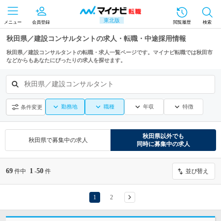
東北版
メニュー
会員登録
閲覧履歴
検索
秋田県／建設コンサルタントの求人・転職・中途採用情報
秋田県／建設コンサルタントの転職・求人一覧ページです。マイナビ転職では秋田市
などからもあなたにぴったりの求人を探せます。
秋田県／建設コンサルタント
勤務地
職種
年収
特徴
条件変更
秋田県
以外でも
秋田県
で募集中の求人
同時に募集中の求人
69
1
50
件中
-
件
並び替え
1
2