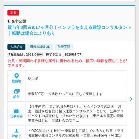
社名非公開
賞与年3回＆9.17ヶ月分！インフラを支える建設コンサルタント
｜転勤は場合によりあり
人材紹介
職種未経験OK
学歴不問
情報更新日：2026/08/04 終了予定日：2026/09/07
公共・民間問わず多様な案件に携われるため、幅広い経験を積むことが
できます。
秋田県
勤務地
年収600万～ ※経験やスキルに応じて変動します
給与
【仕事内容】 東北地域を基盤とし、社会インフラの計画・調
査・設計を総合的に担う建設コンサルタントとして、公共プロ
ジェクトの具現化をご担当いただきます。東日本大震災の復興
仕事内容
事業をはじめ、地域社会の安全…
・RCCM または 技術士 ※取得を目指している方も歓迎 ・発注
者支援や建設コンサルの実務経験 ・自動車免許保有（AT限定
対象と