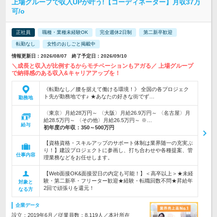
上場グループで収入UPが叶う!【コーディネーター】月収37万
可/o
正社員
職種・業種未経験OK
完全週休2日制
第二新卒歓迎
転勤なし
女性のおしごと掲載中
情報更新日：2026/08/07 終了予定日：2026/09/10
＼成長と収入が比例するからモチベーションもアガる／ 上場グループ
で納得感のある収入&キャリアアップを！
《転勤なし／腰を据えて働ける環境！》 全国の各プロジェク
ト先が勤務地です♪ ★あなたの好きな街でず…
勤務地
〈東京〉月給28万円～ 〈大阪〉月給26.9万円～ 〈名古屋〉月
給28.5万円～ 〈その他〉月給26.5万円～ ※…
給与
初年度の年収：
350～500万円
【資格資格・スキルアップのサポート体制は業界随一の充実ぶ
り！】建設プロジェクトに参画し、打ち合わせや各種提案、管
仕事内容
理業務などをお任せします。
【Web面接OK&面接翌日の内定も可能！】＜高卒以上＞★未経
験・第二新卒・フリーター歓迎★経験・転職回数不問★昇給年
対象と
2回で頑張りを還元！
なる方
企業データ
設立：2019年6月／従業員数：8,119人／本社所在