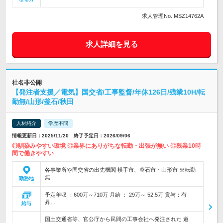
求人管理No. MSZ14762A
求人詳細を見る
社名非公開
【発注者支援／電気】国交省/工事監督/年休126日/残業10H/転
勤無/山形/釜石/秋田
人材紹介
学歴不問
情報更新日：2025/11/20 終了予定日：2026/09/06
◎馴染みやすい環境 ◎業界にありがちな転勤・出張が無い ◎残業10時
間で働きやすい
各事業所や国交省の出先機関 横手市、釜石市・山形市 ※転勤
無
勤務地
予定年収 ：600万～710万 月給 ： 29万～ 52.5万 賞与：有
昇…
給与
国土交通省等、官公庁から民間の工事会社へ発注された 道