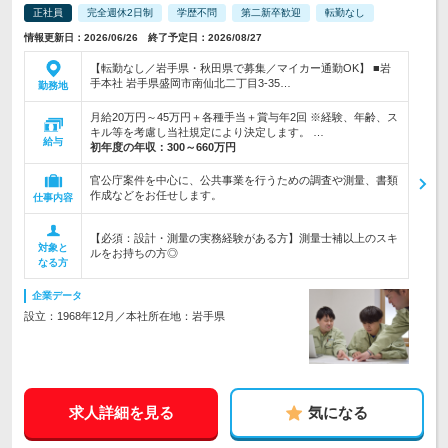
正社員
完全週休2日制
学歴不問
第二新卒歓迎
転勤なし
情報更新日：2026/06/26 終了予定日：2026/08/27
【転勤なし／岩手県・秋田県で募集／マイカー通勤OK】 ■岩
手本社 岩手県盛岡市南仙北二丁目3-35…
勤務地
月給20万円～45万円＋各種手当＋賞与年2回 ※経験、年齢、ス
キル等を考慮し当社規定により決定します。 …
給与
初年度の年収：
300～660万円
官公庁案件を中心に、公共事業を行うための調査や測量、書類
作成などをお任せします。
仕事内容
【必須：設計・測量の実務経験がある方】測量士補以上のスキ
対象と
ルをお持ちの方◎
なる方
企業データ
設立：1968年12月／本社所在地：岩手県
求人詳細を見る
気になる