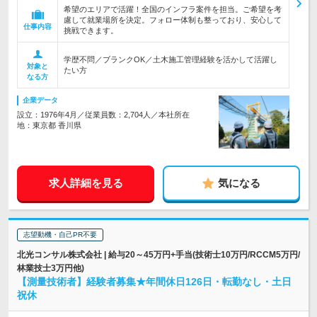
希望のエリアで活躍！全国のインフラ案件を担当。ご希望を考
慮して就業場所を決定。フォロー体制も整っており、安心して
仕事内容
挑戦できます。
学歴不問／ブランクOK／土木施工管理経験を活かして活躍し
対象と
たい方
なる方
企業データ
設立：1976年4月／従業員数：2,704人／本社所在
地：東京都 香川県
求人詳細を見る
気になる
志望動機・自己PR不要
北光コンサル株式会社 | 給与20～45万円+手当(技術士10万円/RCCM5万円/
林業技士3万円他)
【測量技術者】経験者募集★年間休日126日・転勤なし・土日
祝休