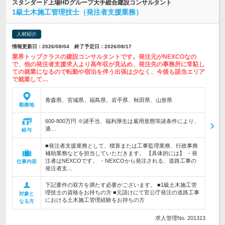
スタンダード上場HDグループ大手総合建設コンサルタント
1級土木施工管理技士（発注者支援業務）
人材紹介
情報更新日：2026/08/04 終了予定日：2026/08/17
業界トップクラスの建設コンサルタントです。発注元がNEXCOなの
で、他の発注者支援求人より高年収が見込め、発注先の事務所に常駐し
ての就業になるので転勤や宿泊を伴う出張は少なく、今後も該当エリア
で就業して…
青森県、宮城県、福島県、岩手県、秋田県、山形県
勤務地
600-800万円 ※諸手当、福利厚生は雇用形態等諸条件により、
適…
給与
■発注者支援業務として、積算または工事監理業務、行政事務
補助業務などを担当していただきます。 【具体的には】 ・発
注者はNEXCOです。 ・NEXCOから発注される、道路工事の
仕事内容
発注者支...
下記要件の双方を満たす必要がございます。 ■1級土木施工管
理技士の資格をお持ちの方 ■元請けにて官公庁発注の道路工事
対象と
における土木施工管理経験をお持ちの方
なる方
求人管理No. 201313