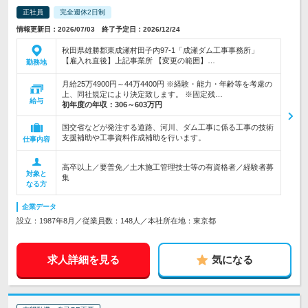
正社員
完全週休2日制
情報更新日：2026/07/03 終了予定日：2026/12/24
秋田県雄勝郡東成瀬村田子内97-1「成瀬ダム工事事務所」
【雇入れ直後】上記事業所 【変更の範囲】…
勤務地
月給25万4900円～44万4400円 ※経験・能力・年齢等を考慮の
上、同社規定により決定致します。 ※固定残…
給与
初年度の年収：
306～603万円
国交省などが発注する道路、河川、ダム工事に係る工事の技術
支援補助や工事資料作成補助を行います。
仕事内容
高卒以上／要普免／土木施工管理技士等の有資格者／経験者募
対象と
集
なる方
企業データ
設立：1987年8月／従業員数：148人／本社所在地：東京都
求人詳細を見る
気になる