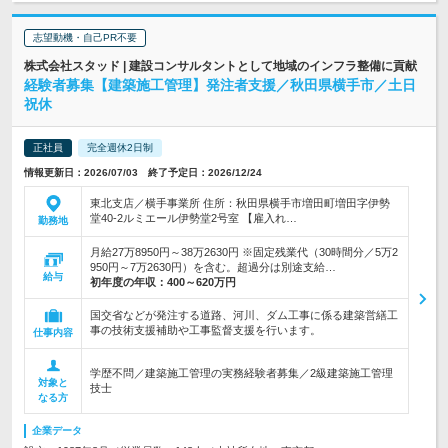
志望動機・自己PR不要
株式会社スタッド | 建設コンサルタントとして地域のインフラ整備に貢献
経験者募集【建築施工管理】発注者支援／秋田県横手市／土日
祝休
正社員
完全週休2日制
情報更新日：2026/07/03 終了予定日：2026/12/24
東北支店／横手事業所 住所：秋田県横手市増田町増田字伊勢
堂40-2ルミエール伊勢堂2号室 【雇入れ…
勤務地
月給27万8950円～38万2630円 ※固定残業代（30時間分／5万2
950円～7万2630円）を含む。超過分は別途支給…
給与
初年度の年収：
400～620万円
国交省などが発注する道路、河川、ダム工事に係る建築営繕工
事の技術支援補助や工事監督支援を行います。
仕事内容
学歴不問／建築施工管理の実務経験者募集／2級建築施工管理
対象と
技士
なる方
企業データ