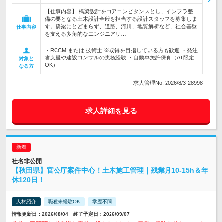
【仕事内容】 橋梁設計をコアコンピタンスとし、インフラ整
備の要となる土木設計全般を担当する設計スタッフを募集しま
す。橋梁にとどまらず、道路、河川、地質解析など、社会基盤
仕事内容
を支える多角的なエンジニアリ…
・RCCM または 技術士 ※取得を目指している方も歓迎 ・発注
者支援や建設コンサルの実務経験 ・自動車免許保有（AT限定
対象と
OK）
なる方
求人管理No. 2026/8/3-28998
求人詳細を見る
社名非公開
【秋田県】官公庁案件中心！土木施工管理｜残業月10-15h＆年
休120日！
人材紹介
職種未経験OK
学歴不問
情報更新日：2026/08/04 終了予定日：2026/09/07