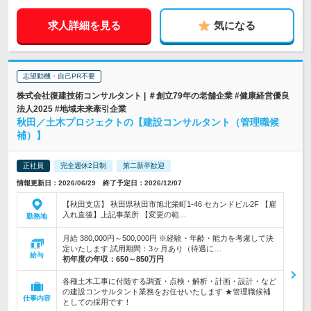
求人詳細を見る
気になる
志望動機・自己PR不要
株式会社復建技術コンサルタント | ＃創立79年の老舗企業 #健康経営優良
法人2025 #地域未来牽引企業
秋田／土木プロジェクトの【建設コンサルタント（管理職候
補）】
正社員
完全週休2日制
第二新卒歓迎
情報更新日：2026/06/29 終了予定日：2026/12/07
【秋田支店】 秋田県秋田市旭北栄町1-46 セカンドビル2F 【雇
入れ直後】上記事業所 【変更の範…
勤務地
月給 380,000円～500,000円 ※経験・年齢・能力を考慮して決
定いたします 試用期間：3ヶ月あり（待遇に…
給与
初年度の年収：
650～850万円
各種土木工事に付随する調査・点検・解析・計画・設計・など
の建設コンサルタント業務をお任せいたします ★管理職候補
仕事内容
としての採用です！