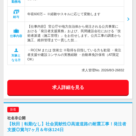
勤務地
年収600万～ ※経験やスキルに応じて変動します
給与
【仕事内容】 官公庁や地方自治体から発注される公共事業に
おける「発注者支援業務」および、民間建設会社における「技
術者派遣（施工管理）」をお任せします。公共工事の調査から
仕事内容
施工、維持管理まで一貫した技…
・RCCM または 技術士 ※取得を目指している方も歓迎 ・発注
者支援や建設コンサルの実務経験 ・自動車免許保有（AT限定
対象と
OK）
なる方
求人管理No. 2026/8/3-26832
求人詳細を見る
社名非公開
【秋田｜転勤なし】社会貢献性◎高速道路の耐震工事！発注者
支援◎賞与7ヶ月＆年休124日