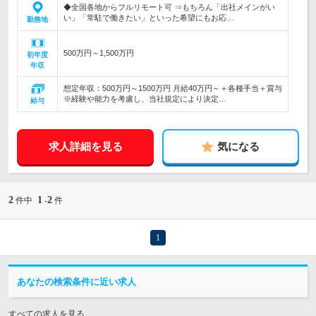
◆全国各地からフルリモート可 ⇒もちろん「出社メインがい
い」「常駐で働きたい」といった希望にもお応…
勤務地
500万円～1,500万円
初年度
年収
想定年収：500万円～1500万円 月給40万円～＋各種手当＋賞与
※経験や能力を考慮し、当社規定により決定…
給与
求人詳細を見る
気になる
2
1
2
件中
-
件
1
あなたの検索条件に近い求人
すべての求人を見る