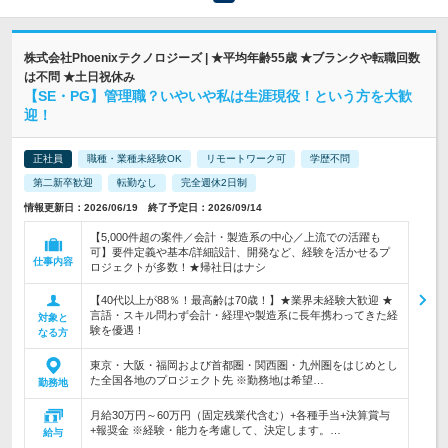
株式会社Phoenixテクノロジーズ | ★平均年齢55歳 ★ブランクや転職回数
は不問 ★土日祝休み
【SE・PG】管理職？いやいや私は生涯現役！という方を大歓
迎！
正社員
職種・業種未経験OK
リモートワーク可
学歴不問
第二新卒歓迎
転勤なし
完全週休2日制
情報更新日：2026/06/19 終了予定日：2026/09/14
【5,000件超の案件／会計・製造系の中心／上流での活躍も
可】要件定義や基本/詳細設計、開発など、経験を活かせるプ
仕事内容
ロジェクトが多数！★帰社日はナシ
【40代以上が88％！最高齢は70歳！】★業界未経験大歓迎 ★
言語・スキル問わず会計・経理や製造系に長年携わってきた経
対象と
験を優遇！
なる方
東京・大阪・福岡および首都圏・関西圏・九州圏をはじめとし
た全国各地のプロジェクト先 ※勤務地は希望…
勤務地
月給30万円～60万円（固定残業代含む）+各種手当+決算賞与
+報奨金 ※経験・能力を考慮して、決定します。…
給与