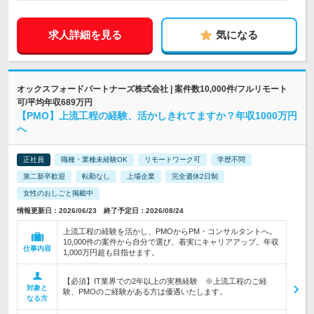
求人詳細を見る
気になる
オックスフォードパートナーズ株式会社 | 案件数10,000件/フルリモート
可/平均年収689万円
【PMO】上流工程の経験、活かしきれてますか？年収1000万円
へ
正社員
職種・業種未経験OK
リモートワーク可
学歴不問
第二新卒歓迎
転勤なし
上場企業
完全週休2日制
女性のおしごと掲載中
情報更新日：2026/06/23 終了予定日：2026/08/24
上流工程の経験を活かし、PMOからPM・コンサルタントへ。
10,000件の案件から自分で選び、着実にキャリアアップ。年収
仕事内容
1,000万円超も目指せます。
【必須】IT業界での2年以上の実務経験 ※上流工程のご経
対象と
験、PMOのご経験がある方は優遇いたします。
なる方