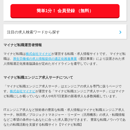
簡単1分！
会員登録
（無料）
注目の求人検索ワードから探す
マイナビ転職運営者情報
マイナビ転職は
株式会社マイナビ
が運営する転職・求人情報サイトです。 マイナビ転
職は、
厚生労働省の求人情報提供の適正化推進事業
（委託事業）により設置された求
人情報適正化推進協議会が定めたガイドラインを遵守しています。
マイナビ転職エンジニア求人サーチについて
「マイナビ転職エンジニア求人サーチ」はエンジニアの求人を専門に扱うページで
す。
株式会社マイナビ
が運営する「マイナビ転職エンジニア求人サーチ」にはマイナ
ビ転職にしか載っていない求人や8月7日更新の新着求人も多数掲載しています。
ITエンジニア求人など技術者の豊富な転職・求人情報はマイナビ転職エンジニア求人
サーチ。秋田県／プロジェクトマネジャー・リーダー（汎用機系）の求人・転職情報
などご希望の条件からあなたに合った求人選びができます。 豊富な転職ノウハウであ
なたの転職活動を支援する転職サイト【マイナビ転職】