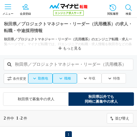
メニュー
会員登録
閲覧履歴
検索
秋田県／プロジェクトマネジャー・リーダー（汎用機系）の求人・
転職・中途採用情報
秋田県／プロジェクトマネジャー・リーダー（汎用機系）のエンジニア転職・求人一
覧ページです。マイナビ転職では、ITエンジニアの転職・求人情報を秋田市などの条
もっと見る
件からも探せます。
秋田県／プロジェクトマネジャー・リーダー（汎用機系）
勤務地
職種
年収
特徴
条件変更
秋田県
以外でも
秋田県
で募集中の求人
同時に募集中の求人
2
1
2
件中
-
件
並び替え
1