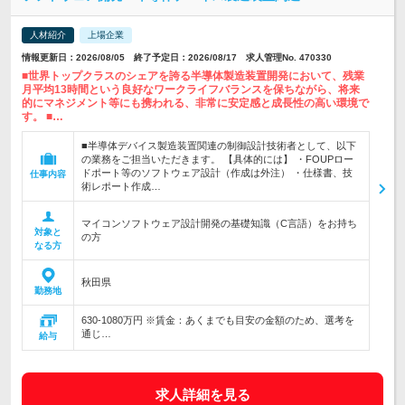
人材紹介
上場企業
情報更新日：2026/08/05 終了予定日：2026/08/17 求人管理No. 470330
■世界トップクラスのシェアを誇る半導体製造装置開発において、残業
月平均13時間という良好なワークライフバランスを保ちながら、将来
的にマネジメント等にも携われる、非常に安定感と成長性の高い環境で
す。 ■…
■半導体デバイス製造装置関連の制御設計技術者として、以下
の業務をご担当いただきます。 【具体的には】 ・FOUPロー
ドポート等のソフトウェア設計（作成は外注） ・仕様書、技
仕事内容
術レポート作成…
マイコンソフトウェア設計開発の基礎知識（C言語）をお持ち
対象と
の方
なる方
秋田県
勤務地
630-1080万円 ※賃金：あくまでも目安の金額のため、選考を
通じ…
給与
求人詳細を見る