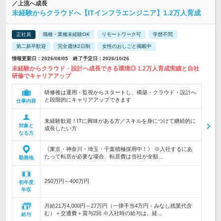
／上流へ成長
未経験からクラウドへ【ITインフラエンジニア】1.2万人育成
正社員
職種・業種未経験OK
リモートワーク可
学歴不問
第二新卒歓迎
完全週休2日制
女性のおしごと掲載中
情報更新日：2026/08/05 終了予定日：2026/10/26
未経験からクラウド・設計へ成長できる環境◎ 1.2万人育成実績と自社
研修でキャリアアップ
研修後は運用・監視からスタートし、構築・クラウド・設計へ
と段階的にキャリアアップできます
仕事内容
未経験歓迎！ITに興味がある方／スキルを身につけて継続的に
対象と
成長したい方
なる方
《東京・神奈川・埼玉・千葉積極採用中！》 ※入社するにあ
たって転居が必要な場合、転居費は当社が全額…
勤務地
250万円～400万円
初年度
年収
月給21万4,000円～27万円（一律手当4万円・みなし残業代含
む）＋交通費＋賞与2回 ※入社時の給与は、経…
給与