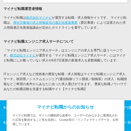
マイナビ転職運営者情報
マイナビ転職は
株式会社マイナビ
が運営する転職・求人情報サイトです。 マイナビ転
職は、
厚生労働省の求人情報提供の適正化推進事業
（委託事業）により設置された求
人情報適正化推進協議会が定めたガイドラインを遵守しています。
マイナビ転職エンジニア求人サーチについて
「マイナビ転職エンジニア求人サーチ」はエンジニアの求人を専門に扱うページで
す。
株式会社マイナビ
が運営する「マイナビ転職エンジニア求人サーチ」にはマイナ
ビ転職にしか載っていない求人や8月7日更新の新着求人も多数掲載しています。
ITエンジニア求人など技術者の豊富な転職・求人情報はマイナビ転職エンジニア求人
サーチ。秋田県／システムエンジニア(通信制御ソフト開発／制御系）の求人・転職情
報などご希望の条件からあなたに合った求人選びができます。 豊富な転職ノウハウで
あなたの転職活動を支援する転職サイト【マイナビ転職】
マイナビ転職からのお知らせ
転職TOP
ITエンジニアの転職・求人情報TOP
秋田県／システムエンジニア(
マイナビ転職では、サイトの継続的な改善や、ユーザーのみなさまに最適化され
た広告を配信すること等を目的に、Cookie等の「インフォマティブデータ」を利
転職TOP
ITエンジニアの転職・求人情報TOP
東北の転職・求人情報一覧
秋
用しています。