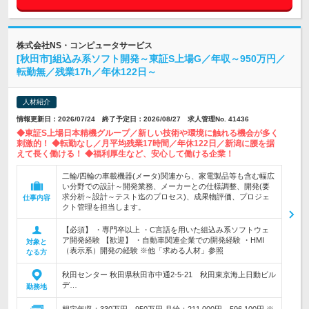
株式会社NS・コンピュータサービス
[秋田市]組込み系ソフト開発～東証S上場G／年収～950万円／
転勤無／残業17h／年休122日～
人材紹介
情報更新日：2026/07/24 終了予定日：2026/08/27 求人管理No. 41436
◆東証S上場日本精機グループ／新しい技術や環境に触れる機会が多く
刺激的！ ◆転勤なし／月平均残業17時間／年休122日／新潟に腰を据
えて長く働ける！ ◆福利厚生など、安心して働ける企業！
二輪/四輪の車載機器(メータ)関連から、家電製品等も含む幅広
い分野での設計～開発業務、メーカーとの仕様調整、開発(要
求分析～設計～テスト迄のプロセス)、成果物評価、プロジェ
仕事内容
クト管理を担当します。
【必須】 ・専門卒以上 ・C言語を用いた組込み系ソフトウェ
ア開発経験 【歓迎】 ・自動車関連企業での開発経験 ・HMI
対象と
（表示系）開発の経験 ※他「求める人材」参照
なる方
秋田センター 秋田県秋田市中通2-5-21 秋田東京海上日動ビル
デ…
勤務地