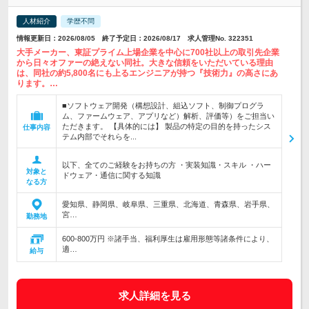
人材紹介
学歴不問
情報更新日：2026/08/05 終了予定日：2026/08/17 求人管理No. 322351
大手メーカー、東証プライム上場企業を中心に700社以上の取引先企業
から日々オファーの絶えない同社。大きな信頼をいただいている理由
は、同社の約5,800名にも上るエンジニアが持つ『技術力』の高さにあ
ります。…
■ソフトウェア開発（構想設計、組込ソフト、制御プログラ
ム、ファームウェア、アプリなど）解析、評価等）をご担当い
ただきます。 【具体的には】 製品の特定の目的を持ったシス
仕事内容
テム内部でそれらを...
以下、全てのご経験をお持ちの方 ・実装知識・スキル ・ハー
対象と
ドウェア・通信に関する知識
なる方
愛知県、静岡県、岐阜県、三重県、北海道、青森県、岩手県、
宮…
勤務地
600-800万円 ※諸手当、福利厚生は雇用形態等諸条件により、
適…
給与
求人詳細を見る