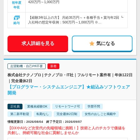
420万円～1,000万円
初年度
年収
【経験3年以上の方】 月給35万円～＋各種手当＋賞与年2回 ┗
入社時の想定年収例：500万円～1,000万円 ※…
給与
求人詳細を見る
気になる
志望動機・自己PR不要
株式会社テクノプロ | テクノプロ・IT社｜フルリモート案件有｜年休122日
｜完全週休2日
【プログラマー・システムエンジニア】★組込みソフトウェア
開発
正社員
業種未経験OK
リモートワーク可
学歴不問
第二新卒歓迎
転勤なし
完全週休2日制
女性のおしごと掲載中
情報更新日：2026/08/04 終了予定日：2026/09/07
【DXやAIなど次世代の先端領域に挑戦！】技術と人のチカラで価値を
共創し、持続可能な社会に貢献しませんか