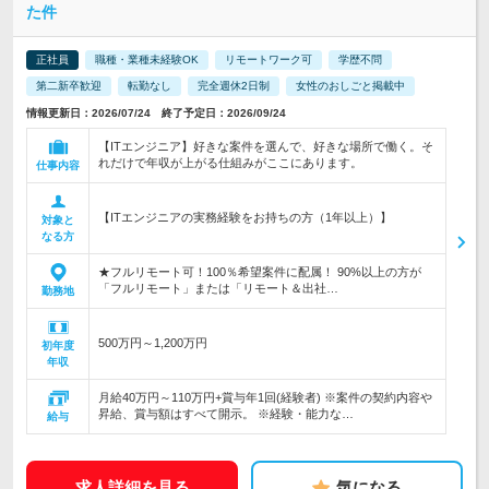
た件
正社員
職種・業種未経験OK
リモートワーク可
学歴不問
第二新卒歓迎
転勤なし
完全週休2日制
女性のおしごと掲載中
情報更新日：2026/07/24 終了予定日：2026/09/24
【ITエンジニア】好きな案件を選んで、好きな場所で働く。そ
れだけで年収が上がる仕組みがここにあります。
仕事内容
【ITエンジニアの実務経験をお持ちの方（1年以上）】
対象と
なる方
★フルリモート可！100％希望案件に配属！ 90%以上の方が
「フルリモート」または「リモート＆出社…
勤務地
500万円～1,200万円
初年度
年収
月給40万円～110万円+賞与年1回(経験者) ※案件の契約内容や
昇給、賞与額はすべて開示。 ※経験・能力な…
給与
求人詳細を見る
気になる