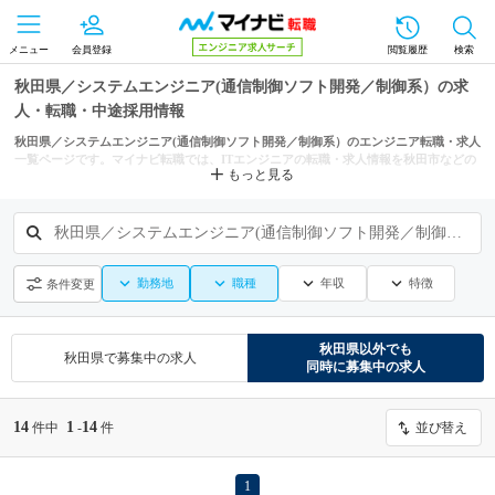
メニュー
会員登録
閲覧履歴
検索
秋田県／システムエンジニア(通信制御ソフト開発／制御系）の求
人・転職・中途採用情報
秋田県／システムエンジニア(通信制御ソフト開発／制御系）のエンジニア転職・求人
一覧ページです。マイナビ転職では、ITエンジニアの転職・求人情報を秋田市などの
もっと見る
条件からも探せます。
秋田県／システムエンジニア(通信制御ソフト開発／制御系）
勤務地
職種
年収
特徴
条件変更
秋田県
以外でも
秋田県
で募集中の求人
同時に募集中の求人
14
1
14
件中
-
件
並び替え
1