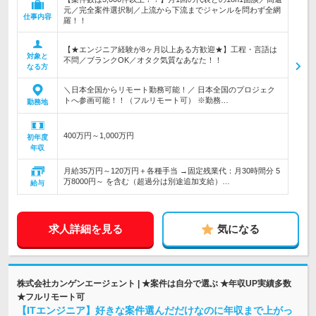
元／完全案件選択制／上流から下流までジャンルを問わず全網
仕事内容
羅！！
【★エンジニア経験が8ヶ月以上ある方歓迎★】工程・言語は
対象と
不問／ブランクOK／オタク気質なあなた！！
なる方
＼日本全国からリモート勤務可能！／ 日本全国のプロジェク
トへ参画可能！！（フルリモート可） ※勤務…
勤務地
400万円～1,000万円
初年度
年収
月給35万円～120万円＋各種手当 →固定残業代：月30時間分 5
万8000円～ を含む（超過分は別途追加支給）…
給与
求人詳細を見る
気になる
株式会社カンゲンエージェント | ★案件は自分で選ぶ ★年収UP実績多数
★フルリモート可
【ITエンジニア】好きな案件選んだだけなのに年収まで上がっ