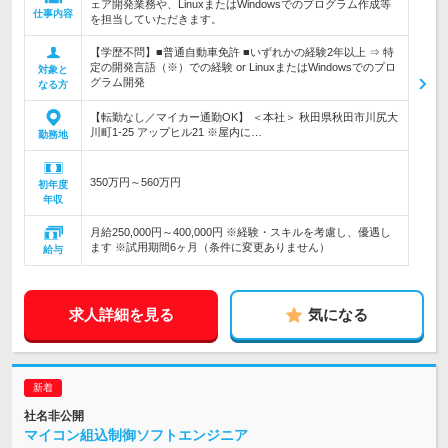
ェア開発業務や、LinuxまたはWindowsでのプログラム作成等
仕事内容
を担当していただきます。
【学歴不問】■普通自動車免許 ■いずれかの経験2年以上 ⇒ 特
定の開発言語（※）での経験 or LinuxまたはWindowsでのプロ
対象と
グラム開発
なる方
【転勤なし／マイカー通勤OK】 ＜本社＞ 秋田県秋田市川尻大
川町1-25 アップヒル21 ※屋内に…
勤務地
350万円～560万円
初年度
年収
月給250,000円～400,000円 ※経験・スキルを考慮し、優遇し
ます ※試用期間6ヶ月（条件に変更ありません）
給与
求人詳細を見る
気になる
社名非公開
マイコン組込制御ソフトエンジニア