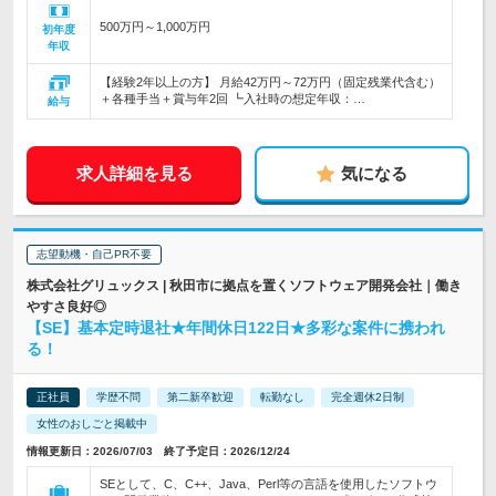
500万円～1,000万円
初年度
年収
【経験2年以上の方】 月給42万円～72万円（固定残業代含む）
＋各種手当＋賞与年2回 ┗入社時の想定年収：…
給与
求人詳細を見る
気になる
志望動機・自己PR不要
株式会社グリュックス | 秋田市に拠点を置くソフトウェア開発会社｜働き
やすさ良好◎
【SE】基本定時退社★年間休日122日★多彩な案件に携われ
る！
正社員
学歴不問
第二新卒歓迎
転勤なし
完全週休2日制
女性のおしごと掲載中
情報更新日：2026/07/03 終了予定日：2026/12/24
SEとして、C、C++、Java、Perl等の言語を使用したソフトウ