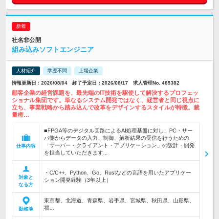
社名非公開
組み込みソフトエンジニア
人材紹介
学歴不問
上場企業
情報更新日：2026/08/04 終了予定日：2026/08/17 求人管理No. 485382
顧客企業の経営課題を、最先端のIT技術を駆使して解決するプロフェッ
ショナル集団です。単なるシステム開発ではなく、経営者と同じ視点に
立ち、事業戦略から踏み込んで改革をデザインするスタイルが特徴。裁
量権…
■FPGA等のデジタル回路によるAI処理基盤に対し、PC・サー
バ側からデータの入力、制御、解析結果の受信を行うための
「サーバー・クライアント・アプリケーション」の設計・開発
仕事内容
を担当していただきます...
・C/C++、Python、Go、Rustなどの言語を用いたアプリケー
対象と
ション開発経験（3年以上）
なる方
東京都、北海道、青森県、岩手県、宮城県、秋田県、山形県、
福…
勤務地