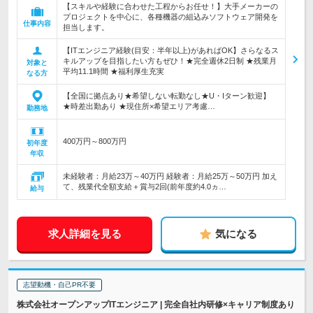
【スキルや経験に合わせた工程からお任せ！】大手メーカーの
プロジェクトを中心に、各種機器の組込みソフトウェア開発を
仕事内容
担当します。
【ITエンジニア経験(目安：半年以上)があればOK】さらなるス
キルアップを目指したい方もぜひ！★完全週休2日制 ★残業月
対象と
平均11.1時間 ★福利厚生充実
なる方
【全国に拠点あり★希望しない転勤なし★U・Iターン歓迎】
★時差出勤あり ★現住所×希望エリア考慮…
勤務地
400万円～800万円
初年度
年収
未経験者：月給23万～40万円 経験者：月給25万～50万円 加え
て、残業代全額支給＋賞与2回(前年度約4.0ヵ…
給与
求人詳細を見る
気になる
志望動機・自己PR不要
株式会社オープンアップITエンジニア | 完全自社内研修×キャリア制度あり