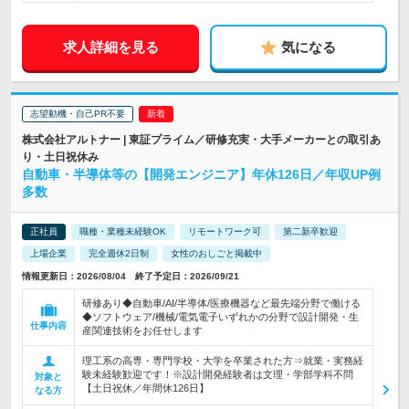
求人詳細を見る
気になる
志望動機・自己PR不要
株式会社アルトナー | 東証プライム／研修充実・大手メーカーとの取引あ
り・土日祝休み
自動車・半導体等の【開発エンジニア】年休126日／年収UP例
多数
正社員
職種・業種未経験OK
リモートワーク可
第二新卒歓迎
上場企業
完全週休2日制
女性のおしごと掲載中
情報更新日：2026/08/04 終了予定日：2026/09/21
研修あり◆自動車/AI/半導体/医療機器など最先端分野で働ける
◆ソフトウェア/機械/電気電子いずれかの分野で設計開発・生
仕事内容
産関連技術をお任せします
理工系の高専・専門学校・大学を卒業された方⇒就業・実務経
験未経験歓迎です！※設計開発経験者は文理・学部学科不問
対象と
【土日祝休／年間休126日】
なる方