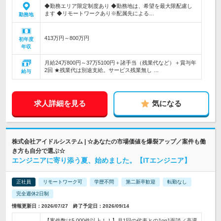
◆勤務エリア限定制度あり ◆勤務地は、希望を最大限配慮し
ます ◆リモートワークあり※配属先による…
勤務地
413万円～800万円
初年度
年収
月給24万800円～37万5100円＋諸手当（残業代など）＋賞与年
2回 ★残業代は別途支給。サービス残業無し …
給与
求人詳細を見る
気になる
株式会社アイドルシステム | ☆あなたの市場価値を爆裂アップ／案件も働
き方も自分で選ぶ☆
エンジニアに寄り添う夏、始めました。【ITエンジニア】
正社員
リモートワーク可
学歴不問
第二新卒歓迎
転勤なし
完全週休2日制
情報更新日：2026/07/27 終了予定日：2026/09/14
【案件数は5,000件以上！！】月1回の代表との1on1面談／高還