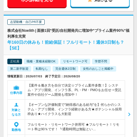
志望動機・自己PR不要
株式会社Noelith | 面接1回*受託/自社開発共に増加中*プライム案件90%*福
利厚生充実
年160日の休みも！前給保証！フルリモート！週休3日制も？
【SE】
正社員
職種・業種未経験OK
リモートワーク可
学歴不問
第二新卒歓迎
転勤なし
完全週休2日制
女性のおしごと掲載中
情報更新日：2026/07/03 終了予定日：2026/08/20
【案件＆働き方を自分で決定☆プライム案件多数！】システ
ム・アプリ開発、インフラ系、PL・PM・PMOをお任せ⇒受託
仕事内容
案件や自社ゲーム開発も増加中！
【オープンな評価制度で"納得感のある給与"を】何らかのシス
テム・アプリ開発、インフラ経験がある方★ポテンシャル採用
対象と
枠あり★ハイクラスも大歓迎
なる方
フルリモート・リモートワーク併用可 ★フルリモート！リモ
ート率は90％です！ ┗通勤時間は無駄とい…
勤務地