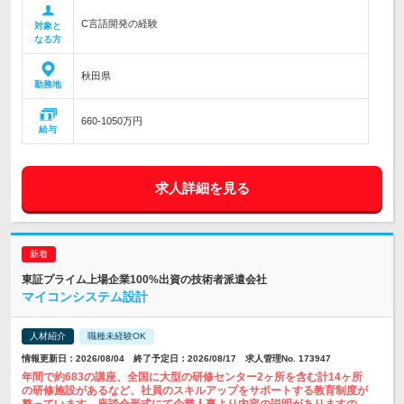
C言語開発の経験
対象と
なる方
秋田県
勤務地
660-1050万円
給与
求人詳細を見る
東証プライム上場企業100%出資の技術者派遣会社
マイコンシステム設計
人材紹介
職種未経験OK
情報更新日：2026/08/04 終了予定日：2026/08/17 求人管理No. 173947
年間で約683の講座、全国に大型の研修センター2ヶ所を含む計14ヶ所
の研修施設があるなど、社員のスキルアップをサポートする教育制度が