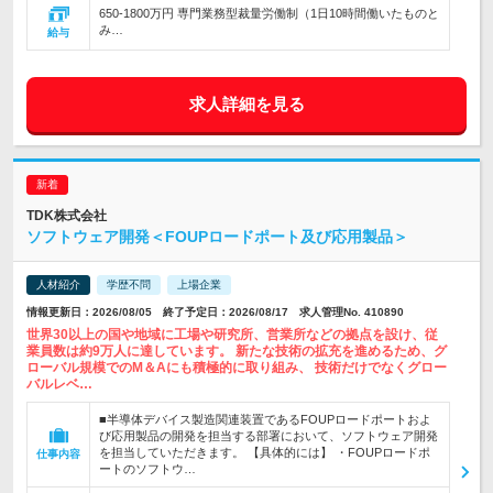
650-1800万円 専門業務型裁量労働制（1日10時間働いたものと
み…
給与
求人詳細を見る
TDK株式会社
ソフトウェア開発＜FOUPロードポート及び応用製品＞
人材紹介
学歴不問
上場企業
情報更新日：2026/08/05 終了予定日：2026/08/17 求人管理No. 410890
世界30以上の国や地域に工場や研究所、営業所などの拠点を設け、従
業員数は約9万人に達しています。 新たな技術の拡充を進めるため、グ
ローバル規模でのM＆Aにも積極的に取り組み、 技術だけでなくグロー
バルレベ…
■半導体デバイス製造関連装置であるFOUPロードポートおよ
び応用製品の開発を担当する部署において、ソフトウェア開発
を担当していただきます。 【具体的には】 ・FOUPロードポ
仕事内容
ートのソフトウ…