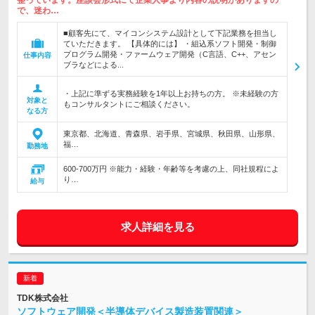
整っています。座談会形式にて企業人事より内容の説明がありますの
で、迷わ…
■顧客先にて、マイコンシステム設計として下記業務を担当し
ていただきます。 【具体的には】 ・組込系ソフト開発・制御
プログラム開発・ファームウェア開発（C言語、C++、アセン
仕事内容
ブラなどによる...
・上記に準ずる実務経験を1年以上お持ちの方。 ※未経験の方
対象と
もコンサルタントにご相談ください。
なる方
東京都、北海道、青森県、岩手県、宮城県、秋田県、山形県、
福…
勤務地
600-700万円 ※能力・経験・年齢等を考慮の上、同社規程によ
り…
給与
求人詳細を見る
TDK株式会社
ソフトウェア開発＜半導体デバイス製造装置関連＞