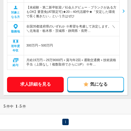
【未経験・第二新卒歓迎／社会人デビュー・ブランクがある方
もOK】要普免(AT限定可)★20～40代活躍中★「安定した環境
対象と
で長く働きたい」という方はぜひ
なる方
全国35都道府県のいずれか ※希望を考慮して決定します。 ＼
＼北海道・栃木県・茨城県・静岡県・長野…
勤務地
300万円～500万円
初年度
年収
月給19万円～29万9000円＋賞与年2回＋通勤交通費＋技術資格
手当（上限なし！複数取得でさらにUP） ※年…
給与
求人詳細を見る
気になる
5
1
5
件中
-
件
1