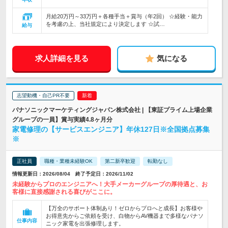
月給20万円～33万円＋各種手当＋賞与（年2回） ☆経験・能力
を考慮の上、当社規定により決定します ☆試…
給与
求人詳細を見る
気になる
志望動機・自己PR不要
パナソニックマーケティングジャパン株式会社 | 【東証プライム上場企業
グループの一員】賞与実績4.8ヶ月分
家電修理の【サービスエンジニア】年休127日※全国拠点募集
※
正社員
職種・業種未経験OK
第二新卒歓迎
転勤なし
情報更新日：2026/08/04 終了予定日：2026/11/02
未経験からプロのエンジニアへ！大手メーカーグループの厚待遇と、お
客様に直接感謝される喜びがここに。
【万全のサポート体制あり！ゼロからプロへと成長】お客様や
お得意先からご依頼を受け、白物からAV機器まで多様なパナソ
仕事内容
ニック家電を出張修理します。