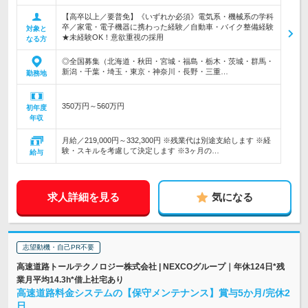
【高卒以上／要普免】《いずれか必須》電気系・機械系の学科
卒／家電・電子機器に携わった経験／自動車・バイク整備経験
対象と
★未経験OK！意欲重視の採用
なる方
◎全国募集（北海道・秋田・宮城・福島・栃木・茨城・群馬・
新潟・千葉・埼玉・東京・神奈川・長野・三重…
勤務地
350万円～560万円
初年度
年収
月給／219,000円～332,300円 ※残業代は別途支給します ※経
験・スキルを考慮して決定します ※3ヶ月の…
給与
求人詳細を見る
気になる
志望動機・自己PR不要
高速道路トールテクノロジー株式会社 | NEXCOグループ｜年休124日*残
業月平均14.3h*借上社宅あり
高速道路料金システムの【保守メンテナンス】賞与5か月/完休2
日