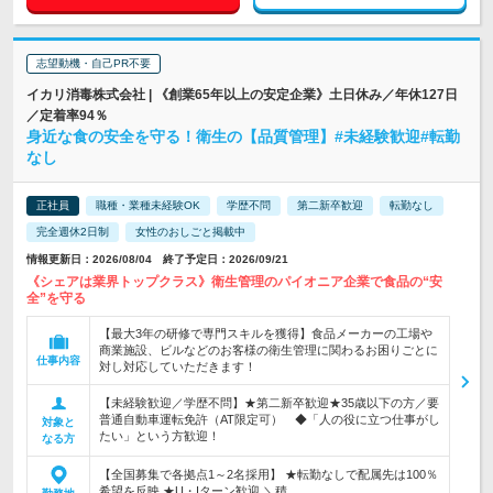
志望動機・自己PR不要
イカリ消毒株式会社 | 《創業65年以上の安定企業》土日休み／年休127日
／定着率94％
身近な食の安全を守る！衛生の【品質管理】#未経験歓迎#転勤
なし
正社員
職種・業種未経験OK
学歴不問
第二新卒歓迎
転勤なし
完全週休2日制
女性のおしごと掲載中
情報更新日：2026/08/04 終了予定日：2026/09/21
《シェアは業界トップクラス》衛生管理のパイオニア企業で食品の“安
全”を守る
【最大3年の研修で専門スキルを獲得】食品メーカーの工場や
商業施設、ビルなどのお客様の衛生管理に関わるお困りごとに
仕事内容
対し対応していただきます！
【未経験歓迎／学歴不問】★第二新卒歓迎★35歳以下の方／要
普通自動車運転免許（AT限定可） ◆「人の役に立つ仕事がし
対象と
たい」という方歓迎！
なる方
【全国募集で各拠点1～2名採用】 ★転勤なしで配属先は100％
希望を反映 ★U・Iターン歓迎 ＼積…