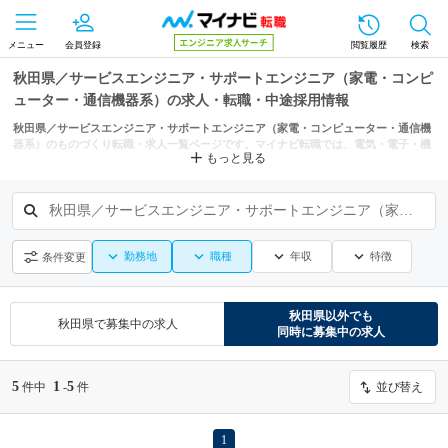
メニュー
会員登録
閲覧履歴
検索
秋田県／サービスエンジニア・サポートエンジニア（家電・コンピ
ューター・通信機器系）の求人・転職・中途採用情報
秋田県／サービスエンジニア・サポートエンジニア（家電・コンピューター・通信機
器系）のものづくり転職・求人一覧ページです。マイナビ転職では、電気・電子・機
もっと見る
械・半導体の転職・求人情報を秋田市などの条件からも探せます。
秋田県／サービスエンジニア・サポートエンジニア（家電・コンピューター・通信機器系）
勤務地
職種
年収
特徴
条件変更
秋田県
以外でも
秋田県
で募集中の求人
同時に募集中の求人
5
1
5
件中
-
件
並び替え
1