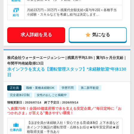
勤務地
月給23万円～33万円＋残業代全額支給+賞与年2回＋各種手当
※経験・スキルなどを考慮し給与は決定します…
給与
求人詳細を見る
気になる
株式会社ウォーターエージェンシー | 残業月平均3.9h｜賞与5ヶ月分支給｜
年間平均有給取得13日
水インフラを支える【運転管理スタッフ】*未経験歓迎*年休130
日
正社員
職種・業種未経験OK
学歴不問
第二新卒歓迎
完全週休2日制
女性のおしごと掲載中
情報更新日：2026/07/14 終了予定日：2026/09/14
＼創業70年！全国40都道府県で水を支える安定企業／"毎日定時に「お
つかれさま」が言える"働きやすい環境！
【ほぼ全員が未経験入社！安心できる育成体制】上下水道など
水インフラ施設の運転管理・点検をお任せ★毎年安定昇給★資
仕事内容
格取得支援・手当あり