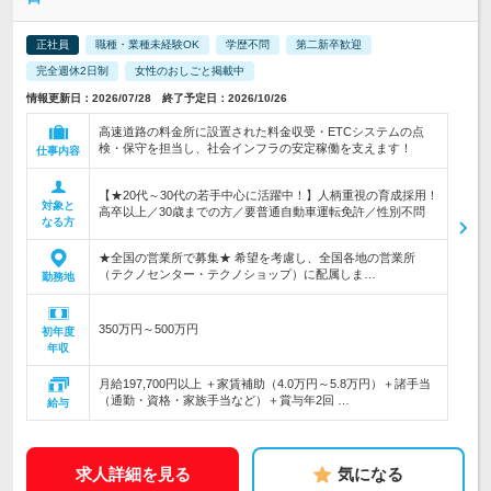
正社員
職種・業種未経験OK
学歴不問
第二新卒歓迎
完全週休2日制
女性のおしごと掲載中
情報更新日：2026/07/28 終了予定日：2026/10/26
高速道路の料金所に設置された料金収受・ETCシステムの点
検・保守を担当し、社会インフラの安定稼働を支えます！
仕事内容
【★20代～30代の若手中心に活躍中！】人柄重視の育成採用！
対象と
高卒以上／30歳までの方／要普通自動車運転免許／性別不問
なる方
★全国の営業所で募集★ 希望を考慮し、全国各地の営業所
（テクノセンター・テクノショップ）に配属しま…
勤務地
350万円～500万円
初年度
年収
月給197,700円以上 ＋家賃補助（4.0万円～5.8万円）＋諸手当
（通勤・資格・家族手当など）＋賞与年2回 …
給与
求人詳細を見る
気になる