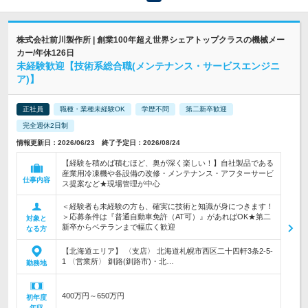
株式会社前川製作所 | 創業100年超え世界シェアトップクラスの機械メー
カー/年休126日
未経験歓迎【技術系総合職(メンテナンス・サービスエンジニ
ア)】
正社員
職種・業種未経験OK
学歴不問
第二新卒歓迎
完全週休2日制
情報更新日：2026/06/23 終了予定日：2026/08/24
【経験を積めば積むほど、奥が深く楽しい！】自社製品である
産業用冷凍機や各設備の改修・メンテナンス・アフターサービ
仕事内容
ス提案など★現場管理が中心
＜経験者も未経験の方も、確実に技術と知識が身につきます！
＞応募条件は『普通自動車免許（AT可）』があればOK★第二
対象と
新卒からベテランまで幅広く歓迎
なる方
【北海道エリア】 〈支店〉 北海道札幌市西区二十四軒3条2-5-
1 〈営業所〉 釧路(釧路市)・北…
勤務地
400万円～650万円
初年度
年収