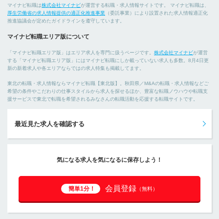
マイナビ転職は
株式会社マイナビ
が運営する転職・求人情報サイトです。 マイナビ転職は、
厚生労働省の求人情報提供の適正化推進事業
（委託事業）により設置された求人情報適正化
推進協議会が定めたガイドラインを遵守しています。
マイナビ転職エリア版について
「マイナビ転職エリア版」はエリア求人を専門に扱うページです。
株式会社マイナビ
が運営
する「マイナビ転職エリア版」にはマイナビ転職にしか載っていない求人も多数。8月4日更
新の新着求人や各エリアならではの求人特集も掲載してます。
東北の転職・求人情報ならマイナビ転職【東北版】。秋田県／M&Aの転職・求人情報などご
希望の条件やこだわりの仕事スタイルから求人を探せるほか、豊富な転職ノウハウや転職支
援サービスで東北で転職を希望されるみなさんの転職活動を応援する転職サイトです。
最近見た求人を確認する
気になる求人を気になるに保存しよう！
会員登録
簡単1分！
（無料）