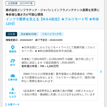
志望動機・自己PR不要
株式会社インフラテック・ジャパン | インフラメンテナンス産業を世界に
◆多様な働き方が可能な環境
インフラ業界を支える【M＆A担当】★フルリモート可 ★年休
120日
正社員
完全週休2日制
リモートワーク可
情報更新日：2026/04/07 終了予定日：2026/10/05
★日本全国どこからでもリモートワークにて勤務可能（フルリ
モート可）★ ■本社/静岡県浜松市中央区鍛…
勤務地
年俸制／7,000,000円～12,000,000円 ※経験、能力等に応じて
個別に決定します ※固定残業代（月60,000円…
給与
初年度の年収：
700～1,200万円
《M&Aプロセスの実務全般》案件発掘から買収後統合（PMI）
までの業務をお任せします。フルリモート制なので、場所の制
仕事内容
約なく勤務を進められます。
《必須条件》■高専卒以上 ■財務三表の理解・分析スキルなど
対象と
☆当社の理念・価値観に共感いただける方をお待ちしています
なる方
企業データ