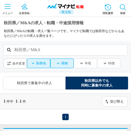
東北版
メニュー
会員登録
閲覧履歴
検索
秋田県／M&Aの求人・転職・中途採用情報
秋田県／M&Aの転職・求人一覧ページです。マイナビ転職では秋田市などからもあ
なたにぴったりの求人を探せます。
秋田県／M&A
勤務地
職種
年収
特徴
条件変更
秋田県
以外でも
秋田県
で募集中の求人
同時に募集中の求人
1
1
1
件中
-
件
並び替え
1