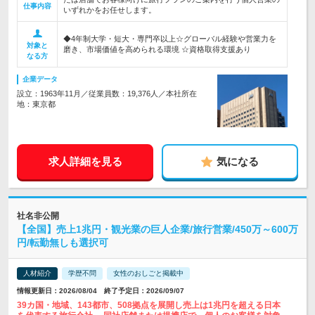
仕事内容
いずれかをお任せします。
◆4年制大学・短大・専門卒以上☆グローバル経験や営業力を
対象と
磨き、市場価値を高められる環境 ☆資格取得支援あり
なる方
企業データ
設立：1963年11月／従業員数：19,376人／本社所在
地：東京都
求人詳細を見る
気になる
社名非公開
【全国】売上1兆円・観光業の巨人企業/旅行営業/450万～600万
円/転勤無しも選択可
人材紹介
学歴不問
女性のおしごと掲載中
情報更新日：2026/08/04 終了予定日：2026/09/07
39カ国・地域、143都市、508拠点を展開し売上は1兆円を超える日本