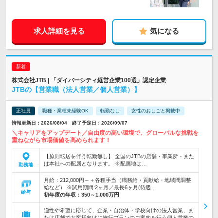
求人詳細を見る
気になる
株式会社JTB | 「ダイバーシティ経営企業100選」認定企業
JTBの【営業職（法人営業／個人営業）】
正社員
職種・業種未経験OK
転勤なし
女性のおしごと掲載中
情報更新日：2026/08/04 終了予定日：2026/09/07
＼キャリアをアップデート／自由度の高い環境で、グローバルな挑戦を
重ねながら市場価値を高められます！
【原則転居を伴う転勤無し】 全国のJTBの店舗・事業所・また
は本社への配属となります。 ※配属地は…
勤務地
月給：212,000円～＋各種手当（職務給・貢献給・地域間調整
給など） ※試用期間:2ヶ月／最長6ヶ月(待遇…
給与
初年度の年収：
350～1,000万円
適性や希望に応じて、企業・自治体・学校向けの法人営業、ま
たは店舗でお客様向けに旅行プランのご案内を行う個人営業の