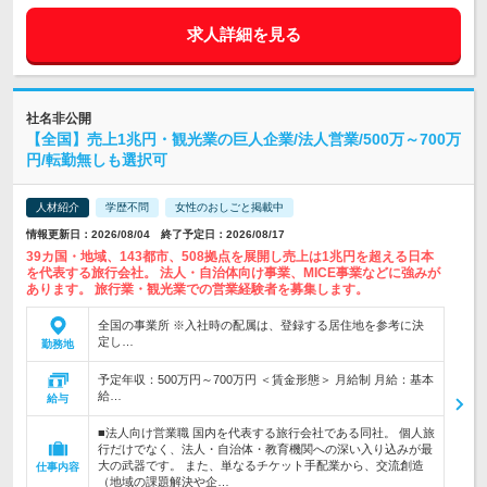
求人詳細を見る
社名非公開
【全国】売上1兆円・観光業の巨人企業/法人営業/500万～700万
円/転勤無しも選択可
人材紹介
学歴不問
女性のおしごと掲載中
情報更新日：2026/08/04 終了予定日：2026/08/17
39カ国・地域、143都市、508拠点を展開し売上は1兆円を超える日本
を代表する旅行会社。 法人・自治体向け事業、MICE事業などに強みが
あります。 旅行業・観光業での営業経験者を募集します。
全国の事業所 ※入社時の配属は、登録する居住地を参考に決
定し…
勤務地
予定年収：500万円～700万円 ＜賃金形態＞ 月給制 月給：基本
給…
給与
■法人向け営業職 国内を代表する旅行会社である同社。 個人旅
行だけでなく、法人・自治体・教育機関への深い入り込みが最
大の武器です。 また、単なるチケット手配業から、交流創造
仕事内容
（地域の課題解決や企…