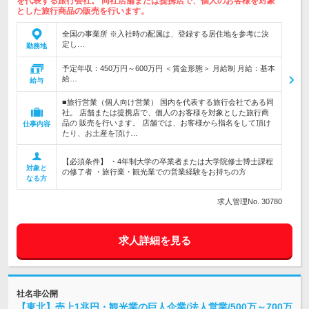
を代表する旅行会社。 同社店舗または提携店で、個人のお客様を対象
とした旅行商品の販売を行います。
全国の事業所 ※入社時の配属は、登録する居住地を参考に決
定し…
勤務地
予定年収：450万円～600万円 ＜賃金形態＞ 月給制 月給：基本
給…
給与
■旅行営業（個人向け営業） 国内を代表する旅行会社である同
社。 店舗または提携店で、個人のお客様を対象とした旅行商
品の 販売を行います。 店舗では、お客様から指名をして頂け
仕事内容
たり、お土産を頂け…
【必須条件】 ・4年制大学の卒業者または大学院修士博士課程
対象と
の修了者 ・旅行業・観光業での営業経験をお持ちの方
なる方
求人管理No. 30780
求人詳細を見る
社名非公開
【東北】売上1兆円・観光業の巨人企業/法人営業/500万～700万