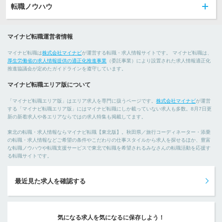
転職ノウハウ
マイナビ転職運営者情報
マイナビ転職は
株式会社マイナビ
が運営する転職・求人情報サイトです。 マイナビ転職は、
厚生労働省の求人情報提供の適正化推進事業
（委託事業）により設置された求人情報適正化
推進協議会が定めたガイドラインを遵守しています。
マイナビ転職エリア版について
「マイナビ転職エリア版」はエリア求人を専門に扱うページです。
株式会社マイナビ
が運営
する「マイナビ転職エリア版」にはマイナビ転職にしか載っていない求人も多数。8月7日更
新の新着求人や各エリアならではの求人特集も掲載してます。
東北の転職・求人情報ならマイナビ転職【東北版】。秋田県／旅行コーディネーター・添乗
の転職・求人情報などご希望の条件やこだわりの仕事スタイルから求人を探せるほか、豊富
な転職ノウハウや転職支援サービスで東北で転職を希望されるみなさんの転職活動を応援す
る転職サイトです。
最近見た求人を確認する
気になる求人を気になるに保存しよう！