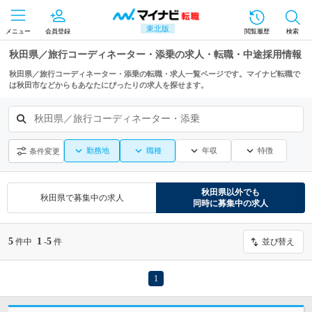
東北版
メニュー
会員登録
閲覧履歴
検索
秋田県／旅行コーディネーター・添乗の求人・転職・中途採用情報
秋田県／旅行コーディネーター・添乗の転職・求人一覧ページです。マイナビ転職で
は秋田市などからもあなたにぴったりの求人を探せます。
秋田県／旅行コーディネーター・添乗
勤務地
職種
年収
特徴
条件変更
秋田県
以外でも
秋田県
で募集中の求人
同時に募集中の求人
5
1
5
件中
-
件
並び替え
1