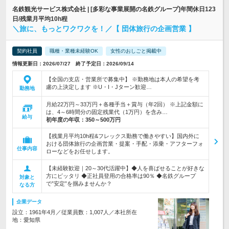
名鉄観光サービス株式会社 | [多彩な事業展開の名鉄グループ]年間休日123
日/残業月平均10h程
＼旅に、もっとワクワクを！／【 団体旅行の企画営業 】
契約社員
職種・業種未経験OK
女性のおしごと掲載中
情報更新日：2026/07/27 終了予定日：2026/09/14
【全国の支店・営業所で募集中】 ※勤務地は本人の希望を考
慮の上決定します ※U・I・Jターン歓迎…
勤務地
月給22万円～33万円＋各種手当＋賞与（年2回） ※上記金額に
は、4～6時間分の固定残業代（1万円）を含み…
給与
初年度の年収：
350～500万円
【残業月平均10h程&フレックス勤務で働きやすい】国内外に
おける団体旅行の企画営業・提案・手配・添乗・アフターフォ
仕事内容
ローなどをお任せします。
【未経験歓迎｜20～30代活躍中】◆人を喜ばせることが好きな
方にピッタリ ◆正社員登用の合格率は90％ ◆名鉄グループ
対象と
で”安定”を掴みませんか？
なる方
企業データ
設立：1961年4月／従業員数：1,007人／本社所在
地：愛知県