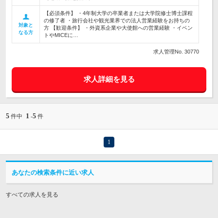
【必須条件】 ・4年制大学の卒業者または大学院修士博士課程
の修了者 ・旅行会社や観光業界での法人営業経験をお持ちの
対象と
方 【歓迎条件】 ・外資系企業や大使館への営業経験 ・イベン
なる方
トやMICEに…
求人管理No. 30770
求人詳細を見る
5
1
5
件中
-
件
1
あなたの検索条件に近い求人
すべての求人を見る