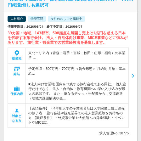
円/転勤無しも選択可
人材紹介
学歴不問
女性のおしごと掲載中
情報更新日：2026/08/04 終了予定日：2026/09/07
39カ国・地域、143都市、508拠点を展開し売上は1兆円を超える日本
を代表する旅行会社。 法人・自治体向け事業、MICE事業などに強みが
あります。 旅行業・観光業での営業経験者を募集します。
東北エリア内（青森・岩手・宮城・秋田・山形・福島）の事業
所 …
勤務地
予定年収：500万円～700万円 ＜賃金形態＞ 月給制 月給：基本
給…
給与
■法人向け営業職 国内を代表する旅行会社である同社。 個人旅
行だけでなく、法人・自治体・教育機関への深い入り込みが最
大の武器です。 また、単なるチケット手配業から、交流創造
仕事内容
（地域の課題解決や企…
【必須条件】 ・4年制大学の卒業者または大学院修士博士課程
の修了者 ・旅行会社や観光業界での法人営業経験をお持ちの
対象と
方 【歓迎条件】 ・外資系企業や大使館への営業経験 ・イベン
なる方
トやMICEに…
求人管理No. 30775