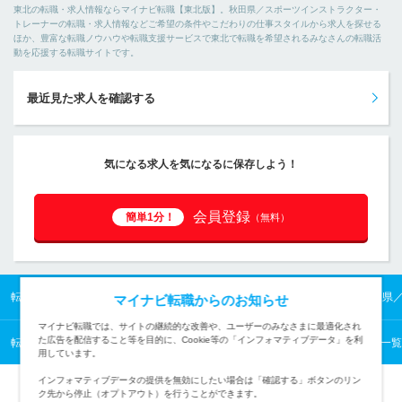
東北の転職・求人情報ならマイナビ転職【東北版】。秋田県／スポーツインストラクター・
トレーナーの転職・求人情報などご希望の条件やこだわりの仕事スタイルから求人を探せる
ほか、豊富な転職ノウハウや転職支援サービスで東北で転職を希望されるみなさんの転職活
動を応援する転職サイトです。
最近見た求人を確認する
気になる求人を気になるに保存しよう！
会員登録
簡単1分！
（無料）
転職TOP
東北の転職・求人情報TOP
秋田県の転職・求人情報TOP
秋田県
マイナビ転職からのお知らせ
マイナビ転職では、サイトの継続的な改善や、ユーザーのみなさまに最適化され
た広告を配信すること等を目的に、Cookie等の「インフォマティブデータ」を利
転職TOP
保育・教育・通訳から探す
保育・教育・通訳の転職・求人情報一覧
用しています。
インフォマティブデータの提供を無効にしたい場合は「確認する」ボタンのリン
ク先から停止（オプトアウト）を行うことができます。