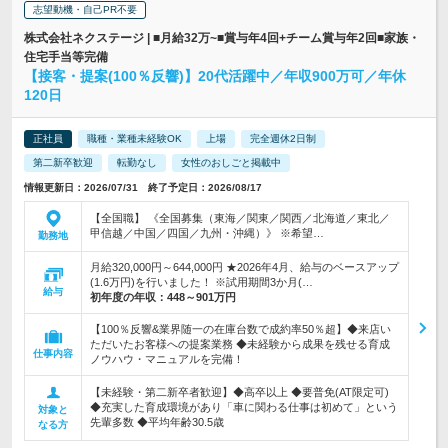
志望動機・自己PR不要
株式会社ネクステージ | ■月給32万~■賞与年4回+チーム賞与年2回■家族・
住宅手当等完備
【接客・提案(100％反響)】20代活躍中／年収900万可／年休
120日
正社員
職種・業種未経験OK
上場
完全週休2日制
第二新卒歓迎
転勤なし
女性のおしごと掲載中
情報更新日：2026/07/31 終了予定日：2026/08/17
【全国職】 《全国募集（東海／関東／関西／北海道／東北／
甲信越／中国／四国／九州・沖縄）》 ※希望…
勤務地
月給320,000円～644,000円 ★2026年4月、給与のベースアップ
(1.6万円)を行いました！ ※試用期間3か月(…
給与
初年度の年収：
448～901万円
【100％反響&業界随一の在庫台数で成約率50％超】◆来店い
ただいたお客様への提案業務 ◆未経験から成果を残せる育成
仕事内容
ノウハウ・マニュアルを完備！
【未経験・第二新卒者歓迎】◆高卒以上 ◆要普免(AT限定可)
◆充実した育成環境があり「車に関わる仕事は初めて」という
対象と
先輩多数 ◆平均年齢30.5歳
なる方