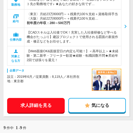
ト先が勤務地です♪ ★あなたの好きな街でず…
勤務地
〈東京〉月給23万8000円～＋残業代100％支給＋資格取得手当
〈大阪〉月給22万8000円～＋残業代100％支給…
給与
初年度の年収：
280～500万円
【CADスキルは入社後でOK！充実した入社後研修など学べる
機会がたっぷり】建設プロジェクトで使用される図面の新規作
仕事内容
成・修正などをお任せします。
【Web面接OK&面接翌日の内定も可能！】＜高卒以上＞★未経
験・第二新卒・フリーター歓迎★経験・転職回数不問★昇給年
対象と
2回で頑張りを還元！
なる方
企業データ
設立：2019年6月／従業員数：8,119人／本社所在
地：東京都
求人詳細を見る
気になる
9
1
9
件中
-
件