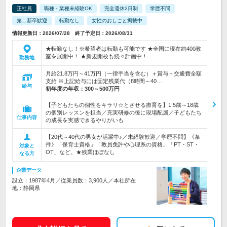
正社員
職種・業種未経験OK
完全週休2日制
学歴不問
第二新卒歓迎
転勤なし
女性のおしごと掲載中
情報更新日：2026/07/28 終了予定日：2026/08/31
★転勤なし！※希望者は転勤も可能です ★全国に現在約400教
室を展開中！ ★新規開校も続々計画中！…
勤務地
月給21.8万円～41万円（一律手当を含む）＋賞与＋交通費全額
支給 ※上記給与には固定残業代（8時間～40…
給与
初年度の年収：
300～500万円
【子どもたちの個性をキラリ☆とさせる療育を】1.5歳～18歳
の個別レッスンを担当／充実研修の後に現場配属／子どもたち
仕事内容
の成長を実感できるやりがいも
【20代～40代の男女が活躍中♪／未経験歓迎／学歴不問】《条
件》「保育士資格」「教員免許や心理系の資格」「PT・ST・
対象と
OT」など。★残業ほぼなし
なる方
企業データ
設立：1987年4月／従業員数：3,900人／本社所在
地：静岡県