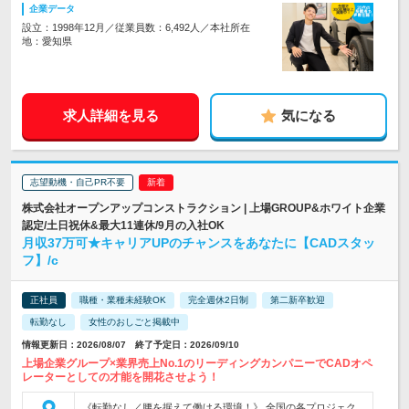
企業データ
設立：1998年12月／従業員数：6,492人／本社所在
地：愛知県
求人詳細を見る
気になる
志望動機・自己PR不要
株式会社オープンアップコンストラクション | 上場GROUP&ホワイト企業
認定/土日祝休&最大11連休/9月の入社OK
月収37万可★キャリアUPのチャンスをあなたに【CADスタッ
フ】/c
正社員
職種・業種未経験OK
完全週休2日制
第二新卒歓迎
転勤なし
女性のおしごと掲載中
情報更新日：2026/08/07 終了予定日：2026/09/10
上場企業グループ×業界売上No.1のリーディングカンパニーでCADオペ
レーターとしての才能を開花させよう！
《転勤なし／腰を据えて働ける環境！》 全国の各プロジェク