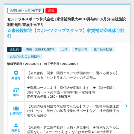
志望動機・自己PR不要
セントラルスポーツ株式会社 | 家賃補助最大40％/賞与約3ヵ月分/自社施設
利用無料/家族手当アリ
☆未経験歓迎【スポーツクラブスタッフ】家賃補助◎連休可能
◎
正社員
職種・業種未経験OK
上場
学歴不問
第二新卒歓迎
女性のおしごと掲載中
情報更新日：2026/07/31 終了予定日：2026/08/27
【東京都内・関東・関西エリアで積極募集中／選べる働き方】
全国にある「セントラルスポーツ」の各店舗…
勤務地
★勤務コースにより、初任給が変動します！★ 【総合職S】：
月給30万円～＋諸手当＋賞与年2回＋家賃補助…
給与
初年度の年収：
280～550万円
【充実の研修制度で未経験でも安心】スポーツ指導や店舗運営
だけでなく、学校での体育授業のサポートなど、社会貢献度の
仕事内容
場でも活躍◎
【未経験・第二新卒歓迎】人柄・意欲重視！★特別なスキルは
対象と
必要なし♪「スポーツが好き」な方は大歓迎★ 20代活躍中！