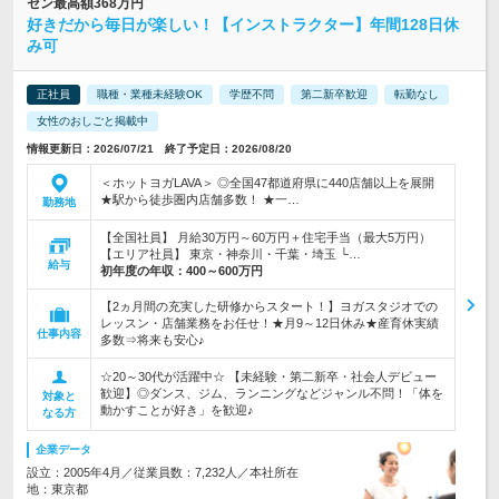
セン最高額368万円
好きだから毎日が楽しい！【インストラクター】年間128日休
み可
正社員
職種・業種未経験OK
学歴不問
第二新卒歓迎
転勤なし
女性のおしごと掲載中
情報更新日：2026/07/21 終了予定日：2026/08/20
＜ホットヨガLAVA＞ ◎全国47都道府県に440店舗以上を展開
★駅から徒歩圏内店舗多数！ ★一…
勤務地
【全国社員】 月給30万円～60万円＋住宅手当（最大5万円）
【エリア社員】 東京・神奈川・千葉・埼玉 └…
給与
初年度の年収：
400～600万円
【2ヵ月間の充実した研修からスタート！】ヨガスタジオでの
レッスン・店舗業務をお任せ！★月9～12日休み★産育休実績
仕事内容
多数⇒将来も安心♪
☆20～30代が活躍中☆ 【未経験・第二新卒・社会人デビュー
歓迎】◎ダンス、ジム、ランニングなどジャンル不問！「体を
対象と
動かすことが好き」を歓迎♪
なる方
企業データ
設立：2005年4月／従業員数：7,232人／本社所在
地：東京都