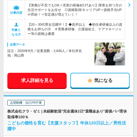
【実務が不安でもOK⇒充実の研修&OJTあり】障害を持つ方の
生活サポートをお任せ ◎資格取得/キャリアUP⇒資格手当UP
仕事内容
や昇給！⇒安定感が増えていく！
【20～30代男女活躍中！】◆高卒以上 ◆初任者研修以上の資
格をお持ちの方 ＃実務者研修、介護福祉士、ケアマネージャ
対象と
ー等の資格は優遇
なる方
企業データ
設立：2020年8月／従業員数：2,646人／本社所在
地：岡山県
求人詳細を見る
気になる
志望動機・自己PR不要
株式会社クラ・ゼミ | 未経験歓迎*完全週休2日*退職金あり*産後パパ育休
取得率100％
こどもの個性を育む【支援スタッフ】年休120日以上／男性活
躍中