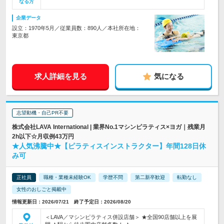
なる方
企業データ
設立：1970年5月／従業員数：890人／本社所在地：
東京都
求人詳細を見る
気になる
志望動機・自己PR不要
株式会社LAVA International | 業界No.1マシンピラティス×ヨガ｜残業月
2h以下☆月収例43万円
★人気沸騰中★【ピラティスインストラクター】年間128日休
み可
正社員
職種・業種未経験OK
学歴不問
第二新卒歓迎
転勤なし
女性のおしごと掲載中
情報更新日：2026/07/21 終了予定日：2026/08/20
＜LAVA／マシンピラティス併設店舗＞ ★全国90店舗以上を展