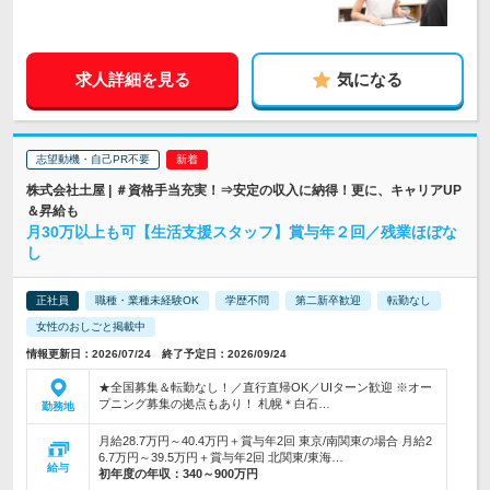
求人詳細を見る
気になる
志望動機・自己PR不要
株式会社土屋 | ＃資格手当充実！⇒安定の収入に納得！更に、キャリアUP
＆昇給も
月30万以上も可【生活支援スタッフ】賞与年２回／残業ほぼな
し
正社員
職種・業種未経験OK
学歴不問
第二新卒歓迎
転勤なし
女性のおしごと掲載中
情報更新日：2026/07/24 終了予定日：2026/09/24
★全国募集＆転勤なし！／直行直帰OK／UIターン歓迎 ※オー
プニング募集の拠点もあり！ 札幌＊白石…
勤務地
月給28.7万円～40.4万円＋賞与年2回 東京/南関東の場合 月給2
6.7万円～39.5万円＋賞与年2回 北関東/東海…
給与
初年度の年収：
340～900万円