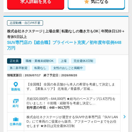
求人詳細を見る
気になる
志望動機・自己PR不要
株式会社ネクステージ | 上場企業│転勤なしの働き方もOK│年間休日120＋
有休5日以上
SUV専門店の【総合職】プライベート充実／初年度年収例448
万円
正社員
職種・業種未経験OK
上場
完全週休2日制
第二新卒歓迎
転勤なし
女性のおしごと掲載中
情報更新日：2026/07/17 終了予定日：2026/08/20
【全国職】 全国の各店舗から本人の希望を考慮して決定しま
す。 【募集エリア】 北海道／青森県／宮城…
勤務地
月給320,000円～644,000円 ★給与のベースアップ(1.6万円)を
行いました！ ※前職・経験等を考慮し決定し…
給与
初年度の年収：
448～901万円
株式会社ネクステージが運営するSUV中古車専門店『SUV LAN
D』にて車両のご提案から販売、アフターフォローまでをお任
仕事内容
せします ★休日は完全週休2日制