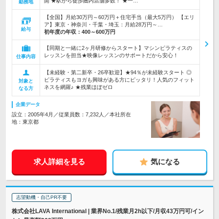
開 ★駅から徒歩圏内店舗多数！ ★一…
勤務地
【全国】月給30万円～60万円＋住宅手当（最大5万円） 【エリ
ア】東京・神奈川・千葉・埼玉：月給28万円～…
給与
初年度の年収：
400～600万円
【同期と一緒に2ヶ月研修からスタート】マシンピラティスの
レッスンを担当★映像レッスンのサポートだから安心！
仕事内容
【未経験・第二新卒・26卒歓迎】★94％が未経験スタート ◎
ピラティスもヨガも興味がある方にピッタリ！人気のフィット
対象と
ネスを網羅♪ ★残業ほぼゼロ
なる方
企業データ
設立：2005年4月／従業員数：7,232人／本社所在
地：東京都
求人詳細を見る
気になる
志望動機・自己PR不要
株式会社LAVA International | 業界No.1/残業月2h以下/月収43万円可/イン