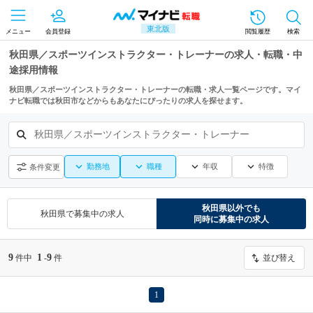
東北版
メニュー
会員登録
閲覧履歴
検索
秋田県／スポーツインストラクター・トレーナーの求人・転職・中
途採用情報
秋田県／スポーツインストラクター・トレーナーの転職・求人一覧ページです。マイ
ナビ転職では秋田市などからもあなたにぴったりの求人を探せます。
秋田県／スポーツインストラクター・トレーナー
勤務地
職種
年収
特徴
条件変更
秋田県
以外でも
秋田県
で募集中の求人
同時に募集中の求人
9
1
9
件中
-
件
並び替え
1