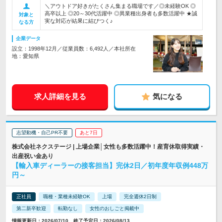
＼アウトドア好きがたくさん集まる職場です／◎未経験OK ◎
高卒以上 ◎20～30代活躍中 ◎異業種出身者も多数活躍中 ★誠
対象と
実な対応が結果に結びつく♪
なる方
企業データ
設立：1998年12月／従業員数：6,492人／本社所在
地：愛知県
求人詳細を見る
気になる
志望動機・自己PR不要
あと7日
株式会社ネクステージ | 上場企業│女性も多数活躍中！産育休取得実績・
出産祝い金あり
【輸入車ディーラーの接客担当】完休2日／初年度年収例448万
円～
正社員
職種・業種未経験OK
上場
完全週休2日制
第二新卒歓迎
転勤なし
女性のおしごと掲載中
情報更新日：2026/07/10 終了予定日：2026/08/13