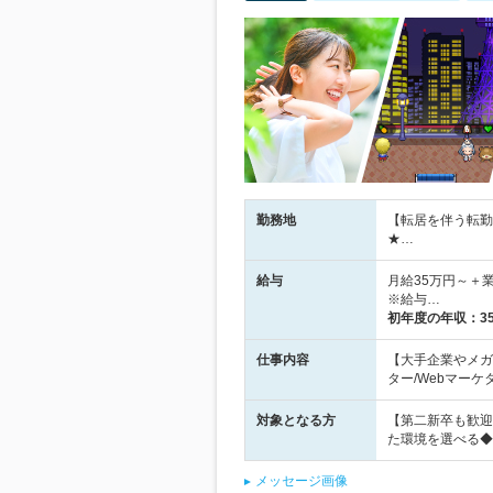
勤務地
【転居を伴う転勤
★…
給与
月給35万円～＋
※給与…
初年度の年収：
3
仕事内容
【大手企業やメガ
ター/Webマーケ
対象となる方
【第二新卒も歓迎
た環境を選べる◆
メッセージ画像