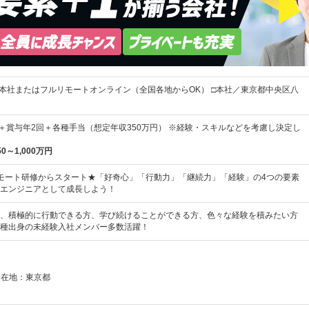
■本社またはフルリモートオンライン（全国各地からOK） □本社／東京都中央区八
上＋賞与年2回＋各種手当（想定年収350万円） ※経験・スキルなどを考慮し決定し
50～1,000万円
モート研修からスタート★「好奇心」「行動力」「継続力」「経験」の4つの要素
エンジニアとして成長しよう！
、積極的に行動できる方、学び続けることができる方、色々な経験を積みたい方
種出身の未経験入社メンバー多数活躍！
所在地：東京都