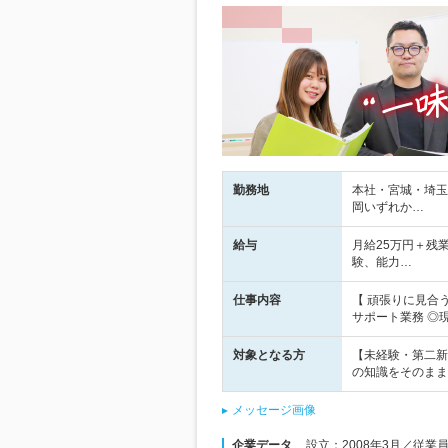
勤務地
本社・宮城・埼玉
岡いずれか…
給与
月給25万円＋残
験、能力…
仕事内容
【 頑張りに見合
サポート業務 ◎
対象となる方
【未経験・第二新
の知識をそのまま
メッセージ画像
企業データ
設立：2008年3月／従業