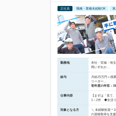
正社員
職種・業種未経験OK
第
勤務地
本社・宮城・埼玉
岡いずれか…
給与
月給25万円＋残業
リーダー…
初年度の年収：
3
仕事内容
【まずは「見て、
1～2件 ◆生活
対象となる方
＼ 未経験歓迎＊1
の資格取得を支援