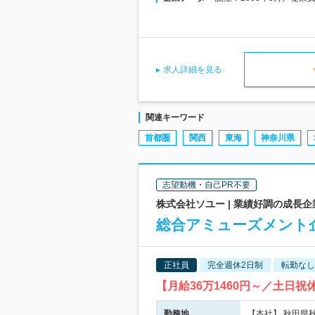
求人詳細を見る
関連キーワード
首都圏
関西
東海
神奈川県
志望動機・自己PR不要
株式会社ソユー | 業績好調の成長
総合アミューズメント
正社員
完全週休2日制
転勤なし
【月給36万1460円～／土
勤務地
【本社】 秋田県秋