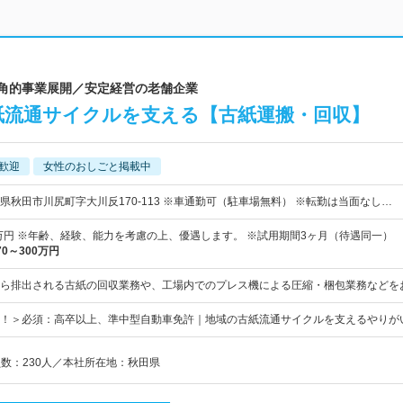
多角的事業展開／安定経営の老舗企業
紙流通サイクルを支える【古紙運搬・回収】
歓迎
女性のおしごと掲載中
県秋田市川尻町字大川反170-113 ※車通勤可（駐車場無料） ※転勤は当面なし…
0万円 ※年齢、経験、能力を考慮の上、優遇します。 ※試用期間3ヶ月（待遇同一）
70～300万円
ら排出される古紙の回収業務や、工場内でのプレス機による圧縮・梱包業務などを
！＞必須：高卒以上、準中型自動車免許｜地域の古紙流通サイクルを支えるやりが
員数：230人／本社所在地：秋田県