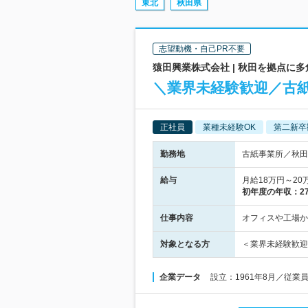
東北
秋田県
志望動機・自己PR不要
猿田興業株式会社 | 秋田を拠点に
＼業界未経験歓迎／古
正社員
業種未経験OK
第二新卒
勤務地
古紙事業所／秋田
給与
月給18万円～2
初年度の年収：
2
仕事内容
オフィスや工場か
対象となる方
＜業界未経験歓迎
企業データ
設立：1961年8月／従業