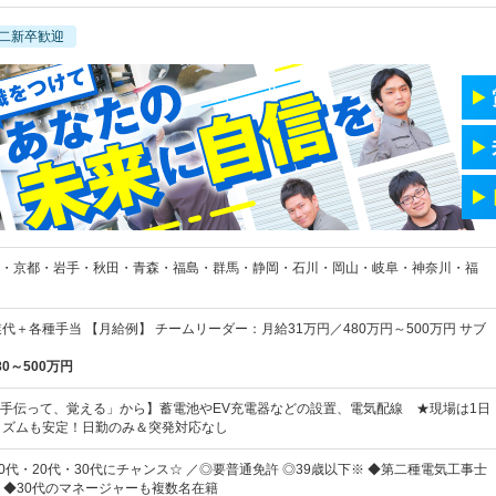
二新卒歓迎
・京都・岩手・秋田・青森・福島・群馬・静岡・石川・岡山・岐阜・神奈川・福
代＋各種手当 【月給例】 チームリーダー：月給31万円／480万円～500万円 サブ
80～500万円
手伝って、覚える」から】蓄電池やEV充電器などの設置、電気配線 ★現場は1日
リズムも安定！日勤のみ＆突発対応なし
0代・20代・30代にチャンス☆ ／◎要普通免許 ◎39歳以下※ ◆第二種電気工事士
 ◆30代のマネージャーも複数名在籍