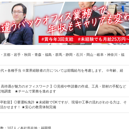
・京都・岩手・秋田・青森・福島・群馬・静岡・石川・岡山・岐阜・神奈川・福
業代＋各種手当 ※業界経験者の方については前職給与を考慮します。 ※年齢、経
う高待遇が魅力のオフィスワーク 】◎見積や申請書の作成、工具・部材の手配など
現地調査 ★チームで業務を進めます
卒歓迎】◎要運転免許 ★未経験でOKですが、現場や工事の流れがわかる方は、そ
活かせます！ ★安心の教育体制完備
員数：107人／本社所在地：福岡県