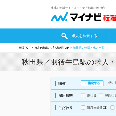
東北の転職サイトはマイナビ転職 [東北版]
求人を検索する
転職TOP
東北の転職・求人情報TOP
秋田県の転職・求人一覧
秋田県／羽後牛島駅の求人
特に
職種
指定する
雇用形態
正社員
契約社
こだわり
職種未経験OK