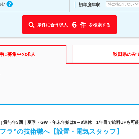
含む
特に指定しない
初年度年収
6
件
条件に合う求人
を検索する
時に募集中の求人
秋田県
のみ
中
| 賞与年3回｜夏季・GW・年末年始は6～9連休｜1年目で給料UPも可
ンフラ”の技術職へ【設置・電気スタッフ】