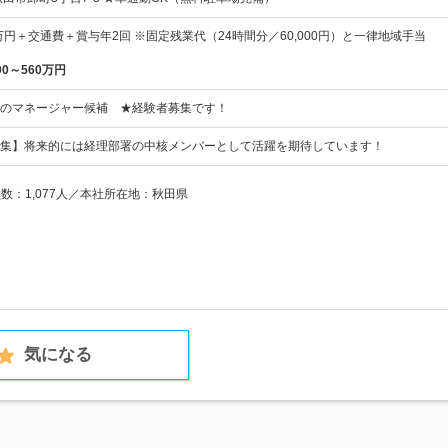
万円＋交通費＋賞与年2回 ※固定残業代（24時間分／60,000円）と一律地域手当
00～560万円
のマネージャー候補 ★経験者募集です！
集】将来的には経理部署の中核メンバーとして活躍を期待しています！
員数：1,077人／本社所在地：秋田県
気になる