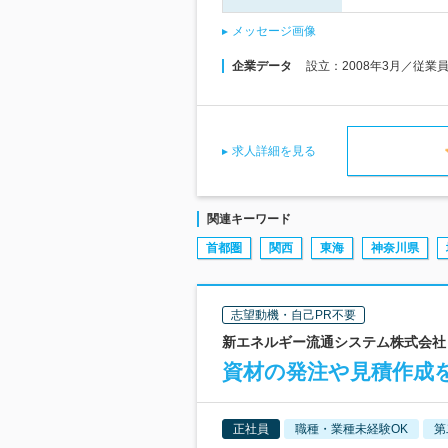
メッセージ画像
企業データ
設立：2008年3月／従業
求人詳細を見る
関連キーワード
首都圏
関西
東海
神奈川県
志望動機・自己PR不要
新エネルギー流通システム株式会社 
資材の発注や見積作成
正社員
職種・業種未経験OK
第