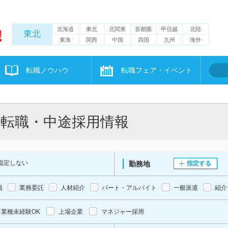
北海道
東北
北関東
首都圏
甲信越
北陸
東北
東海
関西
中国
四国
九州
海外
転職ノウハウ
転職フェア・イベント
・転職・中途採用情報
指定しない
勤務地
指定する
員
業務委託
人材紹介
パート・アルバイト
一般派遣
紹介
業種未経験OK
上場企業
マネジャー採用