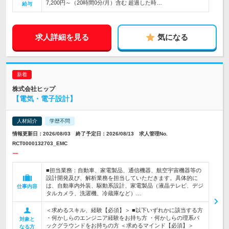
7,200円～（20時間0分/月）含む 超過した時…
給与
求人詳細を見る
気になる
株式会社ヒップ
【電気・電子設計】
人材紹介
学歴不問
情報更新日：2026/08/03 終了予定日：2026/08/13 求人管理No.
RCT0000132703_EMC
ー
■担当業務：自動車、家電製品、通信機器、航空宇宙機器等の
設計開発及び、解析業務を担当していただきます。具体的に
は、自動車内外装、駆動系設計、家電製品（液晶テレビ、デジ
仕事内容
タルカメラ、洗濯機、冷蔵庫など）…
＜求めるスキル、経験【必須】＞ ■以下いずれかに該当する方
・何かしらのエンジニア経験をお持ち方 ・何かしらの理系バ
対象と
ックグラウンドをお持ちの方 ＜求めるマインド【必須】＞
なる方