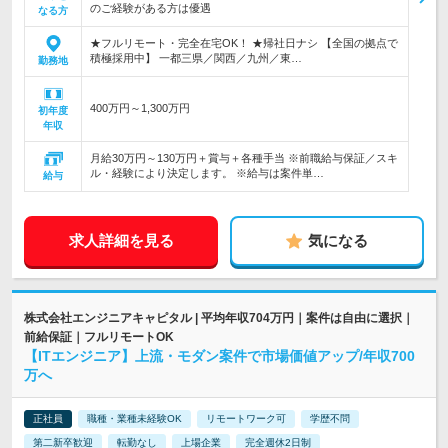
のご経験がある方は優遇
なる方
★フルリモート・完全在宅OK！ ★帰社日ナシ 【全国の拠点で
積極採用中】 一都三県／関西／九州／東…
勤務地
400万円～1,300万円
初年度
年収
月給30万円～130万円＋賞与＋各種手当 ※前職給与保証／スキ
ル・経験により決定します。 ※給与は案件単…
給与
求人詳細を見る
気になる
株式会社エンジニアキャピタル | 平均年収704万円｜案件は自由に選択｜
前給保証｜フルリモートOK
【ITエンジニア】上流・モダン案件で市場価値アップ/年収700
万へ
正社員
職種・業種未経験OK
リモートワーク可
学歴不問
第二新卒歓迎
転勤なし
上場企業
完全週休2日制