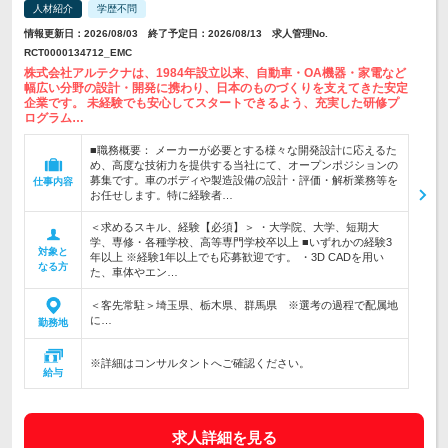
人材紹介
学歴不問
情報更新日：2026/08/03 終了予定日：2026/08/13 求人管理No.
RCT0000134712_EMC
株式会社アルテクナは、1984年設立以来、自動車・OA機器・家電など
幅広い分野の設計・開発に携わり、日本のものづくりを支えてきた安定
企業です。 未経験でも安心してスタートできるよう、充実した研修プ
ログラム…
■職務概要： メーカーが必要とする様々な開発設計に応えるた
め、高度な技術力を提供する当社にて、オープンポジションの
募集です。車のボディや製造設備の設計・評価・解析業務等を
仕事内容
お任せします。特に経験者…
＜求めるスキル、経験【必須】＞ ・大学院、大学、短期大
学、専修・各種学校、高等専門学校卒以上 ■いずれかの経験3
対象と
年以上 ※経験1年以上でも応募歓迎です。 ・3D CADを用い
なる方
た、車体やエン…
＜客先常駐＞埼玉県、栃木県、群馬県 ※選考の過程で配属地
に…
勤務地
※詳細はコンサルタントへご確認ください。
給与
求人詳細を見る