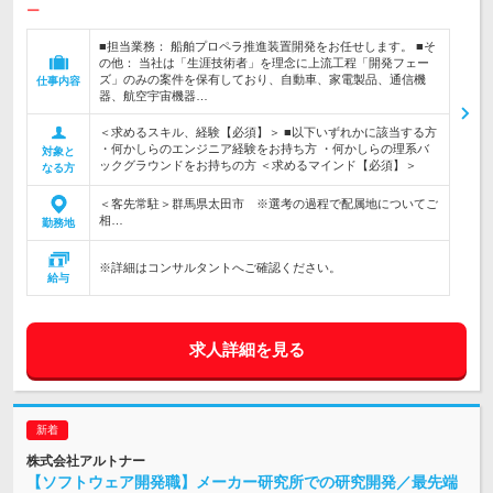
ー
■担当業務： 船舶プロペラ推進装置開発をお任せします。 ■そ
の他： 当社は「生涯技術者」を理念に上流工程「開発フェー
ズ」のみの案件を保有しており、自動車、家電製品、通信機
仕事内容
器、航空宇宙機器…
＜求めるスキル、経験【必須】＞ ■以下いずれかに該当する方
・何かしらのエンジニア経験をお持ち方 ・何かしらの理系バ
対象と
ックグラウンドをお持ちの方 ＜求めるマインド【必須】＞
なる方
＜客先常駐＞群馬県太田市 ※選考の過程で配属地についてご
相…
勤務地
※詳細はコンサルタントへご確認ください。
給与
求人詳細を見る
株式会社アルトナー
【ソフトウェア開発職】メーカー研究所での研究開発／最先端