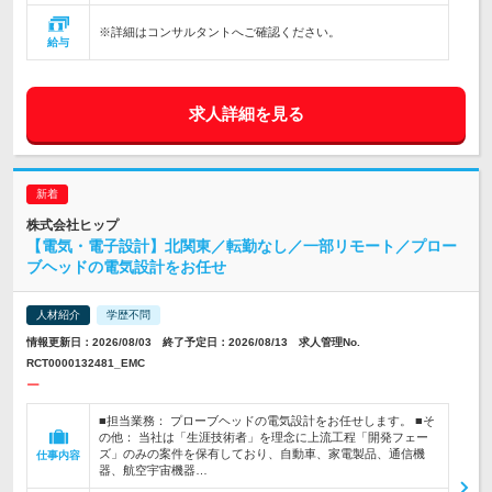
※詳細はコンサルタントへご確認ください。
給与
求人詳細を見る
株式会社ヒップ
【電気・電子設計】北関東／転勤なし／一部リモート／プロー
ブヘッドの電気設計をお任せ
人材紹介
学歴不問
情報更新日：2026/08/03 終了予定日：2026/08/13 求人管理No.
RCT0000132481_EMC
ー
■担当業務： プローブヘッドの電気設計をお任せします。 ■そ
の他： 当社は「生涯技術者」を理念に上流工程「開発フェー
ズ」のみの案件を保有しており、自動車、家電製品、通信機
仕事内容
器、航空宇宙機器…