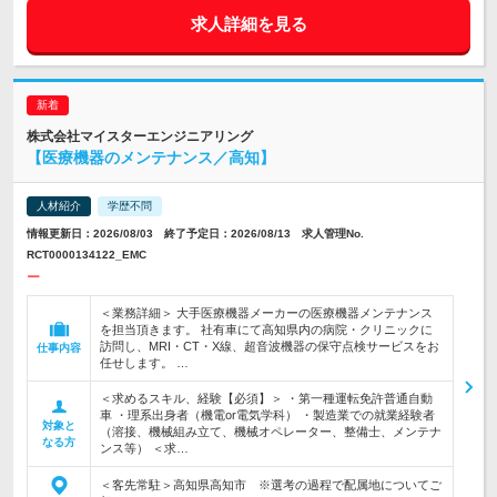
求人詳細を見る
株式会社マイスターエンジニアリング
【医療機器のメンテナンス／高知】
人材紹介
学歴不問
情報更新日：2026/08/03 終了予定日：2026/08/13 求人管理No.
RCT0000134122_EMC
ー
＜業務詳細＞ 大手医療機器メーカーの医療機器メンテナンス
を担当頂きます。 社有車にて高知県内の病院・クリニックに
訪問し、MRI・CT・X線、超音波機器の保守点検サービスをお
仕事内容
任せします。 …
＜求めるスキル、経験【必須】＞ ・第一種運転免許普通自動
車 ・理系出身者（機電or電気学科） ・製造業での就業経験者
対象と
（溶接、機械組み立て、機械オペレーター、整備士、メンテナ
なる方
ンス等） ＜求…
＜客先常駐＞高知県高知市 ※選考の過程で配属地についてご