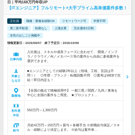
日｜平均188万円年収UP
【ITエンジニア】フルリモート×大手プライム高単価案件多数！
正社員
職種・業種未経験OK
リモートワーク可
学歴不問
第二新卒歓迎
転勤なし
上場企業
完全週休2日制
女性のおしごと掲載中
情報更新日：2026/08/07 終了予定日：2026/10/08
入社後は、スキルや成長フェーズに合わせて、 開発／インフ
ラ／クラウド／AI／メタバース等の案件から自由に参画案件を
仕事内容
選択できます。
■エンジニアとしての経験2年以上（領域、工程、言語は不
問！） ◎学歴・ブランク・転職回数不問 ◎選考はWEBで完
対象と
結！即日内定も！
なる方
【全国の拠点で積極採用中】 一都三県／関西／九州／東海を
中心に全国の案件をご用意。 ★プロジェクト…
勤務地
550万円～1,300万円
初年度
年収
月給42万円～150万円＋賞与＋各種手当 ※前職給与保証／スキ
ル・経験により決定します。 ※給与は案件単…
給与