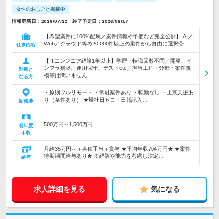
女性のおしごと掲載中
情報更新日：2026/07/22 終了予定日：2026/08/17
【希望案件に100%配属／案件情報や単価など完全公開】 AI／
Web／クラウド等の20,000件以上の案件から自由に選択◎
仕事内容
【ITエンジニア経験1年以上】学歴・転職回数不問／開発、イ
ンフラ構築、運用保守、テストetc／担当工程・分野・案件規
対象と
模等は問いません
なる方
・原則フルリモート ・常駐案件あり ・転勤なし ・上京支援あ
り（条件あり） ★帰社日ゼロ・日報記入…
勤務地
500万円～1,500万円
初年度
年収
月給35万円～＋各種手当＋賞与 ★平均年収704万円★ ★案件
待期期間給与あり★ ※経験や能力を考慮し決定…
給与
求人詳細を見る
気になる