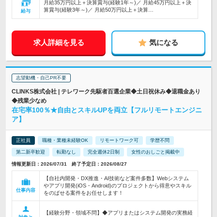
月給35万円以上＋決算賞与(経験1年～)／ 月給45万円以上＋決
算賞与(経験3年～)／ 月給50万円以上＋決算…
給与
求人詳細を見る
気になる
志望動機・自己PR不要
CLINKS株式会社 | テレワーク先駆者百選企業◆土日祝休み◆退職金あり
◆残業少なめ
在宅率100％★自由とスキルUPを両立【フルリモートエンジニ
ア】
正社員
職種・業種未経験OK
リモートワーク可
学歴不問
第二新卒歓迎
転勤なし
完全週休2日制
女性のおしごと掲載中
情報更新日：2026/07/31 終了予定日：2026/08/27
【自社内開発・DX推進・AI技術など案件多数】Webシステム
やアプリ開発(iOS・Android)のプロジェクトから得意やスキル
仕事内容
をのばせる案件をお任せします！
【経験分野・領域不問】◆アプリまたはシステム開発の実務経