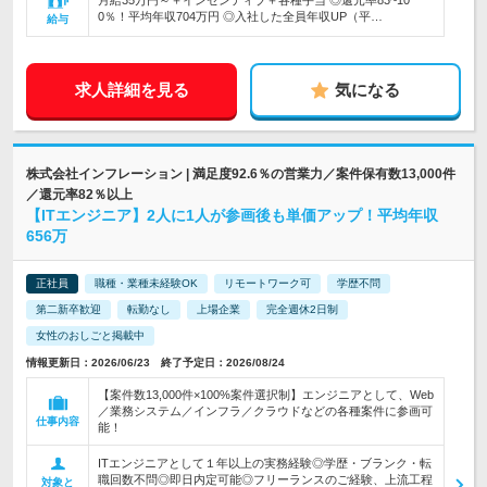
月給35万円～＋インセンティブ＋各種手当 ◎還元率83~10
0％！平均年収704万円 ◎入社した全員年収UP（平…
給与
求人詳細を見る
気になる
株式会社インフレーション | 満足度92.6％の営業力／案件保有数13,000件
／還元率82％以上
【ITエンジニア】2人に1人が参画後も単価アップ！平均年収
656万
正社員
職種・業種未経験OK
リモートワーク可
学歴不問
第二新卒歓迎
転勤なし
上場企業
完全週休2日制
女性のおしごと掲載中
情報更新日：2026/06/23 終了予定日：2026/08/24
【案件数13,000件×100%案件選択制】エンジニアとして、Web
／業務システム／インフラ／クラウドなどの各種案件に参画可
仕事内容
能！
ITエンジニアとして１年以上の実務経験◎学歴・ブランク・転
職回数不問◎即日内定可能◎フリーランスのご経験、上流工程
対象と