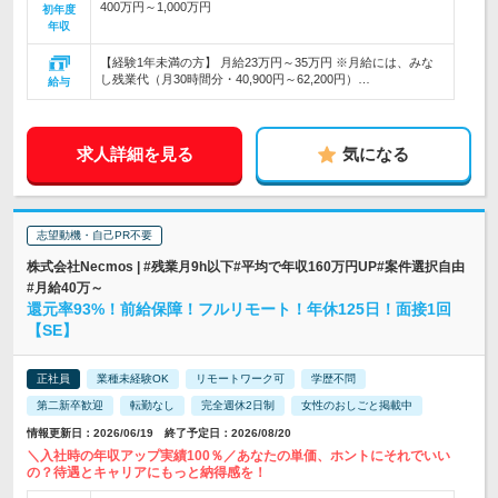
400万円～1,000万円
初年度
年収
【経験1年未満の方】 月給23万円～35万円 ※月給には、みな
し残業代（月30時間分・40,900円～62,200円）…
給与
求人詳細を見る
気になる
志望動機・自己PR不要
株式会社Necmos | #残業月9h以下#平均で年収160万円UP#案件選択自由
#月給40万～
還元率93%！前給保障！フルリモート！年休125日！面接1回
【SE】
正社員
業種未経験OK
リモートワーク可
学歴不問
第二新卒歓迎
転勤なし
完全週休2日制
女性のおしごと掲載中
情報更新日：2026/06/19 終了予定日：2026/08/20
＼入社時の年収アップ実績100％／あなたの単価、ホントにそれでいい
の？待遇とキャリアにもっと納得感を！