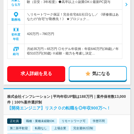
対象と
験（目安：3年程度）◆高卒以上☆副業OK☆最新PC貸与
なる方
＼リモートワーク保証！完全在宅&出社日なし／ 《研修後はあ
なたの"自宅"が勤務先！》 ★プロジェク…
勤務地
420万円～780万円
初年度
年収
月給35万円～65万円 ◎モデル年収例：年収640万円(38歳)／年
収510万円(30歳) ※経験・能力を考慮し決定…
給与
求人詳細を見る
気になる
株式会社インフレーション | 平均年収UP額は188万円｜案件保有数13,000
件｜100%案件選択制
【開発エンジニア】リスク０の転職を◎年収900万へ！
正社員
職種・業種未経験OK
リモートワーク可
学歴不問
第二新卒歓迎
転勤なし
上場企業
完全週休2日制