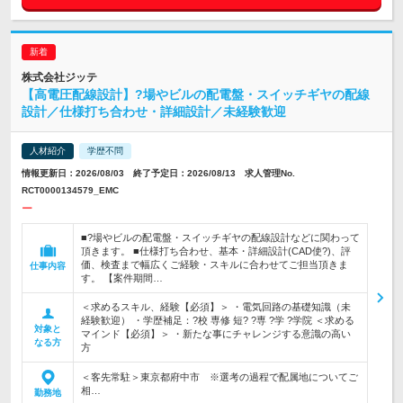
株式会社ジッテ
【高電圧配線設計】?場やビルの配電盤・スイッチギヤの配線
設計／仕様打ち合わせ・詳細設計／未経験歓迎
人材紹介
学歴不問
情報更新日：2026/08/03 終了予定日：2026/08/13 求人管理No.
RCT0000134579_EMC
ー
■?場やビルの配電盤・スイッチギヤの配線設計などに関わって
頂きます。 ■仕様打ち合わせ、基本・詳細設計(CAD使?)、評
価、検査まで幅広くご経験・スキルに合わせてご担当頂きま
仕事内容
す。 【案件期間…
＜求めるスキル、経験【必須】＞ ・電気回路の基礎知識（未
経験歓迎） ・学歴補足：?校 専修 短? ?専 ?学 ?学院 ＜求める
対象と
マインド【必須】＞ ・新たな事にチャレンジする意識の高い
なる方
方
＜客先常駐＞東京都府中市 ※選考の過程で配属地についてご
相…
勤務地