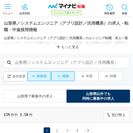
メニュー
会員登録
閲覧履歴
検索
山形県／システムエンジニア（アプリ設計／汎用機系）の求人・転
職・中途採用情報
山形県／システムエンジニア（アプリ設計／汎用機系）のエンジニア転職・求人一覧
ページです。マイナビ転職では、ITエンジニアの転職・求人情報を山形市、鶴岡市な
もっと見る
どの条件からも探せます。
山形県／システムエンジニア（アプリ設計／汎用機系）
勤務地
職種
年収
特徴
条件変更
山形県
以外でも
山形県
で募集中の求人
同時に募集中の求人
159
1
50
件中
-
件
並び替え
1
2
3
4