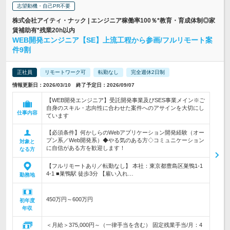
志望動機・自己PR不要
株式会社アイティ・ナック | エンジニア稼働率100％*教育・育成体制◎家
賃補助有*残業20h以内
WEB開発エンジニア【SE】上流工程から参画/フルリモート案
件9割
正社員
リモートワーク可
転勤なし
完全週休2日制
情報更新日：2026/03/10 終了予定日：2026/09/07
【WEB開発エンジニア】受託開発事業及びSES事業メイン※ご
自身のスキル・志向性に合わせた案件へのアサインを大切にし
仕事内容
ています
【必須条件】何かしらのWebアプリケーション開発経験（オー
プン系／Web開発系）◆やる気のある方◇コミュニケーション
対象と
に自信がある方を歓迎します！
なる方
【フルリモートあり／転勤なし】 本社：東京都豊島区巣鴨1-1
4-1 ■巣鴨駅 徒歩3分 【雇い入れ…
勤務地
450万円～600万円
初年度
年収
＜月給＞375,000円～（一律手当を含む） 固定残業手当/月：4