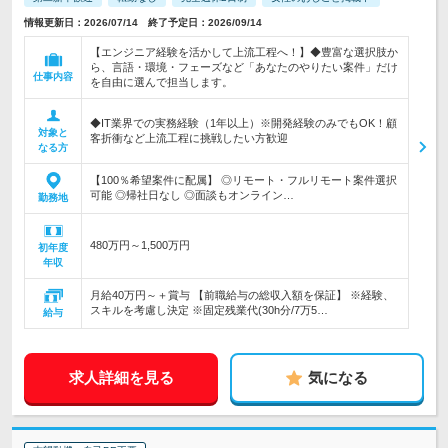
情報更新日：2026/07/14 終了予定日：2026/09/14
【エンジニア経験を活かして上流工程へ！】◆豊富な選択肢か
ら、言語・環境・フェーズなど「あなたのやりたい案件」だけ
仕事内容
を自由に選んで担当します。
◆IT業界での実務経験（1年以上）※開発経験のみでもOK！顧
対象と
客折衝など上流工程に挑戦したい方歓迎
なる方
【100％希望案件に配属】 ◎リモート・フルリモート案件選択
可能 ◎帰社日なし ◎面談もオンライン…
勤務地
480万円～1,500万円
初年度
年収
月給40万円～＋賞与 【前職給与の総収入額を保証】 ※経験、
スキルを考慮し決定 ※固定残業代(30h分/7万5…
給与
求人詳細を見る
気になる