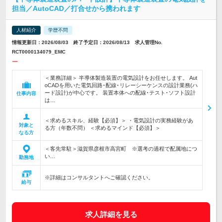
担当／AutoCAD／打合せから携われます
人材紹介
学歴不問
情報更新日：2026/08/03 終了予定日：2026/08/13 求人管理No.
RCT0000134079_EMC
ー
＜業務詳細＞ 半導体製造装置の電気設計をお任せします。 Aut
oCADを用いた電気回路･配線･リレーシーケンスの設計業務(ハ
ード設計)が中心です。 装置本体への配線･テスト･ソフト設計
仕事内容
は…
＜求めるスキル、経験【必須】＞ ・電気設計の実務経験があ
対象と
る方（年数不問） ＜求めるマインド【必須】＞
なる方
＜客先常駐＞滋賀県彦根市高宮町 ※選考の過程で配属地につ
い…
勤務地
※詳細はコンサルタントへご確認ください。
給与
求人詳細を見る