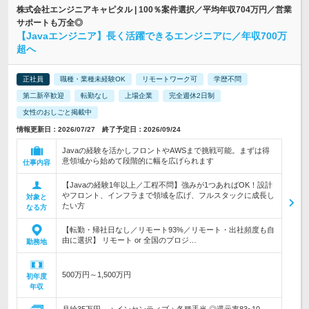
株式会社エンジニアキャピタル | 100％案件選択／平均年収704万円／営業
サポートも万全◎
【Javaエンジニア】長く活躍できるエンジニアに／年収700万
超へ
正社員
職種・業種未経験OK
リモートワーク可
学歴不問
第二新卒歓迎
転勤なし
上場企業
完全週休2日制
女性のおしごと掲載中
情報更新日：2026/07/27 終了予定日：2026/09/24
Javaの経験を活かしフロントやAWSまで挑戦可能。まずは得
意領域から始めて段階的に幅を広げられます
仕事内容
【Javaの経験1年以上／工程不問】強みが1つあればOK！設計
やフロント、インフラまで領域を広げ、フルスタックに成長し
対象と
たい方
なる方
【転勤・帰社日なし／リモート93%／リモート・出社頻度も自
由に選択】 リモート or 全国のプロジ…
勤務地
500万円～1,500万円
初年度
年収