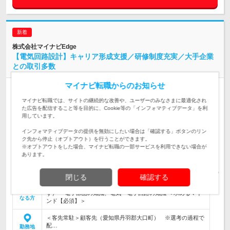
株式会社マイナビEdge
【電気回路設計】キャリア形成支援／研修制度充実／大手企業
との取引多数
マイナビ転職からのお知らせ
人材紹介
学歴不問
マイナビ転職では、サイトの継続的な改善や、ユーザーのみなさまに最適化され
情報更新日：2026/08/03 終了予定日：2026/08/13 求人管理No.
た広告を配信すること等を目的に、Cookie等の「インフォマティブデータ」を利
RCT0000169414_EMC
用しています。
ー
インフォマティブデータの提供を無効にしたい場合は「確認する」ボタンのリン
【仕事内容】 配属先にて、自動車部品（スマートキー、 エマ
ク先から停止（オプトアウト）を行うことができます。
ージェンシーキー、イモビライザー等）の電気回路設計・製図
※オプトアウトをした場合、マイナビ転職の一部サービスを利用できない場合が
（CAD入力）および電子機器試作品の評価業務に携わっていた
仕事内容
あります。
だくことを予定していま…
閉じる
確認する
＜求めるスキル、経験【必須】＞ 下記いずれかの経験・知見
をお持ちの方 ・エンジニアの実務経験（製品・経験年数問わ
対象と
ず） ・電子部品の知識、電気・電子回路の知識 ＜求めるマイ
なる方
ンド【必須】＞
＜客先常駐＞顧客先（愛知県丹羽郡大口町） ※選考の過程で
配…
勤務地