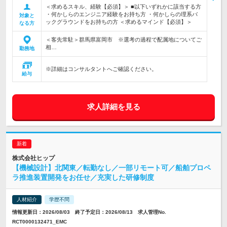
＜求めるスキル、経験【必須】＞ ■以下いずれかに該当する方
・何かしらのエンジニア経験をお持ち方 ・何かしらの理系バ
対象と
ックグラウンドをお持ちの方 ＜求めるマインド【必須】＞
なる方
＜客先常駐＞群馬県富岡市 ※選考の過程で配属地についてご
相…
勤務地
※詳細はコンサルタントへご確認ください。
給与
求人詳細を見る
株式会社ヒップ
【機械設計】北関東／転勤なし／一部リモート可／船舶プロペ
ラ推進装置開発をお任せ／充実した研修制度
人材紹介
学歴不問
情報更新日：2026/08/03 終了予定日：2026/08/13 求人管理No.
RCT0000132471_EMC