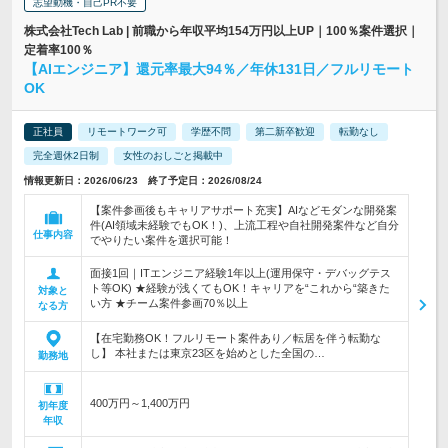
志望動機・自己PR不要
株式会社Tech Lab | 前職から年収平均154万円以上UP｜100％案件選択｜
定着率100％
【AIエンジニア】還元率最大94％／年休131日／フルリモート
OK
正社員
リモートワーク可
学歴不問
第二新卒歓迎
転勤なし
完全週休2日制
女性のおしごと掲載中
情報更新日：2026/06/23 終了予定日：2026/08/24
【案件参画後もキャリアサポート充実】AIなどモダンな開発案
件(AI領域未経験でもOK！)、上流工程や自社開発案件など自分
仕事内容
でやりたい案件を選択可能！
面接1回｜ITエンジニア経験1年以上(運用保守・デバッグテス
ト等OK) ★経験が浅くてもOK！キャリアを“これから“築きた
対象と
い方 ★チーム案件参画70％以上
なる方
【在宅勤務OK！フルリモート案件あり／転居を伴う転勤な
し】 本社または東京23区を始めとした全国の…
勤務地
400万円～1,400万円
初年度
年収