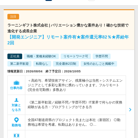
ラーニンギフト株式会社 | バリエーション豊かな案件あり！確かな技術で
進化する成長企業
【開発エンジニア】リモート案件有★案件還元率82％★昇給年
2回
正社員
職種・業種未経験OK
リモートワーク可
学歴不問
第二新卒歓迎
転勤なし
完全週休2日制
女性のおしごと掲載中
情報更新日：2026/08/04 終了予定日：2026/10/05
＜高給与、希望技術アサイン、残業極小は当然＞システムエン
ジニアとして多彩な案件に携わっていきます。フルリモート
仕事内容
(完全在宅勤務）多数あり
《第二新卒歓迎／経験不問／学歴不問》IT業界で何らかの実務
対象と
経験がある方・プログラミングができる方
なる方
全国47都道府県のプロジェクト先または本社（新宿区） ◎勤
務地は希望を考慮。転勤はありません。 ◎…
勤務地