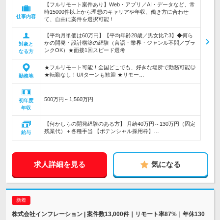
【フルリモート案件あり】Web・アプリ／AI・データなど、常
時15000件以上から理想のキャリアや年収、働き方に合わせ
仕事内容
て、自由に案件を選択可能！
【平均月単価は60万円】【平均年齢28歳／男女比7:3】◆何ら
かの開発・設計構築の経験（言語・業界・ジャンル不問／ブラ
対象と
ンクOK）★面接1回スピード選考
なる方
★フルリモート可能！全国どこでも、好きな場所で勤務可能◎
★転勤なし！U/Iターンも歓迎 ★リモー…
勤務地
500万円～1,560万円
初年度
年収
【何かしらの開発経験のある方】 月給40万円～130万円（固定
残業代）＋各種手当 【ポテンシャル採用枠】…
給与
求人詳細を見る
気になる
株式会社インフレーション | 案件数13,000件｜リモート率87%｜年休130