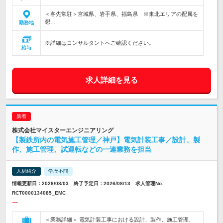
＜客先常駐＞宮城県、岩手県、福島県 ※東北エリアの配属を
想…
勤務地
※詳細はコンサルタントへご確認ください。
給与
求人詳細を見る
株式会社マイスターエンジニアリング
【製鉄所内の電気施工管理／神戸】電気計装工事／設計、製
作、施工管理、試運転などの一連業務を担当
人材紹介
学歴不問
情報更新日：2026/08/03 終了予定日：2026/08/13 求人管理No.
RCT0000134085_EMC
ー
＜業務詳細＞ 電気計装工事における設計、製作、施工管理、