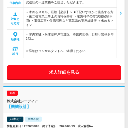
試運転の一連業務をご担当いただきます。
仕事内容
＜求めるスキル、経験【必須】＞ ■下記いずれかに該当する方
・第二種電気工事士の資格保持者 ・電気科卒の方(実務経験不
対象と
問) ・電気工事や設備管理など電気系の実務経験者 ＜求めるマ
なる方
イン…
＜客先常駐＞兵庫県神戸市灘区 ※国内出張：日帰り出張を年
2?3…
勤務地
※詳細はコンサルタントへご確認ください。
給与
求人詳細を見る
株式会社シーディア
【機械設計】
人材紹介
学歴不問
情報更新日：2026/08/03 終了予定日：2026/08/13 求人管理No.