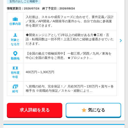
女性のおしごと掲載中
情報更新日：2026/07/24 終了予定日：2026/08/24
入社後は、スキルや成長フェーズに合わせて、要件定義／設計
／実装／API開発／AI開発等の案件から、自分で自由に参画案
仕事内容
件を選択できます。
◆開発エンジニアとして1年以上の経験がある方◆工程・言
語・転職回数は一切不問！上流工程のご経験は優遇させていた
対象と
だきます。
なる方
【全国の拠点で積極採用中】 一都三県／関西／九州／東海を
中心に全国の案件をご用意。 ★プロジェクト…
勤務地
400万円～1,300万円
初年度
年収
＼前職の給与、完全保証！／ 月給30万円～130万円＋賞与＋各
種手当 ※前職給与保証／スキル・経験により…
給与
求人詳細を見る
気になる