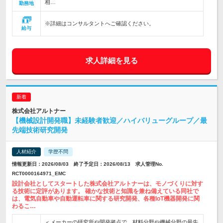
相…
勤務地
※詳細はコンサルタントへご確認ください。
給与
求人詳細を見る
株式会社アルトナー
【機械設計開発職】未経験者歓迎／ハイバリューグループ／最
先端技術研究開発
人材紹介
学歴不問
情報更新日：2026/08/03 終了予定日：2026/08/13 求人管理No.
RCT0000164971_EMC
設計会社としてスタートした株式会社アルトナーは、モノづくりに対す
る技術に定評があります。 確かな技術と知識を兼ね備えている同社で
は、電気自動車や自動運転車に関する研究開発、各種IoT機器開発に関
わるこ…
＜メーカーの研究所や開発拠点で、材料分野や機械分野の最先