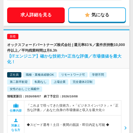
求人詳細を見る
気になる
オックスフォードパートナーズ株式会社 | 還元率83％／案件所持数10,000
件以上／平均残業時間は月6.3h
【ITエンジニア】確かな技術力×正当な評価／市場価値を最大
化！
正社員
職種・業種未経験OK
リモートワーク可
学歴不問
第二新卒歓迎
転勤なし
上場企業
完全週休2日制
女性のおしごと掲載中
情報更新日：2026/08/07 終了予定日：2026/10/08
「これまで培ってきた技術力」×「ビジネスインパクト」×「正
当な評価」／あなた自身の市場価値と収入を最大化☆
仕事内容
◆スピード選考！土日・夜間の面談・即日内定も可能 ◆
対象と
なる方