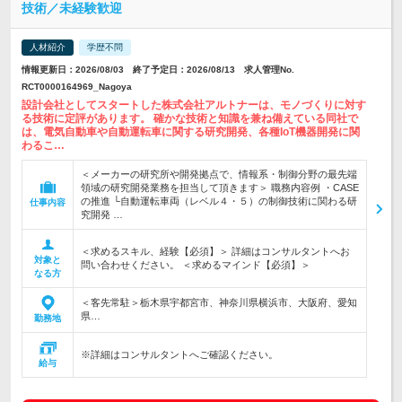
技術／未経験歓迎
人材紹介
学歴不問
情報更新日：2026/08/03 終了予定日：2026/08/13 求人管理No.
RCT0000164969_Nagoya
設計会社としてスタートした株式会社アルトナーは、モノづくりに対す
る技術に定評があります。 確かな技術と知識を兼ね備えている同社で
は、電気自動車や自動運転車に関する研究開発、各種IoT機器開発に関
わるこ…
＜メーカーの研究所や開発拠点で、情報系・制御分野の最先端
領域の研究開発業務を担当して頂きます＞ 職務内容例 ・CASE
の推進 └自動運転車両（レベル４・５）の制御技術に関わる研
仕事内容
究開発 …
＜求めるスキル、経験【必須】＞ 詳細はコンサルタントへお
対象と
問い合わせください。 ＜求めるマインド【必須】＞
なる方
＜客先常駐＞栃木県宇都宮市、神奈川県横浜市、大阪府、愛知
県…
勤務地
※詳細はコンサルタントへご確認ください。
給与