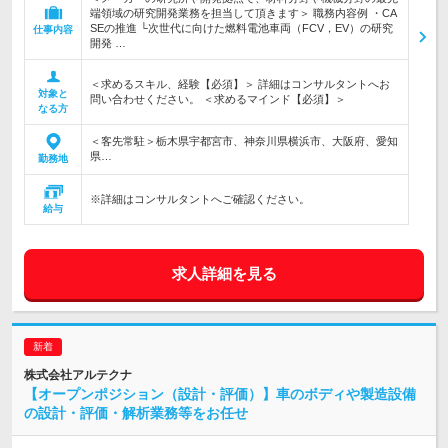
端領域の研究開発業務を担当して頂きます＞ 職務内容例 ・CA
SEの推進 └次世代に向けた燃料電池車両（FCV，EV）の研究
仕事内容
開発 …
＜求めるスキル、経験【必須】＞ 詳細はコンサルタントへお
対象と
問い合わせください。 ＜求めるマインド【必須】＞
なる方
＜客先常駐＞栃木県宇都宮市、神奈川県横浜市、大阪府、愛知
県…
勤務地
※詳細はコンサルタントへご確認ください。
給与
求人詳細を見る
株式会社アルテクナ
【オープンポジション（設計・評価）】車のボディや製造設備
の設計・評価・解析業務等をお任せ