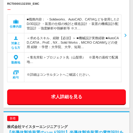
RCT0000132350_EMC
ー
■職務内容： ・Solidworks、AutoCAD、CATIAなどを使用した2
D/3D設計 ・装置の仕様の検討と構造設計 ・装置の機構設計/配
仕事内容
管設計 ・強度解析や熱解析等 ※ス…
＜求めるスキル、経験【必須】＞ ■機械設計実務経験 ■AutoCA
D,CATIA，ProE，NX，Solid Works，MICRO CADAMなどの使
対象と
用 経験 ・学歴：大学院、大学、短期…
なる方
＜客先常駐＞プロジェクト先（山梨県） ※選考の過程で配属
地…
勤務地
※詳細はコンサルタントへご確認ください。
給与
求人詳細を見る
株式会社マイスターエンジニアリング
【半導体製造装置のハード設計】半導体製造装置の電気設計を