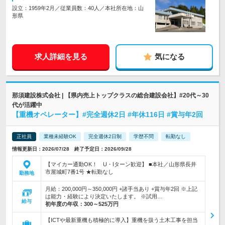
設立：1959年2月／従業員数：40人／本社所在地：山
形県
求人詳細を見る
気になる
那須建設株式会社 | 【県内売上トップクラスの総合建設会社】#20代～30
代が活躍中
【重機オペレーター】#完全週休2日 #年休116日 #賞与年2回
正社員
業種未経験OK
完全週休2日制
学歴不問
転勤なし
情報更新日：2026/07/28 終了予定日：2026/09/28
【マイカー通勤OK！ U・Iターン歓迎】 ■本社／山形県長井
市屋城町7番1号 ★転勤なし
勤務地
月給：200,000円～350,000円 +諸手当あり +賞与年2回 ※上記
は能力・経験により決定いたします。 ※試用…
給与
初年度の年収：
300～525万円
【ICTや最新重機も積極的に導入】重機を扱う土木工事を担当