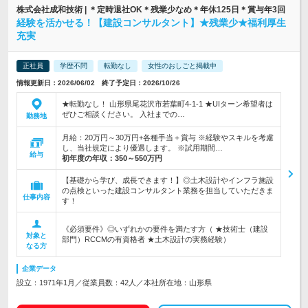
株式会社成和技術 | ＊定時退社OK＊残業少なめ＊年休125日＊賞与年3回
経験を活かせる！【建設コンサルタント】★残業少★福利厚生
充実
正社員
学歴不問
転勤なし
女性のおしごと掲載中
情報更新日：2026/06/02 終了予定日：2026/10/26
★転勤なし！ 山形県尾花沢市若葉町4-1-1 ★UIターン希望者は
ぜひご相談ください。 入社までの…
勤務地
月給：20万円～30万円+各種手当＋賞与 ※経験やスキルを考慮
し、当社規定により優遇します。 ※試用期間…
給与
初年度の年収：
350～550万円
【基礎から学び、成長できます！】◎土木設計やインフラ施設
の点検といった建設コンサルタント業務を担当していただきま
仕事内容
す！
《必須要件》◎いずれかの要件を満たす方（ ★技術士（建設
対象と
部門）RCCMの有資格者 ★土木設計の実務経験）
なる方
企業データ
設立：1971年1月／従業員数：42人／本社所在地：山形県