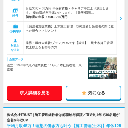
月給30万～55万円 ※保有資格・キャリア等により決定しま
す。 ※前職給与考慮いたします。 【業界/職種…
給与
初年度の年収：
400～750万円
【発注者支援業務】土木施工管理 ◎発注者と受注者の間に立
った総合マネジメント
仕事内容
業界・職種未経験/ブランクOKです【歓迎】二級土木施工管理
対象と
技士以上をお持ちの方
なる方
企業データ
設立：1993年2月／従業員数：14人／本社所在地：東
京都
求人詳細を見る
気になる
株式会社TRUST | 施工管理経験者は前職給与保証／直近約1年で30名超が
定着&年収UP
平均月収45万！理想の働き方も叶う【施工管理(土木)】年休125