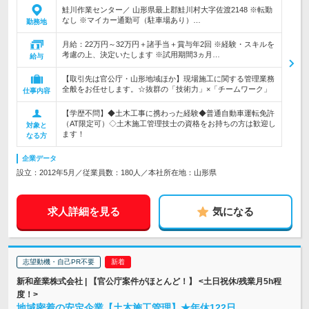
鮭川作業センター／ 山形県最上郡鮭川村大字佐渡2148 ※転勤
なし ※マイカー通勤可（駐車場あり）…
勤務地
月給：22万円～32万円＋諸手当＋賞与年2回 ※経験・スキルを
考慮の上、決定いたします ※試用期間3ヵ月…
給与
【取引先は官公庁・山形地域ほか】現場施工に関する管理業務
全般をお任せします。☆抜群の「技術力」×「チームワーク」
仕事内容
【学歴不問】◆土木工事に携わった経験◆普通自動車運転免許
（AT限定可）◇土木施工管理技士の資格をお持ちの方は歓迎し
対象と
ます！
なる方
企業データ
設立：2012年5月／従業員数：180人／本社所在地：山形県
求人詳細を見る
気になる
志望動機・自己PR不要
新和産業株式会社 | 【官公庁案件がほとんど！】 <土日祝休/残業月5h程
度！>
地域密着の安定企業【土木施工管理】★年休122日