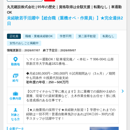
丸充建設株式会社 | 95年の歴史｜資格取得は全額支援｜転勤なし｜車通勤
OK
未経験若手活躍中【総合職（重機オペ・作業員）】★完全週休2
日
正社員
職種・業種未経験OK
学歴不問
第二新卒歓迎
転勤なし
女性のおしごと掲載中
情報更新日：2026/07/07 終了予定日：2026/09/07
＼マイカー通勤OK！駐車場完備／ ＜本社＞ 〒996-0041 山形
県新庄市大字鳥越1821番地…
勤務地
◆月給180,000円～280,000円 ※試用期間あり（3ヵ月）／期間
中も同条件 ※残業代別途支給
給与
初年度の年収：
250～500万円
【OJTでイチから丁寧に教えます】主に重機での掘削や土砂の
運搬、現場での資材運搬など、土木作業全般をお任せ！形に残
仕事内容
る達成感のある仕事です。
【★人物重視の採用です★未経験大歓迎！】学歴やこれまでの
経験は一切不問！普通自動車免許があればOK◎20～30代の若
対象と
手スタッフが活躍中です！
なる方
企業データ