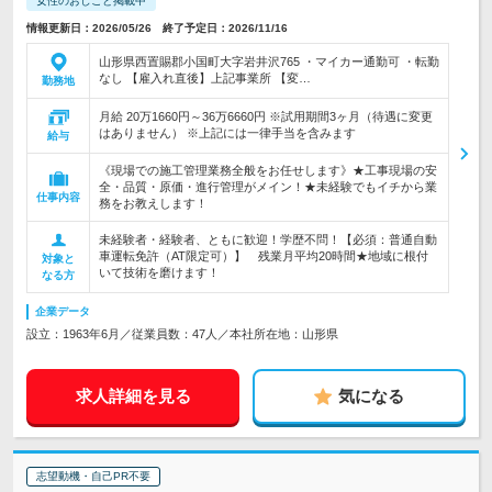
女性のおしごと掲載中
情報更新日：2026/05/26 終了予定日：2026/11/16
山形県西置賜郡小国町大字岩井沢765 ・マイカー通勤可 ・転勤
なし 【雇入れ直後】上記事業所 【変…
勤務地
月給 20万1660円～36万6660円 ※試用期間3ヶ月（待遇に変更
はありません） ※上記には一律手当を含みます
給与
《現場での施工管理業務全般をお任せします》★工事現場の安
全・品質・原価・進行管理がメイン！★未経験でもイチから業
仕事内容
務をお教えします！
未経験者・経験者、ともに歓迎！学歴不問！【必須：普通自動
車運転免許（AT限定可）】 残業月平均20時間★地域に根付
対象と
いて技術を磨けます！
なる方
企業データ
設立：1963年6月／従業員数：47人／本社所在地：山形県
求人詳細を見る
気になる
志望動機・自己PR不要