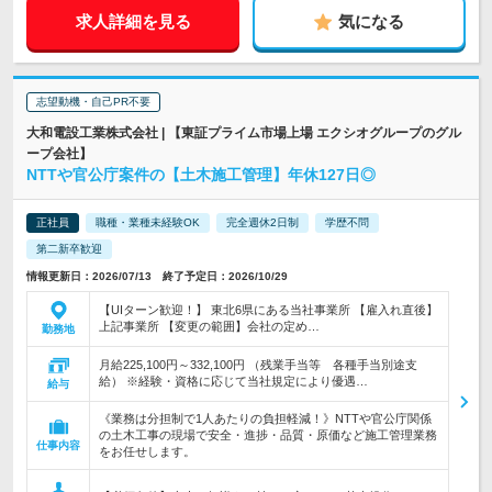
求人詳細を見る
気になる
志望動機・自己PR不要
大和電設工業株式会社 | 【東証プライム市場上場 エクシオグループのグル
ープ会社】
NTTや官公庁案件の【土木施工管理】年休127日◎
正社員
職種・業種未経験OK
完全週休2日制
学歴不問
第二新卒歓迎
情報更新日：2026/07/13 終了予定日：2026/10/29
【UIターン歓迎！】 東北6県にある当社事業所 【雇入れ直後】
上記事業所 【変更の範囲】会社の定め…
勤務地
月給225,100円～332,100円 （残業手当等 各種手当別途支
給） ※経験・資格に応じて当社規定により優遇…
給与
《業務は分担制で1人あたりの負担軽減！》NTTや官公庁関係
の土木工事の現場で安全・進捗・品質・原価など施工管理業務
仕事内容
をお任せします。