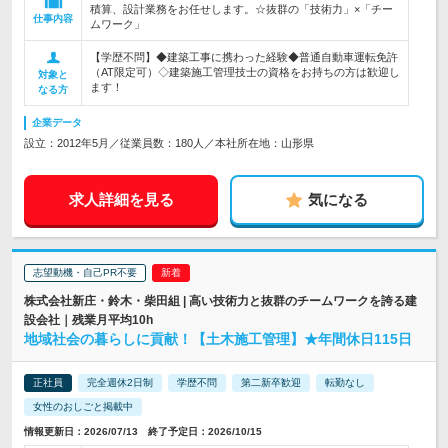
積算、設計業務をお任せします。☆抜群の「技術力」×「チー
仕事内容
ムワーク」
【学歴不問】◆建築工事に携わった経験◆普通自動車運転免許
（AT限定可）◇建築施工管理技士の資格をお持ちの方は歓迎し
対象と
ます！
なる方
企業データ
設立：2012年5月／従業員数：180人／本社所在地：山形県
求人詳細を見る
気になる
志望動機・自己PR不要
株式会社新庄・鈴木・柴田組 | 高い技術力と抜群のチームワークを誇る建
設会社｜残業月平均10h
地域社会の暮らしに貢献！【土木施工管理】★年間休日115日
正社員
完全週休2日制
学歴不問
第二新卒歓迎
転勤なし
女性のおしごと掲載中
情報更新日：2026/07/13 終了予定日：2026/10/15