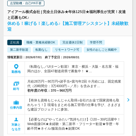
志望動機・自己PR不要
アイアール株式会社 | 完全土日休み★年休125日★福利厚生が充実！友達
と応募もOK♪
休める！稼げる！楽しめる♪【施工管理アシスタント】未経験歓
迎
正社員
職種・業種未経験OK
完全週休2日制
学歴不問
第二新卒歓迎
転勤なし
リモートワーク可
女性のおしごと掲載中
情報更新日：2026/07/01 終了予定日：2026/08/31
《転勤なし／UIターン歓迎》 東京・横浜・大阪・名古屋・福
岡のほか、全国47都道府県で募集中！ ★…
勤務地
月給28万円～80万円+諸手当+賞与年2回 ※月給には、固定残業
代（20時間分：3万4000円～／月）を含みます…
給与
初年度の年収：
370～960万円
【有休も資格もじゃんじゃん取得♪会社のお金で国家資格も取
れちゃう！】現場をまとめる施工管理の仕事を学び、さまざま
仕事内容
な建設プロジェクトに参加。
【必要なのは"やってみたい"気持ちだけ】◎20～30代活躍中！
Web面接OK★未経験・第二新卒・フリーター歓迎★学歴・年
対象と
齢不問★ネイル/服装自由★副業OK
なる方