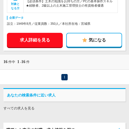
【必須条件】土木の知識をお持ちの方／PCの基本操作スキル
対象と
★経験者、2級以上の土木施工管理技士の有資格者優遇
なる方
企業データ
設立：1949年8月／従業員数：350人／本社所在地：宮城県
求人詳細を見る
気になる
16
1
16
件中
-
件
1
あなたの検索条件に近い求人
すべての求人を見る