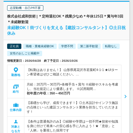
志望動機・自己PR不要
株式会社成和技術 | ＊定時退社OK＊残業少なめ＊年休125日＊賞与年3回
＊未経験歓迎
未経験OK！街づくりを支える【建設コンサルタント】◎土日祝
休み
正社員
職種・業種未経験OK
学歴不問
第二新卒歓迎
転勤なし
女性のおしごと掲載中
情報更新日：2026/04/28 終了予定日：2026/10/26
【転勤はありません！】 山形県尾花沢市若葉町4-1-1 ★UIター
ン希望者はぜひご相談ください。…
勤務地
月給：20万円～30万円+各種手当＋賞与 ※経験やスキルを考慮
し、当社規定により優遇します。 ※試用期間…
給与
初年度の年収：
350～450万円
【基礎から学び、成長できます！】◎土木設計やインフラ施設
の点検といった建設コンサルタント業務を担当していただきま
仕事内容
す！
【条件は普通免許のみ】◎経験や学歴は一切不問★技術や知識
を身に付けて将来への安心感を手に入れよう！★「意欲」と
対象と
「人柄」を重視した採用です
なる方