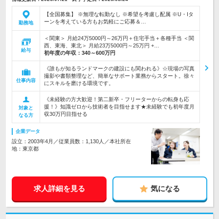
【全国募集】 ※無理な転勤なし ※希望を考慮し配属 ※U・Iタ
ーンを考えている方もお気軽にご応募＆…
勤務地
＜関東＞ 月給24万5000円～26万円＋住宅手当＋各種手当 ＜関
西、東海、東北＞ 月給23万5000円～25万円 +…
給与
初年度の年収：
340～600万円
《誰もが知るランドマークの建設にも関われる》☆現場の写真
撮影や書類整理など、簡単なサポート業務からスタート。徐々
仕事内容
にスキルを磨ける環境です。
《未経験の方大歓迎！第二新卒・フリーターからの転身も応
援！》知識ゼロから技術者を目指せます★未経験でも初年度月
対象と
収30万円目指せる
なる方
企業データ
設立：2003年4月／従業員数：1,130人／本社所在
地：東京都
求人詳細を見る
気になる