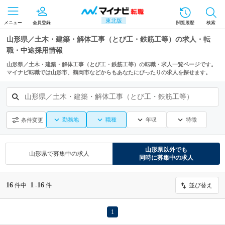
東北版
メニュー
会員登録
閲覧履歴
検索
山形県／土木・建築・解体工事（とび工・鉄筋工等）の求人・転
職・中途採用情報
山形県／土木・建築・解体工事（とび工・鉄筋工等）の転職・求人一覧ページです。
マイナビ転職では山形市、鶴岡市などからもあなたにぴったりの求人を探せます。
山形県／土木・建築・解体工事（とび工・鉄筋工等）
勤務地
職種
年収
特徴
条件変更
山形県
以外でも
山形県
で募集中の求人
同時に募集中の求人
16
1
16
件中
-
件
並び替え
1