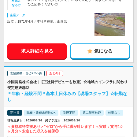
対象と
ひご応募ください◎
なる方
企業データ
設立：1971年4月／本社所在地：山形県
求人詳細を見る
気になる
志望動機・自己PR不要
あと4日
小国開発株式会社 | 【正社員デビューも歓迎】☆地域のインフラに関わり
安定感抜群◎
＊年齢・経験不問＊基本土日休みの【現場スタッフ】☆転勤な
し
正社員
職種・業種未経験OK
学歴不問
第二新卒歓迎
転勤なし
情報更新日：2026/06/16 終了予定日：2026/08/10
＜資格取得支援あり＞“ゼロ”から手に職が叶います！＜実績：賞与4.0
ヶ月分＞安定した収入を確保◎