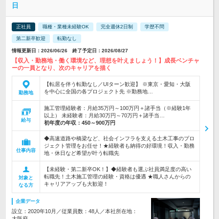
日
正社員
職種・業種未経験OK
完全週休2日制
学歴不問
第二新卒歓迎
転勤なし
情報更新日：2026/06/26 終了予定日：2026/08/27
【収入・勤務地・働く環境など、理想を叶えましょう！】成長ベンチャ
ーの一員となり、次のキャリアを描く
【転居を伴う転勤なし／UIターン歓迎】 ※東京・愛知・大阪
を中心に全国の各プロジェクト先 ※勤務地…
勤務地
施工管理経験者：月給35万円～100万円＋諸手当（※経験1年
以上） 未経験者：月給30万円～70万円＋諸手当…
給与
初年度の年収：
450～900万円
◆高速道路や橋梁など、社会インフラを支える土木工事のプロ
ジェクト管理をお任せ！★経験者も納得の好環境！収入・勤務
仕事内容
地・休日など希望が叶う転職先
【未経験・第二新卒OK！】◆経験者も選ぶ社員満足度の高い
転職先！土木施工管理の経験・資格は優遇 ★職人さんからの
対象と
キャリアアップも大歓迎！
なる方
企業データ
設立：2020年10月／従業員数：48人／本社所在地：
大阪府