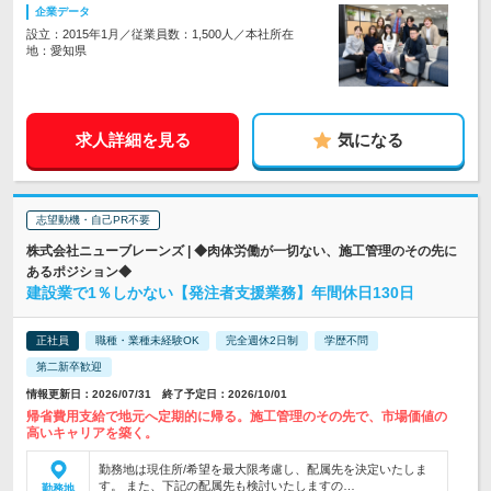
企業データ
設立：2015年1月／従業員数：1,500人／本社所在
地：愛知県
求人詳細を見る
気になる
志望動機・自己PR不要
株式会社ニューブレーンズ | ◆肉体労働が一切ない、施工管理のその先に
あるポジション◆
建設業で1％しかない【発注者支援業務】年間休日130日
正社員
職種・業種未経験OK
完全週休2日制
学歴不問
第二新卒歓迎
情報更新日：2026/07/31 終了予定日：2026/10/01
帰省費用支給で地元へ定期的に帰る。施工管理のその先で、市場価値の
高いキャリアを築く。
勤務地は現住所/希望を最大限考慮し、配属先を決定いたしま
す。 また、下記の配属先も検討いたしますの…
勤務地