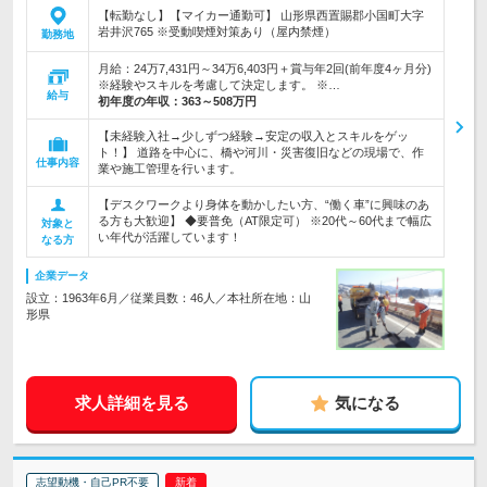
【転勤なし】【マイカー通勤可】 山形県西置賜郡小国町大字
岩井沢765 ※受動喫煙対策あり（屋内禁煙）
勤務地
月給：24万7,431円～34万6,403円＋賞与年2回(前年度4ヶ月分)
※経験やスキルを考慮して決定します。 ※…
給与
初年度の年収：
363～508万円
【未経験入社→少しずつ経験→安定の収入とスキルをゲッ
ト！】 道路を中心に、橋や河川・災害復旧などの現場で、作
仕事内容
業や施工管理を行います。
【デスクワークより身体を動かしたい方、“働く車”に興味のあ
る方も大歓迎】 ◆要普免（AT限定可） ※20代～60代まで幅広
対象と
い年代が活躍しています！
なる方
企業データ
設立：1963年6月／従業員数：46人／本社所在地：山
形県
求人詳細を見る
気になる
志望動機・自己PR不要