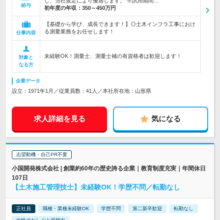
し、当社規定により優遇します。 ※試用期間…
給与
初年度の年収：
350～450万円
【基礎から学び、成長できます！】◎土木インフラ工事におけ
る測量業務をお任せします！
仕事内容
未経験OK！測量士、測量士補の有資格者は歓迎します！
対象と
なる方
企業データ
設立：1971年1月／従業員数：41人／本社所在地：山形県
求人詳細を見る
気になる
志望動機・自己PR不要
小国開発株式会社 | 創業約60年の歴史誇る企業｜教育制度充実｜年間休日
107日
【土木施工管理技士】未経験OK！学歴不問／転勤なし
正社員
職種・業種未経験OK
学歴不問
第二新卒歓迎
転勤なし