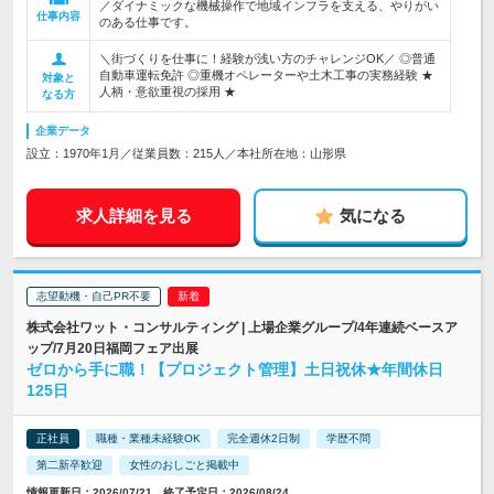
／ダイナミックな機械操作で地域インフラを支える、やりがい
仕事内容
のある仕事です。
＼街づくりを仕事に！経験が浅い方のチャレンジOK／ ◎普通
自動車運転免許 ◎重機オペレーターや土木工事の実務経験 ★
対象と
人柄・意欲重視の採用 ★
なる方
企業データ
設立：1970年1月／従業員数：215人／本社所在地：山形県
求人詳細を見る
気になる
志望動機・自己PR不要
株式会社ワット・コンサルティング | 上場企業グループ/4年連続ベースア
ップ/7月20日福岡フェア出展
ゼロから手に職！【プロジェクト管理】土日祝休★年間休日
125日
正社員
職種・業種未経験OK
完全週休2日制
学歴不問
第二新卒歓迎
女性のおしごと掲載中
情報更新日：2026/07/21 終了予定日：2026/08/24