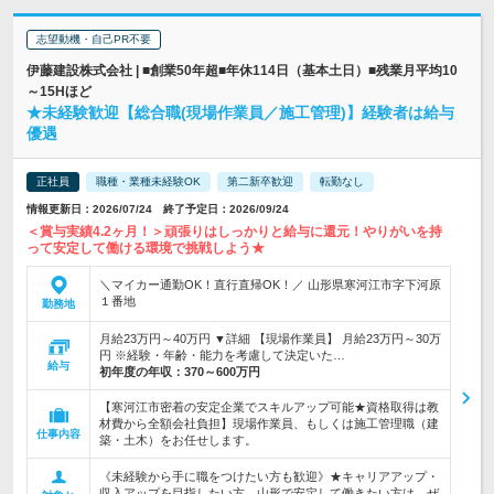
志望動機・自己PR不要
伊藤建設株式会社 | ■創業50年超■年休114日（基本土日）■残業月平均10
～15Hほど
★未経験歓迎【総合職(現場作業員／施工管理)】経験者は給与
優遇
正社員
職種・業種未経験OK
第二新卒歓迎
転勤なし
情報更新日：2026/07/24 終了予定日：2026/09/24
＜賞与実績4.2ヶ月！＞頑張りはしっかりと給与に還元！やりがいを持
って安定して働ける環境で挑戦しよう★
＼マイカー通勤OK！直行直帰OK！／ 山形県寒河江市字下河原
１番地
勤務地
月給23万円～40万円 ▼詳細 【現場作業員】 月給23万円～30万
円 ※経験・年齢・能力を考慮して決定いた…
給与
初年度の年収：
370～600万円
【寒河江市密着の安定企業でスキルアップ可能★資格取得は教
材費から全額会社負担】現場作業員、もしくは施工管理職（建
仕事内容
築・土木）をお任せします。
《未経験から手に職をつけたい方も歓迎》★キャリアアップ・
収入アップを目指したい方、山形で安定して働きたい方は、ぜ