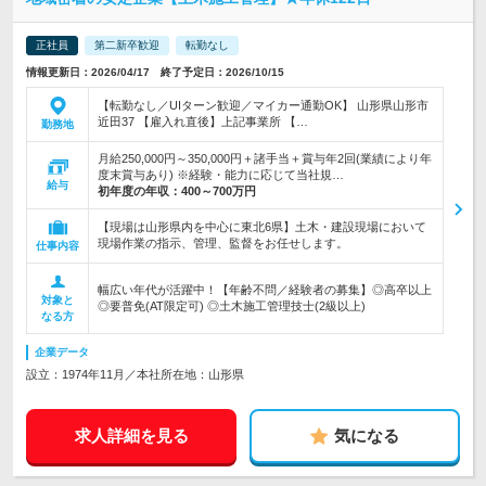
正社員
第二新卒歓迎
転勤なし
情報更新日：2026/04/17 終了予定日：2026/10/15
【転勤なし／UIターン歓迎／マイカー通勤OK】 山形県山形市
近田37 【雇入れ直後】上記事業所 【…
勤務地
月給250,000円～350,000円＋諸手当＋賞与年2回(業績により年
度末賞与あり) ※経験・能力に応じて当社規…
給与
初年度の年収：
400～700万円
【現場は山形県内を中心に東北6県】土木・建設現場において
現場作業の指示、管理、監督をお任せします。
仕事内容
幅広い年代が活躍中！【年齢不問／経験者の募集】◎高卒以上
対象と
◎要普免(AT限定可) ◎土木施工管理技士(2級以上)
なる方
企業データ
設立：1974年11月／本社所在地：山形県
求人詳細を見る
気になる