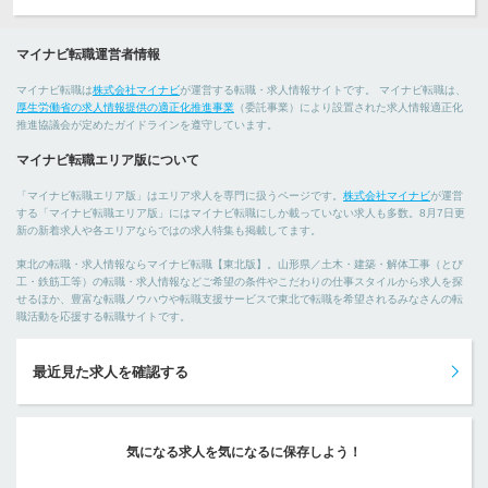
マイナビ転職運営者情報
マイナビ転職は
株式会社マイナビ
が運営する転職・求人情報サイトです。 マイナビ転職は、
厚生労働省の求人情報提供の適正化推進事業
（委託事業）により設置された求人情報適正化
推進協議会が定めたガイドラインを遵守しています。
マイナビ転職エリア版について
「マイナビ転職エリア版」はエリア求人を専門に扱うページです。
株式会社マイナビ
が運営
する「マイナビ転職エリア版」にはマイナビ転職にしか載っていない求人も多数。8月7日更
新の新着求人や各エリアならではの求人特集も掲載してます。
東北の転職・求人情報ならマイナビ転職【東北版】。山形県／土木・建築・解体工事（とび
工・鉄筋工等）の転職・求人情報などご希望の条件やこだわりの仕事スタイルから求人を探
せるほか、豊富な転職ノウハウや転職支援サービスで東北で転職を希望されるみなさんの転
職活動を応援する転職サイトです。
最近見た求人を確認する
気になる求人を気になるに保存しよう！