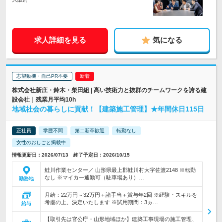
求人詳細を見る
気になる
志望動機・自己PR不要
株式会社新庄・鈴木・柴田組 | 高い技術力と抜群のチームワークを誇る建
設会社｜残業月平均10h
地域社会の暮らしに貢献！【建築施工管理】★年間休日115日
正社員
学歴不問
第二新卒歓迎
転勤なし
女性のおしごと掲載中
情報更新日：2026/07/13 終了予定日：2026/10/15
鮭川作業センター／ 山形県最上郡鮭川村大字佐渡2148 ※転勤
なし ※マイカー通勤可（駐車場あり）…
勤務地
月給：22万円～32万円＋諸手当＋賞与年2回 ※経験・スキルを
考慮の上、決定いたします ※試用期間：3ヵ…
給与
【取引先は官公庁・山形地域ほか】建築工事現場の施工管理、