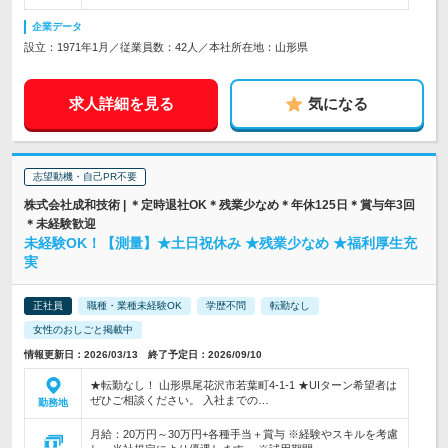
企業データ
設立：1971年1月／従業員数：42人／本社所在地：山形県
求人詳細を見る
気になる
志望動機・自己PR不要
株式会社成和技術 | ＊定時退社OK＊残業少なめ＊年休125日＊賞与年3回
＊未経験歓迎
未経験OK！【測量】★土日祝休み ★残業少なめ ★福利厚生充
実
正社員
職種・業種未経験OK
学歴不問
転勤なし
女性のおしごと掲載中
情報更新日：2026/03/13 終了予定日：2026/09/10
★転勤なし！ 山形県尾花沢市若葉町4-1-1 ★UIターン希望者は
ぜひご相談ください。 入社までの…
勤務地
月給：20万円～30万円+各種手当＋賞与 ※経験やスキルを考慮