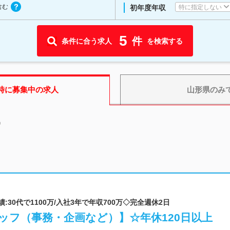
含む
特に指定しない
初年度年収
5
件
条件に合う求人
を検索する
時に募集中の求人
山形県
のみ
中
:30代で1100万/入社3年で年収700万◇完全週休2日
ッフ（事務・企画など）】☆年休120日以上