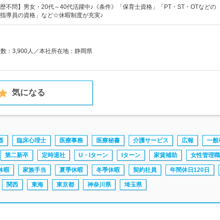
歴不問】男女・20代～40代活躍中♪《条件》「保育士資格」「PT・ST・OTなどの
指導員の資格」など☆休暇制度が充実♪
員数：3,900人／本社所在地：静岡県
気になる
器
臨床心理士
医療事務
医療秘書
介護サービス
広報
一般
第二新卒
定時退社
U・Iターン
Iターン
家賃補助
女性管理職
休暇
家族手当
夏季休暇
冬季休暇
契約社員
年間休日120日
関西
東海
東京都
神奈川県
埼玉県