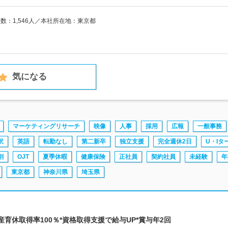
員数：1,546人／本社所在地：東京都
気になる
マーケティングリサーチ
映像
人事
採用
広報
一般事務
訳
英語
転勤なし
第二新卒
独立支援
完全週休2日
U・Iタ
割
OJT
夏季休暇
健康保険
正社員
契約社員
未経験
年
東京都
神奈川県
埼玉県
*産育休取得率100％*資格取得支援で給与UP*賞与年2回