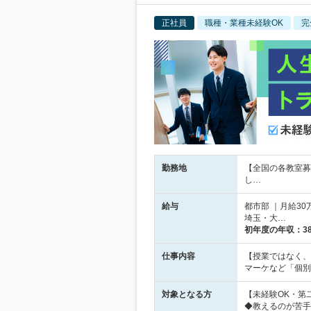
正社員
職種・業種未経験OK
完
勤務地
【全国の各教室募
し…
給与
都市部 ｜月給30
埼玉・大…
初年度の年収：
3
仕事内容
【授業ではなく、
マーケなど「個別
対象となる方
【未経験OK・第
◆教えるのが苦手