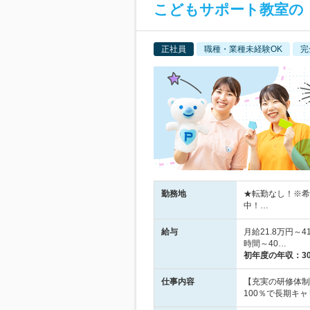
こどもサポート教室の【
正社員
職種・業種未経験OK
完
勤務地
★転勤なし！※希
中！…
給与
月給21.8万円
時間～40…
初年度の年収：
3
仕事内容
【充実の研修体制
100％で長期キ