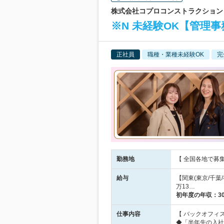
株式会社コプロコンストラクション 
※N 未経験OK【管理
正社員
職種・業種未経験OK
完
勤務地
【 全国各地で募
給与
【関東(東京/千葉/
万13…
初年度の年収：
3
仕事内容
【 バックオフィ
◆「半年先の入社