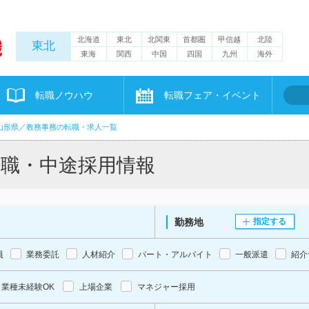
北海道
東北
北関東
首都圏
甲信越
北陸
東北
東海
関西
中国
四国
九州
海外
転職ノウハウ
転職フェア・イベント
山形県／教務事務の転職・求人一覧
転職・中途採用情報
勤務地
指定する
員
業務委託
人材紹介
パート・アルバイト
一般派遣
紹介
業種未経験OK
上場企業
マネジャー採用