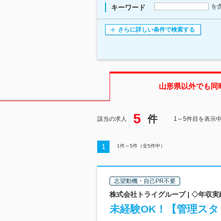
を
キーワード
さらに詳しい条件で検索する
山形県
以外でも同
5
件
該当の求人
1～5件目を表示
1
1
件～
5
件（全
5
件中）
志望動機・自己PR不要
株式会社トライグループ | ◇年収実績
未経験OK！【管理スタ