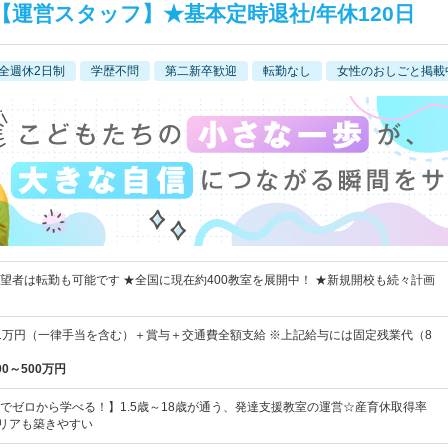
運営スタッフ】★基本定時退社/年休120日
全週休2日制
学歴不問
第二新卒歓迎
転勤なし
女性のおしごと掲載
望者は転勤も可能です ★全国に現在約400教室を展開中！ ★新規開校も続々計画
～41万円（一律手当を含む）＋賞与＋交通費全額支給 ※上記給与には固定残業代（8
00～500万円
でゼロから学べる！】1.5歳～18歳が通う、発達支援教室の運営☆産育休取得率
ャリアも築きやすい