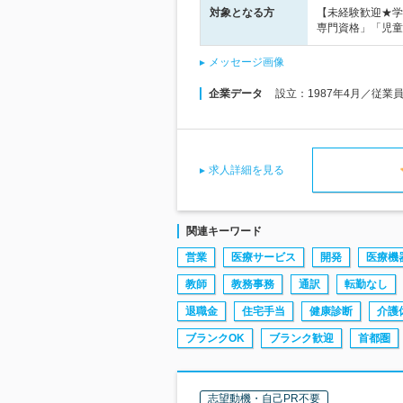
対象となる方
【未経験歓迎★学
専門資格」「児童
メッセージ画像
企業データ
設立：1987年4月／従業
求人詳細を見る
関連キーワード
営業
医療サービス
開発
医療機
教師
教務事務
通訳
転勤なし
退職金
住宅手当
健康診断
介護
ブランクOK
ブランク歓迎
首都圏
志望動機・自己PR不要