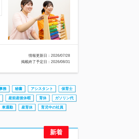
情報更新日：2026/07/28
掲載終了予定日：2026/08/31
事務
秘書
アシスタント
保育士
産前産後休暇
育休
ガソリン代
車通勤
産育休
育児中の社員