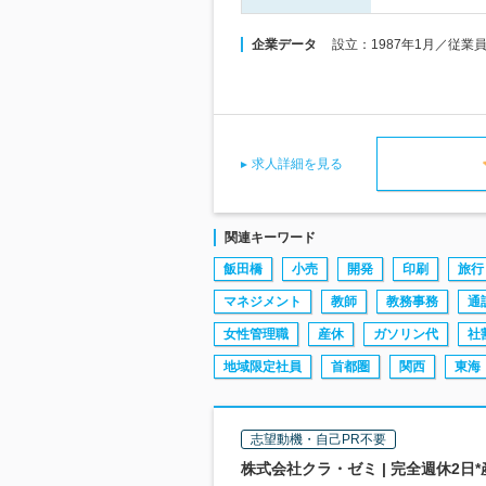
企業データ
設立：1987年1月／従業
求人詳細を見る
関連キーワード
飯田橋
小売
開発
印刷
旅行
マネジメント
教師
教務事務
通
女性管理職
産休
ガソリン代
社
地域限定社員
首都圏
関西
東海
志望動機・自己PR不要
株式会社クラ・ゼミ | 完全週休2日