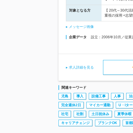
対象となる方
【 20代～30
重視の採用 <志
メッセージ画像
企業データ
設立：2006年10月／従
求人詳細を見る
関連キーワード
児島
導入
設備工事
人事
法
完全週休2日
マイカー通勤
U・Iタ
社宅
社割
土日祝休み
夏季休暇
キャリアチェンジ
ブランクOK
首都