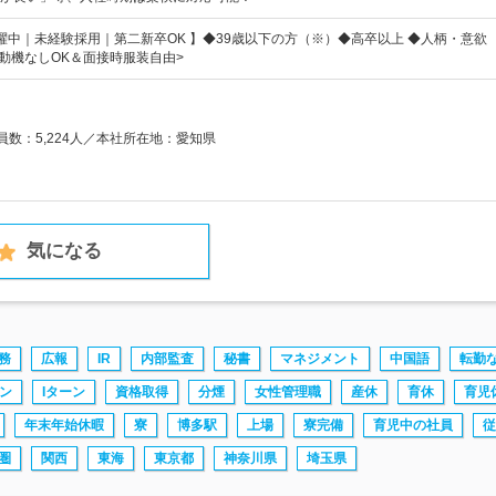
代活躍中｜未経験採用｜第二新卒OK 】◆39歳以下の方（※）◆高卒以上 ◆人柄・意欲
望動機なしOK＆面接時服装自由>
業員数：5,224人／本社所在地：愛知県
気になる
務
広報
IR
内部監査
秘書
マネジメント
中国語
転勤
ーン
Iターン
資格取得
分煙
女性管理職
産休
育休
育児
年末年始休暇
寮
博多駅
上場
寮完備
育児中の社員
従
圏
関西
東海
東京都
神奈川県
埼玉県