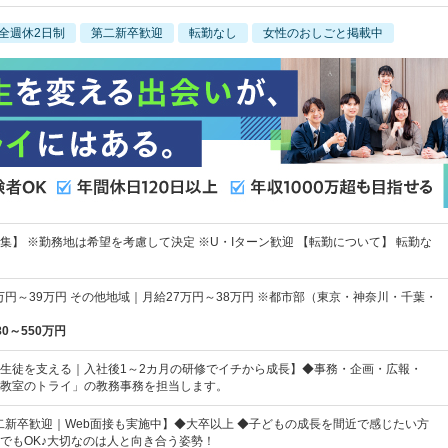
全週休2日制
第二新卒歓迎
転勤なし
女性のおしごと掲載中
集】 ※勤務地は希望を考慮して決定 ※U・Iターン歓迎 【転勤について】 転勤な
万円～39万円 その他地域｜月給27万円～38万円 ※都市部（東京・神奈川・千葉・
80～550万円
生徒を支える｜入社後1～2カ月の研修でイチから成長】◆事務・企画・広報・
教室のトライ」の教務事務を担当します。
二新卒歓迎｜Web面接も実施中】◆大卒以上 ◆子どもの成長を間近で感じたい方
でもOK♪大切なのは人と向き合う姿勢！