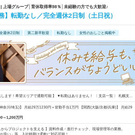
| 上場グループ│育休取得率98％│未経験の方でも大歓迎♪
事務】転勤なし／完全週休2日制（土日祝）
全週休2日制
第二新卒歓迎
転勤なし
女性のおしごと掲載中
集します！希望エリアで通勤可能 】 ▼転勤はありません！ 〈 支店一覧 〉 札幌支…
神奈川/埼玉)】 月給29万1230円＋皆勤手当1万円 【関西(大阪/京都/兵庫)】 月給29
00～1,200万円
スからプロジェクトを支える 】資料作成・進行チェック、現場管理等の業務。
が良い」等、入社時期は柔軟に対応可能！