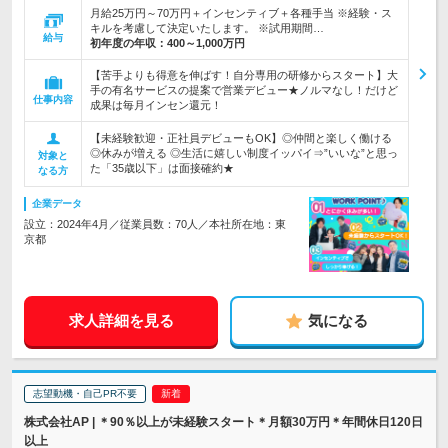
月給25万円～70万円＋インセンティブ＋各種手当 ※経験・ス
キルを考慮して決定いたします。 ※試用期間…
給与
初年度の年収：
400～1,000万円
【苦手よりも得意を伸ばす！自分専用の研修からスタート】大
手の有名サービスの提案で営業デビュー★ノルマなし！だけど
仕事内容
成果は毎月インセン還元！
【未経験歓迎・正社員デビューもOK】◎仲間と楽しく働ける
◎休みが増える ◎生活に嬉しい制度イッパイ⇒”いいな”と思っ
対象と
た「35歳以下」は面接確約★
なる方
企業データ
設立：2024年4月／従業員数：70人／本社所在地：東
京都
求人詳細を見る
気になる
志望動機・自己PR不要
株式会社AP | ＊90％以上が未経験スタート＊月額30万円＊年間休日120日
以上