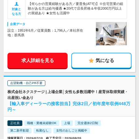
【何らかの営業経験がある方／要普免(AT可)】※住宅営業の経
験がある方は給与優遇 ★20代で店長昇格＆年収2000万円以上
対象と
の実績あり ★女性も活躍中
なる方
企業データ
設立：1951年6月／従業員数：1,796人／本社所在
地：群馬県
求人詳細を見る
気になる
志望動機・自己PR不要
株式会社ネクステージ | 上場企業│女性も多数活躍中！産育休取得実績・
出産祝い金あり
【輸入車ディーラーの接客担当】完休2日／初年度年収例448万
円～
正社員
職種・業種未経験OK
上場
完全週休2日制
第二新卒歓迎
転勤なし
女性のおしごと掲載中
情報更新日：2026/07/10 終了予定日：2026/08/20