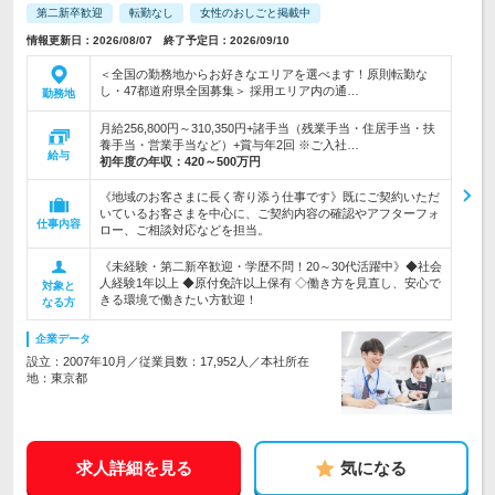
第二新卒歓迎
転勤なし
女性のおしごと掲載中
情報更新日：2026/08/07 終了予定日：2026/09/10
＜全国の勤務地からお好きなエリアを選べます！原則転勤な
し・47都道府県全国募集＞ 採用エリア内の通…
勤務地
月給256,800円～310,350円+諸手当（残業手当・住居手当・扶
養手当・営業手当など）+賞与年2回 ※ご入社…
給与
初年度の年収：
420～500万円
《地域のお客さまに長く寄り添う仕事です》既にご契約いただ
いているお客さまを中心に、ご契約内容の確認やアフターフォ
仕事内容
ロー、ご相談対応などを担当。
《未経験・第二新卒歓迎・学歴不問！20～30代活躍中》◆社会
人経験1年以上 ◆原付免許以上保有 ◇働き方を見直し、安心で
対象と
きる環境で働きたい方歓迎！
なる方
企業データ
設立：2007年10月／従業員数：17,952人／本社所在
地：東京都
求人詳細を見る
気になる