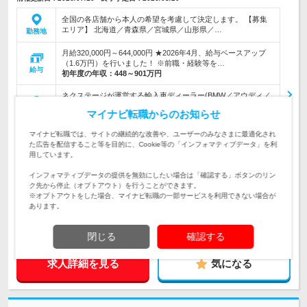
全国の各店舗から本人の希望を考慮して決定します。 【募集
エリア】 北海道／青森県／宮城県／山形県／…
勤務地
月給320,000円～644,000円 ★2026年4月、給与ベースアップ
（1.6万円）を行いました！ ※前職・経験等を…
給与
初年度の年収：
448～901万円
ネクステージが運営する輸入車ディーラー(BMW／アウディ／
ボルボ等）での接客業務〈POINT〉残業月平均17h／年間休日
仕事内容
マイナビ転職からのお知らせ
120日＋有休5日以上
マイナビ転職では、サイトの継続的な改善や、ユーザーのみなさまに最適化され
【まずは年収400万円以上を達成したい方】◎高卒以上 ◎要普
た広告を配信すること等を目的に、Cookie等の「インフォマティブデータ」を利
免(AT可)〈POINT〉入社3年以内に年収500万円以上も十分目指
対象と
用しています。
せます ※20代平均年収555万円
なる方
インフォマティブデータの提供を無効にしたい場合は「確認する」ボタンのリン
企業データ
ク先から停止（オプトアウト）を行うことができます。
※オプトアウトをした場合、マイナビ転職の一部サービスを利用できない場合が
設立：1998年12月／従業員数：6,492人／本社所在
あります。
地：愛知県
閉じる
確認する
求人詳細を見る
気になる