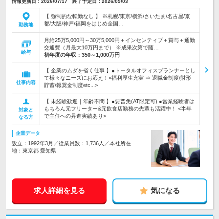
情報更新日：2026/07/17 終了予定日：2026/09/03
【 強制的な転勤なし 】 ※札幌/東京/横浜/さいたま/名古屋/京
都/大阪/神戸/福岡をはじめ全国…
勤務地
月給25万5,000円～30万5,000円＋インセンティブ＋賞与＋通勤
交通費（月最大10万円まで） ※成果次第で随…
給与
初年度の年収：
350～1,000万円
【 企業のムダを省く仕事 】●トータルオフィスプランナーとし
て様々なニーズにお応え！<福利厚生充実 ⇒ 退職金制度/財形
仕事内容
貯蓄/報奨金制度etc...>
【 未経験歓迎｜年齢不問 】●要普免(AT限定可) ●営業経験者は
もちろん元フリーター&元飲食店勤務の先輩も活躍中！ <半年
対象と
で主任への昇進実績あり>
なる方
企業データ
設立：1992年3月／従業員数：1,736人／本社所在
地：東京都 愛知県
求人詳細を見る
気になる