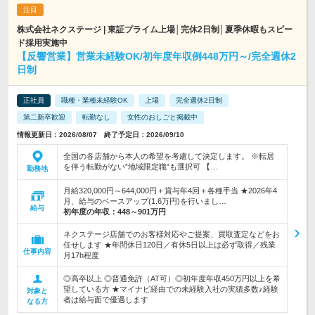
株式会社ネクステージ | 東証プライム上場│完休2日制│夏季休暇もスピー
ド採用実施中
【反響営業】営業未経験OK/初年度年収例448万円～/完全週休2
日制
正社員
職種・業種未経験OK
上場
完全週休2日制
第二新卒歓迎
転勤なし
女性のおしごと掲載中
情報更新日：2026/08/07 終了予定日：2026/09/10
全国の各店舗から本人の希望を考慮して決定します。 ※転居
を伴う転勤がない”地域限定職”も選択可 【…
勤務地
月給320,000円～644,000円＋賞与年4回＋各種手当 ★2026年4
月、給与のベースアップ(1.6万円)を行いまし…
給与
初年度の年収：
448～901万円
ネクステージ店舗でのお客様対応やご提案、買取査定などをお
任せします ★年間休日120日／有休5日以上は必ず取得／残業
仕事内容
月17h程度
◎高卒以上 ◎普通免許（AT可）◎初年度年収450万円以上を希
望している方 ★マイナビ経由での未経験入社の実績多数♪経験
対象と
者は給与面で優遇します
なる方