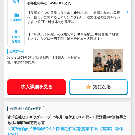
給与
初年度の年収：
450～800万円
【反響メインの営業スタイル】◆展示場にご来場されたお客様
へ、住まいに関するヒアリングを行い、注文住宅の提案を行い
仕事内容
ます ＊OJT・研修体制が充実◎
【「40歳以下限定」の採用です】◆高卒以上 ◆要普免 ＊経験
対象と
やスキルなどは一切不問！業界デビュー大歓迎！＊
なる方
企業データ
設立：1978年9月／従業員数：6,580人／本社所在
地：東京都 静岡県
求人詳細を見る
気になる
志望動機・自己PR不要
株式会社ヒノキヤグループ | #毎月3連休あり#20代~30代活躍中#資格手当
あり#年収800万円も可
＼前給保証／未経験OK！快適な住宅を提案する【営業】年休
124日