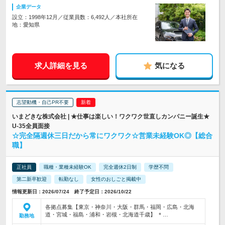
企業データ
設立：1998年12月／従業員数：6,492人／本社所在
地：愛知県
求人詳細を見る
気になる
志望動機・自己PR不要
いまどきな株式会社 | ★仕事は楽しい！ワクワク世直しカンパニー誕生★
U-35全員面接
☆完全隔週休三日だから常にワクワク☆営業未経験OK◎【総合
職】
正社員
職種・業種未経験OK
完全週休2日制
学歴不問
第二新卒歓迎
転勤なし
女性のおしごと掲載中
情報更新日：2026/07/24 終了予定日：2026/10/22
各拠点募集【東京・神奈川・大阪・群馬・福岡・広島・北海
道・宮城・福島・浦和・岩槻・北海道千歳】 ＊…
勤務地