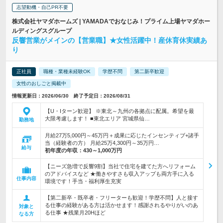
志望動機・自己PR不要
株式会社ヤマダホームズ | YAMADAでおなじみ！プライム上場ヤマダホー
ルディングスグループ
反響営業がメインの【営業職】★女性活躍中！産休育休実績あ
り
正社員
職種・業種未経験OK
学歴不問
第二新卒歓迎
女性のおしごと掲載中
情報更新日：2026/06/30 終了予定日：2026/08/31
【U・Iターン歓迎】 ※東北～九州の各拠点に配属。希望を最
大限考慮します！ ■東北エリア 宮城県仙…
勤務地
月給27万5,000円～45万円＋成果に応じたインセンティブ+諸手
当（経験者の方） 月給25万4,300円～35万円…
給与
初年度の年収：
430～1,000万円
【ニーズ急増で反響9割】当社で住宅を建てた方へリフォーム
のアドバイスなど ★働きやすさも収入アップも両方手に入る
仕事内容
環境です！手当・福利厚生充実
【第二新卒・既卒者・フリーターも歓迎！学歴不問】人と接す
る仕事の経験がある方は活かせます！感謝されるやりがいのあ
対象と
る仕事 ★残業月20Hほど
なる方