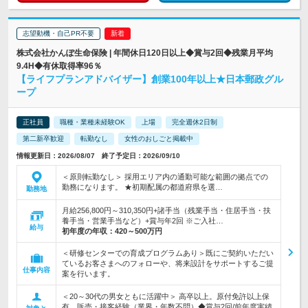
志望動機・自己PR不要
株式会社かんぽ生命保険 | 年間休日120日以上◆賞与2回◆残業月平均
9.4H◆有休取得率96％
【ライフプランアドバイザー】創業100年以上★日本郵政グル
ープ
正社員
職種・業種未経験OK
上場
完全週休2日制
第二新卒歓迎
転勤なし
女性のおしごと掲載中
情報更新日：2026/08/07 終了予定日：2026/09/10
＜原則転勤なし＞ 採用エリア内の通勤可能な範囲の拠点での
勤務になります。 ★初期配属の都道府県を選…
勤務地
月給256,800円～310,350円+諸手当（残業手当・住居手当・扶
養手当・営業手当など）+賞与年2回 ※ご入社…
給与
初年度の年収：
420～500万円
＜研修センターでの育成プログラムあり＞既にご契約いただい
ているお客さまへのフォローや、将来設計をサポートするご提
仕事内容
案を行います。
＜20～30代の男女ともに活躍中＞ 高卒以上。原付免許以上保
有。販売・接客経験（業界・年数不問）◆賞与2回/前年度実績