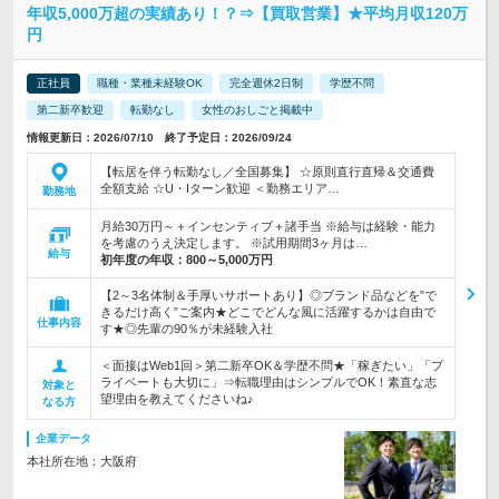
年収5,000万超の実績あり！？⇒【買取営業】★平均月収120万
円
正社員
職種・業種未経験OK
完全週休2日制
学歴不問
第二新卒歓迎
転勤なし
女性のおしごと掲載中
情報更新日：2026/07/10 終了予定日：2026/09/24
【転居を伴う転勤なし／全国募集】 ☆原則直行直帰＆交通費
全額支給 ☆U・Iターン歓迎 ＜勤務エリア…
勤務地
月給30万円～＋インセンティブ＋諸手当 ※給与は経験・能力
を考慮のうえ決定します。 ※試用期間3ヶ月は…
給与
初年度の年収：
800～5,000万円
【2～3名体制＆手厚いサポートあり】◎ブランド品などを”で
きるだけ高く”ご案内★どこでどんな風に活躍するかは自由で
仕事内容
す★◎先輩の90％が未経験入社
＜面接はWeb1回＞第二新卒OK＆学歴不問★「稼ぎたい」「プ
ライベートも大切に」⇒転職理由はシンプルでOK！素直な志
対象と
望理由を教えてくださいね♪
なる方
企業データ
本社所在地：大阪府