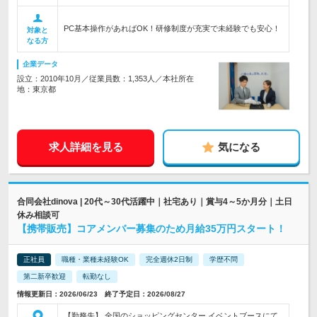
PC基本操作があればOK！研修制度が充実で未経験でも安心！
対象と
なる方
企業データ
設立：2010年10月／従業員数：1,353人／本社所在
地：東京都
求人詳細を見る
気になる
合同会社dinova | 20代～30代活躍中｜社宅あり｜賞与4～5か月分｜土日
休み相談可
【携帯販売】コアメンバー募集のため月給35万円スタート！
正社員
職種・業種未経験OK
完全週休2日制
学歴不問
第二新卒歓迎
転勤なし
情報更新日：2026/06/23 終了予定日：2026/08/27
【勤務先】 全国のショッピングセンター イベントブースにて