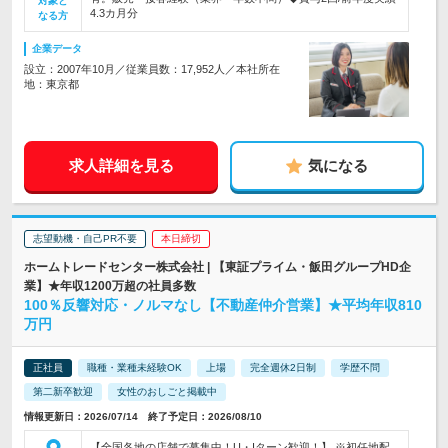
対象と
4.3カ月分
なる方
企業データ
設立：2007年10月／従業員数：17,952人／本社所在
地：東京都
求人詳細を見る
気になる
志望動機・自己PR不要
本日締切
ホームトレードセンター株式会社 | 【東証プライム・飯田グループHD企
業】★年収1200万超の社員多数
100％反響対応・ノルマなし【不動産仲介営業】★平均年収810
万円
正社員
職種・業種未経験OK
上場
完全週休2日制
学歴不問
第二新卒歓迎
女性のおしごと掲載中
情報更新日：2026/07/14 終了予定日：2026/08/10
【全国各地の店舗で募集中！U・Iターン歓迎！】 ※初任地配