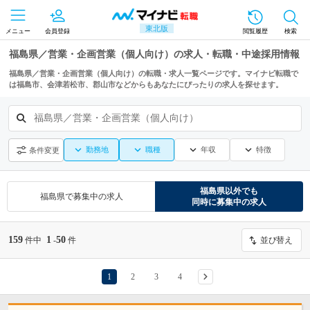
東北版
メニュー
会員登録
閲覧履歴
検索
福島県／営業・企画営業（個人向け）の求人・転職・中途採用情報
福島県／営業・企画営業（個人向け）の転職・求人一覧ページです。マイナビ転職で
は福島市、会津若松市、郡山市などからもあなたにぴったりの求人を探せます。
福島県／営業・企画営業（個人向け）
勤務地
職種
年収
特徴
条件変更
福島県
以外でも
福島県
で募集中の求人
同時に募集中の求人
159
1
50
件中
-
件
並び替え
1
2
3
4