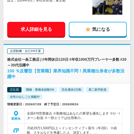
設立：2024年5月／本社所在地：東京都
求人詳細を見る
気になる
志望動機・自己PR不要
株式会社一条工務店 | #年間休日120日 #年収1000万円プレーヤー多数 #20
～30代活躍中
100 ％反響型【営業職】業界知識不問！異業種出身者が多数活
躍中
正社員
職種・業種未経験OK
完全週休2日制
第二新卒歓迎
女性のおしごと掲載中
情報更新日：2026/07/28 終了予定日：2026/08/24
全国478営業拠点 ※勤務地はあなたの希望を優先します ※U・I
ターン歓迎 ※一部エリアは社用車の…
勤務地
月給29万1,500円以上＋インセンティブ＋賞与（年2回） ※経
験、スキルなどを考慮した上、決定します。 …