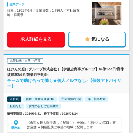
企業データ
設立：1951年6月／従業員数：1,796人／本社所在
地：群馬県
求人詳細を見る
気になる
志望動機・自己PR不要
ほけんの窓口グループ株式会社 | 【伊藤忠商事グループ】年休122日/育休
復帰率84％/残業月平均9h
チームで助け合って働く★個人ノルマなし♪【保険アドバイザ
ー】
正社員
職種・業種未経験OK
完全週休2日制
第二新卒歓迎
転勤なし
女性のおしごと掲載中
情報更新日：2026/07/31 終了予定日：2026/08/24
《希望を最大限考慮して配属！》 全国の「ほけんの窓口」直
営店舗 ★初期配属は希望の地域に配属します…
勤務地