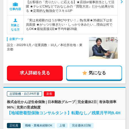
【お客様の「売りたい」に応える】★店頭or催事担当として活
躍 ★テレビCMなどでおなじみの『買取大吉』だから結果が出
仕事内容
る ★定期的な勉強会でスキルUP
「実は未経験のほうが伸びやすい！」By先輩★35歳以下は全
員面接 ★がっつり稼ぎたい・しっかり休みたい…理由は何で
対象と
もOK★最短面接1回★平均年齢29歳
なる方
企業データ
設立：2022年1月／従業員数：10人／本社所在地：東
京都
求人詳細を見る
気になる
志望動機・自己PR不要
株式会社かんぽ生命保険 | 日本郵政グループ│完全週休2日│有休取得率
96%│充実の育成制度
【地域密着型保険コンサルタント】転勤なし／残業月平均9.4H
正社員
職種・業種未経験OK
上場
完全週休2日制