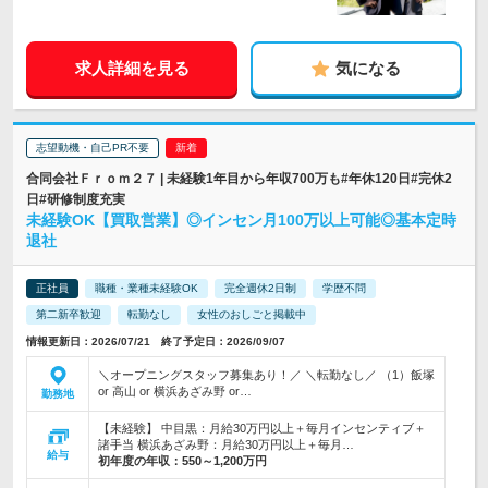
求人詳細を見る
気になる
志望動機・自己PR不要
合同会社Ｆｒｏｍ２７ | 未経験1年目から年収700万も#年休120日#完休2
日#研修制度充実
未経験OK【買取営業】◎インセン月100万以上可能◎基本定時
退社
正社員
職種・業種未経験OK
完全週休2日制
学歴不問
第二新卒歓迎
転勤なし
女性のおしごと掲載中
情報更新日：2026/07/21 終了予定日：2026/09/07
＼オープニングスタッフ募集あり！／ ＼転勤なし／ （1）飯塚
or 高山 or 横浜あざみ野 or…
勤務地
【未経験】 中目黒：月給30万円以上＋毎月インセンティブ＋
諸手当 横浜あざみ野：月給30万円以上＋毎月…
給与
初年度の年収：
550～1,200万円