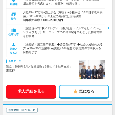
属は希望を考慮します。 ※原則、転居を伴…
勤務地
月給25～27万円+売上歩合（毎月）+各種手当 ☆2年目年収中央
値／800～850万円 ※上記の月給には固定残業…
給与
初年度の年収：
400～2,000万円
【完全週休2日制／テレアポ・飛び込み・ノルマなし／インセ
ンティブあり】飯田グループの戸建住宅を中心とした仲介営業
仕事内容
をお任せ
【未経験・第二新卒歓迎】◆要普免(AT可) ◆社会人経験のある
方 ★20～30代活躍中 ★残業月16h程度 ◎安定業界で高収入を
対象と
目指せます
なる方
企業データ
設立：2010年6月／従業員数：338人／本社所在地：
東京都
求人詳細を見る
気になる
志望動機・自己PR不要