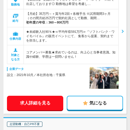
出店しております◎ 勤務地は希望を考慮し…
勤務地
【月給】35万円～＋賞与年2回＋各種手当 ※試用期間3ヶ月
（その間月給25万円で契約社員として勤務、期間…
給与
初年度の年収：
360～800万円
★未経験入社90％★≪平均年収591万円≫『ソフトバンク・ワ
イモバイル』の販売イベントにて、 集客から提案、契約まで
仕事内容
を担当します。
コアメンバー募集★求めているのは、向上心と当事者意識。知
対象と
識や経験、学歴は一切問いません！
なる方
企業データ
設立：2021年10月／本社所在地：千葉県
求人詳細を見る
気になる
志望動機・自己PR不要