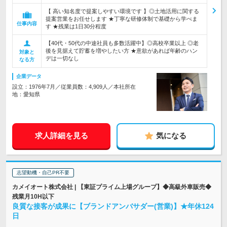
【 高い知名度で提案しやすい環境です 】◎土地活用に関する
提案営業をお任せします ★丁寧な研修体制で基礎から学べま
仕事内容
す ★残業は1日30分程度
【40代・50代の中途社員も多数活躍中】◎高校卒業以上 ◎老
後を見据えて貯蓄を増やしたい方 ★意欲があれば年齢のハン
対象と
デは一切なし
なる方
企業データ
設立：1976年7月／従業員数：4,909人／本社所在
地：愛知県
求人詳細を見る
気になる
志望動機・自己PR不要
カメイオート株式会社 | 【東証プライム上場グループ】◆高級外車販売◆
残業月10H以下
良質な接客が成果に【ブランドアンバサダー(営業)】★年休124
日