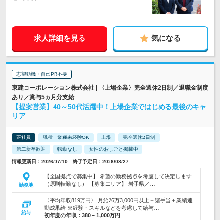
求人詳細を見る
気になる
志望動機・自己PR不要
東建コーポレーション株式会社 | 〈上場企業〉完全週休2日制／退職金制度
あり／賞与5ヵ月分支給
【提案営業】40～50代活躍中！上場企業ではじめる最後のキャ
リア
正社員
職種・業種未経験OK
上場
完全週休2日制
第二新卒歓迎
転勤なし
女性のおしごと掲載中
情報更新日：2026/07/10 終了予定日：2026/08/27
【全国拠点で募集中】 希望の勤務拠点を考慮して決定します
（原則転勤なし） 【募集エリア】 岩手県／…
勤務地
〈平均年収819万円〉 月給26万3,000円以上＋諸手当＋業績連
動成果給 ※経験・スキルなどを考慮して給与…
給与
初年度の年収：
380～1,000万円