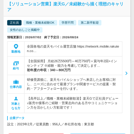
【ソリューション営業】楽天G／未経験から描く理想のキャリ
ア
正社員
職種・業種未経験OK
学歴不問
第二新卒歓迎
女性のおしごと掲載中
情報更新日：2026/07/02 終了予定日：2026/08/24
全国各地の楽天モバイル運営店舗 https://network.mobile.rakute
n.co…
勤務地
【全国採用】 月給26万5500円～40万750円＋賞与年2回+イン
センティブ ※経験・能力を考慮して決定します…
給与
初年度の年収：
340～800万円
研修受講後に、楽天モバイルショップへ来店したお客様に対
し、ニーズに合わせて最適プランや関連サービスの提案・契
仕事内容
約・アフターフォローを行います。
【高卒以上／職種・業種未経験歓迎】楽天Gで正社員デビュー
♪販売や接客のご経験・営業志向のある方やコミュニケーショ
対象と
ン力を活かしたい方歓迎です！
なる方
企業データ
設立：2023年2月／従業員数：956人／本社所在地：東京都