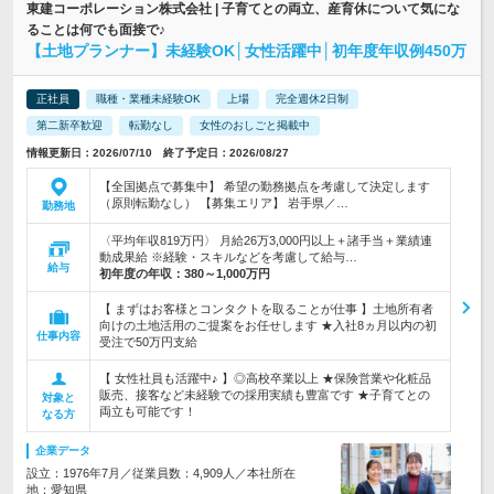
東建コーポレーション株式会社 | 子育てとの両立、産育休について気にな
ることは何でも面接で♪
【土地プランナー】未経験OK│女性活躍中│初年度年収例450万
正社員
職種・業種未経験OK
上場
完全週休2日制
第二新卒歓迎
転勤なし
女性のおしごと掲載中
情報更新日：2026/07/10 終了予定日：2026/08/27
【全国拠点で募集中】 希望の勤務拠点を考慮して決定します
（原則転勤なし） 【募集エリア】 岩手県／…
勤務地
〈平均年収819万円〉 月給26万3,000円以上＋諸手当＋業績連
動成果給 ※経験・スキルなどを考慮して給与…
給与
初年度の年収：
380～1,000万円
【 まずはお客様とコンタクトを取ることが仕事 】土地所有者
向けの土地活用のご提案をお任せします ★入社8ヵ月以内の初
仕事内容
受注で50万円支給
【 女性社員も活躍中♪ 】◎高校卒業以上 ★保険営業や化粧品
販売、接客など未経験での採用実績も豊富です ★子育てとの
対象と
両立も可能です！
なる方
企業データ
設立：1976年7月／従業員数：4,909人／本社所在
地：愛知県