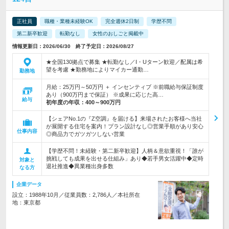
正社員
職種・業種未経験OK
完全週休2日制
学歴不問
第二新卒歓迎
転勤なし
女性のおしごと掲載中
情報更新日：2026/06/30 終了予定日：2026/08/27
★全国130拠点で募集 ★転勤なし／I・Uターン歓迎／配属は希
望を考慮 ★勤務地によりマイカー通勤…
勤務地
月給：25万円～50万円 ＋ インセンティブ ※前職給与保証制度
あり（900万円まで保証） ※成果に応じた高…
給与
初年度の年収：
400～900万円
【シェアNo.1の『Z空調』を届ける】来場されたお客様へ当社
が展開する住宅を案内！プラン設計なし◎営業手順があり安心
仕事内容
◎商品力でガツガツしない営業
【学歴不問！未経験・第二新卒歓迎】人柄＆意欲重視！「誰が
挑戦しても成果を出せる仕組み」あり◆若手男女活躍中◆定時
対象と
退社推進◆異業種出身多数
なる方
企業データ
設立：1988年10月／従業員数：2,786人／本社所在
地：東京都