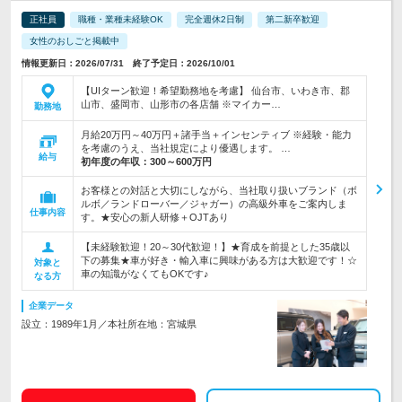
正社員
職種・業種未経験OK
完全週休2日制
第二新卒歓迎
女性のおしごと掲載中
情報更新日：2026/07/31 終了予定日：2026/10/01
【UIターン歓迎！希望勤務地を考慮】 仙台市、いわき市、郡
山市、盛岡市、山形市の各店舗 ※マイカー…
勤務地
月給20万円～40万円＋諸手当＋インセンティブ ※経験・能力
を考慮のうえ、当社規定により優遇します。 …
給与
初年度の年収：
300～600万円
お客様との対話と大切にしながら、当社取り扱いブランド（ボ
ルボ／ランドローバー／ジャガー）の高級外車をご案内しま
仕事内容
す。★安心の新人研修＋OJTあり
【未経験歓迎！20～30代歓迎！】★育成を前提とした35歳以
下の募集★車が好き・輸入車に興味がある方は大歓迎です！☆
対象と
車の知識がなくてもOKです♪
なる方
企業データ
設立：1989年1月／本社所在地：宮城県