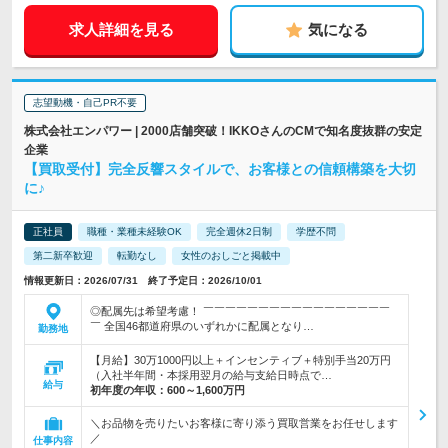
求人詳細を見る
気になる
志望動機・自己PR不要
株式会社エンパワー | 2000店舗突破！IKKOさんのCMで知名度抜群の安定
企業
【買取受付】完全反響スタイルで、お客様との信頼構築を大切
に♪
正社員
職種・業種未経験OK
完全週休2日制
学歴不問
第二新卒歓迎
転勤なし
女性のおしごと掲載中
情報更新日：2026/07/31 終了予定日：2026/10/01
◎配属先は希望考慮！ ￣￣￣￣￣￣￣￣￣￣￣￣￣￣￣￣￣
￣ 全国46都道府県のいずれかに配属となり…
勤務地
【月給】30万1000円以上＋インセンティブ＋特別手当20万円
（入社半年間・本採用翌月の給与支給日時点で…
給与
初年度の年収：
600～1,600万円
＼お品物を売りたいお客様に寄り添う買取営業をお任せします
／
仕事内容