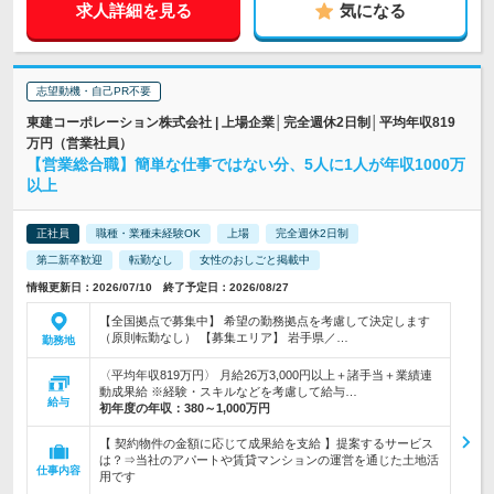
求人詳細を見る
気になる
志望動機・自己PR不要
東建コーポレーション株式会社 | 上場企業│完全週休2日制│平均年収819
万円（営業社員）
【営業総合職】簡単な仕事ではない分、5人に1人が年収1000万
以上
正社員
職種・業種未経験OK
上場
完全週休2日制
第二新卒歓迎
転勤なし
女性のおしごと掲載中
情報更新日：2026/07/10 終了予定日：2026/08/27
【全国拠点で募集中】 希望の勤務拠点を考慮して決定します
（原則転勤なし） 【募集エリア】 岩手県／…
勤務地
〈平均年収819万円〉 月給26万3,000円以上＋諸手当＋業績連
動成果給 ※経験・スキルなどを考慮して給与…
給与
初年度の年収：
380～1,000万円
【 契約物件の金額に応じて成果給を支給 】提案するサービス
は？⇒当社のアパートや賃貸マンションの運営を通じた土地活
仕事内容
用です