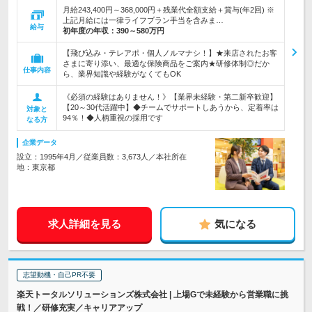
月給243,400円～368,000円＋残業代全額支給＋賞与(年2回) ※
上記月給には一律ライフプラン手当を含みま…
給与
初年度の年収：
390～580万円
【飛び込み・テレアポ・個人ノルマナシ！】★来店されたお客
さまに寄り添い、最適な保険商品をご案内★研修体制◎だか
仕事内容
ら、業界知識や経験がなくてもOK
《必須の経験はありません！》【業界未経験・第二新卒歓迎】
【20～30代活躍中】◆チームでサポートしあうから、定着率は
対象と
94％！◆人柄重視の採用です
なる方
企業データ
設立：1995年4月／従業員数：3,673人／本社所在
地：東京都
求人詳細を見る
気になる
志望動機・自己PR不要
楽天トータルソリューションズ株式会社 | 上場Gで未経験から営業職に挑
戦！／研修充実／キャリアアップ