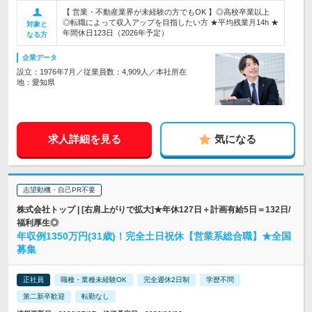
【 営業・不動産業界が未経験の方でもOK 】◎高校卒業以上
◎転職によって収入アップを目指したい方 ★平均残業月14h ★
対象と
年間休日123日（2026年予定）
なる方
企業データ
設立：1976年7月／従業員数：4,909人／本社所在
地：愛知県
求人詳細を見る
気になる
志望動機・自己PR不要
株式会社トップ | [右肩上がりで拡大]★年休127日＋計画有給5日＝132日/
福利厚生◎
年収例1350万円(31歳)！完全土日祝休【営業系総合職】★全国
募集
正社員
職種・業種未経験OK
完全週休2日制
学歴不問
第二新卒歓迎
転勤なし