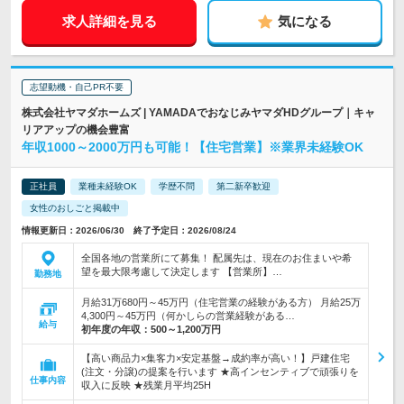
求人詳細を見る
気になる
志望動機・自己PR不要
株式会社ヤマダホームズ | YAMADAでおなじみヤマダHDグループ｜キャ
リアアップの機会豊富
年収1000～2000万円も可能！【住宅営業】※業界未経験OK
正社員
業種未経験OK
学歴不問
第二新卒歓迎
女性のおしごと掲載中
情報更新日：2026/06/30 終了予定日：2026/08/24
全国各地の営業所にて募集！ 配属先は、現在のお住まいや希
望を最大限考慮して決定します 【営業所】…
勤務地
月給31万680円～45万円（住宅営業の経験がある方） 月給25万
4,300円～45万円（何かしらの営業経験がある…
給与
初年度の年収：
500～1,200万円
【高い商品力×集客力×安定基盤→成約率が高い！】戸建住宅
(注文・分譲)の提案を行います ★高インセンティブで頑張りを
仕事内容
収入に反映 ★残業月平均25H