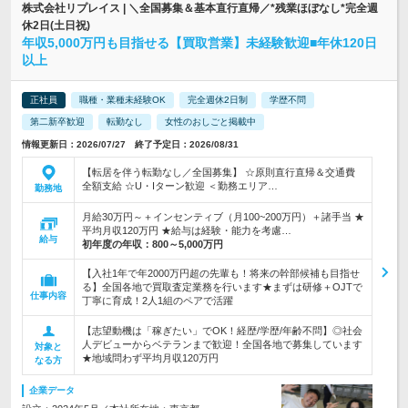
株式会社リプレイス | ＼全国募集＆基本直行直帰／*残業ほぼなし*完全週
休2日(土日祝)
年収5,000万円も目指せる【買取営業】未経験歓迎■年休120日
以上
正社員
職種・業種未経験OK
完全週休2日制
学歴不問
第二新卒歓迎
転勤なし
女性のおしごと掲載中
情報更新日：2026/07/27 終了予定日：2026/08/31
【転居を伴う転勤なし／全国募集】 ☆原則直行直帰＆交通費
全額支給 ☆U・Iターン歓迎 ＜勤務エリア…
勤務地
月給30万円～＋インセンティブ（月100~200万円）＋諸手当 ★
平均月収120万円 ★給与は経験・能力を考慮…
給与
初年度の年収：
800～5,000万円
【入社1年で年2000万円超の先輩も！将来の幹部候補も目指せ
る】全国各地で買取査定業務を行います★まずは研修＋OJTで
仕事内容
丁寧に育成！2人1組のペアで活躍
【志望動機は「稼ぎたい」でOK！経歴/学歴/年齢不問】◎社会
人デビューからベテランまで歓迎！全国各地で募集しています
対象と
★地域問わず平均月収120万円
なる方
企業データ