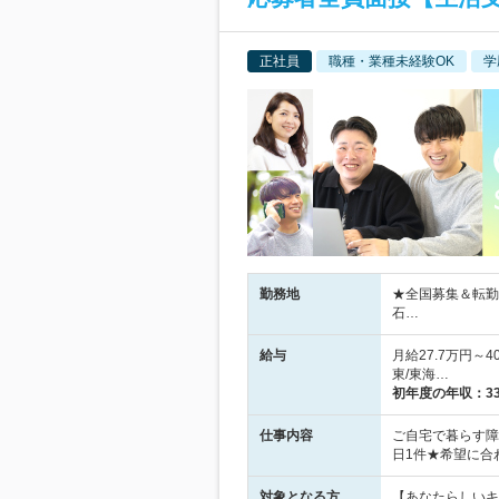
正社員
職種・業種未経験OK
学
勤務地
★全国募集＆転勤
石…
給与
月給27.7万円～4
東/東海…
初年度の年収：
3
仕事内容
ご自宅で暮らす障
日1件★希望に合
対象となる方
【あなたらしいキ