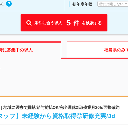
含む
特に指定しない
初年度年収
5
件
条件に合う求人
を検索する
時に募集中の求人
福島県
のみ
中
 地域に医療で貢献/給与前払OK/完全週休2日/残業月20h/面接確約
ッフ】未経験から資格取得◎研修充実/Jd