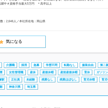
代活躍中＃資格手当最大5万円 ＊高卒以上
員数：2,646人／本社所在地：岡山県
気になる
介護職
採用
急募
学歴不問
転勤なし
服装自由
第二
煙
女性管理職
産休
産後休暇
産前産後休暇
育休
ガソリン
塚駅
正社員
未経験
残業なし
残業ほぼなし
育児休暇
育児
都
神奈川県
埼玉県