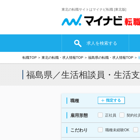
東北の転職サイトはマイナビ転職 [東北版]
求人を検索する
転職TOP
東北の転職・求人情報TOP
福島県の転職・求人情報TOP
福島県／生活相談員・生活
職種
指定する
雇用形態
正社員
契約社
こだわり
職種未経験OK