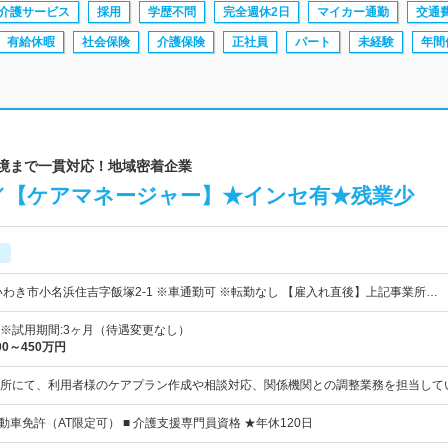
介護サービス
採用
学歴不問
完全週休2日
マイカー通勤
交通
有給休暇
社会保険
介護保険
正社員
パート
未経験
年間
環境まで一貫対応！地域密着企業
／【ケアマネージャー】★インセ有★残業少
いわき市小名浜住吉字飯塚2-1 ※車通勤可 ※転勤なし 【雇入れ直後】上記事業所…
円～ ※試用期間:3ヶ月（待遇変更なし）
00～450万円
所にて、利用者様のケアプラン作成や相談対応、関係機関との調整業務を担当して
動車免許（AT限定可） ■ 介護支援専門員資格 ★年休120日