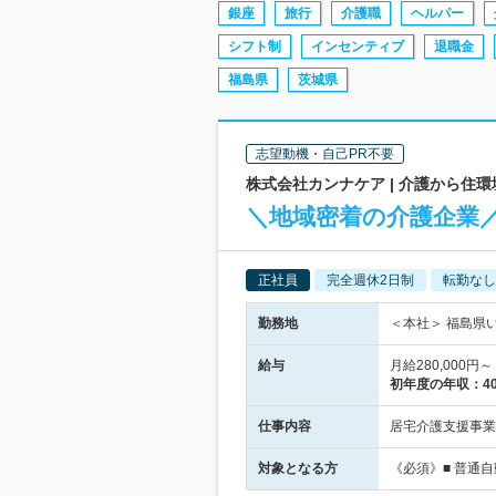
銀座
旅行
介護職
ヘルパー
シフト制
インセンティブ
退職金
福島県
茨城県
志望動機・自己PR不要
株式会社カンナケア | 介護から住
＼地域密着の介護企業
正社員
完全週休2日制
転勤なし
勤務地
＜本社＞ 福島県
給与
月給280,000
初年度の年収：
4
仕事内容
居宅介護支援事業
対象となる方
《必須》■ 普通自