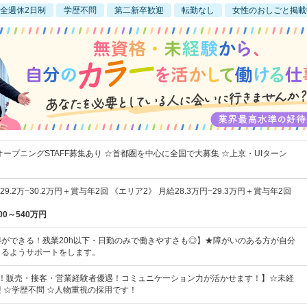
全週休2日制
学歴不問
第二新卒歓迎
転勤なし
女性のおしごと掲載
オープニングSTAFF募集あり ☆首都圏を中心に全国で大募集 ☆上京・UIターン
9.2万~30.2万円＋賞与年2回 《エリア2》 月給28.3万円~29.3万円＋賞与年2回
00～540万円
ができる！残業20h以下・日勤のみで働きやすさも◎】★障がいのある方が自分
きるようサポートをします。
割！販売・接客・営業経験者優遇！コミュニケーション力が活かせます！】☆未経
 ☆学歴不問 ☆人物重視の採用です！