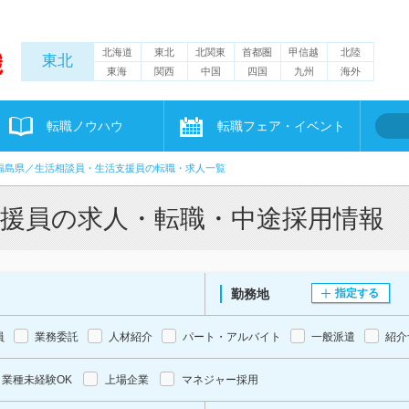
北海道
東北
北関東
首都圏
甲信越
北陸
東北
東海
関西
中国
四国
九州
海外
転職ノウハウ
転職フェア・イベント
福島県／生活相談員・生活支援員の転職・求人一覧
支援員の求人・転職・中途採用情報
勤務地
指定する
員
業務委託
人材紹介
パート・アルバイト
一般派遣
紹介
業種未経験OK
上場企業
マネジャー採用