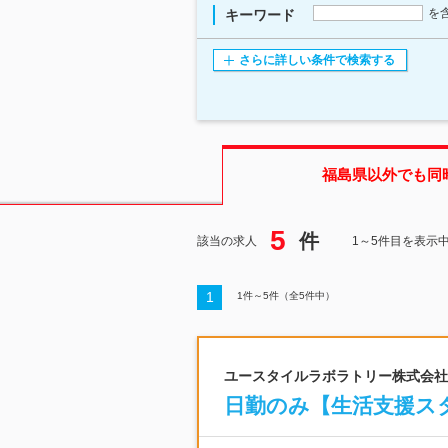
を
キーワード
さらに詳しい条件で検索する
福島県
以外でも同
5
件
該当の求人
1～5件目を表示
1
1
件～
5
件（全
5
件中）
ユースタイルラボラトリー株式会社 |
日勤のみ【生活支援スタ