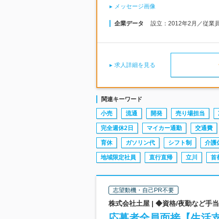
メッセージ画像
企業データ
設立：2012年2月／従業
求人詳細を見る
関連キーワード
小売
流通
開発
売り場担当
完全週休2日
マイカー通勤
交通費
育休
ガソリン代
シフト制
介護
地域限定社員
直行直帰
立川
首
志望動機・自己PR不要
株式会社土屋 | ◆資格/夜勤など手
応募者全員面接【生活