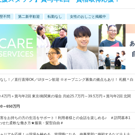
歴不問
第二新卒歓迎
転勤なし
女性のおしごと掲載中
なし！／直行直帰OK／UIターン歓迎 ※オープニング募集の拠点もあり！ 札幌＊白
0.4万円＋賞与年2回 東京/南関東の場合 月給25.7万円～39.5万円＋賞与年2回 北関
30～650万円
害をお持ちの方の生活をサポート！利用者様との会話を楽しめる♪ ＃訪問基本1
わせた柔軟な働き方★服装・髪型自由＃
ャリアを応援！⇒現場を極める、管理職になる、他事業部に挑戦するなど十人十