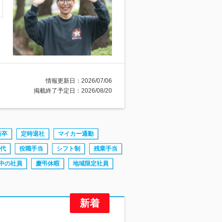
情報更新日：2026/07/06
掲載終了予定日：2026/08/20
新卒
定時退社
マイカー通勤
代
役職手当
シフト制
残業手当
中の社員
慶弔休暇
地域限定社員