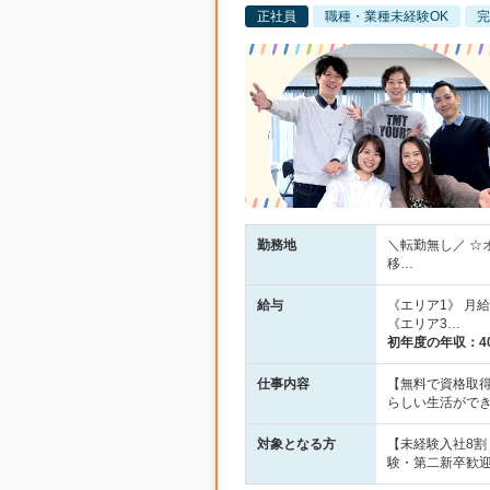
正社員
職種・業種未経験OK
完
勤務地
＼転勤無し／ ☆
移…
給与
《エリア1》 月給2
《エリア3…
初年度の年収：
4
仕事内容
【無料で資格取得
らしい生活がで
対象となる方
【未経験入社8
験・第二新卒歓迎