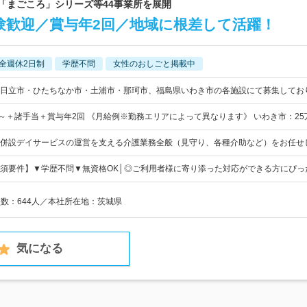
に「まごころ」シリーズ等44事業所を展開
験歓迎／賞与年2回／地域に根差して活躍！
全週休2日制
学歴不問
女性のおしごと掲載中
日立市・ひたちなか市・土浦市・那珂市、福島県いわき市の各施設にて募集してお
0円～＋諸手当＋賞与年2回 《月給例※勤務エリアによって異なります》 いわき市：25万1
び併設デイサービスの運営を支える介護業務全般（見守り、各種介助など）をお任せ
須要件】▼学歴不問▼無資格OK│◎ご利用者様に寄り添った対応ができる方にぴっ
員数：644人／本社所在地：茨城県
気になる