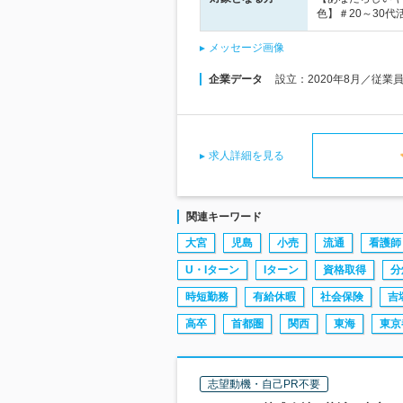
色】＃20～30
メッセージ画像
企業データ
設立：2020年8月／従業
求人詳細を見る
関連キーワード
大宮
児島
小売
流通
看護師
U・Iターン
Iターン
資格取得
分
時短勤務
有給休暇
社会保険
吉
高卒
首都圏
関西
東海
東京
志望動機・自己PR不要