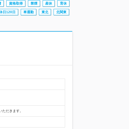
費
資格取得
禁煙
産休
育休
休日120日
車通勤
東北
北関東
いただきます。