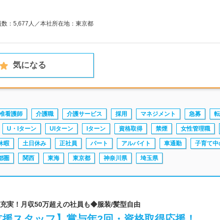
員数：5,677人／本社所在地：東京都
気になる
准看護師
介護職
介護サービス
採用
マネジメント
急募
転
U・Iターン
UIターン
Iターン
資格取得
禁煙
女性管理職
休暇
土日休み
正社員
パート
アルバイト
車通勤
子育て中
都圏
関西
東海
東京都
神奈川県
埼玉県
当充実！月収50万超えの社員も◆服装/髪型自由
支援スタッフ】賞与年2回・資格取得応援！