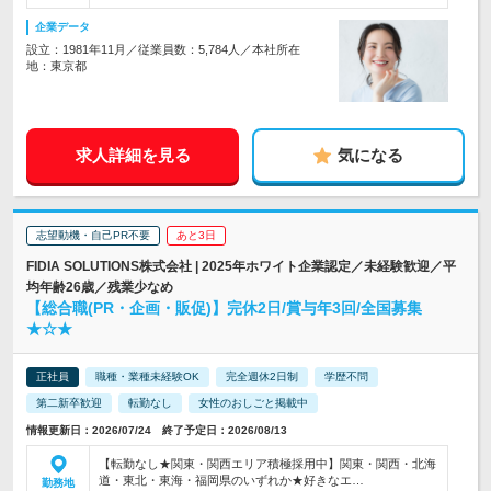
企業データ
設立：1981年11月／従業員数：5,784人／本社所在
地：東京都
求人詳細を見る
気になる
志望動機・自己PR不要
あと3日
FIDIA SOLUTIONS株式会社 | 2025年ホワイト企業認定／未経験歓迎／平
均年齢26歳／残業少なめ
【総合職(PR・企画・販促)】完休2日/賞与年3回/全国募集
★☆★
正社員
職種・業種未経験OK
完全週休2日制
学歴不問
第二新卒歓迎
転勤なし
女性のおしごと掲載中
情報更新日：2026/07/24 終了予定日：2026/08/13
【転勤なし★関東・関西エリア積極採用中】関東・関西・北海
道・東北・東海・福岡県のいずれか★好きなエ…
勤務地