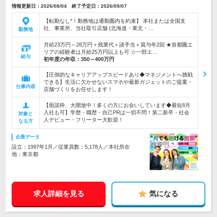
情報更新日：2026/08/04 終了予定日：2026/09/07
【転勤なし*！勤務地は通勤圏内を約束】 本社または全国支
社、事業所、当社取引店舗 (北海道・東北・…
勤務地
月給23万円～28万円＋残業代＋諸手当＋賞与年2回 ★首都圏エ
リアの経験者は月給25万円以上も可 ☆一部エ…
給与
初年度の年収：
350～400万円
【圧倒的なキャリアアップスピードあり◆マネジメントへ挑戦
できる】生活に欠かせないスマホや最新ガジェットのご提案・
仕事内容
店舗づくりをお任せします！
【面談枠、大開放中！多くの方にお会いしています◆最短8月
入社も可】学歴・職歴・自己PRは一切不問！第二新卒・社会
対象と
人デビュー・フリーター大歓迎！
なる方
企業データ
設立：1997年1月／従業員数：5,178人／本社所在
地：東京都
求人詳細を見る
気になる