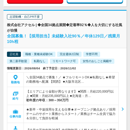
志望動機・自己PR不要
株式会社アクセル | ◆全国34拠点展開◆定着率92％◆人を大切にする社風
が自慢
全国募集！【採用担当】未経験入社90％／年休129日／残業月
10h程
正社員
職種・業種未経験OK
完全週休2日制
学歴不問
第二新卒歓迎
転勤なし
リモートワーク可
女性のおしごと掲載中
情報更新日：2026/08/04 終了予定日：2026/11/02
＼全国34拠点で募集！／ ★フルリモートOK★転勤なし★希望
の勤務地へ配属 【関西】 ■大阪市北区…
勤務地
【エリアにより金額が異なります】 ■関西：月給220,000円以
上 ■関東：月給235,000円以上 ■北海道：月…
給与
初年度の年収：
300～350万円
★新卒・中途採用を支える仕事★オープニング拠点あり／採用
チームのサポート業務からスタート／業務はチーム全員で協力
仕事内容
＆分担して負担を軽減