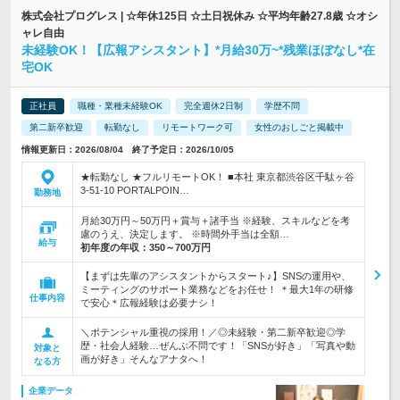
株式会社プログレス | ☆年休125日 ☆土日祝休み ☆平均年齢27.8歳 ☆オシ
ャレ自由
未経験OK！【広報アシスタント】*月給30万~*残業ほぼなし*在
宅OK
正社員
職種・業種未経験OK
完全週休2日制
学歴不問
第二新卒歓迎
転勤なし
リモートワーク可
女性のおしごと掲載中
情報更新日：2026/08/04 終了予定日：2026/10/05
★転勤なし ★フルリモートOK！ ■本社 東京都渋谷区千駄ヶ谷
3-51-10 PORTALPOIN…
勤務地
月給30万円～50万円＋賞与＋諸手当 ※経験、スキルなどを考
慮のうえ、決定します。 ※時間外手当は全額…
給与
初年度の年収：
350～700万円
【まずは先輩のアシスタントからスタート♪】SNSの運用や、
ミーティングのサポート業務などをお任せ！ ＊最大1年の研修
仕事内容
で安心＊広報経験は必要ナシ！
＼ポテンシャル重視の採用！／◎未経験・第二新卒歓迎◎学
歴・社会人経験…ぜんぶ不問です！「SNSが好き」「写真や動
対象と
画が好き」そんなアナタへ！
なる方
企業データ