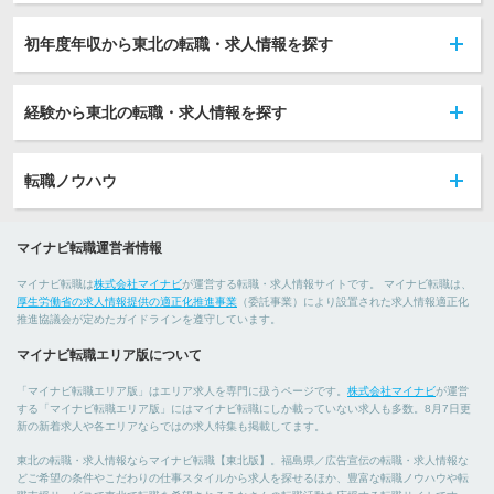
初年度年収から東北の転職・求人情報を探す
経験から東北の転職・求人情報を探す
転職ノウハウ
マイナビ転職運営者情報
マイナビ転職は
株式会社マイナビ
が運営する転職・求人情報サイトです。 マイナビ転職は、
厚生労働省の求人情報提供の適正化推進事業
（委託事業）により設置された求人情報適正化
推進協議会が定めたガイドラインを遵守しています。
マイナビ転職エリア版について
「マイナビ転職エリア版」はエリア求人を専門に扱うページです。
株式会社マイナビ
が運営
する「マイナビ転職エリア版」にはマイナビ転職にしか載っていない求人も多数。8月7日更
新の新着求人や各エリアならではの求人特集も掲載してます。
東北の転職・求人情報ならマイナビ転職【東北版】。福島県／広告宣伝の転職・求人情報な
どご希望の条件やこだわりの仕事スタイルから求人を探せるほか、豊富な転職ノウハウや転