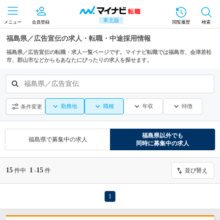
東北版
メニュー
会員登録
閲覧履歴
検索
福島県／広告宣伝の求人・転職・中途採用情報
福島県／広告宣伝の転職・求人一覧ページです。マイナビ転職では福島市、会津若松
市、郡山市などからもあなたにぴったりの求人を探せます。
福島県／広告宣伝
勤務地
職種
年収
特徴
条件変更
福島県
以外でも
福島県
で募集中の求人
同時に募集中の求人
15
1
15
件中
-
件
並び替え
1