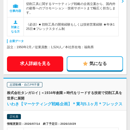
切削工具に関するマーケティング戦略の企画立案から、国内外
の顧客へのプロモーション・技術サポートまで幅広く担当しま
仕事内容
す。
《必須》■ 切削工具の開発経験もしくは技術営業経験 ★年休1
対象と
25日★フレックスタイム制
なる方
企業データ
設立：1950年2月／従業員数：1,524人／本社所在地：福島県
求人詳細を見る
気になる
志望動機・自己PR不要
株式会社タンガロイ | ＜1934年創業＞時代をリードする技術で切削工具を
世界に展開
いわき【マーケティング戦略企画】＊賞与5.1ヶ月＊フレックス
正社員
情報更新日：2026/07/14 終了予定日：2026/10/29