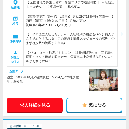
【 全国各地で募集します！希望エリアで通勤可能 】 ▼転勤は
ありません！ 〈 支店一覧 〉 札幌支…
勤務地
【関東(東京/千葉/神奈川/埼玉)】 月給29万1230円＋皆勤手当1
万円 【関西(大阪/京都/兵庫)】 月給29万13…
給与
初年度の年収：
300～1,200万円
【「半年後に入社したい」etc. 入社時期の相談もOK♪】職人さ
んを始めとするスタッフの勤怠や勤務スケジュールの管理。◎
仕事内容
まずは少数の管理から担当♪
【 ゼロスタート歓迎ポジション 】◎39歳以下の方（若年層の
長期キャリア形成を図るため）◎高卒以上◎普通免許/PCスキ
対象と
ルがあれば歓迎！
なる方
企業データ
設立：2006年10月／従業員数：5,224人／本社所在
地：愛知県
求人詳細を見る
気になる
志望動機・自己PR不要