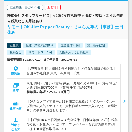
志望動機・自己PR不要
あと3日
株式会社スタッフサービス | ＜20代女性活躍中＞服装・髪型・ネイル自由
★残業なし★昇給あり
リモートOK♪Hot Pepper Beauty・じゃらん等の【事務】土日
休み
正社員
職種・業種未経験OK
完全週休2日制
第二新卒歓迎
転勤なし
リモートワーク可
女性のおしごと掲載中
情報更新日：2026/07/10 終了予定日：2026/08/13
【WEB面接1回／転居を伴う転勤なし／好きな場所で働ける】
全国32都道府県 東京・神奈川・千葉・…
勤務地
東京 月給21万円～+賞与 神奈川 月給20万2000円～+賞与 埼玉/
大阪 月給19万7000円～+賞与 千葉 月給19万6…
給与
初年度の年収：
250～350万円
【好きなメディアを手がける側になれる♪】リクルートグルー
プ発行の人気メディアで、資料作成やデータ入力など、未経験
仕事内容
向けの事務をお任せします♪
【未経験OK★土日祝休み★完全週休二日制★年休125日】残業
少なめ・お休みたっぷりで、プライベートも充実の働き方が叶
対象と
います★産育休取得率100％
なる方