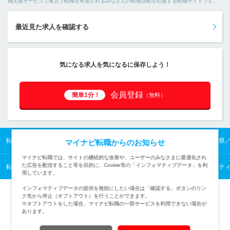
職支援サービスで東北で転職を希望されるみなさんの転職活動を応援する転職サイトです。
最近見た求人を確認する
気になる求人を気になるに保存しよう！
会員登録
簡単1分！
（無料）
転職TOP
東北の転職・求人情報TOP
福島県の転職・求人情報TOP
福島県
マイナビ転職からのお知らせ
マイナビ転職では、サイトの継続的な改善や、ユーザーのみなさまに最適化され
た広告を配信すること等を目的に、Cookie等の「インフォマティブデータ」を利
転職TOP
企画・経営から探す
企画・経営の転職・求人情報一覧
マーケテ
用しています。
インフォマティブデータの提供を無効にしたい場合は「確認する」ボタンのリン
ク先から停止（オプトアウト）を行うことができます。
※オプトアウトをした場合、マイナビ転職の一部サービスを利用できない場合が
あります。
TOPページへ