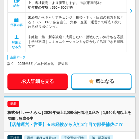
上、当社規定により優遇します。 ※試用期間3ヶ…
給与
初年度の年収：
360～600万円
未経験からキャリアチェンジ！携帯・ネット回線の魅力を伝え
るイベントPR／広告宣伝・集客・企画・運営まで幅広く携わ
仕事内容
れる成長ポジション
未経験・第二新卒歓迎！成長したい・挑戦したい気持ちを応援
｜学歴不問｜コミュニケーション力を活かして活躍できる環境
対象と
です
なる方
企業データ
設立：2025年5月／本社所在地：愛知県
求人詳細を見る
気になる
株式会社いーふらん | 2026年売上2,000億円着地見込み｜1,940店舗以上を
展開し急成長中
【店舗運営・営業】★未経験から入社3年目で部長補佐に!?
正社員
職種・業種未経験OK
完全週休2日制
第二新卒歓迎