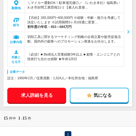
＼マイカー通勤OK！駐車場完備◎／ 《いわき本社》福島県い
わき市好間工業団地11-1 【雇入れ直後…
勤務地
【月給】265,000円~400,000円 ※経験・年齢・能力を考慮して
決定いたします ※試用期間3ヶ月(待遇に変更…
給与
初年度の年収：
453～684万円
切削工具に関するマーケティング戦略の企画立案や販売促進活
動、国内外の顧客へのプロモーション推進をお任せします。
仕事内容
《必須》■ BtoB法人営業経験3年以上 ■ 顧客・エンジニアとの
対象と
技術打ち合わせ経験 ★年休125日
なる方
企業データ
設立：1950年2月／従業員数：1,524人／本社所在地：福島県
求人詳細を見る
気になる
15
1
15
件中
-
件
1