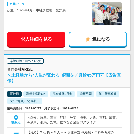
企業データ
設立：1972年4月／本社所在地：愛知県
求人詳細を見る
気になる
志望動機・自己PR不要
合同会社ARISE
＼未経験から“人生が変わる”瞬間を／月給45万円可【広告宣
伝】
正社員
職種未経験OK
完全週休2日制
学歴不問
第二新卒歓迎
女性のおしごと掲載中
情報更新日：2026/07/17 終了予定日：2026/08/20
＜愛知、岐阜、三重、静岡、千葉、埼玉、大阪、京都、滋賀、
神奈川、群馬、茨城、栃木など全国のクライア…
勤務地
【月給】25万円～45万円＋各種手当 ※経験・年齢を考慮の