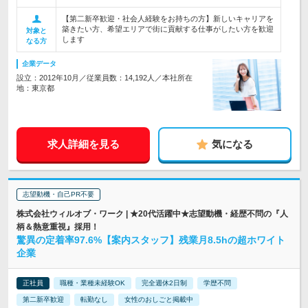
【第二新卒歓迎・社会人経験をお持ちの方】新しいキャリアを
築きたい方、希望エリアで街に貢献する仕事がしたい方を歓迎
対象と
します
なる方
企業データ
設立：2012年10月／従業員数：14,192人／本社所在
地：東京都
求人詳細を見る
気になる
志望動機・自己PR不要
株式会社ウィルオブ・ワーク | ★20代活躍中★志望動機・経歴不問の『人
柄＆熱意重視』採用！
驚異の定着率97.6%【案内スタッフ】残業月8.5hの超ホワイト
企業
正社員
職種・業種未経験OK
完全週休2日制
学歴不問
第二新卒歓迎
転勤なし
女性のおしごと掲載中