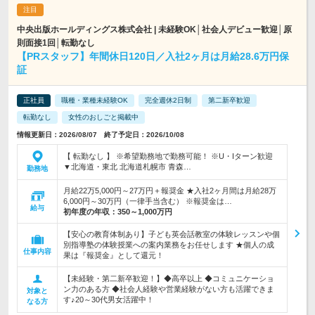
中央出版ホールディングス株式会社 | 未経験OK│社会人デビュー歓迎│原
則面接1回│転勤なし
【PRスタッフ】年間休日120日／入社2ヶ月は月給28.6万円保
証
正社員
職種・業種未経験OK
完全週休2日制
第二新卒歓迎
転勤なし
女性のおしごと掲載中
情報更新日：2026/08/07 終了予定日：2026/10/08
【 転勤なし 】 ※希望勤務地で勤務可能！ ※U・Iターン歓迎
▼北海道・東北 北海道札幌市 青森…
勤務地
月給22万5,000円～27万円＋報奨金 ★入社2ヶ月間は月給28万
6,000円～30万円（一律手当含む） ※報奨金は…
給与
初年度の年収：
350～1,000万円
【安心の教育体制あり】子ども英会話教室の体験レッスンや個
別指導塾の体験授業への案内業務をお任せします ★個人の成
仕事内容
果は『報奨金』として還元！
【未経験・第二新卒歓迎！】◆高卒以上 ◆コミュニケーショ
ン力のある方 ◆社会人経験や営業経験がない方も活躍できま
対象と
す♪20～30代男女活躍中！
なる方