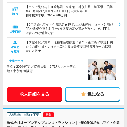
【エリア別給与】 ■首都圏（東京都・神奈川県・埼玉県・千葉
県） 月給212,100円～300,000円＋賞与年3回…
給与
初年度の年収：
250～500万円
【5年連続ホワイト企業認定★9割以上が未経験スタート】商品
PRや販促企画をお任せ♪知名度の高い商材だからこそ、PRし
仕事内容
やすいのが魅力です！
【学歴不問／業界・職種未経験歓迎／新卒・第二新卒歓迎】初
めての正社員という方もOK！履歴書不要◎異業種からの転職
対象と
者も多数★
なる方
企業データ
設立：2020年7月／従業員数：2,717人／本社所在
地：東京都 大阪府
求人詳細を見る
気になる
志望動機・自己PR不要
株式会社オープンアップコンストラクション | 上場GROUP&ホワイト企業