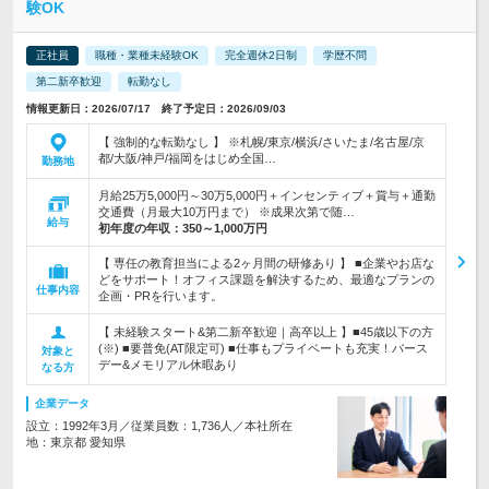
験OK
正社員
職種・業種未経験OK
完全週休2日制
学歴不問
第二新卒歓迎
転勤なし
情報更新日：2026/07/17 終了予定日：2026/09/03
【 強制的な転勤なし 】 ※札幌/東京/横浜/さいたま/名古屋/京
都/大阪/神戸/福岡をはじめ全国…
勤務地
月給25万5,000円～30万5,000円＋インセンティブ＋賞与＋通勤
交通費（月最大10万円まで） ※成果次第で随…
給与
初年度の年収：
350～1,000万円
【 専任の教育担当による2ヶ月間の研修あり 】 ■企業やお店な
どをサポート！オフィス課題を解決するため、最適なプランの
仕事内容
企画・PRを行います。
【 未経験スタート&第二新卒歓迎｜高卒以上 】■45歳以下の方
(※) ■要普免(AT限定可) ■仕事もプライベートも充実！バース
対象と
デー&メモリアル休暇あり
なる方
企業データ
設立：1992年3月／従業員数：1,736人／本社所在
地：東京都 愛知県