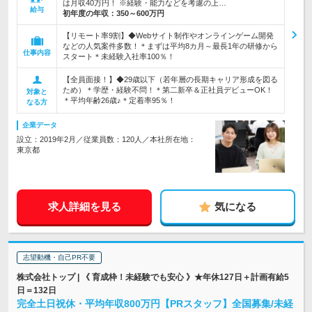
は月収40万円！ ※経験・能力などを考慮の上…
給与
初年度の年収：
350～600万円
【リモート率9割】◆Webサイト制作やオンラインゲーム開発
などの人気案件多数！＊まずは平均8カ月～最長1年の研修から
仕事内容
スタート＊未経験入社率100％！
【全員面接！】◆29歳以下（若年層の長期キャリア形成を図る
ため）＊学歴・経験不問！＊第二新卒＆正社員デビューOK！
対象と
＊平均年齢26歳♪＊定着率95％！
なる方
企業データ
設立：2019年2月／従業員数：120人／本社所在地：
東京都
求人詳細を見る
気になる
志望動機・自己PR不要
株式会社トップ | 《 育成枠！未経験でも安心 》★年休127日＋計画有給5
日＝132日
完全土日祝休・平均年収800万円【PRスタッフ】全国募集/未経