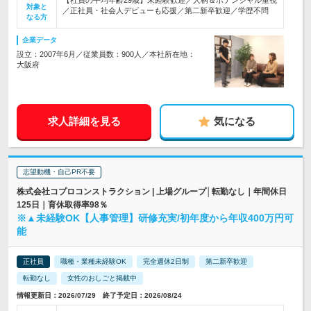
【社員の平均年齢29歳】未経験歓迎／人柄＆ポテンシャル重視
対象と
／正社員・社会人デビューも応援／第二新卒歓迎／学歴不問
なる方
企業データ
設立：2007年6月／従業員数：900人／本社所在地：
大阪府
求人詳細を見る
気になる
志望動機・自己PR不要
株式会社コプロコンストラクション | 上場グループ│転勤なし｜年間休日
125日｜育休取得率98％
※▲未経験OK【人事管理】研修充実/初年度から年収400万円可
能
正社員
職種・業種未経験OK
完全週休2日制
第二新卒歓迎
転勤なし
女性のおしごと掲載中
情報更新日：2026/07/29 終了予定日：2026/08/24