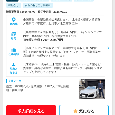
転勤なし
女性のおしごと掲載中
情報更新日：2026/08/07 終了予定日：2026/09/10
全国募集｜希望勤務地は考慮します。 北海道札幌市／函館市
／旭川市／帯広市／北見市／北広島市 ほか…
勤務地
【店舗営業※全国転勤あり】 月給45万円以上+インセンティブ
内訳：基本給23万円＋秘密保持手当4万円＋…
給与
初年度の年収：
700～2,500万円
【高額インセンで年収アップ！未経験でも年収1,000万円以上
可】1,940店舗以上を展開する「おたからや」で、買取営業や
仕事内容
店舗運営・管理などを担当します
【未経験OK！高卒以上】営業・接客・販売・サービス業など
異業種出身者が活躍中。前職よりも年収アップ、早期キャリア
対象と
アップを実現しています！
なる方
企業データ
設立：2000年3月／従業員数：1,847人／本社所在
地：神奈川県
求人詳細を見る
気になる