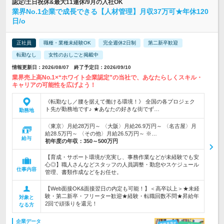
認定/土日祝休&最大11連休/9月の入社OK
業界No.1企業で成長できる【人材管理】月収37万可★年休120
日/o
正社員
職種・業種未経験OK
完全週休2日制
第二新卒歓迎
転勤なし
女性のおしごと掲載中
情報更新日：2026/08/07 終了予定日：2026/09/10
業界売上高No.1×“ホワイト企業認定”の当社で、あなたらしくスキル・
キャリアの可能性を広げよう！
《転勤なし／腰を据えて働ける環境！》 全国の各プロジェク
ト先が勤務地です♪ ★あなたの好きな街でず…
勤務地
〈東京〉月給28万円～ 〈大阪〉月給26.9万円～ 〈名古屋〉月
給28.5万円～ 〈その他〉月給26.5万円～ ※…
給与
初年度の年収：
350～500万円
【育成・サポート環境が充実し、事務作業などが未経験でも安
心◎】職人さんなどスタッフの人員調整・勤怠やスケジュール
仕事内容
管理、書類作成などをお任せ。
【Web面接OK&面接翌日の内定も可能！】＜高卒以上＞★未経
験・第二新卒・フリーター歓迎★経験・転職回数不問★昇給年
対象と
2回で頑張りを還元！
なる方
企業データ