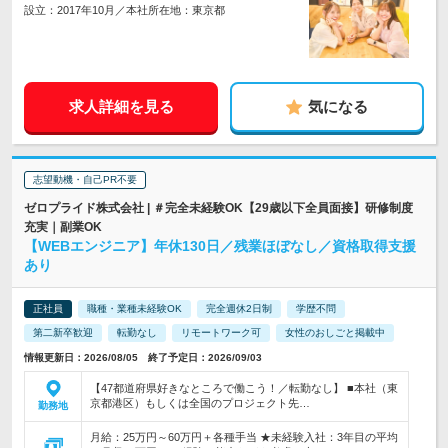
設立：2017年10月／本社所在地：東京都
求人詳細を見る
気になる
志望動機・自己PR不要
ゼロプライド株式会社 | ＃完全未経験OK【29歳以下全員面接】研修制度
充実｜副業OK
【WEBエンジニア】年休130日／残業ほぼなし／資格取得支援
あり
正社員
職種・業種未経験OK
完全週休2日制
学歴不問
第二新卒歓迎
転勤なし
リモートワーク可
女性のおしごと掲載中
情報更新日：2026/08/05 終了予定日：2026/09/03
【47都道府県好きなところで働こう！／転勤なし】 ■本社（東
京都港区）もしくは全国のプロジェクト先…
勤務地
月給：25万円～60万円＋各種手当 ★未経験入社：3年目の平均