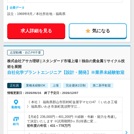
企業データ
設立：1969年8月／本社所在地：福島県
求人詳細を見る
気になる
志望動機・自己PR不要
株式会社アサカ理研 | スタンダード市場上場！独自の貴金属リサイクル技
術を展開
自社化学プラントエンジニア【設計・開発】※業界未経験歓迎
正社員
業種未経験OK
上場
完全週休2日制
第二新卒歓迎
情報更新日：2026/06/16 終了予定日：2026/12/07
《 本社 》 福島県郡山市田村町金屋字マセロ47 《 いわき工場
》 福島県いわき市泉町黒須野字江…
勤務地
【月給】236,000円～401,200円 ※経験・年齢・能力を考慮し
て決定いたします ※試用期間3ヶ月(待遇に変…
給与
初年度の年収：
431～778万円