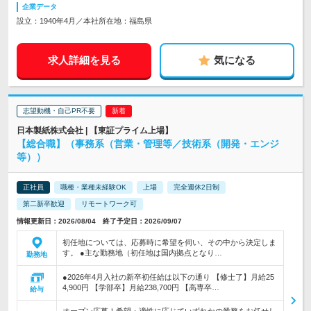
企業データ
設立：1940年4月／本社所在地：福島県
求人詳細を見る
気になる
志望動機・自己PR不要
日本製紙株式会社 | 【東証プライム上場】
【総合職】（事務系（営業・管理等／技術系（開発・エンジ
等））
正社員
職種・業種未経験OK
上場
完全週休2日制
第二新卒歓迎
リモートワーク可
情報更新日：2026/08/04 終了予定日：2026/09/07
初任地については、応募時に希望を伺い、その中から決定しま
す。 ●主な勤務地（初任地は国内拠点となり…
勤務地
●2026年4月入社の新卒初任給は以下の通り 【修士了】月給25
4,900円 【学部卒】月給238,700円 【高専卒…
給与