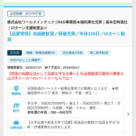
志望動機・自己PR不要
株式会社ワールドインテック | R&D事業部★福利厚生充実｜基本定時退社
｜UIターン支援制度あり
【品質管理】未経験歓迎／研修充実／年休126日／UIターン歓
迎
正社員
職種・業種未経験OK
完全週休2日制
第二新卒歓迎
女性のおしごと掲載中
情報更新日：2026/07/17 終了予定日：2026/09/17
【理系の知識を活かして品質を守る仕事へ】社会貢献度◎案件の豊富さ
は大手メーカーのパートナーならでは！
全国各地のパートナー提携企業先での勤務となります。 ★積
極採用中エリア 東京・神奈川・千葉・埼玉・…
勤務地
学士卒：月給20万5000円～ 修士了：月給22万円～ 博士了：月
給22万5000円～ ※経験、年齢、スキル、適性…
給与
初年度の年収：
350～650万円
【大手企業や有名大学で活躍】医薬品や素材の“品質を守る”分
析・評価業務をお任せします。
仕事内容