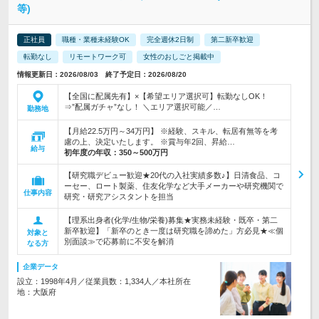
等)
正社員
職種・業種未経験OK
完全週休2日制
第二新卒歓迎
転勤なし
リモートワーク可
女性のおしごと掲載中
情報更新日：2026/08/03 終了予定日：2026/08/20
【全国に配属先有】×【希望エリア選択可】転勤なしOK！
⇒”配属ガチャ”なし！ ＼エリア選択可能／…
勤務地
【月給22.5万円～34万円】 ※経験、スキル、転居有無等を考
慮の上、決定いたします。 ※賞与年2回、昇給…
給与
初年度の年収：
350～500万円
【研究職デビュー歓迎★20代の入社実績多数♪】日清食品、コ
ーセー、ロート製薬、住友化学など大手メーカーや研究機関で
仕事内容
研究・研究アシスタントを担当
【理系出身者(化学/生物/栄養)募集★実務未経験・既卒・第二
新卒歓迎】「新卒のとき一度は研究職を諦めた」方必見★≪個
対象と
別面談≫で応募前に不安を解消
なる方
企業データ
設立：1998年4月／従業員数：1,334人／本社所在
地：大阪府