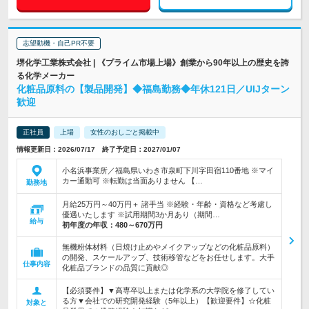
志望動機・自己PR不要
堺化学工業株式会社 | 《プライム市場上場》創業から90年以上の歴史を誇
る化学メーカー
化粧品原料の【製品開発】◆福島勤務◆年休121日／UIJターン
歓迎
正社員
上場
女性のおしごと掲載中
情報更新日：2026/07/17 終了予定日：2027/01/07
小名浜事業所／福島県いわき市泉町下川字田宿110番地 ※マイ
カー通勤可 ※転勤は当面ありません 【…
勤務地
月給25万円～40万円＋ 諸手当 ※経験・年齢・資格など考慮し
優遇いたします ※試用期間3か月あり（期間…
給与
初年度の年収：
480～670万円
無機粉体材料（日焼け止めやメイクアップなどの化粧品原料）
の開発、スケールアップ、技術移管などをお任せします。大手
仕事内容
化粧品ブランドの品質に貢献◎
【必須要件】▼高専卒以上または化学系の大学院を修了してい
る方▼会社での研究開発経験（5年以上）【歓迎要件】☆化粧
対象と