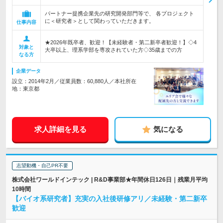
パートナー提携企業先の研究開発部門等で、 各プロジェクト
に＜研究者＞として関わっていただきます。
仕事内容
★2026年既卒者、歓迎！【未経験者・第二新卒者歓迎！】◇4
対象と
大卒以上、理系学部を専攻されていた方◇35歳までの方
なる方
企業データ
設立：2014年2月／従業員数：60,880人／本社所在
地：東京都
求人詳細を見る
気になる
志望動機・自己PR不要
株式会社ワールドインテック | R&D事業部★年間休日126日｜残業月平均
10時間
【バイオ系研究者】充実の入社後研修アリ／未経験・第二新卒
歓迎