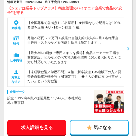
情報更新日：2026/08/04 終了予定日：2026/09/21
《シェアは業界トップクラス》衛生管理のパイオニア企業で食品の“安
全”を守る
【全国募集で各拠点1～2名採用】 ★転勤なしで配属先は100％
希望を反映 ★U・Iターン歓迎 ＼積…
勤務地
月給23万円～33万円＋残業代全額支給+賞与年2回＋各種手当
※経験・スキルなどを考慮し給与は決定します…
給与
【最大3年の研修で専門スキルを獲得】食品メーカーの工場や
商業施設、ビルなどのお客様の衛生管理に関わるお困りごとに
仕事内容
対し対応していただきます！
【未経験歓迎／学歴不問】★第二新卒歓迎★35歳以下の方／要
普通自動車運転免許（AT限定可） ◆「人の役に立つ仕事がし
対象と
たい」という方歓迎！
なる方
企業データ
設立：1959年6月／従業員数：1,547人／本社所在
地：東京都
求人詳細を見る
気になる