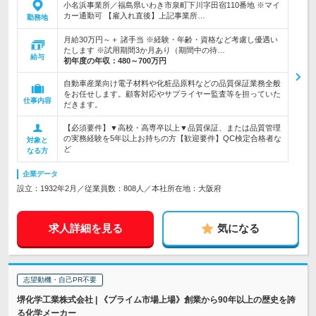
小名浜事業所／福島県いわき市泉町下川字田宿110番地 ※マイ
カー通勤可 【雇入れ直後】上記事業所…
勤務地
月給30万円～＋ 諸手当 ※経験・年齢・資格など考慮し優遇い
たします ※試用期間3か月あり（期間中の待…
給与
初年度の年収：
480～700万円
自動車産業向け電子材料や化粧品原料などの品質保証業務全般
をお任せします。顧客対応やサプライヤー監査等を担っていた
仕事内容
だきます。
【必須要件】▼高校・高専卒以上▼品質保証、または品質管理
の実務経験を5年以上お持ちの方【歓迎要件】QC検定合格者な
対象と
ど
なる方
企業データ
設立：1932年2月／従業員数：808人／本社所在地：大阪府
求人詳細を見る
気になる
志望動機・自己PR不要
堺化学工業株式会社 | 《プライム市場上場》創業から90年以上の歴史を誇
る化学メーカー