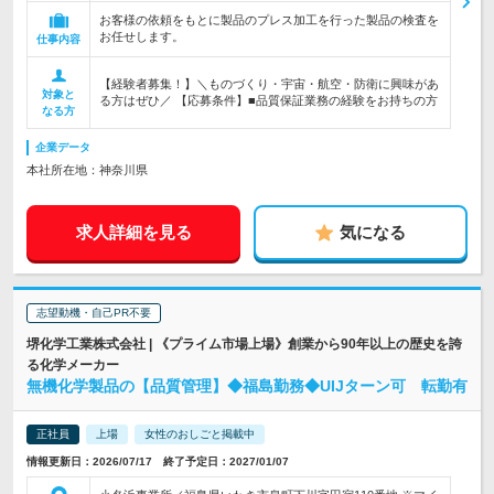
お客様の依頼をもとに製品のプレス加工を行った製品の検査を
お任せします。
仕事内容
【経験者募集！】＼ものづくり・宇宙・航空・防衛に興味があ
対象と
る方はぜひ／ 【応募条件】■品質保証業務の経験をお持ちの方
なる方
企業データ
本社所在地：神奈川県
求人詳細を見る
気になる
志望動機・自己PR不要
堺化学工業株式会社 | 《プライム市場上場》創業から90年以上の歴史を誇
る化学メーカー
無機化学製品の【品質管理】◆福島勤務◆UIJターン可 転勤有
正社員
上場
女性のおしごと掲載中
情報更新日：2026/07/17 終了予定日：2027/01/07