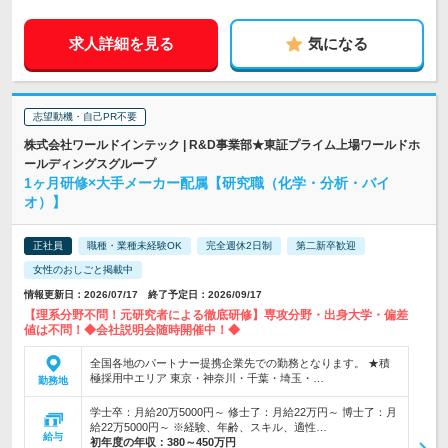
求人詳細を見る
気になる
志望動機・自己PR不要
株式会社ワールドインテック | R&D事業部★東証プライム上場ワールドホ
ールディングスグループ
1ヶ月研修×大手メーカー配属【研究職（化学・分析・バイ
オ）】
正社員
職種・業種未経験OK
完全週休2日制
第二新卒歓迎
女性のおしごと掲載中
情報更新日：2026/07/17 終了予定日：2026/09/17
【理系分野不問！元研究者による徹底研修】専攻分野・出身大学・偏差
値は不問！◆会社説明会随時開催中！◆
全国各地のパートナー提携企業先での勤務となります。 ★積
極採用中エリア 東京・神奈川・千葉・埼玉・…
勤務地
学士卒：月給20万5000円～ 修士了：月給22万円～ 博士了：月
給22万5000円～ ※経験、年齢、スキル、適性…
給与
初年度の年収：
380～450万円