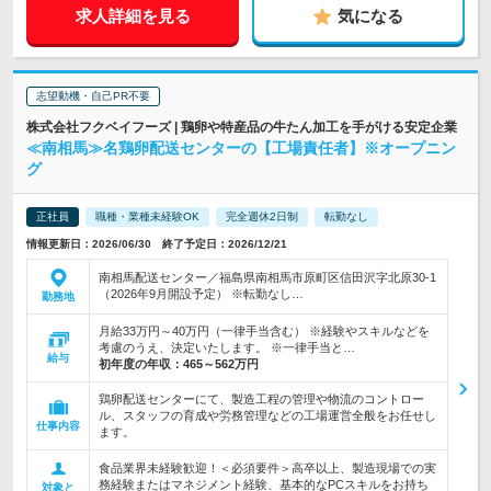
求人詳細を見る
気になる
志望動機・自己PR不要
株式会社フクベイフーズ | 鶏卵や特産品の牛たん加工を手がける安定企業
≪南相馬≫名鶏卵配送センターの【工場責任者】※オープニン
グ
正社員
職種・業種未経験OK
完全週休2日制
転勤なし
情報更新日：2026/06/30 終了予定日：2026/12/21
南相馬配送センター／福島県南相馬市原町区信田沢字北原30-1
（2026年9月開設予定） ※転勤なし…
勤務地
月給33万円～40万円（一律手当含む） ※経験やスキルなどを
考慮のうえ、決定いたします。 ※一律手当と…
給与
初年度の年収：
465～562万円
鶏卵配送センターにて、製造工程の管理や物流のコントロー
ル、スタッフの育成や労務管理などの工場運営全般をお任せし
仕事内容
ます。
食品業界未経験歓迎！＜必須要件＞高卒以上、製造現場での実
務経験またはマネジメント経験、基本的なPCスキルをお持ち
対象と