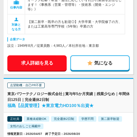
オープン応募！希望・適性に応じていずれかの業務をお任せし
ます！《事務系（営業・管理等）・技術系（開発・エンジ
仕事内容
等）》
【第二新卒・既卒の方も歓迎◎】大学卒業・大学院修了の方、
対象と
または工業高等専門学校（5年制）卒業の方
なる方
企業データ
設立：1949年8月／従業員数：4,983人／本社所在地：東京都
求人詳細を見る
気になる
志望動機・自己PR不要
東京パワーテクノロジー株式会社 | 賞与年5か月実績｜残業少なめ｜年間休
日125日｜完全週休2日制
福島【品質管理】★東京電力HD100％出資★
正社員
業種未経験OK
完全週休2日制
学歴不問
第二新卒歓迎
女性のおしごと掲載中
情報更新日：2026/04/07 終了予定日：2026/08/20