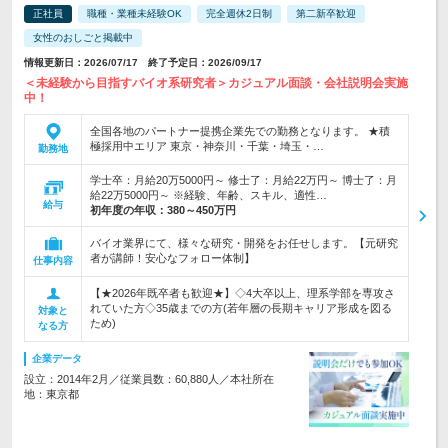
正社員
職種・業種未経験OK
完全週休2日制
第二新卒歓迎
女性のおしごと掲載中
情報更新日：2026/07/17 終了予定日：2026/09/17
＜未経験から目指すバイオ系研究者＞カジュアル面談・会社説明会実施
中！
全国各地のパートナー提携企業先での勤務となります。 ★積
極採用中エリア 東京・神奈川・千葉・埼玉・…
勤務地
学士卒：月給20万5000円～ 修士了：月給22万円～ 博士了：月
給22万5000円～ ※経験、年齢、スキル、適性…
給与
初年度の年収：
380～450万円
バイオ業界にて、様々な研究・開発をお任せします。【元研究
者が講師！安心なフォロー体制】
仕事内容
【★2026年既卒者も歓迎★】◇4大卒以上、理系学部を専攻さ
れていた方◇35歳までの方(若年層の長期キャリア形成を図る
対象と
ため)
なる方
企業データ
設立：2014年2月／従業員数：60,880人／本社所在
地：東京都