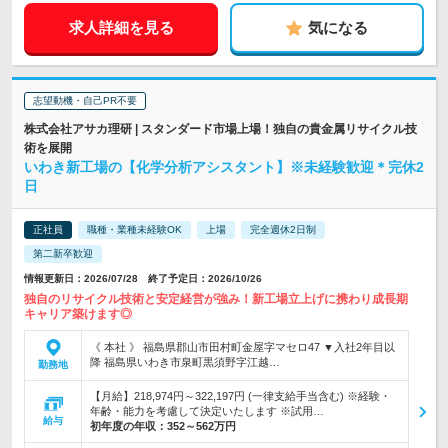
求人詳細を見る
気になる
志望動機・自己PR不要
株式会社アサカ理研 | スタンダード市場上場！独自の貴金属リサイクル技
術を展開
いわき新工場の【化学分析アシスタント】※未経験歓迎＊完休2
日
正社員
職種・業種未経験OK
上場
完全週休2日制
第二新卒歓迎
情報更新日：2026/07/28 終了予定日：2026/10/26
独自のリサイクル技術と安定経営が強み！新工場立上げに携わり成長期
キャリア築けます◎
《 本社 》 福島県郡山市田村町金屋字マセロ47 ▼入社2年目以
降 福島県いわき市泉町黒須野字江越…
勤務地
【月給】218,974円～322,197円 (一律支給手当含む) ※経験・
年齢・能力を考慮して決定いたします ※試用…
給与
初年度の年収：
352～562万円