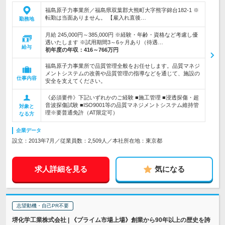
福島原子力事業所／福島県双葉郡大熊町大字熊字錦台182-1 ※
転勤は当面ありません。 【雇入れ直後…
勤務地
月給 245,000円～385,000円 ※経験・年齢・資格など考慮し優
遇いたします ※試用期間3～6ヶ月あり（待遇…
給与
初年度の年収：
416～766万円
福島原子力事業所で品質管理全般をお任せします。品質マネジ
メントシステムの改善や品質管理の指導などを通じて、施設の
仕事内容
安全を支えてください。
《必須要件》下記いずれかのご経験 ■施工管理 ■浸透探傷・超
音波探傷試験 ■ISO9001等の品質マネジメントシステム維持管
対象と
理※要普通免許（AT限定可）
なる方
企業データ
設立：2013年7月／従業員数：2,509人／本社所在地：東京都
求人詳細を見る
気になる
志望動機・自己PR不要
堺化学工業株式会社 | 《プライム市場上場》創業から90年以上の歴史を誇