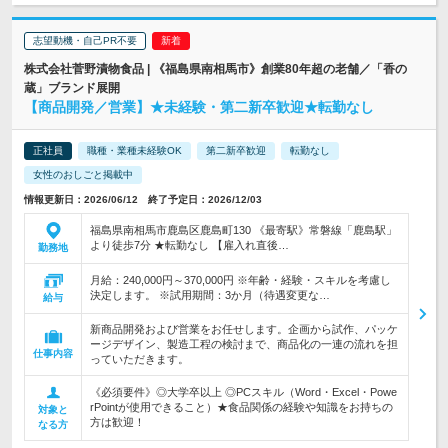
志望動機・自己PR不要
株式会社菅野漬物食品 | 《福島県南相馬市》創業80年超の老舗／「香の
蔵」ブランド展開
【商品開発／営業】★未経験・第二新卒歓迎★転勤なし
正社員
職種・業種未経験OK
第二新卒歓迎
転勤なし
女性のおしごと掲載中
情報更新日：2026/06/12 終了予定日：2026/12/03
福島県南相馬市鹿島区鹿島町130 《最寄駅》常磐線「鹿島駅」
より徒歩7分 ★転勤なし 【雇入れ直後…
勤務地
月給：240,000円～370,000円 ※年齢・経験・スキルを考慮し
決定します。 ※試用期間：3か月（待遇変更な…
給与
新商品開発および営業をお任せします。企画から試作、パッケ
ージデザイン、製造工程の検討まで、商品化の一連の流れを担
仕事内容
っていただきます。
《必須要件》◎大学卒以上 ◎PCスキル（Word・Excel・Powe
rPointが使用できること）★食品関係の経験や知識をお持ちの
対象と
方は歓迎！
なる方