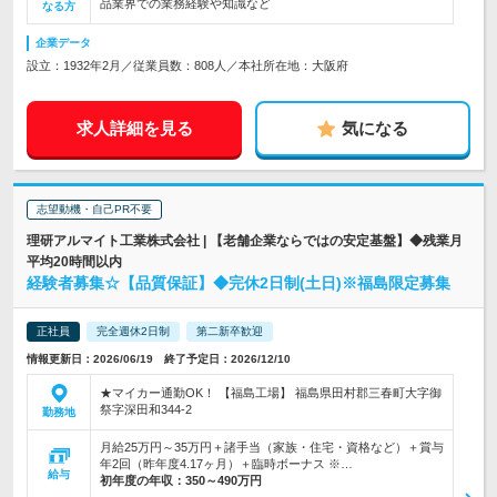
品業界での業務経験や知識など
なる方
企業データ
設立：1932年2月／従業員数：808人／本社所在地：大阪府
求人詳細を見る
気になる
志望動機・自己PR不要
理研アルマイト工業株式会社 | 【老舗企業ならではの安定基盤】◆残業月
平均20時間以内
経験者募集☆【品質保証】◆完休2日制(土日)※福島限定募集
正社員
完全週休2日制
第二新卒歓迎
情報更新日：2026/06/19 終了予定日：2026/12/10
★マイカー通勤OK！ 【福島工場】 福島県田村郡三春町大字御
祭字深田和344-2
勤務地
月給25万円～35万円＋諸手当（家族・住宅・資格など）＋賞与
年2回（昨年度4.17ヶ月）＋臨時ボーナス ※…
給与
初年度の年収：
350～490万円