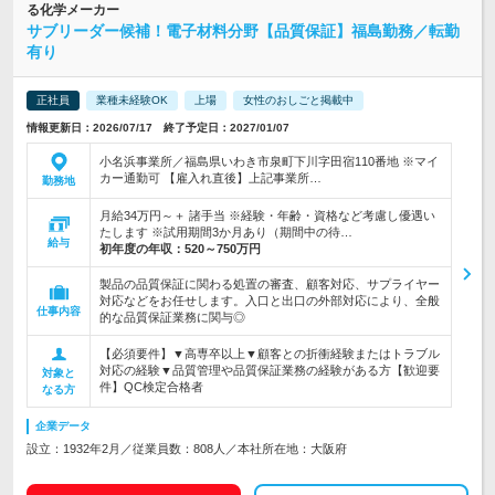
る化学メーカー
サブリーダー候補！電子材料分野【品質保証】福島勤務／転勤
有り
正社員
業種未経験OK
上場
女性のおしごと掲載中
情報更新日：2026/07/17 終了予定日：2027/01/07
小名浜事業所／福島県いわき市泉町下川字田宿110番地 ※マイ
カー通勤可 【雇入れ直後】上記事業所…
勤務地
月給34万円～＋ 諸手当 ※経験・年齢・資格など考慮し優遇い
たします ※試用期間3か月あり（期間中の待…
給与
初年度の年収：
520～750万円
製品の品質保証に関わる処置の審査、顧客対応、サプライヤー
対応などをお任せします。入口と出口の外部対応により、全般
仕事内容
的な品質保証業務に関与◎
【必須要件】▼高専卒以上▼顧客との折衝経験またはトラブル
対応の経験▼品質管理や品質保証業務の経験がある方【歓迎要
対象と
件】QC検定合格者
なる方
企業データ
設立：1932年2月／従業員数：808人／本社所在地：大阪府