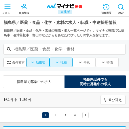
東北版
メニュー
会員登録
閲覧履歴
検索
福島県／医薬・食品・化学・素材の求人・転職・中途採用情報
福島県／医薬・食品・化学・素材の転職・求人一覧ページです。マイナビ転職では福
島市、会津若松市、郡山市などからもあなたにぴったりの求人を探せます。
福島県／医薬・食品・化学・素材
勤務地
職種
年収
特徴
条件変更
福島県
以外でも
福島県
で募集中の求人
同時に募集中の求人
164
1
50
件中
-
件
並び替え
1
2
3
4