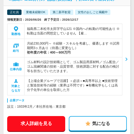
正社員
業種未経験OK
第二新卒歓迎
女性のおしごと掲載中
情報更新日：2026/06/26 終了予定日：2026/12/17
福島県二本松市太田字守山121 ※国内への転勤の可能性あり ※
転勤は当面の間想定していません 【雇…
勤務地
月給230,000円～ ※経験・スキルを考慮し、優遇します ※試用
期間3ヶ月あり（待遇に変更なし）
給与
初年度の年収：
400～600万円
ゴム材料の設計技術職として、ゴム製品用原材料／ゴム配合／
ゴム混練関連の技術・品質管理、技術課題に対する配合の検討
仕事内容
等を担当していただきます。
【上場企業グループで活躍】＜必須＞■高専卒以上 ■技術管理
と製造技術等の経験（業界は不問です）■有機化学もしくは高
対象と
分子化学の単位を取得した方
なる方
企業データ
設立：1933年2月／本社所在地：東京都
求人詳細を見る
気になる