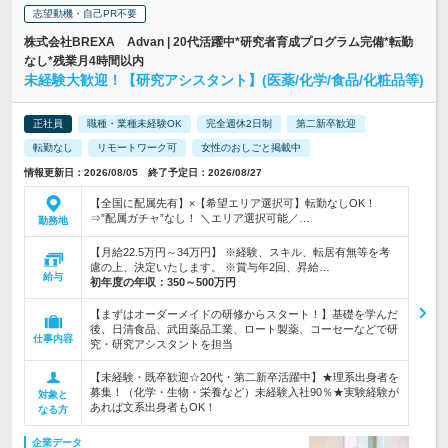
志望動機・自己PR不要
株式会社BREXA Advan | 20代活躍中*研究者育成プログラム完備*転勤
なし*残業月4時間以内
未経験大歓迎！【研究アシスタント】(医薬/化学/食品/化粧品等)
正社員
職種・業種未経験OK
完全週休2日制
第二新卒歓迎
転勤なし
リモートワーク可
女性のおしごと掲載中
情報更新日：2026/08/05 終了予定日：2026/08/27
【全国に配属先有】×【希望エリア選択可】転勤なしOK！
⇒”配属ガチャ”なし！ ＼エリア選択可能／…
勤務地
【月給22.5万円～34万円】 ※経験、スキル、転居有無等を考
慮の上、決定いたします。 ※賞与年2回、昇給…
給与
初年度の年収：
350～500万円
【まずはオーダーメイドの研修からスタート！】基礎を学んだ
後、日清食品、武田薬品工業、ロート製薬、コーセーなどで研
仕事内容
究・研究アシスタントを担当
【未経験・既卒歓迎☆20代・第二新卒活躍中】★理系出身者を
募集！（化学・生物・栄養など）未経験入社90％★実験経験が
対象と
あれば文系出身者もOK！
なる方
企業データ