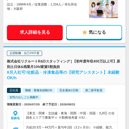
設立：1998年4月／従業員数：1,334人／本社所在
地：大阪府
求人詳細を見る
気になる
志望動機・自己PR不要
株式会社リクルートR&Dスタッフィング | 【初年度年収400万以上可】原
則土日休&残業月10h/家賃5割負担
8月入社可!化粧品・冷凍食品等の【研究アシスタント】未経験
OK/h
正社員
職種・業種未経験OK
完全週休2日制
第二新卒歓迎
女性のおしごと掲載中
情報更新日：2026/07/29 終了予定日：2026/08/31
【東北・関東・北信越・東海・関西・中国・四国・九州】の全
国各エリアで募集中☆ ※勤務地考慮 ※IU…
勤務地
月給20.9万～44万円＋賞与年2回（3.2ヶ月分） ※経験、能力、