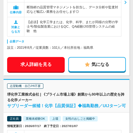
断熱材の品質管理マネジメントを担当し、データ分析や監査対
応など幅広い業務をお任せします◎
仕事内容
【必須】化学工学または、化学、科学、またが同様の分野の学
士号/類似製造業におけるQC、QA経験/JIS管理システムの経
対象と
験 他
なる方
企業データ
設立：2021年8月／従業員数：102人／本社所在地：福島県
求人詳細を見る
気になる
志望動機・自己PR不要
堺化学工業株式会社 | 《プライム市場上場》創業から90年以上の歴史を誇
る化学メーカー
サブリーダー候補！化学【品質保証】◆福島勤務／UIJターン可
正社員
業種未経験OK
上場
女性のおしごと掲載中
情報更新日：2026/07/17 終了予定日：2027/01/07