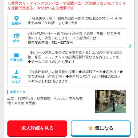
＼業界のリーディングカンパニーで活躍／ニーズの絶えないモノづくり
を技術で支える、やりがいある仕事です
〔 福島矢吹工場 〕 福島県西白河郡矢吹町諏訪の前115-1 ★JR
東北本線「矢吹駅」より車で約5…
勤務地
月給243,000円～＋賞与2回＋諸手当 ※経験・年齢・能力を考
慮のうえ、決定いたします。 ※上記月給には…
給与
初年度の年収：
451～527万円
【段ボール製造工場の安定稼働を支える】工場の生産設備の点
検・修理・メンテナンスや設備更新計画などをお任せします。
仕事内容
◆チームで取り組むから安心！
【未経験歓迎／人物重視の採用】◆35歳以下の方◆高卒以上◆
要普通免許（AT限定可）◆基本的なPCスキル◎機械の知識・
対象と
スキルがあれば活かせます。
なる方
企業データ
設立：1920年5月／従業員数：4,555人／本社所在
地：東京都 大阪府
求人詳細を見る
気になる