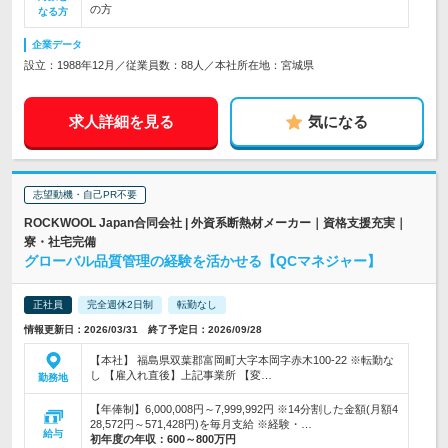
の方
なる方
企業データ
設立：1988年12月／従業員数：88人／本社所在地：宮城県
求人詳細を見る
気になる
志望動機・自己PR不要
ROCKWOOL Japan合同会社 | 外資系断熱材メーカー｜資格支援充実｜
寮・社宅完備
グローバル品質管理の経験を活かせる【QCマネジャー】
正社員
完全週休2日制
転勤なし
情報更新日：2026/03/31 終了予定日：2026/09/28
【本社】 福島県双葉郡富岡町大字本岡字赤木100-22 ※転勤な
し 【雇入れ直後】上記事業所 【変…
勤務地
【年俸制】6,000,008円～7,999,992円 ※14分割した金額(月額4
28,572円～571,428円)を毎月支給 ※経験・…
給与
初年度の年収：
600～800万円