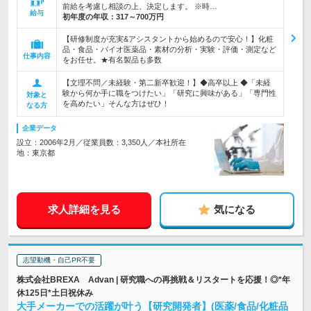
前給を考慮し相談の上、決定します。 ※時…
給与
初年度の年収：
317～700万円
【研修制度が充実&アシスタントから始めるので安心！】化粧
品・食品・バイオ医薬品・素材の分析・実験・評価・測定など
仕事内容
をお任せ。★有名製品も多数
【文理不問／未経験・第二新卒歓迎！】◆高卒以上 ◆「未経
験から何か手に職をつけたい」「研究に興味がある」「専門性
対象と
を高めたい」そんな方はぜひ！
なる方
企業データ
設立：2006年2月／従業員数：3,350人／本社所在
地：東京都
求人詳細を見る
気になる
志望動機・自己PR不要
株式会社BREXA Advan | 研究職への再挑戦＆リスタートを応援！◎*年
休125日*土日祝休み
大手メーカーでの活躍が叶う【研究開発者】(医薬/食品/化粧品