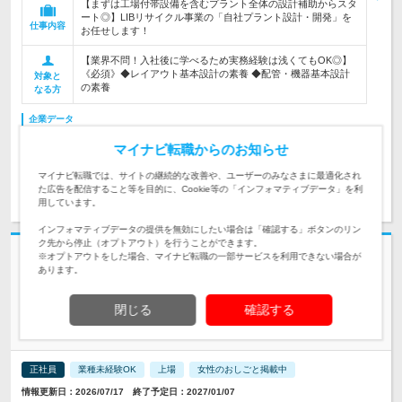
【まずは工場付帯設備を含むプラント全体の設計補助からスタ
ート◎】LIBリサイクル事業の「自社プラント設計・開発」を
仕事内容
お任せします！
【業界不問！入社後に学べるため実務経験は浅くてもOK◎】
《必須》◆レイアウト基本設計の素養 ◆配管・機器基本設計
対象と
の素養
なる方
企業データ
設立：1969年8月／本社所在地：福島県
マイナビ転職からのお知らせ
マイナビ転職では、サイトの継続的な改善や、ユーザーのみなさまに最適化され
求人詳細を見る
気になる
た広告を配信すること等を目的に、Cookie等の「インフォマティブデータ」を利
用しています。
インフォマティブデータの提供を無効にしたい場合は「確認する」ボタンのリン
ク先から停止（オプトアウト）を行うことができます。
志望動機・自己PR不要
※オプトアウトをした場合、マイナビ転職の一部サービスを利用できない場合が
あります。
堺化学工業株式会社 | 《プライム市場上場》創業から90年以上の歴史を誇
る化学メーカー
閉じる
確認する
サブリーダー候補！電子材料・自動車分野【品質保証】◆福島
勤務
正社員
業種未経験OK
上場
女性のおしごと掲載中
情報更新日：2026/07/17 終了予定日：2027/01/07