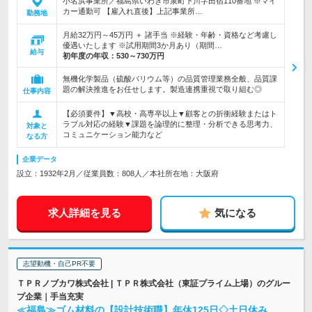
小名浜事業所／福島県いわき市泉町下川字田宿110番地 ※マイ
カー通勤可 【雇入れ直後】上記事業所…
勤務地
月給32万円～45万円 ＋ 諸手当 ※経験・年齢・資格など考慮し
優遇いたします ※試用期間3か月あり（期間…
給与
初年度の年収：
530～730万円
無機化学製品（硫酸バリウム等）の品質管理業務全般、品質課
題の解決推進をお任せします。製造連携重視で取り組む◎
仕事内容
【必須要件】▼高校・高専卒以上▼顧客との折衝経験またはト
ラブル対応の経験▼課題を論理的に整理・分析できる思考力、
対象と
コミュニケーション能力など
なる方
企業データ
設立：1932年2月／従業員数：808人／本社所在地：大阪府
求人詳細を見る
気になる
志望動機・自己PR不要
ＴＰＲノブカワ株式会社 | ＴＰＲ株式会社（東証プライム上場）のグルー
プ企業｜手当充実
≪福島≫ゴム材料の【設計技術職】年休125日◇土日休み