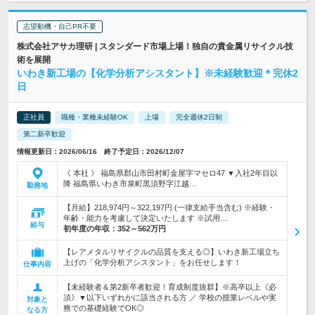
志望動機・自己PR不要
株式会社アサカ理研 | スタンダード市場上場！独自の貴金属リサイクル技
術を展開
いわき新工場の【化学分析アシスタント】※未経験歓迎＊完休2
日
正社員
職種・業種未経験OK
上場
完全週休2日制
第二新卒歓迎
情報更新日：2026/06/16 終了予定日：2026/12/07
《 本社 》 福島県郡山市田村町金屋字マセロ47 ▼入社2年目以
降 福島県いわき市泉町黒須野字江越…
勤務地
【月給】218,974円～322,197円 (一律支給手当含む) ※経験・
年齢・能力を考慮して決定いたします ※試用…
給与
初年度の年収：
352～562万円
【レアメタルリサイクルの品質を支える◎】いわき新工場立ち
上げの「化学分析アシスタント」をお任せします！
仕事内容
【未経験者＆第2新卒者歓迎！育成制度抜群】※高卒以上《必
須》▼以下いずれかに該当される方 ／ 学校の授業レベルや実
対象と
務での基礎経験でOK◎
なる方