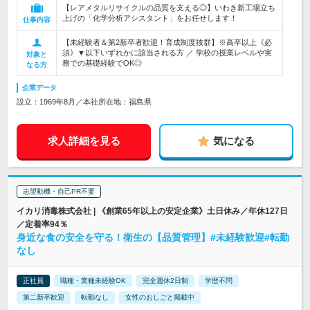
【レアメタルリサイクルの品質を支える◎】いわき新工場立ち
上げの「化学分析アシスタント」をお任せします！
仕事内容
【未経験者＆第2新卒者歓迎！育成制度抜群】※高卒以上《必
須》▼以下いずれかに該当される方 ／ 学校の授業レベルや実
対象と
務での基礎経験でOK◎
なる方
企業データ
設立：1969年8月／本社所在地：福島県
求人詳細を見る
気になる
志望動機・自己PR不要
イカリ消毒株式会社 | 《創業65年以上の安定企業》土日休み／年休127日
／定着率94％
身近な食の安全を守る！衛生の【品質管理】#未経験歓迎#転勤
なし
正社員
職種・業種未経験OK
完全週休2日制
学歴不問
第二新卒歓迎
転勤なし
女性のおしごと掲載中