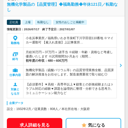
無機化学製品の【品質管理】◆福島勤務◆年休121日／転勤な
し
正社員
上場
転勤なし
女性のおしごと掲載中
情報更新日：2026/07/17 終了予定日：2027/01/07
小名浜事業所／福島県いわき市泉町下川字田宿110番地 ※マイ
カー通勤可 【雇入れ直後】上記事業所…
勤務地
月給30万円～37万円＋ 諸手当 ※経験・年齢・資格など考慮し
優遇いたします ※試用期間3か月あり（期間…
給与
初年度の年収：
480～600万円
無機化学製品（硫酸バリウム等）の品質管理業務全般、品質課
題の解決推進をお任せします。製造連携重視で取り組む◎
仕事内容
【必須要件】▼高校・高専卒以上▼顧客との折衝経験またはト
ラブル対応の経験▼課題を論理的に整理・分析できる思考力、
対象と
コミュニケーション能力など
なる方
企業データ
設立：1932年2月／従業員数：808人／本社所在地：大阪府
求人詳細を見る
気になる