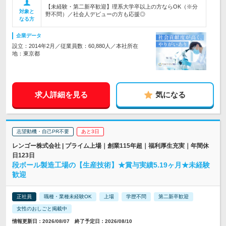
【未経験・第二新卒歓迎】理系大学卒以上の方ならOK（※分
対象と
野不問）／社会人デビューの方も応援◎
なる方
企業データ
設立：2014年2月／従業員数：60,880人／本社所在
地：東京都
求人詳細を見る
気になる
志望動機・自己PR不要
あと3日
レンゴー株式会社 | プライム上場｜創業115年超｜福利厚生充実｜年間休
日123日
段ボール製造工場の【生産技術】★賞与実績5.19ヶ月★未経験
歓迎
正社員
職種・業種未経験OK
上場
学歴不問
第二新卒歓迎
女性のおしごと掲載中
情報更新日：2026/08/07 終了予定日：2026/08/10